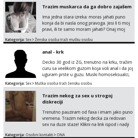
Trazim muskarca da ga dobro zajašem
Ima jedna stara izreka: moras jahati puno
konja da bi nasla onog pravoga. Jesi li ti moj
pravi, ili te samo moram jahati? Onaj moj
bivsi je bio samo konj hahahahah Klikni niže
Kategorija:
Sex
Ženska osoba traži mušku osobu
na sexdater link i javi mi se tamo....
anal - krk
Decko 30 god iz ZG, trenutno na krku, tražim
curu sa veelikom guzom koja voli anal i da joj
uguram prste u guzu. Muski homoseksualci,
parovi i transiči odjebite, ne zanimate me. Bilo
Kategorija:
Sex
Muška osoba traži žensku osobu
kakva placanja opcenito (gotovina) ili
unaprijed (aircash, paysafecard, bonovi) ne
Trazim nekog za sex u strogoj
dolaze u obzir. Javit se prvo porukom na
diskreciji
whatsapp 0958048882.
Trenutno pauziram od faxa i imam jako puno
vremena. Trazim nekog decka za redovan
sex na duze staze! Klikni na link ispod i nadji
me tamo, cekam te!
Kategorija:
Osobni kontakti
ONA