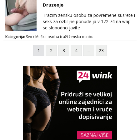
Whatsapp. Samo Varaždin i okolica.
Druzenje
Trazim zensku osobu za povremene susrete i
seks za ozbiljne ponude ja v 172 74 na wap
se slobodno javite
Kategorija:
Sex
Muška osoba traži žensku osobu
1
2
3
4
...
23