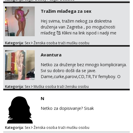
otvorena, komunikativna, zgodna i atraktivna
javi se na moj email:
Tel:
064/677-677
- Kod: #123
Tražim mlađega za sex
markodalic37@gmail.com
tel:0,93€ - mob:1,12€ min
Hej svima, tražim nekog za diskretna
Anđela
druženja van Zagreba , po mogućnosti
Čekam tvoj poziv!
mlađeg 🥰 Klikni na link ispod i nadji me
tamo, cekam te!
Tel:
064/677-677
- Kod: #142
Kategorija:
Sex
Ženska osoba traži mušku osobu
tel:0,93€ - mob:1,12€ min
Avantura
Netko za druženje bez mnogo kompliciranja.
Svi su dobro došli da se jave.
Dame,curke,parovi,CD,TR,TV femyboy. O
svemu možemo porazgovarati. Prostor
Kategorija:
Sex
Muška osoba traži žensku osobu
nemam ali ako smo za druženje možemo
nešto iskombinirati(auto,najam na dva sata)
N
Netko za dopisivanje? Sisak
Kategorija:
Sex
Ženska osoba traži mušku osobu