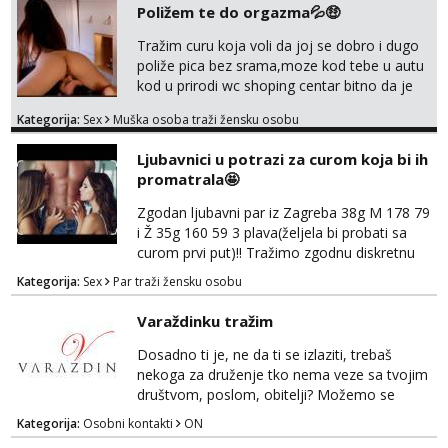
Poližem te do orgazma💦🤑
Tražim curu koja voli da joj se dobro i dugo
poliže pica bez srama,moze kod tebe u autu
kod u prirodi wc shoping centar bitno da je
uzbudljivo i da si full diskretna i napaljena💦
Kategorija:
Sex
Muška osoba traži žensku osobu
jer nisam solo. Zgodan sam i diskretan,sliku
šaljem na wapp telegram..178 78kg.,javi se
Ljubavnici u potrazi za curom koja bi ih
za brz dogovor Kontakt 0958759047
promatrala🤩
Zgodan ljubavni par iz Zagreba 38g M 178 79
i Ž 35g 160 59 3 plava(željela bi probati sa
curom prvi put)!! Tražimo zgodnu diskretnu
curu koja bi nas promatrala dok imamo
Kategorija:
Sex
Par traži žensku osobu
žestok odnos. Može se pridruziti ali i ne
mora.Bitno da uzivamo diskretno anonimno
Varaždinku tražim
bez upoznavanja puno.Sliku mozemo
razmjeniti,ali najbolje uzivo se upoznati. Na
Dosadno ti je, ne da ti se izlaziti, trebaš
goo smo do 15.8 poslije tog mozemo se
nekoga za druženje tko nema veze sa tvojim
druziti,javi se na mail il...
društvom, poslom, obitelji? Možemo se
podružiti i zabaviti na razne načine. Makni se
Kategorija:
Osobni kontakti
ON
od svakodnevice samnom. Javi se na