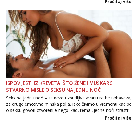
Pročitaj više
informacija, jer nepoznata osoba još nije zaslužila to
povjerenje. Takođe...
ISPOVIJESTI IZ KREVETA: ŠTO ŽENE I MUŠKARCI
STVARNO MISLE O SEKSU NA JEDNU NOĆ
Seks na jednu noć – za neke uzbudljiva avantura bez obaveza,
za druge emotivna minska polja. Iako živimo u vremenu kad se
o seksu govori otvorenije nego ikad, tema „jedne noći strasti“ i
dalje izaziva burne rasprave. Što zapravo misle žene, a što
Pročitaj više
muškarci? Jesu...