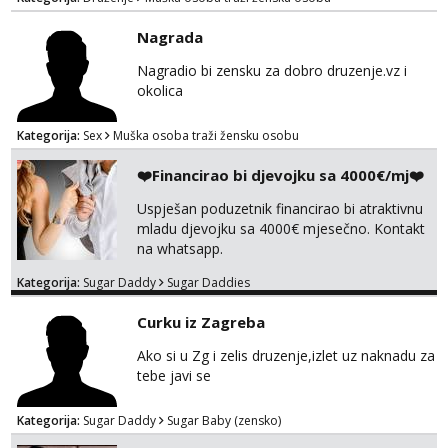
Nagrada
Nagradio bi zensku za dobro druzenje.vz i
okolica
Kategorija:
Sex
Muška osoba traži žensku osobu
❤️Financirao bi djevojku sa 4000€/mj❤️
Uspješan poduzetnik financirao bi atraktivnu
mladu djevojku sa 4000€ mjesečno. Kontakt
na whatsapp.
Kategorija:
Sugar Daddy
Sugar Daddies
Curku iz Zagreba
Ako si u Zg i zelis druzenje,izlet uz naknadu za
tebe javi se
Kategorija:
Sugar Daddy
Sugar Baby (zensko)