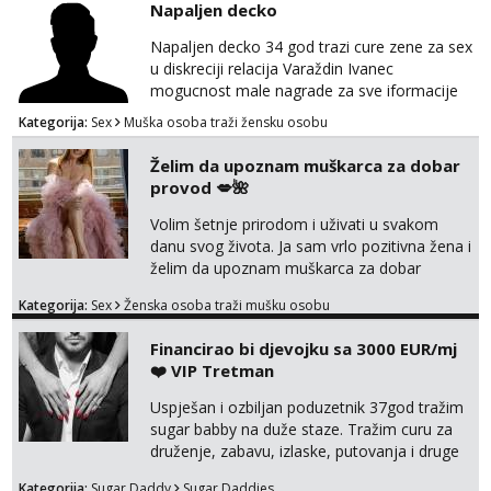
Napaljen decko
Tel:
064/677-677
- Kod: #119
tel:0,93€ - mob:1,12€ min
Napaljen decko 34 god trazi cure zene za sex
u diskreciji relacija Varaždin Ivanec
Biljana
mogucnost male nagrade za sve iformacije
Razgovaram :)
pisite na broj 098819637 pusa
Kategorija:
Sex
Muška osoba traži žensku osobu
Tel:
064/677-677
- Kod: #132
tel:0,93€ - mob:1,12€ min
Želim da upoznam muškarca za dobar
Obavijesti me kada se oslobodi
provod 💋🌺
Margareta
Volim šetnje prirodom i uživati u svakom
Razgovaram :)
danu svog života. Ja sam vrlo pozitivna žena i
Tel:
064/677-677
- Kod: #121
želim da upoznam muškarca za dobar
tel:0,93€ - mob:1,12€ min
provod, naravno može i nešto više.💋🌺 Klikni
Obavijesti me kada se oslobodi
Kategorija:
Sex
Ženska osoba traži mušku osobu
na link ispod i nadji me tamo, cekam te!
Alisa
Financirao bi djevojku sa 3000 EUR/mj
Razgovaram :)
❤️ VIP Tretman
Tel:
064/677-677
- Kod: #106
Uspješan i ozbiljan poduzetnik 37god tražim
tel:0,93€ - mob:1,12€ min
sugar babby na duže staze. Tražim curu za
Obavijesti me kada se oslobodi
druženje, zabavu, izlaske, putovanja i druge
lijepe stvari na obostranu korist. Ako si
Zara
Kategorija:
Sugar Daddy
Sugar Daddies
Čekam tvoj poziv!