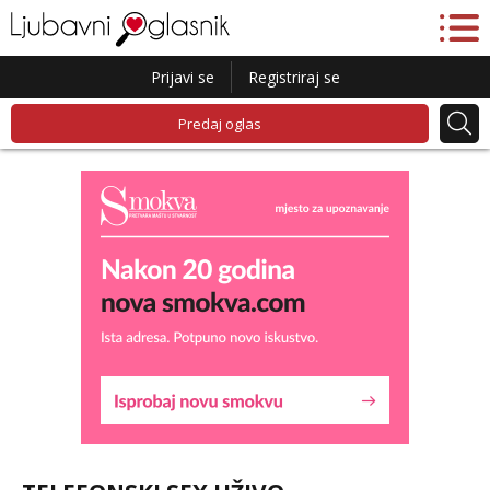
Prijavi se
Registriraj se
Predaj oglas
Liliana
Razgovaram :)
Tel:
064/677-677
- Kod: #69