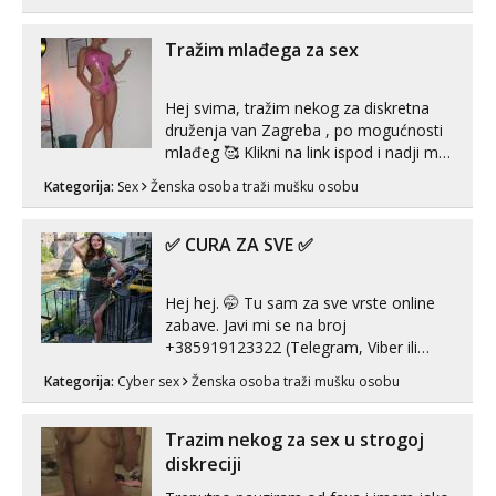
ako vam nisam dovoljna radim i u paru i
trojci s kolegicama, svaka je drugačija
😉 Radim i vruća tipkanja uz slike i hot
Tražim mlađega za sex
line pozive. Za vas sam pripremila ...
Hej svima, tražim nekog za diskretna
druženja van Zagreba , po mogućnosti
mlađeg 🥰 Klikni na link ispod i nadji me
tamo, cekam te!
Kategorija:
Sex
Ženska osoba traži mušku osobu
✅ CURA ZA SVE ✅
Hej hej. 🤭 Tu sam za sve vrste online
zabave. Javi mi se na broj
+385919123322 (Telegram, Viber ili
Whatsapp). 🤙 NE javljaj se na uzivo.
Kategorija:
Cyber sex
Ženska osoba traži mušku osobu
Hvala.
Trazim nekog za sex u strogoj
diskreciji