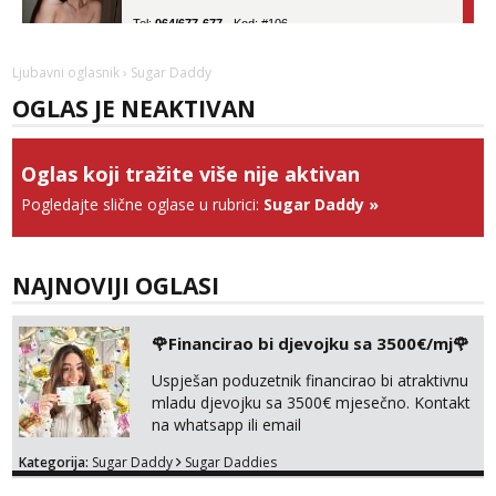
Tel:
064/677-677
- Kod: #106
tel:0,93€ - mob:1,12€ min
Obavijesti me kada se oslobodi
Ljubavni oglasnik
› Sugar Daddy
Zara
OGLAS JE NEAKTIVAN
Čekam tvoj poziv!
Tel:
064/677-677
- Kod: #123
tel:0,93€ - mob:1,12€ min
Oglas koji tražite više nije aktivan
Pogledajte slične oglase u rubrici:
Sugar Daddy
»
Anđela
Čekam tvoj poziv!
Tel:
064/677-677
- Kod: #142
tel:0,93€ - mob:1,12€ min
NAJNOVIJI OGLASI
Liliana
Razgovaram :)
🌹Financirao bi djevojku sa 3500€/mj🌹
Tel:
064/677-677
- Kod: #69
Uspješan poduzetnik financirao bi atraktivnu
tel:0,93€ - mob:1,12€ min
mladu djevojku sa 3500€ mjesečno. Kontakt
Obavijesti me kada se oslobodi
na whatsapp ili email
Snježana
Kategorija:
Sugar Daddy
Sugar Daddies
Čekam tvoj poziv!