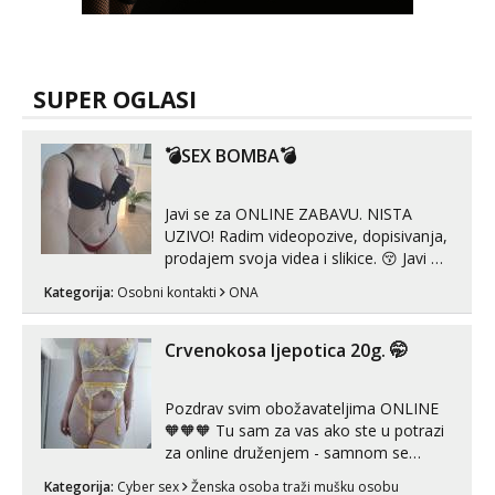
SUPER OGLASI
💣SEX BOMBA💣
Javi se za ONLINE ZABAVU. NISTA
UZIVO! Radim videopozive, dopisivanja,
prodajem svoja videa i slikice. 😚 Javi mi
se porukom na Whatsupp, Viber ili
Kategorija:
Osobni kontakti
ONA
Telegram. +385 91 723 0045
Crvenokosa ljepotica 20g. 🤭
Pozdrav svim obožavateljima ONLINE
🧡🧡🧡 Tu sam za vas ako ste u potrazi
za online druženjem - samnom se
možete zabaviti preko videopoziva, ili
Kategorija:
Cyber sex
Ženska osoba traži mušku osobu