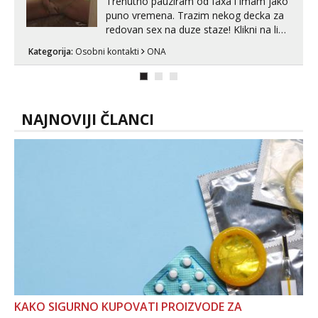
Trenutno pauziram od faxa i imam jako
puno vremena. Trazim nekog decka za
redovan sex na duze staze! Klikni na link
ispod i nadji me tamo, cekam te!
Kategorija:
Osobni kontakti
ONA
NAJNOVIJI ČLANCI
KAKO SIGURNO KUPOVATI PROIZVODE ZA