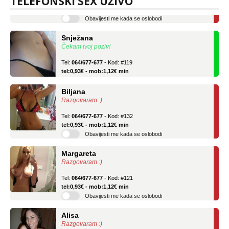
TELEFONSKI SEX UŽIVO
tel:0,93€ - mob:1,12€ min
Obavijesti me kada se oslobodi
Snježana
Čekam tvoj poziv!
Tel:
064/677-677
- Kod: #119
tel:0,93€ - mob:1,12€ min
Biljana
Razgovaram :)
Tel:
064/677-677
- Kod: #132
tel:0,93€ - mob:1,12€ min
Obavijesti me kada se oslobodi
Margareta
Razgovaram :)
Tel:
064/677-677
- Kod: #121
tel:0,93€ - mob:1,12€ min
Obavijesti me kada se oslobodi
Alisa
Razgovaram :)