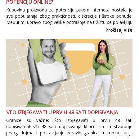
POTENCIJU ONLINE?
Kupovina proizvoda za potenciju putem interneta postala je
sve popularnija zbog praktičnosti, diskrecije i široke ponude.
Međutim, upravo zbog velike potražnje na tržištu se pojavljuju
i brojni krivotvoreni proizvodi, nepouzdane internetske
Pročitaj više
trgovine te proizvodi nepoznatog podrijetla. ...
ŠTO IZBJEGAVATI U PRVIH 48 SATI DOPISIVANJA
Granice su važne: Što izbjegavati u prvih 48 sati
dopisivanjaPrvih 48 sati dopisivanja ključni su za stvaranje
prvog dojma i postavljanje zdravih granica u komunikaciji.
Važno je izbjeći prebrzo otkrivanje osobnih ili intimnih