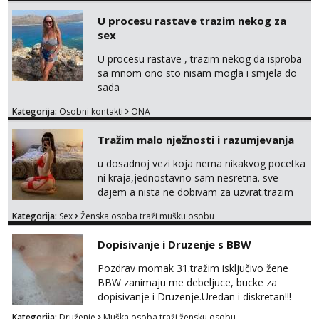
U procesu rastave trazim nekog za
sex
U procesu rastave , trazim nekog da isproba
sa mnom ono sto nisam mogla i smjela do
sada
Kategorija:
Osobni kontakti
ONA
Tražim malo nježnosti i razumjevanja
u dosadnoj vezi koja nema nikakvog pocetka
ni kraja,jednostavno sam nesretna. sve
dajem a nista ne dobivam za uzvrat.trazim
muskarca koji ce zadovoljiti moje potrebe,ne
Kategorija:
Sex
Ženska osoba traži mušku osobu
trazim puno samo malo njeznosti i
razumjevanja. volim njezan seks i njezne
Dopisivanje i Druzenje s BBW
poljupce po tijelu koji me jako
pale,obozavam kad muskarac preuzme
Pozdrav momak 31.tražim isključivo žene
kontrolu . javi se :) Klikni na link ispod i nadji
BBW zanimaju me debeljuce, bucke za
me tamo, cekam te!
dopisivanje i Druzenje.Uredan i diskretan!!!
Kategorija:
Druženje
Muška osoba traži žensku osobu