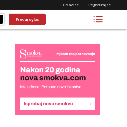
Prijavi se
Registriraj se
Predaj oglas
Liliana
Čekam tvoj poziv!