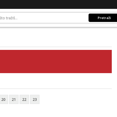
Pretraži
20
21
22
23