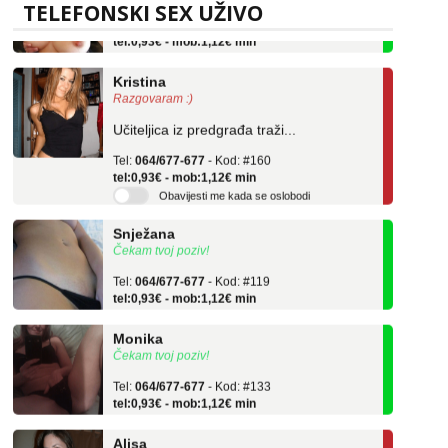
Tel:
064/677-677
- Kod: #69
TELEFONSKI SEX UŽIVO
tel:0,93€ - mob:1,12€ min
Kristina
Razgovaram :)
Učiteljica iz predgrađa traži...
Tel:
064/677-677
- Kod: #160
tel:0,93€ - mob:1,12€ min
Obavijesti me kada se oslobodi
Snježana
Čekam tvoj poziv!
Tel:
064/677-677
- Kod: #119
tel:0,93€ - mob:1,12€ min
Monika
Čekam tvoj poziv!
Tel:
064/677-677
- Kod: #133
tel:0,93€ - mob:1,12€ min
Alisa
Razgovaram :)