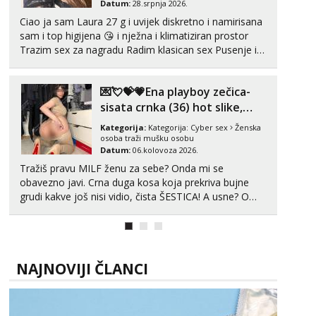
Čekam tvoj poziv!
Datum:
28.srpnja 2026.
Ciao ja sam Laura 27 g i uvijek diskretno i namirisana
Tel:
064/677-677
- Kod: #133
sam i top higijena 😘 i nježna i klimatiziran prostor
tel:0,93€ - mob:1,12€ min
Trazim sex za nagradu Radim klasican sex Pusenje i
Alisa
gutanje sperme Erotsko rublje imam uvijek Lizati me
Razgovaram :)
mozes i ljubiti po tijelu Iskljucivo neradim analni !!! I
💌💘💝💗Ena playboy zečica-
neljubim se Wha...
Tel:
064/677-677
- Kod: #106
sisata crnka (36) hot slike,
tel:0,93€ - mob:1,12€ min
videa i c2c💗
Obavijesti me kada se oslobodi
Kategorija:
Kategorija:
Cyber sex
Ženska
osoba traži mušku osobu
Žana
Datum:
06.kolovoza 2026.
Čekam tvoj poziv!
Tražiš pravu MILF ženu za sebe? Onda mi se
obavezno javi. Crna duga kosa koja prekriva bujne
Tel:
064/677-677
- Kod: #135
tel:0,93€ - mob:1,12€ min
grudi kakve još nisi vidio, čista ŠESTICA! A usne? O
usnama bolje da ni ne pričam. Prave pune usne koje
Ivančica
će ti se urezati u pamćenje, jer vjeruj mi, takve još
Čekam tvoj poziv!
nisi vidio. Uvijek sam spremna za ONLOINE zabavu...
Tel:
064/677-677
- Kod: #108
NAJNOVIJI ČLANCI
tel:0,93€ - mob:1,12€ min
Zara
Čekam tvoj poziv!