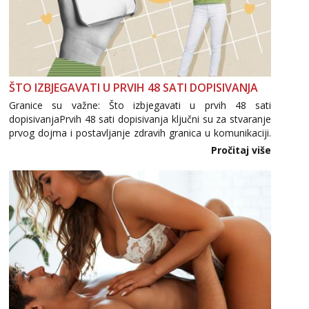
ŠTO IZBJEGAVATI U PRVIH 48 SATI DOPISIVANJA
Granice su važne: Što izbjegavati u prvih 48 sati
dopisivanjaPrvih 48 sati dopisivanja ključni su za stvaranje
prvog dojma i postavljanje zdravih granica u komunikaciji.
Važno je izbjeći prebrzo otkrivanje osobnih ili intimnih
Pročitaj više
informacija, jer nepoznata osoba još nije zaslužila to
povjerenje. Takođe...