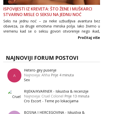
ISPOVIJESTI IZ KREVETA: ŠTO ŽENE I MUŠKARCI
STVARNO MISLE O SEKSU NA JEDNU NOĆ
Seks na jednu noć – za neke uzbudljiva avantura bez
obaveza, za druge emotivna minska polja. Iako živimo u
vremenu kad se o seksu govori otvorenije nego ikad,
tema „jedne noći strasti“ i dalje izaziva burne rasprave. Što
Pročitaj više
zapravo misle žene, a što muškarci? Jesu...
NAJNOVIJI FORUM POSTOVI
Hetero-gey pusenje
Najnovija: Ahha
Prije 4 minuta
A
Sex
RIJEKA/KVARNER - Iskustva & recenzije
Najnovija: Cruel Colonel
Prije 13 minuta
Cro Escort - Teme po lokacijama
BOSNA I HERCEGOVINA - Iskustva &