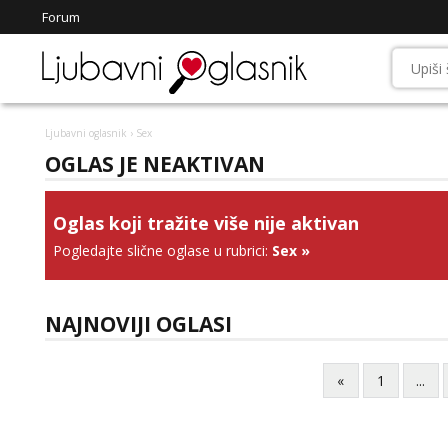
Forum
Ljubavni oglasnik
› Sex
OGLAS JE NEAKTIVAN
Oglas koji tražite više nije aktivan
Pogledajte slične oglase u rubrici:
Sex
»
NAJNOVIJI OGLASI
«
1
...