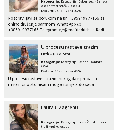
Kategorija:
Kategorija:
Cyber sex
Ženska
Tel:
064/677-677
- Kod: #142
osoba traži mušku osobu
tel:0,93€ - mob:1,12€ min
Datum:
06.kolovoza 2026.
Pozdrav, Javi se porukom na br. +385919977166 za
Liliana
online druženje samnom. WhatsApp 👉
Čekam tvoj poziv!
+385919977166 Telegram 👉@enafriedrichkis Radim
Tel:
064/677-677
- Kod: #69
videopozive s licem, solo i s partnerom, kolegicama
tel:0,93€ - mob:1,12€ min
(Tina&Natali), razne kombinacije halteri, haljine,
U procesu rastave trazim
štikle, samostojeće itd. Nudim svakakva videa seksa,
Kristina
puš...
nekog za sex
Razgovaram :)
Kategorija:
Kategorija:
Osobni kontakti
Učiteljica iz predgrađa traži...
ONA
Datum:
07.kolovoza 2026.
Tel:
064/677-677
- Kod: #160
U procesu rastave , trazim nekog da isproba sa
tel:0,93€ - mob:1,12€ min
mnom ono sto nisam mogla i smjela do sada
Obavijesti me kada se oslobodi
Snježana
Čekam tvoj poziv!
Laura u Zagrebu
Tel:
064/677-677
- Kod: #119
tel:0,93€ - mob:1,12€ min
Kategorija:
Kategorija:
Sex
Ženska osoba
Monika
traži mušku osobu