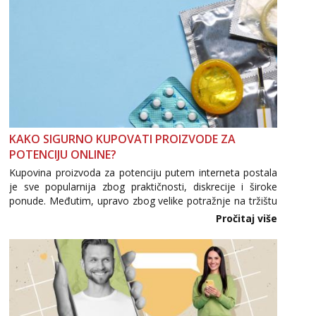
Tel:
064/677-677
- Kod: #123
tel:0,93€ - mob:1,12€ min
Anđela
Čekam tvoj poziv!
Tel:
064/677-677
- Kod: #142
tel:0,93€ - mob:1,12€ min
KAKO SIGURNO KUPOVATI PROIZVODE ZA
POTENCIJU ONLINE?
Kupovina proizvoda za potenciju putem interneta postala
je sve popularnija zbog praktičnosti, diskrecije i široke
ponude. Međutim, upravo zbog velike potražnje na tržištu
se pojavljuju i brojni krivotvoreni proizvodi, nepouzdane
Pročitaj više
internetske trgovine te proizvodi nepoznatog podrijetla. ...