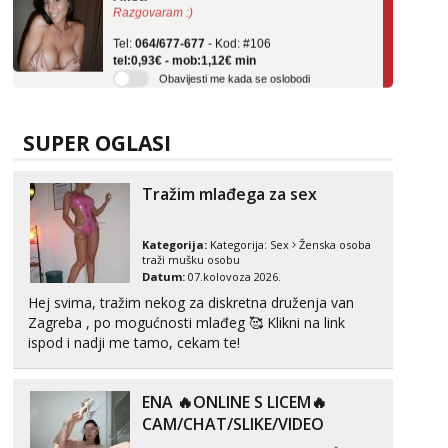
Tel:
064/677-677
- Kod: #106
tel:0,93€ - mob:1,12€ min
Obavijesti me kada se oslobodi
Žana
Čekam tvoj poziv!
SUPER OGLASI
Tel:
064/677-677
- Kod: #135
tel:0,93€ - mob:1,12€ min
Tražim mlađega za sex
Ivančica
Čekam tvoj poziv!
Kategorija:
Kategorija:
Sex
Ženska osoba
Tel:
064/677-677
- Kod: #108
traži mušku osobu
tel:0,93€ - mob:1,12€ min
Datum:
07.kolovoza 2026.
Hej svima, tražim nekog za diskretna druženja van
Zara
Zagreba , po mogućnosti mlađeg 🥰 Klikni na link
Čekam tvoj poziv!
ispod i nadji me tamo, cekam te!
Tel:
064/677-677
- Kod: #123
tel:0,93€ - mob:1,12€ min
ENA 🔥ONLINE S LICEM🔥
Anđela
CAM/CHAT/SLIKE/VIDEO
Čekam tvoj poziv!