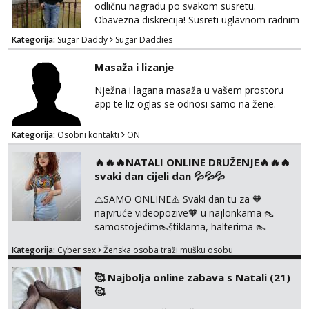
odličnu nagradu po svakom susretu.
Obavezna diskrecija! Susreti uglavnom radnim
danima tijekom dana ali nije uvjet. Samo
Kategorija:
Sugar Daddy
Sugar Daddies
Slavonija. osmarios984@gmail.com
Masaža i lizanje
Nježna i lagana masaža u vašem prostoru
app te liz oglas se odnosi samo na žene.
Kategorija:
Osobni kontakti
ON
🔥🔥🔥NATALI ONLINE DRUŽENJE🔥🔥🔥
svaki dan cijeli dan 💦💦💦
⚠️SAMO ONLINE⚠️ Svaki dan tu za 🧡
najvruće videopozive🧡 u najlonkama 👠
samostojećim👠štiklama, halterima 👠
školarka👠 tajnica ili ostalo po željama i
Kategorija:
Cyber sex
Ženska osoba traži mušku osobu
dogovoru 🧡 Dopisivanja hot chat🧡 o
svakakvim fetišima, ulogama i seksi temama
🥰 Najbolja online zabava s Natali (21)
🧡 Videa🧡 solo squirt, razne anal igračke,
🥰
vibratori, s PARTNEROM, S KOLEGICAMA