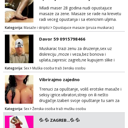
dolaze u obzir. Javit se prvo porukom na
whatsapp 0958048882.
Mladi maser 28 godina nudi opustajuce
masaze za zene. Masaze se rade na krevetu
radi veceg opustanja i sa etericnim uljima.
Radi se o kompletnoj masazi cijelog tijela od
Kategorija:
Masaže i striptiz
Opustajuce masaze (pruza muskarac)
glave do pete, ili ako ne odgovara po
dogovoru naravno. Godine nisu bitne, ali
Davor 59 0915798466
higijena i diskrecija su jako bitni. Sve ostale
informacije moze na mail:
Muskarac trazi zenu za druzenje,sex uz
opustajucamasaza@hotmail.com Ili wapp
diskreciju ,moze i veza,bez bonova i
+385 95 5547 045
uplata,zapresic zagreb,ne kupujem slike i
videa
Kategorija:
Sex
Muška osoba traži žensku osobu
Vibrirajmo zajedno
Trenuci za opuštanje, voliš erotske masaže i
seksy igrice.vibratori,strep on ili nešto
drugačije.Izaberi svoje opuštanje tu sam za
tebe.sve info na mob 095/762-8147
Kategorija:
Sex
Ženska osoba traži mušku osobu
💦 💦 ZAGREB...💦 💦