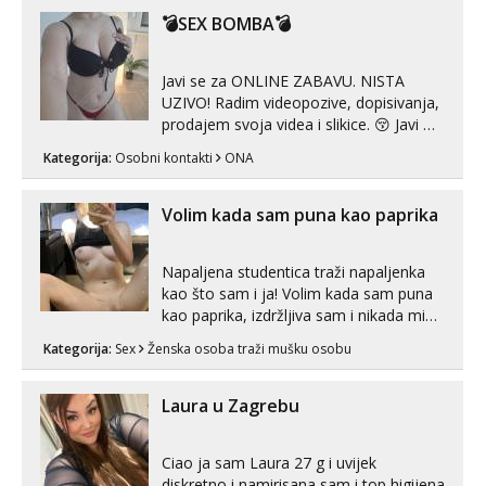
kombinacije halteri, haljine, štikle,
💣SEX BOMBA💣
samostojeće itd. Nudim svakakva videa
seksa, puš...
Javi se za ONLINE ZABAVU. NISTA
UZIVO! Radim videopozive, dopisivanja,
prodajem svoja videa i slikice. 😚 Javi mi
se porukom na Whatsupp, Viber ili
Kategorija:
Osobni kontakti
ONA
Telegram. +385 91 723 0045
Volim kada sam puna kao paprika
Napaljena studentica traži napaljenka
kao što sam i ja! Volim kada sam puna
kao paprika, izdržljiva sam i nikada mi
nije dosta seksa. Volim grubi seks i više
Kategorija:
Sex
Ženska osoba traži mušku osobu
puta dnevno bilo kad i bilo gdje zato se
javi što prije da me isprobaš Klikni na
link ispod i nadji me tamo, cekam te!
Laura u Zagrebu
Ciao ja sam Laura 27 g i uvijek
diskretno i namirisana sam i top higijena