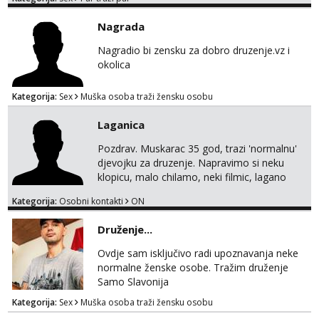
Nagrada
Nagradio bi zensku za dobro druzenje.vz i
okolica
Kategorija:
Sex
Muška osoba traži žensku osobu
Laganica
Pozdrav. Muskarac 35 god, trazi 'normalnu'
djevojku za druzenje. Napravimo si neku
klopicu, malo chilamo, neki filmic, lagano
upoznavanje, bez obaveza. Izgled mi nije
Kategorija:
Osobni kontakti
ON
pretjerano bitan koliko iznutra. Bucke se
slobodno jave jer sam i sam takav. Medo
Druženje...
brundo xD Budi pristojna i dobra, za sve
ostale cemo lako. Zagreb.
Ovdje sam isključivo radi upoznavanja neke
normalne ženske osobe. Tražim druženje
Samo Slavonija
Kategorija:
Sex
Muška osoba traži žensku osobu