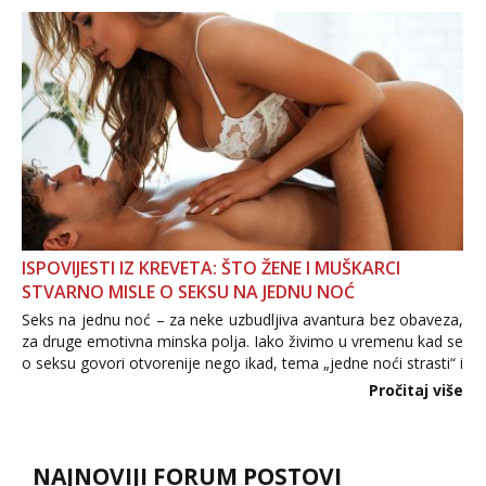
povjerenje. Takođe...
ISPOVIJESTI IZ KREVETA: ŠTO ŽENE I MUŠKARCI
STVARNO MISLE O SEKSU NA JEDNU NOĆ
Seks na jednu noć – za neke uzbudljiva avantura bez obaveza,
za druge emotivna minska polja. Iako živimo u vremenu kad se
o seksu govori otvorenije nego ikad, tema „jedne noći strasti“ i
dalje izaziva burne rasprave. Što zapravo misle žene, a što
Pročitaj više
muškarci? Jesu...
NAJNOVIJI FORUM POSTOVI