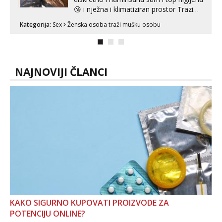
😘 i nježna i klimatiziran prostor Trazim
sex za nagradu Radim klasican sex
Kategorija:
Sex
Ženska osoba traži mušku osobu
Pusenje i gutanje sperme Erotsko rublje
imam uvijek Lizati me mozes i ljubiti po
tijelu Iskljucivo neradim analni !!! I
neljubim se Wha...
NAJNOVIJI ČLANCI
KAKO SIGURNO KUPOVATI PROIZVODE ZA
POTENCIJU ONLINE?