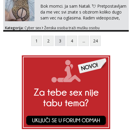
dečkom ili pak ja sama di se dovodim do
Bok momci. Ja sam Natali. 💘 Pretpostavljam
ludila. 🍑 Naravno ako ti moja ponuda nije
da me vec svi znate s obzirom koliko dugo
dovoljna uvije...
sam vec na oglasima. Radim videopozive,
dopisivanja, prodajem svoja videa i slikice. 😚
Kategorija:
Cyber sex
Ženska osoba traži mušku osobu
Za lijepu suradnju javi mi se porukom na
Whatsupp, Viber ili Telegram. +385 91 723
1
2
3
4
...
24
0045