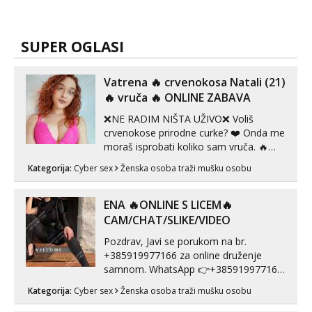
SUPER OGLASI
Vatrena ‎️‍🔥 crvenokosa Natali (21)
‎️‍🔥 vruča‎ ️‍🔥 ONLINE ZABAVA
❌NE RADIM NIŠTA UŽIVO❌ Voliš
crvenokose prirodne curke? ❤️ Onda me
moraš isprobati koliko sam vruča.‎ ️‍🔥
MLADA vražica koja ima 100%
Kategorija:
Cyber sex
Ženska osoba traži mušku osobu
prorodne grudi, 💦 Misli su mi uvijek
prljave i u svemu vidim samo užitak. 💦
U mojoj raznolikoj ponudi možeš
ENA 🔥ONLINE S LICEM🔥
pranaći nešto po svojoj mjeri. Sexi videa
CAM/CHAT/SLIKE/VIDEO
s kolegica...
Pozdrav, Javi se porukom na br.
+385919977166 za online druženje
samnom. WhatsApp 👉+385919977166
Telegram 👉@enafriedrichkis Radim
Kategorija:
Cyber sex
Ženska osoba traži mušku osobu
videopozive s licem, solo i s partnerom,
kolegicama (Tina&Natali), razne