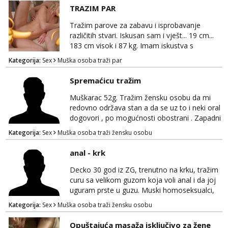
TRAZIM PAR
Tražim parove za zabavu i isprobavanje
različitih stvari. Iskusan sam i vješt... 19 cm...
183 cm visok i 87 kg. Imam iskustva s
parovima, potpuno sam zdrava i njegovana, a
Kategorija:
Sex
Muška osoba traži par
privatnost je apsolutno najvažnija. Ozbiljni
parovi mogu me kontaktirati putem
Spremaćicu tražim
WhatsAppa ili Vibera. Samo ozbiljni parovi
trebaju slati poruke ili zvati. Blokiram one koji
Muškarac 52g. Tražim žensku osobu da mi
nisu ozbiljni.
redovno održava stan a da se uz to i neki oral
dogovori , po mogućnosti obostrani . Zapadni
dio Zagreba .Javiti se prvo porukom na
Kategorija:
Sex
Muška osoba traži žensku osobu
WhatsApp 0958634499
anal - krk
Decko 30 god iz ZG, trenutno na krku, tražim
curu sa velikom guzom koja voli anal i da joj
uguram prste u guzu. Muski homoseksualci,
parovi i transiči odjebite, ne zanimate me. Bilo
Kategorija:
Sex
Muška osoba traži žensku osobu
kakva placanja opcenito (gotovina) ili
unaprijed (aircash, paysafecard, bonovi) ne
Opuštajuća masaža isključivo za žene