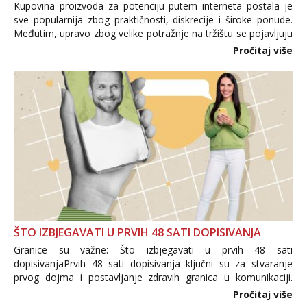
Kupovina proizvoda za potenciju putem interneta postala je
sve popularnija zbog praktičnosti, diskrecije i široke ponude.
Međutim, upravo zbog velike potražnje na tržištu se pojavljuju
i brojni krivotvoreni proizvodi, nepouzdane internetske
Pročitaj više
trgovine te proizvodi nepoznatog podrijetla. ...
ŠTO IZBJEGAVATI U PRVIH 48 SATI DOPISIVANJA
Granice su važne: Što izbjegavati u prvih 48 sati
dopisivanjaPrvih 48 sati dopisivanja ključni su za stvaranje
prvog dojma i postavljanje zdravih granica u komunikaciji.
Važno je izbjeći prebrzo otkrivanje osobnih ili intimnih
Pročitaj više
informacija, jer nepoznata osoba još nije zaslužila to