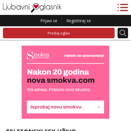
Prijavi se
Registriraj se
Predaj oglas
Liliana
Razgovaram :)
Tel:
064/677-677
- Kod: #69
tel:0,93€ - mob:1,12€ min