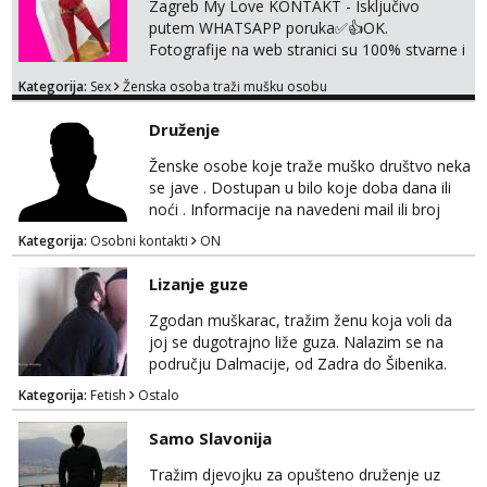
Zagreb My Love KONTAKT - Isključivo
putem WHATSAPP poruka✅️👍OK.
Fotografije na web stranici su 100% stvarne i
moje. ❤️ 🥰 stariji gospoda su također
Kategorija:
Sex
Ženska osoba traži mušku osobu
dobrodošli! Ali informacije ću vam poslati
samo putem WhatsAppa. ❗️❗️❗️ Samo u mom
Druženje
stanu; čista kupaonica i ručnici za vas prije ili
poslije masaže, nalazim se u centru grada. 🚫
Ženske osobe koje traže muško društvo neka
NE POZIVI ,❌️ NE SEXCAM, ❌️NE
se jave . Dostupan u bilo koje doba dana ili
SEXCHATTING🚫...
noći . Informacije na navedeni mail ili broj
mobitela.
Kategorija:
Osobni kontakti
ON
Lizanje guze
Zgodan muškarac, tražim ženu koja voli da
joj se dugotrajno liže guza. Nalazim se na
području Dalmacije, od Zadra do Šibenika.
Kategorija:
Fetish
Ostalo
Samo Slavonija
Tražim djevojku za opušteno druženje uz