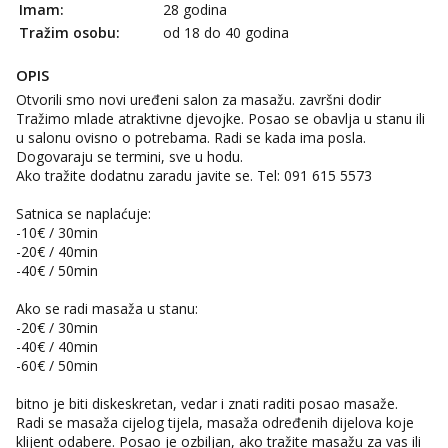
Imam:
28 godina
Zara
Tražim osobu:
od 18 do 40 godina
Čekam tvoj poziv!
Tel:
064/677-677
- Kod: #123
OPIS
tel:0,93€ - mob:1,12€ min
Otvorili smo novi uređeni salon za masažu. završni dodir
Tražimo mlade atraktivne djevojke. Posao se obavlja u stanu ili
Anđela
u salonu ovisno o potrebama. Radi se kada ima posla.
Čekam tvoj poziv!
Dogovaraju se termini, sve u hodu.
Tel:
064/677-677
- Kod: #142
Ako tražite dodatnu zaradu javite se. Tel: 091 615 5573
tel:0,93€ - mob:1,12€ min
Satnica se naplaćuje:
Mira
-10€ / 30min
Čekam tvoj poziv!
-20€ / 40min
-40€ / 50min
Tel:
064/677-677
- Kod: #72
tel:0,93€ - mob:1,12€ min
Ako se radi masaža u stanu:
-20€ / 30min
-40€ / 40min
-60€ / 50min
bitno je biti diskeskretan, vedar i znati raditi posao masaže.
Radi se masaža cijelog tijela, masaža određenih dijelova koje
klijent odabere. Posao je ozbiljan, ako tražite masažu za vas ili