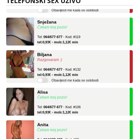
TELEFONSKI SEX UŽIVO
Obavijesti me kada se oslobodi
Snježana
Čekam tvoj poziv!
Tel:
064/677-677
- Kod: #119
tel:0,93€ - mob:1,12€ min
Biljana
Razgovaram :)
Tel:
064/677-677
- Kod: #132
tel:0,93€ - mob:1,12€ min
Obavijesti me kada se oslobodi
Alisa
Čekam tvoj poziv!
Tel:
064/677-677
- Kod: #106
tel:0,93€ - mob:1,12€ min
Anita
Čekam tvoj poziv!
Tel:
064/677-677
- Kod: #87