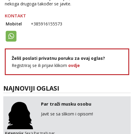
nekoga drugoga također se javite.
KONTAKT
Mobitel
+385916155573
Želiš poslati privatnu poruku za ovaj oglas?
Registriraj se ili prijavi klikom
ovdje
NAJNOVIJI OGLASI
Par traži musku osobu
Javit se sa slikom i opisom!
Kategorija:
Sex
Par traži par