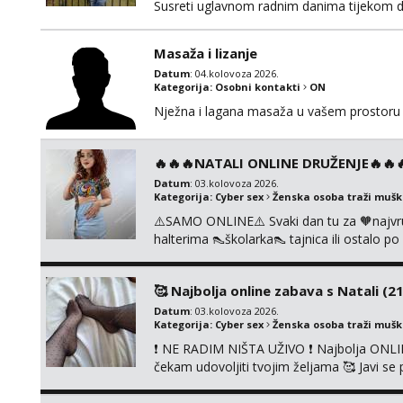
Susreti uglavnom radnim danima tijekom d
Masaža i lizanje
Datum
: 04.kolovoza 2026.
Kategorija:
Osobni kontakti
ON
Nježna i lagana masaža u vašem prostoru 
🔥🔥🔥NATALI ONLINE DRUŽENJE🔥🔥🔥s
Datum
: 03.kolovoza 2026.
Kategorija:
Cyber sex
Ženska osoba traži muš
⚠️SAMO ONLINE⚠️ Svaki dan tu za 🧡najvr
halterima 👠školarka👠 tajnica ili ostalo 
fetišima, ulogama i seksi temama 🧡 Videa
KOLEGICAMA lizanje, striptiz, footfetiši itd
🥰 Najbolja online zabava s Natali (21
Datum
: 03.kolovoza 2026.
Kategorija:
Cyber sex
Ženska osoba traži muš
❗ NE RADIM NIŠTA UŽIVO ❗ Najbolja ONLIN
čekam udovoljiti tvojim željama 🥰 Javi 
ćemo se zabaviti. Radim videopozive solo 
diram, s kolegicama, s dečkom, igračkama