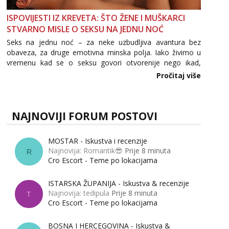
ISPOVIJESTI IZ KREVETA: ŠTO ŽENE I MUŠKARCI
STVARNO MISLE O SEKSU NA JEDNU NOĆ
Seks na jednu noć – za neke uzbudljiva avantura bez
obaveza, za druge emotivna minska polja. Iako živimo u
vremenu kad se o seksu govori otvorenije nego ikad,
tema „jedne noći strasti“ i dalje izaziva burne rasprave. Što
Pročitaj više
zapravo misle žene, a što muškarci? Jesu...
NAJNOVIJI FORUM POSTOVI
MOSTAR - Iskustva i recenzije
Najnovija: Romantik😎
Prije 8 minuta
R
Cro Escort - Teme po lokacijama
ISTARSKA ŽUPANIJA - Iskustva & recenzije
Najnovija: tedipula
Prije 8 minuta
T
Cro Escort - Teme po lokacijama
BOSNA I HERCEGOVINA - Iskustva &