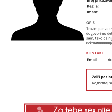
Broj prikaziva
Regija:
Imam:
OPIS
Trazim par za tr
dogovorimo deta
sam, tako da nij
rickman88888@
KONTAKT
Email
ri
Želiš posla
Registriraj s