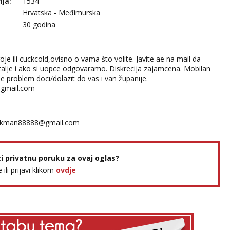
nja:
1534
Hrvatska - Međimurska
30 godina
oje ili cuckcold,ovisno o vama što volite. Javite ae na mail da
lje i ako si uopce odgovaramo. Diskrecija zajamcena. Mobilan
e problem doci/dolazit do vas i van županije.
gmail.com
ckman88888@gmail.com
ti privatnu poruku za ovaj oglas?
e ili prijavi klikom
ovdje