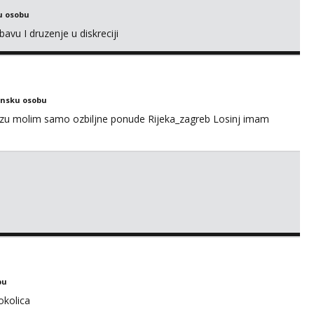
u osobu
avu I druzenje u diskreciji
ensku osobu
ezu molim samo ozbiljne ponude Rijeka_zagreb Losinj imam
bu
okolica