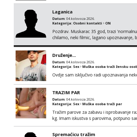
Laganica
Datum
: 04.kolovoza 2026.
Kategorija:
Osobni kontakti
ON
Pozdrav. Muskarac 35 god, trazi 'normalnu
chilamo, neki filmic, lagano upoznavanje, b
Bucke se slobodno jave jer sam i sam taka
cemo lako. Zagreb.
Druženje...
Datum
: 04.kolovoza 2026.
Kategorija:
Sex
Muška osoba traži žensku oso
Ovdje sam isključivo radi upoznavanja ne
TRAZIM PAR
Datum
: 04.kolovoza 2026.
Kategorija:
Sex
Muška osoba traži par
Tražim parove za zabavu i isprobavanje razli
kg. Imam iskustva s parovima, potpuno sam
Ozbiljni parovi mogu me kontaktirati putem 
poruke ili zvati. Blokiram one koji nisu ozbil
Spremaćicu tražim