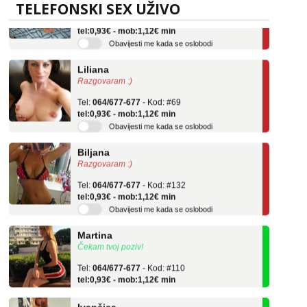
TELEFONSKI SEX UŽIVO
Tel:
064/677-677
- Kod: #136
tel:0,93€ - mob:1,12€ min
Obavijesti me kada se oslobodi
Liliana
Razgovaram :)
Tel:
064/677-677
- Kod: #69
tel:0,93€ - mob:1,12€ min
Obavijesti me kada se oslobodi
Biljana
Razgovaram :)
Tel:
064/677-677
- Kod: #132
tel:0,93€ - mob:1,12€ min
Obavijesti me kada se oslobodi
Martina
Čekam tvoj poziv!
Tel:
064/677-677
- Kod: #110
tel:0,93€ - mob:1,12€ min
Ivančica
Čekam tvoj poziv!