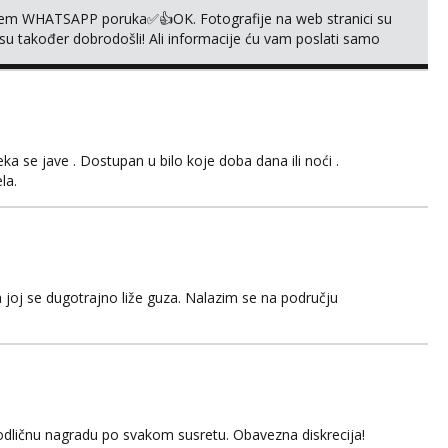
em WHATSAPP poruka✅️👍OK. Fotografije na web stranici su
 su također dobrodošli! Ali informacije ću vam poslati samo
sta kupaonica i ručnici za vas prije ili poslije masaže,
,❌️ NE SEXCAM, ❌️NE SEXCHATTING🚫...
 se jave . Dostupan u bilo koje doba dana ili noći .
la.
 joj se dugotrajno liže guza. Nalazim se na području
odličnu nagradu po svakom susretu. Obavezna diskrecija!