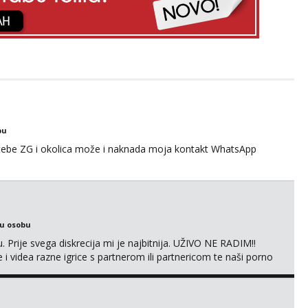
bu
 tebe ZG i okolica može i naknada moja kontakt WhatsApp
ku osobu
. Prije svega diskrecija mi je najbitnija. UŽIVO NE RADIM!!
i videa razne igrice s partnerom ili partnericom te naši porno
oj termin. P.S. tražit ćeš me još 🫠💦