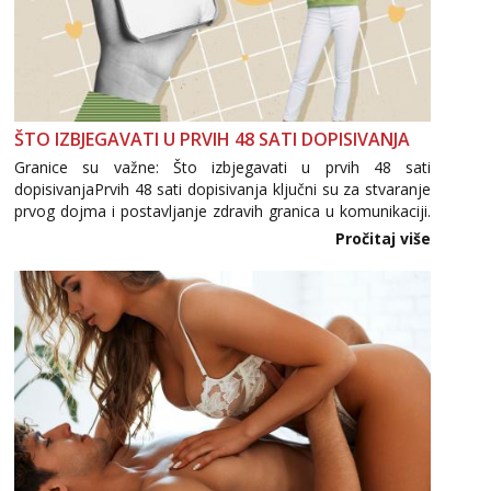
ŠTO IZBJEGAVATI U PRVIH 48 SATI DOPISIVANJA
Granice su važne: Što izbjegavati u prvih 48 sati
dopisivanjaPrvih 48 sati dopisivanja ključni su za stvaranje
prvog dojma i postavljanje zdravih granica u komunikaciji.
Važno je izbjeći prebrzo otkrivanje osobnih ili intimnih
Pročitaj više
informacija, jer nepoznata osoba još nije zaslužila to
povjerenje. Takođe...