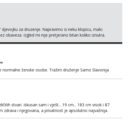
' djevojku za druzenje. Napravimo si neku klopicu, malo
ez obaveza. Izgled mi nije pretjerano bitan koliko iznutra.
v. Medo brundo xD Budi pristojna i dobra, za sve ostale
bu
ke normalne ženske osobe. Tražim druženje Samo Slavonija
čitih stvari. Iskusan sam i vješt... 19 cm... 183 cm visok i 87
 zdrava i njegovana, a privatnost je apsolutno najvažnija.
WhatsAppa ili Vibera. Samo ozbiljni parovi trebaju slati
jni.