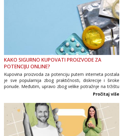
KAKO SIGURNO KUPOVATI PROIZVODE ZA
POTENCIJU ONLINE?
Kupovina proizvoda za potenciju putem interneta postala
je sve popularnija zbog praktičnosti, diskrecije i široke
ponude. Međutim, upravo zbog velike potražnje na tržištu
se pojavljuju i brojni krivotvoreni proizvodi, nepouzdane
Pročitaj više
internetske trgovine te proizvodi nepoznatog podrijetla. ...