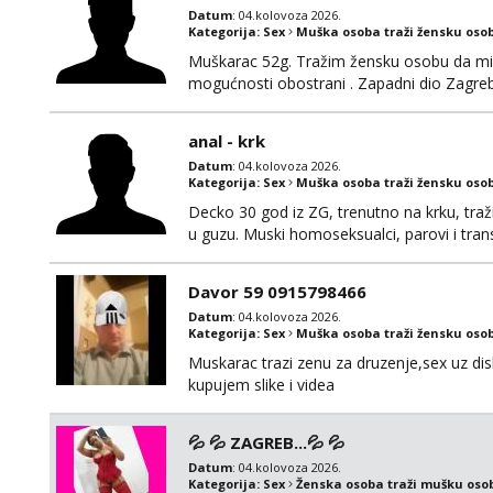
Datum
: 04.kolovoza 2026.
Kategorija:
Sex
Muška osoba traži žensku oso
Muškarac 52g. Tražim žensku osobu da mi r
mogućnosti obostrani . Zapadni dio Zagre
anal - krk
Datum
: 04.kolovoza 2026.
Kategorija:
Sex
Muška osoba traži žensku oso
Decko 30 god iz ZG, trenutno na krku, traž
u guzu. Muski homoseksualci, parovi i tran
(gotovina) ili unaprijed (aircash, paysafec
whatsapp 0958048882.
Davor 59 0915798466
Datum
: 04.kolovoza 2026.
Kategorija:
Sex
Muška osoba traži žensku oso
Muskarac trazi zenu za druzenje,sex uz dis
kupujem slike i videa
💦 💦 ZAGREB...💦 💦
Datum
: 04.kolovoza 2026.
Kategorija:
Sex
Ženska osoba traži mušku oso