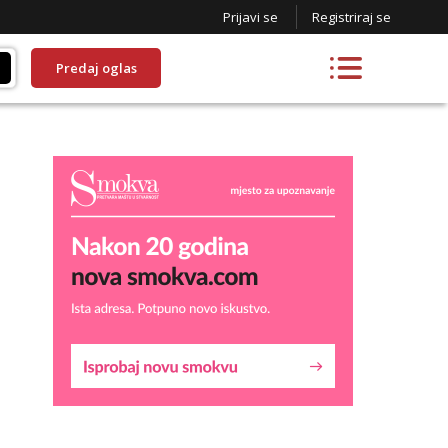
Prijavi se
Registriraj se
Predaj oglas
Lucija
Razgovaram :)