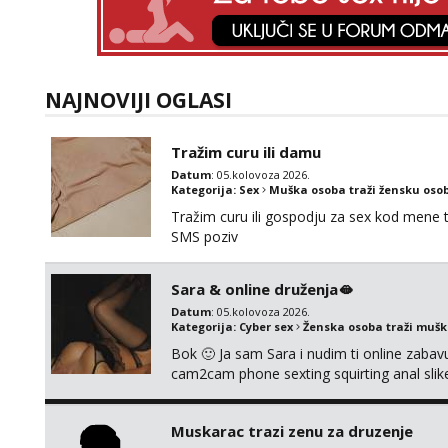
NAJNOVIJI OGLASI
Tražim curu ili damu
Datum
: 05.kolovoza 2026.
Kategorija:
Sex
Muška osoba traži žensku oso
Tražim curu ili gospodju za sex kod mene
SMS poziv
Sara & online druženja🫦
Datum
: 05.kolovoza 2026.
Kategorija:
Cyber sex
Ženska osoba traži muš
Bok 🙂 Ja sam Sara i nudim ti online zabavu
cam2cam phone sexting squirting anal slike 
uradci. Javi se porukom na wapp i zakaži sv
Muskarac trazi zenu za druzenje