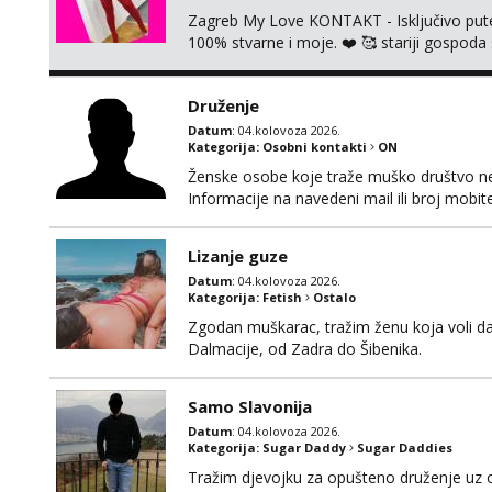
Zagreb My Love KONTAKT - Isključivo put
100% stvarne i moje. ❤️ 🥰 stariji gospoda
putem WhatsAppa. ❗️❗️❗️ Samo u mom stanu; či
nalazim se u centru grada. 🚫 NE POZIVI 
Druženje
Datum
: 04.kolovoza 2026.
Kategorija:
Osobni kontakti
ON
Ženske osobe koje traže muško društvo neka
Informacije na navedeni mail ili broj mobite
Lizanje guze
Datum
: 04.kolovoza 2026.
Kategorija:
Fetish
Ostalo
Zgodan muškarac, tražim ženu koja voli da
Dalmacije, od Zadra do Šibenika.
Samo Slavonija
Datum
: 04.kolovoza 2026.
Kategorija:
Sugar Daddy
Sugar Daddies
Tražim djevojku za opušteno druženje uz 