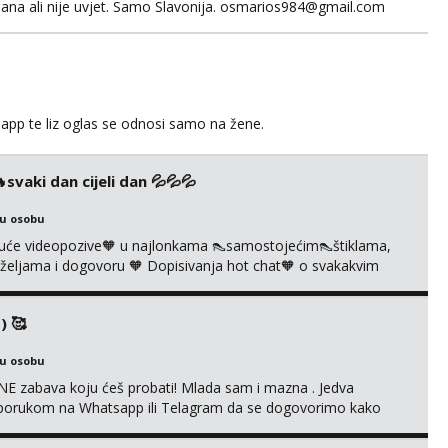
ana ali nije uvjet. Samo Slavonija. osmarios984@gmail.com
app te liz oglas se odnosi samo na žene.
vaki dan cijeli dan 💦💦💦
ku osobu
uće videopozive🧡 u najlonkama 👠samostojećim👠štiklama,
po željama i dogovoru 🧡 Dopisivanja hot chat🧡 o svakakvim
 solo squirt, razne anal igračke, vibratori, s PARTNEROM, S
 🔞 ❣️Radim već jako dugo, imam iskustva i više načina pla...
) 🥰
ku osobu
E zabava koju ćeš probati! Mlada sam i mazna . Jedva
se porukom na Whatsapp ili Telagram da se dogovorimo kako
i s kolegicom, imam foto i video materijal u kojem se sama
 itd. Radim dopisivanje o seksi temama koje nas uzbuđuju 🤭