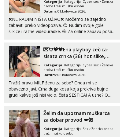
Kategorija:
Kategorija:
Cyber sex
Ženska
Tel:
064/677-677
- Kod: #69
osoba traži mušku osobu
tel:0,93€ - mob:1,12€ min
Datum:
01.kolovoza 2026.
Obavijesti me kada se oslobodi
❌NE RADIM NIŠTA UŽIVO❌ Možemo se zajedno
zabaviti preko videopoziva. 😉 Nudim svoje gole
Biljana
slikice i razne videouradke. 🤩 Za online zabavu pošalji
Razgovaram :)
poruku na Whatsapp, Telegram ili Viber. 😎 +385 91
Tel:
064/677-677
- Kod: #132
912 3322 Za provjeru moje autentičnosti možeš me
tel:0,93€ - mob:1,12€ min
💌💘💝💗Ena playboy zečica-
vidjeti na videopozivu. 😉 S vama sam vec 5 ...
Obavijesti me kada se oslobodi
sisata crnka (36) hot slike,
videa i c2c💗
Martina
Kategorija:
Kategorija:
Cyber sex
Ženska
osoba traži mušku osobu
Čekam tvoj poziv!
Datum:
06.kolovoza 2026.
Tel:
064/677-677
- Kod: #110
Tražiš pravu MILF ženu za sebe? Onda mi se
tel:0,93€ - mob:1,12€ min
obavezno javi. Crna duga kosa koja prekriva bujne
grudi kakve još nisi vidio, čista ŠESTICA! A usne? O
Ivančica
usnama bolje da ni ne pričam. Prave pune usne koje
Čekam tvoj poziv!
će ti se urezati u pamćenje, jer vjeruj mi, takve još
Tel:
064/677-677
- Kod: #108
Želim da upoznam muškarca
nisi vidio. Uvijek sam spremna za ONLOINE zabavu...
tel:0,93€ - mob:1,12€ min
za dobar provod 💋🌺
Kategorija:
Kategorija:
Sex
Ženska osoba
Zara
traži mušku osobu
Čekam tvoj poziv!