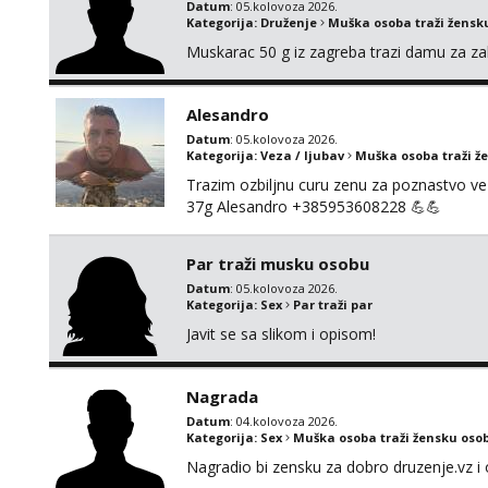
Datum
: 05.kolovoza 2026.
Kategorija:
Druženje
Muška osoba traži žensk
Muskarac 50 g iz zagreba trazi damu za zab
Alesandro
Datum
: 05.kolovoza 2026.
Kategorija:
Veza / ljubav
Muška osoba traži ž
Trazim ozbiljnu curu zenu za poznastvo v
37g Alesandro +385953608228 💪💪
Par traži musku osobu
Datum
: 05.kolovoza 2026.
Kategorija:
Sex
Par traži par
Javit se sa slikom i opisom!
Nagrada
Datum
: 04.kolovoza 2026.
Kategorija:
Sex
Muška osoba traži žensku oso
Nagradio bi zensku za dobro druzenje.vz i 