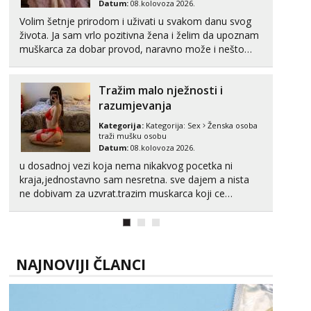
Datum:
08.kolovoza 2026.
Tel:
064/677-677
- Kod: #123
Volim šetnje prirodom i uživati u svakom danu svog
tel:0,93€ - mob:1,12€ min
života. Ja sam vrlo pozitivna žena i želim da upoznam
muškarca za dobar provod, naravno može i nešto
Anđela
više.💋🌺 Klikni na link ispod i nadji me tamo, cekam
Čekam tvoj poziv!
te!
Tražim malo nježnosti i
Tel:
064/677-677
- Kod: #142
tel:0,93€ - mob:1,12€ min
razumjevanja
Kategorija:
Kategorija:
Sex
Ženska osoba
traži mušku osobu
Datum:
08.kolovoza 2026.
u dosadnoj vezi koja nema nikakvog pocetka ni
kraja,jednostavno sam nesretna. sve dajem a nista
ne dobivam za uzvrat.trazim muskarca koji ce
zadovoljiti moje potrebe,ne trazim puno samo malo
njeznosti i razumjevanja. volim njezan seks i njezne
poljupce po tijelu koji me jako pale,obozavam kad
muskar...
NAJNOVIJI ČLANCI