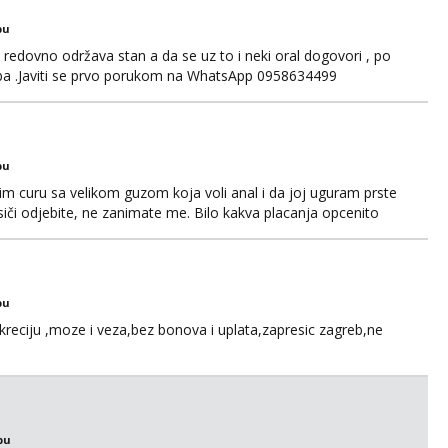
bu
edovno održava stan a da se uz to i neki oral dogovori , po
ba .Javiti se prvo porukom na WhatsApp 0958634499
bu
im curu sa velikom guzom koja voli anal i da joj uguram prste
siči odjebite, ne zanimate me. Bilo kakva placanja opcenito
ard, bonovi) ne dolaze u obzir. Javit se prvo porukom na
bu
kreciju ,moze i veza,bez bonova i uplata,zapresic zagreb,ne
bu