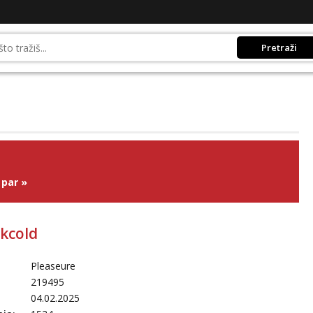
Pretraži
 par
»
ckcold
Pleaseure
219495
04.02.2025