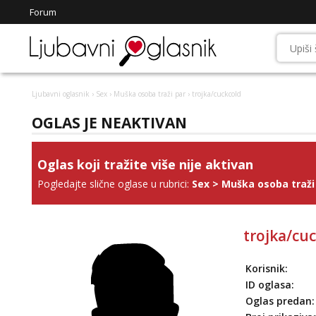
Forum
Ljubavni oglasnik
›
Sex
›
Muška osoba traži par
› trojka/cuckcold
OGLAS JE NEAKTIVAN
Oglas koji tražite više nije aktivan
Pogledajte slične oglase u rubrici:
Sex
>
Muška osoba traži
trojka/cu
Korisnik:
ID oglasa:
Oglas predan: