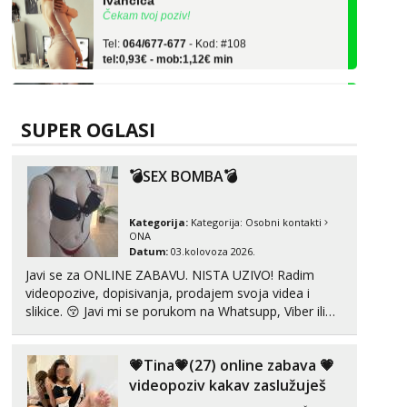
Tel:
064/677-677
- Kod: #108
tel:0,93€ - mob:1,12€ min
Zara
Čekam tvoj poziv!
Tel:
064/677-677
- Kod: #123
SUPER OGLASI
tel:0,93€ - mob:1,12€ min
💣SEX BOMBA💣
Anđela
Čekam tvoj poziv!
Tel:
064/677-677
- Kod: #142
Kategorija:
Kategorija:
Osobni kontakti
tel:0,93€ - mob:1,12€ min
ONA
Datum:
03.kolovoza 2026.
Lucija
Javi se za ONLINE ZABAVU. NISTA UZIVO! Radim
Razgovaram :)
videopozive, dopisivanja, prodajem svoja videa i
slikice. 😚 Javi mi se porukom na Whatsupp, Viber ili
Tel:
064/677-677
- Kod: #136
Telegram. +385 91 723 0045
tel:0,93€ - mob:1,12€ min
Obavijesti me kada se oslobodi
💗Tina💗(27) online zabava 💗
Liliana
videopoziv kakav zaslužuješ
Razgovaram :)