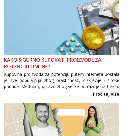
KAKO SIGURNO KUPOVATI PROIZVODE ZA
POTENCIJU ONLINE?
Kupovina proizvoda za potenciju putem interneta postala
je sve popularnija zbog praktičnosti, diskrecije i široke
ponude. Međutim, upravo zbog velike potražnje na tržištu
se pojavljuju i brojni krivotvoreni proizvodi, nepouzdane
Pročitaj više
internetske trgovine te proizvodi nepoznatog podrijetla. ...