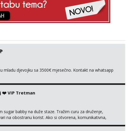
🌹
ivnu mladu djevojku sa 3500€ mjesečno. Kontakt na whatsapp
j ❤️ VIP Tretman
im sugar babby na duže staze. Tražim curu za druženje,
tvari na obostranu korist. Ako si otvorena, komunikativna,
 markodalic37@gmail.com