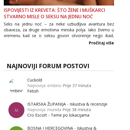
ISPOVIJESTI IZ KREVETA: ŠTO ŽENE I MUŠKARCI
STVARNO MISLE O SEKSU NA JEDNU NOĆ
Seks na jednu noć – za neke uzbudljiva avantura bez
obaveza, za druge emotivna minska polja. Iako živimo u
vremenu kad se o seksu govori otvorenije nego ikad,
tema „jedne noći strasti“ i dalje izaziva burne rasprave. Što
Pročitaj više
zapravo misle žene, a što muškarci? Jesu...
NAJNOVIJI FORUM POSTOVI
Cuckold
Najnovija: embino
Prije 37 minuta
Fetish
ISTARSKA ŽUPANIJA - Iskustva & recenzije
Najnovija: munida
Prije 38 minuta
M
Cro Escort - Teme po lokacijama
BOSNA I HERCEGOVINA - Iskustva &