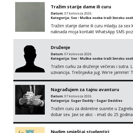
Tražim starije dame ili curu
Datum
: 07.kolovoza 2026.
Kategorija:
Sex
Muška osoba traži žensku oso
Tražim starije dame ili curu mladju za sex
naknada moja kontakt WhatsApp SMS poziv
Druženje
Datum
: 07.kolovoza 2026.
Kategorija:
Sex
Muška osoba traži žensku oso
Tražim curku za druženje večeras i sutra. 
uzivancija. Trešnjavka jug. We're jammin' 
And I hope this jam is gonna last
Nagrađujem za tajnu avanturu
Datum
: 07.kolovoza 2026.
Kategorija:
Sugar Daddy
Sugar Daddies
Tražim curu za diskretne susrete u Zagrebu
dobar sex. Javi se ako: - imaš do 25 godina
fleksibilna s vremenom (jer ga nemam previ
vodiš brigu o zdravlju i koristiš zaštitu Ne jav
Nudim smještaj studentici