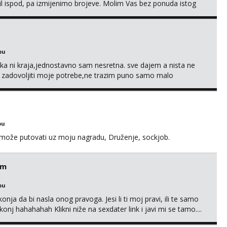
mail ispod, pa izmijenimo brojeve. Molim Vas bez ponuda istog
bu
a ni kraja,jednostavno sam nesretna. sve dajem a nista ne
e zadovoljiti moje potrebe,ne trazim puno samo malo
s i njezne poljupce po tijelu koji me jako pale,obozavam kad
ni na link ispod i nadji me tamo, cekam te!
bu
a može putovati uz moju nagradu, Druženje, sockjob.
em
bu
nja da bi nasla onog pravoga. Jesi li ti moj pravi, ili te samo
nj hahahahah Klikni niže na sexdater link i javi mi se tamo....