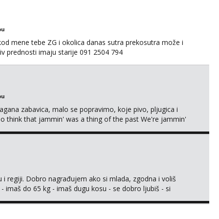
bu
 kod mene tebe ZG i okolica danas sutra prekosutra može i
 prednosti imaju starije 091 2504 794
bu
Lagana zabavica, malo se popravimo, koje pivo, pljugica i
To think that jammin' was a thing of the past We're jammin'
 i regiji. Dobro nagrađujem ako si mlada, zgodna i voliš
 - imaš do 65 kg - imaš dugu kosu - se dobro ljubiš - si
še) i dostupna radnim danom (vikendi i noći su za obitelj) -
ljajte se: - debele - frajeri i paro...