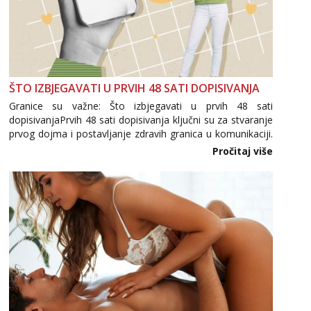
ŠTO IZBJEGAVATI U PRVIH 48 SATI DOPISIVANJA
Granice su važne: Što izbjegavati u prvih 48 sati
dopisivanjaPrvih 48 sati dopisivanja ključni su za stvaranje
prvog dojma i postavljanje zdravih granica u komunikaciji.
Važno je izbjeći prebrzo otkrivanje osobnih ili intimnih
Pročitaj više
informacija, jer nepoznata osoba još nije zaslužila to
povjerenje. Takođe...