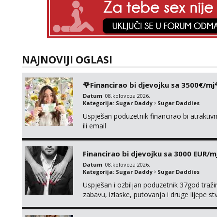
NAJNOVIJI OGLASI
🌹Financirao bi djevojku sa 3500€/mj
Datum
: 08.kolovoza 2026.
Kategorija:
Sugar Daddy
Sugar Daddies
Uspješan poduzetnik financirao bi atrakt
ili email
Financirao bi djevojku sa 3000 EUR/m
Datum
: 08.kolovoza 2026.
Kategorija:
Sugar Daddy
Sugar Daddies
Uspješan i ozbiljan poduzetnik 37god traž
zabavu, izlaske, putovanja i druge lijepe s
zgodna i atraktivna javi se na moj email: