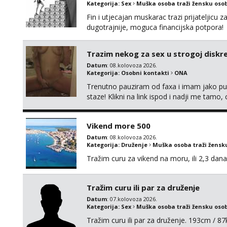
Kategorija:
Sex
Muška osoba traži žensku oso
Fin i utjecajan muskarac trazi prijateljic
dugotrajnije, moguca financijska potpora!
Trazim nekog za sex u strogoj diskrec
Datum
: 08.kolovoza 2026.
Kategorija:
Osobni kontakti
ONA
Trenutno pauziram od faxa i imam jako p
staze! Klikni na link ispod i nadji me tamo,
Vikend more 500
Datum
: 08.kolovoza 2026.
Kategorija:
Druženje
Muška osoba traži žensk
Tražim curu za vikend na moru, ili 2,3 dana
Tražim curu ili par za druženje
Datum
: 07.kolovoza 2026.
Kategorija:
Sex
Muška osoba traži žensku oso
Tražim curu ili par za druženje. 193cm / 