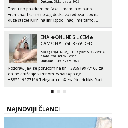
Datum:
07.kolovoza 2026.
U procesu rastave trazim
nekog za sex
Kategorija:
Kategorija:
Osobni kontakti
ONA
Datum:
08.kolovoza 2026.
NAJNOVIJI ČLANCI