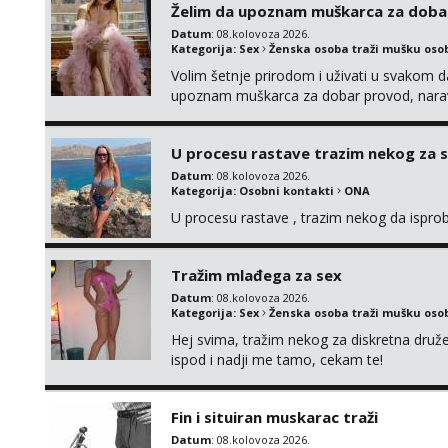
Želim da upoznam muškarca za doba
Datum
: 08.kolovoza 2026.
Kategorija:
Sex
Ženska osoba traži mušku oso
Volim šetnje prirodom i uživati u svakom da
upoznam muškarca za dobar provod, naravno
tamo, cekam te!
U procesu rastave trazim nekog za 
Datum
: 08.kolovoza 2026.
Kategorija:
Osobni kontakti
ONA
U procesu rastave , trazim nekog da ispr
Tražim mlađega za sex
Datum
: 08.kolovoza 2026.
Kategorija:
Sex
Ženska osoba traži mušku oso
Hej svima, tražim nekog za diskretna druž
ispod i nadji me tamo, cekam te!
Fin i situiran muskarac traži
Datum
: 08.kolovoza 2026.