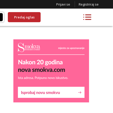
Prijavi se
Registriraj se
Predaj oglas
Lucija
Razgovaram :)