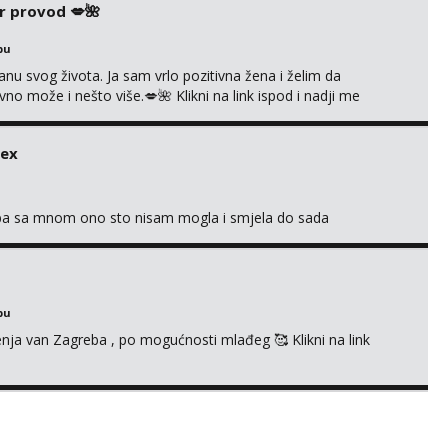
r provod 💋🌺
bu
nu svog života. Ja sam vrlo pozitivna žena i želim da
 može i nešto više.💋🌺 Klikni na link ispod i nadji me
sex
oba sa mnom ono sto nisam mogla i smjela do sada
bu
enja van Zagreba , po mogućnosti mlađeg 🥰 Klikni na link