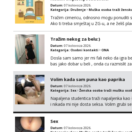
Datum
: 07.kolovoza 2026.
Kategorija:
Druženje
Muška osoba traži žensk
Tražim cimericu, odnosno mogu ponuditi sm
Ako ti treba smještaj u ZG-u, a ne želiš pla
Tražim nekog za belu:)
Datum
: 07.kolovoza 2026.
Kategorija:
Osobni kontakti
ONA
Dosla sam samo jer mi fali neko da igra be
bas jako dobar u beli , onda cu razmislit za
Volim kada sam puna kao paprika
Datum
: 07.kolovoza 2026.
Kategorija:
Sex
Ženska osoba traži mušku oso
Napaljena studentica traži napaljenka kao 
i nikada mi nije dosta seksa. Volim grubi sek
da me isprobaš Klikni na link ispod i nadji
Sex
Datum
: 07.kolovoza 2026.