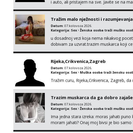
i auto, ali pristajem na sve. Javite se na 
spola. mauli772@proton.me
Tražim malo nježnosti i razumjevanja
Datum
: 07.kolovoza 2026.
Kategorija:
Sex
Ženska osoba traži mušku oso
u dosadnoj vezi koja nema nikakvog pocetk
dobivam za uzvrat.trazim muskarca koji c
njeznosti i razumjevanja. volim njezan sek
muskarac preuzme kontrolu . javi se :) Klik
Rijeka,Crikvenica,Zagreb
Datum
: 07.kolovoza 2026.
Kategorija:
Sex
Muška osoba traži žensku oso
Tražim curu, Rijeka,Crikvenica, Zagreb, d
Trazim muskarca da ga dobro zajaš
Datum
: 07.kolovoza 2026.
Kategorija:
Sex
Ženska osoba traži mušku oso
Ima jedna stara izreka: moras jahati puno ko
moram jahati? Onaj moj bivsi je bio samo ko