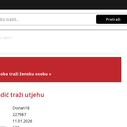
Pretraži
ži utjehu
oba traži žensku osobu
»
dić traži utjehu
Dorian18
227987
11.01.2026