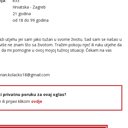
nja:
633
Hrvatska - Zagreb
21 godina
:
od 18 do 99 godina
aži utjehu jer sam jako tužan u svome životu. Sad sam se našao u
j više ne znam što sa životom. Tražim pokoju riječ ili ruku utjehe da
 i da mi pomogne u ovoj mojoj tužnoj situaciji. Čekam na vas
rian.kolacko18@gmail.com
ti privatnu poruku za ovaj oglas?
e ili prijavi klikom
ovdje