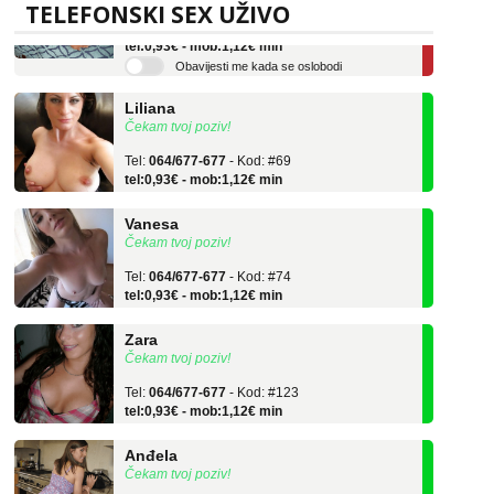
Tel:
064/677-677
- Kod: #136
TELEFONSKI SEX UŽIVO
tel:0,93€ - mob:1,12€ min
Obavijesti me kada se oslobodi
Liliana
Čekam tvoj poziv!
Tel:
064/677-677
- Kod: #69
tel:0,93€ - mob:1,12€ min
Vanesa
Čekam tvoj poziv!
Tel:
064/677-677
- Kod: #74
tel:0,93€ - mob:1,12€ min
Zara
Čekam tvoj poziv!
Tel:
064/677-677
- Kod: #123
tel:0,93€ - mob:1,12€ min
Anđela
Čekam tvoj poziv!
Tel:
064/677-677
- Kod: #142