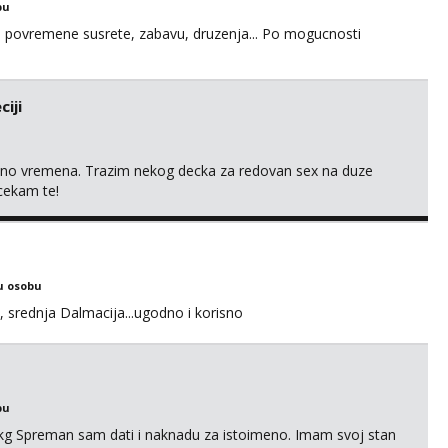
bu
u za povremene susrete, zabavu, druzenja... Po mogucnosti
iji
uno vremena. Trazim nekog decka za redovan sex na duze
 cekam te!
u osobu
, srednja Dalmacija...ugodno i korisno
bu
87kg Spreman sam dati i naknadu za istoimeno. Imam svoj stan