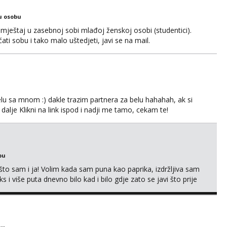
u osobu
ještaj u zasebnoj sobi mlađoj ženskoj osobi (studentici).
ćati sobu i tako malo uštedjeti, javi se na mail.
lu sa mnom :) dakle trazim partnera za belu hahahah, ak si
 dalje Klikni na link ispod i nadji me tamo, cekam te!
bu
što sam i ja! Volim kada sam puna kao paprika, izdržljiva sam
s i više puta dnevno bilo kad i bilo gdje zato se javi što prije
 me tamo, cekam te!