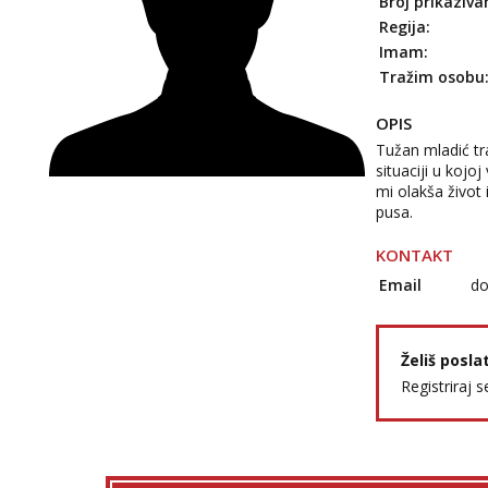
Broj prikaziva
Regija:
Imam:
Tražim osobu
OPIS
Tužan mladić tr
situaciji u kojo
mi olakša život
pusa.
KONTAKT
Email
do
Želiš posla
Registriraj s