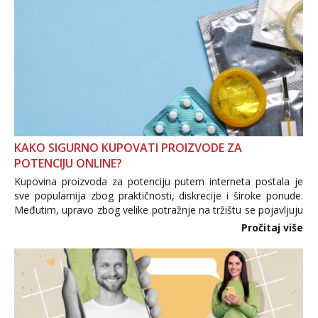
KAKO SIGURNO KUPOVATI PROIZVODE ZA
POTENCIJU ONLINE?
Kupovina proizvoda za potenciju putem interneta postala je
sve popularnija zbog praktičnosti, diskrecije i široke ponude.
Međutim, upravo zbog velike potražnje na tržištu se pojavljuju
i brojni krivotvoreni proizvodi, nepouzdane internetske
Pročitaj više
trgovine te proizvodi nepoznatog podrijetla. ...