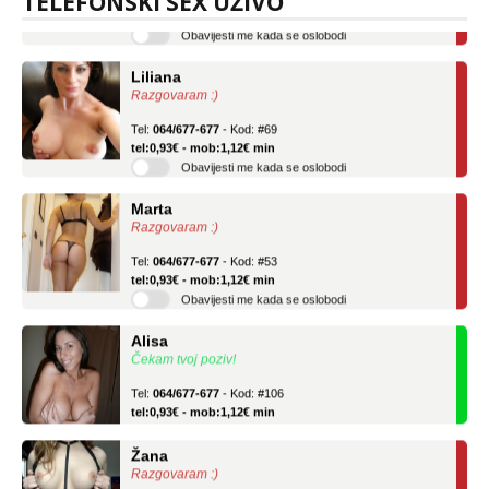
TELEFONSKI SEX UŽIVO
Obavijesti me kada se oslobodi
Liliana
Razgovaram :)
Tel:
064/677-677
- Kod: #69
tel:0,93€ - mob:1,12€ min
Obavijesti me kada se oslobodi
Marta
Razgovaram :)
Tel:
064/677-677
- Kod: #53
tel:0,93€ - mob:1,12€ min
Obavijesti me kada se oslobodi
Alisa
Čekam tvoj poziv!
Tel:
064/677-677
- Kod: #106
tel:0,93€ - mob:1,12€ min
Žana
Razgovaram :)