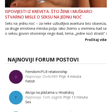
ISPOVIJESTI IZ KREVETA: ŠTO ŽENE I MUŠKARCI
STVARNO MISLE O SEKSU NA JEDNU NOĆ
Seks na jednu noć – za neke uzbudljiva avantura bez obaveza,
za druge emotivna minska polja. Iako živimo u vremenu kad se
o seksu govori otvorenije nego ikad, tema „jedne noći strasti“ i
dalje izaziva burne rasprave. Što zapravo misle žene, a što
Pročitaj više
muškarci? Jesu...
NAJNOVIJI FORUM POSTOVI
Femdom/FLR relationship
Najnovija: Dodo989
Prije 4 minuta
D
Fetish
Akcija na plažama u Hrvatskoj
Najnovija: Tom zagreb
Prije 13 minuta
T
Sex