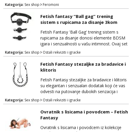
uzbuđenja u vašim intimnim trenucima. Ovi
Kategorija:
Sex shop
Feromoni
štapići spoj su suptilnog mirisa i moćnih
feromona, koji potiču strast i privlačnost.
Fetish fantasy “Ball gag” trening
Mirisni štapići su natopljeni privlačnim notama
sistem s rupicama za disanje 3kom
macadamije, koje stvaraju senzualno
okruženje i potiču osjećaj opuštenosti. Uz to,
Fetish Fantasy 'Ball Gag' trening sistem s
sadrže feromone...
rupicama za disanje donosi elemente BDSM
igara i senzualnosti u vašu intimnost. Ovaj set
pruža duboko zadovoljstvo i istraživanje
Kategorija:
Sex shop
Ostali rekviziti i igracke
dominacije i podložnosti na siguran i uzbudljiv
način. Ball gag je izrađen od visokokvalitetnog
Fetish Fantasy stezaljke za bradavice i
materijala koji je siguran za tijelo i pruža
klitoris
udobnost tijekom nošenja. Kugla s rupicama
za disanje omogućuje podložnoj strani da...
Fetish Fantasy stezaljke za bradavice i klitoris
su elegantan i senzualan dodatak koji će vas
odvesti na putovanje dubokih senzacija i
uzbuđenja. Ovaj set omogućava vam da
Kategorija:
Sex shop
Ostali rekviziti i igracke
istražujete nove razine uživanja i strasti u
svojim intimnim trenucima. Stezaljke su
Ovratnik s lisicama i povodcem – Fetish
izrađene od visokokvalitetnog materijala koji
Fantasy
je siguran za tijelo i nježan na dodir, pružajući
udobnost tijekom korištenja. One su dizajnir...
Ovratnik s lisicama i povodcem iz kolekcije