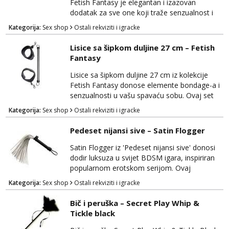
Fetish Fantasy je elegantan i izazovan
dodatak za sve one koji traže senzualnost i
dominaciju u svojim intimnim trenucima. Ovaj
Kategorija:
Sex shop
Ostali rekviziti i igracke
set omogućuje vam da istražite svijet BDSM-
a i pruža vam priliku za dominaciju ili predaju,
Lisice sa šipkom duljine 27 cm – Fetish
ovisno o vašim sklonostima. Ovratnik je
Fantasy
izrađen od visokokvalitetnog materijala koji je
siguran za tijelo i udoban za nošenje. Prilag...
Lisice sa šipkom duljine 27 cm iz kolekcije
Fetish Fantasy donose elemente bondage-a i
senzualnosti u vašu spavaću sobu. Ovaj set
omogućava vam da istražujete igre sa
Kategorija:
Sex shop
Ostali rekviziti i igracke
strašću, pružajući vam mogućnost za
dominaciju ili predaju. Lisice su izrađene od
Pedeset nijansi sive – Satin Flogger
visokokvalitetnog materijala koji je siguran za
tijelo i udoban za nošenje. Prilagodljive su za
Satin Flogger iz 'Pedeset nijansi sive' donosi
različite veličine zgloba, osiguravajući
dodir luksuza u svijet BDSM igara, inspiriran
sigurnost i...
popularnom erotskom serijom. Ovaj
elegantan bič izrađen je kako bi pružio
Kategorija:
Sex shop
Ostali rekviziti i igracke
senzualno iskustvo dominacije i podložnosti.
Satin Flogger je izrađen od visokokvalitetnog
Bič i peruška – Secret Play Whip &
materijala s mekim trakama koje pružaju
Tickle black
dodatnu nježnost i udobnost tijekom igre.