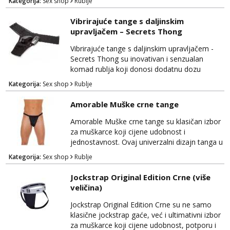
Kategorija:
Sex shop
Rublje
udobnost i senzualnost, istovremeno
pružajući notu izazova i privlačnosti. Ono što
Vibrirajuće tange s daljinskim
ovaj komad čini posebnim je otvor na zadnjoj
upravljačem – Secrets Thong
strani gaćica, koji otkriva dodatnu dozu
erotičnosti i senzualnosti. Ovaj detalj potiče
Vibrirajuće tange s daljinskim upravljačem -
igru i uzb...
Secrets Thong su inovativan i senzualan
komad rublja koji donosi dodatnu dozu
uzbuđenja u vašu intimnu igru. Ovi tange
Kategorija:
Sex shop
Rublje
spajaju udobnost i tehnološki napredak kako
bi vam pružili nezaboravno iskustvo.
Amorable Muške crne tange
Opremljeni su s vibrirajućim elementom koji
se može kontrolirati putem priloženog
Amorable Muške crne tange su klasičan izbor
daljinskog upravljača, omogućujući vam da
za muškarce koji cijene udobnost i
prilagodite intenzitet i rit...
jednostavnost. Ovaj univerzalni dizajn tanga u
klasičnoj crnoj boji odgovara svakom
Kategorija:
Sex shop
Rublje
muškarcu, bez obzira na veličinu, čineći ih
odličnim izborom za različite prilike. Ove tange
Jockstrap Original Edition Crne (više
su izrađene od mekog i udobnog materijala
veličina)
koji nudi prijatan osjećaj tijekom nošenja.
One su savršene za svakodnevno nošenje ili
Jockstrap Original Edition Crne su ne samo
za one poseb...
klasične jockstrap gaće, već i ultimativni izbor
za muškarce koji cijene udobnost, potporu i