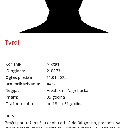
Tel:
064/677-677
- Kod: #69
tel:0,93€ - mob:1,12€ min
Obavijesti me kada se oslobodi
Marta
Razgovaram :)
Tel:
064/677-677
- Kod: #53
Tvrdi
tel:0,93€ - mob:1,12€ min
Obavijesti me kada se oslobodi
Alisa
Čekam tvoj poziv!
Korisnik:
Nikita1
ID oglasa:
218873
Tel:
064/677-677
- Kod: #106
tel:0,93€ - mob:1,12€ min
Oglas predan:
11.01.2025
Broj prikazivanja:
4432
Žana
Regija:
Hrvatska - Zagrebačka
Razgovaram :)
Imam:
35 godina
Tel:
064/677-677
- Kod: #135
Tražim osobu:
od 18 do 31 godina
tel:0,93€ - mob:1,12€ min
Obavijesti me kada se oslobodi
OPIS
Zara
Bračni par traži mušku osobu od 18 do 30 godina, prednost sa
Čekam tvoj poziv!