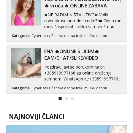
tijelu koji me jako pale,obozavam kad
‎️‍🔥 vruča‎ ️‍🔥 ONLINE ZABAVA
muskar...
❌NE RADIM NIŠTA UŽIVO❌ Voliš
crvenokose prirodne curke? ❤️ Onda me
moraš isprobati koliko sam vruča.‎ ️‍🔥
MLADA vražica koja ima 100%
Kategorija:
Cyber sex
Ženska osoba traži mušku osobu
prorodne grudi, 💦 Misli su mi uvijek
prljave i u svemu vidim samo užitak. 💦
U mojoj raznolikoj ponudi možeš
ENA 🔥ONLINE S LICEM🔥
pranaći nešto po svojoj mjeri. Sexi videa
CAM/CHAT/SLIKE/VIDEO
s kolegica...
Pozdrav, Javi se porukom na br.
+385919977166 za online druženje
samnom. WhatsApp 👉+385919977166
Telegram 👉@enafriedrichkis Radim
Kategorija:
Cyber sex
Ženska osoba traži mušku osobu
videopozive s licem, solo i s partnerom,
kolegicama (Tina&Natali), razne
kombinacije halteri, haljine, štikle,
samostojeće itd. Nudim svakakva videa
seksa, puš...
NAJNOVIJI ČLANCI