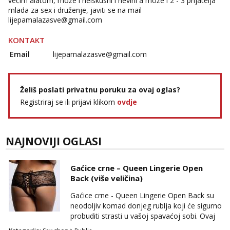
većim alatom, može i neiskusni i nevini a može i 2 - 3 prijatelja
mlada za sex i druženje, javiti se na mail
Tel:
064/677-677
- Kod: #123
lijepamalazasve@gmail.com
tel:0,93€ - mob:1,12€ min
KONTAKT
Anđela
Čekam tvoj poziv!
Email
lijepamalazasve@gmail.com
Tel:
064/677-677
- Kod: #142
tel:0,93€ - mob:1,12€ min
Želiš poslati privatnu poruku za ovaj oglas?
Registriraj se ili prijavi klikom
ovdje
NAJNOVIJI OGLASI
Gaćice crne – Queen Lingerie Open
Back (više veličina)
Gaćice crne - Queen Lingerie Open Back su
neodoljiv komad donjeg rublja koji će sigurno
probuditi strasti u vašoj spavaćoj sobi. Ovaj
provokativan dizajn gaćica kombinira