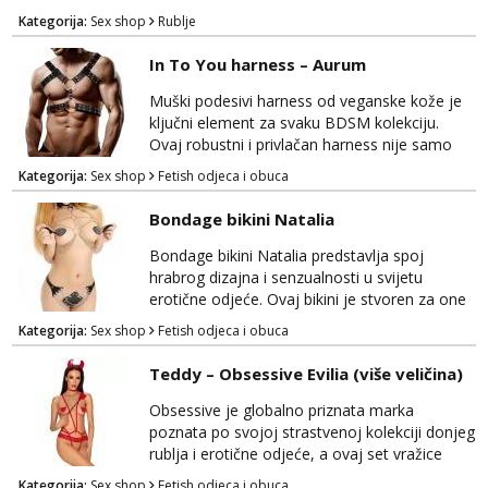
stil u isto vrijeme. Ovaj originalni dizajn
Kategorija:
Sex shop
Rublje
jockstrap gaća ističe se svojom sposobnošću
da podupire, štiti i smanjuje naprezanje, čineći
In To You harness – Aurum
ih odličnim izborom za različite prilike. Ove
crne jockstrap gaće kombiniraju izdržljivu
Muški podesivi harness od veganske kože je
tkaninu i anatomski oblikovani diza...
ključni element za svaku BDSM kolekciju.
Ovaj robustni i privlačan harness nije samo
modni izraz, već i praktičan dodatak za
Kategorija:
Sex shop
Fetish odjeca i obuca
istraživanje svijeta dominacije i podložnosti.
Izrađen od visokokvalitetne veganske kože,
Bondage bikini Natalia
ovaj harness je ne samo estetski privlačan,
već i udoban za nošenje. Podesive trake
Bondage bikini Natalia predstavlja spoj
omogućuju vam prilagodbu veličine za
hrabrog dizajna i senzualnosti u svijetu
savršeno pristajan...
erotične odjeće. Ovaj bikini je stvoren za one
koji žele izraziti svoju unutarnju strast i
Kategorija:
Sex shop
Fetish odjeca i obuca
samopouzdanje, istovremeno dodajući dozu
tajanstvenosti i provociranja. Ovaj bikini je
Teddy – Obsessive Evilia (više veličina)
ukrašen metalnim lančićima i dijelovima od
umjetne kože, što mu daje karakterističan
Obsessive je globalno priznata marka
BDSM izgled. Bondage bikini Natalia ne samo
poznata po svojoj strastvenoj kolekciji donjeg
da ist...
rublja i erotične odjeće, a ovaj set vražice
predstavlja vrhunac senzualnosti i privlačnosti.
Kategorija:
Sex shop
Fetish odjeca i obuca