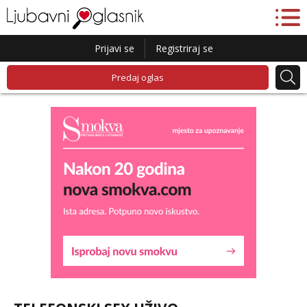
Prijavi se
Registriraj se
Predaj oglas
Lucija
Razgovaram :)
Tel:
064/677-677
- Kod: #136
tel:0,93€ - mob:1,12€ min