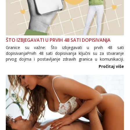
ŠTO IZBJEGAVATI U PRVIH 48 SATI DOPISIVANJA
Granice su važne: Što izbjegavati u prvih 48 sati
dopisivanjaPrvih 48 sati dopisivanja ključni su za stvaranje
prvog dojma i postavljanje zdravih granica u komunikaciji.
Važno je izbjeći prebrzo otkrivanje osobnih ili intimnih
Pročitaj više
informacija, jer nepoznata osoba još nije zaslužila to
povjerenje. Takođe...