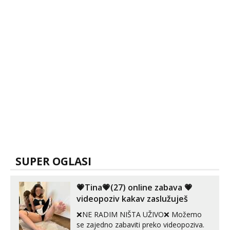
SUPER OGLASI
💗Tina💗(27) online zabava 💗
videopoziv kakav zaslužuješ
❌NE RADIM NIŠTA UŽIVO❌ Možemo
se zajedno zabaviti preko videopoziva.