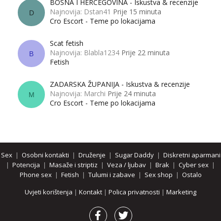
BOSNA I HERCEGOVINA - Iskustva & recenzije
Najnovija: Dstan41
Prije 15 minuta
D
Cro Escort - Teme po lokacijama
Scat fetish
Najnovija: Blabla1234
Prije 22 minuta
B
Fetish
ZADARSKA ŽUPANIJA - Iskustva & recenzije
Najnovija: Marchi
Prije 24 minuta
M
Cro Escort - Teme po lokacijama
Sex
|
Osobni kontakti
|
Druženje
|
Sugar Daddy
|
Diskretni aparmani
|
Potencija
|
Masaže i striptiz
|
Veza / ljubav
|
Brak
|
Cyber sex
|
Phone sex
|
Fetish
|
Tulumi i zabave
|
Sex shop
|
Ostalo
Uvjeti korištenja
|
Kontakt
|
Polica privatnosti
|
Marketing