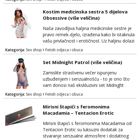
Nećete moći ostati ravnodušni pred njegovim
neodoljivim šarmom i zavodljivim izgledom.
Kostim medicinska sestra 5 dijelova
Ovaj set vražice donosi savršen spoj luksuza i
Obsessive (više veličina)
erotike, stvarajući unikatan izgled koji će vas
pretvoriti u pravu boginju strasti. B...
Naša zavodljiva haljina medicinske sestre je
pravo remek-djelo, izrađena kako bi istaknula
vašu privlačnost i erotičnost. Uz haljinu dolazi
pet različitih dijelova koji će vas transformirati
Kategorija:
Sex shop
Fetish odjeca i obuca
u potpunu vladaricu strasti. Ukrasni obruč za
kosu dodaje dozu igre i uzbuđenja, dok duge
Set Midnight Patrol (više veličina)
rukavice pružaju eleganciju i senzualnost.
Tange dodaju zavodljivu notu iznenađenja,
Zamislite strastvenu večer ispunjenu
dok pravi stetoskop čini igru s...
uzbuđenjem i senzualnošću - to je ono što
vam donosi naš ekskluzivni set Midnight
Patrol. Ovaj neodoljiv set obuhvaća sve što
Kategorija:
Sex shop
Fetish odjeca i obuca
vam je potrebno za nezaboravnu noć
ispunjenu strašću i uzbuđenjem. Uz ovaj set
Mirisni štapići s feromonima
ćete se osjećati poput pravog zavodnika ili
Macadamia – Tentacion Erotic
zavodnice, spremni izraziti svoju erotičnu
stranu. Mrežasta haljina dodaje notu
Mirisni štapići s feromonima Macadamia od
tajanstva i senzualnosti, dok p...
Tentacion Erotic su luksuzni dodatak za
stvaranje senzualne atmosfere i dodatnog