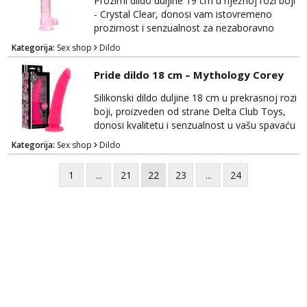
Prozirni dildo duljine 19 cm u nježnoj rozi boji
tijelo, osiguravajući udobnost tijekom
- Crystal Clear, donosi vam istovremeno
korištenja. Njegov...
prozirnost i senzualnost za nezaboravno
zadovoljstvo. Ovaj izuzetno elegantan dildo
Kategorija:
Sex shop
Dildo
će ispuniti vaše želje s vrhunskim materijalima
i privlačnim dizajnom. Izrađen je od
Pride dildo 18 cm – Mythology Corey
visokokvalitetnog, prozirnog materijala koji je
siguran za tijelo i nježan na dodir, pružajući
Silikonski dildo duljine 18 cm u prekrasnoj rozi
vam maksimalnu udobnost tijekom upotrebe.
boji, proizveden od strane Delta Club Toys,
Cr...
donosi kvalitetu i senzualnost u vašu spavaću
sobu. Ovaj elegantni dildo će vas zadovoljiti
Kategorija:
Sex shop
Dildo
svojim vrhunskim materijalima i realističnim
dizajnom. Izrađen je od visokokvalitetnog,
1
...
21
22
23
...
24
tijelu prijateljskog silikona koji je nježan na
dodir i siguran za tijelo, osiguravajući
udobnost tijekom korištenja. Njegov...