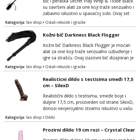
Ovaj bič je savršen za početnike u BDSM-u,
Bič i peraška Secret Play Whip & Tickle Black
omogućujući im...
su savršeni alati za one koji traže senzualno i
zabavno iskustvo u spavaćoj sobi. Ovaj set
kombinira dvije različite teksture kako bi
Kategorija:
Sex shop
Ostali rekviziti i igracke
dodao raznolikost i uzbuđenje u vaše intimne
trenutke. Bič je izrađen od visokokvalitetne
Kožni bič Darkness Black Flogger
eko kože i nudi dominaciju i strast u igrama
sa strašću. Njegove nježne trake pružaju
Kožni bič Darkness Black Flogger je moćan
mogućnost precizne stimulacije i kontrole...
alat za one koji traže senzualno uzbuđenje i
igre sa strašću. Ovaj izazovni bič dizajniran je
za dodatnu stimulaciju i eksperimentiranje u
Kategorija:
Sex shop
Ostali rekviziti i igracke
svijetu BDSM-a i erotike. Izrađen je od
visokokvalitetne kože, Darkness Black
Realisticni dildo s testisima smeđi 17,5
Flogger ima sofisticiran izgled i osjećaj na
cm – SilexD
dodir. Duge, meke trake biča omogućuju
precizno usmjeravanje i kontrolu tijekom igre,
Realistični dildo s testisima, smeđe boje i
pružaju...
duljine 17,5 cm, proizveden od strane SilexD,
donosi nevjerojatno stvarno iskustvo u vašu
spavaću sobu. Ovaj vrhunski dildo će vas
Kategorija:
Sex shop
Dildo
zadovoljiti svojom iznimnom kvalitetom i
autentičnim dizajnom. Izrađen je od
Prozirni dildo 19 cm rozi – Crystal Clear
visokokvalitetnog, tijelu prijateljskog
materijala koji je nježan na dodir i siguran za