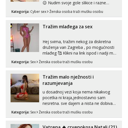
😉 Nudim svoje gole slikice i razne
videouradke. 🤩 Za online zabavu pošalji
Kategorija:
Cyber sex
Ženska osoba traži mušku osobu
poruku na Whatsapp, Telegram ili Viber.
😎 +385 91 912 3322 Za provjeru moje
autentičnosti možeš me vidjeti na
Tražim mlađega za sex
videopozivu. 😉 S vama sam vec 5 ...
Hej svima, tražim nekog za diskretna
druženja van Zagreba , po mogućnosti
mlađeg 🥰 Klikni na link ispod i nadji me
tamo, cekam te!
Kategorija:
Sex
Ženska osoba traži mušku osobu
Tražim malo nježnosti i
razumjevanja
u dosadnoj vezi koja nema nikakvog
pocetka ni kraja,jednostavno sam
nesretna. sve dajem a nista ne dobivam
za uzvrat.trazim muskarca koji ce
Kategorija:
Sex
Ženska osoba traži mušku osobu
zadovoljiti moje potrebe,ne trazim puno
samo malo njeznosti i razumjevanja.
volim njezan seks i njezne poljupce po
Vatrena ‎️‍🔥 crvenokosa Natali (21)