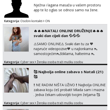
tel:0,93€ - mob:1,12€ min
Nježna i lagana masaža u vašem prostoru
app te liz oglas se odnosi samo na žene.
Anđela
Čekam tvoj poziv!
Kategorija:
Osobni kontakti
ON
Tel:
064/677-677
- Kod: #142
🔥🔥🔥NATALI ONLINE DRUŽENJE🔥🔥🔥
tel:0,93€ - mob:1,12€ min
svaki dan cijeli dan 💦💦💦
⚠️SAMO ONLINE⚠️ Svaki dan tu za 🧡
najvruće videopozive🧡 u najlonkama 👠
samostojećim👠štiklama, halterima 👠
školarka👠 tajnica ili ostalo po željama i
Kategorija:
Cyber sex
Ženska osoba traži mušku osobu
dogovoru 🧡 Dopisivanja hot chat🧡 o
svakakvim fetišima, ulogama i seksi temama
🥰 Najbolja online zabava s Natali (21)
🧡 Videa🧡 solo squirt, razne anal igračke,
🥰
vibratori, s PARTNEROM, S KOLEGICAMA
lizanje, striptiz, footfetiši itd 🔞 ❣️Radim već
❗ NE RADIM NIŠTA UŽIVO ❗ Najbolja ONLINE
jako dugo, imam iskustva i više načina pla...
zabava koju ćeš probati! Mlada sam i mazna
. Jedva čekam udovoljiti tvojim željama 🥰
Javi se porukom na Whatsapp ili Telagram da
Kategorija:
Cyber sex
Ženska osoba traži mušku osobu
se dogovorimo kako ćemo se zabaviti.
Radim videopozive solo i s kolegicom, imam