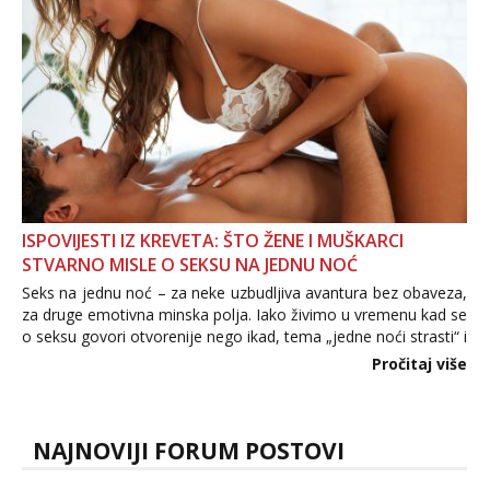
ISPOVIJESTI IZ KREVETA: ŠTO ŽENE I MUŠKARCI
STVARNO MISLE O SEKSU NA JEDNU NOĆ
Seks na jednu noć – za neke uzbudljiva avantura bez obaveza,
za druge emotivna minska polja. Iako živimo u vremenu kad se
o seksu govori otvorenije nego ikad, tema „jedne noći strasti“ i
dalje izaziva burne rasprave. Što zapravo misle žene, a što
Pročitaj više
muškarci? Jesu...
NAJNOVIJI FORUM POSTOVI