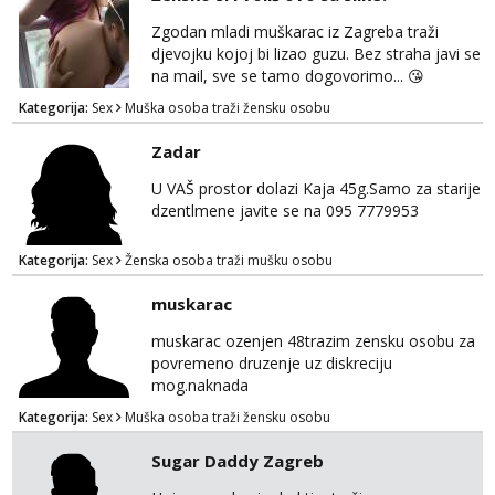
Zgodan mladi muškarac iz Zagreba traži
djevojku kojoj bi lizao guzu. Bez straha javi se
na mail, sve se tamo dogovorimo... 😘
Kategorija:
Sex
Muška osoba traži žensku osobu
Zadar
U VAŠ prostor dolazi Kaja 45g.Samo za starije
dzentlmene javite se na 095 7779953
Kategorija:
Sex
Ženska osoba traži mušku osobu
muskarac
muskarac ozenjen 48trazim zensku osobu za
povremeno druzenje uz diskreciju
mog.naknada
Kategorija:
Sex
Muška osoba traži žensku osobu
Sugar Daddy Zagreb