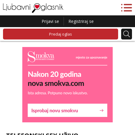
Prijavi se
Registriraj se
Predaj oglas
Liliana
Razgovaram :)
Tel:
064/677-677
- Kod: #69