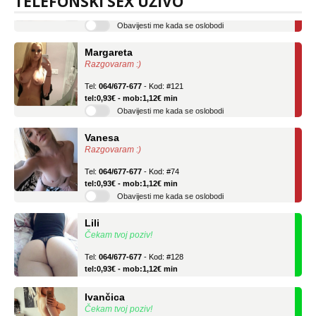
TELEFONSKI SEX UŽIVO
tel:0,93€ - mob:1,12€ min
Obavijesti me kada se oslobodi
Margareta
Razgovaram :)
Tel:
064/677-677
- Kod: #121
tel:0,93€ - mob:1,12€ min
Obavijesti me kada se oslobodi
Vanesa
Razgovaram :)
Tel:
064/677-677
- Kod: #74
tel:0,93€ - mob:1,12€ min
Obavijesti me kada se oslobodi
Lili
Čekam tvoj poziv!
Tel:
064/677-677
- Kod: #128
tel:0,93€ - mob:1,12€ min
Ivančica
Čekam tvoj poziv!