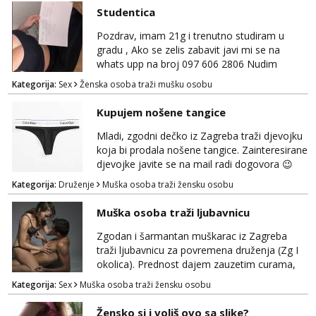
pasati. Preferiram dugoročna druženja
Studentica
također, nisam zainteresirana za one and
done susrete. Ako se nalaziš u ovome, javi
Pozdrav, imam 21g i trenutno studiram u
mi se na WhatsApp sa nečime o sebi i tome
gradu , Ako se zelis zabavit javi mi se na
što voliš seksualno za daljnji d...
whats upp na broj 097 606 2806 Nudim
razme vrste zabave uzivo i online
Kategorija:
Sex
Ženska osoba traži mušku osobu
Kupujem nošene tangice
Mladi, zgodni dečko iz Zagreba traži djevojku
koja bi prodala nošene tangice. Zainteresirane
djevojke javite se na mail radi dogovora 😉
Kategorija:
Druženje
Muška osoba traži žensku osobu
Muška osoba traži ljubavnicu
Zgodan i šarmantan muškarac iz Zagreba
traži ljubavnicu za povremena druženja (Zg I
okolica). Prednost dajem zauzetim curama,
jer vjerujem da im je diskrecija jako bitna kao
Kategorija:
Sex
Muška osoba traži žensku osobu
i meni. Javite se na mail gdje možemo
započeti razgovor... 💋
Žensko si i voliš ovo sa slike?