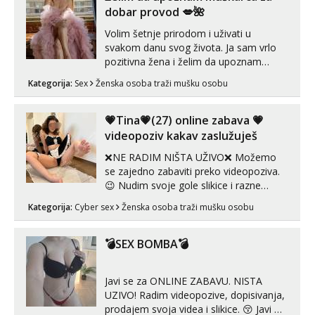
dobar provod 💋🌺
Volim šetnje prirodom i uživati u
svakom danu svog života. Ja sam vrlo
pozitivna žena i želim da upoznam
muškarca za dobar provod, naravno
Kategorija:
Sex
Ženska osoba traži mušku osobu
može i nešto više.💋🌺 Klikni na link
ispod i nadji me tamo, cekam te!
💗Tina💗(27) online zabava 💗
videopoziv kakav zaslužuješ
❌NE RADIM NIŠTA UŽIVO❌ Možemo
se zajedno zabaviti preko videopoziva.
😉 Nudim svoje gole slikice i razne
videouradke. 🤩 Za online zabavu pošalji
Kategorija:
Cyber sex
Ženska osoba traži mušku osobu
poruku na Whatsapp, Telegram ili Viber.
😎 +385 91 912 3322 Za provjeru moje
autentičnosti možeš me vidjeti na
💣SEX BOMBA💣
videopozivu. 😉 S vama sam vec 5 ...
Javi se za ONLINE ZABAVU. NISTA
UZIVO! Radim videopozive, dopisivanja,
prodajem svoja videa i slikice. 😚 Javi mi