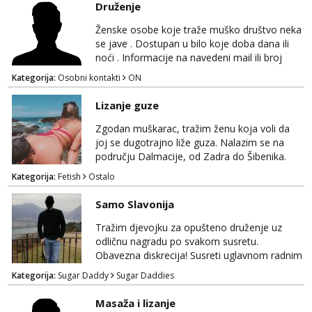
Druženje
stanu; čista kupaonica i ručnici za vas prije ili
tel:0,93€ - mob:1,12€ min
Obavijesti me kada se oslobodi
poslije masaže, nalazim se u centru grada. 🚫
Ženske osobe koje traže muško društvo neka
NE POZIVI ,❌️ NE SEXCAM, ❌️NE
se jave . Dostupan u bilo koje doba dana ili
Vanesa
SEXCHATTING🚫...
noći . Informacije na navedeni mail ili broj
Razgovaram :)
mobitela.
Kategorija:
Osobni kontakti
ON
Tel:
064/677-677
- Kod: #74
tel:0,93€ - mob:1,12€ min
Lizanje guze
Obavijesti me kada se oslobodi
Zgodan muškarac, tražim ženu koja voli da
Lili
joj se dugotrajno liže guza. Nalazim se na
Čekam tvoj poziv!
području Dalmacije, od Zadra do Šibenika.
Tel:
064/677-677
- Kod: #128
Kategorija:
Fetish
Ostalo
tel:0,93€ - mob:1,12€ min
Samo Slavonija
Ivančica
Čekam tvoj poziv!
Tražim djevojku za opušteno druženje uz
Tel:
064/677-677
- Kod: #108
odličnu nagradu po svakom susretu.
tel:0,93€ - mob:1,12€ min
Obavezna diskrecija! Susreti uglavnom radnim
danima tijekom dana ali nije uvjet. Samo
Kategorija:
Sugar Daddy
Sugar Daddies
Zara
Slavonija. osmarios984@gmail.com
Čekam tvoj poziv!
Masaža i lizanje
Tel:
064/677-677
- Kod: #123