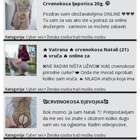
Crvenokosa ljepotica 20g. 🤭
foto i video materijal u kojem se sama
diram, s kolegicama, s dečkom, igračkama
Pozdrav svim obožavateljima ONLINE 🧡🧡🧡
itd. Radim dopisivanje o seksi temama koje
Tu sam za vas ako ste u potrazi za online
nas uzbuđuju 🤭 Čekam...
druženjem - samnom se možete zabaviti
preko videopoziva, ili ako vam nisam
Kategorija:
Cyber sex
Ženska osoba traži mušku osobu
dovoljna radim i u paru i trojci s kolegicama,
svaka je drugačija 😉 Radim i vruća tipkanja
‎️‍🔥 Vatrena ‎️‍🔥 crvenokosa Natali (21)
uz slike i hot line pozive. Za vas sam
‎️‍🔥 vruča‎ ️‍🔥 online za
pripremila i slike s licem u raznim
kombinacijama isto kao i razna videa 😈
❌NE RADIM NIŠTA UŽIVO❌ Voliš crvenokose
Volim kinky stvari i dominaciju 🤫 ...
prirodne curke? ❤️ Onda me moraš isprobati
koliko sam vruča.‎ ️‍🔥 MLADA vražica koja ima
100% prorodne grudi, 💦 Misli su mi uvijek
Kategorija:
Cyber sex
Ženska osoba traži mušku osobu
prljave i u svemu vidim samo užitak. 💦 U
mojoj raznolikoj ponudi možeš pranaći nešto
🥰CRVENOKOSA DJEVOJKA🥰
po svojoj mjeri. Sexi videa s kolegicama,
dečkom ili pak ja sama di se dovodim do
Bok momci. Ja sam Natali. 💘 Pretpostavljam
ludila. 🍑 Naravno ako ti moja ponuda nije
da me vec svi znate s obzirom koliko dugo
dovoljna uvije...
sam vec na oglasima. Radim videopozive,
dopisivanja, prodajem svoja videa i slikice. 😚
Kategorija:
Cyber sex
Ženska osoba traži mušku osobu
Za lijepu suradnju javi mi se porukom na