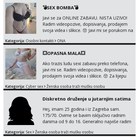
Whatsupp, Viber ili Telegram. +385 91 723
💣SEX BOMBA💣
0045
Javi se za ONLINE ZABAVU. NISTA UZIVO!
Radim videopozive, dopisivanja, prodajem
svoja videa i slikice. 😚 Javi mi se porukom na
Whatsupp, Viber ili Telegram. +385 91 723
Kategorija:
Osobni kontakti
ONA
0045
💥OPASNA MALA💥
Ako trazis ludu sexi zabavu preko telefona,
javi mi se. Radim videopozive, dopisivanja,
prodajem svoja videa i slikice. 😚 Za lijepu
suradnju javi mi se porukom na Whatsupp,
Kategorija:
Cyber sex
Ženska osoba traži mušku osobu
Viber ili Telegram. +385 91 723 0045
Diskretno druženje u jutarnjim satima
Hej, imam 25 godina i iz Zagreba sam.
175/70. Ovime se bavim isključivo radnim
danima od 9 do 16. Generalno najviše radim
GFE, tako da ako voliš lagana, opuštena
Kategorija:
Sex
Ženska osoba traži mušku osobu
druženja u diskreciji, vjerovatno ćemo si