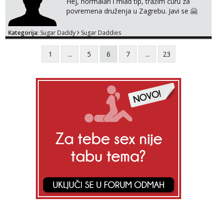
Hej, normalan i mlad tip, tražim curu za
povremena druženja u Zagrebu. Javi se 🤗
Kategorija:
Sugar Daddy
Sugar Daddies
1
...
5
6
7
...
23