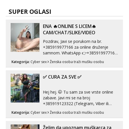
SUPER OGLASI
ENA 🔥ONLINE S LICEM🔥
CAM/CHAT/SLIKE/VIDEO
Pozdrav, Javi se porukom na br.
+385919977166 za online druženje
samnom. WhatsApp 👉+385919977166
Telegram 👉@enafriedrichkis Radim
Kategorija:
Cyber sex
Ženska osoba traži mušku osobu
videopozive s licem, solo i s partnerom,
kolegicama (Tina&Natali), razne
kombinacije halteri, haljine, štikle,
✅ CURA ZA SVE ✅
samostojeće itd. Nudim svakakva videa
seksa, puš...
Hej hej. 🤭 Tu sam za sve vrste online
zabave. Javi mi se na broj
+385919123322 (Telegram, Viber ili
Whatsapp). 🤙 NE javljaj se na uzivo.
Kategorija:
Cyber sex
Ženska osoba traži mušku osobu
Hvala.
Želim da upoznam muškarca za