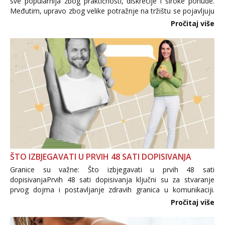
sve popularnija zbog praktičnosti, diskrecije i široke ponude.
Međutim, upravo zbog velike potražnje na tržištu se pojavljuju
i brojni krivotvoreni proizvodi, nepouzdane internetske
Pročitaj više
trgovine te proizvodi nepoznatog podrijetla. ...
ŠTO IZBJEGAVATI U PRVIH 48 SATI DOPISIVANJA
Granice su važne: Što izbjegavati u prvih 48 sati
dopisivanjaPrvih 48 sati dopisivanja ključni su za stvaranje
prvog dojma i postavljanje zdravih granica u komunikaciji.
Važno je izbjeći prebrzo otkrivanje osobnih ili intimnih
Pročitaj više
informacija, jer nepoznata osoba još nije zaslužila to
povjerenje. Takođe...