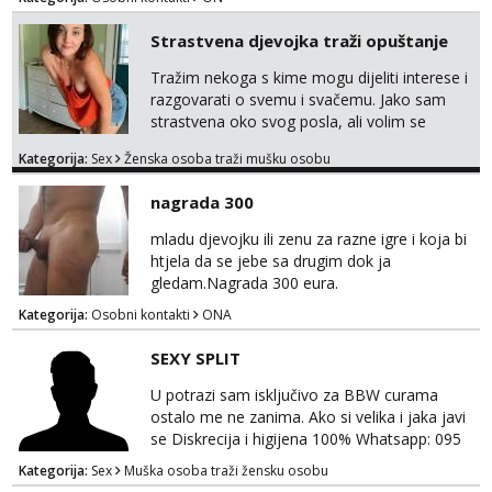
o njenim godinama, statusu i tzv. moralu. Na
lijep ću način, galantno i svojim srcem
Strastvena djevojka traži opuštanje
uzvratiti na prijateljstvo, nježnost i strast.
Tražim nekoga s kime mogu dijeliti interese i
razgovarati o svemu i svačemu. Jako sam
strastvena oko svog posla, ali volim se
opustiti i provesti vrijeme s prijateljima.
Kategorija:
Sex
Ženska osoba traži mušku osobu
Voljela bi naci nekoga pa da se nemoram
samo s prijateljima opustati ;) Klikni na link
nagrada 300
ispod i nadji me tamo, cekam te!
mladu djevojku ili zenu za razne igre i koja bi
htjela da se jebe sa drugim dok ja
gledam.Nagrada 300 eura.
Kategorija:
Osobni kontakti
ONA
SEXY SPLIT
U potrazi sam isključivo za BBW curama
ostalo me ne zanima. Ako si velika i jaka javi
se Diskrecija i higijena 100% Whatsapp: 095
769 4920
Kategorija:
Sex
Muška osoba traži žensku osobu