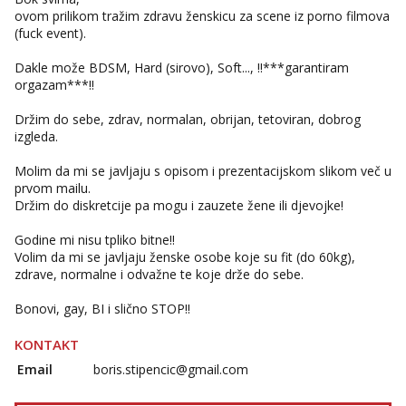
ovom prilikom tražim zdravu ženskicu za scene iz porno filmova
(fuck event).
Dakle može BDSM, Hard (sirovo), Soft..., !!***garantiram
orgazam***!!
Držim do sebe, zdrav, normalan, obrijan, tetoviran, dobrog
izgleda.
Molim da mi se javljaju s opisom i prezentacijskom slikom več u
prvom mailu.
Držim do diskretcije pa mogu i zauzete žene ili djevojke!
Godine mi nisu tpliko bitne!!
Volim da mi se javljaju ženske osobe koje su fit (do 60kg),
zdrave, normalne i odvažne te koje drže do sebe.
Bonovi, gay, BI i slično STOP!!
KONTAKT
Email
boris.stipencic@gmail.com