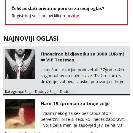
Želiš poslati privatnu poruku za ovaj oglas?
Registriraj se ili prijavi klikom
ovdje
NAJNOVIJI OGLASI
Financirao bi djevojku sa 3000 EUR/mj
❤️ VIP Tretman
Uspješan i ozbiljan poduzetnik 37god tražim
sugar babby na duže staze. Tražim curu za
druženje, zabavu, izlaske, putovanja i druge
lijepe stvari na obostranu korist. Ako si
Kategorija:
Sugar Daddy
Sugar Daddies
otvorena, komunikativna, zgodna i atraktivna
javi se na moj email:
Hard 19 spreman za tvoje zelje
markodalic37@gmail.com
Tražim nekog za sex bez tabua Što si
perverzniji bliže si sexu koji nećeš zaboraviti..
Tvoja želja meni je zapovjed Javi se na Mail
leonjeger1984@gmail.com