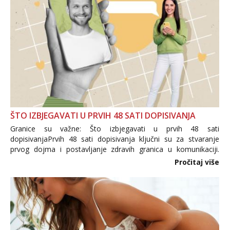
ŠTO IZBJEGAVATI U PRVIH 48 SATI DOPISIVANJA
Granice su važne: Što izbjegavati u prvih 48 sati
dopisivanjaPrvih 48 sati dopisivanja ključni su za stvaranje
prvog dojma i postavljanje zdravih granica u komunikaciji.
Važno je izbjeći prebrzo otkrivanje osobnih ili intimnih
Pročitaj više
informacija, jer nepoznata osoba još nije zaslužila to
povjerenje. Takođe...