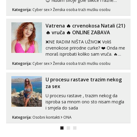
😉 Nudim svoje gole slikice i razne
videouradke. 🤩 Za online zabavu pošalji
Kategorija:
Cyber sex
Ženska osoba traži mušku osobu
poruku na Whatsapp, Telegram ili Viber.
😎 +385 91 912 3322 Za provjeru moje
autentičnosti možeš me vidjeti na
Vatrena ‎️‍🔥 crvenokosa Natali (21)
videopozivu. 😉 S vama sam vec 5 ...
‎️‍🔥 vruča‎ ️‍🔥 ONLINE ZABAVA
❌NE RADIM NIŠTA UŽIVO❌ Voliš
crvenokose prirodne curke? ❤️ Onda me
moraš isprobati koliko sam vruča.‎ ️‍🔥
MLADA vražica koja ima 100%
Kategorija:
Cyber sex
Ženska osoba traži mušku osobu
prorodne grudi, 💦 Misli su mi uvijek
prljave i u svemu vidim samo užitak. 💦
U mojoj raznolikoj ponudi možeš
U procesu rastave trazim nekog
pranaći nešto po svojoj mjeri. Sexi videa
za sex
s kolegica...
U procesu rastave , trazim nekog da
isproba sa mnom ono sto nisam mogla
i smjela do sada
Kategorija:
Osobni kontakti
ONA