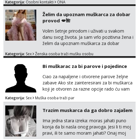
Kategorija:
Osobni kontakti
ONA
Želim da upoznam muškarca za dobar
provod 💋🌺
Volim šetnje prirodom i uživati u svakom
danu svog života. Ja sam vrlo pozitivna žena i
želim da upoznam muškarca za dobar
provod, naravno može i nešto više.💋🌺 Klikni
Kategorija:
Sex
Ženska osoba traži mušku osobu
na link ispod i nadji me tamo, cekam te!
Bi muškarac za bi parove i pojedince
Ciao za napaljene i otvorene parove željne
zabave Ako ste zainteresirani za bi muškarca
koji je otvoren za razne opcije rado ću vam
se odazvati. Javite se na Mail
Kategorija:
Sex
Muška osoba traži par
puffac@gmail.com i prepustite se iskusnom i
bi masera Makarska i okolica
Trazim muskarca da ga dobro zajašem
Ima jedna stara izreka: moras jahati puno
konja da bi nasla onog pravoga. Jesi li ti moj
pravi, ili te samo moram jahati? Onaj moj