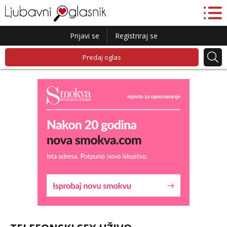
Prijavi se
Registriraj se
Predaj oglas
Lucija
Razgovaram :)
Tel:
064/677-677
- Kod: #136
tel:0,93€ - mob:1,12€ min