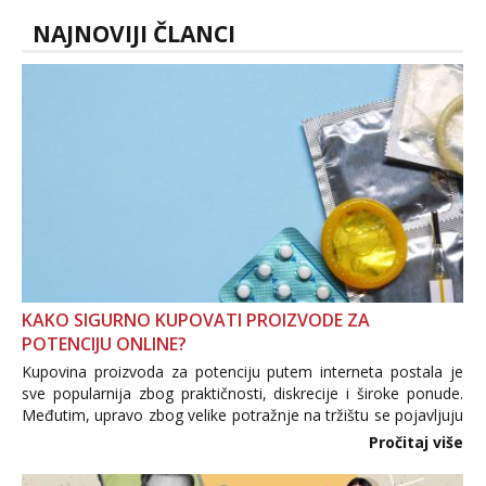
NAJNOVIJI ČLANCI
KAKO SIGURNO KUPOVATI PROIZVODE ZA
POTENCIJU ONLINE?
Kupovina proizvoda za potenciju putem interneta postala je
sve popularnija zbog praktičnosti, diskrecije i široke ponude.
Međutim, upravo zbog velike potražnje na tržištu se pojavljuju
i brojni krivotvoreni proizvodi, nepouzdane internetske
Pročitaj više
trgovine te proizvodi nepoznatog podrijetla. ...