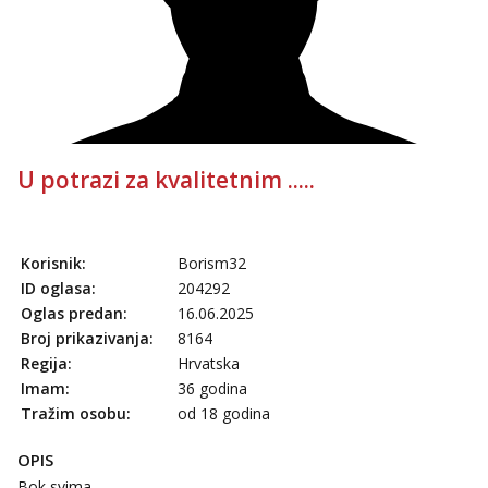
tel:0,93€ - mob:1,12€ min
Zara
Čekam tvoj poziv!
Tel:
064/677-677
- Kod: #123
tel:0,93€ - mob:1,12€ min
Anđela
U potrazi za kvalitetnim .....
Čekam tvoj poziv!
Tel:
064/677-677
- Kod: #142
tel:0,93€ - mob:1,12€ min
Korisnik:
Borism32
Mira
ID oglasa:
204292
Čekam tvoj poziv!
Oglas predan:
16.06.2025
Tel:
064/677-677
- Kod: #72
Broj prikazivanja:
8164
tel:0,93€ - mob:1,12€ min
Regija:
Hrvatska
Imam:
36 godina
Tražim osobu:
od 18 godina
OPIS
Bok svima,