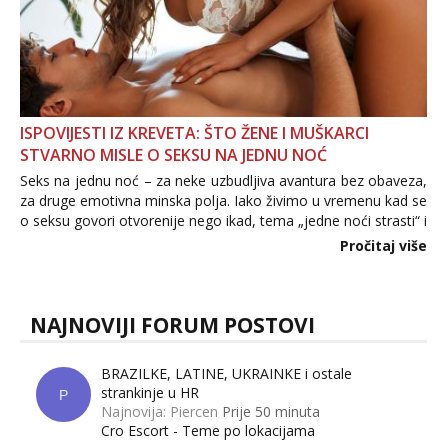
ISPOVIJESTI IZ KREVETA: ŠTO ŽENE I MUŠKARCI
STVARNO MISLE O SEKSU NA JEDNU NOĆ
Seks na jednu noć – za neke uzbudljiva avantura bez obaveza,
za druge emotivna minska polja. Iako živimo u vremenu kad se
o seksu govori otvorenije nego ikad, tema „jedne noći strasti“ i
dalje izaziva burne rasprave. Što zapravo misle žene, a što
Pročitaj više
muškarci? Jesu...
NAJNOVIJI FORUM POSTOVI
BRAZILKE, LATINE, UKRAINKE i ostale
strankinje u HR
P
Najnovija: Piercen
Prije 50 minuta
Cro Escort - Teme po lokacijama