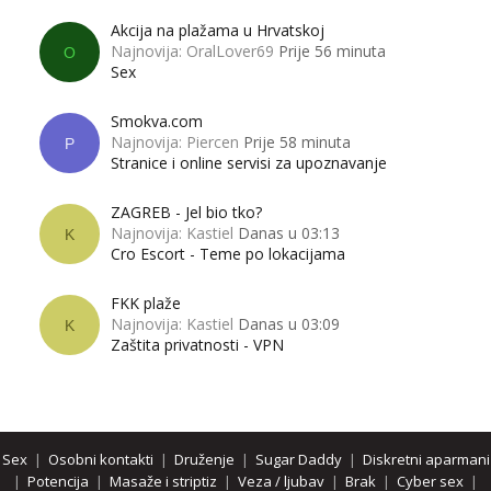
Akcija na plažama u Hrvatskoj
Najnovija: OralLover69
Prije 56 minuta
O
Sex
Smokva.com
Najnovija: Piercen
Prije 58 minuta
P
Stranice i online servisi za upoznavanje
ZAGREB - Jel bio tko?
Najnovija: Kastiel
Danas u 03:13
K
Cro Escort - Teme po lokacijama
FKK plaže
Najnovija: Kastiel
Danas u 03:09
K
Zaštita privatnosti - VPN
Sex
|
Osobni kontakti
|
Druženje
|
Sugar Daddy
|
Diskretni aparmani
|
Potencija
|
Masaže i striptiz
|
Veza / ljubav
|
Brak
|
Cyber sex
|