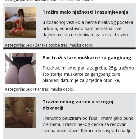
Tražim malo nježnosti i razumjevanja
u dosadnoj vezi koja nema nikakvog pocetka
ni kraja,jednostavno sam nesretna. sve
dajem a nista ne dobivam za uzvrat.trazim
muskarca koji ce zadovoljiti moje potrebe,ne
Kategorija:
Sex
Ženska osoba traži mušku osobu
trazim puno samo malo njeznosti i
razumjevanja. volim njezan seks i njezne
Par traži stare muškarce za gangbang
poljupce po tijelu koji me jako
pale,obozavam kad muskarac preuzme
Pozdrav, mi smo par iz zagreba, 25g, tražimo
kontrolu . javi se :) Klikni na link ispod i nadji
što starije muškarce za gangbang cure,
me tamo, cekam te!
planirani datum je za 2 tjedna otprilike,
slobodno se javite na wapp ako odgovarate
Kategorija:
Sex
Par traži mušku osobu
opisu
Trazim nekog za sex u strogoj
diskreciji
Trenutno pauziram od faxa i imam jako puno
vremena. Trazim nekog decka za redovan
sex na duze staze! Klikni na link ispod i nadji
me tamo, cekam te!