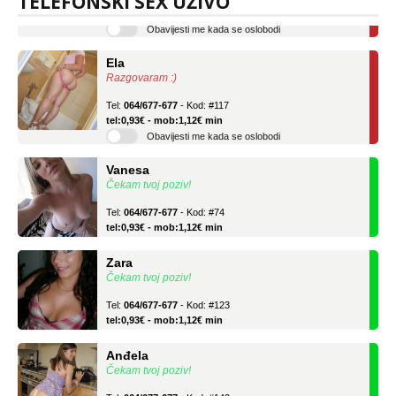
TELEFONSKI SEX UŽIVO
Obavijesti me kada se oslobodi
Ela
Razgovaram :)
Tel:
064/677-677
- Kod: #117
tel:0,93€ - mob:1,12€ min
Obavijesti me kada se oslobodi
Vanesa
Čekam tvoj poziv!
Tel:
064/677-677
- Kod: #74
tel:0,93€ - mob:1,12€ min
Zara
Čekam tvoj poziv!
Tel:
064/677-677
- Kod: #123
tel:0,93€ - mob:1,12€ min
Anđela
Čekam tvoj poziv!
Tel:
064/677-677
- Kod: #142