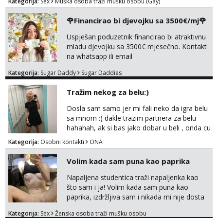
Kategorija:
Sex
Muška osoba traži mušku osobu (Gay)
🌹Financirao bi djevojku sa 3500€/mj🌹
Uspješan poduzetnik financirao bi atraktivnu
mladu djevojku sa 3500€ mjesečno. Kontakt
na whatsapp ili email
Kategorija:
Sugar Daddy
Sugar Daddies
Tražim nekog za belu:)
Dosla sam samo jer mi fali neko da igra belu
sa mnom :) dakle trazim partnera za belu
hahahah, ak si bas jako dobar u beli , onda cu
razmislit za dalje Klikni na link ispod i nadji me
Kategorija:
Osobni kontakti
ONA
tamo, cekam te!
Volim kada sam puna kao paprika
Napaljena studentica traži napaljenka kao
što sam i ja! Volim kada sam puna kao
paprika, izdržljiva sam i nikada mi nije dosta
seksa. Volim grubi seks i više puta dnevno
Kategorija:
Sex
Ženska osoba traži mušku osobu
bilo kad i bilo gdje zato se javi što prije da