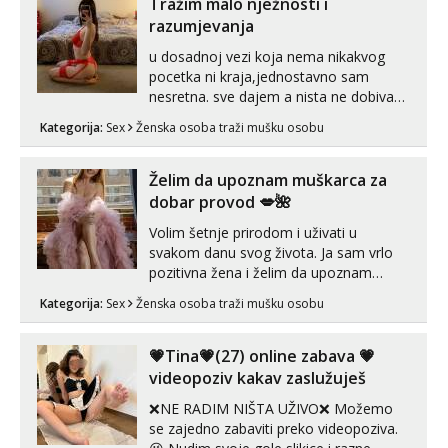
Tražim malo nježnosti i
razumjevanja
u dosadnoj vezi koja nema nikakvog
pocetka ni kraja,jednostavno sam
nesretna. sve dajem a nista ne dobivam
za uzvrat.trazim muskarca koji ce
Kategorija:
Sex
Ženska osoba traži mušku osobu
zadovoljiti moje potrebe,ne trazim puno
samo malo njeznosti i razumjevanja.
volim njezan seks i njezne poljupce po
Želim da upoznam muškarca za
tijelu koji me jako pale,obozavam kad
dobar provod 💋🌺
muskar...
Volim šetnje prirodom i uživati u
svakom danu svog života. Ja sam vrlo
pozitivna žena i želim da upoznam
muškarca za dobar provod, naravno
Kategorija:
Sex
Ženska osoba traži mušku osobu
može i nešto više.💋🌺 Klikni na link
ispod i nadji me tamo, cekam te!
💗Tina💗(27) online zabava 💗
videopoziv kakav zaslužuješ
❌NE RADIM NIŠTA UŽIVO❌ Možemo
se zajedno zabaviti preko videopoziva.