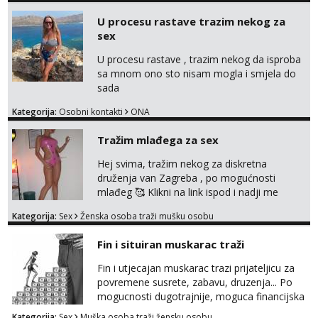
me isprobaš Klikni na link ispod i nadji me
U procesu rastave trazim nekog za
tamo, cekam te!
sex
U procesu rastave , trazim nekog da isproba
sa mnom ono sto nisam mogla i smjela do
sada
Kategorija:
Osobni kontakti
ONA
Tražim mlađega za sex
Hej svima, tražim nekog za diskretna
druženja van Zagreba , po mogućnosti
mlađeg 🥰 Klikni na link ispod i nadji me
tamo, cekam te!
Kategorija:
Sex
Ženska osoba traži mušku osobu
Fin i situiran muskarac traži
Fin i utjecajan muskarac trazi prijateljicu za
povremene susrete, zabavu, druzenja... Po
mogucnosti dugotrajnije, moguca financijska
potpora!
Kategorija:
Sex
Muška osoba traži žensku osobu