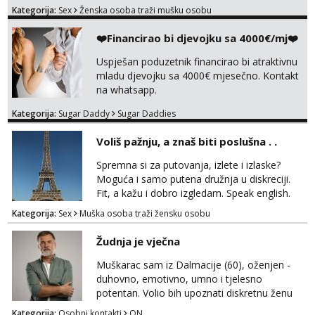
bivsi je bio samo konj hahahahah Klikni niže
Kategorija:
Sex
Ženska osoba traži mušku osobu
na sexdater link i javi mi se tamo....
❤️Financirao bi djevojku sa 4000€/mj❤️
Uspješan poduzetnik financirao bi atraktivnu
mladu djevojku sa 4000€ mjesečno. Kontakt
na whatsapp.
Kategorija:
Sugar Daddy
Sugar Daddies
Voliš pažnju, a znaš biti poslušna . .
Spremna si za putovanja, izlete i izlaske?
Moguća i samo putena družnja u diskreciji.
Fit, a kažu i dobro izgledam. Speak english.
Javi se WhatsApp +385958572362
Kategorija:
Sex
Muška osoba traži žensku osobu
Žudnja je vječna
Muškarac sam iz Dalmacije (60), oženjen -
duhovno, emotivno, umno i tjelesno
potentan. Volio bih upoznati diskretnu ženu
koja voli život i životnu razigranost, neovisno
Kategorija:
Osobni kontakti
ON