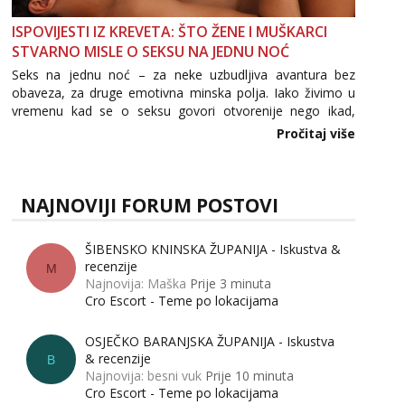
ISPOVIJESTI IZ KREVETA: ŠTO ŽENE I MUŠKARCI
STVARNO MISLE O SEKSU NA JEDNU NOĆ
Seks na jednu noć – za neke uzbudljiva avantura bez
obaveza, za druge emotivna minska polja. Iako živimo u
vremenu kad se o seksu govori otvorenije nego ikad,
tema „jedne noći strasti“ i dalje izaziva burne rasprave. Što
Pročitaj više
zapravo misle žene, a što muškarci? Jesu...
NAJNOVIJI FORUM POSTOVI
ŠIBENSKO KNINSKA ŽUPANIJA - Iskustva &
recenzije
M
Najnovija: Maška
Prije 3 minuta
Cro Escort - Teme po lokacijama
OSJEČKO BARANJSKA ŽUPANIJA - Iskustva
& recenzije
B
Najnovija: besni vuk
Prije 10 minuta
Cro Escort - Teme po lokacijama