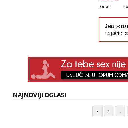
Email
bo
Želiš posla
Registriraj s
NAJNOVIJI OGLASI
«
1
...