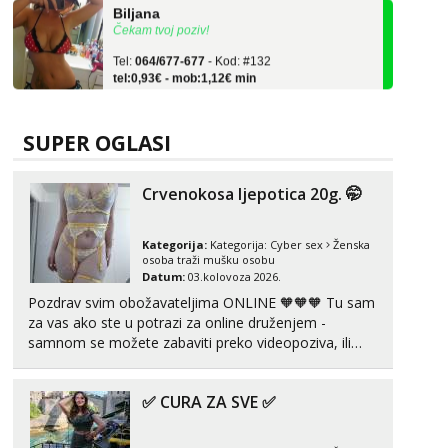
Čekam tvoj poziv!
Tel:
064/677-677
- Kod: #132
tel:0,93€ - mob:1,12€ min
Alisa
Čekam tvoj poziv!
SUPER OGLASI
Tel:
064/677-677
- Kod: #106
tel:0,93€ - mob:1,12€ min
Crvenokosa ljepotica 20g. 🤭
Žana
Čekam tvoj poziv!
Kategorija:
Kategorija:
Cyber sex
Ženska
Tel:
064/677-677
- Kod: #135
osoba traži mušku osobu
tel:0,93€ - mob:1,12€ min
Datum:
03.kolovoza 2026.
Pozdrav svim obožavateljima ONLINE 🧡🧡🧡 Tu sam
Anita
za vas ako ste u potrazi za online druženjem -
Čekam tvoj poziv!
samnom se možete zabaviti preko videopoziva, ili
Tel:
064/677-677
- Kod: #87
ako vam nisam dovoljna radim i u paru i trojci s
tel:0,93€ - mob:1,12€ min
kolegicama, svaka je drugačija 😉 Radim i vruća
✅ CURA ZA SVE ✅
tipkanja uz slike i hot line pozive. Za vas sam
Zara
pripremila ...
Čekam tvoj poziv!