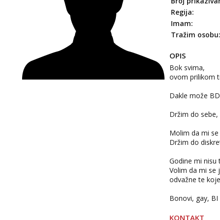
Broj prikaziva
Regija:
Imam:
Tražim osobu
OPIS
Bok svima,
ovom prilikom t
Dakle može BDSM
Držim do sebe, 
Molim da mi se 
Držim do diskret
Godine mi nisu t
Volim da mi se j
odvažne te koje
Bonovi, gay, BI 
KONTAKT