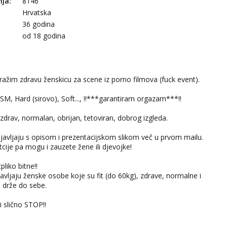
nja:
8146
Hrvatska
36 godina
:
od 18 godina
ražim zdravu ženskicu za scene iz porno filmova (fuck event).
, Hard (sirovo), Soft..., !!***garantiram orgazam***!!
zdrav, normalan, obrijan, tetoviran, dobrog izgleda.
javljaju s opisom i prezentacijskom slikom več u prvom mailu.
cije pa mogu i zauzete žene ili djevojke!
pliko bitne!!
avljaju ženske osobe koje su fit (do 60kg), zdrave, normalne i
 drže do sebe.
i slično STOP!!