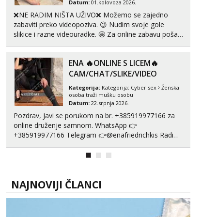
Tel:
064/677-677
- Kod: #69
Datum:
01.kolovoza 2026.
tel:0,93€ - mob:1,12€ min
❌NE RADIM NIŠTA UŽIVO❌ Možemo se zajedno
Obavijesti me kada se oslobodi
zabaviti preko videopoziva. 😉 Nudim svoje gole
slikice i razne videouradke. 🤩 Za online zabavu pošalji
Marta
poruku na Whatsapp, Telegram ili Viber. 😎 +385 91
Razgovaram :)
912 3322 Za provjeru moje autentičnosti možeš me
Tel:
064/677-677
- Kod: #53
ENA 🔥ONLINE S LICEM🔥
vidjeti na videopozivu. 😉 S vama sam vec 5 ...
tel:0,93€ - mob:1,12€ min
CAM/CHAT/SLIKE/VIDEO
Obavijesti me kada se oslobodi
Kategorija:
Kategorija:
Cyber sex
Ženska
osoba traži mušku osobu
Snježana
Datum:
22.srpnja 2026.
Razgovaram :)
Pozdrav, Javi se porukom na br. +385919977166 za
Tel:
064/677-677
- Kod: #119
online druženje samnom. WhatsApp 👉
tel:0,93€ - mob:1,12€ min
+385919977166 Telegram 👉@enafriedrichkis Radim
Obavijesti me kada se oslobodi
videopozive s licem, solo i s partnerom, kolegicama
(Tina&Natali), razne kombinacije halteri, haljine,
Biljana
Čekam tvoj poziv!
štikle, samostojeće itd. Nudim svakakva videa seksa,
puš...
Tel:
064/677-677
- Kod: #132
NAJNOVIJI ČLANCI
tel:0,93€ - mob:1,12€ min
Alisa
Čekam tvoj poziv!