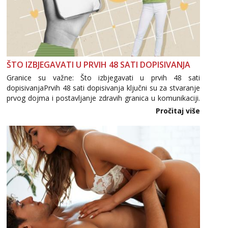
tel:0,93€ - mob:1,12€ min
Mira
Čekam tvoj poziv!
Tel:
064/677-677
- Kod: #72
tel:0,93€ - mob:1,12€ min
ŠTO IZBJEGAVATI U PRVIH 48 SATI DOPISIVANJA
Granice su važne: Što izbjegavati u prvih 48 sati
dopisivanjaPrvih 48 sati dopisivanja ključni su za stvaranje
prvog dojma i postavljanje zdravih granica u komunikaciji.
Važno je izbjeći prebrzo otkrivanje osobnih ili intimnih
Pročitaj više
informacija, jer nepoznata osoba još nije zaslužila to
povjerenje. Takođe...