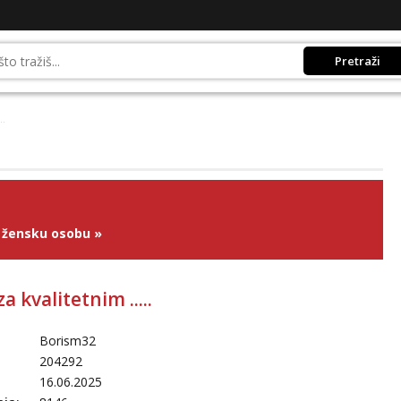
Pretraži
..
 žensku osobu
»
a kvalitetnim .....
Borism32
204292
16.06.2025