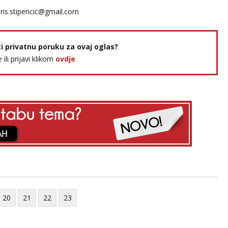
ris.stipencic@gmail.com
ti privatnu poruku za ovaj oglas?
e ili prijavi klikom
ovdje
20
21
22
23