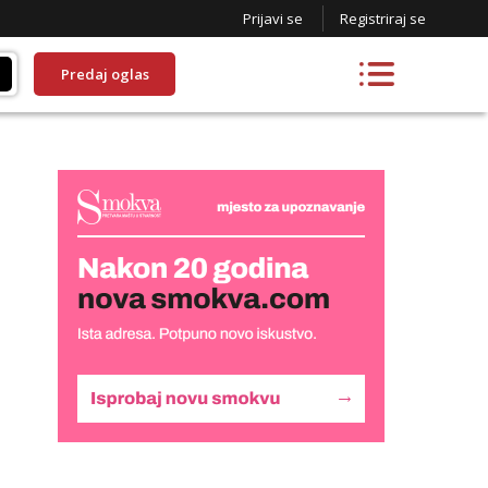
Prijavi se
Registriraj se
Predaj oglas
Lucija
Razgovaram :)