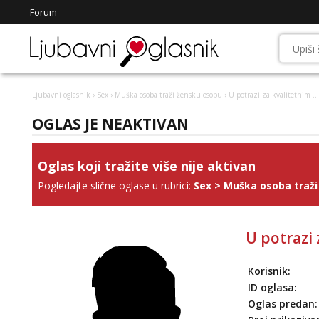
Forum
Ljubavni oglasnik
›
Sex
›
Muška osoba traži žensku osobu
› U potrazi za kvalitetnim ...
OGLAS JE NEAKTIVAN
Oglas koji tražite više nije aktivan
Pogledajte slične oglase u rubrici:
Sex
>
Muška osoba traži
U potrazi z
Korisnik:
ID oglasa:
Oglas predan: