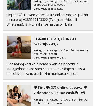
Kategorija:
Kategorija:
Cyber sex
Ženska
Tel:
064/677-677
- Kod: #123
osoba traži mušku osobu
tel:0,93€ - mob:1,12€ min
Datum:
25.srpnja 2026.
Hej hej. 🤭 Tu sam za sve vrste online zabave. Javi mi
Anđela
se na broj +385919123322 (Telegram, Viber ili
Čekam tvoj poziv!
Whatsapp). 🤙 NE javljaj se na uzivo. Hvala.
Tel:
064/677-677
- Kod: #142
tel:0,93€ - mob:1,12€ min
Tražim malo nježnosti i
Mira
razumjevanja
Čekam tvoj poziv!
Kategorija:
Kategorija:
Sex
Ženska osoba
Tel:
064/677-677
- Kod: #72
traži mušku osobu
tel:0,93€ - mob:1,12€ min
Datum:
06.kolovoza 2026.
u dosadnoj vezi koja nema nikakvog pocetka ni
Lucija
kraja,jednostavno sam nesretna. sve dajem a nista
Razgovaram :)
ne dobivam za uzvrat.trazim muskarca koji ce
zadovoljiti moje potrebe,ne trazim puno samo malo
Tel:
064/677-677
- Kod: #136
tel:0,93€ - mob:1,12€ min
njeznosti i razumjevanja. volim njezan seks i njezne
💗Tina💗(27) online zabava 💗
Obavijesti me kada se oslobodi
poljupce po tijelu koji me jako pale,obozavam kad
muskar...
videopoziv kakav zaslužuješ
Liliana
Kategorija:
Kategorija:
Cyber sex
Ženska
Razgovaram :)
osoba traži mušku osobu