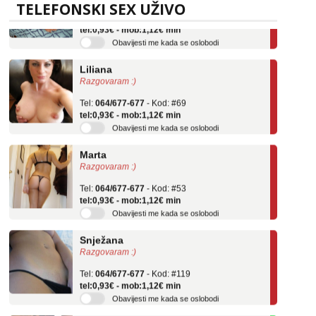
TELEFONSKI SEX UŽIVO
Tel:
064/677-677
- Kod: #136
tel:0,93€ - mob:1,12€ min
Obavijesti me kada se oslobodi
Liliana
Razgovaram :)
Tel:
064/677-677
- Kod: #69
tel:0,93€ - mob:1,12€ min
Obavijesti me kada se oslobodi
Marta
Razgovaram :)
Tel:
064/677-677
- Kod: #53
tel:0,93€ - mob:1,12€ min
Obavijesti me kada se oslobodi
Snježana
Razgovaram :)
Tel:
064/677-677
- Kod: #119
tel:0,93€ - mob:1,12€ min
Obavijesti me kada se oslobodi
Biljana