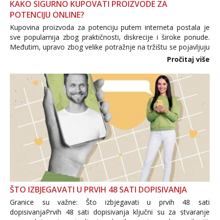
KAKO SIGURNO KUPOVATI PROIZVODE ZA
POTENCIJU ONLINE?
Kupovina proizvoda za potenciju putem interneta postala je
sve popularnija zbog praktičnosti, diskrecije i široke ponude.
Međutim, upravo zbog velike potražnje na tržištu se pojavljuju
i brojni krivotvoreni proizvodi, nepouzdane internetske
Pročitaj više
trgovine te proizvodi nepoznatog podrijetla. ...
ŠTO IZBJEGAVATI U PRVIH 48 SATI DOPISIVANJA
Granice su važne: Što izbjegavati u prvih 48 sati
dopisivanjaPrvih 48 sati dopisivanja ključni su za stvaranje