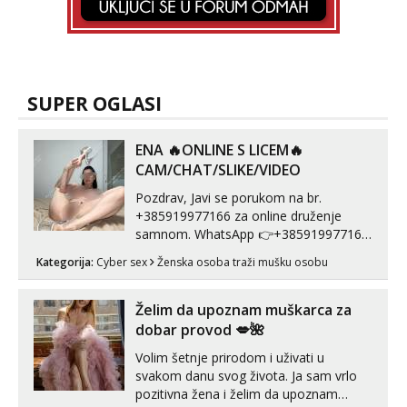
SUPER OGLASI
ENA 🔥ONLINE S LICEM🔥
CAM/CHAT/SLIKE/VIDEO
Pozdrav, Javi se porukom na br.
+385919977166 za online druženje
samnom. WhatsApp 👉+385919977166
Telegram 👉@enafriedrichkis Radim
Kategorija:
Cyber sex
Ženska osoba traži mušku osobu
videopozive s licem, solo i s partnerom,
kolegicama (Tina&Natali), razne
kombinacije halteri, haljine, štikle,
Želim da upoznam muškarca za
samostojeće itd. Nudim svakakva videa
dobar provod 💋🌺
seksa, puš...
Volim šetnje prirodom i uživati u
svakom danu svog života. Ja sam vrlo
pozitivna žena i želim da upoznam