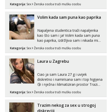
muškarca za dobar provod, naravno
Kategorija:
Sex
Ženska osoba traži mušku osobu
može i nešto više.💋🌺 Klikni na link
ispod i nadji me tamo, cekam te!
Volim kada sam puna kao paprika
Napaljena studentica traži napaljenka
kao što sam i ja! Volim kada sam puna
kao paprika, izdržljiva sam i nikada mi
nije dosta seksa. Volim grubi seks i više
Kategorija:
Sex
Ženska osoba traži mušku osobu
puta dnevno bilo kad i bilo gdje zato se
javi što prije da me isprobaš Klikni na
link ispod i nadji me tamo, cekam te!
Laura u Zagrebu
Ciao ja sam Laura 27 g i uvijek
diskretno i namirisana sam i top higijena
😘 i nježna i klimatiziran prostor Trazim
sex za nagradu Radim klasican sex
Kategorija:
Sex
Ženska osoba traži mušku osobu
Pusenje i gutanje sperme Erotsko rublje
imam uvijek Lizati me mozes i ljubiti po
tijelu Iskljucivo neradim analni !!! I
Trazim nekog za sex u strogoj
neljubim se Wha...
diskreciji