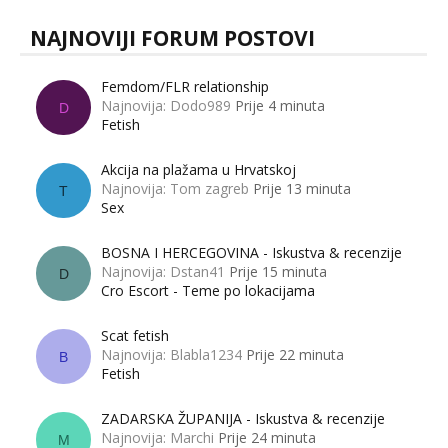
NAJNOVIJI FORUM POSTOVI
Femdom/FLR relationship
Najnovija: Dodo989
Prije 4 minuta
D
Fetish
Akcija na plažama u Hrvatskoj
Najnovija: Tom zagreb
Prije 13 minuta
T
Sex
BOSNA I HERCEGOVINA - Iskustva & recenzije
Najnovija: Dstan41
Prije 15 minuta
D
Cro Escort - Teme po lokacijama
Scat fetish
Najnovija: Blabla1234
Prije 22 minuta
B
Fetish
ZADARSKA ŽUPANIJA - Iskustva & recenzije
Najnovija: Marchi
Prije 24 minuta
M