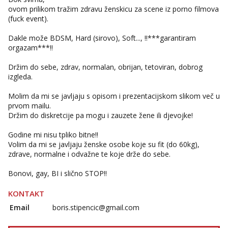
Tel:
064/677-677
- Kod: #123
ovom prilikom tražim zdravu ženskicu za scene iz porno filmova
tel:0,93€ - mob:1,12€ min
(fuck event).
Anđela
Dakle može BDSM, Hard (sirovo), Soft..., !!***garantiram
Čekam tvoj poziv!
orgazam***!!
Tel:
064/677-677
- Kod: #142
Držim do sebe, zdrav, normalan, obrijan, tetoviran, dobrog
tel:0,93€ - mob:1,12€ min
izgleda.
Molim da mi se javljaju s opisom i prezentacijskom slikom več u
prvom mailu.
Držim do diskretcije pa mogu i zauzete žene ili djevojke!
Godine mi nisu tpliko bitne!!
Volim da mi se javljaju ženske osobe koje su fit (do 60kg),
zdrave, normalne i odvažne te koje drže do sebe.
Bonovi, gay, BI i slično STOP!!
KONTAKT
Email
boris.stipencic@gmail.com