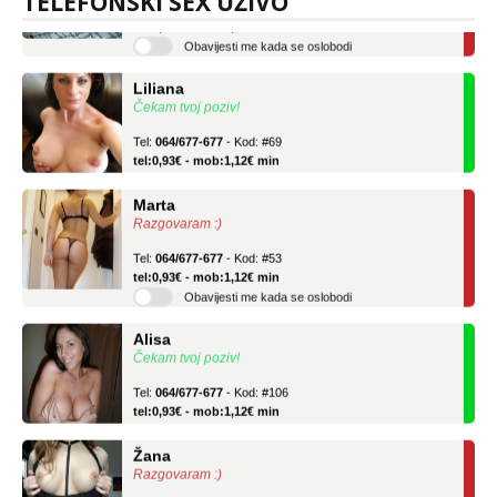
TELEFONSKI SEX UŽIVO
tel:0,93€ - mob:1,12€ min
Obavijesti me kada se oslobodi
Liliana
Čekam tvoj poziv!
Tel:
064/677-677
- Kod: #69
tel:0,93€ - mob:1,12€ min
Marta
Razgovaram :)
Tel:
064/677-677
- Kod: #53
tel:0,93€ - mob:1,12€ min
Obavijesti me kada se oslobodi
Alisa
Čekam tvoj poziv!
Tel:
064/677-677
- Kod: #106
tel:0,93€ - mob:1,12€ min
Žana
Razgovaram :)