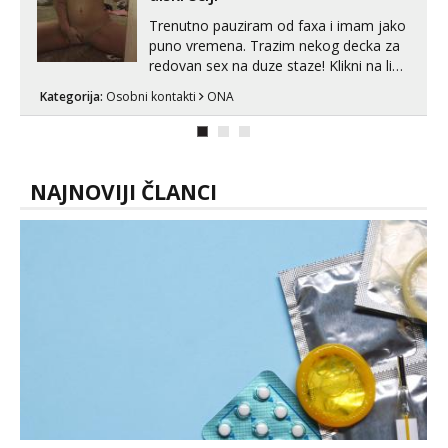
Trenutno pauziram od faxa i imam jako
puno vremena. Trazim nekog decka za
redovan sex na duze staze! Klikni na link
ispod i nadji me tamo, cekam te!
Kategorija:
Osobni kontakti
ONA
NAJNOVIJI ČLANCI