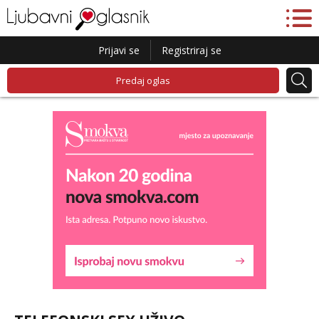
Prijavi se
Registriraj se
Predaj oglas
Lucija
Razgovaram :)
Tel:
064/677-677
- Kod: #136