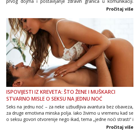
prvog dojma i postavljanje zdravih granica u komunikaciji.
Važno je izbjeći prebrzo otkrivanje osobnih ili intimnih
Pročitaj više
informacija, jer nepoznata osoba još nije zaslužila to
povjerenje. Takođe...
ISPOVIJESTI IZ KREVETA: ŠTO ŽENE I MUŠKARCI
STVARNO MISLE O SEKSU NA JEDNU NOĆ
Seks na jednu noć – za neke uzbudljiva avantura bez obaveza,
za druge emotivna minska polja. Iako živimo u vremenu kad se
o seksu govori otvorenije nego ikad, tema „jedne noći strasti“ i
dalje izaziva burne rasprave. Što zapravo misle žene, a što
Pročitaj više
muškarci? Jesu...