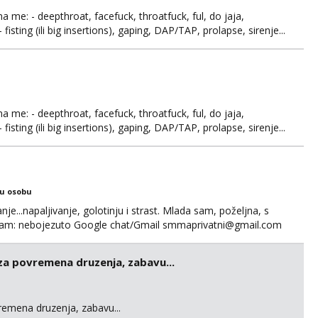
ma me: - deepthroat, facefuck, throatfuck, ful, do jaja,
fisting (ili big insertions), gaping, DAP/TAP, prolapse, sirenje...
 se.
ma me: - deepthroat, facefuck, throatfuck, ful, do jaja,
fisting (ili big insertions), gaping, DAP/TAP, prolapse, sirenje...
 se. Nagrada po želji (od 500€ naviše, ovisi o tome sto
ku osobu
nje...napaljivanje, golotinju i strast. Mlada sam, poželjna, s
egram: nebojezuto Google chat/Gmail smmaprivatni@gmail.com
 za povremena druzenja, zabavu...
vremena druzenja, zabavu...