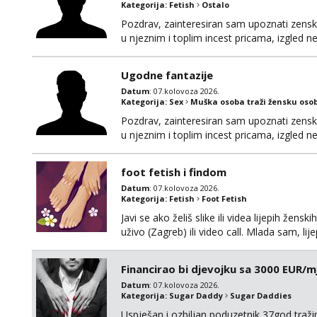
Kategorija:
Fetish
Ostalo
Pozdrav, zainteresiran sam upoznati zensku 
u njeznim i toplim incest pricama, izgled neb
na mail, viber, wapp ili zovite. Samo ozbiljn
Ugodne fantazije
Datum
: 07.kolovoza 2026.
Kategorija:
Sex
Muška osoba traži žensku oso
Pozdrav, zainteresiran sam upoznati zensku 
u njeznim i toplim incest pricama, izgled neb
na mail, viber, wapp ili zovite. Samo ozbiljn
foot fetish i findom
Datum
: 07.kolovoza 2026.
Kategorija:
Fetish
Foot Fetish
Javi se ako želiš slike ili videa lijepih žens
uživo (Zagreb) ili video call. Mlada sam, l
Molim samo ozbiljni, spremni na dugoročnu 
Također me zanima i findom Javite se sa 
Financirao bi djevojku sa 3000 EUR/m
Datum
: 07.kolovoza 2026.
Kategorija:
Sugar Daddy
Sugar Daddies
Uspješan i ozbiljan poduzetnik 37god traž