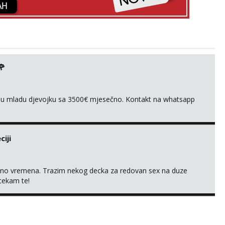
🌹
ivnu mladu djevojku sa 3500€ mjesečno. Kontakt na whatsapp
iji
uno vremena. Trazim nekog decka za redovan sex na duze
 cekam te!