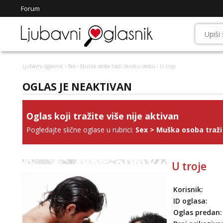
Forum
Ljubavni oglasnik
›
Sex
›
Muška osoba traži žensku osobu
› U troje
OGLAS JE NEAKTIVAN
Oglas koji tražite više nije aktivan
Pogledajte slične oglase u rubrici:
Sex
>
Muška osoba traži
U troje
Korisnik:
ID oglasa:
Oglas predan: