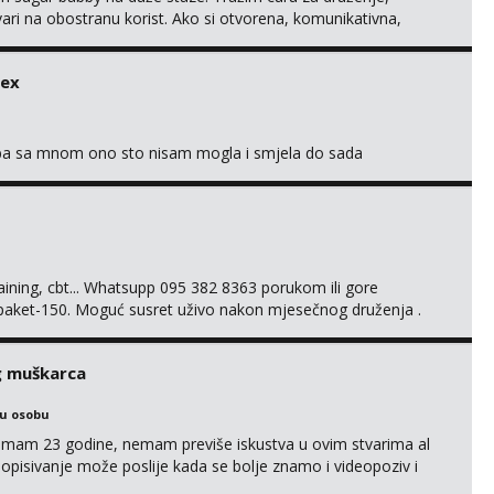
tvari na obostranu korist. Ako si otvorena, komunikativna,
 markodalic37@gmail.com
sex
oba sa mnom ono sto nisam mogla i smjela do sada
training, cbt... Whatsupp 095 382 8363 porukom ili gore
 paket-150. Moguć susret uživo nakon mjesečnog druženja .
lijenti su mi znali reći da im netko šalje moje fotke/videa ili
s za dominaciju je isključvo ov...
g muškarca
ku osobu
,imam 23 godine, nemam previše iskustva u ovim stvarima al
opisivanje može poslije kada se bolje znamo i videopoziv i
c. Idealno ne nešto jednokratno već dogovoreno i na dulje