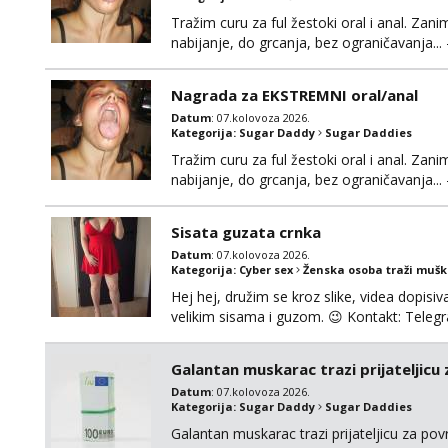
Tražim curu za ful žestoki oral i anal. Zani
nabijanje, do grcanja, bez ograničavanja... - 
Ako možeš nešto od toga i spremna si, javi
Nagrada za EKSTREMNI oral/anal
Datum
: 07.kolovoza 2026.
Kategorija:
Sugar Daddy
Sugar Daddies
Tražim curu za ful žestoki oral i anal. Zani
nabijanje, do grcanja, bez ograničavanja... - 
Ako možeš nešto od toga i spremna si, javi
možeš)
Sisata guzata crnka
Datum
: 07.kolovoza 2026.
Kategorija:
Cyber sex
Ženska osoba traži muš
Hej hej, družim se kroz slike, videa dopisiva
velikim sisama i guzom. 😉 Kontakt: Tel
Galantan muskarac trazi prijateljicu
Datum
: 07.kolovoza 2026.
Kategorija:
Sugar Daddy
Sugar Daddies
Galantan muskarac trazi prijateljicu za po