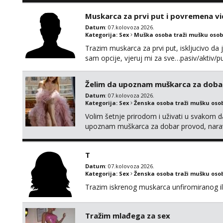
vrijeme. Malo jesam sramežljiva ali potrud
Muskarca za prvi put i povremena vi
Datum
: 07.kolovoza 2026.
Kategorija:
Sex
Muška osoba traži mušku osob
Trazim muskarca za prvi put, iskljucivo da j
sam opcije, vjeruj mi za sve…pasiv/aktiv
povremena vidanja uz maksimalnu diskreci
110kg. Ozenjen, uz dogovor o lokaciji i v
Želim da upoznam muškarca za doba
kontinentalna...
Datum
: 07.kolovoza 2026.
Kategorija:
Sex
Ženska osoba traži mušku oso
Volim šetnje prirodom i uživati u svakom da
upoznam muškarca za dobar provod, naravno
tamo, cekam te!
T
Datum
: 07.kolovoza 2026.
Kategorija:
Sex
Ženska osoba traži mušku oso
Trazim iskrenog muskarca unfiromiranog ili n
Tražim mlađega za sex