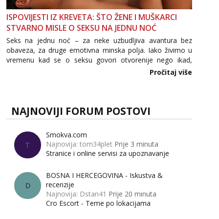
ISPOVIJESTI IZ KREVETA: ŠTO ŽENE I MUŠKARCI
STVARNO MISLE O SEKSU NA JEDNU NOĆ
Seks na jednu noć – za neke uzbudljiva avantura bez
obaveza, za druge emotivna minska polja. Iako živimo u
vremenu kad se o seksu govori otvorenije nego ikad,
tema „jedne noći strasti“ i dalje izaziva burne rasprave. Što
Pročitaj više
zapravo misle žene, a što muškarci? Jesu...
NAJNOVIJI FORUM POSTOVI
Smokva.com
Najnovija: tom34plet
Prije 3 minuta
T
Stranice i online servisi za upoznavanje
BOSNA I HERCEGOVINA - Iskustva &
recenzije
D
Najnovija: Dstan41
Prije 20 minuta
Cro Escort - Teme po lokacijama