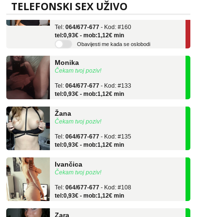
Učiteljica iz predgrađa traži...
TELEFONSKI SEX UŽIVO
Tel:
064/677-677
- Kod: #160
tel:0,93€ - mob:1,12€ min
Obavijesti me kada se oslobodi
Monika
Čekam tvoj poziv!
Tel:
064/677-677
- Kod: #133
tel:0,93€ - mob:1,12€ min
Žana
Čekam tvoj poziv!
Tel:
064/677-677
- Kod: #135
tel:0,93€ - mob:1,12€ min
Ivančica
Čekam tvoj poziv!
Tel:
064/677-677
- Kod: #108
tel:0,93€ - mob:1,12€ min
Zara
Čekam tvoj poziv!