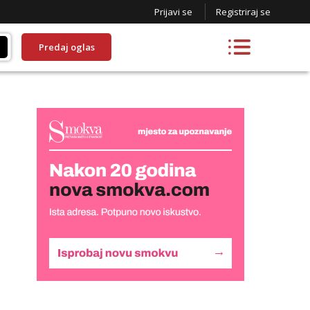
Prijavi se
Registriraj se
Predaj oglas
Kristina
Razgovaram :)