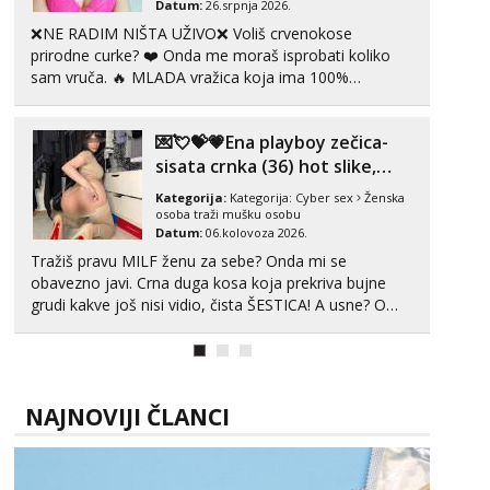
Datum:
26.srpnja 2026.
❌NE RADIM NIŠTA UŽIVO❌ Voliš crvenokose
prirodne curke? ❤️ Onda me moraš isprobati koliko
sam vruča.‎ ️‍🔥 MLADA vražica koja ima 100%
prorodne grudi, 💦 Misli su mi uvijek prljave i u svemu
vidim samo užitak. 💦 U mojoj raznolikoj ponudi
💌💘💝💗Ena playboy zečica-
možeš pranaći nešto po svojoj mjeri. Sexi videa s
kolegica...
sisata crnka (36) hot slike,
videa i c2c💗
Kategorija:
Kategorija:
Cyber sex
Ženska
osoba traži mušku osobu
Datum:
06.kolovoza 2026.
Tražiš pravu MILF ženu za sebe? Onda mi se
obavezno javi. Crna duga kosa koja prekriva bujne
grudi kakve još nisi vidio, čista ŠESTICA! A usne? O
usnama bolje da ni ne pričam. Prave pune usne koje
će ti se urezati u pamćenje, jer vjeruj mi, takve još
nisi vidio. Uvijek sam spremna za ONLOINE zabavu...
NAJNOVIJI ČLANCI