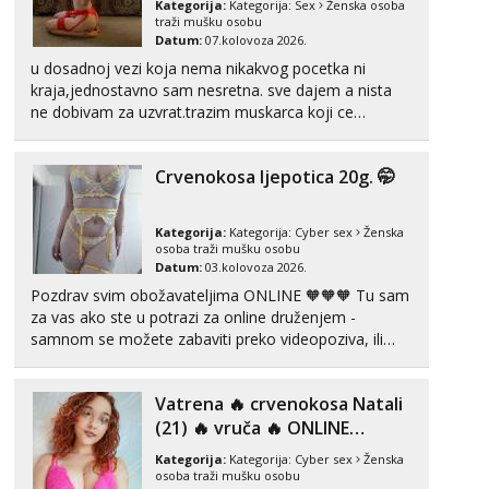
Kategorija:
Kategorija:
Sex
Ženska osoba
Čekam tvoj poziv!
traži mušku osobu
Datum:
07.kolovoza 2026.
Tel:
064/677-677
- Kod: #135
u dosadnoj vezi koja nema nikakvog pocetka ni
tel:0,93€ - mob:1,12€ min
kraja,jednostavno sam nesretna. sve dajem a nista
Ivančica
ne dobivam za uzvrat.trazim muskarca koji ce
Čekam tvoj poziv!
zadovoljiti moje potrebe,ne trazim puno samo malo
njeznosti i razumjevanja. volim njezan seks i njezne
Tel:
064/677-677
- Kod: #108
Crvenokosa ljepotica 20g. 🤭
poljupce po tijelu koji me jako pale,obozavam kad
tel:0,93€ - mob:1,12€ min
muskar...
Zara
Kategorija:
Kategorija:
Cyber sex
Ženska
Čekam tvoj poziv!
osoba traži mušku osobu
Datum:
03.kolovoza 2026.
Tel:
064/677-677
- Kod: #123
Pozdrav svim obožavateljima ONLINE 🧡🧡🧡 Tu sam
tel:0,93€ - mob:1,12€ min
za vas ako ste u potrazi za online druženjem -
samnom se možete zabaviti preko videopoziva, ili
Anđela
Čekam tvoj poziv!
ako vam nisam dovoljna radim i u paru i trojci s
kolegicama, svaka je drugačija 😉 Radim i vruća
Tel:
064/677-677
- Kod: #142
Vatrena ‎️‍🔥 crvenokosa Natali
tipkanja uz slike i hot line pozive. Za vas sam
tel:0,93€ - mob:1,12€ min
pripremila ...
(21) ‎️‍🔥 vruča‎ ️‍🔥 ONLINE
ZABAVA
Kategorija:
Kategorija:
Cyber sex
Ženska
osoba traži mušku osobu