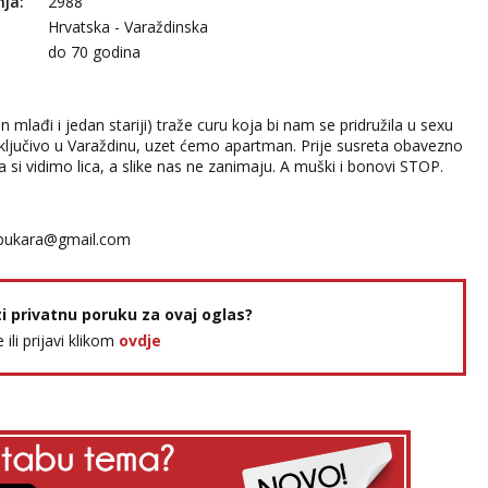
nja:
2988
Hrvatska - Varaždinska
:
do 70 godina
an mlađi i jedan stariji) traže curu koja bi nam se pridružila u sexu
isključivo u Varaždinu, uzet ćemo apartman. Prije susreta obavezno
 si vidimo lica, a slike nas ne zanimaju. A muški i bonovi STOP.
bukara@gmail.com
ti privatnu poruku za ovaj oglas?
e ili prijavi klikom
ovdje