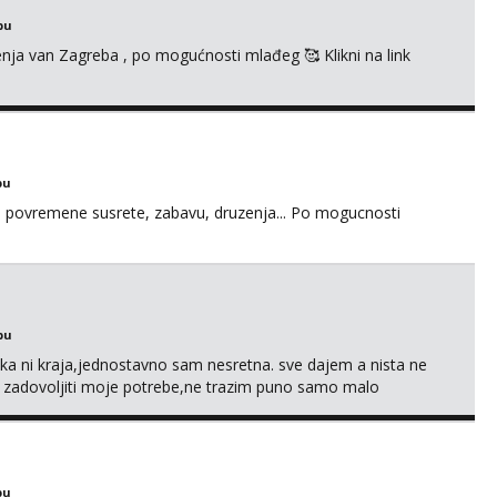
bu
enja van Zagreba , po mogućnosti mlađeg 🥰 Klikni na link
bu
u za povremene susrete, zabavu, druzenja... Po mogucnosti
bu
a ni kraja,jednostavno sam nesretna. sve dajem a nista ne
e zadovoljiti moje potrebe,ne trazim puno samo malo
s i njezne poljupce po tijelu koji me jako pale,obozavam kad
ni na link ispod i nadji me tamo, cekam te!
bu