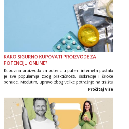
KAKO SIGURNO KUPOVATI PROIZVODE ZA
POTENCIJU ONLINE?
Kupovina proizvoda za potenciju putem interneta postala
je sve popularnija zbog praktičnosti, diskrecije i široke
ponude. Međutim, upravo zbog velike potražnje na tržištu
se pojavljuju i brojni krivotvoreni proizvodi, nepouzdane
Pročitaj više
internetske trgovine te proizvodi nepoznatog podrijetla. ...