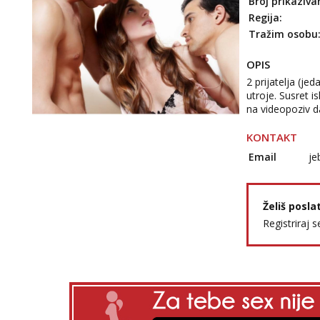
Broj prikaziva
Regija:
Tražim osobu
OPIS
2 prijatelja (jed
utroje. Susret 
na videopoziv da
KONTAKT
Email
je
Želiš posla
Registriraj s