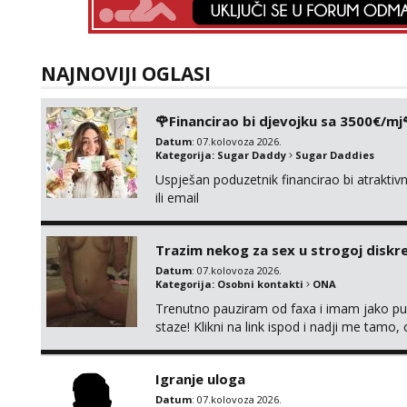
NAJNOVIJI OGLASI
🌹Financirao bi djevojku sa 3500€/mj
Datum
: 07.kolovoza 2026.
Kategorija:
Sugar Daddy
Sugar Daddies
Uspješan poduzetnik financirao bi atrakt
ili email
Trazim nekog za sex u strogoj diskrec
Datum
: 07.kolovoza 2026.
Kategorija:
Osobni kontakti
ONA
Trenutno pauziram od faxa i imam jako p
staze! Klikni na link ispod i nadji me tamo,
Igranje uloga
Datum
: 07.kolovoza 2026.