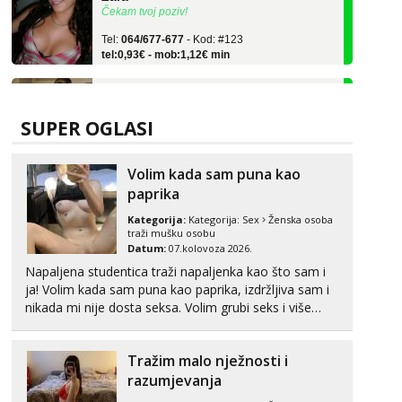
Tel:
064/677-677
- Kod: #123
tel:0,93€ - mob:1,12€ min
Anđela
Čekam tvoj poziv!
Tel:
064/677-677
- Kod: #142
SUPER OGLASI
tel:0,93€ - mob:1,12€ min
Kristina
Volim kada sam puna kao
Razgovaram :)
paprika
Učiteljica iz predgrađa traži...
Kategorija:
Kategorija:
Sex
Ženska osoba
traži mušku osobu
Tel:
064/677-677
- Kod: #160
Datum:
07.kolovoza 2026.
tel:0,93€ - mob:1,12€ min
Napaljena studentica traži napaljenka kao što sam i
Obavijesti me kada se oslobodi
ja! Volim kada sam puna kao paprika, izdržljiva sam i
Monika
nikada mi nije dosta seksa. Volim grubi seks i više
Čekam tvoj poziv!
puta dnevno bilo kad i bilo gdje zato se javi što prije
da me isprobaš Klikni na link ispod i nadji me tamo,
Tel:
064/677-677
- Kod: #133
Tražim malo nježnosti i
cekam te!
tel:0,93€ - mob:1,12€ min
razumjevanja
Žana