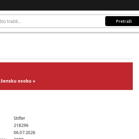
Pretraži
 žensku osobu
»
Stifler
218296
06.07.2026