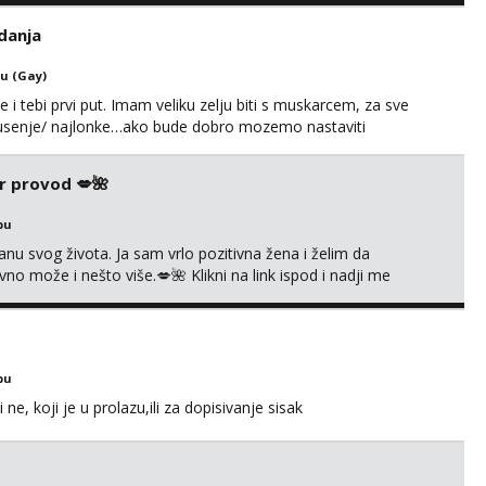
it ću se da budeš zadovoljan i da imaš nekog za svakodn...
danja
u (Gay)
e i tebi prvi put. Imam veliku zelju biti s muskarcem, za sve
/pusenje/ najlonke…ako bude dobro mozemo nastaviti
ju,sto bude u sobi tamo i ostaje. Jace sam grade 180cm
remenu ja rjesavam apartman/hotel. Odgovara mi cijela
r provod 💋🌺
bu
nu svog života. Ja sam vrlo pozitivna žena i želim da
 može i nešto više.💋🌺 Klikni na link ispod i nadji me
bu
e, koji je u prolazu,ili za dopisivanje sisak