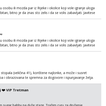
osobu ili mozda par iz Rijeke i okolice koji vole igranje uloga
itan, bitno je da znas sto zelis i da se volis zabavljati. Javitese
i, hvala
bu
osobu ili mozda par iz Rijeke i okolice koji vole igranje uloga
itan, bitno je da znas sto zelis i da se volis zabavljati. Javitese
i, hvala
kih stopala (veličina 41), korištene najlonke, a može i susret
ijepa i obrazovana te spremna za dogovore i ispunjavanje želja.
suradnju i koji mogu adekvatno platiti ono što nudim. :)
svojim željama i ponudama.
j ❤️ VIP Tretman
im sugar babby na duže staze. Tražim curu za druženje,