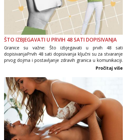
ŠTO IZBJEGAVATI U PRVIH 48 SATI DOPISIVANJA
Granice su važne: Što izbjegavati u prvih 48 sati
dopisivanjaPrvih 48 sati dopisivanja ključni su za stvaranje
prvog dojma i postavljanje zdravih granica u komunikaciji.
Važno je izbjeći prebrzo otkrivanje osobnih ili intimnih
Pročitaj više
informacija, jer nepoznata osoba još nije zaslužila to
povjerenje. Takođe...