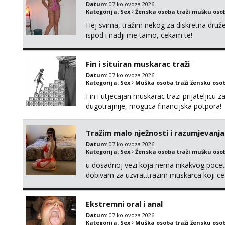
Datum
: 07.kolovoza 2026.
Kategorija:
Sex
Ženska osoba traži mušku oso
Hej svima, tražim nekog za diskretna druž
ispod i nadji me tamo, cekam te!
Fin i situiran muskarac traži
Datum
: 07.kolovoza 2026.
Kategorija:
Sex
Muška osoba traži žensku oso
Fin i utjecajan muskarac trazi prijateljic
dugotrajnije, moguca financijska potpora!
Tražim malo nježnosti i razumjevanja
Datum
: 07.kolovoza 2026.
Kategorija:
Sex
Ženska osoba traži mušku oso
u dosadnoj vezi koja nema nikakvog pocetk
dobivam za uzvrat.trazim muskarca koji c
njeznosti i razumjevanja. volim njezan sek
muskarac preuzme kontrolu . javi se :) Klik
Ekstremni oral i anal
Datum
: 07.kolovoza 2026.
Kategorija:
Sex
Muška osoba traži žensku oso