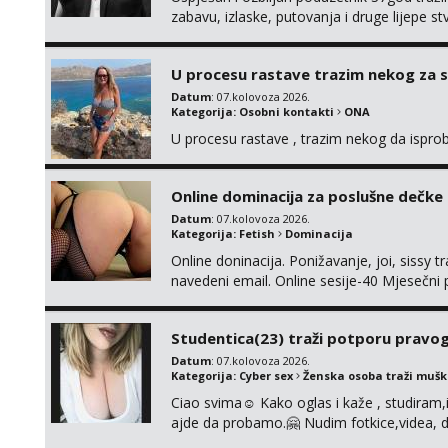
zabavu, izlaske, putovanja i druge lijepe s
zgodna i atraktivna javi se na moj email:
U procesu rastave trazim nekog za 
Datum
: 07.kolovoza 2026.
Kategorija:
Osobni kontakti
ONA
U procesu rastave , trazim nekog da ispr
Online dominacija za poslušne dečke
Datum
: 07.kolovoza 2026.
Kategorija:
Fetish
Dominacija
Online doninacija. Ponižavanje, joi, sissy 
navedeni email. Online sesije-40 Mjesečni
Čekam te poslušni psiću. --Pažnja!⁉️ Mnogi k
ima slične oglase s mojim slikama. Moj ogla
Studentica(23) traži potporu pravo
Datum
: 07.kolovoza 2026.
Kategorija:
Cyber sex
Ženska osoba traži muš
Ciao svima☺️ Kako oglas i kaže , studiram
ajde da probamo.🤗 Nudim fotkice,videa, d
tome slično u zamjenu za mjesečni đepara