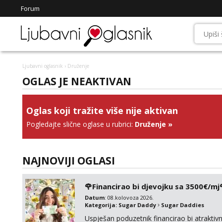
Forum
Ljubavni oglasnik
› Druženje
OGLAS JE NEAKTIVAN
Oglas koji tražite više nije aktivan
Pogledajte slične oglase u rubrici:
Druženje
»
NAJNOVIJI OGLASI
🌹Financirao bi djevojku sa 3500€/mj
Datum
: 08.kolovoza 2026.
Kategorija:
Sugar Daddy
Sugar Daddies
Uspješan poduzetnik financirao bi atrakt