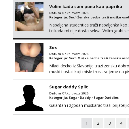
Volim kada sam puna kao paprika
Datum
: 07.kolovoza 2026.
Kategorija:
Sex
Ženska osoba traži mušku oso
Napaljena studentica traži napaljenka kao 
i nikada mi nije dosta seksa. Volim grubi sek
da me isprobaš Klikni na link ispod i nadji
Sex
Datum
: 07.kolovoza 2026.
Kategorija:
Sex
Muška osoba traži žensku oso
Mladi decko iz Slavonije trazi zensku dobr
muski i ostali koji misle trosit vrijeme na 
te punim negdje u mraku u tvom autu jav
Sugar daddy Split
Datum
: 07.kolovoza 2026.
Kategorija:
Sugar Daddy
Sugar Daddies
Galantan i zgodan muskarac traži prijatelj
1
2
3
4