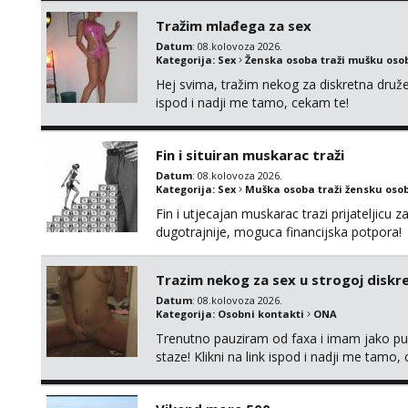
Tražim mlađega za sex
Datum
: 08.kolovoza 2026.
Kategorija:
Sex
Ženska osoba traži mušku oso
Hej svima, tražim nekog za diskretna druž
ispod i nadji me tamo, cekam te!
Fin i situiran muskarac traži
Datum
: 08.kolovoza 2026.
Kategorija:
Sex
Muška osoba traži žensku oso
Fin i utjecajan muskarac trazi prijateljic
dugotrajnije, moguca financijska potpora!
Trazim nekog za sex u strogoj diskrec
Datum
: 08.kolovoza 2026.
Kategorija:
Osobni kontakti
ONA
Trenutno pauziram od faxa i imam jako p
staze! Klikni na link ispod i nadji me tamo,