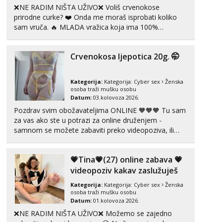
❌NE RADIM NIŠTA UŽIVO❌ Voliš crvenokose
prirodne curke? ❤️ Onda me moraš isprobati koliko
sam vruča.‎ ️‍🔥 MLADA vražica koja ima 100%
prorodne grudi, 💦 Misli su mi uvijek prljave i u svemu
vidim samo užitak. 💦 U mojoj raznolikoj ponudi
Crvenokosa ljepotica 20g. 🤭
možeš pranaći nešto po svojoj mjeri. Sexi videa s
kolegica...
Kategorija:
Kategorija:
Cyber sex
Ženska
osoba traži mušku osobu
Datum:
03.kolovoza 2026.
Pozdrav svim obožavateljima ONLINE 🧡🧡🧡 Tu sam
za vas ako ste u potrazi za online druženjem -
samnom se možete zabaviti preko videopoziva, ili
ako vam nisam dovoljna radim i u paru i trojci s
kolegicama, svaka je drugačija 😉 Radim i vruća
💗Tina💗(27) online zabava 💗
tipkanja uz slike i hot line pozive. Za vas sam
pripremila ...
videopoziv kakav zaslužuješ
Kategorija:
Kategorija:
Cyber sex
Ženska
osoba traži mušku osobu
Datum:
01.kolovoza 2026.
❌NE RADIM NIŠTA UŽIVO❌ Možemo se zajedno