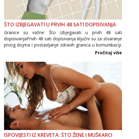
ŠTO IZBJEGAVATI U PRVIH 48 SATI DOPISIVANJA
Granice su važne: Što izbjegavati u prvih 48 sati
dopisivanjaPrvih 48 sati dopisivanja ključni su za stvaranje
prvog dojma i postavljanje zdravih granica u komunikaciji.
Važno je izbjeći prebrzo otkrivanje osobnih ili intimnih
Pročitaj više
informacija, jer nepoznata osoba još nije zaslužila to
povjerenje. Takođe...
ISPOVIJESTI IZ KREVETA: ŠTO ŽENE I MUŠKARCI