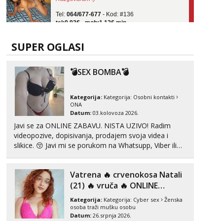
Tel:
064/677-677
- Kod: #136
tel:0,93€ - mob:1,12€ min
Obavijesti me kada se oslobodi
Liliana
SUPER OGLASI
Razgovaram :)
Tel:
064/677-677
- Kod: #69
💣SEX BOMBA💣
tel:0,93€ - mob:1,12€ min
Obavijesti me kada se oslobodi
Kategorija:
Kategorija:
Osobni kontakti
Vanesa
ONA
Čekam tvoj poziv!
Datum:
03.kolovoza 2026.
Tel:
064/677-677
- Kod: #74
Javi se za ONLINE ZABAVU. NISTA UZIVO! Radim
tel:0,93€ - mob:1,12€ min
videopozive, dopisivanja, prodajem svoja videa i
slikice. 😚 Javi mi se porukom na Whatsupp, Viber ili
Anđela
Telegram. +385 91 723 0045
Čekam tvoj poziv!
Vatrena ‎️‍🔥 crvenokosa Natali
Tel:
064/677-677
- Kod: #142
(21) ‎️‍🔥 vruča‎ ️‍🔥 ONLINE
tel:0,93€ - mob:1,12€ min
ZABAVA
Kategorija:
Kategorija:
Cyber sex
Ženska
osoba traži mušku osobu
Datum:
26.srpnja 2026.