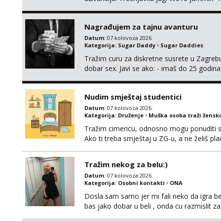
And I hope this jam is gonna last
Nagrađujem za tajnu avanturu
Datum
: 07.kolovoza 2026.
Kategorija:
Sugar Daddy
Sugar Daddies
Tražim curu za diskretne susrete u Zagrebu
dobar sex. Javi se ako: - imaš do 25 godina
fleksibilna s vremenom (jer ga nemam previ
vodiš brigu o zdravlju i koristiš zaštitu Ne jav
Nudim smještaj studentici
Datum
: 07.kolovoza 2026.
Kategorija:
Druženje
Muška osoba traži žensk
Tražim cimericu, odnosno mogu ponuditi sm
Ako ti treba smještaj u ZG-u, a ne želiš pla
Tražim nekog za belu:)
Datum
: 07.kolovoza 2026.
Kategorija:
Osobni kontakti
ONA
Dosla sam samo jer mi fali neko da igra be
bas jako dobar u beli , onda cu razmislit za