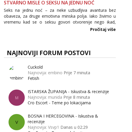
STVARNO MISLE O SEKSU NA JEDNU NOĆ
Seks na jednu noć – za neke uzbudljiva avantura bez
obaveza, za druge emotivna minska polja. Iako živimo u
vremenu kad se o seksu govori otvorenije nego ikad,
tema „jedne noći strasti“ i dalje izaziva burne rasprave. Što
Pročitaj više
zapravo misle žene, a što muškarci? Jesu...
NAJNOVIJI FORUM POSTOVI
Cuckold
Najnovija: embino
Prije 7 minuta
Fetish
ISTARSKA ŽUPANIJA - Iskustva & recenzije
Najnovija: munida
Prije 8 minuta
M
Cro Escort - Teme po lokacijama
BOSNA I HERCEGOVINA - Iskustva &
recenzije
V
Najnovija: Vsvp1
Danas u 02:29