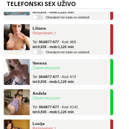
Tel:
064/677-677
- Kod: #136
TELEFONSKI SEX UŽIVO
tel:0,93€ - mob:1,12€ min
Obavijesti me kada se oslobodi
Liliana
Razgovaram :)
Tel:
064/677-677
- Kod: #69
tel:0,93€ - mob:1,12€ min
Obavijesti me kada se oslobodi
Vanesa
Čekam tvoj poziv!
Tel:
064/677-677
- Kod: #74
tel:0,93€ - mob:1,12€ min
Anđela
Čekam tvoj poziv!
Tel:
064/677-677
- Kod: #142
tel:0,93€ - mob:1,12€ min
Lucija
Razgovaram :)