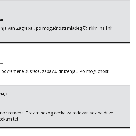
bu
enja van Zagreba , po mogućnosti mlađeg 🥰 Klikni na link
bu
u za povremene susrete, zabavu, druzenja... Po mogucnosti
iji
uno vremena. Trazim nekog decka za redovan sex na duze
 cekam te!