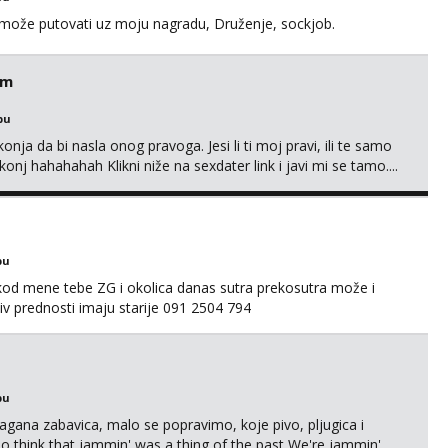
a može putovati uz moju nagradu, Druženje, sockjob.
em
bu
nja da bi nasla onog pravoga. Jesi li ti moj pravi, ili te samo
nj hahahahah Klikni niže na sexdater link i javi mi se tamo....
bu
 kod mene tebe ZG i okolica danas sutra prekosutra može i
 prednosti imaju starije 091 2504 794
bu
Lagana zabavica, malo se popravimo, koje pivo, pljugica i
To think that jammin' was a thing of the past We're jammin'