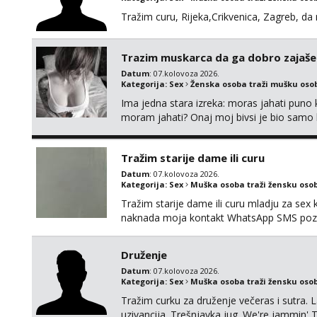
Tražim curu, Rijeka,Crikvenica, Zagreb, d
Trazim muskarca da ga dobro zajaš
Datum
: 07.kolovoza 2026.
Kategorija:
Sex
Ženska osoba traži mušku oso
Ima jedna stara izreka: moras jahati puno ko
moram jahati? Onaj moj bivsi je bio samo ko
Tražim starije dame ili curu
Datum
: 07.kolovoza 2026.
Kategorija:
Sex
Muška osoba traži žensku oso
Tražim starije dame ili curu mladju za sex
naknada moja kontakt WhatsApp SMS poziv
Druženje
Datum
: 07.kolovoza 2026.
Kategorija:
Sex
Muška osoba traži žensku oso
Tražim curku za druženje večeras i sutra. 
uzivancija. Trešnjavka jug. We're jammin' 