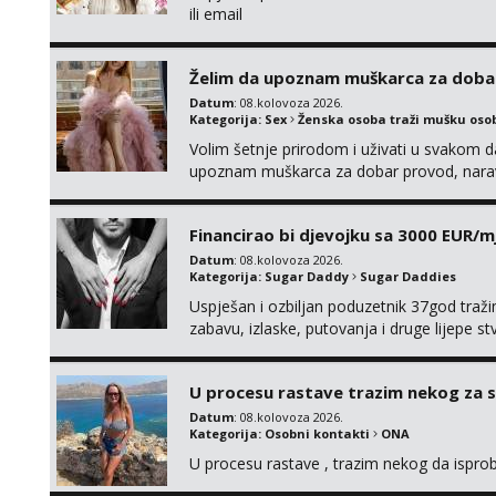
ili email
Želim da upoznam muškarca za doba
Datum
: 08.kolovoza 2026.
Kategorija:
Sex
Ženska osoba traži mušku oso
Volim šetnje prirodom i uživati u svakom da
upoznam muškarca za dobar provod, naravno
tamo, cekam te!
Financirao bi djevojku sa 3000 EUR/m
Datum
: 08.kolovoza 2026.
Kategorija:
Sugar Daddy
Sugar Daddies
Uspješan i ozbiljan poduzetnik 37god traž
zabavu, izlaske, putovanja i druge lijepe s
zgodna i atraktivna javi se na moj email:
U procesu rastave trazim nekog za 
Datum
: 08.kolovoza 2026.
Kategorija:
Osobni kontakti
ONA
U procesu rastave , trazim nekog da ispr