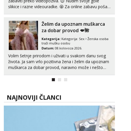
zabaviti preko videopoziva. 😉 Nudim svoje gole
slikice i razne videouradke. 🤩 Za online zabavu pošalji
poruku na Whatsapp, Telegram ili Viber. 😎 +385 91
912 3322 Za provjeru moje autentičnosti možeš me
Želim da upoznam muškarca
vidjeti na videopozivu. 😉 S vama sam vec 5 ...
za dobar provod 💋🌺
Kategorija:
Kategorija:
Sex
Ženska osoba
traži mušku osobu
Datum:
08.kolovoza 2026.
Volim šetnje prirodom i uživati u svakom danu svog
života. Ja sam vrlo pozitivna žena i želim da upoznam
muškarca za dobar provod, naravno može i nešto
više.💋🌺 Klikni na link ispod i nadji me tamo, cekam
te!
NAJNOVIJI ČLANCI