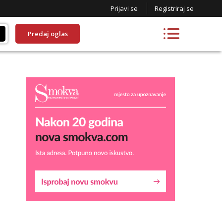
Prijavi se
Registriraj se
Predaj oglas
Lucija
Razgovaram :)