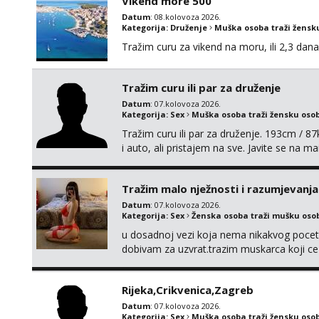
Vikend more 500
Datum
: 08.kolovoza 2026.
Kategorija:
Druženje
Muška osoba traži žensk
Tražim curu za vikend na moru, ili 2,3 dana
Tražim curu ili par za druženje
Datum
: 07.kolovoza 2026.
Kategorija:
Sex
Muška osoba traži žensku oso
Tražim curu ili par za druženje. 193cm / 
i auto, ali pristajem na sve. Javite se na 
spola. mauli772@proton.me
Tražim malo nježnosti i razumjevanja
Datum
: 07.kolovoza 2026.
Kategorija:
Sex
Ženska osoba traži mušku oso
u dosadnoj vezi koja nema nikakvog pocetk
dobivam za uzvrat.trazim muskarca koji c
njeznosti i razumjevanja. volim njezan sek
muskarac preuzme kontrolu . javi se :) Klik
Rijeka,Crikvenica,Zagreb
Datum
: 07.kolovoza 2026.
Kategorija:
Sex
Muška osoba traži žensku oso