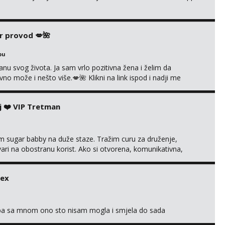
r provod 💋🌺
bu
nu svog života. Ja sam vrlo pozitivna žena i želim da
 može i nešto više.💋🌺 Klikni na link ispod i nadji me
j ❤️ VIP Tretman
im sugar babby na duže staze. Tražim curu za druženje,
tvari na obostranu korist. Ako si otvorena, komunikativna,
 markodalic37@gmail.com
sex
oba sa mnom ono sto nisam mogla i smjela do sada