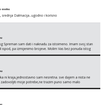
u osobu
, srednja Dalmacija...ugodno i korisno
bu
87kg Spreman sam dati i naknadu za istoimeno. Imam svoj stan
mail ispod, pa izmijenimo brojeve. Molim Vas bez ponuda istog
bu
a ni kraja,jednostavno sam nesretna. sve dajem a nista ne
e zadovoljiti moje potrebe,ne trazim puno samo malo
s i njezne poljupce po tijelu koji me jako pale,obozavam kad
ni na link ispod i nadji me tamo, cekam te!
bu