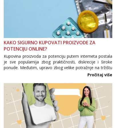
KAKO SIGURNO KUPOVATI PROIZVODE ZA
POTENCIJU ONLINE?
Kupovina proizvoda za potenciju putem interneta postala
je sve popularnija zbog praktičnosti, diskrecije i široke
ponude. Međutim, upravo zbog velike potražnje na tržištu
se pojavljuju i brojni krivotvoreni proizvodi, nepouzdane
Pročitaj više
internetske trgovine te proizvodi nepoznatog podrijetla. ...