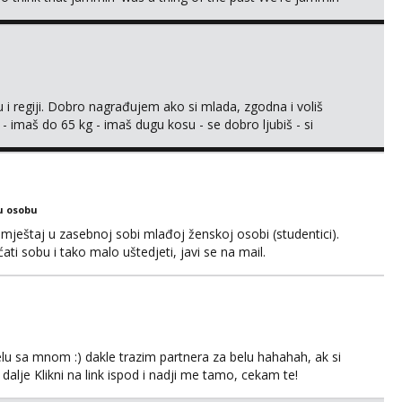
 i regiji. Dobro nagrađujem ako si mlada, zgodna i voliš
 - imaš do 65 kg - imaš dugu kosu - se dobro ljubiš - si
še) i dostupna radnim danom (vikendi i noći su za obitelj) -
ljajte se: - debele - frajeri i paro...
u osobu
ještaj u zasebnoj sobi mlađoj ženskoj osobi (studentici).
ćati sobu i tako malo uštedjeti, javi se na mail.
lu sa mnom :) dakle trazim partnera za belu hahahah, ak si
 dalje Klikni na link ispod i nadji me tamo, cekam te!