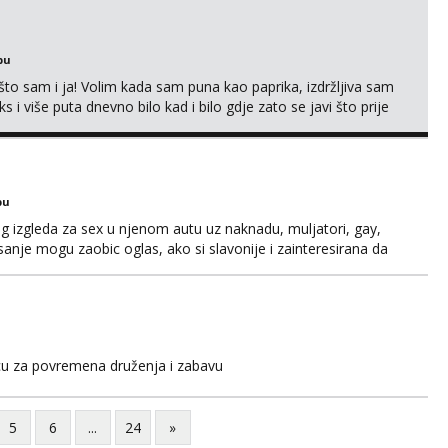
bu
što sam i ja! Volim kada sam puna kao paprika, izdržljiva sam
s i više puta dnevno bilo kad i bilo gdje zato se javi što prije
 me tamo, cekam te!
bu
og izgleda za sex u njenom autu uz naknadu, muljatori, gay,
pisanje mogu zaobic oglas, ako si slavonije i zainteresirana da
i se na whatsapp porukom 098 199 1895.
icu za povremena druženja i zabavu
5
6
...
24
»