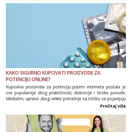
KAKO SIGURNO KUPOVATI PROIZVODE ZA
POTENCIJU ONLINE?
Kupovina proizvoda za potenciju putem interneta postala je
sve popularnija zbog praktičnosti, diskrecije i široke ponude.
Međutim, upravo zbog velike potražnje na tržištu se pojavljuju
i brojni krivotvoreni proizvodi, nepouzdane internetske
Pročitaj više
trgovine te proizvodi nepoznatog podrijetla. ...