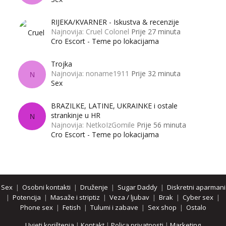
RIJEKA/KVARNER - Iskustva & recenzije
Najnovija: Cruel Colonel
Prije 27 minuta
Cro Escort - Teme po lokacijama
Trojka
Najnovija: noname1911
Prije 32 minuta
N
Sex
BRAZILKE, LATINE, UKRAINKE i ostale
strankinje u HR
N
Najnovija: NetkoIzGomile
Prije 56 minuta
Cro Escort - Teme po lokacijama
Sex
|
Osobni kontakti
|
Druženje
|
Sugar Daddy
|
Diskretni aparmani
|
Potencija
|
Masaže i striptiz
|
Veza / ljubav
|
Brak
|
Cyber sex
|
Phone sex
|
Fetish
|
Tulumi i zabave
|
Sex shop
|
Ostalo
Uvjeti korištenja
|
Kontakt
|
Polica privatnosti
|
Marketing