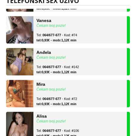
TELEFONSKI SEX UŽIVO
Tel:
064/677-677
- Kod: #106
tel:0,93€ - mob:1,12€ min
Vanesa
Čekam tvoj poziv!
Tel:
064/677-677
- Kod: #74
tel:0,93€ - mob:1,12€ min
Anđela
Čekam tvoj poziv!
Tel:
064/677-677
- Kod: #142
tel:0,93€ - mob:1,12€ min
Mira
Čekam tvoj poziv!
Tel:
064/677-677
- Kod: #72
tel:0,93€ - mob:1,12€ min
Alisa
Čekam tvoj poziv!
Tel:
064/677-677
- Kod: #106
tel:0,93€ - mob:1,12€ min