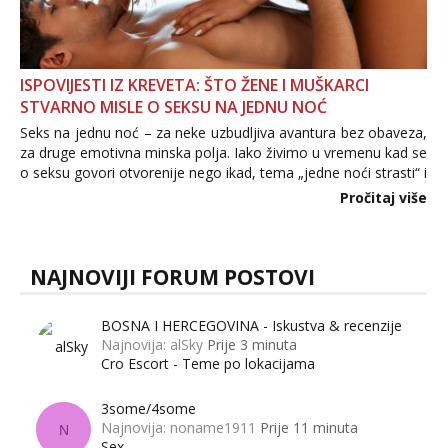
ISPOVIJESTI IZ KREVETA: ŠTO ŽENE I MUŠKARCI
STVARNO MISLE O SEKSU NA JEDNU NOĆ
Seks na jednu noć – za neke uzbudljiva avantura bez obaveza,
za druge emotivna minska polja. Iako živimo u vremenu kad se
o seksu govori otvorenije nego ikad, tema „jedne noći strasti“ i
dalje izaziva burne rasprave. Što zapravo misle žene, a što
Pročitaj više
muškarci? Jesu...
NAJNOVIJI FORUM POSTOVI
BOSNA I HERCEGOVINA - Iskustva & recenzije
Najnovija: alSky
Prije 3 minuta
Cro Escort - Teme po lokacijama
3some/4some
Najnovija: noname1911
Prije 11 minuta
N
Sex