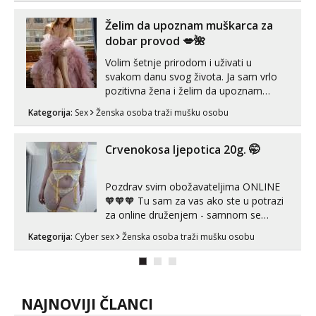
Želim da upoznam muškarca za
dobar provod 💋🌺
Volim šetnje prirodom i uživati u
svakom danu svog života. Ja sam vrlo
pozitivna žena i želim da upoznam
muškarca za dobar provod, naravno
Kategorija:
Sex
Ženska osoba traži mušku osobu
može i nešto više.💋🌺 Klikni na link
ispod i nadji me tamo, cekam te!
Crvenokosa ljepotica 20g. 🤭
Pozdrav svim obožavateljima ONLINE
🧡🧡🧡 Tu sam za vas ako ste u potrazi
za online druženjem - samnom se
možete zabaviti preko videopoziva, ili
Kategorija:
Cyber sex
Ženska osoba traži mušku osobu
ako vam nisam dovoljna radim i u paru i
trojci s kolegicama, svaka je drugačija
😉 Radim i vruća tipkanja uz slike i hot
line pozive. Za vas sam pripremila ...
NAJNOVIJI ČLANCI