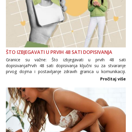
ŠTO IZBJEGAVATI U PRVIH 48 SATI DOPISIVANJA
Granice su važne: Što izbjegavati u prvih 48 sati
dopisivanjaPrvih 48 sati dopisivanja ključni su za stvaranje
prvog dojma i postavljanje zdravih granica u komunikaciji.
Važno je izbjeći prebrzo otkrivanje osobnih ili intimnih
Pročitaj više
informacija, jer nepoznata osoba još nije zaslužila to
povjerenje. Takođe...