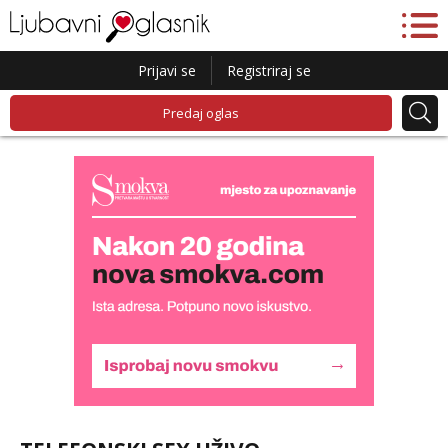
Prijavi se
Registriraj se
Predaj oglas
Alisa
Čekam tvoj poziv!