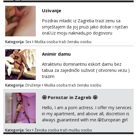
ozbiljne žene koje su se našle u mom oglasu.
Čekam tvoj poziv!
Uzivanje
Tel:
064/677-677
- Kod: #87
Pozdrav mladic iz Zagreba trazi zenu sa
tel:0,93€ - mob:1,12€ min
smještajem da joj pruzi jako dobar i nježan
Zara
oral.Uz moju naknadu,po dogovoru
Razgovaram :)
.Diskrecija osigurana.
Kategorija:
Sex
Muška osoba traži žensku osobu
Tel:
064/677-677
- Kod: #123
tel:0,93€ - mob:1,12€ min
Animir damu
Obavijesti me kada se oslobodi
Atraktivnu dominantnu eskort damu bez
Anđela
tabua za zajednički suživot ( otvorenu vezu )
Čekam tvoj poziv!
trazim
Tel:
064/677-677
- Kod: #142
Kategorija:
Druženje
Muška osoba traži žensku osobu
tel:0,93€ - mob:1,12€ min
🤩 Pornstar in Zagreb 🤩
Mira
Čekam tvoj poziv!
Hello, I am a porn actress. I offer my services
in my apartment, and above all, discretion is
Tel:
064/677-677
- Kod: #72
always guaranteed with me.🤩European girl
tel:0,93€ - mob:1,12€ min
with experience I do classic
Kategorija:
Sex
Ženska osoba traži mušku osobu
sex,domination,and oral with condom cause