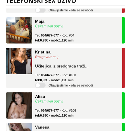
TELEFONSKI SEX UŽIVO
tel:0,93€ - mob:1,12€ min
Obavijesti me kada se oslobodi
Maja
Čekam tvoj poziv!
Tel:
064/677-677
- Kod: #04
tel:0,93€ - mob:1,12€ min
Kristina
Razgovaram :)
Učiteljica iz predgrađa traži...
Tel:
064/677-677
- Kod: #160
tel:0,93€ - mob:1,12€ min
Obavijesti me kada se oslobodi
Alisa
Čekam tvoj poziv!
Tel:
064/677-677
- Kod: #106
tel:0,93€ - mob:1,12€ min
Vanesa
Čekam tvoj poziv!