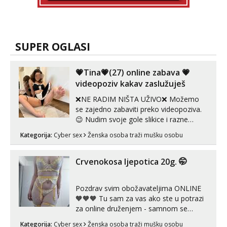
SUPER OGLASI
💗Tina💗(27) online zabava 💗
videopoziv kakav zaslužuješ
❌NE RADIM NIŠTA UŽIVO❌ Možemo
se zajedno zabaviti preko videopoziva.
😉 Nudim svoje gole slikice i razne
videouradke. 🤩 Za online zabavu pošalji
Kategorija:
Cyber sex
Ženska osoba traži mušku osobu
poruku na Whatsapp, Telegram ili Viber.
😎 +385 91 912 3322 Za provjeru moje
autentičnosti možeš me vidjeti na
Crvenokosa ljepotica 20g. 🤭
videopozivu. 😉 S vama sam vec 5 ...
Pozdrav svim obožavateljima ONLINE
🧡🧡🧡 Tu sam za vas ako ste u potrazi
za online druženjem - samnom se
možete zabaviti preko videopoziva, ili
Kategorija:
Cyber sex
Ženska osoba traži mušku osobu