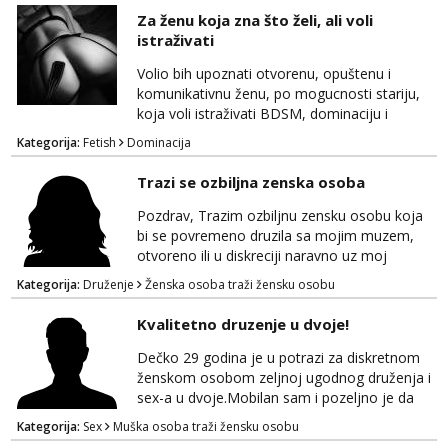
par u HR koji bi zelio probati ili masta o tako
Za ženu koja zna što želi, ali voli
necemu. Ja sam nepusac, cist, uredan i
istraživati
diskretan. 195 100 44 godine Strogo okolica
Rijeke lp
Volio bih upoznati otvorenu, opuštenu i
komunikativnu ženu, po mogucnosti stariju,
koja voli istraživati BDSM, dominaciju i
submisiju, roleplay, fetishe i razne oblike
Kategorija:
Fetish
Dominacija
kreativne erotike, kao i sex opcenito.
Obožavam starije, zrele i samopouzdane
Trazi se ozbiljna zenska osoba
zene. Iskustvo, godine, izgled nisu presudni,
kao niti cinjenica ako trazite nesto izvan braka
Pozdrav, Trazim ozbiljnu zensku osobu koja
koji je upao u monotoniju svakodnevnice.
bi se povremeno druzila sa mojim muzem,
Ono što mi je važ...
otvoreno ili u diskreciji naravno uz moj
blagoslov i moje znanje. Trazi se prijateljica
Kategorija:
Druženje
Ženska osoba traži žensku osobu
koja bi njega zadovoljila ponekad ako se
stvari poklope i ja bi bila prisutna. Ocekujem
Kvalitetno druzenje u dvoje!
te. Hvala
Dečko 29 godina je u potrazi za diskretnom
ženskom osobom zeljnoj ugodnog druženja i
sex-a u dvoje.Mobilan sam i pozeljno je da
bude iz Bjelovarske zupanije ili okolice! Ako se
Kategorija:
Sex
Muška osoba traži žensku osobu
pronalazis u oglasu javi se za brz i diskretan