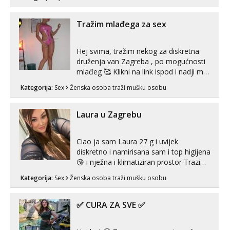
ako vam nisam dovoljna radim i u paru i
trojci s kolegicama, svaka je drugačija
😉 Radim i vruća tipkanja uz slike i hot
Tražim mlađega za sex
line pozive. Za vas sam pripremila ...
Hej svima, tražim nekog za diskretna
druženja van Zagreba , po mogućnosti
mlađeg 🥰 Klikni na link ispod i nadji me
tamo, cekam te!
Kategorija:
Sex
Ženska osoba traži mušku osobu
Laura u Zagrebu
Ciao ja sam Laura 27 g i uvijek
diskretno i namirisana sam i top higijena
😘 i nježna i klimatiziran prostor Trazim
sex za nagradu Radim klasican sex
Kategorija:
Sex
Ženska osoba traži mušku osobu
Pusenje i gutanje sperme Erotsko rublje
imam uvijek Lizati me mozes i ljubiti po
tijelu Iskljucivo neradim analni !!! I
✅ CURA ZA SVE ✅
neljubim se Wha...