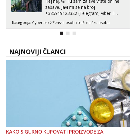
Hej hej. 🤭 Tu sam za sve vrste online
zabave. Javi mi se na broj
+385919123322 (Telegram, Viber ili
Whatsapp). 🤙 NE javljaj se na uzivo.
Kategorija:
Cyber sex
Ženska osoba traži mušku osobu
Hvala.
NAJNOVIJI ČLANCI
KAKO SIGURNO KUPOVATI PROIZVODE ZA