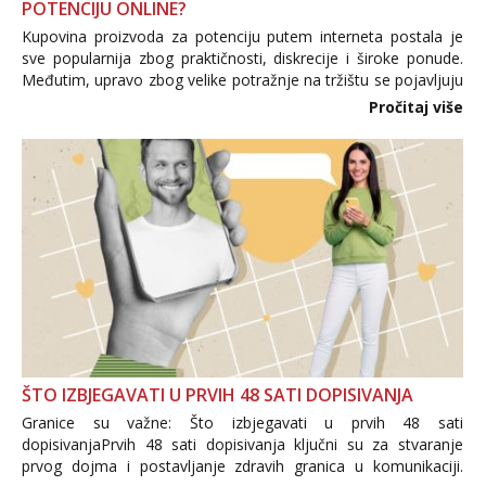
POTENCIJU ONLINE?
Kupovina proizvoda za potenciju putem interneta postala je
sve popularnija zbog praktičnosti, diskrecije i široke ponude.
Međutim, upravo zbog velike potražnje na tržištu se pojavljuju
i brojni krivotvoreni proizvodi, nepouzdane internetske
Pročitaj više
trgovine te proizvodi nepoznatog podrijetla. ...
ŠTO IZBJEGAVATI U PRVIH 48 SATI DOPISIVANJA
Granice su važne: Što izbjegavati u prvih 48 sati
dopisivanjaPrvih 48 sati dopisivanja ključni su za stvaranje
prvog dojma i postavljanje zdravih granica u komunikaciji.