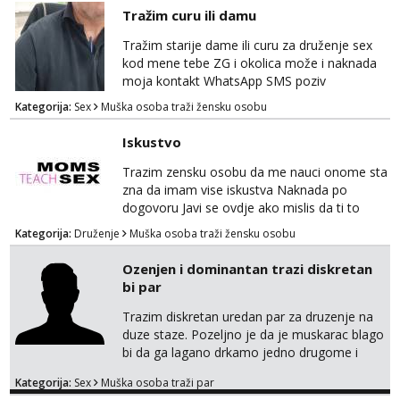
i need to stay healthy because acting and
Tražim curu ili damu
also my own health 😘 i dont do anal or
kissing
Tražim starije dame ili curu za druženje sex
kod mene tebe ZG i okolica može i naknada
moja kontakt WhatsApp SMS poziv
Kategorija:
Sex
Muška osoba traži žensku osobu
Iskustvo
Trazim zensku osobu da me nauci onome sta
zna da imam vise iskustva Naknada po
dogovoru Javi se ovdje ako mislis da ti to
mozes
Kategorija:
Druženje
Muška osoba traži žensku osobu
Ozenjen i dominantan trazi diskretan
bi par
Trazim diskretan uredan par za druzenje na
duze staze. Pozeljno je da je muskarac blago
bi da ga lagano drkamo jedno drugome i
otvoren sam da vas oboje izjebem. Imam
Kategorija:
Sex
Muška osoba traži par
iskustva sa cuckold i volio bih upoznati bracni