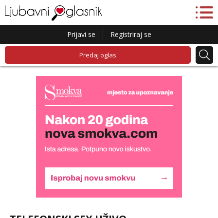
Prijavi se
Registriraj se
Predaj oglas
Liliana
Razgovaram :)
Tel:
064/677-677
- Kod: #69