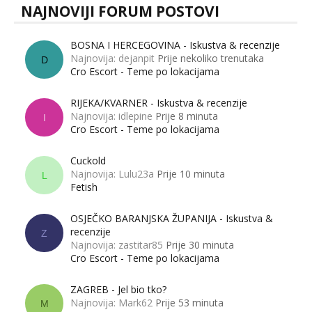
NAJNOVIJI FORUM POSTOVI
BOSNA I HERCEGOVINA - Iskustva & recenzije
Najnovija: dejanpit
Prije nekoliko trenutaka
D
Cro Escort - Teme po lokacijama
RIJEKA/KVARNER - Iskustva & recenzije
Najnovija: idlepine
Prije 8 minuta
I
Cro Escort - Teme po lokacijama
Cuckold
Najnovija: Lulu23a
Prije 10 minuta
L
Fetish
OSJEČKO BARANJSKA ŽUPANIJA - Iskustva &
recenzije
Z
Najnovija: zastitar85
Prije 30 minuta
Cro Escort - Teme po lokacijama
ZAGREB - Jel bio tko?
Najnovija: Mark62
Prije 53 minuta
M