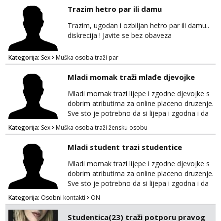
dogovor na whapp/viber/sms! 099 746 2081
Trazim hetro par ili damu
Trazim, ugodan i ozbiljan hetro par ili damu..
diskrecija ! Javite se bez obaveza
Kategorija:
Sex
Muška osoba traži par
Mladi momak traži mlađe djevojke
Mladi momak trazi lijepe i zgodne djevojke s
dobrim atributima za online placeno druzenje.
Sve sto je potrebno da si lijepa i zgodna i da
imas dobre atribute. Diskrecija zajamčena i
Kategorija:
Sex
Muška osoba traži žensku osobu
naravno nagrada za tebe. Javiti se mozete na
gmail nepoznatn45@gmail.com ili na telegram
Mladi student trazi studentice
@nepoznatnetko. Ili ako ima koji decko da bi
razmijenio slike ili videa djevojkama koje
Mladi momak trazi lijepe i zgodne djevojke s
posjeduje ili poznaje neku neka se javi t...
dobrim atributima za online placeno druzenje.
Sve sto je potrebno da si lijepa i zgodna i da
imas dobre atribute. Diskrecija zajamčena i
Kategorija:
Osobni kontakti
ON
naravno nagrada za tebe. Javiti se mozete na
gmail nepoznatn45@gmail.com ili na telegram
Studentica(23) traži potporu pravog