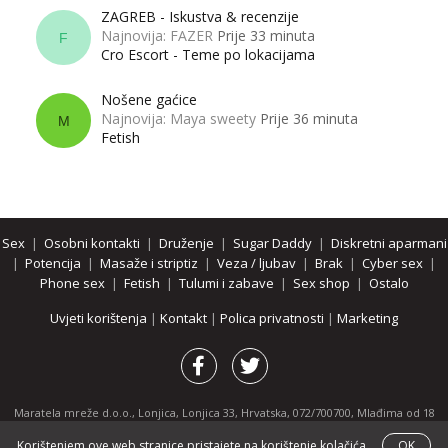
ZAGREB - Iskustva & recenzije
Najnovija: FAZER
Prije 33 minuta
F
Cro Escort - Teme po lokacijama
Nošene gaćice
Najnovija: Maya sweety
Prije 36 minuta
M
Fetish
Sex
|
Osobni kontakti
|
Druženje
|
Sugar Daddy
|
Diskretni aparmani
|
Potencija
|
Masaže i striptiz
|
Veza / ljubav
|
Brak
|
Cyber sex
|
Phone sex
|
Fetish
|
Tulumi i zabave
|
Sex shop
|
Ostalo
Uvjeti korištenja
|
Kontakt
|
Polica privatnosti
|
Marketing
Maratela mreže d.o.o., Lonjica, Lonjica 33, Hrvatska, 072/700700, Mlađima od 18
godina zabranjeno je pregledavanje stranice i svih njenih dijelova.
Korištenjem ove web stranice pristajete na korištenje kolačića.
OK
Partnerski portali:
osobnikontakti.com
|
hotline.hr
|
ThePornDude.com