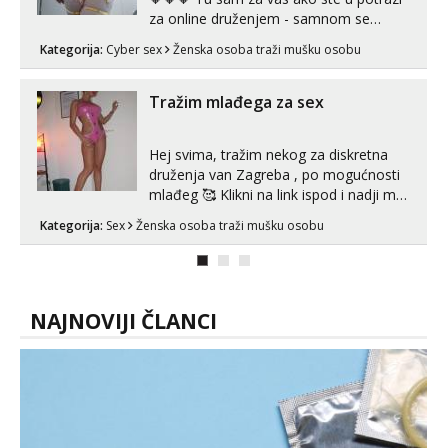
za online druženjem - samnom se
možete zabaviti preko videopoziva, ili
Kategorija:
Cyber sex
Ženska osoba traži mušku osobu
ako vam nisam dovoljna radim i u paru i
trojci s kolegicama, svaka je drugačija
😉 Radim i vruća tipkanja uz slike i hot
Tražim mlađega za sex
line pozive. Za vas sam pripremila ...
Hej svima, tražim nekog za diskretna
druženja van Zagreba , po mogućnosti
mlađeg 🥰 Klikni na link ispod i nadji me
tamo, cekam te!
Kategorija:
Sex
Ženska osoba traži mušku osobu
NAJNOVIJI ČLANCI