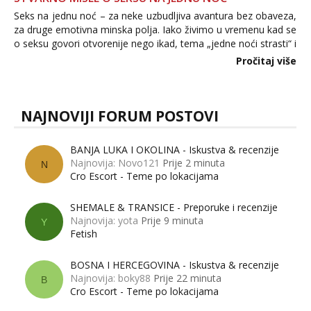
Seks na jednu noć – za neke uzbudljiva avantura bez obaveza,
za druge emotivna minska polja. Iako živimo u vremenu kad se
o seksu govori otvorenije nego ikad, tema „jedne noći strasti“ i
dalje izaziva burne rasprave. Što zapravo misle žene, a što
Pročitaj više
muškarci? Jesu...
NAJNOVIJI FORUM POSTOVI
BANJA LUKA I OKOLINA - Iskustva & recenzije
Najnovija: Novo121
Prije 2 minuta
N
Cro Escort - Teme po lokacijama
SHEMALE & TRANSICE - Preporuke i recenzije
Najnovija: yota
Prije 9 minuta
Y
Fetish
BOSNA I HERCEGOVINA - Iskustva & recenzije
Najnovija: boky88
Prije 22 minuta
B
Cro Escort - Teme po lokacijama