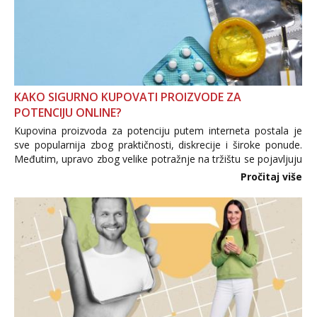
KAKO SIGURNO KUPOVATI PROIZVODE ZA
POTENCIJU ONLINE?
Kupovina proizvoda za potenciju putem interneta postala je
sve popularnija zbog praktičnosti, diskrecije i široke ponude.
Međutim, upravo zbog velike potražnje na tržištu se pojavljuju
i brojni krivotvoreni proizvodi, nepouzdane internetske
Pročitaj više
trgovine te proizvodi nepoznatog podrijetla. ...