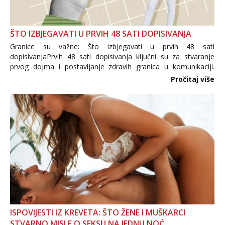
ŠTO IZBJEGAVATI U PRVIH 48 SATI DOPISIVANJA
Granice su važne: Što izbjegavati u prvih 48 sati
dopisivanjaPrvih 48 sati dopisivanja ključni su za stvaranje
prvog dojma i postavljanje zdravih granica u komunikaciji.
Važno je izbjeći prebrzo otkrivanje osobnih ili intimnih
Pročitaj više
informacija, jer nepoznata osoba još nije zaslužila to
povjerenje. Takođe...
ISPOVIJESTI IZ KREVETA: ŠTO ŽENE I MUŠKARCI
STVARNO MISLE O SEKSU NA JEDNU NOĆ