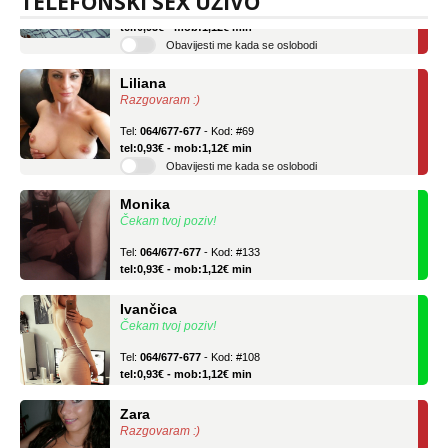
TELEFONSKI SEX UŽIVO
Tel:
064/677-677
- Kod: #136
tel:0,93€ - mob:1,12€ min
Obavijesti me kada se oslobodi
Liliana
Razgovaram :)
Tel:
064/677-677
- Kod: #69
tel:0,93€ - mob:1,12€ min
Obavijesti me kada se oslobodi
Monika
Čekam tvoj poziv!
Tel:
064/677-677
- Kod: #133
tel:0,93€ - mob:1,12€ min
Ivančica
Čekam tvoj poziv!
Tel:
064/677-677
- Kod: #108
tel:0,93€ - mob:1,12€ min
Zara
Razgovaram :)