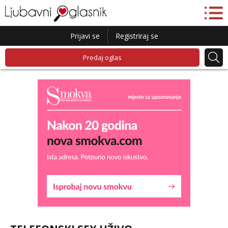
Prijavi se
Registriraj se
Predaj oglas
Lucija
Razgovaram :)