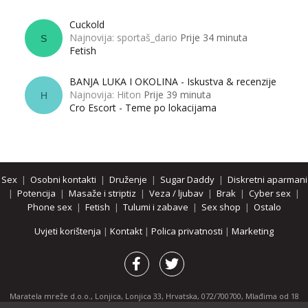
Cuckold
Najnovija: sportaš_dario
Prije 34 minuta
S
Fetish
BANJA LUKA I OKOLINA - Iskustva & recenzije
Najnovija: Hiton
Prije 39 minuta
H
Cro Escort - Teme po lokacijama
Sex
|
Osobni kontakti
|
Druženje
|
Sugar Daddy
|
Diskretni aparmani
|
Potencija
|
Masaže i striptiz
|
Veza / ljubav
|
Brak
|
Cyber sex
|
Phone sex
|
Fetish
|
Tulumi i zabave
|
Sex shop
|
Ostalo
Uvjeti korištenja
|
Kontakt
|
Polica privatnosti
|
Marketing
Maratela mreže d.o.o., Lonjica, Lonjica 33, Hrvatska, 072/700700, Mlađima od 18
godina zabranjeno je pregledavanje stranice i svih njenih dijelova.