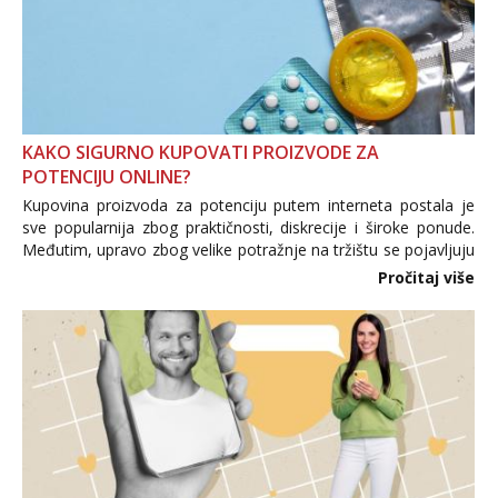
KAKO SIGURNO KUPOVATI PROIZVODE ZA
POTENCIJU ONLINE?
Kupovina proizvoda za potenciju putem interneta postala je
sve popularnija zbog praktičnosti, diskrecije i široke ponude.
Međutim, upravo zbog velike potražnje na tržištu se pojavljuju
i brojni krivotvoreni proizvodi, nepouzdane internetske
Pročitaj više
trgovine te proizvodi nepoznatog podrijetla. ...