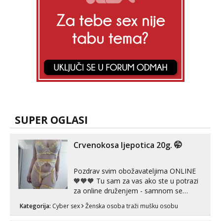
SUPER OGLASI
Crvenokosa ljepotica 20g. 🤭
Pozdrav svim obožavateljima ONLINE
🧡🧡🧡 Tu sam za vas ako ste u potrazi
za online druženjem - samnom se
možete zabaviti preko videopoziva, ili
Kategorija:
Cyber sex
Ženska osoba traži mušku osobu
ako vam nisam dovoljna radim i u paru i
trojci s kolegicama, svaka je drugačija