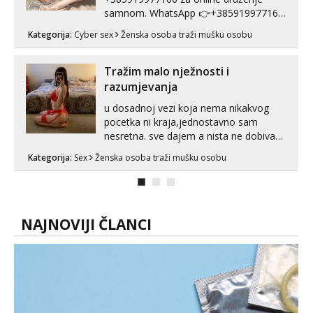
samnom. WhatsApp 👉+385919977166
Telegram 👉@enafriedrichkis Radim
Kategorija:
Cyber sex
Ženska osoba traži mušku osobu
videopozive s licem, solo i s partnerom,
kolegicama (Tina&Natali), razne
kombinacije halteri, haljine, štikle,
Tražim malo nježnosti i
samostojeće itd. Nudim svakakva videa
razumjevanja
seksa, puš...
u dosadnoj vezi koja nema nikakvog
pocetka ni kraja,jednostavno sam
nesretna. sve dajem a nista ne dobivam
za uzvrat.trazim muskarca koji ce
Kategorija:
Sex
Ženska osoba traži mušku osobu
zadovoljiti moje potrebe,ne trazim puno
samo malo njeznosti i razumjevanja.
volim njezan seks i njezne poljupce po
tijelu koji me jako pale,obozavam kad
muskar...
NAJNOVIJI ČLANCI