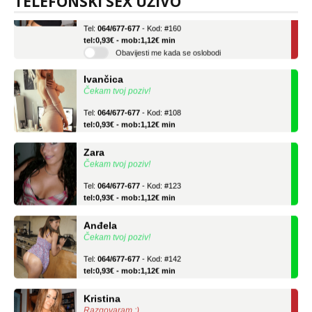
TELEFONSKI SEX UŽIVO
Učiteljica iz predgrađa traži...
Tel:
064/677-677
- Kod: #160
tel:0,93€ - mob:1,12€ min
Obavijesti me kada se oslobodi
Ivančica
Čekam tvoj poziv!
Tel:
064/677-677
- Kod: #108
tel:0,93€ - mob:1,12€ min
Zara
Čekam tvoj poziv!
Tel:
064/677-677
- Kod: #123
tel:0,93€ - mob:1,12€ min
Anđela
Čekam tvoj poziv!
Tel:
064/677-677
- Kod: #142
tel:0,93€ - mob:1,12€ min
Kristina
Razgovaram :)