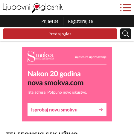
Prijavi se
Registriraj se
Predaj oglas
Kristina
Razgovaram :)