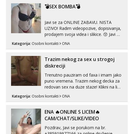
😉 Radim i vruća tipkanja uz slike i hot
💣SEX BOMBA💣
line pozive. Za vas sam pripremila ...
Javi se za ONLINE ZABAVU. NISTA
UZIVO! Radim videopozive, dopisivanja,
prodajem svoja videa i slikice. 😚 Javi mi
se porukom na Whatsupp, Viber ili
Kategorija:
Osobni kontakti
ONA
Telegram. +385 91 723 0045
Trazim nekog za sex u strogoj
diskreciji
Trenutno pauziram od faxa i imam jako
puno vremena. Trazim nekog decka za
redovan sex na duze staze! Klikni na link
ispod i nadji me tamo, cekam te!
Kategorija:
Osobni kontakti
ONA
ENA 🔥ONLINE S LICEM🔥
CAM/CHAT/SLIKE/VIDEO
Pozdrav, Javi se porukom na br.
+385919977166 za online druženje