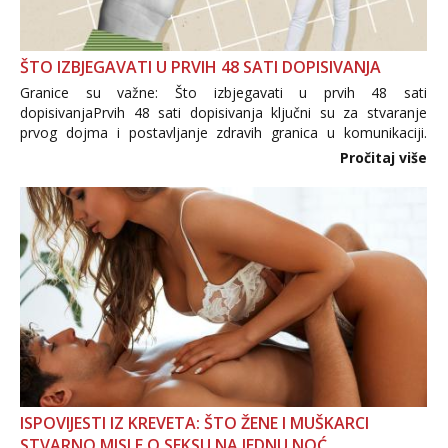
ŠTO IZBJEGAVATI U PRVIH 48 SATI DOPISIVANJA
Granice su važne: Što izbjegavati u prvih 48 sati
dopisivanjaPrvih 48 sati dopisivanja ključni su za stvaranje
prvog dojma i postavljanje zdravih granica u komunikaciji.
Važno je izbjeći prebrzo otkrivanje osobnih ili intimnih
Pročitaj više
informacija, jer nepoznata osoba još nije zaslužila to
povjerenje. Takođe...
ISPOVIJESTI IZ KREVETA: ŠTO ŽENE I MUŠKARCI
STVARNO MISLE O SEKSU NA JEDNU NOĆ