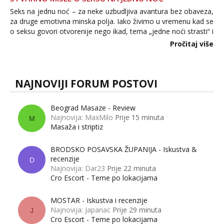
Seks na jednu noć – za neke uzbudljiva avantura bez obaveza,
za druge emotivna minska polja. Iako živimo u vremenu kad se
o seksu govori otvorenije nego ikad, tema „jedne noći strasti“ i
dalje izaziva burne rasprave. Što zapravo misle žene, a što
Pročitaj više
muškarci? Jesu...
NAJNOVIJI FORUM POSTOVI
Beograd Masaze - Review
Najnovija: MaxMilo
Prije 15 minuta
M
Masaža i striptiz
BRODSKO POSAVSKA ŽUPANIJA - Iskustva &
recenzije
D
Najnovija: Dar23
Prije 22 minuta
Cro Escort - Teme po lokacijama
MOSTAR - Iskustva i recenzije
Najnovija: Japanac
Prije 29 minuta
J
Cro Escort - Teme po lokacijama