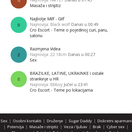
N
Masaža i striptiz
Najbolje Milf - Gilf
Najnovija: Black wolf
Danas u 00:49
B
Cro Escort - Teme o pojedinoj curi, paru,
salonu
Razmjena Videa
Najnovija: 22 18cm
Danas u 00:27
2
Sex
BRAZILKE, LATINE, UKRAINKE i ostale
strankinje u HR
B
Najnovija: Bbboy
Jučer u 23:41
Cro Escort - Teme po lokacijama
Sex
|
Osobni kontakti
|
Druženje
|
Sugar Daddy
|
Diskretni aparmani
|
Potencija
|
Masaže i striptiz
|
Veza / ljubav
|
Brak
|
Cyber sex
|