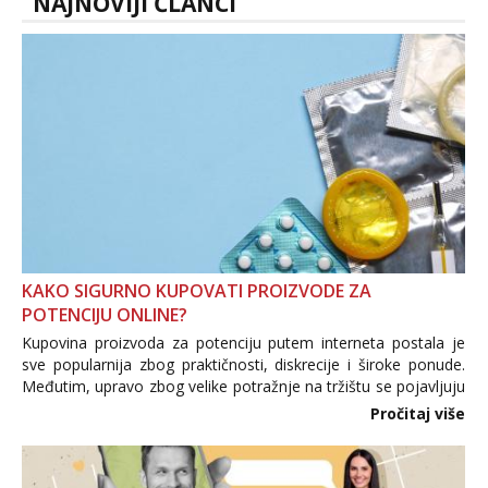
NAJNOVIJI ČLANCI
KAKO SIGURNO KUPOVATI PROIZVODE ZA
POTENCIJU ONLINE?
Kupovina proizvoda za potenciju putem interneta postala je
sve popularnija zbog praktičnosti, diskrecije i široke ponude.
Međutim, upravo zbog velike potražnje na tržištu se pojavljuju
i brojni krivotvoreni proizvodi, nepouzdane internetske
Pročitaj više
trgovine te proizvodi nepoznatog podrijetla. ...