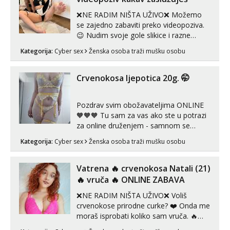
❌NE RADIM NIŠTA UŽIVO❌ Možemo
se zajedno zabaviti preko videopoziva.
😉 Nudim svoje gole slikice i razne
videouradke. 🤩 Za online zabavu pošalji
Kategorija:
Cyber sex
Ženska osoba traži mušku osobu
poruku na Whatsapp, Telegram ili Viber.
😎 +385 91 912 3322 Za provjeru moje
autentičnosti možeš me vidjeti na
Crvenokosa ljepotica 20g. 🤭
videopozivu. 😉 S vama sam vec 5 ...
Pozdrav svim obožavateljima ONLINE
🧡🧡🧡 Tu sam za vas ako ste u potrazi
za online druženjem - samnom se
možete zabaviti preko videopoziva, ili
Kategorija:
Cyber sex
Ženska osoba traži mušku osobu
ako vam nisam dovoljna radim i u paru i
trojci s kolegicama, svaka je drugačija
😉 Radim i vruća tipkanja uz slike i hot
Vatrena ‎️‍🔥 crvenokosa Natali (21)
line pozive. Za vas sam pripremila ...
‎️‍🔥 vruča‎ ️‍🔥 ONLINE ZABAVA
❌NE RADIM NIŠTA UŽIVO❌ Voliš
crvenokose prirodne curke? ❤️ Onda me
moraš isprobati koliko sam vruča.‎ ️‍🔥
MLADA vražica koja ima 100%