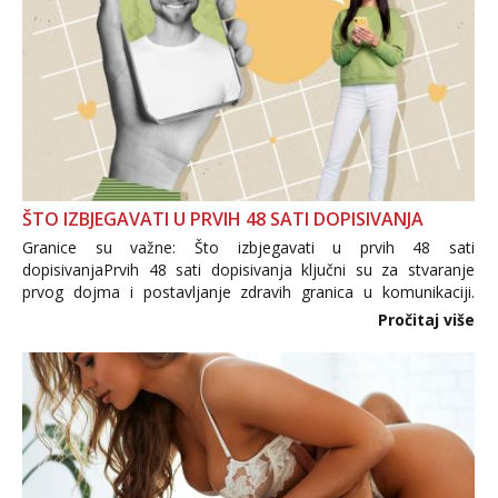
ŠTO IZBJEGAVATI U PRVIH 48 SATI DOPISIVANJA
Granice su važne: Što izbjegavati u prvih 48 sati
dopisivanjaPrvih 48 sati dopisivanja ključni su za stvaranje
prvog dojma i postavljanje zdravih granica u komunikaciji.
Važno je izbjeći prebrzo otkrivanje osobnih ili intimnih
Pročitaj više
informacija, jer nepoznata osoba još nije zaslužila to
povjerenje. Takođe...