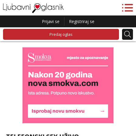
Prijavi se
Registriraj se
Predaj oglas
Lucija
Razgovaram :)