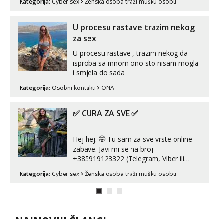
Kategorija:
Cyber sex
Ženska osoba traži mušku osobu
prorodne grudi, 💦 Misli su mi uvijek
prljave i u svemu vidim samo užitak. 💦
U mojoj raznolikoj ponudi možeš
U procesu rastave trazim nekog
pranaći nešto po svojoj mjeri. Sexi videa
za sex
s kolegica...
U procesu rastave , trazim nekog da
isproba sa mnom ono sto nisam mogla
i smjela do sada
Kategorija:
Osobni kontakti
ONA
✅ CURA ZA SVE ✅
Hej hej. 🤭 Tu sam za sve vrste online
zabave. Javi mi se na broj
+385919123322 (Telegram, Viber ili
Whatsapp). 🤙 NE javljaj se na uzivo.
Kategorija:
Cyber sex
Ženska osoba traži mušku osobu
Hvala.