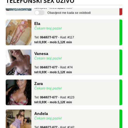
TELEFONSKI SEX UŽIVO
Tel:
064/677-677
- Kod: #136
tel:0,93€ - mob:1,12€ min
Obavijesti me kada se oslobodi
Ela
Čekam tvoj poziv!
Tel:
064/677-677
- Kod: #117
tel:0,93€ - mob:1,12€ min
Vanesa
Čekam tvoj poziv!
Tel:
064/677-677
- Kod: #74
tel:0,93€ - mob:1,12€ min
Zara
Čekam tvoj poziv!
Tel:
064/677-677
- Kod: #123
tel:0,93€ - mob:1,12€ min
Anđela
Čekam tvoj poziv!
Tel:
064/677-677
- Kod: #142