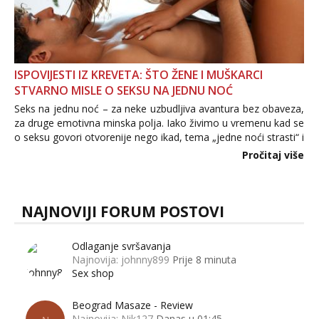
ISPOVIJESTI IZ KREVETA: ŠTO ŽENE I MUŠKARCI
STVARNO MISLE O SEKSU NA JEDNU NOĆ
Seks na jednu noć – za neke uzbudljiva avantura bez obaveza,
za druge emotivna minska polja. Iako živimo u vremenu kad se
o seksu govori otvorenije nego ikad, tema „jedne noći strasti“ i
dalje izaziva burne rasprave. Što zapravo misle žene, a što
Pročitaj više
muškarci? Jesu...
NAJNOVIJI FORUM POSTOVI
Odlaganje svršavanja
Najnovija: johnny899
Prije 8 minuta
Sex shop
Beograd Masaze - Review
Najnovija: Nik127
Danas u 01:45