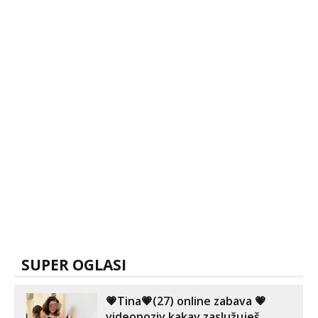
Anđela
Čekam tvoj poziv!
Tel:
064/677-677
- Kod: #142
tel:0,93€ - mob:1,12€ min
SUPER OGLASI
💗Tina💗(27) online zabava 💗
videopoziv kakav zaslužuješ