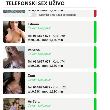
Tel:
064/677-677
- Kod: #136
TELEFONSKI SEX UŽIVO
tel:0,93€ - mob:1,12€ min
Obavijesti me kada se oslobodi
Liliana
Čekam tvoj poziv!
Tel:
064/677-677
- Kod: #69
tel:0,93€ - mob:1,12€ min
Vanesa
Čekam tvoj poziv!
Tel:
064/677-677
- Kod: #74
tel:0,93€ - mob:1,12€ min
Zara
Čekam tvoj poziv!
Tel:
064/677-677
- Kod: #123
tel:0,93€ - mob:1,12€ min
Anđela
Čekam tvoj poziv!
Tel:
064/677-677
- Kod: #142