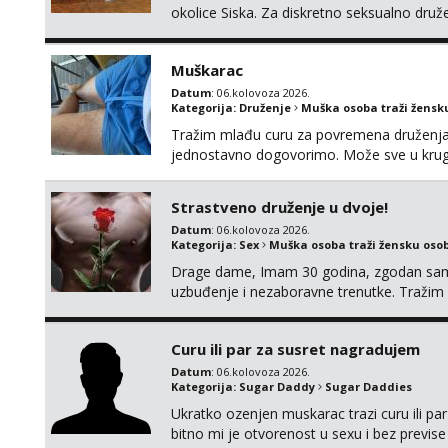
okolice Siska. Za diskretno seksualno 
ŽENU bez obzira na vjeru, nacionalnost, br
TABUA i KONDOMA upotpunjen SEKS IGRAČK
Muškarac
raznih vel...
Datum
: 06.kolovoza 2026.
Kategorija:
Druženje
Muška osoba traži žensk
Tražim mlađu curu za povremena druženja. 
jednostavno dogovorimo. Može sve u kru
Strastveno druženje u dvoje!
Datum
: 06.kolovoza 2026.
Kategorija:
Sex
Muška osoba traži žensku oso
Drage dame, Imam 30 godina, zgodan sam, 
uzbuđenje i nezaboravne trenutke. Tražim o
strasti i noći ispunjenoj užitkom bez ikakvi
kemija i muškarac koji će se potpuno posv
Curu ili par za susret nagradujem
Datum
: 06.kolovoza 2026.
Kategorija:
Sugar Daddy
Sugar Daddies
Ukratko ozenjen muskarac trazi curu ili par
bitno mi je otvorenost u sexu i bez previse