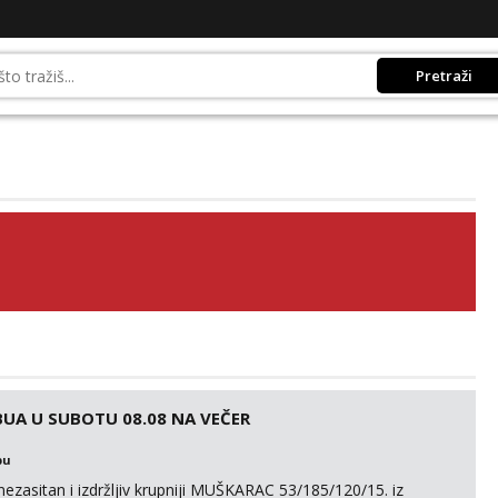
Pretraži
UA U SUBOTU 08.08 NA VEČER
bu
ezasitan i izdržljiv krupniji MUŠKARAC 53/185/120/15. iz