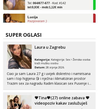
tel:0,93€ - mob:1,12€ min
Lucija
Razgovaram :)
Tel:
064/677-677
- Kod: #136
tel:0,93€ - mob:1,12€ min
Obavijesti me kada se oslobodi
SUPER OGLASI
Liliana
Čekam tvoj poziv!
Laura u Zagrebu
Tel:
064/677-677
- Kod: #69
tel:0,93€ - mob:1,12€ min
Kategorija:
Kategorija:
Sex
Ženska osoba
traži mušku osobu
Vanesa
Datum:
28.srpnja 2026.
Čekam tvoj poziv!
Ciao ja sam Laura 27 g i uvijek diskretno i namirisana
sam i top higijena 😘 i nježna i klimatiziran prostor
Tel:
064/677-677
- Kod: #74
Trazim sex za nagradu Radim klasican sex Pusenje i
tel:0,93€ - mob:1,12€ min
gutanje sperme Erotsko rublje imam uvijek Lizati me
Zara
mozes i ljubiti po tijelu Iskljucivo neradim analni !!! I
Čekam tvoj poziv!
💗Tina💗(27) online zabava 💗
neljubim se Wha...
videopoziv kakav zaslužuješ
Tel:
064/677-677
- Kod: #123
tel:0,93€ - mob:1,12€ min