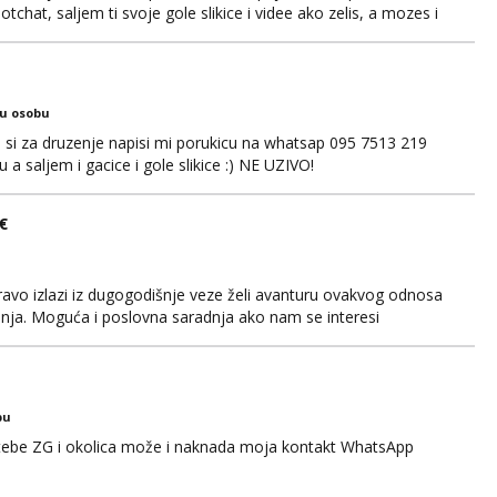
chat, saljem ti svoje gole slikice i videe ako zelis, a mozes i
. 🔥🫦 NE RADIM UZIVO...Javi se na wapp 091 548 3275,
 😽
ku osobu
ko si za druzenje napisi mi porukicu na whatsap 095 7513 219
a saljem i gacice i gole slikice :) NE UZIVO!
€
avo izlazi iz dugogodišnje veze želi avanturu ovakvog odnosa
anja. Moguća i poslovna saradnja ako nam se interesi
gije. Javite mi se sa opisom što opširnijim jer od toga ovisi da
za duži vremenski period. Naravno njegovanog i galantn...
bu
 tebe ZG i okolica može i naknada moja kontakt WhatsApp