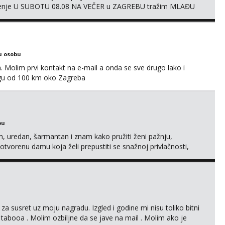
druženje U SUBOTU 08.08 NA VEČER u ZAGREBU tražim MLAĐU
ačni status i udaljenost konkretno zainteresiranu za SEKS bez
AMA od vibratora i umjetnih dilda do analnih čepova
u osobu
Molim prvi kontakt na e-mail a onda se sve drugo lako i
gu od 100 km oko Zagreba
bu
uredan, šarmantan i znam kako pružiti ženi pažnju,
tvorenu damu koja želi prepustiti se snažnoj privlačnosti,
h obaveza i komplikacija. Ako ti nedostaje dodir, poljupci,
etiti tvom zadovoljstvu, možda smo upravo ono što oboje t...
 za susret uz moju nagradu. Izgled i godine mi nisu toliko bitni
 tabooa . Molim ozbiljne da se jave na mail . Molim ako je