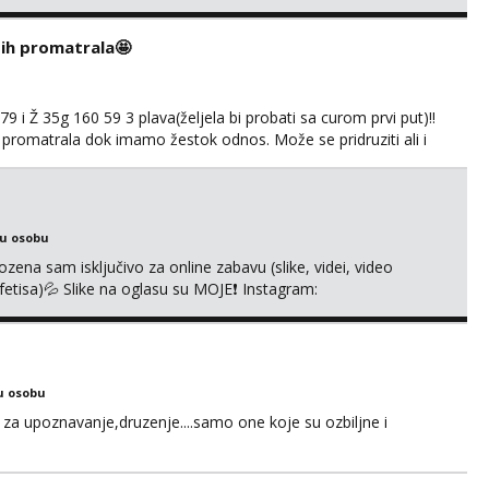
d ste . Javite se necete pozalit
i ih promatrala🤩
 i Ž 35g 160 59 3 plava(željela bi probati sa curom prvi put)!!
 promatrala dok imamo žestok odnos. Može se pridruziti ali i
imno bez upoznavanja puno.Sliku mozemo razmjeniti,ali
5.8 poslije tog mozemo se druziti,javi se na mail il...
ku osobu
na sam isključivo za online zabavu (slike, videi, video
i fetisa)💦 Slike na oglasu su MOJE❗ Instagram:
m na TELEGRAM: @MagdalenaMagy 👈 (ODGOVARAM JAKO
 Moguće verifkovanje prije zabave✅ JAVI MI SE I ISPUNI
u osobu
za upoznavanje,druzenje....samo one koje su ozbiljne i