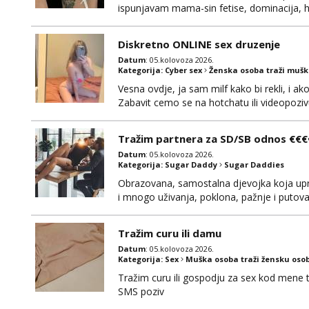
ispunjavam mama-sin fetise, dominacija, hot
dobiti gacice od mamice ako me zamolis..
mamica te ceka da ispunim sve tvoje zelje
Diskretno ONLINE sex druzenje
Datum
: 05.kolovoza 2026.
Kategorija:
Cyber sex
Ženska osoba traži muš
Vesna ovdje, ja sam milf kako bi rekli, i a
Zabavit cemo se na hotchatu ili videopozivu 
Tražim partnera za SD/SB odnos €€€
Datum
: 05.kolovoza 2026.
Kategorija:
Sugar Daddy
Sugar Daddies
Obrazovana, samostalna djevojka koja upr
i mnogo uživanja, poklona, pažnje i putov
poklapaju. Mnogo senzualnosti i lijepe ener
li ću odgovoriti. Isključivo tražim nekoga 
Tražim curu ili damu
Datum
: 05.kolovoza 2026.
Kategorija:
Sex
Muška osoba traži žensku oso
Tražim curu ili gospodju za sex kod mene
SMS poziv