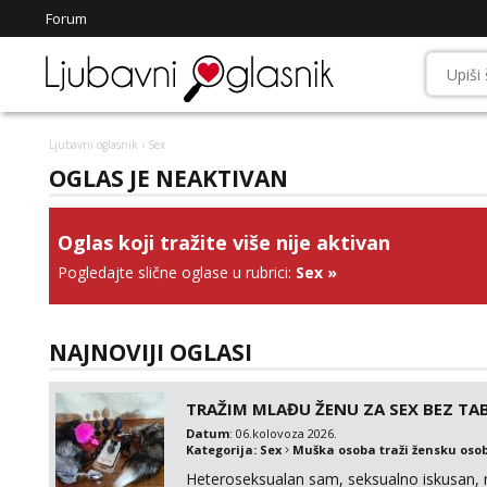
Forum
Ljubavni oglasnik
› Sex
OGLAS JE NEAKTIVAN
Oglas koji tražite više nije aktivan
Pogledajte slične oglase u rubrici:
Sex
»
NAJNOVIJI OGLASI
TRAŽIM MLAĐU ŽENU ZA SEX BEZ TAB
Datum
: 06.kolovoza 2026.
Kategorija:
Sex
Muška osoba traži žensku oso
Heteroseksualan sam, seksualno iskusan, n