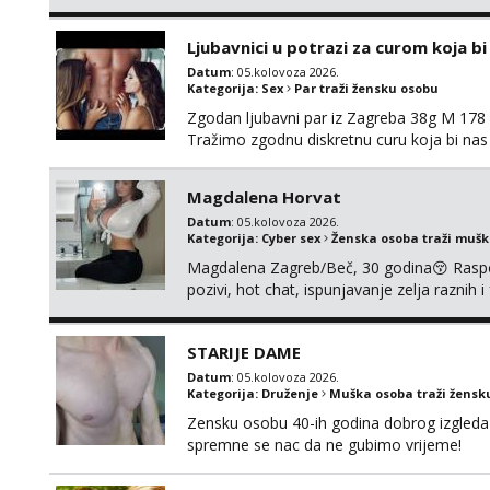
moguce prvi mail sa slikom ili opisom i otku
Ljubavnici u potrazi za curom koja b
Datum
: 05.kolovoza 2026.
Kategorija:
Sex
Par traži žensku osobu
Zgodan ljubavni par iz Zagreba 38g M 178 79
Tražimo zgodnu diskretnu curu koja bi nas
ne mora.Bitno da uzivamo diskretno anon
najbolje uzivo se upoznati. Na goo smo do 1
Magdalena Horvat
Datum
: 05.kolovoza 2026.
Kategorija:
Cyber sex
Ženska osoba traži muš
Magdalena Zagreb/Beč, 30 godina😚 Raspoze
pozivi, hot chat, ispunjavanje zelja raznih 
@MagdalenaMagyy Javite mi se poruko
BRZO TU I TU PISITE AKO STE ZA ZABAVU)
STARIJE DAME
SVOJE NAJVECE FANTAZIJE😈 CEKA...
Datum
: 05.kolovoza 2026.
Kategorija:
Druženje
Muška osoba traži žensk
Zensku osobu 40-ih godina dobrog izgleda 
spremne se nac da ne gubimo vrijeme!