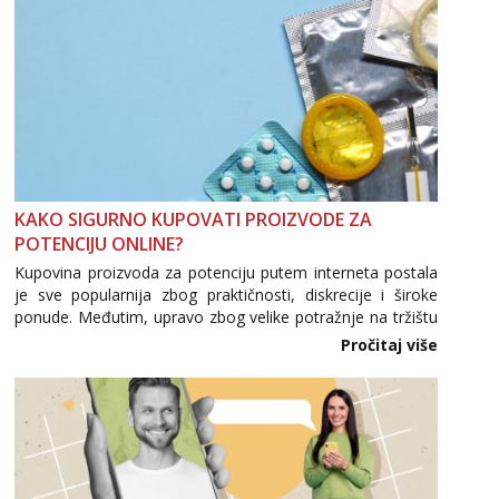
KAKO SIGURNO KUPOVATI PROIZVODE ZA
POTENCIJU ONLINE?
Kupovina proizvoda za potenciju putem interneta postala
je sve popularnija zbog praktičnosti, diskrecije i široke
ponude. Međutim, upravo zbog velike potražnje na tržištu
se pojavljuju i brojni krivotvoreni proizvodi, nepouzdane
Pročitaj više
internetske trgovine te proizvodi nepoznatog podrijetla. ...