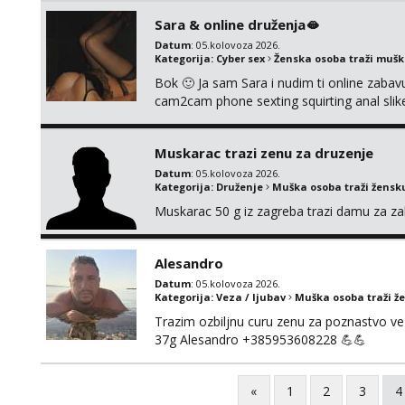
Sara & online druženja🫦
Datum
: 05.kolovoza 2026.
Kategorija:
Cyber sex
Ženska osoba traži muš
Bok 🙂 Ja sam Sara i nudim ti online zabavu
cam2cam phone sexting squirting anal slike 
uradci. Javi se porukom na wapp i zakaži sv
Muskarac trazi zenu za druzenje
Datum
: 05.kolovoza 2026.
Kategorija:
Druženje
Muška osoba traži žensk
Muskarac 50 g iz zagreba trazi damu za zab
Alesandro
Datum
: 05.kolovoza 2026.
Kategorija:
Veza / ljubav
Muška osoba traži ž
Trazim ozbiljnu curu zenu za poznastvo v
37g Alesandro +385953608228 💪💪
«
1
2
3
4