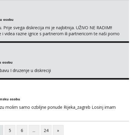
ku osobu
. Prije svega diskrecija mi je najbitnija. UŽIVO NE RADIM!!
i videa razne igrice s partnerom ili partnericom te naši porno
oj termin. P.S. tražit ćeš me još 🫠💦
u osobu
avu I druzenje u diskreciji
ensku osobu
ezu molim samo ozbiljne ponude Rijeka_zagreb Losinj imam
5
6
...
24
»