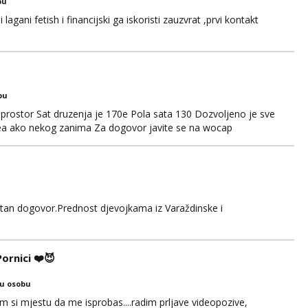
bu
gani fetish i financijski ga iskoristi zauzvrat ,prvi kontakt
bu
prostor Sat druzenja je 170e Pola sata 130 Dozvoljeno je sve
idea ako nekog zanima Za dogovor javite se na wocap
retan dogovor.Prednost djevojkama iz Varaždinske i
rnici ❤️😈
ku osobu
si mjestu da me isprobas....radim prljave videopozive,