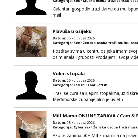
Kategorija:
Sex
Muška osoba traži žensku oso
Galantan gospodin trazi damu da mu ispuni la
mail
Plavuša u osijeku
Datum
: 05.kolovoza 2026.
Kategorija:
Sex
Ženska osoba traži mušku oso
Pozdrav svima u centru osijeka imam svoj 
osim anala i grubosti Prodajem i svoja v
0919282417
Volim stopala
Datum
: 05.kolovoza 2026.
Kategorija:
Fetish
Foot Fetish
Traži se cura sa lijepim stopalima,uz disk
Međimurske županije,ali nije uvjet:)
Milf Mama ONLINE ZABAVA / Cam & Po
Datum
: 05.kolovoza 2026.
Kategorija:
Cyber sex
Ženska osoba traži muš
Ako te zanima 50+ MILF mamica na pravom 