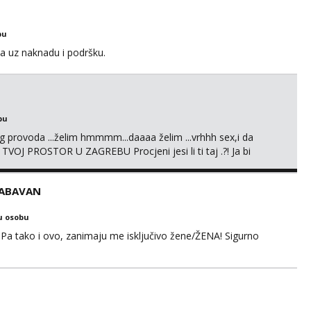
bu
a uz naknadu i podršku.
bu
g provoda ...želim hmmmm...daaaa želim ...vrhhh sex,i da
 TVOJ PROSTOR U ZAGREBU Procjeni jesi li ti taj .?! Ja bi
i prcasta guza ... Javi se 🔥Samo na mail.
ZABAVAN
u osobu
Pa tako i ovo, zanimaju me isključivo žene/ŽENA! Sigurno