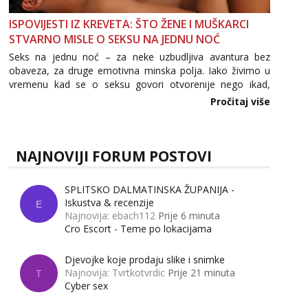
ISPOVIJESTI IZ KREVETA: ŠTO ŽENE I MUŠKARCI
STVARNO MISLE O SEKSU NA JEDNU NOĆ
Seks na jednu noć – za neke uzbudljiva avantura bez
obaveza, za druge emotivna minska polja. Iako živimo u
vremenu kad se o seksu govori otvorenije nego ikad,
tema „jedne noći strasti“ i dalje izaziva burne rasprave. Što
Pročitaj više
zapravo misle žene, a što muškarci? Jesu...
NAJNOVIJI FORUM POSTOVI
SPLITSKO DALMATINSKA ŽUPANIJA -
Iskustva & recenzije
E
Najnovija: ebach112
Prije 6 minuta
Cro Escort - Teme po lokacijama
Djevojke koje prodaju slike i snimke
Najnovija: Tvrtkotvrdic
Prije 21 minuta
T
Cyber sex