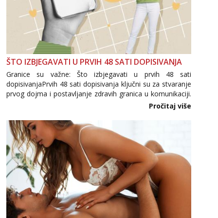
ŠTO IZBJEGAVATI U PRVIH 48 SATI DOPISIVANJA
Granice su važne: Što izbjegavati u prvih 48 sati
dopisivanjaPrvih 48 sati dopisivanja ključni su za stvaranje
prvog dojma i postavljanje zdravih granica u komunikaciji.
Važno je izbjeći prebrzo otkrivanje osobnih ili intimnih
Pročitaj više
informacija, jer nepoznata osoba još nije zaslužila to
povjerenje. Takođe...