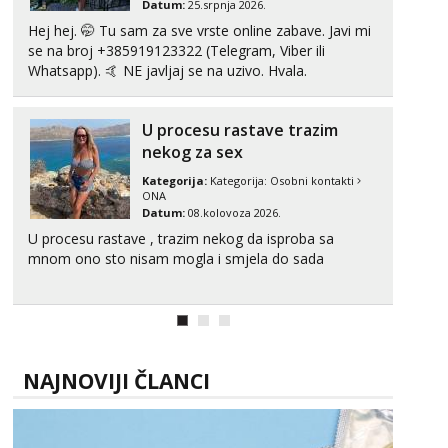
Datum:
25.srpnja 2026.
Hej hej. 🤭 Tu sam za sve vrste online zabave. Javi mi
se na broj +385919123322 (Telegram, Viber ili
Whatsapp). 🤙 NE javljaj se na uzivo. Hvala.
U procesu rastave trazim
nekog za sex
Kategorija:
Kategorija:
Osobni kontakti
ONA
Datum:
08.kolovoza 2026.
U procesu rastave , trazim nekog da isproba sa
mnom ono sto nisam mogla i smjela do sada
NAJNOVIJI ČLANCI