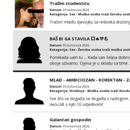
Tražim studenticu
Datum
: 05.kolovoza 2026.
Kategorija:
Sex
Muška osoba traži žensku oso
Tražim mlađu djevojku za redovita druženj
BAŠ BI GA STAVILA 💥🔥🎊💪
Datum
: 05.kolovoza 2026.
Kategorija:
Sex
Ženska osoba traži mušku oso
Ponekada sam tu ... Kada san željna dobro
oboje uživamo. Cijena je u skladu sa time .
jednog ali kvalitetnog. Prirodne veće grudi 
MLAD - AMBICIOZAN - KOREKTAN - 
Datum
: 05.kolovoza 2026.
Kategorija:
Druženje
Muška osoba traži žensk
Sve što se događa se događa s razlogom. 
neću bit s njih 10 odjednom!
Galantan gospodin
Datum
: 05.kolovoza 2026.