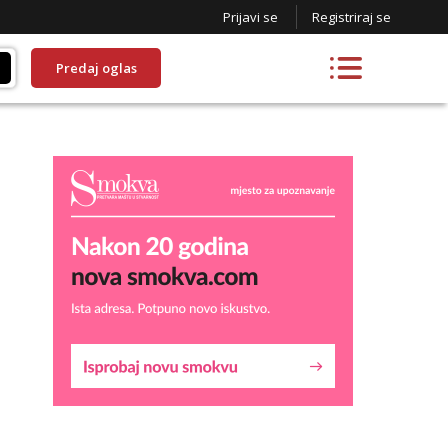
Prijavi se
Registriraj se
Predaj oglas
Lucija
Razgovaram :)