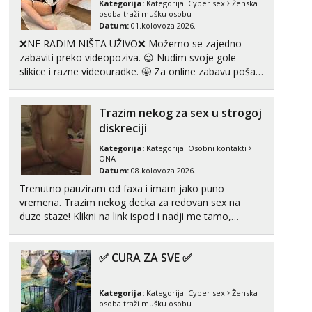
Kategorija:
Kategorija:
Cyber sex
Ženska
osoba traži mušku osobu
Datum:
01.kolovoza 2026.
Anđela
Čekam tvoj poziv!
❌NE RADIM NIŠTA UŽIVO❌ Možemo se zajedno
zabaviti preko videopoziva. 😉 Nudim svoje gole
Tel:
064/677-677
- Kod: #142
slikice i razne videouradke. 🤩 Za online zabavu pošalji
tel:0,93€ - mob:1,12€ min
poruku na Whatsapp, Telegram ili Viber. 😎 +385 91
912 3322 Za provjeru moje autentičnosti možeš me
Trazim nekog za sex u strogoj
vidjeti na videopozivu. 😉 S vama sam vec 5 ...
diskreciji
Kategorija:
Kategorija:
Osobni kontakti
ONA
Datum:
08.kolovoza 2026.
Trenutno pauziram od faxa i imam jako puno
vremena. Trazim nekog decka za redovan sex na
duze staze! Klikni na link ispod i nadji me tamo,
cekam te!
✅ CURA ZA SVE ✅
Kategorija:
Kategorija:
Cyber sex
Ženska
osoba traži mušku osobu