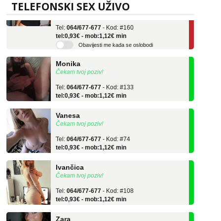
Učiteljica iz predgrađa traži...
TELEFONSKI SEX UŽIVO
Tel:
064/677-677
- Kod: #160
tel:0,93€ - mob:1,12€ min
Obavijesti me kada se oslobodi
Monika
Čekam tvoj poziv!
Tel:
064/677-677
- Kod: #133
tel:0,93€ - mob:1,12€ min
Vanesa
Čekam tvoj poziv!
Tel:
064/677-677
- Kod: #74
tel:0,93€ - mob:1,12€ min
Ivančica
Čekam tvoj poziv!
Tel:
064/677-677
- Kod: #108
tel:0,93€ - mob:1,12€ min
Zara
Čekam tvoj poziv!