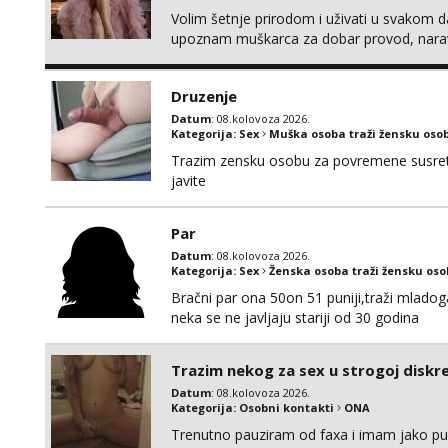
Volim šetnje prirodom i uživati u svakom da
upoznam muškarca za dobar provod, naravno
tamo, cekam te!
Druzenje
Datum
: 08.kolovoza 2026.
Kategorija:
Sex
Muška osoba traži žensku oso
Trazim zensku osobu za povremene susrete
javite
Par
Datum
: 08.kolovoza 2026.
Kategorija:
Sex
Ženska osoba traži žensku os
Bračni par ona 50on 51 puniji,traži mladog
neka se ne javljaju stariji od 30 godina
Trazim nekog za sex u strogoj diskrec
Datum
: 08.kolovoza 2026.
Kategorija:
Osobni kontakti
ONA
Trenutno pauziram od faxa i imam jako p