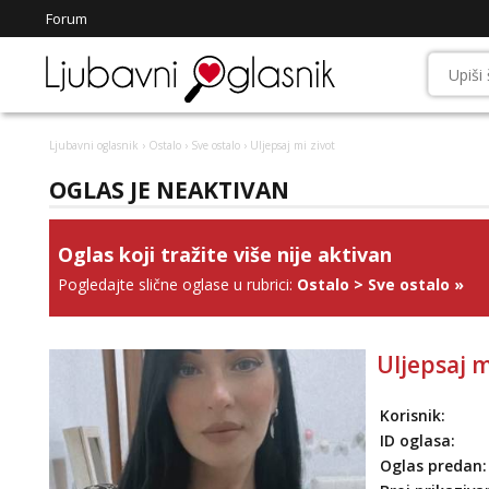
Forum
Ljubavni oglasnik
›
Ostalo
›
Sve ostalo
› Uljepsaj mi zivot
OGLAS JE NEAKTIVAN
Oglas koji tražite više nije aktivan
Pogledajte slične oglase u rubrici:
Ostalo
>
Sve ostalo
»
Uljepsaj m
Korisnik:
ID oglasa:
Oglas predan: