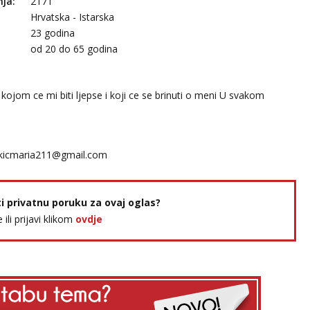
nja:
2171
Hrvatska - Istarska
23 godina
:
od 20 do 65 godina
kojom ce mi biti ljepse i koji ce se brinuti o meni U svakom
kicmaria211@gmail.com
ti privatnu poruku za ovaj oglas?
e ili prijavi klikom
ovdje