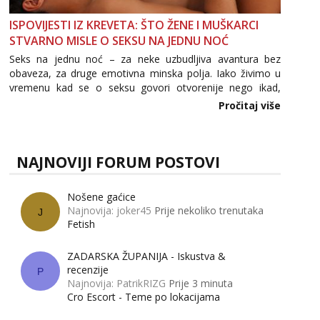
ISPOVIJESTI IZ KREVETA: ŠTO ŽENE I MUŠKARCI
STVARNO MISLE O SEKSU NA JEDNU NOĆ
Seks na jednu noć – za neke uzbudljiva avantura bez
obaveza, za druge emotivna minska polja. Iako živimo u
vremenu kad se o seksu govori otvorenije nego ikad,
tema „jedne noći strasti“ i dalje izaziva burne rasprave. Što
Pročitaj više
zapravo misle žene, a što muškarci? Jesu...
NAJNOVIJI FORUM POSTOVI
Nošene gaćice
Najnovija: joker45
Prije nekoliko trenutaka
J
Fetish
ZADARSKA ŽUPANIJA - Iskustva &
recenzije
P
Najnovija: PatrikRIZG
Prije 3 minuta
Cro Escort - Teme po lokacijama