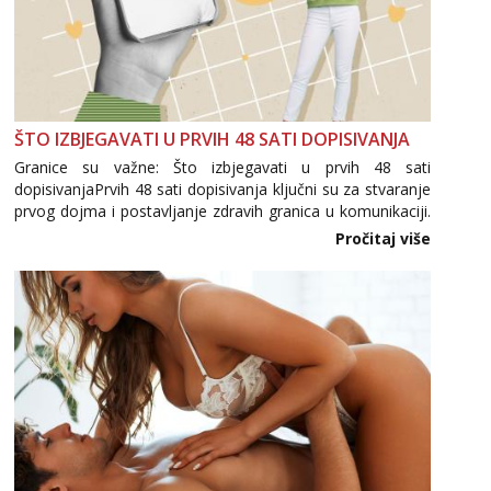
ŠTO IZBJEGAVATI U PRVIH 48 SATI DOPISIVANJA
Granice su važne: Što izbjegavati u prvih 48 sati
dopisivanjaPrvih 48 sati dopisivanja ključni su za stvaranje
prvog dojma i postavljanje zdravih granica u komunikaciji.
Važno je izbjeći prebrzo otkrivanje osobnih ili intimnih
Pročitaj više
informacija, jer nepoznata osoba još nije zaslužila to
povjerenje. Takođe...