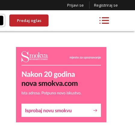
Prijavi se
Registriraj se
Predaj oglas
Kristina
Razgovaram :)