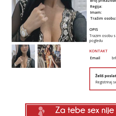
Broj prikaziva
Regija:
Imam:
Tražim osobu
OPIS
Trazim osobu s 
pogledu
KONTAKT
Email
br
Želiš posla
Registriraj s