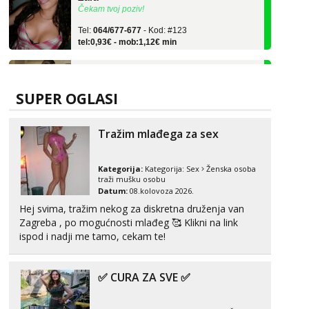
Tel:
064/677-677
- Kod: #123
tel:0,93€ - mob:1,12€ min
Anđela
Čekam tvoj poziv!
Tel:
064/677-677
- Kod: #142
SUPER OGLASI
tel:0,93€ - mob:1,12€ min
Kristina
Tražim mlađega za sex
Razgovaram :)
Učiteljica iz predgrađa traži...
Kategorija:
Kategorija:
Sex
Ženska osoba
traži mušku osobu
Tel:
064/677-677
- Kod: #160
Datum:
08.kolovoza 2026.
tel:0,93€ - mob:1,12€ min
Hej svima, tražim nekog za diskretna druženja van
Obavijesti me kada se oslobodi
Zagreba , po mogućnosti mlađeg 🥰 Klikni na link
Monika
ispod i nadji me tamo, cekam te!
Čekam tvoj poziv!
Tel:
064/677-677
- Kod: #133
✅ CURA ZA SVE ✅
tel:0,93€ - mob:1,12€ min
Vanesa