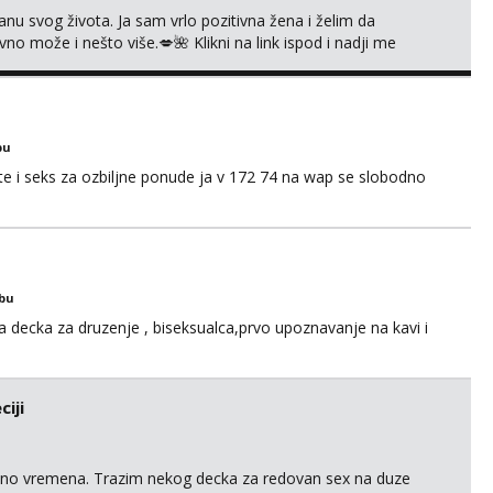
nu svog života. Ja sam vrlo pozitivna žena i želim da
 može i nešto više.💋🌺 Klikni na link ispod i nadji me
bu
 i seks za ozbiljne ponude ja v 172 74 na wap se slobodno
obu
a decka za druzenje , biseksualca,prvo upoznavanje na kavi i
iji
uno vremena. Trazim nekog decka za redovan sex na duze