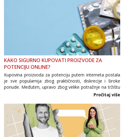
KAKO SIGURNO KUPOVATI PROIZVODE ZA
POTENCIJU ONLINE?
Kupovina proizvoda za potenciju putem interneta postala
je sve popularnija zbog praktičnosti, diskrecije i široke
ponude. Međutim, upravo zbog velike potražnje na tržištu
se pojavljuju i brojni krivotvoreni proizvodi, nepouzdane
Pročitaj više
internetske trgovine te proizvodi nepoznatog podrijetla. ...