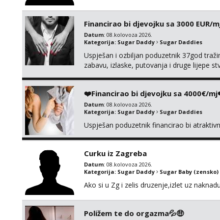
Financirao bi djevojku sa 3000 EUR/m
Datum
: 08.kolovoza 2026.
Kategorija:
Sugar Daddy
Sugar Daddies
Uspješan i ozbiljan poduzetnik 37god traž
zabavu, izlaske, putovanja i druge lijepe s
zgodna i atraktivna javi se na moj email:
❤️Financirao bi djevojku sa 4000€/mj
Datum
: 08.kolovoza 2026.
Kategorija:
Sugar Daddy
Sugar Daddies
Uspješan poduzetnik financirao bi atrakti
Curku iz Zagreba
Datum
: 08.kolovoza 2026.
Kategorija:
Sugar Daddy
Sugar Baby (zensko)
Ako si u Zg i zelis druzenje,izlet uz naknad
Poližem te do orgazma💦🤑