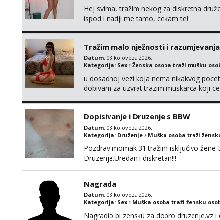
Hej svima, tražim nekog za diskretna druž
ispod i nadji me tamo, cekam te!
Tražim malo nježnosti i razumjevanja
Datum
: 08.kolovoza 2026.
Kategorija:
Sex
Ženska osoba traži mušku oso
u dosadnoj vezi koja nema nikakvog pocetk
dobivam za uzvrat.trazim muskarca koji c
njeznosti i razumjevanja. volim njezan sek
muskarac preuzme kontrolu . javi se :) Klik
Dopisivanje i Druzenje s BBW
Datum
: 08.kolovoza 2026.
Kategorija:
Druženje
Muška osoba traži žensk
Pozdrav momak 31.tražim isključivo žene 
Druzenje.Uredan i diskretan!!!
Nagrada
Datum
: 08.kolovoza 2026.
Kategorija:
Sex
Muška osoba traži žensku oso
Nagradio bi zensku za dobro druzenje.vz i 