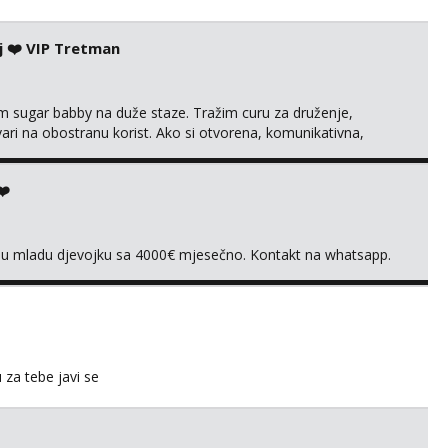
j ❤️ VIP Tretman
im sugar babby na duže staze. Tražim curu za druženje,
tvari na obostranu korist. Ako si otvorena, komunikativna,
 markodalic37@gmail.com
❤️
vnu mladu djevojku sa 4000€ mjesečno. Kontakt na whatsapp.
u za tebe javi se