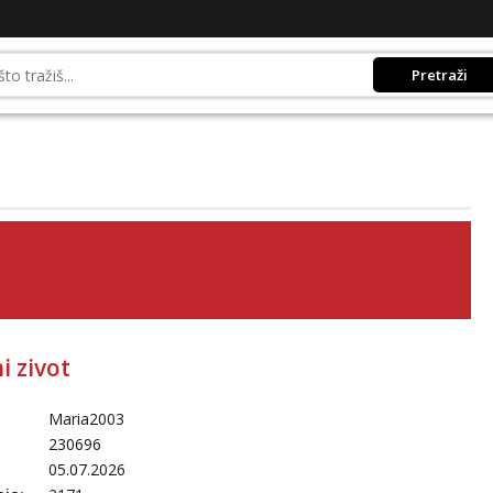
Pretraži
i zivot
Maria2003
230696
05.07.2026