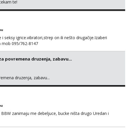
 cekam te!
bu
 seksy igrice.vibratori,strep on ili nešto drugačije.Izaberi
na mob 095/762-8147
 za povremena druzenja, zabavu...
vremena druzenja, zabavu...
bu
 BBW zanimaju me debeljuce, bucke ništa drugo Uredan i