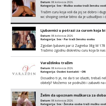
Datum
: 08.kolovoza 2026.
Kategorija:
Sex
Muška osoba traži žensku oso
Tražim curu koja voli da joj se dobro i du
wc shoping centar bitno da je uzbudljivo i d
diskretan,sliku šaljem na wapp telegram..
Ljubavnici u potrazi za curom koja b
Datum
: 08.kolovoza 2026.
Kategorija:
Sex
Par traži žensku osobu
Zgodan ljubavni par iz Zagreba 38g M 178 79
Tražimo zgodnu diskretnu curu koja bi nas
ne mora.Bitno da uzivamo diskretno anon
najbolje uzivo se upoznati. Na goo smo do 1
Varaždinku tražim
Datum
: 08.kolovoza 2026.
Kategorija:
Osobni kontakti
ON
Dosadno ti je, ne da ti se izlaziti, treba
obitelji? Možemo se podružiti i zabaviti n
Whatsapp. Samo Varaždin i okolica.
Želim da upoznam muškarca za doba
Datum
: 08.kolovoza 2026.
Kategorija:
Sex
Ženska osoba traži mušku oso