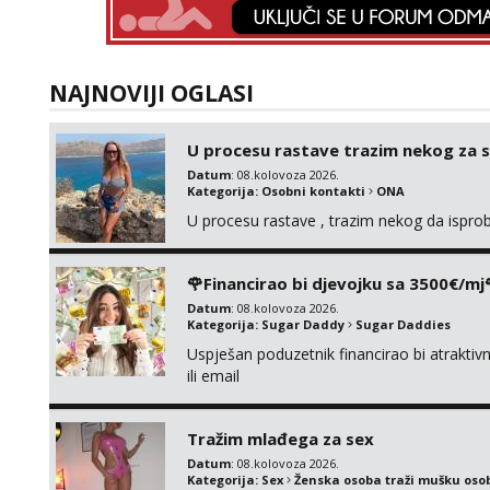
NAJNOVIJI OGLASI
U procesu rastave trazim nekog za 
Datum
: 08.kolovoza 2026.
Kategorija:
Osobni kontakti
ONA
U procesu rastave , trazim nekog da ispr
🌹Financirao bi djevojku sa 3500€/mj
Datum
: 08.kolovoza 2026.
Kategorija:
Sugar Daddy
Sugar Daddies
Uspješan poduzetnik financirao bi atrakt
ili email
Tražim mlađega za sex
Datum
: 08.kolovoza 2026.
Kategorija:
Sex
Ženska osoba traži mušku oso