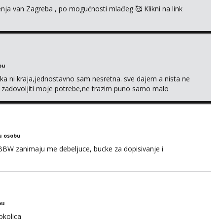
enja van Zagreba , po mogućnosti mlađeg 🥰 Klikni na link
bu
a ni kraja,jednostavno sam nesretna. sve dajem a nista ne
e zadovoljiti moje potrebe,ne trazim puno samo malo
s i njezne poljupce po tijelu koji me jako pale,obozavam kad
ni na link ispod i nadji me tamo, cekam te!
u osobu
BBW zanimaju me debeljuce, bucke za dopisivanje i
bu
okolica