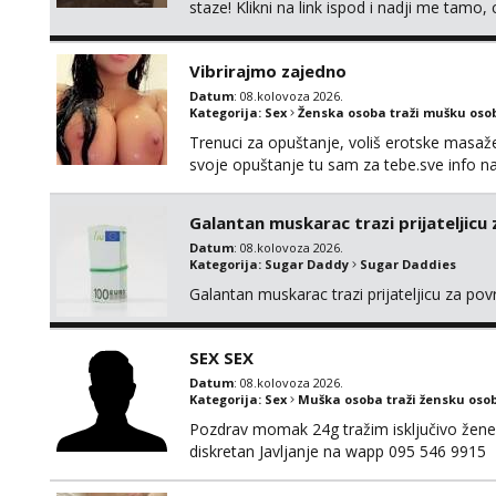
staze! Klikni na link ispod i nadji me tamo,
Vibrirajmo zajedno
Datum
: 08.kolovoza 2026.
Kategorija:
Sex
Ženska osoba traži mušku oso
Trenuci za opuštanje, voliš erotske masaže i
svoje opuštanje tu sam za tebe.sve info 
Galantan muskarac trazi prijateljicu
Datum
: 08.kolovoza 2026.
Kategorija:
Sugar Daddy
Sugar Daddies
Galantan muskarac trazi prijateljicu za po
SEX SEX
Datum
: 08.kolovoza 2026.
Kategorija:
Sex
Muška osoba traži žensku oso
Pozdrav momak 24g tražim isključivo žene
diskretan Javljanje na wapp 095 546 9915