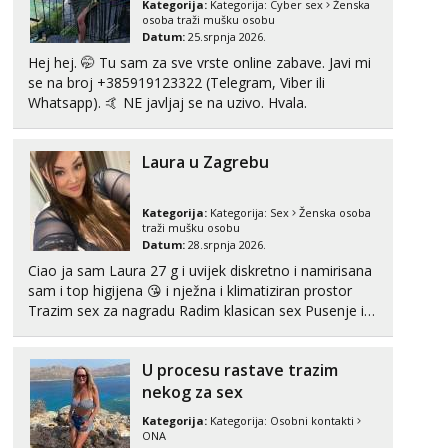
Kategorija:
Kategorija:
Cyber sex
Ženska
Čekam tvoj poziv!
osoba traži mušku osobu
Datum:
25.srpnja 2026.
Tel:
064/677-677
- Kod: #74
tel:0,93€ - mob:1,12€ min
Hej hej. 🤭 Tu sam za sve vrste online zabave. Javi mi
se na broj +385919123322 (Telegram, Viber ili
Ivančica
Whatsapp). 🤙 NE javljaj se na uzivo. Hvala.
Čekam tvoj poziv!
Tel:
064/677-677
- Kod: #108
Laura u Zagrebu
tel:0,93€ - mob:1,12€ min
Zara
Kategorija:
Kategorija:
Sex
Ženska osoba
Čekam tvoj poziv!
traži mušku osobu
Datum:
28.srpnja 2026.
Tel:
064/677-677
- Kod: #123
Ciao ja sam Laura 27 g i uvijek diskretno i namirisana
tel:0,93€ - mob:1,12€ min
sam i top higijena 😘 i nježna i klimatiziran prostor
Trazim sex za nagradu Radim klasican sex Pusenje i
Anđela
Čekam tvoj poziv!
gutanje sperme Erotsko rublje imam uvijek Lizati me
mozes i ljubiti po tijelu Iskljucivo neradim analni !!! I
Tel:
064/677-677
- Kod: #142
U procesu rastave trazim
neljubim se Wha...
tel:0,93€ - mob:1,12€ min
nekog za sex
Kategorija:
Kategorija:
Osobni kontakti
ONA