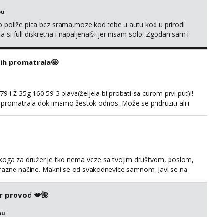
bu
go poliže pica bez srama,moze kod tebe u autu kod u prirodi
a si full diskretna i napaljena💦 jer nisam solo. Zgodan sam i
178 78kg.,javi se za brz dogovor Kontakt 0958759047
i ih promatrala🤩
 i Ž 35g 160 59 3 plava(željela bi probati sa curom prvi put)!!
 promatrala dok imamo žestok odnos. Može se pridruziti ali i
imno bez upoznavanja puno.Sliku mozemo razmjeniti,ali
5.8 poslije tog mozemo se druziti,javi se na mail il...
š nekoga za druženje tko nema veze sa tvojim društvom, poslom,
a razne načine. Makni se od svakodnevice samnom. Javi se na
r provod 💋🌺
bu