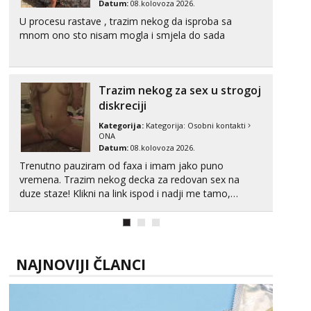
Datum:
08.kolovoza 2026.
U procesu rastave , trazim nekog da isproba sa
mnom ono sto nisam mogla i smjela do sada
Trazim nekog za sex u strogoj
diskreciji
Kategorija:
Kategorija:
Osobni kontakti
ONA
Datum:
08.kolovoza 2026.
Trenutno pauziram od faxa i imam jako puno
vremena. Trazim nekog decka za redovan sex na
duze staze! Klikni na link ispod i nadji me tamo,
cekam te!
NAJNOVIJI ČLANCI