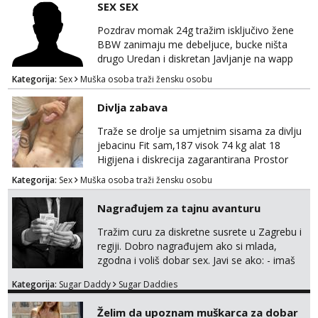
SEX SEX
Pozdrav momak 24g tražim isključivo žene
BBW zanimaju me debeljuce, bucke ništa
drugo Uredan i diskretan Javljanje na wapp
095 546 9915
Kategorija:
Sex
Muška osoba traži žensku osobu
Divlja zabava
Traže se drolje sa umjetnim sisama za divlju
jebacinu Fit sam,187 visok 74 kg alat 18
Higijena i diskrecija zagarantirana Prostor
imam na području između Zadra i Šibenika
Kategorija:
Sex
Muška osoba traži žensku osobu
Kontakt watsap 0955406511 bez poziva
Nagrađujem za tajnu avanturu
Tražim curu za diskretne susrete u Zagrebu i
regiji. Dobro nagrađujem ako si mlada,
zgodna i voliš dobar sex. Javi se ako: - imaš
do 25 godina - imaš do 65 kg - imaš dugu
Kategorija:
Sugar Daddy
Sugar Daddies
kosu - se dobro ljubiš - si fleksibilna s
vremenom (jer ga nemam previše) i
Želim da upoznam muškarca za dobar
dostupna radnim danom (vikendi i noći su za