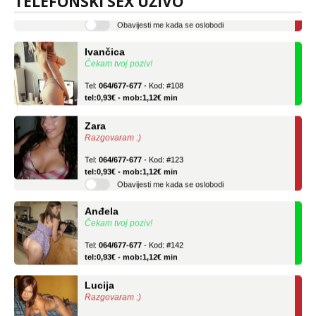
TELEFONSKI SEX UŽIVO
tel:0,93€ - mob:1,12€ min
Obavijesti me kada se oslobodi
Ivančica
Čekam tvoj poziv!
Tel:
064/677-677
- Kod: #108
tel:0,93€ - mob:1,12€ min
Zara
Razgovaram :)
Tel:
064/677-677
- Kod: #123
tel:0,93€ - mob:1,12€ min
Obavijesti me kada se oslobodi
Anđela
Čekam tvoj poziv!
Tel:
064/677-677
- Kod: #142
tel:0,93€ - mob:1,12€ min
Lucija
Razgovaram :)
Tel:
064/677-677
- Kod: #136