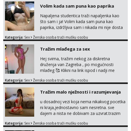
Volim kada sam puna kao paprika
Napaljena studentica traži napaljenka kao
što sam i ja! Volim kada sam puna kao
paprika, izdržljiva sam i nikada mi nije dosta
seksa. Volim grubi seks i više puta dnevno
Kategorija:
Sex
Ženska osoba traži mušku osobu
bilo kad i bilo gdje zato se javi što prije da
me isprobaš Klikni na link ispod i nadji me
Tražim mlađega za sex
tamo, cekam te!
Hej svima, tražim nekog za diskretna
druženja van Zagreba , po mogućnosti
mlađeg 🥰 Klikni na link ispod i nadji me
tamo, cekam te!
Kategorija:
Sex
Ženska osoba traži mušku osobu
Tražim malo nježnosti i razumjevanja
u dosadnoj vezi koja nema nikakvog pocetka
ni kraja,jednostavno sam nesretna. sve
dajem a nista ne dobivam za uzvrat.trazim
muskarca koji ce zadovoljiti moje potrebe,ne
Kategorija:
Sex
Ženska osoba traži mušku osobu
trazim puno samo malo njeznosti i
razumjevanja. volim njezan seks i njezne