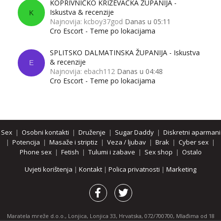
KOPRIVNIČKO KRIŽEVAČKA ŽUPANIJA -
Iskustva & recenzije
K
Najnovija: kcboy37god
Danas u 05:11
Cro Escort - Teme po lokacijama
SPLITSKO DALMATINSKA ŽUPANIJA - Iskustva
& recenzije
E
Najnovija: ebach112
Danas u 04:48
Cro Escort - Teme po lokacijama
Sex
|
Osobni kontakti
|
Druženje
|
Sugar Daddy
|
Diskretni aparmani
|
Potencija
|
Masaže i striptiz
|
Veza / ljubav
|
Brak
|
Cyber sex
|
Phone sex
|
Fetish
|
Tulumi i zabave
|
Sex shop
|
Ostalo
Uvjeti korištenja
|
Kontakt
|
Polica privatnosti
|
Marketing
Maratela mreže d.o.o., Lonjica, Lonjica 33, Hrvatska, 072/700700, Mlađima od 18