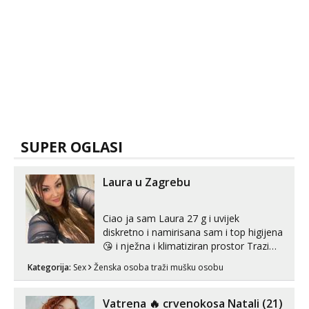
SUPER OGLASI
Laura u Zagrebu
Ciao ja sam Laura 27 g i uvijek
diskretno i namirisana sam i top higijena
😘 i nježna i klimatiziran prostor Trazim
sex za nagradu Radim klasican sex
Kategorija:
Sex
Ženska osoba traži mušku osobu
Pusenje i gutanje sperme Erotsko rublje
imam uvijek Lizati me mozes i ljubiti po
tijelu Iskljucivo neradim analni !!! I
Vatrena ‎️‍🔥 crvenokosa Natali (21)