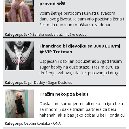
provod 💋🌺
obitelj) - vodiš brigu o zdravlju i koristiš
zaštitu Ne javljajte se: - debele - frajeri i
Volim šetnje prirodom i uživati u svakom
paro...
danu svog života. Ja sam vrlo pozitivna žena i
želim da upoznam muškarca za dobar
provod, naravno može i nešto više.💋🌺 Klikni
Kategorija:
Sex
Ženska osoba traži mušku osobu
na link ispod i nadji me tamo, cekam te!
Financirao bi djevojku sa 3000 EUR/mj
❤️ VIP Tretman
Uspješan i ozbiljan poduzetnik 37god tražim
sugar babby na duže staze. Tražim curu za
druženje, zabavu, izlaske, putovanja i druge
lijepe stvari na obostranu korist. Ako si
Kategorija:
Sugar Daddy
Sugar Daddies
otvorena, komunikativna, zgodna i atraktivna
javi se na moj email:
Tražim nekog za belu:)
markodalic37@gmail.com
Dosla sam samo jer mi fali neko da igra belu
sa mnom :) dakle trazim partnera za belu
hahahah, ak si bas jako dobar u beli , onda cu
razmislit za dalje Klikni na link ispod i nadji me
Kategorija:
Osobni kontakti
ONA
tamo, cekam te!