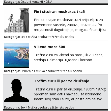
Kategorija:
Osobni kontakti
ONA
Fin i situiran muskarac traži
Fin i utjecajan muskarac trazi prijateljicu za
povremene susrete, zabavu, druzenja... Po
mogucnosti dugotrajnije, moguca financijska
potpora!
Kategorija:
Sex
Muška osoba traži žensku osobu
Vikend more 500
Tražim curu za vikend na moru, ili 2,3 dana,
srednja Dalmacija...ugodno i korisno
Kategorija:
Druženje
Muška osoba traži žensku osobu
Tražim curu ili par za druženje
Tražim curu ili par za druženje. 193cm / 87kg
Spreman sam dati i naknadu za istoimeno.
Imam svoj stan i auto, ali pristajem na sve.
Javite se na mail ispod, pa izmijenimo
Kategorija:
Sex
Muška osoba traži žensku osobu
brojeve. Molim Vas bez ponuda istog spola.