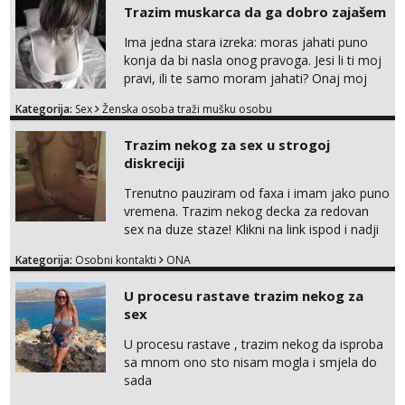
Trazim muskarca da ga dobro zajašem
poljupce po tijelu koji me jako
pale,obozavam kad muskarac preuzme
Ima jedna stara izreka: moras jahati puno
kontrolu . javi se :) Klikni na link ispod i nadji
konja da bi nasla onog pravoga. Jesi li ti moj
me tamo, cekam te!
pravi, ili te samo moram jahati? Onaj moj
bivsi je bio samo konj hahahahah Klikni niže
Kategorija:
Sex
Ženska osoba traži mušku osobu
na sexdater link i javi mi se tamo....
Trazim nekog za sex u strogoj
diskreciji
Trenutno pauziram od faxa i imam jako puno
vremena. Trazim nekog decka za redovan
sex na duze staze! Klikni na link ispod i nadji
me tamo, cekam te!
Kategorija:
Osobni kontakti
ONA
U procesu rastave trazim nekog za
sex
U procesu rastave , trazim nekog da isproba
sa mnom ono sto nisam mogla i smjela do
sada