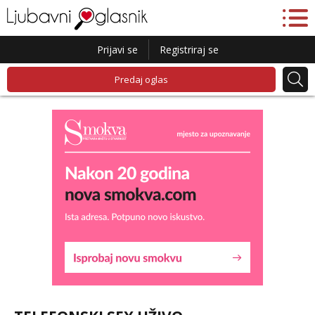
Prijavi se
Registriraj se
Predaj oglas
Lucija
Razgovaram :)
Tel:
064/677-677
- Kod: #136