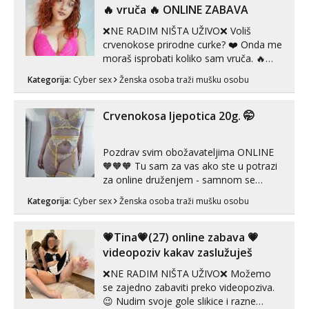
neljubim se Wha...
‎️‍🔥 vruča‎ ️‍🔥 ONLINE ZABAVA
❌NE RADIM NIŠTA UŽIVO❌ Voliš
crvenokose prirodne curke? ❤️ Onda me
moraš isprobati koliko sam vruča.‎ ️‍🔥
MLADA vražica koja ima 100%
Kategorija:
Cyber sex
Ženska osoba traži mušku osobu
prorodne grudi, 💦 Misli su mi uvijek
prljave i u svemu vidim samo užitak. 💦
U mojoj raznolikoj ponudi možeš
Crvenokosa ljepotica 20g. 🤭
pranaći nešto po svojoj mjeri. Sexi videa
s kolegica...
Pozdrav svim obožavateljima ONLINE
🧡🧡🧡 Tu sam za vas ako ste u potrazi
za online druženjem - samnom se
možete zabaviti preko videopoziva, ili
Kategorija:
Cyber sex
Ženska osoba traži mušku osobu
ako vam nisam dovoljna radim i u paru i
trojci s kolegicama, svaka je drugačija
😉 Radim i vruća tipkanja uz slike i hot
💗Tina💗(27) online zabava 💗
line pozive. Za vas sam pripremila ...
videopoziv kakav zaslužuješ
❌NE RADIM NIŠTA UŽIVO❌ Možemo
se zajedno zabaviti preko videopoziva.
😉 Nudim svoje gole slikice i razne