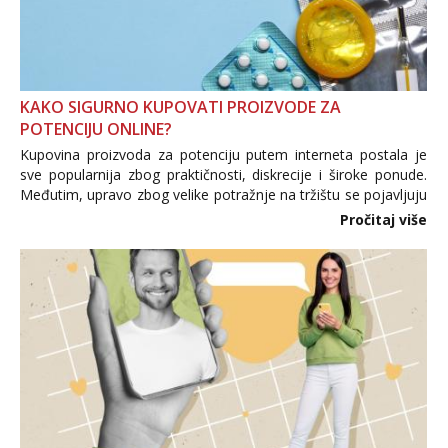
KAKO SIGURNO KUPOVATI PROIZVODE ZA
POTENCIJU ONLINE?
Kupovina proizvoda za potenciju putem interneta postala je
sve popularnija zbog praktičnosti, diskrecije i široke ponude.
Međutim, upravo zbog velike potražnje na tržištu se pojavljuju
i brojni krivotvoreni proizvodi, nepouzdane internetske
Pročitaj više
trgovine te proizvodi nepoznatog podrijetla. ...