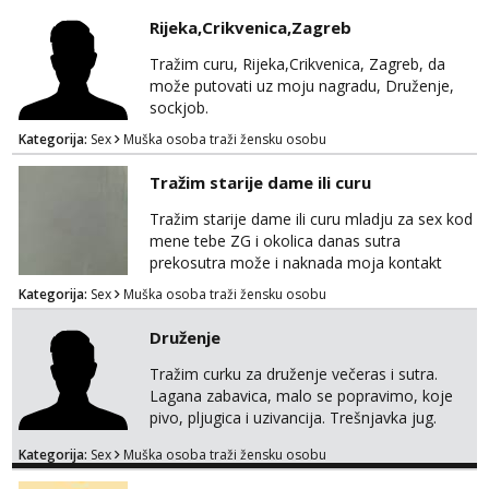
mauli772@proton.me
Rijeka,Crikvenica,Zagreb
Tražim curu, Rijeka,Crikvenica, Zagreb, da
može putovati uz moju nagradu, Druženje,
sockjob.
Kategorija:
Sex
Muška osoba traži žensku osobu
Tražim starije dame ili curu
Tražim starije dame ili curu mladju za sex kod
mene tebe ZG i okolica danas sutra
prekosutra može i naknada moja kontakt
WhatsApp SMS poziv prednosti imaju starije
Kategorija:
Sex
Muška osoba traži žensku osobu
091 2504 794
Druženje
Tražim curku za druženje večeras i sutra.
Lagana zabavica, malo se popravimo, koje
pivo, pljugica i uzivancija. Trešnjavka jug.
We're jammin' To think that jammin' was a
Kategorija:
Sex
Muška osoba traži žensku osobu
thing of the past We're jammin' And I hope
this jam is gonna last