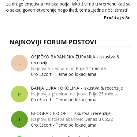
za druge emotivna minska polja. Iako živimo u vremenu kad se
o seksu govori otvorenije nego ikad, tema „jedne noći strasti“ i
dalje izaziva burne rasprave. Što zapravo misle žene, a što
Pročitaj više
muškarci? Jesu...
NAJNOVIJI FORUM POSTOVI
OSJEČKO BARANJSKA ŽUPANIJA - Iskustva &
recenzije
L
Najnovija: Leonardino
Prije 12 minuta
Cro Escort - Teme po lokacijama
BANJA LUKA I OKOLINA - Iskustva & recenzije
Najnovija: probirac_ne_jebac
Prije 25 minuta
P
Cro Escort - Teme po lokacijama
BEOGRAD ESCORT - Iskustva i recenzije
Najnovija: tolebalabanovic
Danas u 05:22
T
Cro Escort - Teme po lokacijama