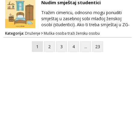
Nudim smještaj studentici
Tražim cimericu, odnosno mogu ponuditi
smještaj u zasebnoj sobi mlađoj ženskoj
osobi (studentici). Ako ti treba smještaj u ZG-
u, a ne želiš plaćati sobu i tako malo uštedjeti,
Kategorija:
Druženje
Muška osoba traži žensku osobu
javi se na mail.
1
2
3
4
...
23