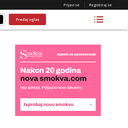
Prijavi se
Registriraj se
Predaj oglas
Žana
Razgovaram :)