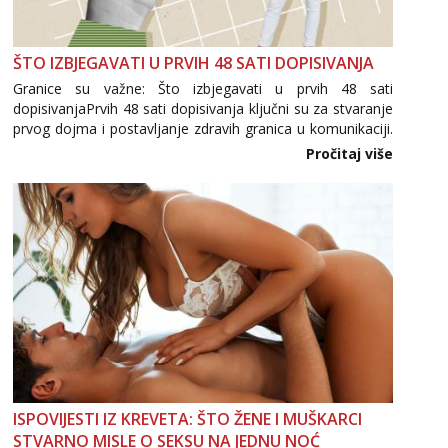
ŠTO IZBJEGAVATI U PRVIH 48 SATI DOPISIVANJA
Granice su važne: Što izbjegavati u prvih 48 sati
dopisivanjaPrvih 48 sati dopisivanja ključni su za stvaranje
prvog dojma i postavljanje zdravih granica u komunikaciji.
Važno je izbjeći prebrzo otkrivanje osobnih ili intimnih
Pročitaj više
informacija, jer nepoznata osoba još nije zaslužila to
povjerenje. Takođe...
ISPOVIJESTI IZ KREVETA: ŠTO ŽENE I MUŠKARCI
STVARNO MISLE O SEKSU NA JEDNU NOĆ