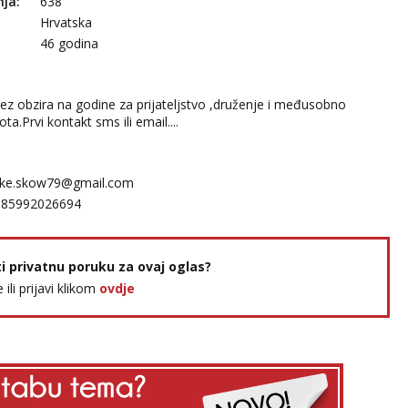
nja:
638
Hrvatska
46 godina
z obzira na godine za prijateljstvo ,druženje i međusobno
ta.Prvi kontakt sms ili email....
kke.skow79@gmail.com
385992026694
ti privatnu poruku za ovaj oglas?
e ili prijavi klikom
ovdje