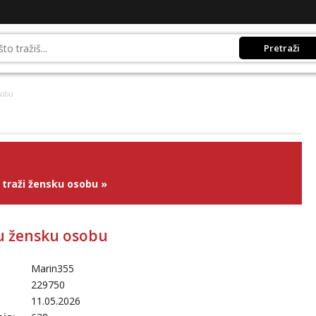
Pretraži
sobu
traži žensku osobu
»
u žensku osobu
Marin355
229750
11.05.2026