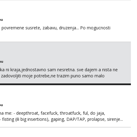
bu
u za povremene susrete, zabavu, druzenja... Po mogucnosti
bu
a ni kraja,jednostavno sam nesretna. sve dajem a nista ne
e zadovoljiti moje potrebe,ne trazim puno samo malo
s i njezne poljupce po tijelu koji me jako pale,obozavam kad
ni na link ispod i nadji me tamo, cekam te!
bu
ma me: - deepthroat, facefuck, throatfuck, ful, do jaja,
fisting (ili big insertions), gaping, DAP/TAP, prolapse, sirenje...
 se.