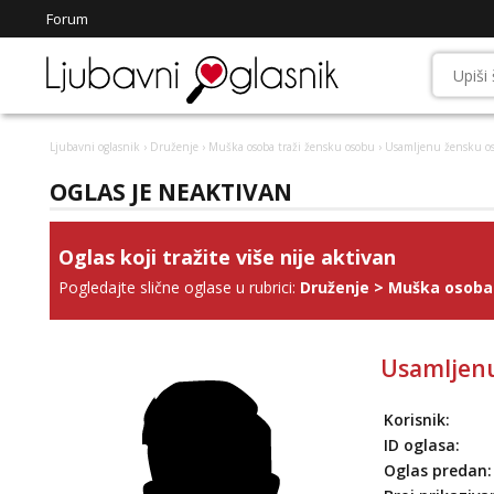
Forum
Ljubavni oglasnik
›
Druženje
›
Muška osoba traži žensku osobu
› Usamljenu žensku o
OGLAS JE NEAKTIVAN
Oglas koji tražite više nije aktivan
Pogledajte slične oglase u rubrici:
Druženje
>
Muška osoba 
Usamljen
Korisnik:
ID oglasa:
Oglas predan: