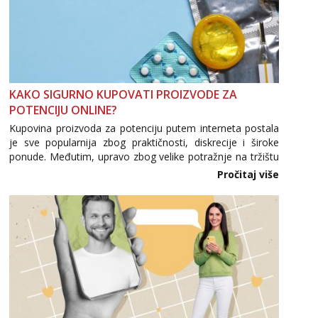
KAKO SIGURNO KUPOVATI PROIZVODE ZA
POTENCIJU ONLINE?
Kupovina proizvoda za potenciju putem interneta postala
je sve popularnija zbog praktičnosti, diskrecije i široke
ponude. Međutim, upravo zbog velike potražnje na tržištu
se pojavljuju i brojni krivotvoreni proizvodi, nepouzdane
Pročitaj više
internetske trgovine te proizvodi nepoznatog podrijetla. ...