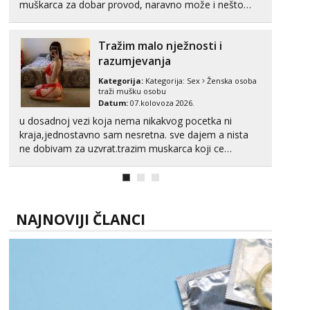
muškarca za dobar provod, naravno može i nešto
više.💋🌺 Klikni na link ispod i nadji me tamo, cekam
te!
Tražim malo nježnosti i
razumjevanja
Kategorija:
Kategorija:
Sex
Ženska osoba
traži mušku osobu
Datum:
07.kolovoza 2026.
u dosadnoj vezi koja nema nikakvog pocetka ni
kraja,jednostavno sam nesretna. sve dajem a nista
ne dobivam za uzvrat.trazim muskarca koji ce
zadovoljiti moje potrebe,ne trazim puno samo malo
njeznosti i razumjevanja. volim njezan seks i njezne
poljupce po tijelu koji me jako pale,obozavam kad
muskar...
NAJNOVIJI ČLANCI