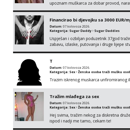
upoznam muškarca za dobar provod, naravno
tamo, cekam te!
Financirao bi djevojku sa 3000 EUR/m
Datum
: 07.kolovoza 2026.
Kategorija:
Sugar Daddy
Sugar Daddies
Uspješan i ozbiljan poduzetnik 37god traž
zabavu, izlaske, putovanja i druge lijepe s
zgodna i atraktivna javi se na moj email:
T
Datum
: 07.kolovoza 2026.
Kategorija:
Sex
Ženska osoba traži mušku oso
Trazim iskrenog muskarca unfiromiranog ili n
Tražim mlađega za sex
Datum
: 07.kolovoza 2026.
Kategorija:
Sex
Ženska osoba traži mušku oso
Hej svima, tražim nekog za diskretna druž
ispod i nadji me tamo, cekam te!