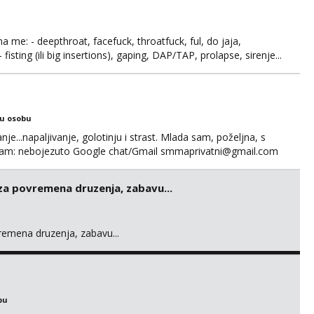
ma me: - deepthroat, facefuck, throatfuck, ful, do jaja,
fisting (ili big insertions), gaping, DAP/TAP, prolapse, sirenje...
 se. Nagrada po želji (od 500€ naviše, ovisi o tome sto
ku osobu
nje...napaljivanje, golotinju i strast. Mlada sam, poželjna, s
egram: nebojezuto Google chat/Gmail smmaprivatni@gmail.com
 za povremena druzenja, zabavu...
vremena druzenja, zabavu...
bu