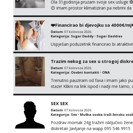
Ola 31godisnja pruzam svoje sex usluge 
😊 imam prostor klimatiziran pa nebrini da 
pusenje bez dirkanje i lizanje sexy rublje
ignoriram radim samo sa svojim slikama ori
❤️Financirao bi djevojku sa 4000€/mj
Datum
: 07.kolovoza 2026.
Kategorija:
Sugar Daddy
Sugar Daddies
Uspješan poduzetnik financirao bi atrakti
Trazim nekog za sex u strogoj diskrec
Datum
: 07.kolovoza 2026.
Kategorija:
Osobni kontakti
ONA
Trenutno pauziram od faxa i imam jako p
staze! Klikni na link ispod i nadji me tamo,
SEX SEX
Datum
: 07.kolovoza 2026.
Kategorija:
Sex
Muška osoba traži žensku oso
Pozdrav momak 24g tražim isključivo žene
diskretan Javljanje na wapp 095 546 9915