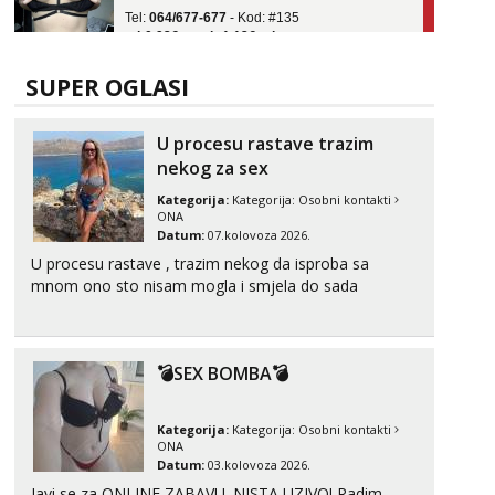
tel:0,93€ - mob:1,12€ min
Obavijesti me kada se oslobodi
Ivančica
SUPER OGLASI
Čekam tvoj poziv!
Tel:
064/677-677
- Kod: #108
U procesu rastave trazim
tel:0,93€ - mob:1,12€ min
nekog za sex
Zara
Kategorija:
Kategorija:
Osobni kontakti
Čekam tvoj poziv!
ONA
Datum:
07.kolovoza 2026.
Tel:
064/677-677
- Kod: #123
U procesu rastave , trazim nekog da isproba sa
tel:0,93€ - mob:1,12€ min
mnom ono sto nisam mogla i smjela do sada
Anđela
Čekam tvoj poziv!
Tel:
064/677-677
- Kod: #142
💣SEX BOMBA💣
tel:0,93€ - mob:1,12€ min
Kategorija:
Kategorija:
Osobni kontakti
ONA
Datum:
03.kolovoza 2026.
Javi se za ONLINE ZABAVU. NISTA UZIVO! Radim