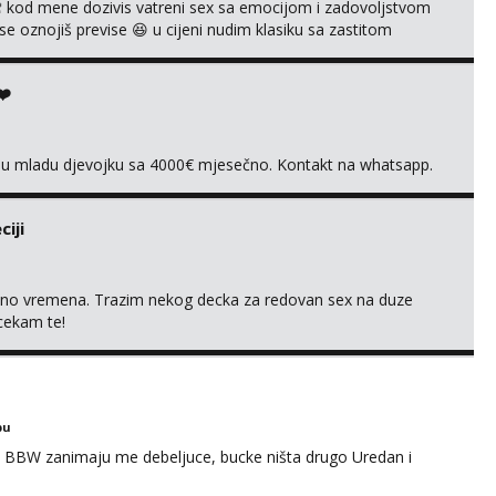
 kod mene dozivis vatreni sex sa emocijom i zadovoljstvom
se oznojiš previse 😆 u cijeni nudim klasiku sa zastitom
 uvijek imam neradim analno i pitanja ako radim bez odma
ginal ✌️😊ali neki vec me poznaju waccap...
❤️
vnu mladu djevojku sa 4000€ mjesečno. Kontakt na whatsapp.
iji
uno vremena. Trazim nekog decka za redovan sex na duze
 cekam te!
bu
 BBW zanimaju me debeljuce, bucke ništa drugo Uredan i