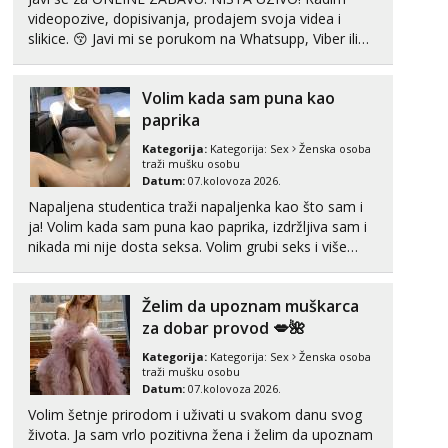
videopozive, dopisivanja, prodajem svoja videa i
slikice. 😚 Javi mi se porukom na Whatsupp, Viber ili
Telegram. +385 91 723 0045
Volim kada sam puna kao
paprika
Kategorija:
Kategorija:
Sex
Ženska osoba
traži mušku osobu
Datum:
07.kolovoza 2026.
Napaljena studentica traži napaljenka kao što sam i
ja! Volim kada sam puna kao paprika, izdržljiva sam i
nikada mi nije dosta seksa. Volim grubi seks i više
puta dnevno bilo kad i bilo gdje zato se javi što prije
da me isprobaš Klikni na link ispod i nadji me tamo,
Želim da upoznam muškarca
cekam te!
za dobar provod 💋🌺
Kategorija:
Kategorija:
Sex
Ženska osoba
traži mušku osobu
Datum:
07.kolovoza 2026.
Volim šetnje prirodom i uživati u svakom danu svog
života. Ja sam vrlo pozitivna žena i želim da upoznam