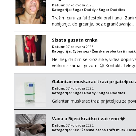
Datum
: 07.kolovoza 2026.
Kategorija:
Sugar Daddy
Sugar Daddies
Tražim curu za ful žestoki oral i anal. Zani
nabijanje, do grcanja, bez ograničavanja... - 
Ako možeš nešto od toga i spremna si, javi
možeš)
Sisata guzata crnka
Datum
: 07.kolovoza 2026.
Kategorija:
Cyber sex
Ženska osoba traži muš
Hej hej, družim se kroz slike, videa dopisiva
velikim sisama i guzom. 😉 Kontakt: Tel
Galantan muskarac trazi prijateljicu
Datum
: 07.kolovoza 2026.
Kategorija:
Sugar Daddy
Sugar Daddies
Galantan muskarac trazi prijateljicu za po
Vana u Rijeci kratko i vatreno ❤️
Datum
: 07.kolovoza 2026.
Kategorija:
Sex
Ženska osoba traži mušku oso