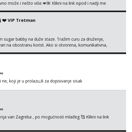
 može i nešto više.💋🌺 Klikni na link ispod i nadji me
j ❤️ VIP Tretman
im sugar babby na duže staze. Tražim curu za druženje,
tvari na obostranu korist. Ako si otvorena, komunikativna,
 markodalic37@gmail.com
bu
e, koji je u prolazu,ili za dopisivanje sisak
bu
enja van Zagreba , po mogućnosti mlađeg 🥰 Klikni na link