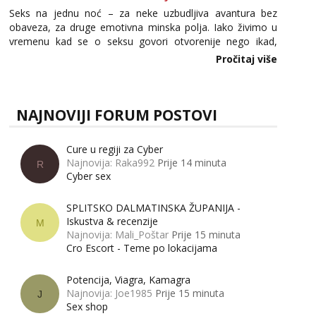
Seks na jednu noć – za neke uzbudljiva avantura bez
obaveza, za druge emotivna minska polja. Iako živimo u
vremenu kad se o seksu govori otvorenije nego ikad,
tema „jedne noći strasti“ i dalje izaziva burne rasprave. Što
Pročitaj više
zapravo misle žene, a što muškarci? Jesu...
NAJNOVIJI FORUM POSTOVI
Cure u regiji za Cyber
Najnovija: Raka992
Prije 14 minuta
R
Cyber sex
SPLITSKO DALMATINSKA ŽUPANIJA -
Iskustva & recenzije
M
Najnovija: Mali_Poštar
Prije 15 minuta
Cro Escort - Teme po lokacijama
Potencija, Viagra, Kamagra
Najnovija: Joe1985
Prije 15 minuta
J
Sex shop