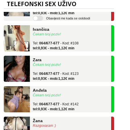
TELEFONSKI SEX UŽIVO
Tel:
064/677-677
- Kod: #135
tel:0,93€ - mob:1,12€ min
Obavijesti me kada se oslobodi
Ivančica
Čekam tvoj poziv!
Tel:
064/677-677
- Kod: #108
tel:0,93€ - mob:1,12€ min
Zara
Čekam tvoj poziv!
Tel:
064/677-677
- Kod: #123
tel:0,93€ - mob:1,12€ min
Anđela
Čekam tvoj poziv!
Tel:
064/677-677
- Kod: #142
tel:0,93€ - mob:1,12€ min
Žana
Razgovaram :)
Tel:
064/677-677
- Kod: #135