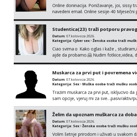
Online doninacija. Ponižavanje, joi, sissy 
navedeni email. Online sesije-40 Mjesečni
Čekam te poslušni psiću. --Pažnja!⁉️ Mnogi k
ima slične oglase s mojim slikama. Moj ogla
Studentica(23) traži potporu pravo
Datum
: 07.kolovoza 2026.
Kategorija:
Cyber sex
Ženska osoba traži muš
Ciao svima☺️ Kako oglas i kaže , studiram
ajde da probamo.🤗 Nudim fotkice,videa, d
tome slično u zamjenu za mjesečni đepara
vrijeme. Malo jesam sramežljiva ali potrud
Muskarca za prvi put i povremena vi
Datum
: 07.kolovoza 2026.
Kategorija:
Sex
Muška osoba traži mušku osob
Trazim muskarca za prvi put, iskljucivo da j
sam opcije, vjeruj mi za sve…pasiv/aktiv
povremena vidanja uz maksimalnu diskreci
110kg. Ozenjen, uz dogovor o lokaciji i v
Želim da upoznam muškarca za doba
kontinentalna...
Datum
: 07.kolovoza 2026.
Kategorija:
Sex
Ženska osoba traži mušku oso
Volim šetnje prirodom i uživati u svakom da