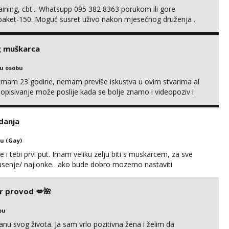
training, cbt... Whatsupp 095 382 8363 porukom ili gore
 paket-150. Moguć susret uživo nakon mjesečnog druženja .
lijenti su mi znali reći da im netko šalje moje fotke/videa ili
s za dominaciju je isključvo ov...
g muškarca
ku osobu
,imam 23 godine, nemam previše iskustva u ovim stvarima al
opisivanje može poslije kada se bolje znamo i videopoziv i
c. Idealno ne nešto jednokratno već dogovoreno i na dulje
it ću se da budeš zadovoljan i da imaš nekog za svakodn...
danja
u (Gay)
e i tebi prvi put. Imam veliku zelju biti s muskarcem, za sve
/pusenje/ najlonke…ako bude dobro mozemo nastaviti
ju,sto bude u sobi tamo i ostaje. Jace sam grade 180cm
remenu ja rjesavam apartman/hotel. Odgovara mi cijela
r provod 💋🌺
bu
nu svog života. Ja sam vrlo pozitivna žena i želim da