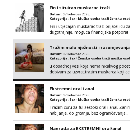
Fin i situiran muskarac traži
Datum
: 07.kolovoza 2026.
Kategorija:
Sex
Muška osoba traži žensku oso
Fin i utjecajan muskarac trazi prijateljic
dugotrajnije, moguca financijska potpora!
Tražim malo nježnosti i razumjevanja
Datum
: 07.kolovoza 2026.
Kategorija:
Sex
Ženska osoba traži mušku oso
u dosadnoj vezi koja nema nikakvog pocetk
dobivam za uzvrat.trazim muskarca koji c
njeznosti i razumjevanja. volim njezan sek
muskarac preuzme kontrolu . javi se :) Klik
Ekstremni oral i anal
Datum
: 07.kolovoza 2026.
Kategorija:
Sex
Muška osoba traži žensku oso
Tražim curu za ful žestoki oral i anal. Zani
nabijanje, do grcanja, bez ograničavanja... - 
Ako možeš nešto od toga i spremna si, javi
Nagrada za EKSTREMNI oral/anal