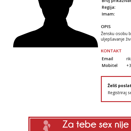
Broj prikaziva
Regija:
Imam:
OPIS
Žensku osobu be
uljepšavanje živo
KONTAKT
Email
ri
Mobitel
+
Želiš posla
Registriraj s