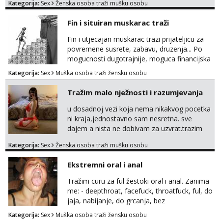
Kategorija:
Sex
Ženska osoba traži mušku osobu
Fin i situiran muskarac traži
Fin i utjecajan muskarac trazi prijateljicu za
povremene susrete, zabavu, druzenja... Po
mogucnosti dugotrajnije, moguca financijska
potpora!
Kategorija:
Sex
Muška osoba traži žensku osobu
Tražim malo nježnosti i razumjevanja
u dosadnoj vezi koja nema nikakvog pocetka
ni kraja,jednostavno sam nesretna. sve
dajem a nista ne dobivam za uzvrat.trazim
muskarca koji ce zadovoljiti moje potrebe,ne
Kategorija:
Sex
Ženska osoba traži mušku osobu
trazim puno samo malo njeznosti i
razumjevanja. volim njezan seks i njezne
Ekstremni oral i anal
poljupce po tijelu koji me jako
pale,obozavam kad muskarac preuzme
Tražim curu za ful žestoki oral i anal. Zanima
kontrolu . javi se :) Klikni na link ispod i nadji
me: - deepthroat, facefuck, throatfuck, ful, do
me tamo, cekam te!
jaja, nabijanje, do grcanja, bez
ograničavanja... - fisting (ili big insertions),
Kategorija:
Sex
Muška osoba traži žensku osobu