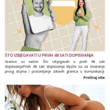
ŠTO IZBJEGAVATI U PRVIH 48 SATI DOPISIVANJA
Granice su važne: Što izbjegavati u prvih 48 sati
dopisivanjaPrvih 48 sati dopisivanja ključni su za stvaranje
prvog dojma i postavljanje zdravih granica u komunikaciji.
Važno je izbjeći prebrzo otkrivanje osobnih ili intimnih
Pročitaj više
informacija, jer nepoznata osoba još nije zaslužila to
povjerenje. Takođe...