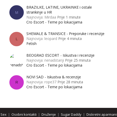
BRAZILKE, LATINE, UKRAINKE i ostale
strankinje u HR
M
Najnovija: Mirdaa
Prije 1 minute
Cro Escort - Teme po lokacijama
SHEMALE & TRANSICE - Preporuke i recenzije
Najnovija: leopard
Prije 4 minuta
L
Fetish
BEOGRAD ESCORT - Iskustva i recenzije
Najnovija: nenadstariji
Prije 25 minuta
Cro Escort - Teme po lokacijama
NOVI SAD - Iskustva & recenzije
Najnovija: rope37
Prije 28 minuta
R
Cro Escort - Teme po lokacijama
Sex
|
Osobni kontakti
|
Druženje
|
Sugar Daddy
|
Diskretni aparmani