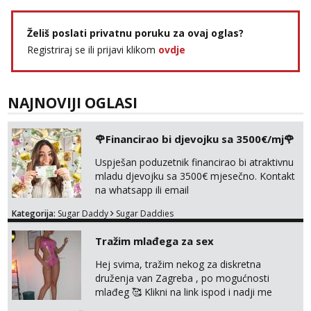
Želiš poslati privatnu poruku za ovaj oglas?
Registriraj se ili prijavi klikom
ovdje
NAJNOVIJI OGLASI
🌹Financirao bi djevojku sa 3500€/mj🌹
Uspješan poduzetnik financirao bi atraktivnu
mladu djevojku sa 3500€ mjesečno. Kontakt
na whatsapp ili email
Kategorija:
Sugar Daddy
Sugar Daddies
Tražim mlađega za sex
Hej svima, tražim nekog za diskretna
druženja van Zagreba , po mogućnosti
mlađeg 🥰 Klikni na link ispod i nadji me
tamo, cekam te!