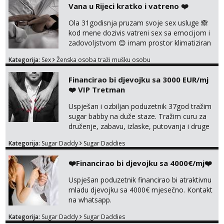
Vana u Rijeci kratko i vatreno ❤️
Ola 31godisnja pruzam svoje sex usluge 🙈
kod mene dozivis vatreni sex sa emocijom i
zadovoljstvom 😊 imam prostor klimatiziran
pa nebrini da se oznojiš previse 😆 u cijeni
Kategorija:
Sex
Ženska osoba traži mušku osobu
nudim klasiku sa zastitom pusenje bez
dirkanje i lizanje sexy rublje uvijek imam
Financirao bi djevojku sa 3000 EUR/mj
neradim analno i pitanja ako radim bez odma
❤️ VIP Tretman
ignoriram radim samo sa svojim slikama
original ✌️😊ali neki vec me poznaju waccap...
Uspješan i ozbiljan poduzetnik 37god tražim
sugar babby na duže staze. Tražim curu za
druženje, zabavu, izlaske, putovanja i druge
lijepe stvari na obostranu korist. Ako si
Kategorija:
Sugar Daddy
Sugar Daddies
otvorena, komunikativna, zgodna i atraktivna
javi se na moj email:
❤️Financirao bi djevojku sa 4000€/mj❤️
markodalic37@gmail.com
Uspješan poduzetnik financirao bi atraktivnu
mladu djevojku sa 4000€ mjesečno. Kontakt
na whatsapp.
Kategorija:
Sugar Daddy
Sugar Daddies