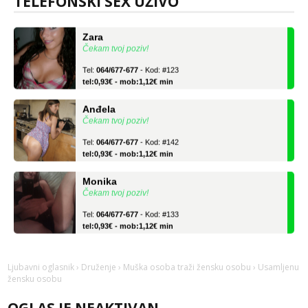
TELEFONSKI SEX UŽIVO
Zara
Čekam tvoj poziv!
Tel:
064/677-677
- Kod: #123
tel:0,93€ - mob:1,12€ min
Anđela
Čekam tvoj poziv!
Tel:
064/677-677
- Kod: #142
tel:0,93€ - mob:1,12€ min
Monika
Čekam tvoj poziv!
Tel:
064/677-677
- Kod: #133
tel:0,93€ - mob:1,12€ min
Zara
Čekam tvoj poziv!
Ljubavni oglasnik
›
Druženje
›
Muška osoba traži žensku osobu
› Usamljenu
Tel:
064/677-677
- Kod: #123
žensku osobu
tel:0,93€ - mob:1,12€ min