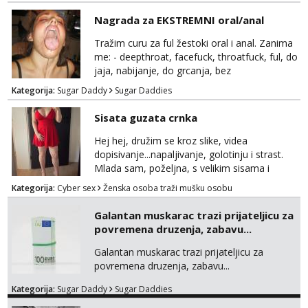
gaping, DAP/TAP, prolapse, sirenje... Ako
možeš nešto od toga i spremna si, javi se.
Nagrada za EKSTREMNI oral/anal
Tražim curu za ful žestoki oral i anal. Zanima
me: - deepthroat, facefuck, throatfuck, ful, do
jaja, nabijanje, do grcanja, bez
ograničavanja... - fisting (ili big insertions),
Kategorija:
Sugar Daddy
Sugar Daddies
gaping, DAP/TAP, prolapse, sirenje... Ako
možeš nešto od toga i spremna si, javi se.
Sisata guzata crnka
Nagrada po želji (od 500€ naviše, ovisi o
tome sto možeš)
Hej hej, družim se kroz slike, videa
dopisivanje...napaljivanje, golotinju i strast.
Mlada sam, poželjna, s velikim sisama i
guzom. 😉 Kontakt: Telegram: nebojezuto
Kategorija:
Cyber sex
Ženska osoba traži mušku osobu
Google chat/Gmail smmaprivatni@gmail.com
Galantan muskarac trazi prijateljicu za
povremena druzenja, zabavu...
Galantan muskarac trazi prijateljicu za
povremena druzenja, zabavu...
Kategorija:
Sugar Daddy
Sugar Daddies