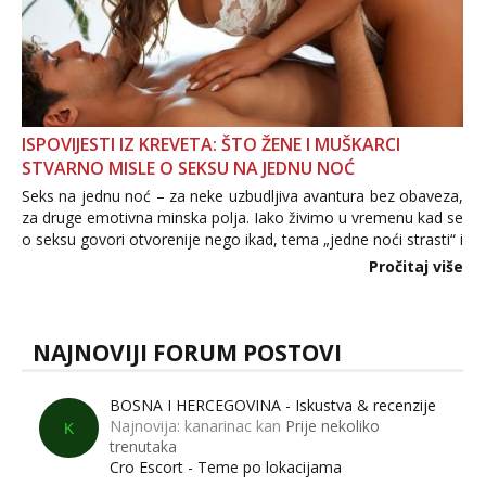
ISPOVIJESTI IZ KREVETA: ŠTO ŽENE I MUŠKARCI
STVARNO MISLE O SEKSU NA JEDNU NOĆ
Seks na jednu noć – za neke uzbudljiva avantura bez obaveza,
za druge emotivna minska polja. Iako živimo u vremenu kad se
o seksu govori otvorenije nego ikad, tema „jedne noći strasti“ i
dalje izaziva burne rasprave. Što zapravo misle žene, a što
Pročitaj više
muškarci? Jesu...
NAJNOVIJI FORUM POSTOVI
BOSNA I HERCEGOVINA - Iskustva & recenzije
Najnovija: kanarinac kan
Prije nekoliko
K
trenutaka
Cro Escort - Teme po lokacijama