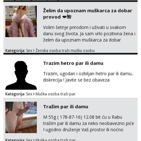
vremenom (jer ga nemam previše) i
Želim da upoznam muškarca za dobar
dostupna radnim danom (vikendi i noći su za
provod 💋🌺
obitelj) - vodiš brigu o zdravlju i koristiš
zaštitu Ne javljajte se: - debele - frajeri i
Volim šetnje prirodom i uživati u svakom
paro...
danu svog života. Ja sam vrlo pozitivna žena i
želim da upoznam muškarca za dobar
provod, naravno može i nešto više.💋🌺 Klikni
Kategorija:
Sex
Ženska osoba traži mušku osobu
na link ispod i nadji me tamo, cekam te!
Trazim hetro par ili damu
Trazim, ugodan i ozbiljan hetro par ili damu..
diskrecija ! Javite se bez obaveza
Kategorija:
Sex
Muška osoba traži par
Tražim par ili damu
M 55g ( 178-87-16) 12.08 bit ću u Rabu
tražim par ili damu za neko neobavezno piće
I ugodno druženje Vaš prostor ili noćno
kupanje na osamoj plaži Kontakt
Kategorija:
Sex
Muška osoba traži par