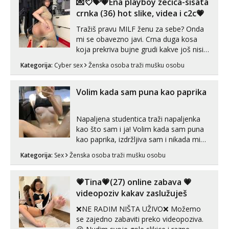
💌💘💝💗Ena playboy zečica-sisata
crnka (36) hot slike, videa i c2c💗
Tražiš pravu MILF ženu za sebe? Onda
mi se obavezno javi. Crna duga kosa
koja prekriva bujne grudi kakve još nisi
vidio, čista ŠESTICA! A usne? O usnama
Kategorija:
Cyber sex
Ženska osoba traži mušku osobu
bolje da ni ne pričam. Prave pune usne
koje će ti se urezati u pamćenje, jer
vjeruj mi, takve još nisi vidio. Uvijek sam
Volim kada sam puna kao paprika
spremna za ONLOINE zabavu...
Napaljena studentica traži napaljenka
kao što sam i ja! Volim kada sam puna
kao paprika, izdržljiva sam i nikada mi
nije dosta seksa. Volim grubi seks i više
Kategorija:
Sex
Ženska osoba traži mušku osobu
puta dnevno bilo kad i bilo gdje zato se
javi što prije da me isprobaš Klikni na
link ispod i nadji me tamo, cekam te!
💗Tina💗(27) online zabava 💗
videopoziv kakav zaslužuješ
❌NE RADIM NIŠTA UŽIVO❌ Možemo
se zajedno zabaviti preko videopoziva.