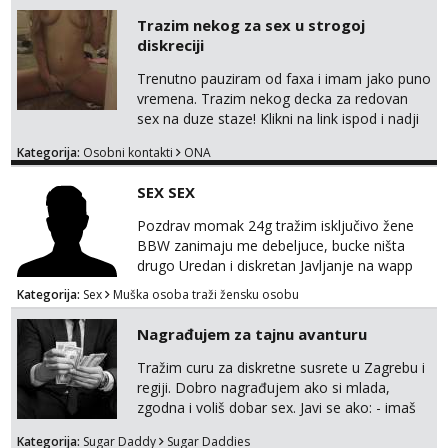
Trazim nekog za sex u strogoj
diskreciji
Trenutno pauziram od faxa i imam jako puno
vremena. Trazim nekog decka za redovan
sex na duze staze! Klikni na link ispod i nadji
me tamo, cekam te!
Kategorija:
Osobni kontakti
ONA
SEX SEX
Pozdrav momak 24g tražim isključivo žene
BBW zanimaju me debeljuce, bucke ništa
drugo Uredan i diskretan Javljanje na wapp
095 546 9915
Kategorija:
Sex
Muška osoba traži žensku osobu
Nagrađujem za tajnu avanturu
Tražim curu za diskretne susrete u Zagrebu i
regiji. Dobro nagrađujem ako si mlada,
zgodna i voliš dobar sex. Javi se ako: - imaš
do 25 godina - imaš do 65 kg - imaš dugu
Kategorija:
Sugar Daddy
Sugar Daddies
kosu - se dobro ljubiš - si fleksibilna s