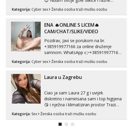
😉 Nudim svoje gole slikice i razne
videouradke. 🤩 Za online zabavu pošalji
Kategorija:
Cyber sex
Ženska osoba traži mušku osobu
poruku na Whatsapp, Telegram ili Viber.
😎 +385 91 912 3322 Za provjeru moje
autentičnosti možeš me vidjeti na
ENA 🔥ONLINE S LICEM🔥
videopozivu. 😉 S vama sam vec 5 ...
CAM/CHAT/SLIKE/VIDEO
Pozdrav, Javi se porukom na br.
+385919977166 za online druženje
samnom. WhatsApp 👉+385919977166
Telegram 👉@enafriedrichkis Radim
Kategorija:
Cyber sex
Ženska osoba traži mušku osobu
videopozive s licem, solo i s partnerom,
kolegicama (Tina&Natali), razne
kombinacije halteri, haljine, štikle,
Laura u Zagrebu
samostojeće itd. Nudim svakakva videa
seksa, puš...
Ciao ja sam Laura 27 g i uvijek
diskretno i namirisana sam i top higijena
😘 i nježna i klimatiziran prostor Trazim
sex za nagradu Radim klasican sex
Kategorija:
Sex
Ženska osoba traži mušku osobu
Pusenje i gutanje sperme Erotsko rublje
imam uvijek Lizati me mozes i ljubiti po
tijelu Iskljucivo neradim analni !!! I