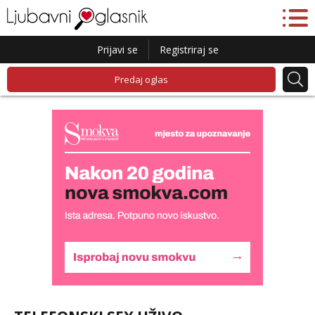
Prijavi se
Registriraj se
Predaj oglas
Monika
Čekam tvoj poziv!
Tel:
064/677-677
- Kod: #133
tel:0,93€ - mob:1,12€ min