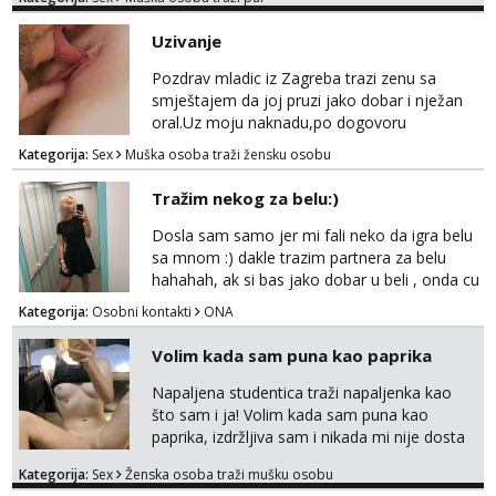
trata.vrh@gmail.com
Uzivanje
Pozdrav mladic iz Zagreba trazi zenu sa
smještajem da joj pruzi jako dobar i nježan
oral.Uz moju naknadu,po dogovoru
.Diskrecija osigurana.
Kategorija:
Sex
Muška osoba traži žensku osobu
Tražim nekog za belu:)
Dosla sam samo jer mi fali neko da igra belu
sa mnom :) dakle trazim partnera za belu
hahahah, ak si bas jako dobar u beli , onda cu
razmislit za dalje Klikni na link ispod i nadji me
Kategorija:
Osobni kontakti
ONA
tamo, cekam te!
Volim kada sam puna kao paprika
Napaljena studentica traži napaljenka kao
što sam i ja! Volim kada sam puna kao
paprika, izdržljiva sam i nikada mi nije dosta
seksa. Volim grubi seks i više puta dnevno
Kategorija:
Sex
Ženska osoba traži mušku osobu
bilo kad i bilo gdje zato se javi što prije da