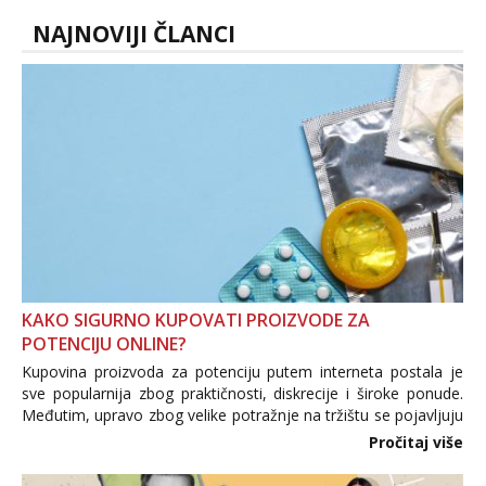
neljubim se Wha...
NAJNOVIJI ČLANCI
KAKO SIGURNO KUPOVATI PROIZVODE ZA
POTENCIJU ONLINE?
Kupovina proizvoda za potenciju putem interneta postala je
sve popularnija zbog praktičnosti, diskrecije i široke ponude.
Međutim, upravo zbog velike potražnje na tržištu se pojavljuju
i brojni krivotvoreni proizvodi, nepouzdane internetske
Pročitaj više
trgovine te proizvodi nepoznatog podrijetla. ...