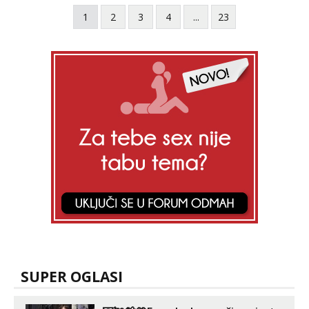
me isprobaš Klikni na link ispod i nadji me
1
2
3
4
...
23
tamo, cekam te!
SUPER OGLASI