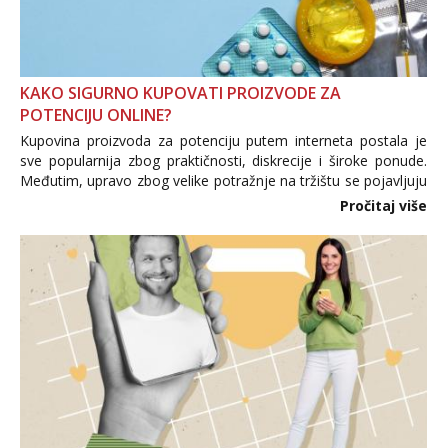
KAKO SIGURNO KUPOVATI PROIZVODE ZA
POTENCIJU ONLINE?
Kupovina proizvoda za potenciju putem interneta postala je
sve popularnija zbog praktičnosti, diskrecije i široke ponude.
Međutim, upravo zbog velike potražnje na tržištu se pojavljuju
i brojni krivotvoreni proizvodi, nepouzdane internetske
Pročitaj više
trgovine te proizvodi nepoznatog podrijetla. ...