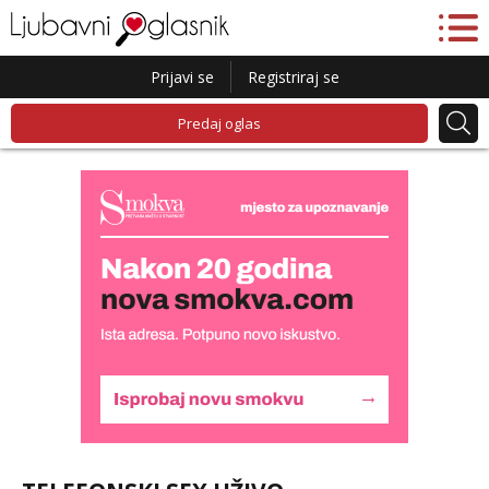
Prijavi se
Registriraj se
Predaj oglas
Alisa
Čekam tvoj poziv!
Tel:
064/677-677
- Kod: #106
tel:0,93€ - mob:1,12€ min