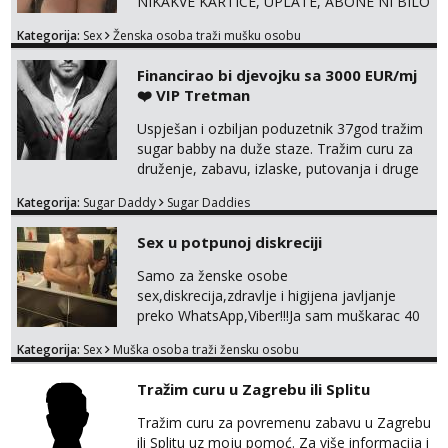
NIKAKVE KARTICE, UPLATE, ABONE NI BILO
KAKVE DRUGE OBLIKE PLAĆANJA – 💵
Kategorija:
Sex
Ženska osoba traži mušku osobu
SAMO GOTOVINA!!! Moje fotografije su
100% moje, bez laži i igara. Nemam vremena
Financirao bi djevojku sa 3000 EUR/mj
za dopisivanja Za dogovor mi piši direktno na
❤️ VIP Tretman
WhatsApp – ako znaš što želiš, bit će ti
nagrađeno.
Uspješan i ozbiljan poduzetnik 37god tražim
sugar babby na duže staze. Tražim curu za
druženje, zabavu, izlaske, putovanja i druge
lijepe stvari na obostranu korist. Ako si
Kategorija:
Sugar Daddy
Sugar Daddies
otvorena, komunikativna, zgodna i atraktivna
javi se na moj email:
Sex u potpunoj diskreciji
markodalic37@gmail.com
Samo za ženske osobe
sex,diskrecija,zdravlje i higijena javljanje
preko WhatsApp,Viber!!!Ja sam muškarac 40
god. 180cm 105kg!!!BDSM I razno razni fetiši
Kategorija:
Sex
Muška osoba traži žensku osobu
sve stvar dogovora otvoren za sve
opcije!!!Parovi isto dobro došli!!!
Tražim curu u Zagrebu ili Splitu
Tražim curu za povremenu zabavu u Zagrebu
ili Splitu uz moju pomoć. Za više informacija i