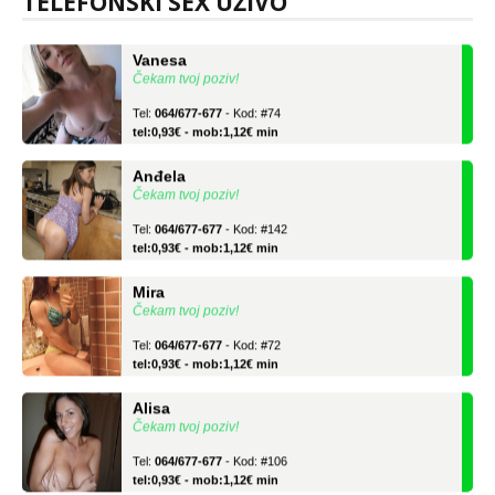
TELEFONSKI SEX UŽIVO
Vanesa
Čekam tvoj poziv!
Tel:
064/677-677
- Kod: #74
tel:0,93€ - mob:1,12€ min
Anđela
Čekam tvoj poziv!
Tel:
064/677-677
- Kod: #142
tel:0,93€ - mob:1,12€ min
Mira
Čekam tvoj poziv!
Tel:
064/677-677
- Kod: #72
tel:0,93€ - mob:1,12€ min
Alisa
Čekam tvoj poziv!
Tel:
064/677-677
- Kod: #106
tel:0,93€ - mob:1,12€ min