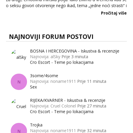
o seksu govori otvorenije nego ikad, tema „jedne noći strasti“ i
dalje izaziva burne rasprave. Što zapravo misle žene, a što
Pročitaj više
muškarci? Jesu...
NAJNOVIJI FORUM POSTOVI
BOSNA I HERCEGOVINA - Iskustva & recenzije
Najnovija: alSky
Prije 3 minuta
Cro Escort - Teme po lokacijama
3some/4some
Najnovija: noname1911
Prije 11 minuta
N
Sex
RIJEKA/KVARNER - Iskustva & recenzije
Najnovija: Cruel Colonel
Prije 27 minuta
Cro Escort - Teme po lokacijama
Trojka
Najnovija: noname1911
Prije 32 minuta
N