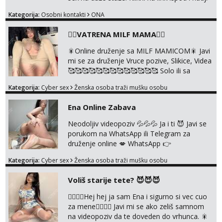
me tamo, cekam te!
Kategorija:
Osobni kontakti
ONA
❤️‍🔥VATRENA MILF MAMA❤️‍🔥
🎇Online druženje sa MILF MAMICOM🎇 Javi
mi se za druženje Vruce pozive, Slikice, Videa
🥰🥰🥰🥰🥰🥰🥰🥰🥰🥰🥰🥰🥰 Solo ili sa
partnerom ili kolegicama Javi mi se porukom
Kategorija:
Cyber sex
Ženska osoba traži mušku osobu
WhatsApp ili Telegram WhatsApp 👉
+385919977166 Telegram 👉
Ena Online Zabava
@enafriedrichkis 🤬NE RADIM SASTANKE I
DRUZENJA UZIVO🤬
Neodoljiv videopoziv 💦💦💦 Ja i ti 😈 Javi se
porukom na WhatsApp ili Telegram za
druženje online 💋 WhatsApp 👉
+385919977166 Telegram 👉
Kategorija:
Cyber sex
Ženska osoba traži mušku osobu
@enafriedrichkis NEE radimo sastnke uzivo
nalazenja itd.. +385919977166
Voliš starije tete? 😈😈😈
❤️‍🔥❤️‍🔥Hej hej ja sam Ena i sigurno si vec cuo
za mene❤️‍🔥❤️‍🔥 Javi mi se ako zeliš samnom
na videopoziv da te doveden do vrhunca. 🎇