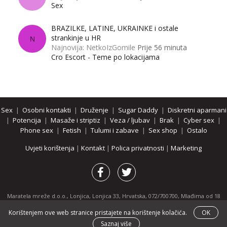
Sex
BRAZILKE, LATINE, UKRAINKE i ostale
strankinje u HR
N
Najnovija: NetkoIzGomile
Prije 56 minuta
Cro Escort - Teme po lokacijama
Sex
|
Osobni kontakti
|
Druženje
|
Sugar Daddy
|
Diskretni aparmani
|
Potencija
|
Masaže i striptiz
|
Veza / ljubav
|
Brak
|
Cyber sex
|
Phone sex
|
Fetish
|
Tulumi i zabave
|
Sex shop
|
Ostalo
Uvjeti korištenja
|
Kontakt
|
Polica privatnosti
|
Marketing
Maratela mreže d.o.o., Lonjica, Lonjica 33, Hrvatska, 072/700700, Mlađima od 18
godina zabranjeno je pregledavanje stranice i svih njenih dijelova.
Korištenjem ove web stranice pristajete na korištenje kolačića.
OK
Partnerski portali:
osobnikontakti.com
|
hotline.hr
|
ThePornDude.com
Saznaj više