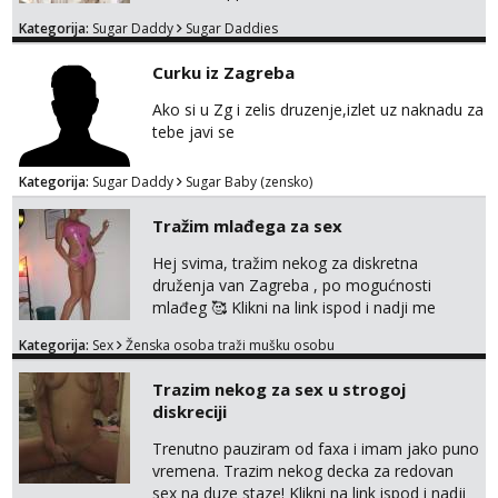
Kategorija:
Sugar Daddy
Sugar Daddies
Curku iz Zagreba
Ako si u Zg i zelis druzenje,izlet uz naknadu za
tebe javi se
Kategorija:
Sugar Daddy
Sugar Baby (zensko)
Tražim mlađega za sex
Hej svima, tražim nekog za diskretna
druženja van Zagreba , po mogućnosti
mlađeg 🥰 Klikni na link ispod i nadji me
tamo, cekam te!
Kategorija:
Sex
Ženska osoba traži mušku osobu
Trazim nekog za sex u strogoj
diskreciji
Trenutno pauziram od faxa i imam jako puno
vremena. Trazim nekog decka za redovan
sex na duze staze! Klikni na link ispod i nadji