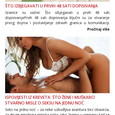
ŠTO IZBJEGAVATI U PRVIH 48 SATI DOPISIVANJA
Granice su važne: Što izbjegavati u prvih 48 sati
dopisivanjaPrvih 48 sati dopisivanja ključni su za stvaranje
prvog dojma i postavljanje zdravih granica u komunikaciji.
Važno je izbjeći prebrzo otkrivanje osobnih ili intimnih
Pročitaj više
informacija, jer nepoznata osoba još nije zaslužila to
povjerenje. Takođe...
ISPOVIJESTI IZ KREVETA: ŠTO ŽENE I MUŠKARCI
STVARNO MISLE O SEKSU NA JEDNU NOĆ
Seks na jednu noć – za neke uzbudljiva avantura bez obaveza,
za druge emotivna minska polja. Iako živimo u vremenu kad se