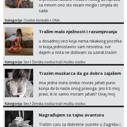
sa mnom ono sto nisam mogla i smjela do
sada
Kategorija:
Osobni kontakti
ONA
Tražim malo nježnosti i razumjevanja
u dosadnoj vezi koja nema nikakvog pocetka
ni kraja,jednostavno sam nesretna. sve
dajem a nista ne dobivam za uzvrat.trazim
muskarca koji ce zadovoljiti moje potrebe,ne
Kategorija:
Sex
Ženska osoba traži mušku osobu
trazim puno samo malo njeznosti i
razumjevanja. volim njezan seks i njezne
Trazim muskarca da ga dobro zajašem
poljupce po tijelu koji me jako
pale,obozavam kad muskarac preuzme
Ima jedna stara izreka: moras jahati puno
kontrolu . javi se :) Klikni na link ispod i nadji
konja da bi nasla onog pravoga. Jesi li ti moj
me tamo, cekam te!
pravi, ili te samo moram jahati? Onaj moj
bivsi je bio samo konj hahahahah Klikni niže
Kategorija:
Sex
Ženska osoba traži mušku osobu
na sexdater link i javi mi se tamo....
Nagrađujem za tajnu avanturu
Tražim curu za diskretne susrete u Zagrebu i