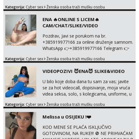
WhatsApp 👉+385919977166 Telegram 👉
Kategorija:
Cyber sex
Ženska osoba traži mušku osobu
@enafriedrichkis Radim samo ONLINE I
NISTA UŽIVO!!!
ENA 🔥ONLINE S LICEM🔥
CAM/CHAT/SLIKE/VIDEO
Pozdrav, Javi se porukom na br.
+385919977166 za online druženje samnom.
WhatsApp 👉+385919977166 Telegram 👉
@enafriedrichkis Radim videopozive s licem,
Kategorija:
Cyber sex
Ženska osoba traži mušku osobu
solo i s partnerom, kolegicama
(Tina&Natali), razne kombinacije halteri,
VIDEOPOZIVI 😈ENA😈 SLIKE&VIDEO
haljine, štikle, samostojeće itd. Nudim
svakakva videa seksa, pušenje, razne
U bilo koje doba dana tu sam za vas; javite
lokacije, suradnje s kolegicama, fetiši..
se za hot videocall, dopisivanje, moja vruća
Dopisivanje i slike također radim. NIŠTA UŽI...
videa seksa, solo, s kolegicama, uniforme, u
autu itd, te za gole slikice 💋 WhatsApp 👉
Kategorija:
Cyber sex
Ženska osoba traži mušku osobu
+385919977166 Telegram 👉
@enafriedrichkis ISKLJUČIVO ONLINE, NIŠTA
Melissa u OSIJEKU !❤️
UŽIVO
KOD MENE SE PLAĆA ISKLJUČIVO
GOTOVINOM, NA RUKE!!! 🚫 NE PRIHVAĆAM