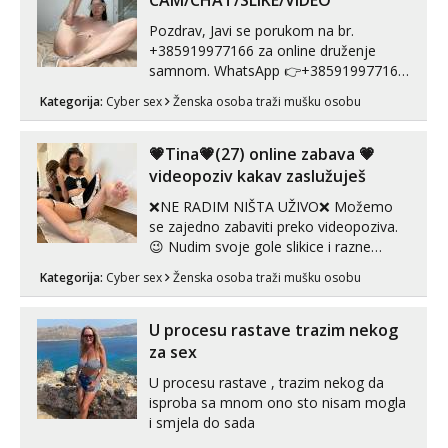
CAM/CHAT/SLIKE/VIDEO
s kolegica...
Pozdrav, Javi se porukom na br.
+385919977166 za online druženje
samnom. WhatsApp 👉+385919977166
Telegram 👉@enafriedrichkis Radim
Kategorija:
Cyber sex
Ženska osoba traži mušku osobu
videopozive s licem, solo i s partnerom,
kolegicama (Tina&Natali), razne
kombinacije halteri, haljine, štikle,
💗Tina💗(27) online zabava 💗
samostojeće itd. Nudim svakakva videa
videopoziv kakav zaslužuješ
seksa, puš...
❌NE RADIM NIŠTA UŽIVO❌ Možemo
se zajedno zabaviti preko videopoziva.
😉 Nudim svoje gole slikice i razne
videouradke. 🤩 Za online zabavu pošalji
Kategorija:
Cyber sex
Ženska osoba traži mušku osobu
poruku na Whatsapp, Telegram ili Viber.
😎 +385 91 912 3322 Za provjeru moje
autentičnosti možeš me vidjeti na
U procesu rastave trazim nekog
videopozivu. 😉 S vama sam vec 5 ...
za sex
U procesu rastave , trazim nekog da
isproba sa mnom ono sto nisam mogla
i smjela do sada