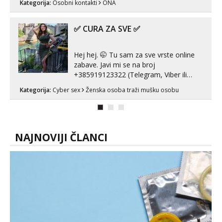
Kategorija:
Osobni kontakti
ONA
✅ CURA ZA SVE ✅
Hej hej. 🤭 Tu sam za sve vrste online
zabave. Javi mi se na broj
+385919123322 (Telegram, Viber ili
Whatsapp). 🤙 NE javljaj se na uzivo.
Kategorija:
Cyber sex
Ženska osoba traži mušku osobu
Hvala.
NAJNOVIJI ČLANCI