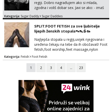
regiji. Dobro nagrađujem ako si mlada,
zgodna i voliš dobar sex. Javi se ako: - imaš
do 25 godina - imaš do 65 kg - imaš dugu
Kategorija:
Sugar Daddy
Sugar Daddies
kosu - se dobro ljubiš - si fleksibilna s
vremenom (jer ga nemam previše) i
SPLIT:FOOT FETISH za sve ljubitelje
dostupna radnim danom (vikendi i noći su za
lijepih ženskih stopala👡👠👢👟
obitelj) - vodiš brigu o zdravlju i koristiš
zaštitu Ne javljajte se: - debele - frajeri i
Najljepša stopala u regiji,uvijek njegovana i
paro...
uređena čekaju na tebe da ih obožavaš! Foot
fetish,foot worship,feet massage,nylon
fetish,trampling... Ponedjeljak-subota:15-
Kategorija:
Fetish
Foot Fetish
20.30h. Samo za istinske obožavatelje ovog
fetisha,isključivo POZIV. Sex i sl.ISKLJUČENO!
1
2
3
4
...
23