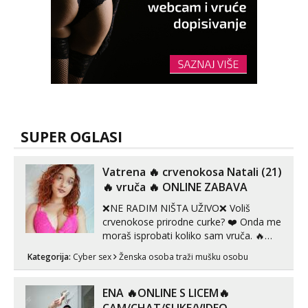
SUPER OGLASI
Vatrena ‎️‍🔥 crvenokosa Natali (21)
‎️‍🔥 vruča‎ ️‍🔥 ONLINE ZABAVA
❌NE RADIM NIŠTA UŽIVO❌ Voliš
crvenokose prirodne curke? ❤️ Onda me
moraš isprobati koliko sam vruča.‎ ️‍🔥
MLADA vražica koja ima 100%
Kategorija:
Cyber sex
Ženska osoba traži mušku osobu
prorodne grudi, 💦 Misli su mi uvijek
prljave i u svemu vidim samo užitak. 💦
U mojoj raznolikoj ponudi možeš
ENA 🔥ONLINE S LICEM🔥
pranaći nešto po svojoj mjeri. Sexi videa