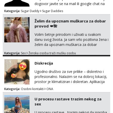
dogovor javite se na mail ili google chat na
oneofakind999111@gmail.com
Kategorija:
Sugar Daddy
Sugar Daddies
Želim da upoznam muškarca za dobar
provod 💋🌺
Volim šetnje prirodom i uživati u svakom
danu svog života. Ja sam vrlo pozitivna žena i
želim da upoznam muškarca za dobar
provod, naravno može i nešto više.💋🌺 Klikni
Kategorija:
Sex
Ženska osoba traži mušku osobu
na link ispod i nadji me tamo, cekam te!
Diskrecija
Ugodno društvo za sve prilike – diskretno i
profesionalno. Nalazim se na dobroj lokaciji,
prostor je klimatiziran i diskretan. Aplikacija
what sapp 0957660399.
Kategorija:
Osobni kontakti
ONA
U procesu rastave trazim nekog za
sex
U procesu rastave , trazim nekog da isproba