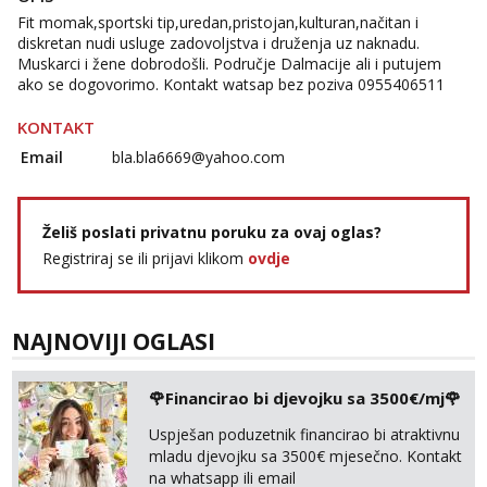
Fit momak,sportski tip,uredan,pristojan,kulturan,načitan i
diskretan nudi usluge zadovoljstva i druženja uz naknadu.
Muskarci i žene dobrodošli. Područje Dalmacije ali i putujem
ako se dogovorimo. Kontakt watsap bez poziva 0955406511
KONTAKT
Email
bla.bla6669@yahoo.com
Želiš poslati privatnu poruku za ovaj oglas?
Registriraj se ili prijavi klikom
ovdje
NAJNOVIJI OGLASI
🌹Financirao bi djevojku sa 3500€/mj🌹
Uspješan poduzetnik financirao bi atraktivnu
mladu djevojku sa 3500€ mjesečno. Kontakt
na whatsapp ili email