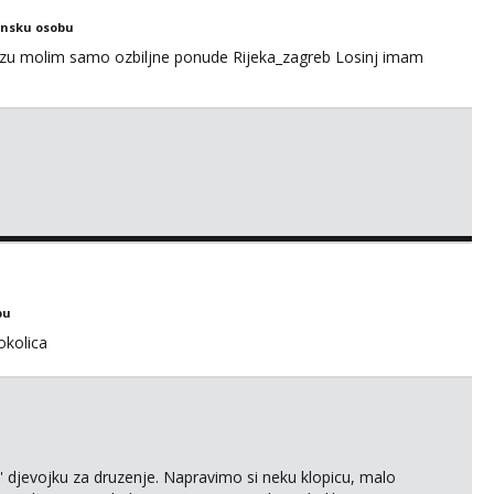
ensku osobu
ezu molim samo ozbiljne ponude Rijeka_zagreb Losinj imam
bu
okolica
' djevojku za druzenje. Napravimo si neku klopicu, malo