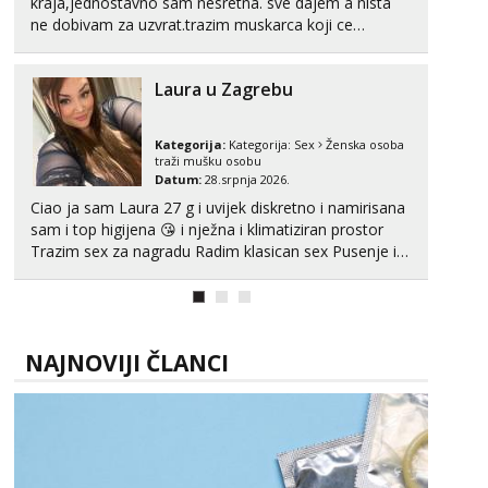
kraja,jednostavno sam nesretna. sve dajem a nista
ne dobivam za uzvrat.trazim muskarca koji ce
zadovoljiti moje potrebe,ne trazim puno samo malo
njeznosti i razumjevanja. volim njezan seks i njezne
Laura u Zagrebu
poljupce po tijelu koji me jako pale,obozavam kad
muskar...
Kategorija:
Kategorija:
Sex
Ženska osoba
traži mušku osobu
Datum:
28.srpnja 2026.
Ciao ja sam Laura 27 g i uvijek diskretno i namirisana
sam i top higijena 😘 i nježna i klimatiziran prostor
Trazim sex za nagradu Radim klasican sex Pusenje i
gutanje sperme Erotsko rublje imam uvijek Lizati me
mozes i ljubiti po tijelu Iskljucivo neradim analni !!! I
neljubim se Wha...
NAJNOVIJI ČLANCI