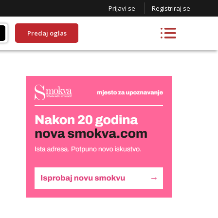
Prijavi se
Registriraj se
Predaj oglas
Lucija
Razgovaram :)