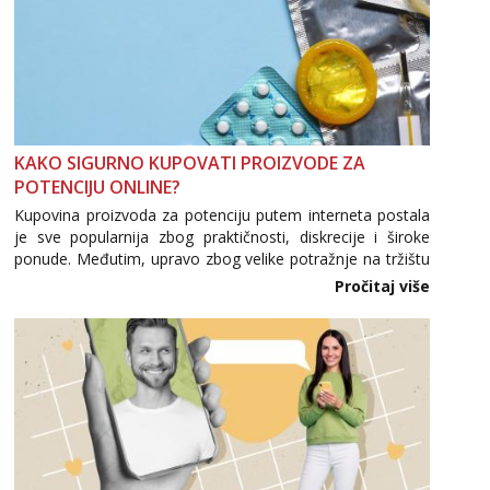
KAKO SIGURNO KUPOVATI PROIZVODE ZA
POTENCIJU ONLINE?
Kupovina proizvoda za potenciju putem interneta postala
je sve popularnija zbog praktičnosti, diskrecije i široke
ponude. Međutim, upravo zbog velike potražnje na tržištu
se pojavljuju i brojni krivotvoreni proizvodi, nepouzdane
Pročitaj više
internetske trgovine te proizvodi nepoznatog podrijetla. ...