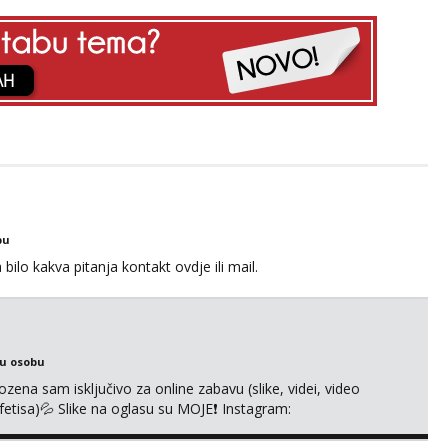
bu
ilo kakva pitanja kontakt ovdje ili mail.
ku osobu
na sam isključivo za online zabavu (slike, videi, video
i fetisa)💦 Slike na oglasu su MOJE❗ Instagram:
m na TELEGRAM: @MagdalenaMagy 👈 (ODGOVARAM JAKO