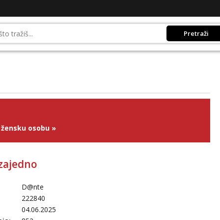
Pretraži
 žensku osobu
»
zajedno
D@nte
222840
04.06.2025