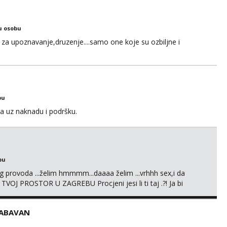
 Moguće verifkovanje prije zabave✅ JAVI MI SE I ISPUNI
u osobu
za upoznavanje,druzenje....samo one koje su ozbiljne i
bu
a uz naknadu i podršku.
bu
g provoda ...želim hmmmm...daaaa želim ...vrhhh sex,i da
 TVOJ PROSTOR U ZAGREBU Procjeni jesi li ti taj .?! Ja bi
i prcasta guza ... Javi se 🔥Samo na mail.
ZABAVAN