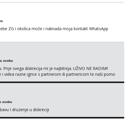
gije. Javite mi se sa opisom što opširnijim jer od toga ovisi da
za duži vremenski period. Naravno njegovanog i galantn...
bu
 tebe ZG i okolica može i naknada moja kontakt WhatsApp
ku osobu
. Prije svega diskrecija mi je najbitnija. UŽIVO NE RADIM!!
i videa razne igrice s partnerom ili partnericom te naši porno
oj termin. P.S. tražit ćeš me još 🫠💦
u osobu
avu I druzenje u diskreciji