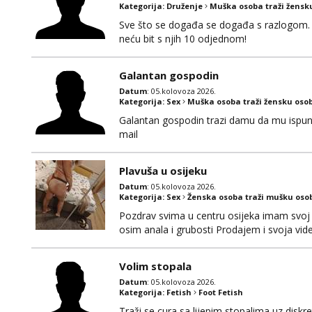
Kategorija:
Druženje
Muška osoba traži žensk
Sve što se događa se događa s razlogom. 
neću bit s njih 10 odjednom!
Galantan gospodin
Datum
: 05.kolovoza 2026.
Kategorija:
Sex
Muška osoba traži žensku oso
Galantan gospodin trazi damu da mu ispuni la
mail
Plavuša u osijeku
Datum
: 05.kolovoza 2026.
Kategorija:
Sex
Ženska osoba traži mušku oso
Pozdrav svima u centru osijeka imam svoj 
osim anala i grubosti Prodajem i svoja v
0919282417
Volim stopala
Datum
: 05.kolovoza 2026.
Kategorija:
Fetish
Foot Fetish
Traži se cura sa lijepim stopalima,uz disk