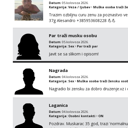
Datum
: 05.kolovoza 2026.
Kategorija:
Veza / ljubav
Muška osoba traži ž
Trazim ozbiljnu curu zenu za poznastvo v
37g Alesandro +385953608228 💪💪
Par traži musku osobu
Datum
: 05.kolovoza 2026.
Kategorija:
Sex
Par traži par
Javit se sa slikom i opisom!
Nagrada
Datum
: 04.kolovoza 2026.
Kategorija:
Sex
Muška osoba traži žensku oso
Nagradio bi zensku za dobro druzenje.vz i 
Laganica
Datum
: 04.kolovoza 2026.
Kategorija:
Osobni kontakti
ON
Pozdrav. Muskarac 35 god, trazi 'normalnu