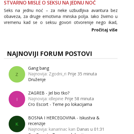
STVARNO MISLE O SEKSU NA JEDNU NOĆ
Seks na jednu noć – za neke uzbudljiva avantura bez
obaveza, za druge emotivna minska polja. Iako živimo u
vremenu kad se o seksu govori otvorenije nego ikad,
tema „jedne noći strasti“ i dalje izaziva burne rasprave. Što
Pročitaj više
zapravo misle žene, a što muškarci? Jesu...
NAJNOVIJI FORUM POSTOVI
Gang bang
Najnovija: Zgodni_ri
Prije 35 minuta
Z
Druženje
ZAGREB - Jel bio tko?
Najnovija: idlepine
Prije 58 minuta
I
Cro Escort - Teme po lokacijama
BOSNA I HERCEGOVINA - Iskustva &
recenzije
K
Najnovija: kanarinac kan
Danas u 01:31