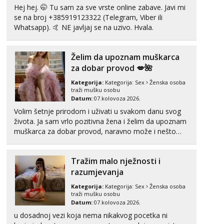
Hej hej. 🤭 Tu sam za sve vrste online zabave. Javi mi
se na broj +385919123322 (Telegram, Viber ili
Whatsapp). 🤙 NE javljaj se na uzivo. Hvala.
Želim da upoznam muškarca
za dobar provod 💋🌺
Kategorija:
Kategorija:
Sex
Ženska osoba
traži mušku osobu
Datum:
07.kolovoza 2026.
Volim šetnje prirodom i uživati u svakom danu svog
života. Ja sam vrlo pozitivna žena i želim da upoznam
muškarca za dobar provod, naravno može i nešto
više.💋🌺 Klikni na link ispod i nadji me tamo, cekam
te!
Tražim malo nježnosti i
razumjevanja
Kategorija:
Kategorija:
Sex
Ženska osoba
traži mušku osobu
Datum:
07.kolovoza 2026.
u dosadnoj vezi koja nema nikakvog pocetka ni