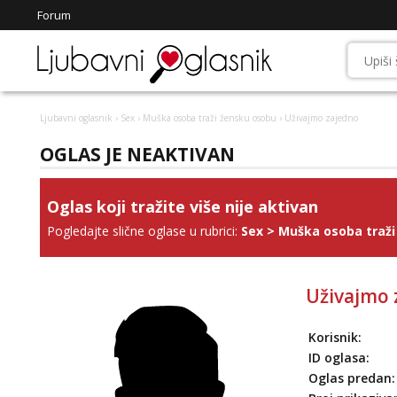
Forum
Ljubavni oglasnik
›
Sex
›
Muška osoba traži žensku osobu
› Uživajmo zajedno
OGLAS JE NEAKTIVAN
Oglas koji tražite više nije aktivan
Pogledajte slične oglase u rubrici:
Sex
>
Muška osoba traži
Uživajmo 
Korisnik:
ID oglasa:
Oglas predan: