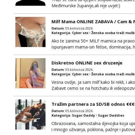
Međimurske županije,ali nije uvjet:)
Milf Mama ONLINE ZABAVA / Cam & Po
Datum
: 05.kolovoza 2026.
Kategorija:
Cyber sex
Ženska osoba traži muš
Ako te zanima 50+ MILF mamica na pravom 
ispunjavam mama-sin fetise, dominacija, hot
dobiti gacice od mamice ako me zamolis..
mamica te ceka da ispunim sve tvoje zelje
Diskretno ONLINE sex druzenje
Datum
: 05.kolovoza 2026.
Kategorija:
Cyber sex
Ženska osoba traži muš
Vesna ovdje, ja sam milf kako bi rekli, i a
Zabavit cemo se na hotchatu ili videopozivu 
Tražim partnera za SD/SB odnos €€€
Datum
: 05.kolovoza 2026.
Kategorija:
Sugar Daddy
Sugar Daddies
Obrazovana, samostalna djevojka koja upr
i mnogo uživanja, poklona, pažnje i putov