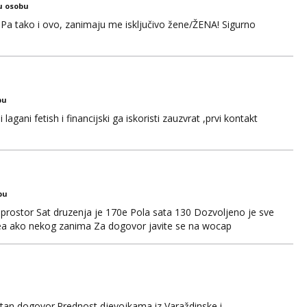
u osobu
Pa tako i ovo, zanimaju me isključivo žene/ŽENA! Sigurno
bu
gani fetish i financijski ga iskoristi zauzvrat ,prvi kontakt
bu
prostor Sat druzenja je 170e Pola sata 130 Dozvoljeno je sve
idea ako nekog zanima Za dogovor javite se na wocap
retan dogovor.Prednost djevojkama iz Varaždinske i