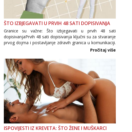
ŠTO IZBJEGAVATI U PRVIH 48 SATI DOPISIVANJA
Granice su važne: Što izbjegavati u prvih 48 sati
dopisivanjaPrvih 48 sati dopisivanja ključni su za stvaranje
prvog dojma i postavljanje zdravih granica u komunikaciji.
Važno je izbjeći prebrzo otkrivanje osobnih ili intimnih
Pročitaj više
informacija, jer nepoznata osoba još nije zaslužila to
povjerenje. Takođe...
ISPOVIJESTI IZ KREVETA: ŠTO ŽENE I MUŠKARCI