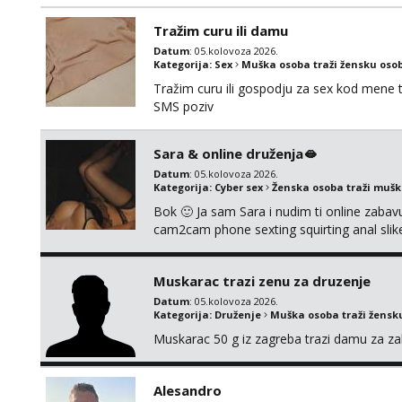
poklapaju. Mnogo senzualnosti i lijepe ener
li ću odgovoriti. Isključivo tražim nekoga 
Tražim curu ili damu
Datum
: 05.kolovoza 2026.
Kategorija:
Sex
Muška osoba traži žensku oso
Tražim curu ili gospodju za sex kod mene
SMS poziv
Sara & online druženja🫦
Datum
: 05.kolovoza 2026.
Kategorija:
Cyber sex
Ženska osoba traži muš
Bok 🙂 Ja sam Sara i nudim ti online zabavu
cam2cam phone sexting squirting anal slike 
uradci. Javi se porukom na wapp i zakaži sv
Muskarac trazi zenu za druzenje
Datum
: 05.kolovoza 2026.
Kategorija:
Druženje
Muška osoba traži žensk
Muskarac 50 g iz zagreba trazi damu za zab
Alesandro