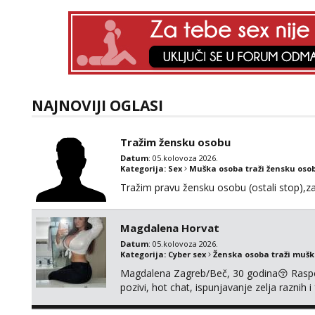
NAJNOVIJI OGLASI
Tražim žensku osobu
Datum
: 05.kolovoza 2026.
Kategorija:
Sex
Muška osoba traži žensku oso
Tražim pravu žensku osobu (ostali stop),za b
Magdalena Horvat
Datum
: 05.kolovoza 2026.
Kategorija:
Cyber sex
Ženska osoba traži muš
Magdalena Zagreb/Beč, 30 godina😚 Raspoze
pozivi, hot chat, ispunjavanje zelja raznih 
@MagdalenaMagyy Javite mi se poruko