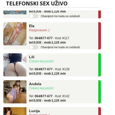
TELEFONSKI SEX UŽIVO
Tel:
064/677-677
- Kod: #136
tel:0,93€ - mob:1,12€ min
Obavijesti me kada se oslobodi
Ela
Razgovaram :)
Tel:
064/677-677
- Kod: #117
tel:0,93€ - mob:1,12€ min
Obavijesti me kada se oslobodi
Lili
Čekam tvoj poziv!
Tel:
064/677-677
- Kod: #128
tel:0,93€ - mob:1,12€ min
Anđela
Čekam tvoj poziv!
Tel:
064/677-677
- Kod: #142
tel:0,93€ - mob:1,12€ min
Lucija
Razgovaram :)