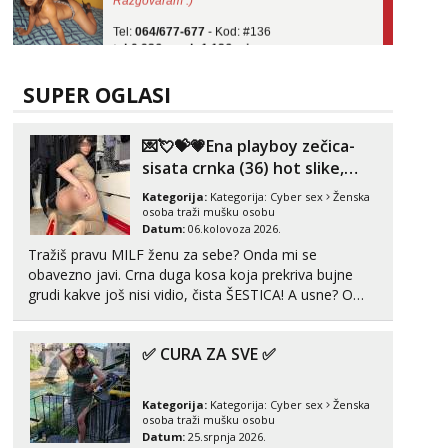
Tel:
064/677-677
- Kod: #136
tel:0,93€ - mob:1,12€ min
Obavijesti me kada se oslobodi
Ela
SUPER OGLASI
Razgovaram :)
Tel:
064/677-677
- Kod: #117
💌💘💝💗Ena playboy zečica-
tel:0,93€ - mob:1,12€ min
sisata crnka (36) hot slike,
Obavijesti me kada se oslobodi
videa i c2c💗
Kategorija:
Kategorija:
Cyber sex
Ženska
Lili
osoba traži mušku osobu
Čekam tvoj poziv!
Datum:
06.kolovoza 2026.
Tražiš pravu MILF ženu za sebe? Onda mi se
Tel:
064/677-677
- Kod: #128
tel:0,93€ - mob:1,12€ min
obavezno javi. Crna duga kosa koja prekriva bujne
grudi kakve još nisi vidio, čista ŠESTICA! A usne? O
Anđela
usnama bolje da ni ne pričam. Prave pune usne koje
Čekam tvoj poziv!
će ti se urezati u pamćenje, jer vjeruj mi, takve još
✅ CURA ZA SVE ✅
nisi vidio. Uvijek sam spremna za ONLOINE zabavu...
Tel:
064/677-677
- Kod: #142
tel:0,93€ - mob:1,12€ min
Kategorija:
Kategorija:
Cyber sex
Ženska
osoba traži mušku osobu
Datum:
25.srpnja 2026.