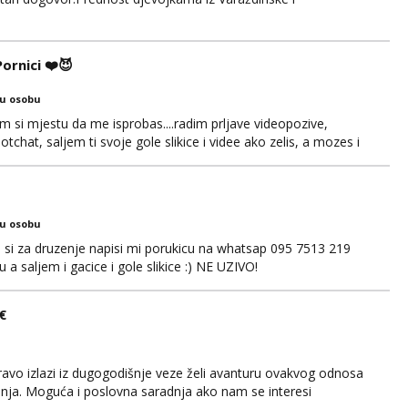
rnici ❤️😈
ku osobu
si mjestu da me isprobas....radim prljave videopozive,
chat, saljem ti svoje gole slikice i videe ako zelis, a mozes i
. 🔥🫦 NE RADIM UZIVO...Javi se na wapp 091 548 3275,
 😽
ku osobu
ko si za druzenje napisi mi porukicu na whatsap 095 7513 219
a saljem i gacice i gole slikice :) NE UZIVO!
€
avo izlazi iz dugogodišnje veze želi avanturu ovakvog odnosa
anja. Moguća i poslovna saradnja ako nam se interesi