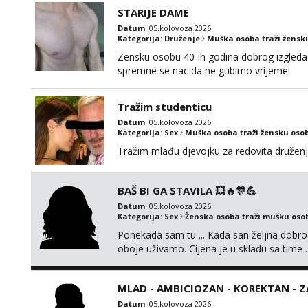
BRZO TU I TU PISITE AKO STE ZA ZABAVU)
STARIJE DAME
SVOJE NAJVECE FANTAZIJE😈 CEKA...
Datum
: 05.kolovoza 2026.
Kategorija:
Druženje
Muška osoba traži žensk
Zensku osobu 40-ih godina dobrog izgleda 
spremne se nac da ne gubimo vrijeme!
Tražim studenticu
Datum
: 05.kolovoza 2026.
Kategorija:
Sex
Muška osoba traži žensku oso
Tražim mlađu djevojku za redovita druženj
BAŠ BI GA STAVILA 💥🔥🎊💪
Datum
: 05.kolovoza 2026.
Kategorija:
Sex
Ženska osoba traži mušku oso
Ponekada sam tu ... Kada san željna dobro
oboje uživamo. Cijena je u skladu sa time .
jednog ali kvalitetnog. Prirodne veće grudi 
MLAD - AMBICIOZAN - KOREKTAN - 
Datum
: 05.kolovoza 2026.