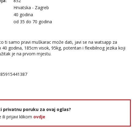
nja:
852
Hrvatska - Zagreb
40 godina
:
od 35 do 70 godina
 što ti samo pravi muškarac može dati, javi se na watsapp za
40 godina, 185cm visok, 95kg, potentan i flexibilnog jezika koji
 užitak je na prvom mjestu.
385915441387
ti privatnu poruku za ovaj oglas?
e ili prijavi klikom
ovdje