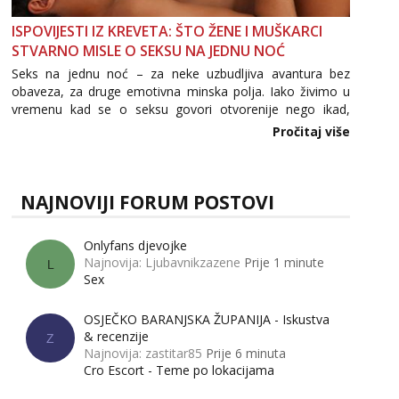
ISPOVIJESTI IZ KREVETA: ŠTO ŽENE I MUŠKARCI
STVARNO MISLE O SEKSU NA JEDNU NOĆ
Seks na jednu noć – za neke uzbudljiva avantura bez
obaveza, za druge emotivna minska polja. Iako živimo u
vremenu kad se o seksu govori otvorenije nego ikad,
tema „jedne noći strasti“ i dalje izaziva burne rasprave. Što
Pročitaj više
zapravo misle žene, a što muškarci? Jesu...
NAJNOVIJI FORUM POSTOVI
Onlyfans djevojke
Najnovija: Ljubavnikzazene
Prije 1 minute
L
Sex
OSJEČKO BARANJSKA ŽUPANIJA - Iskustva
& recenzije
Z
Najnovija: zastitar85
Prije 6 minuta
Cro Escort - Teme po lokacijama