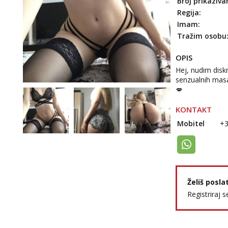
Broj prikaziva
Regija:
Imam:
Tražim osobu
OPIS
Hej, nudim disk
senzualnih masa
💋
KONTAKT
Mobitel
+
Želiš posla
Registriraj s