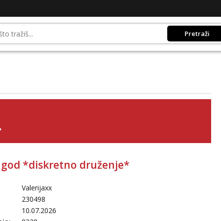
Pretraži
»
21god *diskretno druženje*
Valerijaxx
230498
10.07.2026