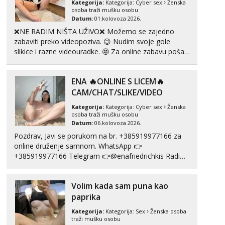
Kategorija:
Kategorija:
Cyber sex
Ženska
Tel:
064/677-677
- Kod: #72
osoba traži mušku osobu
tel:0,93€ - mob:1,12€ min
Datum:
01.kolovoza 2026.
❌NE RADIM NIŠTA UŽIVO❌ Možemo se zajedno
Liliana
zabaviti preko videopoziva. 😉 Nudim svoje gole
Razgovaram :)
slikice i razne videouradke. 🤩 Za online zabavu pošalji
Tel:
064/677-677
- Kod: #69
poruku na Whatsapp, Telegram ili Viber. 😎 +385 91
tel:0,93€ - mob:1,12€ min
912 3322 Za provjeru moje autentičnosti možeš me
Obavijesti me kada se oslobodi
ENA 🔥ONLINE S LICEM🔥
vidjeti na videopozivu. 😉 S vama sam vec 5 ...
CAM/CHAT/SLIKE/VIDEO
Maja
Razgovaram :)
Kategorija:
Kategorija:
Cyber sex
Ženska
osoba traži mušku osobu
Tel:
064/677-677
- Kod: #04
Datum:
06.kolovoza 2026.
tel:0,93€ - mob:1,12€ min
Pozdrav, Javi se porukom na br. +385919977166 za
Obavijesti me kada se oslobodi
online druženje samnom. WhatsApp 👉
+385919977166 Telegram 👉@enafriedrichkis Radim
Biljana
Razgovaram :)
videopozive s licem, solo i s partnerom, kolegicama
(Tina&Natali), razne kombinacije halteri, haljine,
Tel:
064/677-677
- Kod: #132
Volim kada sam puna kao
štikle, samostojeće itd. Nudim svakakva videa seksa,
tel:0,93€ - mob:1,12€ min
puš...
paprika
Obavijesti me kada se oslobodi
Kategorija:
Kategorija:
Sex
Ženska osoba
Alisa
traži mušku osobu
Razgovaram :)