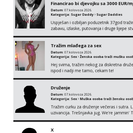
Financirao bi djevojku sa 3000 EUR/m
Datum
: 07.kolovoza 2026.
Kategorija:
Sugar Daddy
Sugar Daddies
Uspješan i ozbiljan poduzetnik 37god traž
zabavu, izlaske, putovanja i druge lijepe s
zgodna i atraktivna javi se na moj email:
Tražim mlađega za sex
Datum
: 07.kolovoza 2026.
Kategorija:
Sex
Ženska osoba traži mušku oso
Hej svima, tražim nekog za diskretna druž
ispod i nadji me tamo, cekam te!
Druženje
Datum
: 07.kolovoza 2026.
Kategorija:
Sex
Muška osoba traži žensku oso
Tražim curku za druženje večeras i sutra. 
uzivancija. Trešnjavka jug. We're jammin' 
And I hope this jam is gonna last
X