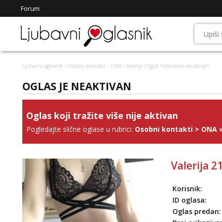
Forum
Ljubavni oglasnik
›
Osobni kontakti
›
ONA
› Valerija 21god *diskretno druženje*
OGLAS JE NEAKTIVAN
Oglas koji tražite više nije aktivan
Pogledajte slične oglase u rubrici:
Osobni kontakti
>
ONA
Valerija 
Korisnik:
ID oglasa:
Oglas predan: