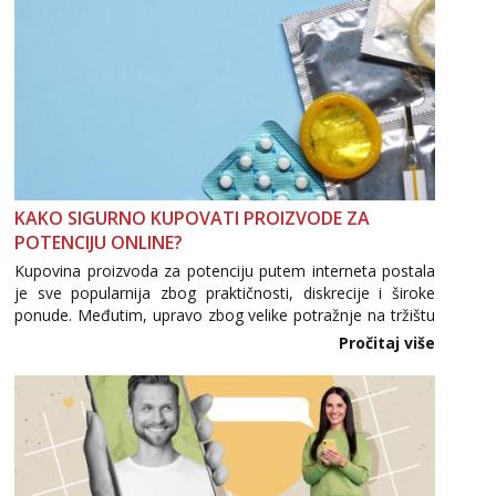
Tel:
064/677-677
- Kod: #142
tel:0,93€ - mob:1,12€ min
Mira
Čekam tvoj poziv!
Tel:
064/677-677
- Kod: #72
tel:0,93€ - mob:1,12€ min
KAKO SIGURNO KUPOVATI PROIZVODE ZA
POTENCIJU ONLINE?
Kupovina proizvoda za potenciju putem interneta postala
je sve popularnija zbog praktičnosti, diskrecije i široke
ponude. Međutim, upravo zbog velike potražnje na tržištu
se pojavljuju i brojni krivotvoreni proizvodi, nepouzdane
Pročitaj više
internetske trgovine te proizvodi nepoznatog podrijetla. ...