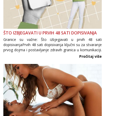
ŠTO IZBJEGAVATI U PRVIH 48 SATI DOPISIVANJA
Granice su važne: Što izbjegavati u prvih 48 sati
dopisivanjaPrvih 48 sati dopisivanja ključni su za stvaranje
prvog dojma i postavljanje zdravih granica u komunikaciji.
Važno je izbjeći prebrzo otkrivanje osobnih ili intimnih
Pročitaj više
informacija, jer nepoznata osoba još nije zaslužila to
povjerenje. Takođe...