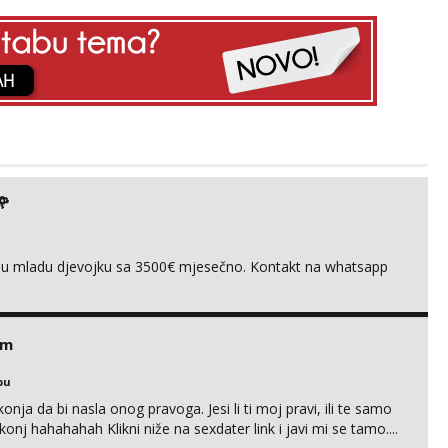
🌹
ivnu mladu djevojku sa 3500€ mjesečno. Kontakt na whatsapp
em
bu
nja da bi nasla onog pravoga. Jesi li ti moj pravi, ili te samo
nj hahahahah Klikni niže na sexdater link i javi mi se tamo....