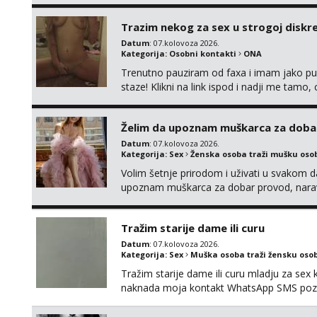
Trazim nekog za sex u strogoj diskrec
Datum
: 07.kolovoza 2026.
Kategorija:
Osobni kontakti
ONA
Trenutno pauziram od faxa i imam jako p
staze! Klikni na link ispod i nadji me tamo,
Želim da upoznam muškarca za doba
Datum
: 07.kolovoza 2026.
Kategorija:
Sex
Ženska osoba traži mušku oso
Volim šetnje prirodom i uživati u svakom da
upoznam muškarca za dobar provod, naravno
tamo, cekam te!
Tražim starije dame ili curu
Datum
: 07.kolovoza 2026.
Kategorija:
Sex
Muška osoba traži žensku oso
Tražim starije dame ili curu mladju za sex
naknada moja kontakt WhatsApp SMS poziv