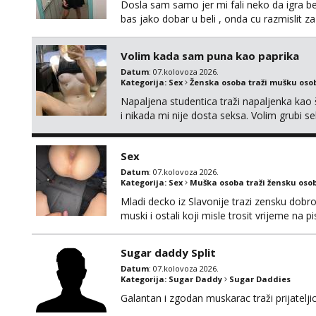
Dosla sam samo jer mi fali neko da igra be
bas jako dobar u beli , onda cu razmislit za
Volim kada sam puna kao paprika
Datum
: 07.kolovoza 2026.
Kategorija:
Sex
Ženska osoba traži mušku oso
Napaljena studentica traži napaljenka kao 
i nikada mi nije dosta seksa. Volim grubi sek
da me isprobaš Klikni na link ispod i nadji
Sex
Datum
: 07.kolovoza 2026.
Kategorija:
Sex
Muška osoba traži žensku oso
Mladi decko iz Slavonije trazi zensku dobr
muski i ostali koji misle trosit vrijeme na 
te punim negdje u mraku u tvom autu jav
Sugar daddy Split
Datum
: 07.kolovoza 2026.
Kategorija:
Sugar Daddy
Sugar Daddies
Galantan i zgodan muskarac traži prijatelj