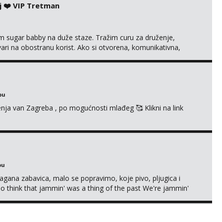
j ❤️ VIP Tretman
im sugar babby na duže staze. Tražim curu za druženje,
tvari na obostranu korist. Ako si otvorena, komunikativna,
 markodalic37@gmail.com
bu
enja van Zagreba , po mogućnosti mlađeg 🥰 Klikni na link
bu
Lagana zabavica, malo se popravimo, koje pivo, pljugica i
To think that jammin' was a thing of the past We're jammin'