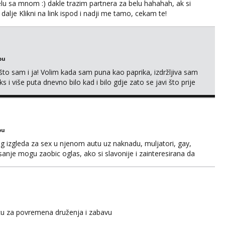
lu sa mnom :) dakle trazim partnera za belu hahahah, ak si
 dalje Klikni na link ispod i nadji me tamo, cekam te!
bu
što sam i ja! Volim kada sam puna kao paprika, izdržljiva sam
s i više puta dnevno bilo kad i bilo gdje zato se javi što prije
 me tamo, cekam te!
bu
og izgleda za sex u njenom autu uz naknadu, muljatori, gay,
pisanje mogu zaobic oglas, ako si slavonije i zainteresirana da
i se na whatsapp porukom 098 199 1895.
icu za povremena druženja i zabavu