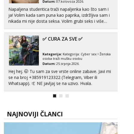
Datum:
07.kolovoza 2026.
Napaljena studentica traži napaljenka kao što sam i
Tel:
064/677-677
- Kod: #106
tel:0,93€ - mob:1,12€ min
ja! Volim kada sam puna kao paprika, izdržljiva sam i
Obavijesti me kada se oslobodi
nikada mi nije dosta seksa. Volim grubi seks i više
puta dnevno bilo kad i bilo gdje zato se javi što prije
Vanesa
da me isprobaš Klikni na link ispod i nadji me tamo,
Čekam tvoj poziv!
✅ CURA ZA SVE ✅
cekam te!
Tel:
064/677-677
- Kod: #74
tel:0,93€ - mob:1,12€ min
Kategorija:
Kategorija:
Cyber sex
Ženska
osoba traži mušku osobu
Lili
Datum:
25.srpnja 2026.
Čekam tvoj poziv!
Hej hej. 🤭 Tu sam za sve vrste online zabave. Javi mi
se na broj +385919123322 (Telegram, Viber ili
Tel:
064/677-677
- Kod: #128
tel:0,93€ - mob:1,12€ min
Whatsapp). 🤙 NE javljaj se na uzivo. Hvala.
Ivančica
Čekam tvoj poziv!
Tel:
064/677-677
- Kod: #108
NAJNOVIJI ČLANCI
tel:0,93€ - mob:1,12€ min
Anđela
Čekam tvoj poziv!