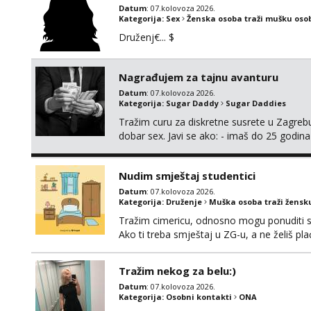
Datum
: 07.kolovoza 2026.
Kategorija:
Sex
Ženska osoba traži mušku oso
Druženj€... $
Nagrađujem za tajnu avanturu
Datum
: 07.kolovoza 2026.
Kategorija:
Sugar Daddy
Sugar Daddies
Tražim curu za diskretne susrete u Zagrebu
dobar sex. Javi se ako: - imaš do 25 godina
fleksibilna s vremenom (jer ga nemam previ
vodiš brigu o zdravlju i koristiš zaštitu Ne jav
Nudim smještaj studentici
Datum
: 07.kolovoza 2026.
Kategorija:
Druženje
Muška osoba traži žensk
Tražim cimericu, odnosno mogu ponuditi sm
Ako ti treba smještaj u ZG-u, a ne želiš pla
Tražim nekog za belu:)
Datum
: 07.kolovoza 2026.
Kategorija:
Osobni kontakti
ONA