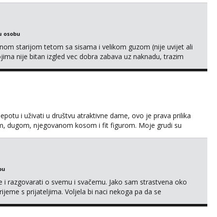
u osobu
m starijom tetom sa sisama i velikom guzom (nije uvijet ali
ojima nije bitan izgled vec dobra zabava uz naknadu, trazim
eksat negdje u mrak, prije seksa dobijes odmah na ruke,
je se pale na seks po mracnim parkinzima, sumarcima itd be...
jepotu i uživati u društvu atraktivne dame, ovo je prava prilika
em, dugom, njegovanom kosom i fit figurom. Moje grudi su
va top forma. Diskretno i opušteno druženje je moj stil, bez
javljivanja. Što nudim: - atraktivno i ugo...
bu
se i razgovarati o svemu i svačemu. Jako sam strastvena oko
vrijeme s prijateljima. Voljela bi naci nekoga pa da se
kni na link ispod i nadji me tamo, cekam te!