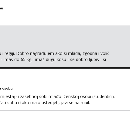
bu
 i regiji. Dobro nagrađujem ako si mlada, zgodna i voliš
 - imaš do 65 kg - imaš dugu kosu - se dobro ljubiš - si
še) i dostupna radnim danom (vikendi i noći su za obitelj) -
ljajte se: - debele - frajeri i paro...
u osobu
ještaj u zasebnoj sobi mlađoj ženskoj osobi (studentici).
ćati sobu i tako malo uštedjeti, javi se na mail.