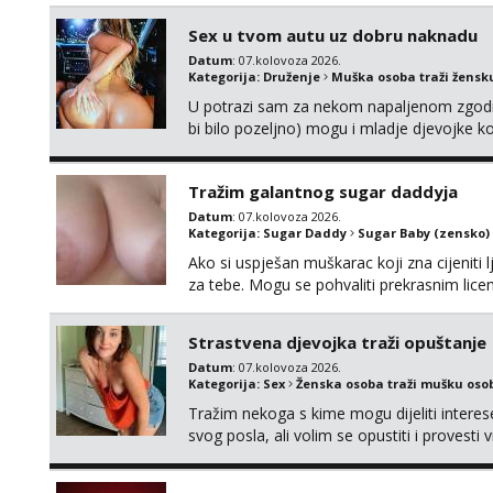
Sex u tvom autu uz dobru naknadu
Datum
: 07.kolovoza 2026.
Kategorija:
Druženje
Muška osoba traži žensk
U potrazi sam za nekom napaljenom zgodno
bi bilo pozeljno) mogu i mladje djevojke k
neku koja bi dosla po mene da se odemo s
molim samo ozbiljne da se javljaju one ko
Tražim galantnog sugar daddyja
Datum
: 07.kolovoza 2026.
Kategorija:
Sugar Daddy
Sugar Baby (zensko)
Ako si uspješan muškarac koji zna cijeniti l
za tebe. Mogu se pohvaliti prekrasnim lic
broj 4,a guza je, bez lažne skromnosti, pra
dugačkih dopisivanja, putovanja ili javnih po
Strastvena djevojka traži opuštanje
Datum
: 07.kolovoza 2026.
Kategorija:
Sex
Ženska osoba traži mušku oso
Tražim nekoga s kime mogu dijeliti intere
svog posla, ali volim se opustiti i provesti 
nemoram samo s prijateljima opustati ;) Kli