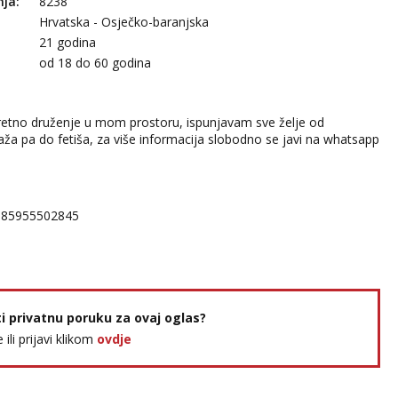
nja:
8238
Hrvatska - Osječko-baranjska
21 godina
:
od 18 do 60 godina
retno druženje u mom prostoru, ispunjavam sve želje od
ža pa do fetiša, za više informacija slobodno se javi na whatsapp
385955502845
ti privatnu poruku za ovaj oglas?
e ili prijavi klikom
ovdje