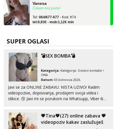
Čekam tvoj poziv!
Tel:
064/677-677
- Kod: #74
tel:0,93€ - mob:1,12€ min
Lili
Čekam tvoj poziv!
SUPER OGLASI
Tel:
064/677-677
- Kod: #128
tel:0,93€ - mob:1,12€ min
💣SEX BOMBA💣
Ivančica
Čekam tvoj poziv!
Kategorija:
Kategorija:
Osobni kontakti
Tel:
064/677-677
- Kod: #108
ONA
tel:0,93€ - mob:1,12€ min
Datum:
03.kolovoza 2026.
Javi se za ONLINE ZABAVU. NISTA UZIVO! Radim
Anđela
videopozive, dopisivanja, prodajem svoja videa i
Čekam tvoj poziv!
slikice. 😚 Javi mi se porukom na Whatsupp, Viber ili
Tel:
064/677-677
- Kod: #142
Telegram. +385 91 723 0045
tel:0,93€ - mob:1,12€ min
💗Tina💗(27) online zabava 💗
Mira
videopoziv kakav zaslužuješ
Čekam tvoj poziv!