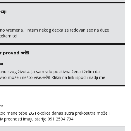
iji
uno vremena. Trazim nekog decka za redovan sex na duze
 cekam te!
r provod 💋🌺
bu
nu svog života. Ja sam vrlo pozitivna žena i želim da
 može i nešto više.💋🌺 Klikni na link ispod i nadji me
bu
 kod mene tebe ZG i okolica danas sutra prekosutra može i
 prednosti imaju starije 091 2504 794