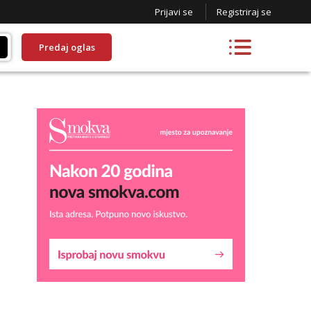
Prijavi se
Registriraj se
Predaj oglas
Liliana
Razgovaram :)