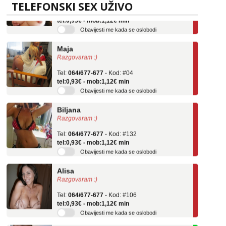
Tel:
064/677-677
- Kod: #69
TELEFONSKI SEX UŽIVO
tel:0,93€ - mob:1,12€ min
Obavijesti me kada se oslobodi
Maja
Razgovaram :)
Tel:
064/677-677
- Kod: #04
tel:0,93€ - mob:1,12€ min
Obavijesti me kada se oslobodi
Biljana
Razgovaram :)
Tel:
064/677-677
- Kod: #132
tel:0,93€ - mob:1,12€ min
Obavijesti me kada se oslobodi
Alisa
Razgovaram :)
Tel:
064/677-677
- Kod: #106
tel:0,93€ - mob:1,12€ min
Obavijesti me kada se oslobodi
Vanesa