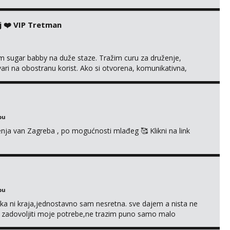
j ❤️ VIP Tretman
im sugar babby na duže staze. Tražim curu za druženje,
tvari na obostranu korist. Ako si otvorena, komunikativna,
 markodalic37@gmail.com
bu
enja van Zagreba , po mogućnosti mlađeg 🥰 Klikni na link
bu
a ni kraja,jednostavno sam nesretna. sve dajem a nista ne
e zadovoljiti moje potrebe,ne trazim puno samo malo
s i njezne poljupce po tijelu koji me jako pale,obozavam kad