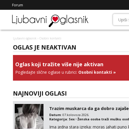
Forum
Ljubavni oglasnik
› Osobni kontakti
OGLAS JE NEAKTIVAN
Oglas koji tražite više nije aktivan
Pogledajte slične oglase u rubrici:
Osobni kontakti
»
NAJNOVIJI OGLASI
Trazim muskarca da ga dobro zajaš
Datum
: 07.kolovoza 2026.
Kategorija:
Sex
Ženska osoba traži mušku oso
Ima jedna stara izreka: moras jahati puno ko