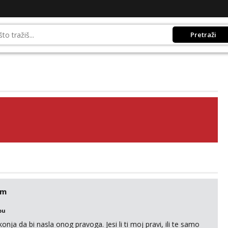
Pretraži
em
bu
nja da bi nasla onog pravoga. Jesi li ti moj pravi, ili te samo