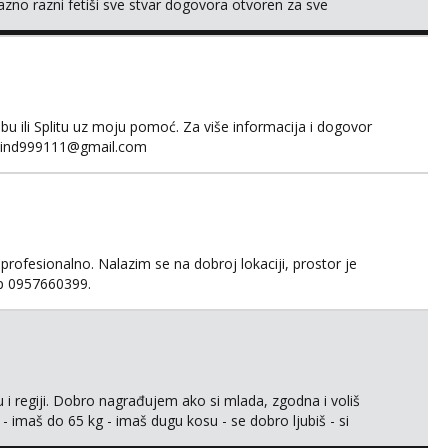
no razni fetiši sve stvar dogovora otvoren za sve
 ili Splitu uz moju pomoć. Za više informacija i dogovor
fakind999111@gmail.com
 profesionalno. Nalazim se na dobroj lokaciji, prostor je
app 0957660399.
 i regiji. Dobro nagrađujem ako si mlada, zgodna i voliš
 - imaš do 65 kg - imaš dugu kosu - se dobro ljubiš - si
še) i dostupna radnim danom (vikendi i noći su za obitelj) -