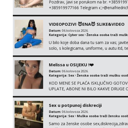
Pozdrav, Javi se porukom na br. +385919
+385919977166 Telegram 👉@enafriedrichki
kolegicama (Tina&Natali), razne kombinacij
videa seksa, pušenje, razne lokacije, suradn
VIDEOPOZIVI 😈ENA😈 SLIKE&VIDEO
NIŠTA UŽI...
Datum
: 06.kolovoza 2026.
Kategorija:
Cyber sex
Ženska osoba traži muš
U bilo koje doba dana tu sam za vas; javite
solo, s kolegicama, uniforme, u autu itd,
@enafriedrichkis ISKLJUČIVO ONLINE, NI
Melissa u OSIJEKU !❤️
Datum
: 06.kolovoza 2026.
Kategorija:
Sex
Ženska osoba traži mušku oso
KOD MENE SE PLAĆA ISKLJUČIVO GOTOVI
UPLATE, ABONE NI BILO KAKVE DRUGE OB
su 100% moje, bez laži i igara. Nemam vre
WhatsApp – ako znaš što želiš, bit će ti n
Sex u potpunoj diskreciji
Datum
: 06.kolovoza 2026.
Kategorija:
Sex
Muška osoba traži žensku oso
Samo za ženske osobe sex,diskrecija,zdravl