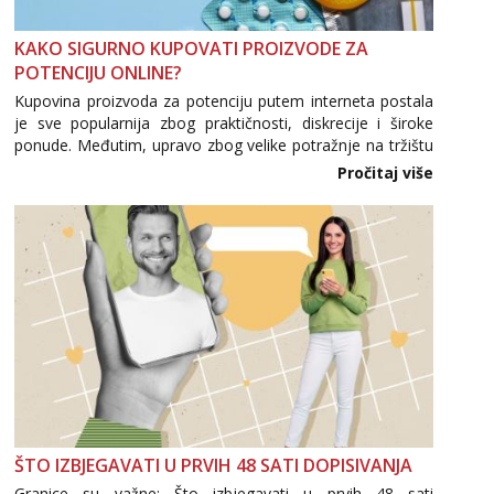
KAKO SIGURNO KUPOVATI PROIZVODE ZA
POTENCIJU ONLINE?
Kupovina proizvoda za potenciju putem interneta postala
je sve popularnija zbog praktičnosti, diskrecije i široke
ponude. Međutim, upravo zbog velike potražnje na tržištu
se pojavljuju i brojni krivotvoreni proizvodi, nepouzdane
Pročitaj više
internetske trgovine te proizvodi nepoznatog podrijetla. ...
ŠTO IZBJEGAVATI U PRVIH 48 SATI DOPISIVANJA
Granice su važne: Što izbjegavati u prvih 48 sati