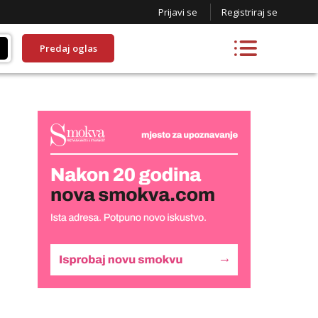
Prijavi se
Registriraj se
Predaj oglas
Lucija
Razgovaram :)