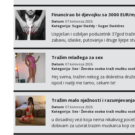
Financirao bi djevojku sa 3000 EUR/m
Datum
: 07.kolovoza 2026.
Kategorija:
Sugar Daddy
Sugar Daddies
Uspješan i ozbiljan poduzetnik 37god traž
zabavu, izlaske, putovanja i druge lijepe s
zgodna i atraktivna javi se na moj email:
Tražim mlađega za sex
Datum
: 07.kolovoza 2026.
Kategorija:
Sex
Ženska osoba traži mušku oso
Hej svima, tražim nekog za diskretna druž
ispod i nadji me tamo, cekam te!
Tražim malo nježnosti i razumjevanja
Datum
: 07.kolovoza 2026.
Kategorija:
Sex
Ženska osoba traži mušku oso
u dosadnoj vezi koja nema nikakvog pocetk
dobivam za uzvrat.trazim muskarca koji c
njeznosti i razumjevanja. volim njezan sek