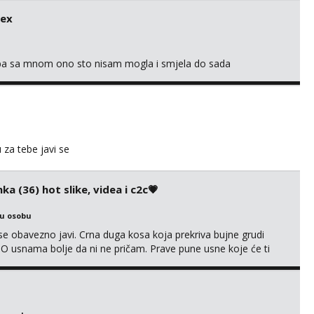
ni na link ispod i nadji me tamo, cekam te!
sex
oba sa mnom ono sto nisam mogla i smjela do sada
u za tebe javi se
ka (36) hot slike, videa i c2c💗
ku osobu
e obavezno javi. Crna duga kosa koja prekriva bujne grudi
? O usnama bolje da ni ne pričam. Prave pune usne koje će ti
e još nisi vidio. Uvijek sam spremna za ONLOINE zabavu. Volim
kice i videa po tvojoj želji te imam raznih mater...