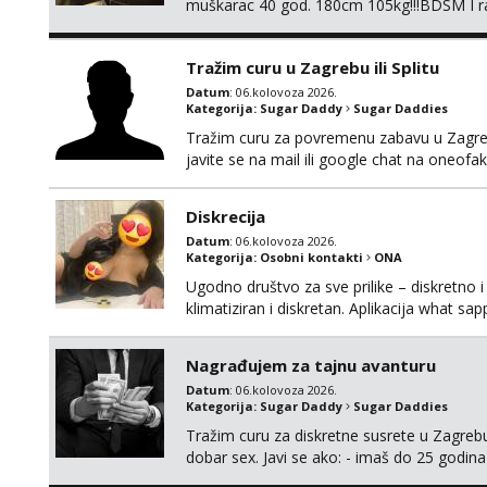
muškarac 40 god. 180cm 105kg!!!BDSM I raz
opcije!!!Parovi isto dobro došli!!!
Tražim curu u Zagrebu ili Splitu
Datum
: 06.kolovoza 2026.
Kategorija:
Sugar Daddy
Sugar Daddies
Tražim curu za povremenu zabavu u Zagrebu
javite se na mail ili google chat na oneo
Diskrecija
Datum
: 06.kolovoza 2026.
Kategorija:
Osobni kontakti
ONA
Ugodno društvo za sve prilike – diskretno i
klimatiziran i diskretan. Aplikacija what s
Nagrađujem za tajnu avanturu
Datum
: 06.kolovoza 2026.
Kategorija:
Sugar Daddy
Sugar Daddies
Tražim curu za diskretne susrete u Zagrebu
dobar sex. Javi se ako: - imaš do 25 godina
fleksibilna s vremenom (jer ga nemam previ