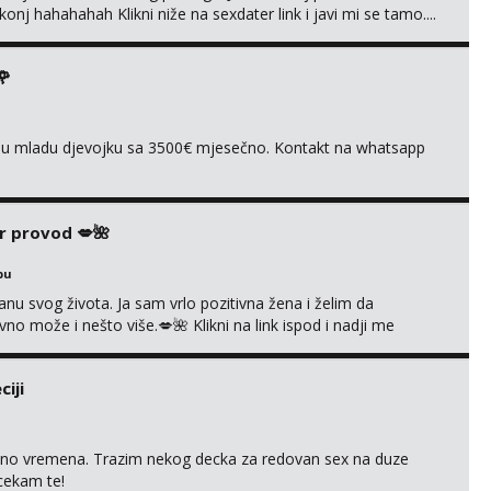
nj hahahahah Klikni niže na sexdater link i javi mi se tamo....
🌹
ivnu mladu djevojku sa 3500€ mjesečno. Kontakt na whatsapp
r provod 💋🌺
bu
nu svog života. Ja sam vrlo pozitivna žena i želim da
 može i nešto više.💋🌺 Klikni na link ispod i nadji me
iji
uno vremena. Trazim nekog decka za redovan sex na duze
 cekam te!