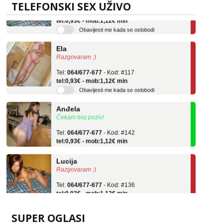
TELEFONSKI SEX UŽIVO
Tel:
064/677-677
- Kod: #136
tel:0,93€ - mob:1,12€ min
Obavijesti me kada se oslobodi
Ela
Razgovaram :)
Tel:
064/677-677
- Kod: #117
tel:0,93€ - mob:1,12€ min
Obavijesti me kada se oslobodi
Anđela
Čekam tvoj poziv!
Tel:
064/677-677
- Kod: #142
tel:0,93€ - mob:1,12€ min
Lucija
Razgovaram :)
Tel:
064/677-677
- Kod: #136
tel:0,93€ - mob:1,12€ min
Obavijesti me kada se oslobodi
Ela
SUPER OGLASI
Razgovaram :)