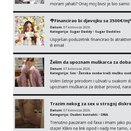
moram jahati? Onaj moj bivsi je bio samo ko
🌹Financirao bi djevojku sa 3500€/mj
Datum
: 07.kolovoza 2026.
Kategorija:
Sugar Daddy
Sugar Daddies
Uspješan poduzetnik financirao bi atrakt
ili email
Želim da upoznam muškarca za doba
Datum
: 07.kolovoza 2026.
Kategorija:
Sex
Ženska osoba traži mušku oso
Volim šetnje prirodom i uživati u svakom da
upoznam muškarca za dobar provod, naravno
tamo, cekam te!
Trazim nekog za sex u strogoj diskrec
Datum
: 07.kolovoza 2026.
Kategorija:
Osobni kontakti
ONA
Trenutno pauziram od faxa i imam jako p
staze! Klikni na link ispod i nadji me tamo,