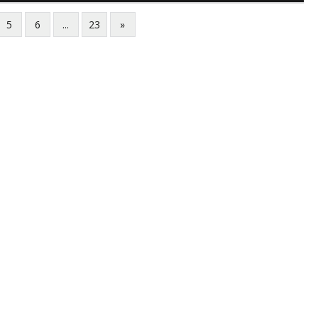
ljajte se: - debele - frajeri i paro...
5
6
...
23
»