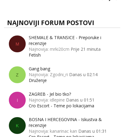
zapravo misle žene, a što muškarci? Jesu...
NAJNOVIJI FORUM POSTOVI
SHEMALE & TRANSICE - Preporuke i
recenzije
M
Najnovija: mrki20cm
Prije 21 minuta
Fetish
Gang bang
Najnovija: Zgodni_ri
Danas u 02:14
Z
Druženje
ZAGREB - Jel bio tko?
Najnovija: idlepine
Danas u 01:51
I
Cro Escort - Teme po lokacijama
BOSNA I HERCEGOVINA - Iskustva &
recenzije
K
Najnovija: kanarinac kan
Danas u 01:31
Cro Escort - Teme po lokacijama