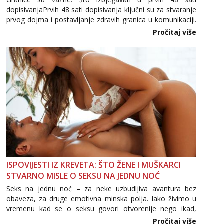
dopisivanjaPrvih 48 sati dopisivanja ključni su za stvaranje
prvog dojma i postavljanje zdravih granica u komunikaciji.
Važno je izbjeći prebrzo otkrivanje osobnih ili intimnih
Pročitaj više
informacija, jer nepoznata osoba još nije zaslužila to
povjerenje. Takođe...
ISPOVIJESTI IZ KREVETA: ŠTO ŽENE I MUŠKARCI
STVARNO MISLE O SEKSU NA JEDNU NOĆ
Seks na jednu noć – za neke uzbudljiva avantura bez
obaveza, za druge emotivna minska polja. Iako živimo u
vremenu kad se o seksu govori otvorenije nego ikad,
tema „jedne noći strasti“ i dalje izaziva burne rasprave. Što
Pročitaj više