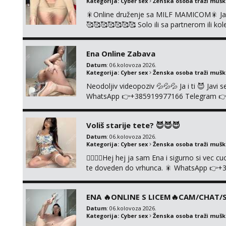
Kategorija:
Cyber sex
Ženska osoba traži muš
🎇Online druženje sa MILF MAMICOM🎇 Javi 
🥰🥰🥰🥰🥰🥰🥰 Solo ili sa partnerom ili 
👉+385919977166 Telegram 👉@enafried
Ena Online Zabava
Datum
: 06.kolovoza 2026.
Kategorija:
Cyber sex
Ženska osoba traži muš
Neodoljiv videopoziv 💦💦💦 Ja i ti 😈 Jav
WhatsApp 👉+385919977166 Telegram 👉@en
+385919977166
Voliš starije tete? 😈😈😈
Datum
: 06.kolovoza 2026.
Kategorija:
Cyber sex
Ženska osoba traži muš
❤️‍🔥❤️‍🔥Hej hej ja sam Ena i sigurno si vec 
te doveden do vrhunca. 🎇 WhatsApp 👉+
ONLINE I NISTA UŽIVO!!!
ENA 🔥ONLINE S LICEM🔥CAM/CHAT/S
Datum
: 06.kolovoza 2026.
Kategorija:
Cyber sex
Ženska osoba traži muš