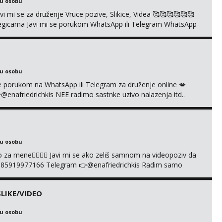
ku osobu
mi se za druženje Vruce pozive, Slikice, Videa 🥰🥰🥰🥰🥰🥰
kolegicama Javi mi se porukom WhatsApp ili Telegram WhatsApp
richkis 🤬NE RADIM SASTANKE I DRUZENJA UZIVO🤬
ku osobu
i se porukom na WhatsApp ili Telegram za druženje online 💋
afriedrichkis NEE radimo sastnke uzivo nalazenja itd..
ku osobu
cuo za mene❤️‍🔥❤️‍🔥 Javi mi se ako zeliš samnom na videopoziv da
385919977166 Telegram 👉@enafriedrichkis Radim samo
LIKE/VIDEO
ku osobu