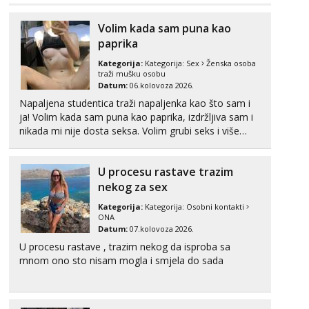
Tel:
064/677-677
- Kod: #117
Volim kada sam puna kao
tel:0,93€ - mob:1,12€ min
paprika
Obavijesti me kada se oslobodi
Kategorija:
Kategorija:
Sex
Ženska osoba
Anđela
traži mušku osobu
Čekam tvoj poziv!
Datum:
06.kolovoza 2026.
Napaljena studentica traži napaljenka kao što sam i
Tel:
064/677-677
- Kod: #142
tel:0,93€ - mob:1,12€ min
ja! Volim kada sam puna kao paprika, izdržljiva sam i
nikada mi nije dosta seksa. Volim grubi seks i više
puta dnevno bilo kad i bilo gdje zato se javi što prije
da me isprobaš Klikni na link ispod i nadji me tamo,
U procesu rastave trazim
cekam te!
nekog za sex
Kategorija:
Kategorija:
Osobni kontakti
ONA
Datum:
07.kolovoza 2026.
U procesu rastave , trazim nekog da isproba sa
mnom ono sto nisam mogla i smjela do sada