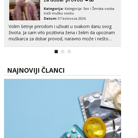
Kategorija:
Kategorija:
Sex
Ženska osoba
traži mušku osobu
Datum:
07.kolovoza 2026.
Volim šetnje prirodom i uživati u svakom danu svog
života. Ja sam vrlo pozitivna žena i želim da upoznam
muškarca za dobar provod, naravno može i nešto
više.💋🌺 Klikni na link ispod i nadji me tamo, cekam
te!
NAJNOVIJI ČLANCI