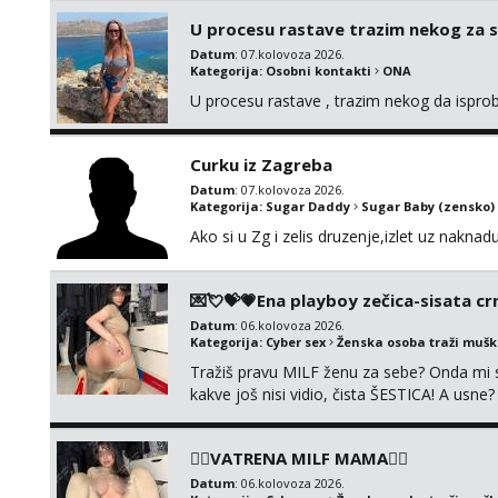
muskarac preuzme kontrolu . javi se :) Klik
U procesu rastave trazim nekog za 
Datum
: 07.kolovoza 2026.
Kategorija:
Osobni kontakti
ONA
U procesu rastave , trazim nekog da ispr
Curku iz Zagreba
Datum
: 07.kolovoza 2026.
Kategorija:
Sugar Daddy
Sugar Baby (zensko)
Ako si u Zg i zelis druzenje,izlet uz naknad
💌💘💝💗Ena playboy zečica-sisata crn
Datum
: 06.kolovoza 2026.
Kategorija:
Cyber sex
Ženska osoba traži muš
Tražiš pravu MILF ženu za sebe? Onda mi s
kakve još nisi vidio, čista ŠESTICA! A usne
se urezati u pamćenje, jer vjeruj mi, takv
vruće u porukama uz pokoju fotku. Radim sli
❤️‍🔥VATRENA MILF MAMA❤️‍🔥
Datum
: 06.kolovoza 2026.