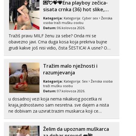
💌💘💝💗Ena playboy zečica-
sisata crnka (36) hot slike,
videa i c2c💗
Kategorija:
Kategorija:
Cyber sex
Ženska
osoba traži mušku osobu
Datum:
06.kolovoza 2026.
Tražiš pravu MILF ženu za sebe? Onda mi se
obavezno javi. Crna duga kosa koja prekriva bujne
grudi kakve još nisi vidio, čista ŠESTICA! A usne? O
usnama bolje da ni ne pričam. Prave pune usne koje
će ti se urezati u pamćenje, jer vjeruj mi, takve još
Tražim malo nježnosti i
nisi vidio. Uvijek sam spremna za ONLOINE zabavu...
razumjevanja
Kategorija:
Kategorija:
Sex
Ženska osoba
traži mušku osobu
Datum:
07.kolovoza 2026.
u dosadnoj vezi koja nema nikakvog pocetka ni
kraja,jednostavno sam nesretna. sve dajem a nista
ne dobivam za uzvrat.trazim muskarca koji ce
zadovoljiti moje potrebe,ne trazim puno samo malo
njeznosti i razumjevanja. volim njezan seks i njezne
Želim da upoznam muškarca
poljupce po tijelu koji me jako pale,obozavam kad
muskar...
za dobar provod 💋🌺