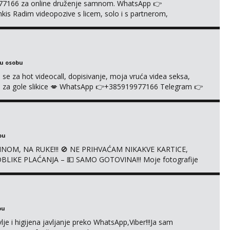
977166 za online druženje samnom. WhatsApp 👉
s Radim videopozive s licem, solo i s partnerom,
e halteri, haljine, štikle, samostojeće itd. Nudim svakakva
je s kolegicama, fetiši.. Dopisivanje i slike također radim.
ku osobu
 se za hot videocall, dopisivanje, moja vruća videa seksa,
 te za gole slikice 💋 WhatsApp 👉+385919977166 Telegram 👉
ŠTA UŽIVO
bu
NOM, NA RUKE!!! 🚫 NE PRIHVAĆAM NIKAKVE KARTICE,
LIKE PLAĆANJA – 💵 SAMO GOTOVINA!!! Moje fotografije
mena za dopisivanja Za dogovor mi piši direktno na
agrađeno.
bu
je i higijena javljanje preko WhatsApp,Viber!!!Ja sam