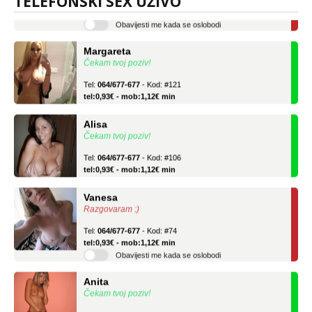
TELEFONSKI SEX UŽIVO
tel:0,93€ - mob:1,12€ min
Obavijesti me kada se oslobodi
Margareta
Čekam tvoj poziv!
Tel:
064/677-677
- Kod: #121
tel:0,93€ - mob:1,12€ min
Alisa
Čekam tvoj poziv!
Tel:
064/677-677
- Kod: #106
tel:0,93€ - mob:1,12€ min
Vanesa
Razgovaram :)
Tel:
064/677-677
- Kod: #74
tel:0,93€ - mob:1,12€ min
Obavijesti me kada se oslobodi
Anita
Čekam tvoj poziv!
Tel:
064/677-677
- Kod: #87