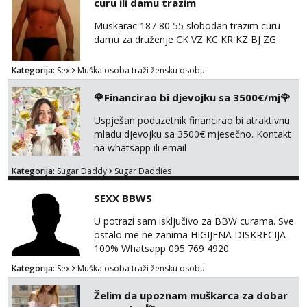
curu ili damu trazim
imam. Javite se mail, pozz ;)
Alisa
Muskarac 187 80 55 slobodan trazim curu
Čekam tvoj poziv!
damu za druženje CK VZ KC KR KZ BJ ZG
Tel:
064/677-677
- Kod: #106
tel:0,93€ - mob:1,12€ min
Kategorija:
Sex
Muška osoba traži žensku osobu
Vanesa
🌹Financirao bi djevojku sa 3500€/mj🌹
Razgovaram :)
Uspješan poduzetnik financirao bi atraktivnu
Tel:
064/677-677
- Kod: #74
mladu djevojku sa 3500€ mjesečno. Kontakt
tel:0,93€ - mob:1,12€ min
na whatsapp ili email
Obavijesti me kada se oslobodi
Kategorija:
Sugar Daddy
Sugar Daddies
Anita
Čekam tvoj poziv!
SEXX BBWS
Tel:
064/677-677
- Kod: #87
U potrazi sam isključivo za BBW curama. Sve
tel:0,93€ - mob:1,12€ min
ostalo me ne zanima HIGIJENA DISKRECIJA
100% Whatsapp 095 769 4920
Zara
Čekam tvoj poziv!
Kategorija:
Sex
Muška osoba traži žensku osobu
Tel:
064/677-677
- Kod: #123
Želim da upoznam muškarca za dobar
tel:0,93€ - mob:1,12€ min