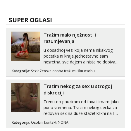
SUPER OGLASI
Tražim malo nježnosti i
razumjevanja
u dosadnoj vezi koja nema nikakvog
pocetka ni kraja,jednostavno sam
nesretna. sve dajem a nista ne dobivam
za uzvrat.trazim muskarca koji ce
Kategorija:
Sex
Ženska osoba traži mušku osobu
zadovoljiti moje potrebe,ne trazim puno
samo malo njeznosti i razumjevanja.
volim njezan seks i njezne poljupce po
Trazim nekog za sex u strogoj
tijelu koji me jako pale,obozavam kad
diskreciji
muskar...
Trenutno pauziram od faxa i imam jako
puno vremena. Trazim nekog decka za
redovan sex na duze staze! Klikni na link
ispod i nadji me tamo, cekam te!
Kategorija:
Osobni kontakti
ONA