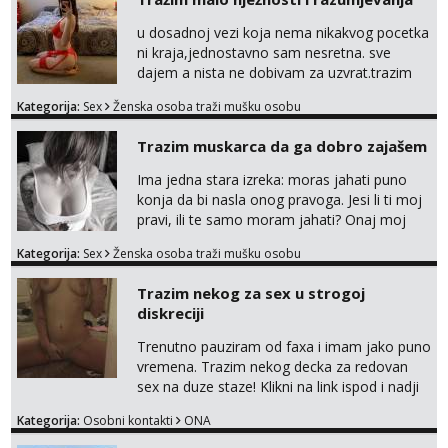
u dosadnoj vezi koja nema nikakvog pocetka
ni kraja,jednostavno sam nesretna. sve
dajem a nista ne dobivam za uzvrat.trazim
muskarca koji ce zadovoljiti moje potrebe,ne
Kategorija:
Sex
Ženska osoba traži mušku osobu
trazim puno samo malo njeznosti i
razumjevanja. volim njezan seks i njezne
Trazim muskarca da ga dobro zajašem
poljupce po tijelu koji me jako
pale,obozavam kad muskarac preuzme
Ima jedna stara izreka: moras jahati puno
kontrolu . javi se :) Klikni na link ispod i nadji
konja da bi nasla onog pravoga. Jesi li ti moj
me tamo, cekam te!
pravi, ili te samo moram jahati? Onaj moj
bivsi je bio samo konj hahahahah Klikni niže
Kategorija:
Sex
Ženska osoba traži mušku osobu
na sexdater link i javi mi se tamo....
Trazim nekog za sex u strogoj
diskreciji
Trenutno pauziram od faxa i imam jako puno
vremena. Trazim nekog decka za redovan
sex na duze staze! Klikni na link ispod i nadji
me tamo, cekam te!
Kategorija:
Osobni kontakti
ONA