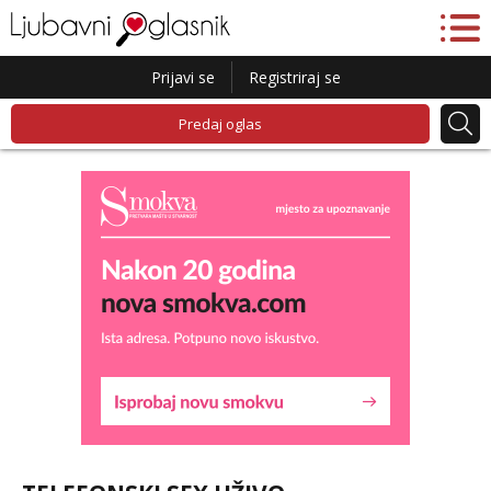
Prijavi se
Registriraj se
Predaj oglas
Liliana
Razgovaram :)
Tel:
064/677-677
- Kod: #69