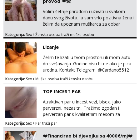
provod 💋🌺
Anđela
Volim šetnje prirodom i uživati u svakom
Čekam tvoj poziv!
danu svog života. Ja sam vrlo pozitivna žena i
Tel:
064/677-677
- Kod: #142
želim da upoznam muškarca za dobar
tel:0,93€ - mob:1,12€ min
provod, naravno može i nešto više.💋🌺 Klikni
Kategorija:
Sex
Ženska osoba traži mušku osobu
na link ispod i nadji me tamo, cekam te!
Lizanje
Želim te lizati u tvom prostoru ili mom autu
do svršavanja. Godine nisu bitne ako je pica
uredna. Kontakt Telegram: @Cardano5512
Email: myjohny15@protonmail.com
Kategorija:
Sex
Muška osoba traži žensku osobu
TOP INCEST PAR
Atraktivan par u incest vezi, bisex, jako
perverzni, nezasitni. Tražimo zgodan i
perverzan par s kvalitetnim mesom za
uživanje u svim vrstama seksa. Diskrecija
Kategorija:
Sex
Par traži par
obavezna. Samo ozbiljne ponude preko
Whats appa na broj 091 591 3523.
❤️Financirao bi djevojku sa 4000€/mj❤️