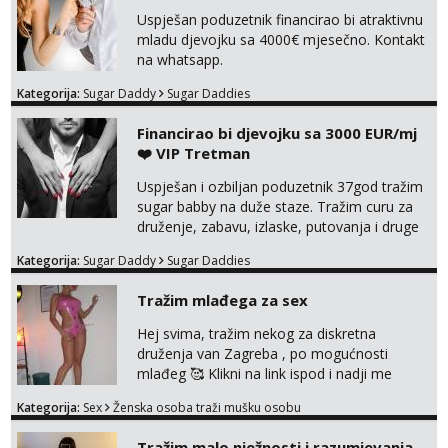
Uspješan poduzetnik financirao bi atraktivnu
mladu djevojku sa 4000€ mjesečno. Kontakt
na whatsapp.
Kategorija:
Sugar Daddy
Sugar Daddies
Financirao bi djevojku sa 3000 EUR/mj
❤️ VIP Tretman
Uspješan i ozbiljan poduzetnik 37god tražim
sugar babby na duže staze. Tražim curu za
druženje, zabavu, izlaske, putovanja i druge
lijepe stvari na obostranu korist. Ako si
Kategorija:
Sugar Daddy
Sugar Daddies
otvorena, komunikativna, zgodna i atraktivna
javi se na moj email:
Tražim mlađega za sex
markodalic37@gmail.com
Hej svima, tražim nekog za diskretna
druženja van Zagreba , po mogućnosti
mlađeg 🥰 Klikni na link ispod i nadji me
tamo, cekam te!
Kategorija:
Sex
Ženska osoba traži mušku osobu
Tražim malo nježnosti i razumjevanja