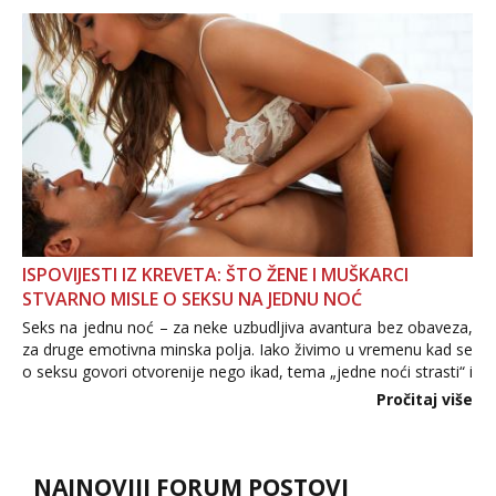
povjerenje. Takođe...
ISPOVIJESTI IZ KREVETA: ŠTO ŽENE I MUŠKARCI
STVARNO MISLE O SEKSU NA JEDNU NOĆ
Seks na jednu noć – za neke uzbudljiva avantura bez obaveza,
za druge emotivna minska polja. Iako živimo u vremenu kad se
o seksu govori otvorenije nego ikad, tema „jedne noći strasti“ i
dalje izaziva burne rasprave. Što zapravo misle žene, a što
Pročitaj više
muškarci? Jesu...
NAJNOVIJI FORUM POSTOVI