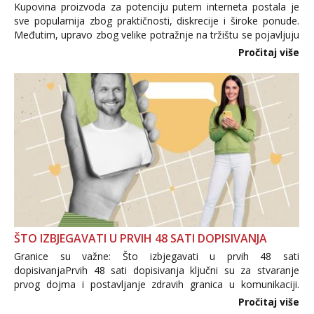
Kupovina proizvoda za potenciju putem interneta postala je
sve popularnija zbog praktičnosti, diskrecije i široke ponude.
Međutim, upravo zbog velike potražnje na tržištu se pojavljuju
i brojni krivotvoreni proizvodi, nepouzdane internetske
Pročitaj više
trgovine te proizvodi nepoznatog podrijetla. ...
ŠTO IZBJEGAVATI U PRVIH 48 SATI DOPISIVANJA
Granice su važne: Što izbjegavati u prvih 48 sati
dopisivanjaPrvih 48 sati dopisivanja ključni su za stvaranje
prvog dojma i postavljanje zdravih granica u komunikaciji.
Važno je izbjeći prebrzo otkrivanje osobnih ili intimnih
Pročitaj više
informacija, jer nepoznata osoba još nije zaslužila to