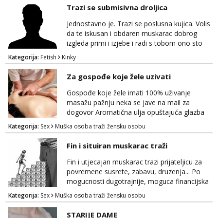
Trazi se submisivna droljica
Jednostavno je. Trazi se poslusna kujica. Volis
da te iskusan i obdaren muskarac dobrog
izgleda primi i izjebe i radi s tobom ono sto
on zeli raditi. Cura si van okvira,kinky i
Kategorija:
Fetish
Kinky
poslusna. Idealno 25 godina max okvirno 40.
Nikakve umisljene femy ko fol ljepotice me ne
Za gospođe koje žele uzivati
interesiraju. Stop pederima i slicnima. Stop
bonovima i slicne gluposti. Javi se sa slikom i
Gospođe koje žele imati 100% uživanje
ukratko o sebi na: naal_naal@yaho...
masažu pažnju neka se jave na mail za
dogovor Aromatična ulja opuštajuća glazba
Budi moja Kraljica i ispuni si želje za dobro
Kategorija:
Sex
Muška osoba traži žensku osobu
opuštanje Vaš prostor
Fin i situiran muskarac traži
Fin i utjecajan muskarac trazi prijateljicu za
povremene susrete, zabavu, druzenja... Po
mogucnosti dugotrajnije, moguca financijska
potpora!
Kategorija:
Sex
Muška osoba traži žensku osobu
STARIJE DAME