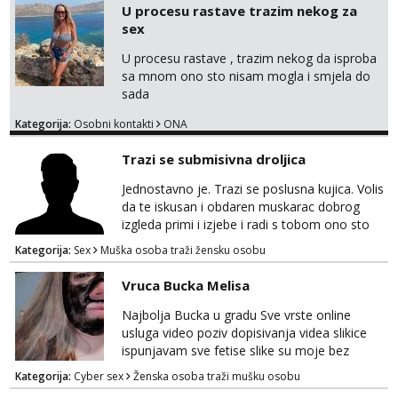
U procesu rastave trazim nekog za
sex
U procesu rastave , trazim nekog da isproba
sa mnom ono sto nisam mogla i smjela do
sada
Kategorija:
Osobni kontakti
ONA
Trazi se submisivna droljica
Jednostavno je. Trazi se poslusna kujica. Volis
da te iskusan i obdaren muskarac dobrog
izgleda primi i izjebe i radi s tobom ono sto
on zeli raditi. Cura si van okvira,kinky i
Kategorija:
Sex
Muška osoba traži žensku osobu
poslusna. Idealno 25 godina max okvirno 40.
Nikakve umisljene femy ko fol ljepotice me ne
Vruca Bucka Melisa
interesiraju. Stop pederima i slicnima. Stop
bonovima i slicne gluposti. Javi se sa slikom i
Najbolja Bucka u gradu Sve vrste online
ukratko o sebi na: naal_naal@yahoo...
usluga video poziv dopisivanja videa slikice
ispunjavam sve fetise slike su moje bez
neugodnih iznenađenja javiti se na wap:
Kategorija:
Cyber sex
Ženska osoba traži mušku osobu
+385998702942