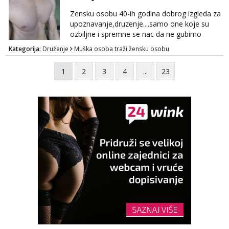
Zensku osobu 40-ih godina dobrog izgleda za
upoznavanje,druzenje....samo one koje su
ozbiljne i spremne se nac da ne gubimo
vrijeme!
Kategorija:
Druženje
Muška osoba traži žensku osobu
1
2
3
4
...
23