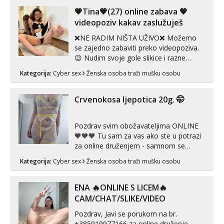
💗Tina💗(27) online zabava 💗
videopoziv kakav zaslužuješ
❌NE RADIM NIŠTA UŽIVO❌ Možemo
se zajedno zabaviti preko videopoziva.
😉 Nudim svoje gole slikice i razne
videouradke. 🤩 Za online zabavu pošalji
Kategorija:
Cyber sex
Ženska osoba traži mušku osobu
poruku na Whatsapp, Telegram ili Viber.
😎 +385 91 912 3322 Za provjeru moje
autentičnosti možeš me vidjeti na
Crvenokosa ljepotica 20g. 🤭
videopozivu. 😉 S vama sam vec 5 ...
Pozdrav svim obožavateljima ONLINE
🧡🧡🧡 Tu sam za vas ako ste u potrazi
za online druženjem - samnom se
možete zabaviti preko videopoziva, ili
Kategorija:
Cyber sex
Ženska osoba traži mušku osobu
ako vam nisam dovoljna radim i u paru i
trojci s kolegicama, svaka je drugačija
😉 Radim i vruća tipkanja uz slike i hot
ENA 🔥ONLINE S LICEM🔥
line pozive. Za vas sam pripremila ...
CAM/CHAT/SLIKE/VIDEO
Pozdrav, Javi se porukom na br.
+385919977166 za online druženje