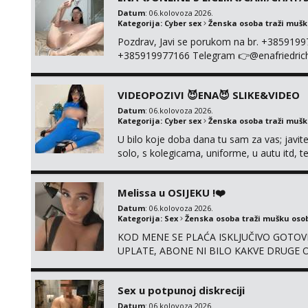
Datum
: 06.kolovoza 2026.
Kategorija:
Cyber sex
Ženska osoba traži muš
Pozdrav, Javi se porukom na br. +385919
+385919977166 Telegram 👉@enafriedrichki
kolegicama (Tina&Natali), razne kombinacij
videa seksa, pušenje, razne lokacije, suradn
VIDEOPOZIVI 😈ENA😈 SLIKE&VIDEO
NIŠTA UŽI...
Datum
: 06.kolovoza 2026.
Kategorija:
Cyber sex
Ženska osoba traži muš
U bilo koje doba dana tu sam za vas; javite
solo, s kolegicama, uniforme, u autu itd,
@enafriedrichkis ISKLJUČIVO ONLINE, NI
Melissa u OSIJEKU !❤️
Datum
: 06.kolovoza 2026.
Kategorija:
Sex
Ženska osoba traži mušku oso
KOD MENE SE PLAĆA ISKLJUČIVO GOTOVI
UPLATE, ABONE NI BILO KAKVE DRUGE OB
su 100% moje, bez laži i igara. Nemam vre
WhatsApp – ako znaš što želiš, bit će ti n
Sex u potpunoj diskreciji
Datum
: 06.kolovoza 2026.