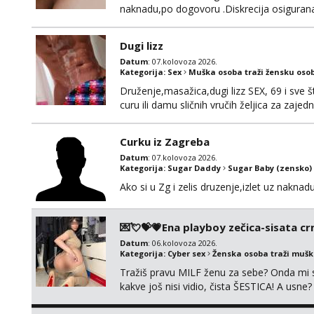
naknadu,po dogovoru .Diskrecija osiguran
Dugi lizz
Datum
: 07.kolovoza 2026.
Kategorija:
Sex
Muška osoba traži žensku oso
Druženje,masažica,dugi lizz SEX, 69 i sve št
curu ili damu sličnih vručih željica za zaj
i mobilan 🚗 sam.
Curku iz Zagreba
Datum
: 07.kolovoza 2026.
Kategorija:
Sugar Daddy
Sugar Baby (zensko)
Ako si u Zg i zelis druzenje,izlet uz naknad
💌💘💝💗Ena playboy zečica-sisata crn
Datum
: 06.kolovoza 2026.
Kategorija:
Cyber sex
Ženska osoba traži muš
Tražiš pravu MILF ženu za sebe? Onda mi s
kakve još nisi vidio, čista ŠESTICA! A usne
se urezati u pamćenje, jer vjeruj mi, takv