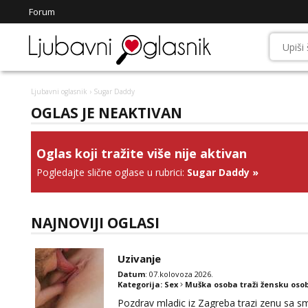
Forum
Ljubavni oglasnik
› Sugar Daddy
OGLAS JE NEAKTIVAN
Oglas koji tražite više nije aktivan
Pogledajte slične oglase u rubrici:
Sugar Daddy
»
NAJNOVIJI OGLASI
Uzivanje
Datum
: 07.kolovoza 2026.
Kategorija:
Sex
Muška osoba traži žensku oso
Pozdrav mladic iz Zagreba trazi zenu sa sm