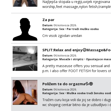
Najljepša stopala u regiji,uvijek njegovana
worship,feet massage,nylon fetish,tramplin
obožavatelje ovog fetisha,isključivo POZIV
Za par
Datum
: 06.kolovoza 2026.
Kategorija:
Sex
Par traži mušku osobu
Crn visok zgodan uredan
SPLIT:Relax and enjoy😉Massage&Foo
Datum
: 06.kolovoza 2026.
Kategorija:
Masaže i striptiz
Opustajuce masa
A pretty masseuse offers you sensual and
p.m. I also offer FOOT FETISH for lovers 
*PRIORITY IS GIVEN TO REGULAR CLIENT
Poližem te do orgazma💦🤑
Datum
: 06.kolovoza 2026.
Kategorija:
Sex
Muška osoba traži žensku oso
Tražim curu koja voli da joj se dobro i du
wc shoping centar bitno da je uzbudljivo i d
diskretan,sliku šaljem na wapp telegram..