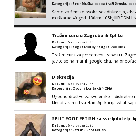
Kategorija:
Sex
Muška osoba traži žensku oso
Samo za ženske osobe sex,diskrecija,zdravl
muškarac 40 god. 180cm 105kg!!!BDSM I raz
opcije!!!Parovi isto dobro došli!!!
Tražim curu u Zagrebu ili Splitu
Datum
: 06.kolovoza 2026.
Kategorija:
Sugar Daddy
Sugar Daddies
Tražim curu za povremenu zabavu u Zagrebu
javite se na mail ili google chat na oneo
Diskrecija
Datum
: 06.kolovoza 2026.
Kategorija:
Osobni kontakti
ONA
Ugodno društvo za sve prilike – diskretno i
klimatiziran i diskretan. Aplikacija what s
SPLIT:FOOT FETISH za sve ljubitelje l
Datum
: 06.kolovoza 2026.
Kategorija:
Fetish
Foot Fetish