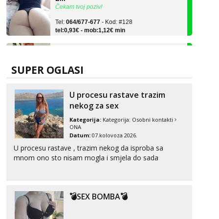
Tel:
064/677-677
- Kod: #128
tel:0,93€ - mob:1,12€ min
Ivančica
Čekam tvoj poziv!
Tel:
064/677-677
- Kod: #108
SUPER OGLASI
tel:0,93€ - mob:1,12€ min
Anđela
U procesu rastave trazim
Čekam tvoj poziv!
nekog za sex
Tel:
064/677-677
- Kod: #142
Kategorija:
Kategorija:
Osobni kontakti
tel:0,93€ - mob:1,12€ min
ONA
Datum:
07.kolovoza 2026.
Mira
U procesu rastave , trazim nekog da isproba sa
Čekam tvoj poziv!
mnom ono sto nisam mogla i smjela do sada
Tel:
064/677-677
- Kod: #72
tel:0,93€ - mob:1,12€ min
Liliana
💣SEX BOMBA💣
Čekam tvoj poziv!
Tel:
064/677-677
- Kod: #69