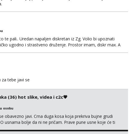
a.
bu
o te pali.. Uredan napaljen diskretan iz Zg. Volio bi upoznati
edničko ugodno i strastveno druženje. Prostor imam, diskr max. A
u za tebe javi se
ka (36) hot slike, videa i c2c💗
ku osobu
e obavezno javi. Crna duga kosa koja prekriva bujne grudi
? O usnama bolje da ni ne pričam. Prave pune usne koje će ti
e još nisi vidio. Uvijek sam spremna za ONLOINE zabavu. Volim