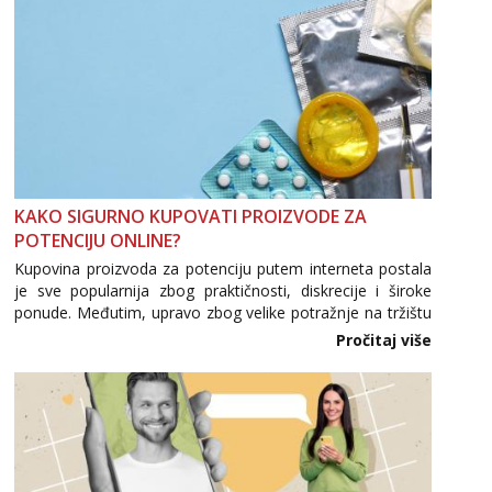
KAKO SIGURNO KUPOVATI PROIZVODE ZA
POTENCIJU ONLINE?
Kupovina proizvoda za potenciju putem interneta postala
je sve popularnija zbog praktičnosti, diskrecije i široke
ponude. Međutim, upravo zbog velike potražnje na tržištu
se pojavljuju i brojni krivotvoreni proizvodi, nepouzdane
Pročitaj više
internetske trgovine te proizvodi nepoznatog podrijetla. ...