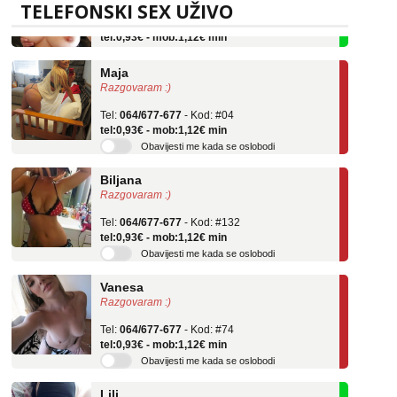
Tel:
064/677-677
- Kod: #69
TELEFONSKI SEX UŽIVO
tel:0,93€ - mob:1,12€ min
Maja
Razgovaram :)
Tel:
064/677-677
- Kod: #04
tel:0,93€ - mob:1,12€ min
Obavijesti me kada se oslobodi
Biljana
Razgovaram :)
Tel:
064/677-677
- Kod: #132
tel:0,93€ - mob:1,12€ min
Obavijesti me kada se oslobodi
Vanesa
Razgovaram :)
Tel:
064/677-677
- Kod: #74
tel:0,93€ - mob:1,12€ min
Obavijesti me kada se oslobodi
Lili
Čekam tvoj poziv!