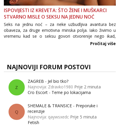
ISPOVIJESTI IZ KREVETA: ŠTO ŽENE I MUŠKARCI
STVARNO MISLE O SEKSU NA JEDNU NOĆ
Seks na jednu noć – za neke uzbudljiva avantura bez
obaveza, za druge emotivna minska polja. Iako živimo u
vremenu kad se o seksu govori otvorenije nego ikad,
tema „jedne noći strasti“ i dalje izaziva burne rasprave. Što
Pročitaj više
zapravo misle žene, a što muškarci? Jesu...
NAJNOVIJI FORUM POSTOVI
ZAGREB - Jel bio tko?
Najnovija: Zdravko1980
Prije 2 minuta
Z
Cro Escort - Teme po lokacijama
SHEMALE & TRANSICE - Preporuke i
recenzije
Q
Najnovija: qaywsxedc
Prije 5 minuta
Fetish