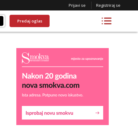
Prijavi se
Registriraj se
Predaj oglas
Liliana
Čekam tvoj poziv!