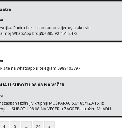
roatie
bu
evojka. Radim fleksibilno radno vrijeme, a ako ste
e na moj WhatsApp broj☎️:+385 92 451 2472
bu
 Pišite na whatsapp ili telegram 0989103797
UA U SUBOTU 08.08 NA VEČER
bu
ezasitan i izdržljiv krupniji MUŠKARAC 53/185/120/15. iz
druženje U SUBOTU 08.08 NA VEČER u ZAGREBU tražim MLAĐU
ačni status i udaljenost konkretno zainteresiranu za SEKS bez
AMA od vibratora i umjetnih dilda do analnih čepova
4
5
...
24
»