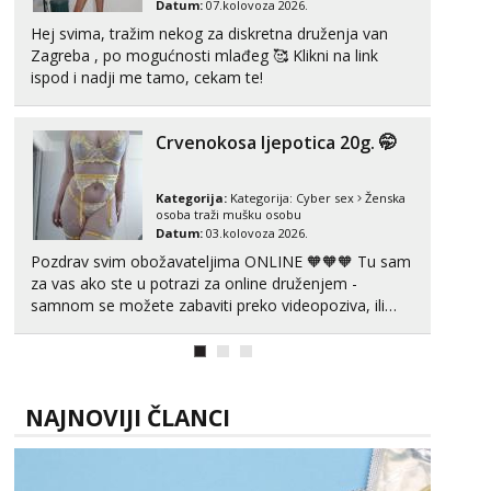
Datum:
07.kolovoza 2026.
Tel:
064/677-677
- Kod: #128
Hej svima, tražim nekog za diskretna druženja van
tel:0,93€ - mob:1,12€ min
Zagreba , po mogućnosti mlađeg 🥰 Klikni na link
ispod i nadji me tamo, cekam te!
Ivančica
Čekam tvoj poziv!
Tel:
064/677-677
- Kod: #108
Crvenokosa ljepotica 20g. 🤭
tel:0,93€ - mob:1,12€ min
Anđela
Kategorija:
Kategorija:
Cyber sex
Ženska
osoba traži mušku osobu
Čekam tvoj poziv!
Datum:
03.kolovoza 2026.
Tel:
064/677-677
- Kod: #142
Pozdrav svim obožavateljima ONLINE 🧡🧡🧡 Tu sam
tel:0,93€ - mob:1,12€ min
za vas ako ste u potrazi za online druženjem -
samnom se možete zabaviti preko videopoziva, ili
Mira
ako vam nisam dovoljna radim i u paru i trojci s
Čekam tvoj poziv!
kolegicama, svaka je drugačija 😉 Radim i vruća
Tel:
064/677-677
- Kod: #72
tipkanja uz slike i hot line pozive. Za vas sam
tel:0,93€ - mob:1,12€ min
pripremila ...
NAJNOVIJI ČLANCI