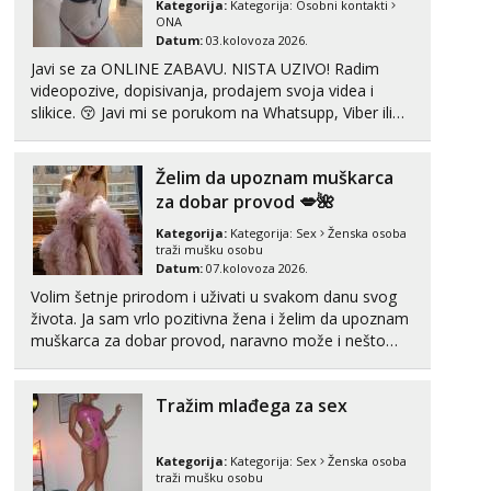
Kategorija:
Kategorija:
Osobni kontakti
tel:0,93€ - mob:1,12€ min
ONA
Datum:
03.kolovoza 2026.
Maja
Javi se za ONLINE ZABAVU. NISTA UZIVO! Radim
Razgovaram :)
videopozive, dopisivanja, prodajem svoja videa i
slikice. 😚 Javi mi se porukom na Whatsupp, Viber ili
Tel:
064/677-677
- Kod: #04
tel:0,93€ - mob:1,12€ min
Telegram. +385 91 723 0045
Obavijesti me kada se oslobodi
Želim da upoznam muškarca
Biljana
za dobar provod 💋🌺
Razgovaram :)
Kategorija:
Kategorija:
Sex
Ženska osoba
Tel:
064/677-677
- Kod: #132
traži mušku osobu
tel:0,93€ - mob:1,12€ min
Datum:
07.kolovoza 2026.
Obavijesti me kada se oslobodi
Volim šetnje prirodom i uživati u svakom danu svog
života. Ja sam vrlo pozitivna žena i želim da upoznam
Vanesa
muškarca za dobar provod, naravno može i nešto
Razgovaram :)
više.💋🌺 Klikni na link ispod i nadji me tamo, cekam
Tel:
064/677-677
- Kod: #74
te!
tel:0,93€ - mob:1,12€ min
Tražim mlađega za sex
Obavijesti me kada se oslobodi
Lili
Kategorija:
Kategorija:
Sex
Ženska osoba
Čekam tvoj poziv!
traži mušku osobu