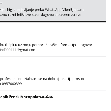
bu
je i higijena javljanje preko WhatsApp,Viber!!!Ja sam
no razni fetiši sve stvar dogovora otvoren za sve
 ili Splitu uz moju pomoć. Za više informacija i dogovor
fakind999111@gmail.com
 profesionalno. Nalazim se na dobroj lokaciji, prostor je
app 0957660399.
ijepih ženskih stopala👡👠👢👟