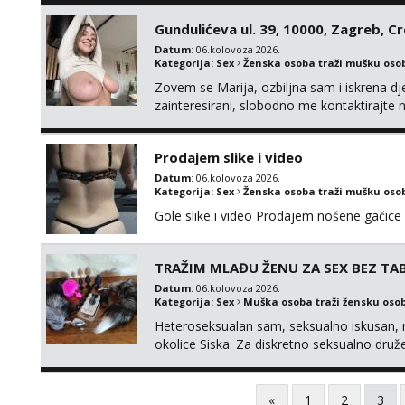
Gundulićeva ul. 39, 10000, Zagreb, C
Datum
: 06.kolovoza 2026.
Kategorija:
Sex
Ženska osoba traži mušku oso
Zovem se Marija, ozbiljna sam i iskrena dj
zainteresirani, slobodno me kontaktirajt
Prodajem slike i video
Datum
: 06.kolovoza 2026.
Kategorija:
Sex
Ženska osoba traži mušku oso
Gole slike i video Prodajem nošene gačice
TRAŽIM MLAĐU ŽENU ZA SEX BEZ TAB
Datum
: 06.kolovoza 2026.
Kategorija:
Sex
Muška osoba traži žensku oso
Heteroseksualan sam, seksualno iskusan, n
okolice Siska. Za diskretno seksualno 
ŽENU bez obzira na vjeru, nacionalnost, br
TABUA i KONDOMA upotpunjen SEKS IGRAČK
raznih vel...
«
1
2
3