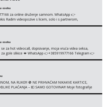
ku osobu
977166 za online druženje samnom. WhatsApp 👉
s Radim videopozive s licem, solo i s partnerom,
e halteri, haljine, štikle, samostojeće itd. Nudim svakakva
je s kolegicama, fetiši.. Dopisivanje i slike također radim.
ku osobu
 se za hot videocall, dopisivanje, moja vruća videa seksa,
 te za gole slikice 💋 WhatsApp 👉+385919977166 Telegram 👉
ŠTA UŽIVO
bu
NOM, NA RUKE!!! 🚫 NE PRIHVAĆAM NIKAKVE KARTICE,
LIKE PLAĆANJA – 💵 SAMO GOTOVINA!!! Moje fotografije
mena za dopisivanja Za dogovor mi piši direktno na
agrađeno.