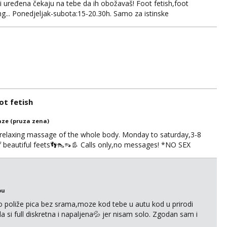
 i uređena čekaju na tebe da ih obožavaš! Foot fetish,foot
g... Ponedjeljak-subota:15-20.30h. Samo za istinske
. Sex i sl.ISKLJUČENO!
t fetish
ze (pruza zena)
 relaxing massage of the whole body. Monday to saturday,3-8
of beautiful feets👣👠👡👢 Calls only,no messages! *NO SEX
S
bu
go poliže pica bez srama,moze kod tebe u autu kod u prirodi
a si full diskretna i napaljena💦 jer nisam solo. Zgodan sam i
178 78kg.,javi se za brz dogovor Kontakt 0958759047