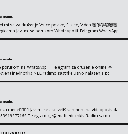
kice i videa po tvojoj želji te imam raznih mater...
ku osobu
mi se za druženje Vruce pozive, Slikice, Videa 🥰🥰🥰🥰🥰🥰
kolegicama Javi mi se porukom WhatsApp ili Telegram WhatsApp
richkis 🤬NE RADIM SASTANKE I DRUZENJA UZIVO🤬
ku osobu
i se porukom na WhatsApp ili Telegram za druženje online 💋
afriedrichkis NEE radimo sastnke uzivo nalazenja itd..
ku osobu
cuo za mene❤️‍🔥❤️‍🔥 Javi mi se ako zeliš samnom na videopoziv da
385919977166 Telegram 👉@enafriedrichkis Radim samo
LIKE/VIDEO