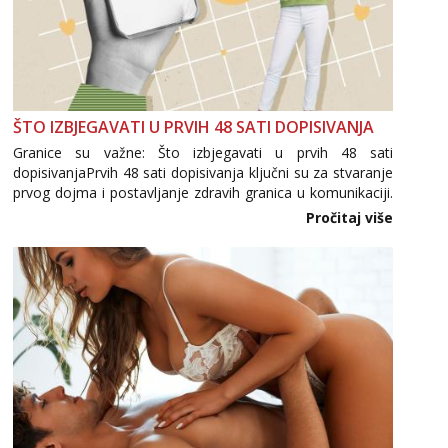
ŠTO IZBJEGAVATI U PRVIH 48 SATI DOPISIVANJA
Granice su važne: Što izbjegavati u prvih 48 sati
dopisivanjaPrvih 48 sati dopisivanja ključni su za stvaranje
prvog dojma i postavljanje zdravih granica u komunikaciji.
Važno je izbjeći prebrzo otkrivanje osobnih ili intimnih
Pročitaj više
informacija, jer nepoznata osoba još nije zaslužila to
povjerenje. Takođe...