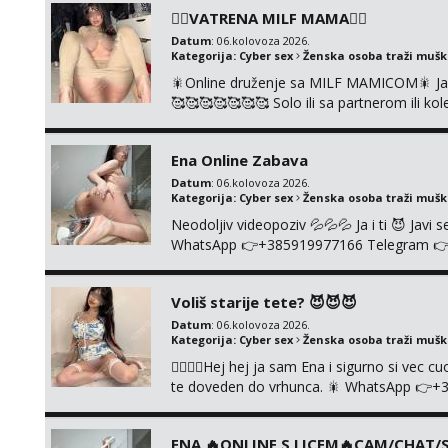
vruće u porukama uz pokoju fotku. Radim sli
❤️‍🔥VATRENA MILF MAMA❤️‍🔥
Datum
: 06.kolovoza 2026.
Kategorija:
Cyber sex
Ženska osoba traži muš
🎇Online druženje sa MILF MAMICOM🎇 Javi 
🥰🥰🥰🥰🥰🥰🥰 Solo ili sa partnerom ili 
👉+385919977166 Telegram 👉@enafried
Ena Online Zabava
Datum
: 06.kolovoza 2026.
Kategorija:
Cyber sex
Ženska osoba traži muš
Neodoljiv videopoziv 💦💦💦 Ja i ti 😈 Jav
WhatsApp 👉+385919977166 Telegram 👉@en
+385919977166
Voliš starije tete? 😈😈😈
Datum
: 06.kolovoza 2026.
Kategorija:
Cyber sex
Ženska osoba traži muš
❤️‍🔥❤️‍🔥Hej hej ja sam Ena i sigurno si vec 
te doveden do vrhunca. 🎇 WhatsApp 👉+
ONLINE I NISTA UŽIVO!!!
ENA 🔥ONLINE S LICEM🔥CAM/CHAT/S