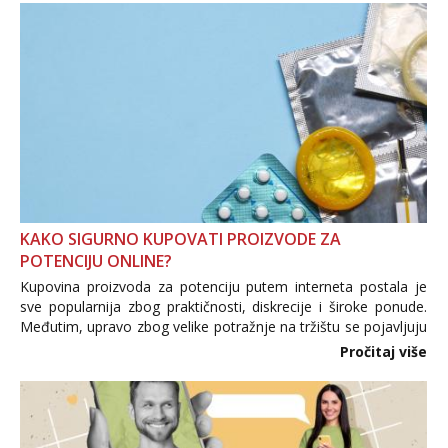
KAKO SIGURNO KUPOVATI PROIZVODE ZA
POTENCIJU ONLINE?
Kupovina proizvoda za potenciju putem interneta postala je
sve popularnija zbog praktičnosti, diskrecije i široke ponude.
Međutim, upravo zbog velike potražnje na tržištu se pojavljuju
i brojni krivotvoreni proizvodi, nepouzdane internetske
Pročitaj više
trgovine te proizvodi nepoznatog podrijetla. ...