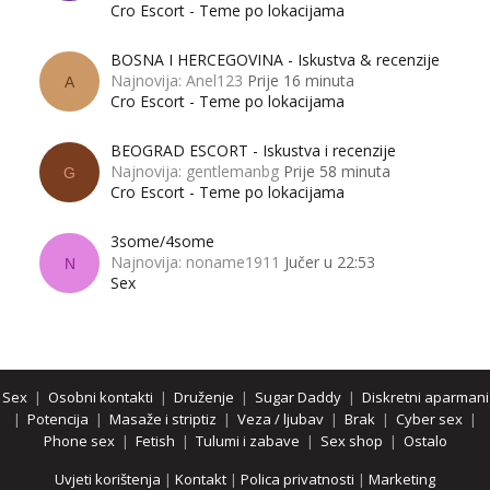
Cro Escort - Teme po lokacijama
BOSNA I HERCEGOVINA - Iskustva & recenzije
Najnovija: Anel123
Prije 16 minuta
A
Cro Escort - Teme po lokacijama
BEOGRAD ESCORT - Iskustva i recenzije
Najnovija: gentlemanbg
Prije 58 minuta
G
Cro Escort - Teme po lokacijama
3some/4some
Najnovija: noname1911
Jučer u 22:53
N
Sex
Sex
|
Osobni kontakti
|
Druženje
|
Sugar Daddy
|
Diskretni aparmani
|
Potencija
|
Masaže i striptiz
|
Veza / ljubav
|
Brak
|
Cyber sex
|
Phone sex
|
Fetish
|
Tulumi i zabave
|
Sex shop
|
Ostalo
Uvjeti korištenja
|
Kontakt
|
Polica privatnosti
|
Marketing