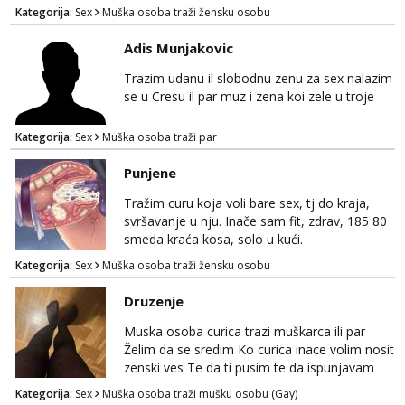
povremeno druženje Fleksibilno vrijeme i
Kategorija:
Sex
Muška osoba traži žensku osobu
odličan honorar po dogovoru. Ako si
zainteresirana i želiš saznati više detalja, javi
Adis Munjakovic
se telegram +385 99 850 1488 Diskrecija
zajamčena.
Trazim udanu il slobodnu zenu za sex nalazim
se u Cresu il par muz i zena koi zele u troje
Kategorija:
Sex
Muška osoba traži par
Punjene
Tražim curu koja voli bare sex, tj do kraja,
svršavanje u nju. Inače sam fit, zdrav, 185 80
smeda kraća kosa, solo u kući.
Kategorija:
Sex
Muška osoba traži žensku osobu
Druzenje
Muska osoba curica trazi muškarca ili par
Želim da se sredim Ko curica inace volim nosit
zenski ves Te da ti pusim te da ispunjavam
tvoje zelje Moze i par da vam ispunim zelje
Kategorija:
Sex
Muška osoba traži mušku osobu (Gay)
Do 40 god Javi sa na mail