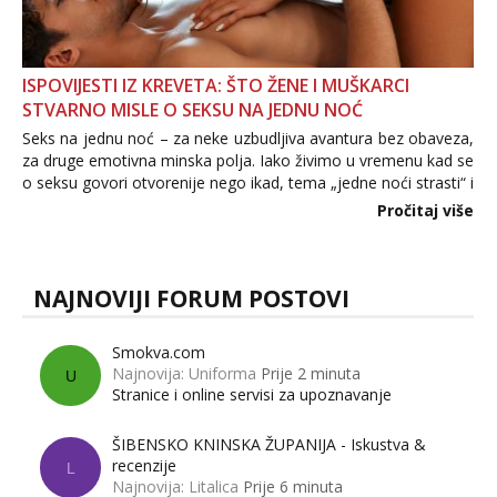
ISPOVIJESTI IZ KREVETA: ŠTO ŽENE I MUŠKARCI
STVARNO MISLE O SEKSU NA JEDNU NOĆ
Seks na jednu noć – za neke uzbudljiva avantura bez obaveza,
za druge emotivna minska polja. Iako živimo u vremenu kad se
o seksu govori otvorenije nego ikad, tema „jedne noći strasti“ i
dalje izaziva burne rasprave. Što zapravo misle žene, a što
Pročitaj više
muškarci? Jesu...
NAJNOVIJI FORUM POSTOVI
Smokva.com
Najnovija: Uniforma
Prije 2 minuta
U
Stranice i online servisi za upoznavanje
ŠIBENSKO KNINSKA ŽUPANIJA - Iskustva &
recenzije
L
Najnovija: Litalica
Prije 6 minuta