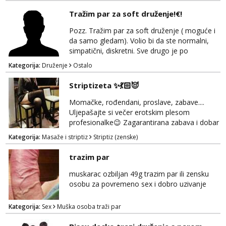
Tražim par za soft druženje!€!
Pozz. Tražim par za soft druženje ( moguće i
da samo gledam). Volio bi da ste normalni,
simpatični, diskretni. Sve drugo je po
dogovoru... i nagrada! ;)
Kategorija:
Druženje
Ostalo
Striptizeta ✨💃🏻😈
Momačke, rođendani, proslave, zabave....
Uljepašajte si večer erotskim plesom
profesionalke😉 Zagarantirana zabava i dobar
šou🔥💥✨ Ako tražite nešto da začinite običnu
Kategorija:
Masaže i striptiz
Striptiz (zenske)
žurku slobodno mi se javite na mail i lako se
dogovorimo za detalje 💃🏻☺️ 🚫Bez sexa🚫
trazim par
Čujemo se 💋
muskarac ozbiljan 49g trazim par ili zensku
osobu za povremeno sex i dobro uzivanje
Kategorija:
Sex
Muška osoba traži par