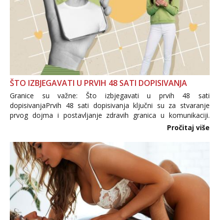
ŠTO IZBJEGAVATI U PRVIH 48 SATI DOPISIVANJA
Granice su važne: Što izbjegavati u prvih 48 sati
dopisivanjaPrvih 48 sati dopisivanja ključni su za stvaranje
prvog dojma i postavljanje zdravih granica u komunikaciji.
Važno je izbjeći prebrzo otkrivanje osobnih ili intimnih
Pročitaj više
informacija, jer nepoznata osoba još nije zaslužila to
povjerenje. Takođe...