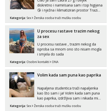
Ciao ja sam Laura 27 g i uvijek
diskretno i namirisana sam i top higijena
😘 i nježna i klimatiziran prostor Trazim
sex za nagradu Radim klasican sex
Kategorija:
Sex
Ženska osoba traži mušku osobu
Pusenje i gutanje sperme Erotsko rublje
imam uvijek Lizati me mozes i ljubiti po
tijelu Iskljucivo neradim analni !!! I
U procesu rastave trazim nekog
neljubim se Wha...
za sex
U procesu rastave , trazim nekog da
isproba sa mnom ono sto nisam mogla
i smjela do sada
Kategorija:
Osobni kontakti
ONA
Volim kada sam puna kao paprika
Napaljena studentica traži napaljenka
kao što sam i ja! Volim kada sam puna
kao paprika, izdržljiva sam i nikada mi
nije dosta seksa. Volim grubi seks i više
Kategorija:
Sex
Ženska osoba traži mušku osobu
puta dnevno bilo kad i bilo gdje zato se