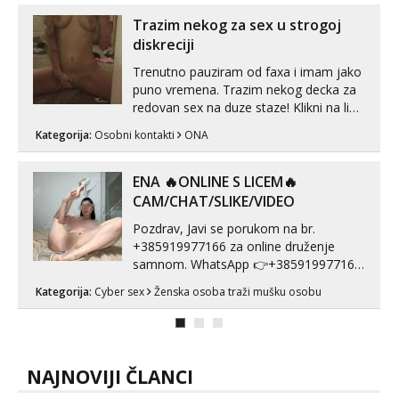
javi što prije da me isprobaš Klikni na
link ispod i nadji me tamo, cekam te!
Trazim nekog za sex u strogoj
diskreciji
Trenutno pauziram od faxa i imam jako
puno vremena. Trazim nekog decka za
redovan sex na duze staze! Klikni na link
ispod i nadji me tamo, cekam te!
Kategorija:
Osobni kontakti
ONA
ENA 🔥ONLINE S LICEM🔥
CAM/CHAT/SLIKE/VIDEO
Pozdrav, Javi se porukom na br.
+385919977166 za online druženje
samnom. WhatsApp 👉+385919977166
Telegram 👉@enafriedrichkis Radim
Kategorija:
Cyber sex
Ženska osoba traži mušku osobu
videopozive s licem, solo i s partnerom,
kolegicama (Tina&Natali), razne
kombinacije halteri, haljine, štikle,
samostojeće itd. Nudim svakakva videa
seksa, puš...
NAJNOVIJI ČLANCI