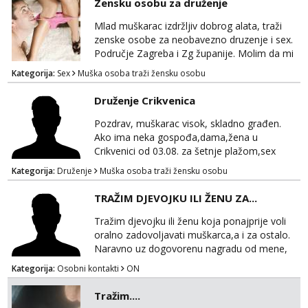
Zensku osobu za druženje
+385919904531
Mlad muškarac izdržljiv dobrog alata, traži
zenske osobe za neobavezno druzenje i sex.
Područje Zagreba i Zg županije. Molim da mi
se javljaju samo ženske osobe, muškarci i
Kategorija:
Sex
Muška osoba traži žensku osobu
parovi me ne zanimaju. Poruka, poziv ili
WhatsApp 0917339834
Druženje Crikvenica
Pozdrav, muškarac visok, skladno građen.
Ako ima neka gospođa,dama,žena u
Crikvenici od 03.08. za šetnje plažom,sex
,ljetnu romansu...
Kategorija:
Druženje
Muška osoba traži žensku osobu
TRAŽIM DJEVOJKU ILI ŽENU ZA...
Tražim djevojku ili ženu koja ponajprije voli
oralno zadovoljavati muškarca,a i za ostalo.
Naravno uz dogovorenu nagradu od mene,
Kategorija:
Osobni kontakti
ON
Tražim....