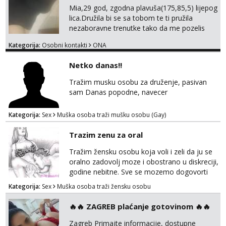
Mia,29 god, zgodna plavuša(175,85,5) lijepog
lica.Družila bi se sa tobom te ti pružila
nezaboravne trenutke tako da me pozelis
ponovno pozvati...Masaže i online druzenja..
Kategorija:
Osobni kontakti
ONA
Uvjet-tvoj prostor/hotel....Za online dogovor..
Diskrecija i higijena zajamčeni.. Javi se,čekam
Netko danas!!
te..
Tražim musku osobu za druženje, pasivan
sam Danas popodne, navecer
Kategorija:
Sex
Muška osoba traži mušku osobu (Gay)
Trazim zenu za oral
Tražim žensku osobu koja voli i zeli da ju se
oralno zadovolj moze i obostrano u diskreciji,
godine nebitne. Sve se mozemo dogovorti
Zagreb i okolica. Whatsap, Viber 0958068368
Kategorija:
Sex
Muška osoba traži žensku osobu
🔥🔥 ZAGREB plaćanje gotovinom 🔥🔥
Zagreb Primajte informacije, dostupne