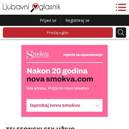
Prijavi se
Registriraj se
Predaj oglas
Alisa
Razgovaram :)
Tel:
064/677-677
- Kod: #106