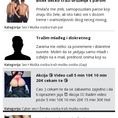
Bisex decko trazi druženje s parom
Privlače me zreli, samopouzdani parovi koji
znaju što žele, ali isto tako oni s dozom
treme i sramizeljivosti zbog neceg novog,
kakav sam i sam ponekad. Jako cijenim
Kategorija:
Sex
Muška osoba traži par
humor i komunikativnost, dobar za opuštanje
u bilo cemu. Više od klasike, zanimaju me
Tražim mlađeg i diskretnog
dublje razine užitka – igranje uloga,
ostvarivanje fantazija i fetiša- tamo gdje se
Zanima me netko za povremene i diskretne
pronađemo. Seksualnost za mene nije nešto
susrete. Molim da se javljaju samo mlađi i
što se “odrađuje”,...
ozbiljni na e-mail, prednost onima koji su
vitke građe, iskustvo mi je nebitno. Higijena i
Kategorija:
Sex
Muška osoba traži mušku osobu (Gay)
diskrecija su mi na prvom mjestu,
maksimalno držim do izgleda, sportski sam
Akcija 😘 Video call 5 min 10€ 10 min
tip.
20€ cekam te 😘
Cao :) cekam te da se zabavimo zajedno i da
ti ispraznim jaja 😈 Akcija 👇🏽 Radim video
poziv 5 min 10€ 10 min 20€ 15 min 30€ Hot
chat 10 min 15€ 20 min 20€ Radim samo
Kategorija:
Cyber sex
Ženska osoba traži mušku osobu
online Cekam te javi mi se porukom 😈👇🏽👇🏽
Javite mi se porukom na whatsapp na br