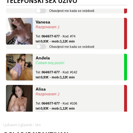
TELEFONSKI SEX UŽIVO
tel:0,93€ - mob:1,12€ min
Obavijesti me kada se oslobodi
Vanesa
Razgovaram :)
Tel:
064/677-677
- Kod: #74
tel:0,93€ - mob:1,12€ min
Obavijesti me kada se oslobodi
Anđela
Čekam tvoj poziv!
Tel:
064/677-677
- Kod: #142
tel:0,93€ - mob:1,12€ min
Alisa
Razgovaram :)
Tel:
064/677-677
- Kod: #106
tel:0,93€ - mob:1,12€ min
Obavijesti me kada se oslobodi
Vanesa
Ljubavni oglasnik
› Sex
Razgovaram :)