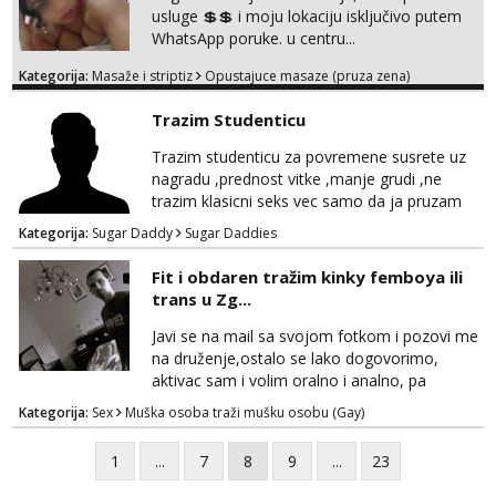
usluge 💲💲 i moju lokaciju isključivo putem
WhatsApp poruke. u centru...
Kategorija:
Masaže i striptiz
Opustajuce masaze (pruza zena)
Trazim Studenticu
Trazim studenticu za povremene susrete uz
nagradu ,prednost vitke ,manje grudi ,ne
trazim klasicni seks vec samo da ja pruzam
oral itd.....Javljanje na whatsapp sa
Kategorija:
Sugar Daddy
Sugar Daddies
normalnom slikom ne trazim golotinju
,diskrecju dajem 100% i trazim istu.
Fit i obdaren tražim kinky femboya ili
trans u Zg...
Javi se na mail sa svojom fotkom i pozovi me
na druženje,ostalo se lako dogovorimo,
aktivac sam i volim oralno i analno, pa
slobodno navedi što te pali ;)
Kategorija:
Sex
Muška osoba traži mušku osobu (Gay)
1
...
7
8
9
...
23