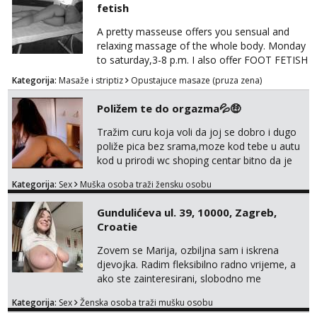
fetish
A pretty masseuse offers you sensual and
relaxing massage of the whole body. Monday
to saturday,3-8 p.m. I also offer FOOT FETISH
for lovers of beautiful feets👣👠👡👢 Calls
Kategorija:
Masaže i striptiz
Opustajuce masaze (pruza zena)
only,no messages! *NO SEX *PRIORITY IS
GIVEN TO REGULAR CLIENTS
Poližem te do orgazma💦🤑
Tražim curu koja voli da joj se dobro i dugo
poliže pica bez srama,moze kod tebe u autu
kod u prirodi wc shoping centar bitno da je
uzbudljivo i da si full diskretna i napaljena💦
Kategorija:
Sex
Muška osoba traži žensku osobu
jer nisam solo. Zgodan sam i diskretan,sliku
šaljem na wapp telegram..178 78kg.,javi se
Gundulićeva ul. 39, 10000, Zagreb,
za brz dogovor Kontakt 0958759047
Croatie
Zovem se Marija, ozbiljna sam i iskrena
djevojka. Radim fleksibilno radno vrijeme, a
ako ste zainteresirani, slobodno me
kontaktirajte na moj WhatsApp
Kategorija:
Sex
Ženska osoba traži mušku osobu
broj☎️:+385 92 451 2472