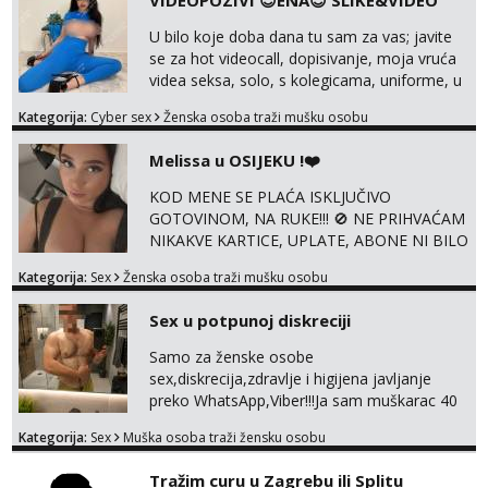
VIDEOPOZIVI 😈ENA😈 SLIKE&VIDEO
haljine, štikle, samostojeće itd. Nudim
svakakva videa seksa, pušenje, razne
U bilo koje doba dana tu sam za vas; javite
lokacije, suradnje s kolegicama, fetiši..
se za hot videocall, dopisivanje, moja vruća
Dopisivanje i slike također radim. NIŠTA UŽI...
videa seksa, solo, s kolegicama, uniforme, u
autu itd, te za gole slikice 💋 WhatsApp 👉
Kategorija:
Cyber sex
Ženska osoba traži mušku osobu
+385919977166 Telegram 👉
@enafriedrichkis ISKLJUČIVO ONLINE, NIŠTA
Melissa u OSIJEKU !❤️
UŽIVO
KOD MENE SE PLAĆA ISKLJUČIVO
GOTOVINOM, NA RUKE!!! 🚫 NE PRIHVAĆAM
NIKAKVE KARTICE, UPLATE, ABONE NI BILO
KAKVE DRUGE OBLIKE PLAĆANJA – 💵
Kategorija:
Sex
Ženska osoba traži mušku osobu
SAMO GOTOVINA!!! Moje fotografije su
100% moje, bez laži i igara. Nemam vremena
Sex u potpunoj diskreciji
za dopisivanja Za dogovor mi piši direktno na
WhatsApp – ako znaš što želiš, bit će ti
Samo za ženske osobe
nagrađeno.
sex,diskrecija,zdravlje i higijena javljanje
preko WhatsApp,Viber!!!Ja sam muškarac 40
god. 180cm 105kg!!!BDSM I razno razni fetiši
Kategorija:
Sex
Muška osoba traži žensku osobu
sve stvar dogovora otvoren za sve
opcije!!!Parovi isto dobro došli!!!
Tražim curu u Zagrebu ili Splitu