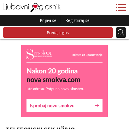
Prijavi se
Registriraj se
Predaj oglas
Lucija
Razgovaram :)
Tel:
064/677-677
- Kod: #136