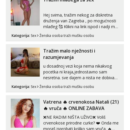
videopozivu. 😉 S vama sam vec 5 ...
Hej svima, tražim nekog za diskretna
druženja van Zagreba , po mogućnosti
mlađeg 🥰 Klikni na link ispod i nadji me
tamo, cekam te!
Kategorija:
Sex
Ženska osoba traži mušku osobu
Tražim malo nježnosti i
razumjevanja
u dosadnoj vezi koja nema nikakvog
pocetka ni kraja,jednostavno sam
nesretna. sve dajem a nista ne dobivam
za uzvrat.trazim muskarca koji ce
Kategorija:
Sex
Ženska osoba traži mušku osobu
zadovoljiti moje potrebe,ne trazim puno
samo malo njeznosti i razumjevanja.
volim njezan seks i njezne poljupce po
Vatrena ‎️‍🔥 crvenokosa Natali (21)
tijelu koji me jako pale,obozavam kad
‎️‍🔥 vruča‎ ️‍🔥 ONLINE ZABAVA
muskar...
❌NE RADIM NIŠTA UŽIVO❌ Voliš
crvenokose prirodne curke? ❤️ Onda me
moraš isprobati koliko sam vruča.‎ ️‍🔥