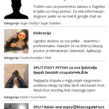
Tražim curu za povremenu zabavu u Zagrebu
ili Splitu uz moju pomoć. Za više informacija i
dogovor javite se na mail ili google chat na
oneofakind999111@gmail.com
Kategorija:
Sugar Daddy
Sugar Daddies
Diskrecija
Ugodno društvo za sve prilike – diskretno i
profesionalno. Nalazim se na dobroj lokaciji,
prostor je klimatiziran i diskretan. Aplikacija
what sapp 0957660399.
Kategorija:
Osobni kontakti
ONA
SPLIT:FOOT FETISH za sve ljubitelje
lijepih ženskih stopala👡👠👢👟
Najljepša stopala u regiji,uvijek njegovana i
uređena čekaju na tebe da ih obožavaš! Foot
fetish,foot worship,feet massage,nylon
fetish,trampling... Ponedjeljak-subota:15-
Kategorija:
Fetish
Foot Fetish
20.30h. Samo za istinske obožavatelje ovog
fetisha,isključivo POZIV. Sex i sl.ISKLJUČENO!
SPLIT:Relax and enjoy😉Massage&Foot