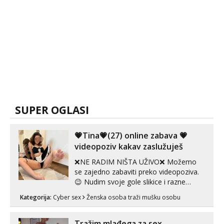
SUPER OGLASI
💗Tina💗(27) online zabava 💗
videopoziv kakav zaslužuješ
❌NE RADIM NIŠTA UŽIVO❌ Možemo
se zajedno zabaviti preko videopoziva.
😉 Nudim svoje gole slikice i razne
videouradke. 🤩 Za online zabavu pošalji
Kategorija:
Cyber sex
Ženska osoba traži mušku osobu
poruku na Whatsapp, Telegram ili Viber.
😎 +385 91 912 3322 Za provjeru moje
autentičnosti možeš me vidjeti na
Tražim mlađega za sex