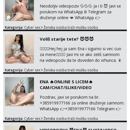
DRUZENJA UZIVO🤬
Neodoljiv videopoziv 💦💦💦 Ja i ti 😈 Javi se
porukom na WhatsApp ili Telegram za
druženje online 💋 WhatsApp 👉
+385919977166 Telegram 👉
Kategorija:
Cyber sex
Ženska osoba traži mušku osobu
@enafriedrichkis NEE radimo sastnke uzivo
nalazenja itd.. +385919977166
Voliš starije tete? 😈😈😈
❤️‍🔥❤️‍🔥Hej hej ja sam Ena i sigurno si vec cuo
za mene❤️‍🔥❤️‍🔥 Javi mi se ako zeliš samnom
na videopoziv da te doveden do vrhunca. 🎇
WhatsApp 👉+385919977166 Telegram 👉
Kategorija:
Cyber sex
Ženska osoba traži mušku osobu
@enafriedrichkis Radim samo ONLINE I
NISTA UŽIVO!!!
ENA 🔥ONLINE S LICEM🔥
CAM/CHAT/SLIKE/VIDEO
Pozdrav, Javi se porukom na br.
+385919977166 za online druženje samnom.
WhatsApp 👉+385919977166 Telegram 👉
@enafriedrichkis Radim videopozive s licem,
Kategorija:
Cyber sex
Ženska osoba traži mušku osobu
solo i s partnerom, kolegicama
(Tina&Natali), razne kombinacije halteri,