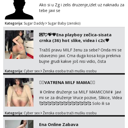
Ako si u Zg i zelis druzenje,izlet uz naknadu za
tebe javi se
Kategorija:
Sugar Daddy
Sugar Baby (zensko)
💌💘💝💗Ena playboy zečica-sisata
crnka (36) hot slike, videa i c2c💗
Tražiš pravu MILF ženu za sebe? Onda mi se
obavezno javi. Crna duga kosa koja prekriva
bujne grudi kakve još nisi vidio, čista
ŠESTICA! A usne? O usnama bolje da ni ne
Kategorija:
Cyber sex
Ženska osoba traži mušku osobu
pričam. Prave pune usne koje će ti se urezati
u pamćenje, jer vjeruj mi, takve još nisi vidio.
❤️‍🔥VATRENA MILF MAMA❤️‍🔥
Uvijek sam spremna za ONLOINE zabavu.
Volim vruće u porukama uz pokoju fotku.
🎇Online druženje sa MILF MAMICOM🎇 Javi
Radim slikice i videa po tvojoj želji te imam
mi se za druženje Vruce pozive, Slikice, Videa
raznih mater...
🥰🥰🥰🥰🥰🥰🥰🥰🥰🥰🥰🥰🥰 Solo ili sa
partnerom ili kolegicama Javi mi se porukom
Kategorija:
Cyber sex
Ženska osoba traži mušku osobu
WhatsApp ili Telegram WhatsApp 👉
+385919977166 Telegram 👉
Ena Online Zabava
@enafriedrichkis 🤬NE RADIM SASTANKE I