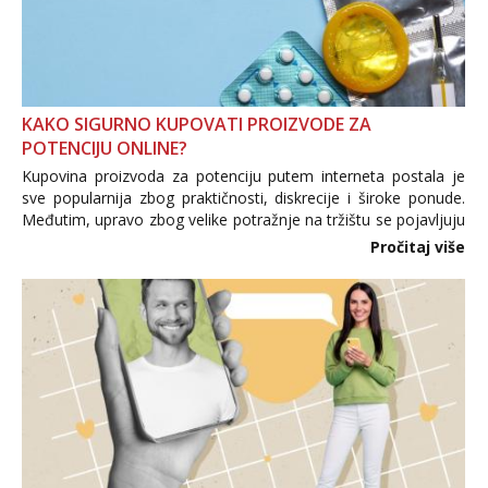
KAKO SIGURNO KUPOVATI PROIZVODE ZA
POTENCIJU ONLINE?
Kupovina proizvoda za potenciju putem interneta postala je
sve popularnija zbog praktičnosti, diskrecije i široke ponude.
Međutim, upravo zbog velike potražnje na tržištu se pojavljuju
i brojni krivotvoreni proizvodi, nepouzdane internetske
Pročitaj više
trgovine te proizvodi nepoznatog podrijetla. ...