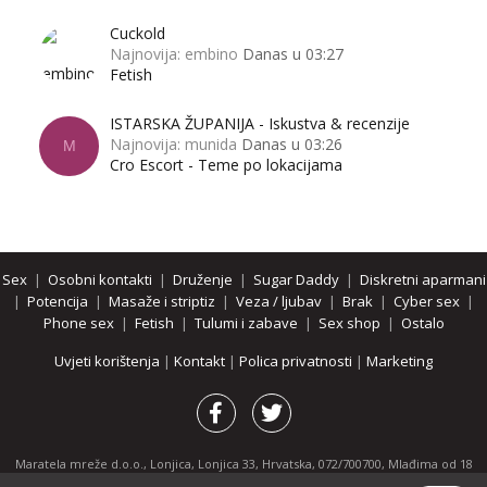
Cuckold
Najnovija: embino
Danas u 03:27
Fetish
ISTARSKA ŽUPANIJA - Iskustva & recenzije
Najnovija: munida
Danas u 03:26
M
Cro Escort - Teme po lokacijama
Sex
|
Osobni kontakti
|
Druženje
|
Sugar Daddy
|
Diskretni aparmani
|
Potencija
|
Masaže i striptiz
|
Veza / ljubav
|
Brak
|
Cyber sex
|
Phone sex
|
Fetish
|
Tulumi i zabave
|
Sex shop
|
Ostalo
Uvjeti korištenja
|
Kontakt
|
Polica privatnosti
|
Marketing
Maratela mreže d.o.o., Lonjica, Lonjica 33, Hrvatska, 072/700700, Mlađima od 18
godina zabranjeno je pregledavanje stranice i svih njenih dijelova.