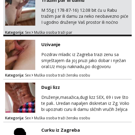
Tražim par ili damu
Anđela
M 55g ( 178-87-16) 12.08 bit ću u Rabu
Čekam tvoj poziv!
tražim par ili damu za neko neobavezno piće
Tel:
064/677-677
- Kod: #142
I ugodno druženje Vaš prostor ili noćno
tel:0,93€ - mob:1,12€ min
kupanje na osamoj plaži Kontakt
Kategorija:
Sex
Muška osoba traži par
trata.vrh@gmail.com
Uzivanje
Pozdrav mladic iz Zagreba trazi zenu sa
smještajem da joj pruzi jako dobar i nježan
oral.Uz moju naknadu,po dogovoru
.Diskrecija osigurana.
Kategorija:
Sex
Muška osoba traži žensku osobu
Dugi lizz
Druženje,masažica,dugi lizz SEX, 69 i sve što
te pali.. Uredan napaljen diskretan iz Zg. Volio
bi upoznati curu ili damu sličnih vručih željica
za zajedničko ugodno i strastveno druženje.
Kategorija:
Sex
Muška osoba traži žensku osobu
Prostor imam, diskr max. A i mobilan 🚗 sam.
Curku iz Zagreba