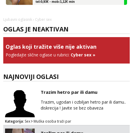
Lucija
Razgovaram :)
Ljubavni oglasnik
› Cyber sex
Tel:
064/677-677
- Kod: #136
OGLAS JE NEAKTIVAN
tel:0,93€ - mob:1,12€ min
Obavijesti me kada se oslobodi
Liliana
Oglas koji tražite više nije aktivan
Čekam tvoj poziv!
Pogledajte slične oglase u rubrici:
Cyber sex
»
Tel:
064/677-677
- Kod: #69
tel:0,93€ - mob:1,12€ min
NAJNOVIJI OGLASI
Vanesa
Čekam tvoj poziv!
Tel:
064/677-677
- Kod: #74
Trazim hetro par ili damu
tel:0,93€ - mob:1,12€ min
Trazim, ugodan i ozbiljan hetro par ili damu..
diskrecija ! Javite se bez obaveza
Zara
Čekam tvoj poziv!
Kategorija:
Sex
Muška osoba traži par
Tel:
064/677-677
- Kod: #123
tel:0,93€ - mob:1,12€ min