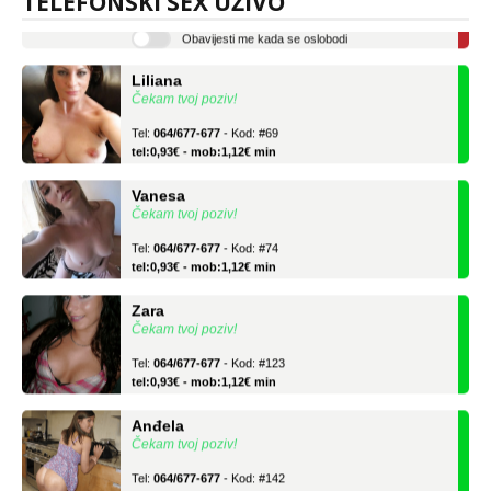
TELEFONSKI SEX UŽIVO
tel:0,93€ - mob:1,12€ min
Obavijesti me kada se oslobodi
Liliana
Čekam tvoj poziv!
Tel:
064/677-677
- Kod: #69
tel:0,93€ - mob:1,12€ min
Vanesa
Čekam tvoj poziv!
Tel:
064/677-677
- Kod: #74
tel:0,93€ - mob:1,12€ min
Zara
Čekam tvoj poziv!
Tel:
064/677-677
- Kod: #123
tel:0,93€ - mob:1,12€ min
Anđela
Čekam tvoj poziv!
Tel:
064/677-677
- Kod: #142
tel:0,93€ - mob:1,12€ min