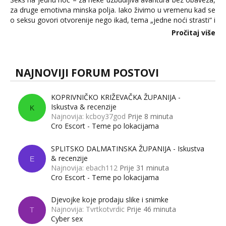
za druge emotivna minska polja. Iako živimo u vremenu kad se
o seksu govori otvorenije nego ikad, tema „jedne noći strasti“ i
dalje izaziva burne rasprave. Što zapravo misle žene, a što
Pročitaj više
muškarci? Jesu...
NAJNOVIJI FORUM POSTOVI
KOPRIVNIČKO KRIŽEVAČKA ŽUPANIJA -
Iskustva & recenzije
K
Najnovija: kcboy37god
Prije 8 minuta
Cro Escort - Teme po lokacijama
SPLITSKO DALMATINSKA ŽUPANIJA - Iskustva
& recenzije
E
Najnovija: ebach112
Prije 31 minuta
Cro Escort - Teme po lokacijama
Djevojke koje prodaju slike i snimke
Najnovija: Tvrtkotvrdic
Prije 46 minuta
T
Cyber sex