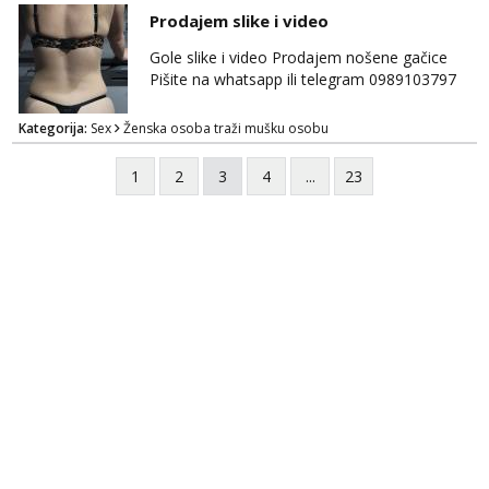
Prodajem slike i video
Gole slike i video Prodajem nošene gačice
Pišite na whatsapp ili telegram 0989103797
Kategorija:
Sex
Ženska osoba traži mušku osobu
1
2
3
4
...
23