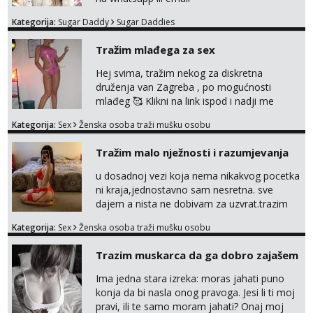
Kategorija:
Sugar Daddy
Sugar Daddies
Tražim mlađega za sex
Hej svima, tražim nekog za diskretna
druženja van Zagreba , po mogućnosti
mlađeg 🥰 Klikni na link ispod i nadji me
tamo, cekam te!
Kategorija:
Sex
Ženska osoba traži mušku osobu
Tražim malo nježnosti i razumjevanja
u dosadnoj vezi koja nema nikakvog pocetka
ni kraja,jednostavno sam nesretna. sve
dajem a nista ne dobivam za uzvrat.trazim
muskarca koji ce zadovoljiti moje potrebe,ne
Kategorija:
Sex
Ženska osoba traži mušku osobu
trazim puno samo malo njeznosti i
razumjevanja. volim njezan seks i njezne
Trazim muskarca da ga dobro zajašem
poljupce po tijelu koji me jako
pale,obozavam kad muskarac preuzme
Ima jedna stara izreka: moras jahati puno
kontrolu . javi se :) Klikni na link ispod i nadji
konja da bi nasla onog pravoga. Jesi li ti moj
me tamo, cekam te!
pravi, ili te samo moram jahati? Onaj moj