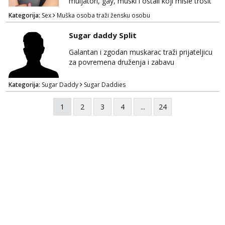
muljatori, gay, muski i ostali koji misle trosit
vrijeme na pisanje mogu zaobic oglas, ako si
Kategorija:
Sex
Muška osoba traži žensku osobu
slavonije i zainteresirana da te punim negdje
u mraku u tvom autu javi se na whatsapp
Sugar daddy Split
porukom 098 199 1895.
Galantan i zgodan muskarac traži prijateljicu
za povremena druženja i zabavu
Kategorija:
Sugar Daddy
Sugar Daddies
1
2
3
4
...
24