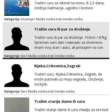
Tražim curu za vikend na moru, ili 2,3 dana,
srednja Dalmacija...ugodno i korisno
Kategorija:
Druženje
Muška osoba traži žensku osobu
Tražim curu ili par za druženje
Tražim curu ili par za druženje. 193cm / 87kg
Spreman sam dati i naknadu za istoimeno.
Imam svoj stan i auto, ali pristajem na sve.
Javite se na mail ispod, pa izmijenimo
Kategorija:
Sex
Muška osoba traži žensku osobu
brojeve. Molim Vas bez ponuda istog spola.
mauli772@proton.me
Rijeka,Crikvenica,Zagreb
Tražim curu, Rijeka,Crikvenica, Zagreb, da
može putovati uz moju nagradu, Druženje,
sockjob.
Kategorija:
Sex
Muška osoba traži žensku osobu
Tražim starije dame ili curu
Tražim starije dame ili curu mladju za sex kod