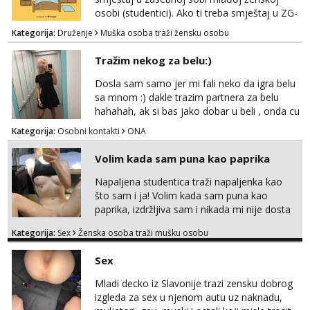
paro...
osobi (studentici). Ako ti treba smještaj u ZG-
u, a ne želiš plaćati sobu i tako malo uštedjeti,
Kategorija:
Druženje
Muška osoba traži žensku osobu
javi se na mail.
Tražim nekog za belu:)
Dosla sam samo jer mi fali neko da igra belu
sa mnom :) dakle trazim partnera za belu
hahahah, ak si bas jako dobar u beli , onda cu
razmislit za dalje Klikni na link ispod i nadji me
Kategorija:
Osobni kontakti
ONA
tamo, cekam te!
Volim kada sam puna kao paprika
Napaljena studentica traži napaljenka kao
što sam i ja! Volim kada sam puna kao
paprika, izdržljiva sam i nikada mi nije dosta
seksa. Volim grubi seks i više puta dnevno
Kategorija:
Sex
Ženska osoba traži mušku osobu
bilo kad i bilo gdje zato se javi što prije da
me isprobaš Klikni na link ispod i nadji me
Sex
tamo, cekam te!
Mladi decko iz Slavonije trazi zensku dobrog
izgleda za sex u njenom autu uz naknadu,