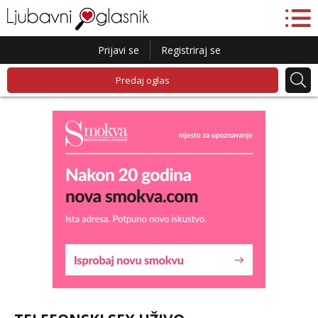
Prijavi se
Registriraj se
Predaj oglas
Lucija
Razgovaram :)
Tel:
064/677-677
- Kod: #136
tel:0,93€ - mob:1,12€ min