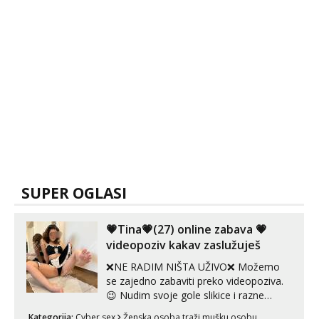
SUPER OGLASI
💗Tina💗(27) online zabava 💗
videopoziv kakav zaslužuješ
❌NE RADIM NIŠTA UŽIVO❌ Možemo
se zajedno zabaviti preko videopoziva.
😉 Nudim svoje gole slikice i razne
videouradke. 🤩 Za online zabavu pošalji
Kategorija:
Cyber sex
Ženska osoba traži mušku osobu