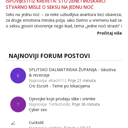
ISPOVIJESTI IZ KREVETA: ŠTO ŽENE I MUŠKARCI
STVARNO MISLE O SEKSU NA JEDNU NOĆ
Seks na jednu noć – za neke uzbudljiva avantura bez obaveza,
za druge emotivna minska polja. Iako živimo u vremenu kad se
o seksu govori otvorenije nego ikad, tema „jedne noći strasti“ i
dalje izaziva burne rasprave. Što zapravo misle žene, a što
Pročitaj više
muškarci? Jesu...
NAJNOVIJI FORUM POSTOVI
SPLITSKO DALMATINSKA ŽUPANIJA - Iskustva
& recenzije
E
Najnovija: ebach112
Prije 21 minuta
Cro Escort - Teme po lokacijama
Djevojke koje prodaju slike i snimke
Najnovija: Tvrtkotvrdic
Prije 36 minuta
T
Cyber sex
Cuckold
Najnovija: embino
Danas u 03:27