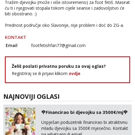
Tražim djevojku (može i više istovremeno) za foot fetiš. Masirat
ću ti i njegovati stopala tokom cijele seanse i zadovoljstvo će
biti obostrano. :)
Prednost područje oko Slavonije, nije problem i doć do ZG-a.
KONTAKT
Email
footfetishfan77@gmail.com
Želiš poslati privatnu poruku za ovaj oglas?
Registriraj se ili prijavi klikom
ovdje
NAJNOVIJI OGLASI
🌹Financirao bi djevojku sa 3500€/mj🌹
Uspješan poduzetnik financirao bi atraktivnu
mladu djevojku sa 3500€ mjesečno. Kontakt
na whatsapp ili email