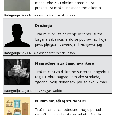
mene tebe ZG i okolica danas sutra
prekosutra može i naknada moja kontakt
WhatsApp SMS poziv prednosti imaju starije
Kategorija:
Sex
Muška osoba traži žensku osobu
091 2504 794
Druženje
Tražim curku za druženje večeras i sutra.
Lagana zabavica, malo se popravimo, koje
pivo, pljugica i uzivancija. Trešnjavka jug.
We're jammin' To think that jammin' was a
Kategorija:
Sex
Muška osoba traži žensku osobu
thing of the past We're jammin' And I hope
this jam is gonna last
Nagrađujem za tajnu avanturu
Tražim curu za diskretne susrete u Zagrebu i
regiji. Dobro nagrađujem ako si mlada,
zgodna i voliš dobar sex. Javi se ako: - imaš
do 25 godina - imaš do 65 kg - imaš dugu
Kategorija:
Sugar Daddy
Sugar Daddies
kosu - se dobro ljubiš - si fleksibilna s
vremenom (jer ga nemam previše) i
Nudim smještaj studentici
dostupna radnim danom (vikendi i noći su za
obitelj) - vodiš brigu o zdravlju i koristiš
Tražim cimericu, odnosno mogu ponuditi
zaštitu Ne javljajte se: - debele - frajeri i
smještaj u zasebnoj sobi mlađoj ženskoj