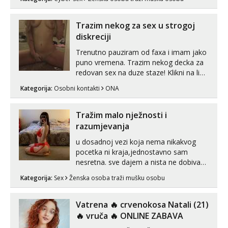
poruku na Whatsapp, Telegram ili Viber.
😎 +385 91 912 3322 Za provjeru moje
autentičnosti možeš me vidjeti na
Trazim nekog za sex u strogoj
videopozivu. 😉 S vama sam vec 5 ...
diskreciji
Trenutno pauziram od faxa i imam jako
puno vremena. Trazim nekog decka za
redovan sex na duze staze! Klikni na link
ispod i nadji me tamo, cekam te!
Kategorija:
Osobni kontakti
ONA
Tražim malo nježnosti i
razumjevanja
u dosadnoj vezi koja nema nikakvog
pocetka ni kraja,jednostavno sam
nesretna. sve dajem a nista ne dobivam
za uzvrat.trazim muskarca koji ce
Kategorija:
Sex
Ženska osoba traži mušku osobu
zadovoljiti moje potrebe,ne trazim puno
samo malo njeznosti i razumjevanja.
volim njezan seks i njezne poljupce po
Vatrena ‎️‍🔥 crvenokosa Natali (21)
tijelu koji me jako pale,obozavam kad
‎️‍🔥 vruča‎ ️‍🔥 ONLINE ZABAVA
muskar...