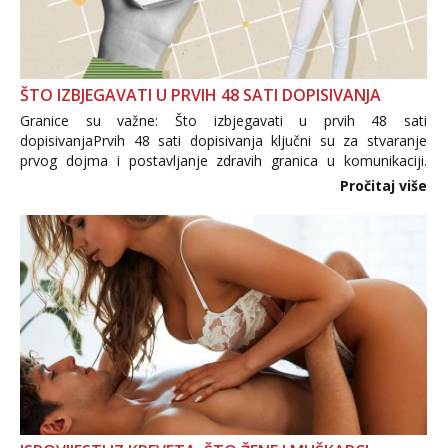
ŠTO IZBJEGAVATI U PRVIH 48 SATI DOPISIVANJA
Granice su važne: Što izbjegavati u prvih 48 sati
dopisivanjaPrvih 48 sati dopisivanja ključni su za stvaranje
prvog dojma i postavljanje zdravih granica u komunikaciji.
Važno je izbjeći prebrzo otkrivanje osobnih ili intimnih
Pročitaj više
informacija, jer nepoznata osoba još nije zaslužila to
povjerenje. Takođe...