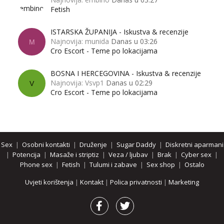
Fetish
ISTARSKA ŽUPANIJA - Iskustva & recenzije
Najnovija: munida
Danas u 03:26
M
Cro Escort - Teme po lokacijama
BOSNA I HERCEGOVINA - Iskustva & recenzije
Najnovija: Vsvp1
Danas u 02:29
V
Cro Escort - Teme po lokacijama
Sex
|
Osobni kontakti
|
Druženje
|
Sugar Daddy
|
Diskretni aparmani
|
Potencija
|
Masaže i striptiz
|
Veza / ljubav
|
Brak
|
Cyber sex
|
Phone sex
|
Fetish
|
Tulumi i zabave
|
Sex shop
|
Ostalo
Uvjeti korištenja
|
Kontakt
|
Polica privatnosti
|
Marketing