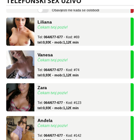
TELEFONSKI SEX UŽIVO
Obavijesti me kada se oslobodi
Liliana
Čekam tvoj poziv!
Tel:
064/677-677
- Kod: #69
tel:0,93€ - mob:1,12€ min
Vanesa
Čekam tvoj poziv!
Tel:
064/677-677
- Kod: #74
tel:0,93€ - mob:1,12€ min
Zara
Čekam tvoj poziv!
Tel:
064/677-677
- Kod: #123
tel:0,93€ - mob:1,12€ min
Anđela
Čekam tvoj poziv!
Tel:
064/677-677
- Kod: #142
tel:0,93€ - mob:1,12€ min