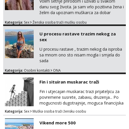
Volim šetnje prirodom i uživati u svakom
danu svog života. Ja sam vrlo pozitivna žena i
želim da upoznam muškarca za dobar
provod, naravno može i nešto više.💋🌺 Klikni
Kategorija:
Sex
Ženska osoba traži mušku osobu
na link ispod i nadji me tamo, cekam te!
U procesu rastave trazim nekog za
sex
U procesu rastave , trazim nekog da isproba
sa mnom ono sto nisam mogla i smjela do
sada
Kategorija:
Osobni kontakti
ONA
Fin i situiran muskarac traži
Fin i utjecajan muskarac trazi prijateljicu za
povremene susrete, zabavu, druzenja... Po
mogucnosti dugotrajnije, moguca financijska
potpora!
Kategorija:
Sex
Muška osoba traži žensku osobu
Vikend more 500