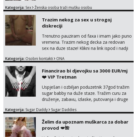
bivsi je bio samo konj hahahahah Klikni niže
Kategorija:
Sex
Ženska osoba traži mušku osobu
na sexdater link i javi mi se tamo....
Trazim nekog za sex u strogoj
diskreciji
Trenutno pauziram od faxa i imam jako puno
vremena. Trazim nekog decka za redovan
sex na duze staze! Klikni na link ispod i nadji
me tamo, cekam te!
Kategorija:
Osobni kontakti
ONA
Financirao bi djevojku sa 3000 EUR/mj
❤️ VIP Tretman
Uspješan i ozbiljan poduzetnik 37god tražim
sugar babby na duže staze. Tražim curu za
druženje, zabavu, izlaske, putovanja i druge
lijepe stvari na obostranu korist. Ako si
Kategorija:
Sugar Daddy
Sugar Daddies
otvorena, komunikativna, zgodna i atraktivna
javi se na moj email:
Želim da upoznam muškarca za dobar
markodalic37@gmail.com
provod 💋🌺