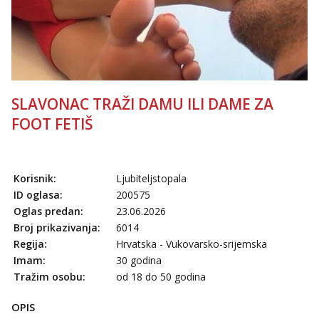
Anđela
Čekam tvoj poziv!
Tel:
064/677-677
- Kod: #142
tel:0,93€ - mob:1,12€ min
SLAVONAC TRAŽI DAMU ILI DAME ZA
FOOT FETIŠ
Korisnik:
Ljubiteljstopala
ID oglasa:
200575
Oglas predan:
23.06.2026
Broj prikazivanja:
6014
Regija:
Hrvatska - Vukovarsko-srijemska
Imam:
30 godina
Tražim osobu:
od 18 do 50 godina
OPIS