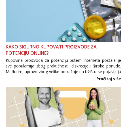
KAKO SIGURNO KUPOVATI PROIZVODE ZA
POTENCIJU ONLINE?
Kupovina proizvoda za potenciju putem interneta postala je
sve popularnija zbog praktičnosti, diskrecije i široke ponude.
Međutim, upravo zbog velike potražnje na tržištu se pojavljuju
i brojni krivotvoreni proizvodi, nepouzdane internetske
Pročitaj više
trgovine te proizvodi nepoznatog podrijetla. ...