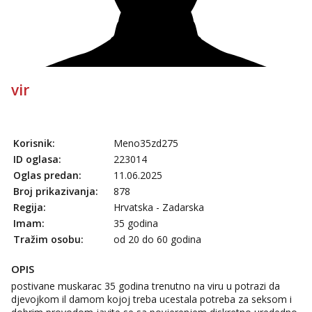
Čekam tvoj poziv!
Tel:
064/677-677
- Kod: #142
tel:0,93€ - mob:1,12€ min
vir
Korisnik:
Meno35zd275
ID oglasa:
223014
Oglas predan:
11.06.2025
Broj prikazivanja:
878
Regija:
Hrvatska - Zadarska
Imam:
35 godina
Tražim osobu:
od 20 do 60 godina
OPIS
postivane muskarac 35 godina trenutno na viru u potrazi da
djevojkom il damom kojoj treba ucestala potreba za seksom i