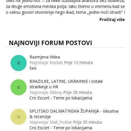
Seks na jednu noć – za neke uzbudljiva avantura bez obaveza,
za druge emotivna minska polja. Iako živimo u vremenu kad se
o seksu govori otvorenije nego ikad, tema „jedne noći strasti“ i
dalje izaziva burne rasprave. Što zapravo misle žene, a što
Pročitaj više
muškarci? Jesu...
NAJNOVIJI FORUM POSTOVI
Razmjena Videa
Najnovija: Rocket
Prije 12 minuta
R
Sex
BRAZILKE, LATINE, UKRAINKE i ostale
strankinje u HR
B
Najnovija: Bbboy
Prije 28 minuta
Cro Escort - Teme po lokacijama
SPLITSKO DALMATINSKA ŽUPANIJA - Iskustva
& recenzije
M
Najnovija: Mali_Poštar
Prije 35 minuta
Cro Escort - Teme po lokacijama