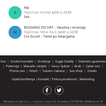
Fkk
Najnovija: Rocket
Jučer u 23:00
R
Sex
BEOGRAD ESCORT - Iskustva i recenzije
Najnovija: Mitar Racic
Jučer u 22:58
M
Cro Escort - Teme po lokacijama
Sex
|
Osobni kontakti
|
Druženje
|
Sugar Daddy
|
Diskretni aparmani
|
Potencija
|
Masaže i striptiz
|
Veza / ljubav
|
Brak
|
Cyber sex
|
Phone sex
|
Fetish
|
Tulumi i zabave
|
Sex shop
|
Ostalo
Uvjeti korištenja
|
Kontakt
|
Polica privatnosti
|
Marketing
Maratela mreže d.o.o., Lonjica, Lonjica 33, Hrvatska, 072/700700, Mlađima od 18
godina zabranjeno je pregledavanje stranice i svih njenih dijelova.