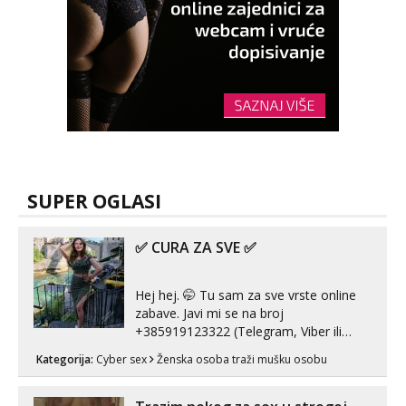
SUPER OGLASI
✅ CURA ZA SVE ✅
Hej hej. 🤭 Tu sam za sve vrste online
zabave. Javi mi se na broj
+385919123322 (Telegram, Viber ili
Whatsapp). 🤙 NE javljaj se na uzivo.
Kategorija:
Cyber sex
Ženska osoba traži mušku osobu
Hvala.