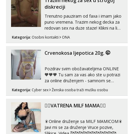
Trazim nekog za sex u strogoj
diskreciji
Trenutno pauziram od faxa i imam jako
puno vremena. Trazim nekog decka za
redovan sex na duze staze! Klikni na link
ispod i nadji me tamo, cekam te!
Kategorija:
Osobni kontakti
ONA
Crvenokosa ljepotica 20g. 🤭
Pozdrav svim obožavateljima ONLINE
🧡🧡🧡 Tu sam za vas ako ste u potrazi
za online druženjem - samnom se
možete zabaviti preko videopoziva, ili
Kategorija:
Cyber sex
Ženska osoba traži mušku osobu
ako vam nisam dovoljna radim i u paru i
trojci s kolegicama, svaka je drugačija
😉 Radim i vruća tipkanja uz slike i hot
❤️‍🔥VATRENA MILF MAMA❤️‍🔥
line pozive. Za vas sam pripremila ...
🎇Online druženje sa MILF MAMICOM🎇
Javi mi se za druženje Vruce pozive,
Slikice, Videa 🥰🥰🥰🥰🥰🥰🥰🥰🥰🥰🥰🥰