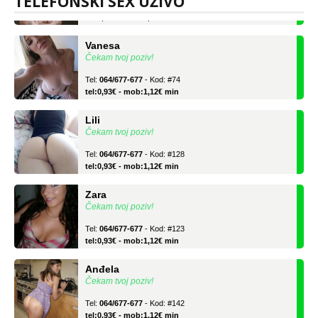
TELEFONSKI SEX UŽIVO
tel:0,93€ - mob:1,12€ min
Vanesa
Čekam tvoj poziv!
Tel:
064/677-677
- Kod: #74
tel:0,93€ - mob:1,12€ min
Lili
Čekam tvoj poziv!
Tel:
064/677-677
- Kod: #128
tel:0,93€ - mob:1,12€ min
Zara
Čekam tvoj poziv!
Tel:
064/677-677
- Kod: #123
tel:0,93€ - mob:1,12€ min
Anđela
Čekam tvoj poziv!
Tel:
064/677-677
- Kod: #142
tel:0,93€ - mob:1,12€ min