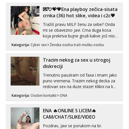
😎 +385 91 912 3322 Za provjeru moje
autentičnosti možeš me vidjeti na
💌💘💝💗Ena playboy zečica-sisata
videopozivu. 😉 S vama sam vec 5 ...
crnka (36) hot slike, videa i c2c💗
Tražiš pravu MILF ženu za sebe? Onda
mi se obavezno javi. Crna duga kosa
koja prekriva bujne grudi kakve još nisi
vidio, čista ŠESTICA! A usne? O usnama
Kategorija:
Cyber sex
Ženska osoba traži mušku osobu
bolje da ni ne pričam. Prave pune usne
koje će ti se urezati u pamćenje, jer
vjeruj mi, takve još nisi vidio. Uvijek sam
Trazim nekog za sex u strogoj
spremna za ONLOINE zabavu...
diskreciji
Trenutno pauziram od faxa i imam jako
puno vremena. Trazim nekog decka za
redovan sex na duze staze! Klikni na link
ispod i nadji me tamo, cekam te!
Kategorija:
Osobni kontakti
ONA
ENA 🔥ONLINE S LICEM🔥
CAM/CHAT/SLIKE/VIDEO
Pozdrav, Javi se porukom na br.