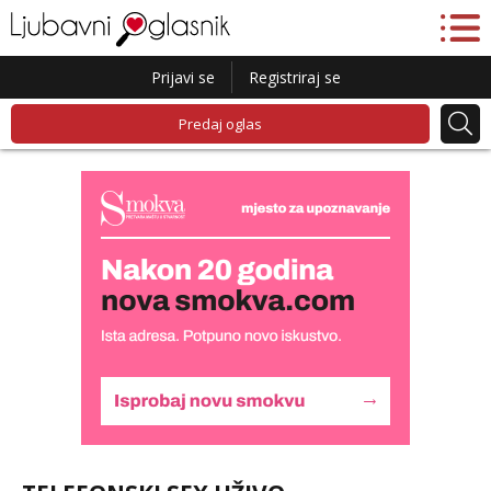
Prijavi se
Registriraj se
Predaj oglas
Liliana
Razgovaram :)
Tel:
064/677-677
- Kod: #69
tel:0,93€ - mob:1,12€ min