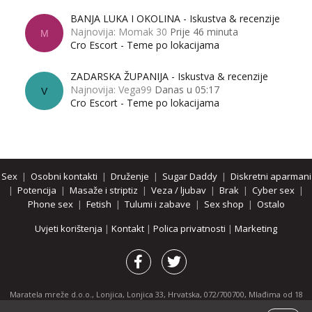
BANJA LUKA I OKOLINA - Iskustva & recenzije
Najnovija: Momak 30
Prije 46 minuta
M
Cro Escort - Teme po lokacijama
ZADARSKA ŽUPANIJA - Iskustva & recenzije
Najnovija: Vega99
Danas u 05:17
V
Cro Escort - Teme po lokacijama
Sex
|
Osobni kontakti
|
Druženje
|
Sugar Daddy
|
Diskretni aparmani
|
Potencija
|
Masaže i striptiz
|
Veza / ljubav
|
Brak
|
Cyber sex
|
Phone sex
|
Fetish
|
Tulumi i zabave
|
Sex shop
|
Ostalo
Uvjeti korištenja
|
Kontakt
|
Polica privatnosti
|
Marketing
Maratela mreže d.o.o., Lonjica, Lonjica 33, Hrvatska, 072/700700, Mlađima od 18
godina zabranjeno je pregledavanje stranice i svih njenih dijelova.