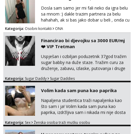
Dosla sam samo jer mi fali neko da igra belu
sa mnom :) dakle trazim partnera za belu
hahahah, ak si bas jako dobar u beli , onda cu
razmislit za dalje Klikni na link ispod i nadji me
Kategorija:
Osobni kontakti
ONA
tamo, cekam te!
Financirao bi djevojku sa 3000 EUR/mj
❤️ VIP Tretman
Uspješan i ozbiljan poduzetnik 37god tražim
sugar babby na duže staze. Tražim curu za
druženje, zabavu, izlaske, putovanja i druge
lijepe stvari na obostranu korist. Ako si
Kategorija:
Sugar Daddy
Sugar Daddies
otvorena, komunikativna, zgodna i atraktivna
javi se na moj email:
Volim kada sam puna kao paprika
markodalic37@gmail.com
Napaljena studentica traži napaljenka kao
što sam i ja! Volim kada sam puna kao
paprika, izdržljiva sam i nikada mi nije dosta
seksa. Volim grubi seks i više puta dnevno
Kategorija:
Sex
Ženska osoba traži mušku osobu
bilo kad i bilo gdje zato se javi što prije da
me isprobaš Klikni na link ispod i nadji me