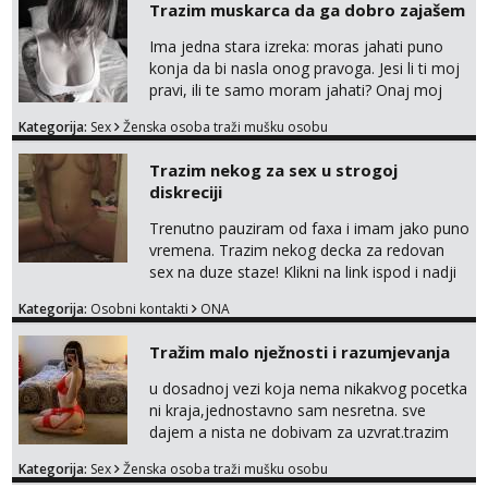
Trazim muskarca da ga dobro zajašem
Ima jedna stara izreka: moras jahati puno
konja da bi nasla onog pravoga. Jesi li ti moj
pravi, ili te samo moram jahati? Onaj moj
bivsi je bio samo konj hahahahah Klikni niže
Kategorija:
Sex
Ženska osoba traži mušku osobu
na sexdater link i javi mi se tamo....
Trazim nekog za sex u strogoj
diskreciji
Trenutno pauziram od faxa i imam jako puno
vremena. Trazim nekog decka za redovan
sex na duze staze! Klikni na link ispod i nadji
me tamo, cekam te!
Kategorija:
Osobni kontakti
ONA
Tražim malo nježnosti i razumjevanja
u dosadnoj vezi koja nema nikakvog pocetka
ni kraja,jednostavno sam nesretna. sve
dajem a nista ne dobivam za uzvrat.trazim
muskarca koji ce zadovoljiti moje potrebe,ne
Kategorija:
Sex
Ženska osoba traži mušku osobu
trazim puno samo malo njeznosti i