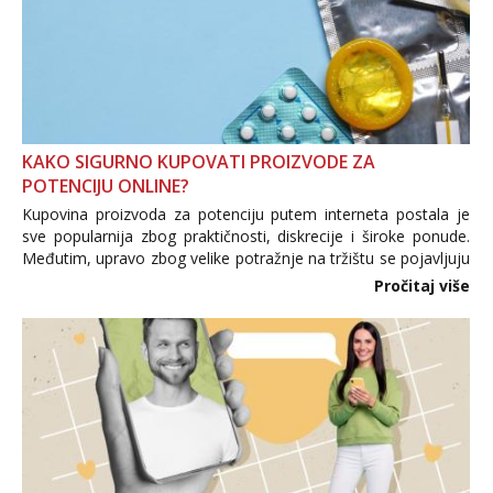
KAKO SIGURNO KUPOVATI PROIZVODE ZA
POTENCIJU ONLINE?
Kupovina proizvoda za potenciju putem interneta postala je
sve popularnija zbog praktičnosti, diskrecije i široke ponude.
Međutim, upravo zbog velike potražnje na tržištu se pojavljuju
i brojni krivotvoreni proizvodi, nepouzdane internetske
Pročitaj više
trgovine te proizvodi nepoznatog podrijetla. ...