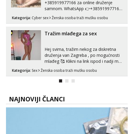
+385919977166 za online druženje
samnom. WhatsApp 👉+385919977166
Telegram 👉@enafriedrichkis Radim
Kategorija:
Cyber sex
Ženska osoba traži mušku osobu
videopozive s licem, solo i s partnerom,
kolegicama (Tina&Natali), razne
kombinacije halteri, haljine, štikle,
Tražim mlađega za sex
samostojeće itd. Nudim svakakva videa
seksa, puš...
Hej svima, tražim nekog za diskretna
druženja van Zagreba , po mogućnosti
mlađeg 🥰 Klikni na link ispod i nadji me
tamo, cekam te!
Kategorija:
Sex
Ženska osoba traži mušku osobu
NAJNOVIJI ČLANCI