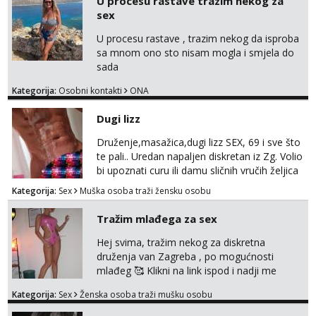
U procesu rastave trazim nekog za
tamo, cekam te!
sex
U procesu rastave , trazim nekog da isproba
sa mnom ono sto nisam mogla i smjela do
sada
Kategorija:
Osobni kontakti
ONA
Dugi lizz
Druženje,masažica,dugi lizz SEX, 69 i sve što
te pali.. Uredan napaljen diskretan iz Zg. Volio
bi upoznati curu ili damu sličnih vručih željica
za zajedničko ugodno i strastveno druženje.
Kategorija:
Sex
Muška osoba traži žensku osobu
Prostor imam, diskr max. A i mobilan 🚗 sam.
Tražim mlađega za sex
Hej svima, tražim nekog za diskretna
druženja van Zagreba , po mogućnosti
mlađeg 🥰 Klikni na link ispod i nadji me
tamo, cekam te!
Kategorija:
Sex
Ženska osoba traži mušku osobu