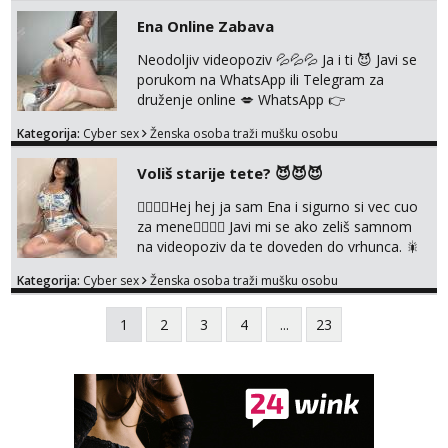
+385919977166 Telegram 👉
Ena Online Zabava
@enafriedrichkis 🤬NE RADIM SASTANKE I
DRUZENJA UZIVO🤬
Neodoljiv videopoziv 💦💦💦 Ja i ti 😈 Javi se
porukom na WhatsApp ili Telegram za
druženje online 💋 WhatsApp 👉
+385919977166 Telegram 👉
Kategorija:
Cyber sex
Ženska osoba traži mušku osobu
@enafriedrichkis NEE radimo sastnke uzivo
nalazenja itd.. +385919977166
Voliš starije tete? 😈😈😈
❤️‍🔥❤️‍🔥Hej hej ja sam Ena i sigurno si vec cuo
za mene❤️‍🔥❤️‍🔥 Javi mi se ako zeliš samnom
na videopoziv da te doveden do vrhunca. 🎇
WhatsApp 👉+385919977166 Telegram 👉
Kategorija:
Cyber sex
Ženska osoba traži mušku osobu
@enafriedrichkis Radim samo ONLINE I
NISTA UŽIVO!!!
1
2
3
4
...
23