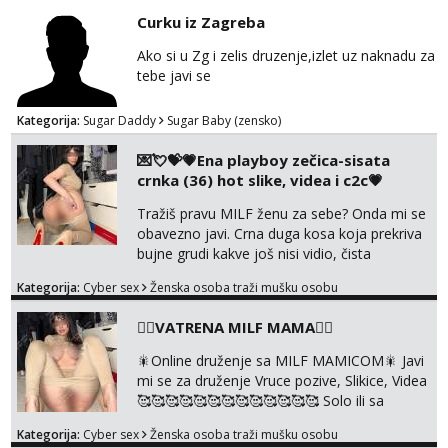
razumjevanja. volim njezan seks i njezne
Curku iz Zagreba
poljupce po tijelu koji me jako
pale,obozavam kad muskarac preuzme
Ako si u Zg i zelis druzenje,izlet uz naknadu za
kontrolu . javi se :) Klikni na link ispod i nadji
tebe javi se
me tamo, cekam te!
Kategorija:
Sugar Daddy
Sugar Baby (zensko)
💌💘💝💗Ena playboy zečica-sisata
crnka (36) hot slike, videa i c2c💗
Tražiš pravu MILF ženu za sebe? Onda mi se
obavezno javi. Crna duga kosa koja prekriva
bujne grudi kakve još nisi vidio, čista
ŠESTICA! A usne? O usnama bolje da ni ne
Kategorija:
Cyber sex
Ženska osoba traži mušku osobu
pričam. Prave pune usne koje će ti se urezati
u pamćenje, jer vjeruj mi, takve još nisi vidio.
❤️‍🔥VATRENA MILF MAMA❤️‍🔥
Uvijek sam spremna za ONLOINE zabavu.
Volim vruće u porukama uz pokoju fotku.
🎇Online druženje sa MILF MAMICOM🎇 Javi
Radim slikice i videa po tvojoj želji te imam
mi se za druženje Vruce pozive, Slikice, Videa
raznih mater...
🥰🥰🥰🥰🥰🥰🥰🥰🥰🥰🥰🥰🥰 Solo ili sa
partnerom ili kolegicama Javi mi se porukom
Kategorija:
Cyber sex
Ženska osoba traži mušku osobu
WhatsApp ili Telegram WhatsApp 👉