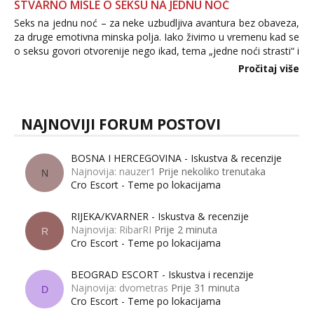
STVARNO MISLE O SEKSU NA JEDNU NOĆ
Seks na jednu noć – za neke uzbudljiva avantura bez obaveza,
za druge emotivna minska polja. Iako živimo u vremenu kad se
o seksu govori otvorenije nego ikad, tema „jedne noći strasti“ i
dalje izaziva burne rasprave. Što zapravo misle žene, a što
Pročitaj više
muškarci? Jesu...
NAJNOVIJI FORUM POSTOVI
BOSNA I HERCEGOVINA - Iskustva & recenzije
Najnovija: nauzer1
Prije nekoliko trenutaka
N
Cro Escort - Teme po lokacijama
RIJEKA/KVARNER - Iskustva & recenzije
Najnovija: RibarRI
Prije 2 minuta
R
Cro Escort - Teme po lokacijama
BEOGRAD ESCORT - Iskustva i recenzije
Najnovija: dvometras
Prije 31 minuta
D
Cro Escort - Teme po lokacijama