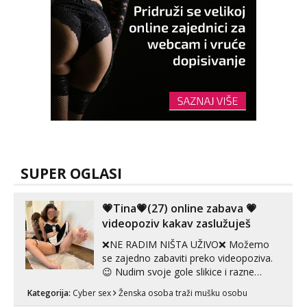
SUPER OGLASI
💗Tina💗(27) online zabava 💗
videopoziv kakav zaslužuješ
❌NE RADIM NIŠTA UŽIVO❌ Možemo
se zajedno zabaviti preko videopoziva.
😉 Nudim svoje gole slikice i razne
videouradke. 🤩 Za online zabavu pošalji
Kategorija:
Cyber sex
Ženska osoba traži mušku osobu
poruku na Whatsapp, Telegram ili Viber.