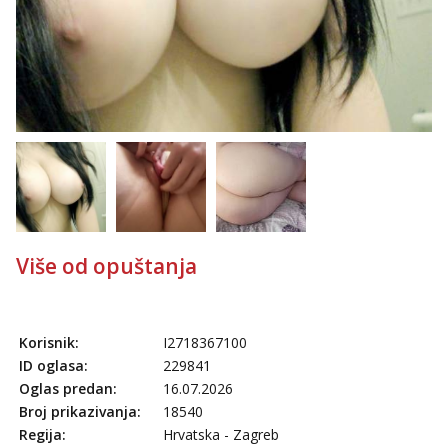
Anđela
Čekam tvoj poziv!
Tel:
064/677-677
- Kod: #142
tel:0,93€ - mob:1,12€ min
Više od opuštanja
Korisnik:
I2718367100
ID oglasa:
229841
Oglas predan:
16.07.2026
Broj prikazivanja:
18540
Regija:
Hrvatska - Zagreb