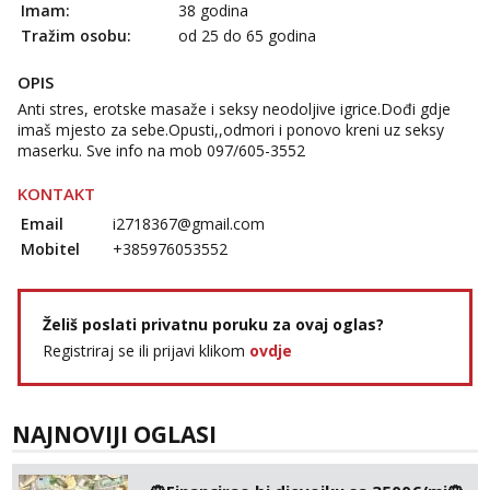
Imam:
38 godina
Tražim osobu:
od 25 do 65 godina
OPIS
Anti stres, erotske masaže i seksy neodoljive igrice.Dođi gdje
imaš mjesto za sebe.Opusti,,odmori i ponovo kreni uz seksy
maserku. Sve info na mob 097/605-3552
KONTAKT
Email
i2718367@gmail.com
Mobitel
+385976053552
Želiš poslati privatnu poruku za ovaj oglas?
Registriraj se ili prijavi klikom
ovdje
NAJNOVIJI OGLASI