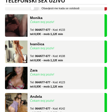
TELEFONSKI SEX UŽIVO
Obavijesti me kada se oslobodi
Monika
Čekam tvoj poziv!
Tel:
064/677-677
- Kod: #133
tel:0,93€ - mob:1,12€ min
Ivančica
Čekam tvoj poziv!
Tel:
064/677-677
- Kod: #108
tel:0,93€ - mob:1,12€ min
Zara
Čekam tvoj poziv!
Tel:
064/677-677
- Kod: #123
tel:0,93€ - mob:1,12€ min
Anđela
Čekam tvoj poziv!
Tel:
064/677-677
- Kod: #142
tel:0,93€ - mob:1,12€ min