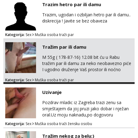
Trazim hetro par ili damu
Trazim, ugodan i ozbiljan hetro par ili damu..
diskrecija ! Javite se bez obaveza
Kategorija:
Sex
Muška osoba traži par
Tražim par ili damu
M 55g ( 178-87-16) 12.08 bit ću u Rabu
tražim par ili damu za neko neobavezno piće
I ugodno druženje Vaš prostor ili noćno
kupanje na osamoj plaži Kontakt
Kategorija:
Sex
Muška osoba traži par
trata.vrh@gmail.com
Uzivanje
Pozdrav mladic iz Zagreba trazi zenu sa
smještajem da joj pruzi jako dobar i nježan
oral.Uz moju naknadu,po dogovoru
.Diskrecija osigurana.
Kategorija:
Sex
Muška osoba traži žensku osobu
Tražim nekog za belu:)