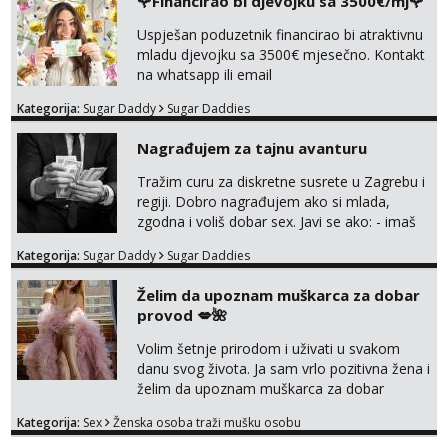
🌹Financirao bi djevojku sa 3500€/mj🌹
Uspješan poduzetnik financirao bi atraktivnu
mladu djevojku sa 3500€ mjesečno. Kontakt
na whatsapp ili email
Kategorija:
Sugar Daddy
Sugar Daddies
Nagrađujem za tajnu avanturu
Tražim curu za diskretne susrete u Zagrebu i
regiji. Dobro nagrađujem ako si mlada,
zgodna i voliš dobar sex. Javi se ako: - imaš
do 25 godina - imaš do 65 kg - imaš dugu
Kategorija:
Sugar Daddy
Sugar Daddies
kosu - se dobro ljubiš - si fleksibilna s
vremenom (jer ga nemam previše) i
Želim da upoznam muškarca za dobar
dostupna radnim danom (vikendi i noći su za
provod 💋🌺
obitelj) - vodiš brigu o zdravlju i koristiš
zaštitu Ne javljajte se: - debele - frajeri i
Volim šetnje prirodom i uživati u svakom
paro...
danu svog života. Ja sam vrlo pozitivna žena i
želim da upoznam muškarca za dobar
provod, naravno može i nešto više.💋🌺 Klikni
Kategorija:
Sex
Ženska osoba traži mušku osobu
na link ispod i nadji me tamo, cekam te!