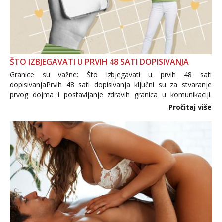
ŠTO IZBJEGAVATI U PRVIH 48 SATI DOPISIVANJA
Granice su važne: Što izbjegavati u prvih 48 sati
dopisivanjaPrvih 48 sati dopisivanja ključni su za stvaranje
prvog dojma i postavljanje zdravih granica u komunikaciji.
Važno je izbjeći prebrzo otkrivanje osobnih ili intimnih
Pročitaj više
informacija, jer nepoznata osoba još nije zaslužila to
povjerenje. Takođe...