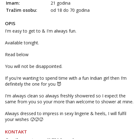
Imam:
21 godina
Obavijesti me kada se oslobodi
Tražim osobu:
od 18 do 70 godina
Snježana
Čekam tvoj poziv!
OPIS
Tel:
064/677-677
- Kod: #119
I'm easy to get to & I'm always fun.
tel:0,93€ - mob:1,12€ min
Available tonight.
Biljana
Čekam tvoj poziv!
Read below
Tel:
064/677-677
- Kod: #132
You will not be disappointed.
tel:0,93€ - mob:1,12€ min
If you're wanting to spend time with a fun Indian girl then I’m
Vanesa
definitely the one for you 😈
Čekam tvoj poziv!
Tel:
064/677-677
- Kod: #74
I'm always clean so always freshly showered so I expect the
tel:0,93€ - mob:1,12€ min
same from you so your more than welcome to shower at mine.
Žana
Always dressed to impress in sexy lingerie & heels, I will fulfil
Čekam tvoj poziv!
your wishes 🥵🥵🥵
Tel:
064/677-677
- Kod: #135
KONTAKT
tel:0,93€ - mob:1,12€ min