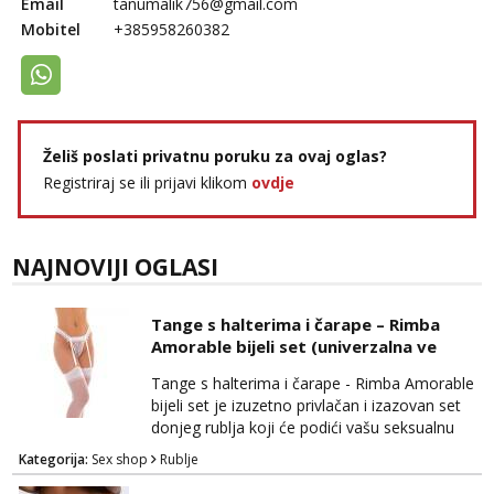
Email
tanumalik756@gmail.com
Lili
Mobitel
+385958260382
Čekam tvoj poziv!
Tel:
064/677-677
- Kod: #128
tel:0,93€ - mob:1,12€ min
Zara
Želiš poslati privatnu poruku za ovaj oglas?
Čekam tvoj poziv!
Registriraj se ili prijavi klikom
ovdje
Tel:
064/677-677
- Kod: #123
tel:0,93€ - mob:1,12€ min
Anđela
NAJNOVIJI OGLASI
Čekam tvoj poziv!
Tel:
064/677-677
- Kod: #142
Tange s halterima i čarape – Rimba
tel:0,93€ - mob:1,12€ min
Amorable bijeli set (univerzalna ve
Tange s halterima i čarape - Rimba Amorable
bijeli set je izuzetno privlačan i izazovan set
donjeg rublja koji će podići vašu seksualnu
energiju na sasvim novu razinu. Ovaj
Kategorija:
Sex shop
Rublje
prekrasan set donosi sofisticiranu eleganciju i
senzualnost u vašu spavaću sobu. Sastoji se