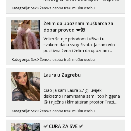
tamo, cekam te!
Kategorija:
Sex
Ženska osoba traži mušku osobu
Želim da upoznam muškarca za
dobar provod 💋🌺
Volim šetnje prirodom i uživati u
svakom danu svog života. Ja sam vrlo
pozitivna žena i želim da upoznam
muškarca za dobar provod, naravno
Kategorija:
Sex
Ženska osoba traži mušku osobu
može i nešto više.💋🌺 Klikni na link
ispod i nadji me tamo, cekam te!
Laura u Zagrebu
Ciao ja sam Laura 27 g i uvijek
diskretno i namirisana sam i top higijena
😘 i nježna i klimatiziran prostor Trazim
sex za nagradu Radim klasican sex
Kategorija:
Sex
Ženska osoba traži mušku osobu
Pusenje i gutanje sperme Erotsko rublje
imam uvijek Lizati me mozes i ljubiti po
tijelu Iskljucivo neradim analni !!! I
✅ CURA ZA SVE ✅