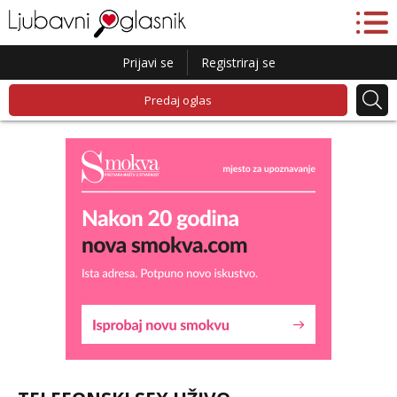
Prijavi se
Registriraj se
Predaj oglas
Lucija
Razgovaram :)
Tel:
064/677-677
- Kod: #136
tel:0,93€ - mob:1,12€ min