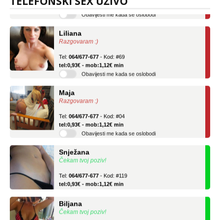
TELEFONSKI SEX UŽIVO
Obavijesti me kada se oslobodi
Liliana
Razgovaram :)
Tel:
064/677-677
- Kod: #69
tel:0,93€ - mob:1,12€ min
Obavijesti me kada se oslobodi
Maja
Razgovaram :)
Tel:
064/677-677
- Kod: #04
tel:0,93€ - mob:1,12€ min
Obavijesti me kada se oslobodi
Snježana
Čekam tvoj poziv!
Tel:
064/677-677
- Kod: #119
tel:0,93€ - mob:1,12€ min
Biljana
Čekam tvoj poziv!
Tel:
064/677-677
- Kod: #132