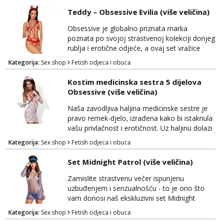
tajanstvenosti i provociranja. Ovaj bikini je
Teddy – Obsessive Evilia (više veličina)
ukrašen metalnim lančićima i dijelovima od
umjetne kože, što mu daje karakterističan
Obsessive je globalno priznata marka
BDSM izgled. Bondage bikini Natalia ne samo
poznata po svojoj strastvenoj kolekciji donjeg
da ist...
rublja i erotične odjeće, a ovaj set vražice
predstavlja vrhunac senzualnosti i privlačnosti.
Kategorija:
Sex shop
Fetish odjeca i obuca
Nećete moći ostati ravnodušni pred njegovim
neodoljivim šarmom i zavodljivim izgledom.
Kostim medicinska sestra 5 dijelova
Ovaj set vražice donosi savršen spoj luksuza i
Obsessive (više veličina)
erotike, stvarajući unikatan izgled koji će vas
pretvoriti u pravu boginju strasti. B...
Naša zavodljiva haljina medicinske sestre je
pravo remek-djelo, izrađena kako bi istaknula
vašu privlačnost i erotičnost. Uz haljinu dolazi
pet različitih dijelova koji će vas transformirati
Kategorija:
Sex shop
Fetish odjeca i obuca
u potpunu vladaricu strasti. Ukrasni obruč za
kosu dodaje dozu igre i uzbuđenja, dok duge
Set Midnight Patrol (više veličina)
rukavice pružaju eleganciju i senzualnost.
Tange dodaju zavodljivu notu iznenađenja,
Zamislite strastvenu večer ispunjenu
dok pravi stetoskop čini igru s...
uzbuđenjem i senzualnošću - to je ono što
vam donosi naš ekskluzivni set Midnight
Patrol. Ovaj neodoljiv set obuhvaća sve što
Kategorija:
Sex shop
Fetish odjeca i obuca
vam je potrebno za nezaboravnu noć