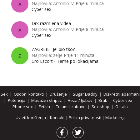
Najnovija: Antonio M
Prije 6 minuta
A
Cyber sex
Drk razmjena videa
Najnovija: Antonio M
Prije 8 minuta
A
Cyber sex
ZAGREB - Jel bio tko?
Najnovija: zelje
Prije 11 minuta
Z
Cro Escort - Teme po lokacijama
Sex
|
Osobni kontakti
|
Druženje
|
Sugar Daddy
|
Diskretni aparmani
|
Potencija
|
Masaže i striptiz
|
Veza / ljubav
|
Brak
|
Cyber sex
|
Phone sex
|
Fetish
|
Tulumi i zabave
|
Sex shop
|
Ostalo
Uvjeti korištenja
|
Kontakt
|
Polica privatnosti
|
Marketing