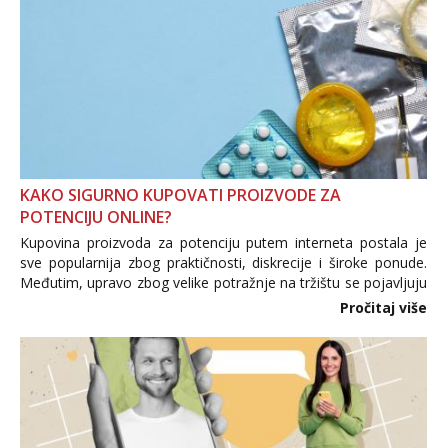
KAKO SIGURNO KUPOVATI PROIZVODE ZA
POTENCIJU ONLINE?
Kupovina proizvoda za potenciju putem interneta postala je
sve popularnija zbog praktičnosti, diskrecije i široke ponude.
Međutim, upravo zbog velike potražnje na tržištu se pojavljuju
i brojni krivotvoreni proizvodi, nepouzdane internetske
Pročitaj više
trgovine te proizvodi nepoznatog podrijetla. ...