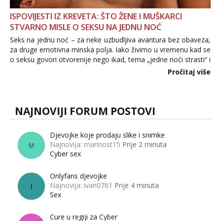
ISPOVIJESTI IZ KREVETA: ŠTO ŽENE I MUŠKARCI
STVARNO MISLE O SEKSU NA JEDNU NOĆ
Seks na jednu noć – za neke uzbudljiva avantura bez obaveza,
za druge emotivna minska polja. Iako živimo u vremenu kad se
o seksu govori otvorenije nego ikad, tema „jedne noći strasti“ i
dalje izaziva burne rasprave. Što zapravo misle žene, a što
Pročitaj više
muškarci? Jesu...
NAJNOVIJI FORUM POSTOVI
Djevojke koje prodaju slike i snimke
Najnovija: marinost15
Prije 2 minuta
M
Cyber sex
Onlyfans djevojke
Najnovija: ivan0761
Prije 4 minuta
I
Sex
Cure u regiji za Cyber