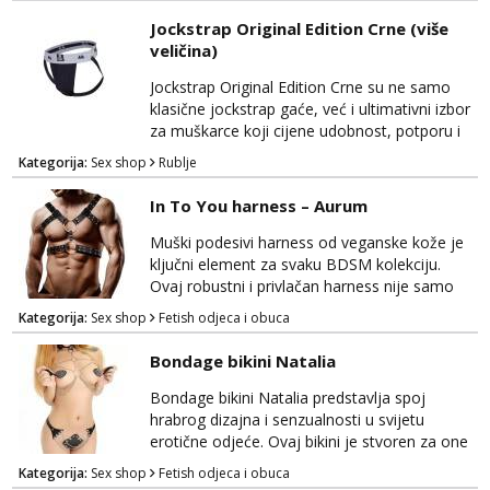
odličnim izborom za različite prilike. Ove tange
Jockstrap Original Edition Crne (više
su izrađene od mekog i udobnog materijala
veličina)
koji nudi prijatan osjećaj tijekom nošenja.
One su savršene za svakodnevno nošenje ili
Jockstrap Original Edition Crne su ne samo
za one poseb...
klasične jockstrap gaće, već i ultimativni izbor
za muškarce koji cijene udobnost, potporu i
stil u isto vrijeme. Ovaj originalni dizajn
Kategorija:
Sex shop
Rublje
jockstrap gaća ističe se svojom sposobnošću
da podupire, štiti i smanjuje naprezanje, čineći
In To You harness – Aurum
ih odličnim izborom za različite prilike. Ove
crne jockstrap gaće kombiniraju izdržljivu
Muški podesivi harness od veganske kože je
tkaninu i anatomski oblikovani diza...
ključni element za svaku BDSM kolekciju.
Ovaj robustni i privlačan harness nije samo
modni izraz, već i praktičan dodatak za
Kategorija:
Sex shop
Fetish odjeca i obuca
istraživanje svijeta dominacije i podložnosti.
Izrađen od visokokvalitetne veganske kože,
Bondage bikini Natalia
ovaj harness je ne samo estetski privlačan,
već i udoban za nošenje. Podesive trake
Bondage bikini Natalia predstavlja spoj
omogućuju vam prilagodbu veličine za
hrabrog dizajna i senzualnosti u svijetu
savršeno pristajan...
erotične odjeće. Ovaj bikini je stvoren za one
koji žele izraziti svoju unutarnju strast i
Kategorija:
Sex shop
Fetish odjeca i obuca
samopouzdanje, istovremeno dodajući dozu