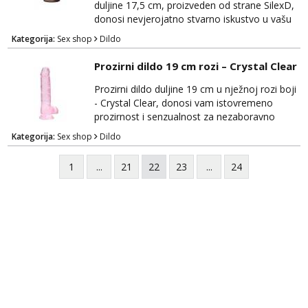
pružaju...
duljine 17,5 cm, proizveden od strane SilexD,
donosi nevjerojatno stvarno iskustvo u vašu
spavaću sobu. Ovaj vrhunski dildo će vas
Kategorija:
Sex shop
Dildo
zadovoljiti svojom iznimnom kvalitetom i
autentičnim dizajnom. Izrađen je od
Prozirni dildo 19 cm rozi – Crystal Clear
visokokvalitetnog, tijelu prijateljskog
materijala koji je nježan na dodir i siguran za
Prozirni dildo duljine 19 cm u nježnoj rozi boji
tijelo, osiguravajući udobnost tijekom
- Crystal Clear, donosi vam istovremeno
korištenja. Njegov...
prozirnost i senzualnost za nezaboravno
zadovoljstvo. Ovaj izuzetno elegantan dildo
Kategorija:
Sex shop
Dildo
će ispuniti vaše želje s vrhunskim materijalima
i privlačnim dizajnom. Izrađen je od
1
...
21
22
23
...
24
visokokvalitetnog, prozirnog materijala koji je
siguran za tijelo i nježan na dodir, pružajući
vam maksimalnu udobnost tijekom upotrebe.
Cr...