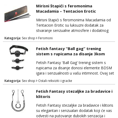
ispunjenu strašću i uzbuđenjem. Uz ovaj set
Mirisni štapići s feromonima
ćete se osjećati poput pravog zavodnika ili
Macadamia – Tentacion Erotic
zavodnice, spremni izraziti svoju erotičnu
stranu. Mrežasta haljina dodaje notu
Mirisni štapići s feromonima Macadamia od
tajanstva i senzualnosti, dok p...
Tentacion Erotic su luksuzni dodatak za
stvaranje senzualne atmosfere i dodatnog
uzbuđenja u vašim intimnim trenucima. Ovi
Kategorija:
Sex shop
Feromoni
štapići spoj su suptilnog mirisa i moćnih
feromona, koji potiču strast i privlačnost.
Fetish fantasy “Ball gag” trening
Mirisni štapići su natopljeni privlačnim notama
sistem s rupicama za disanje 3kom
macadamije, koje stvaraju senzualno
okruženje i potiču osjećaj opuštenosti. Uz to,
Fetish Fantasy 'Ball Gag' trening sistem s
sadrže feromone...
rupicama za disanje donosi elemente BDSM
igara i senzualnosti u vašu intimnost. Ovaj set
pruža duboko zadovoljstvo i istraživanje
Kategorija:
Sex shop
Ostali rekviziti i igracke
dominacije i podložnosti na siguran i uzbudljiv
način. Ball gag je izrađen od visokokvalitetnog
Fetish Fantasy stezaljke za bradavice i
materijala koji je siguran za tijelo i pruža
klitoris
udobnost tijekom nošenja. Kugla s rupicama
za disanje omogućuje podložnoj strani da...
Fetish Fantasy stezaljke za bradavice i klitoris
su elegantan i senzualan dodatak koji će vas
odvesti na putovanje dubokih senzacija i