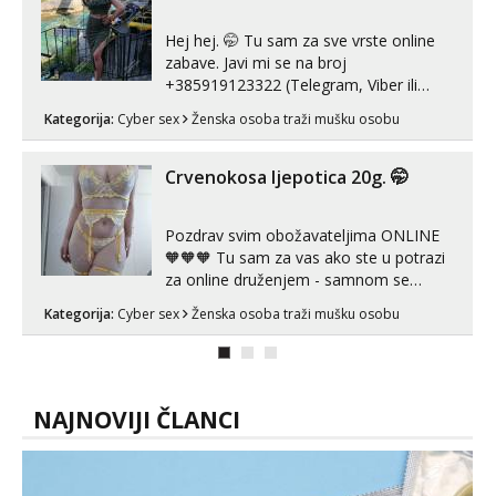
neljubim se Wha...
Hej hej. 🤭 Tu sam za sve vrste online
zabave. Javi mi se na broj
+385919123322 (Telegram, Viber ili
Whatsapp). 🤙 NE javljaj se na uzivo.
Kategorija:
Cyber sex
Ženska osoba traži mušku osobu
Hvala.
Crvenokosa ljepotica 20g. 🤭
Pozdrav svim obožavateljima ONLINE
🧡🧡🧡 Tu sam za vas ako ste u potrazi
za online druženjem - samnom se
možete zabaviti preko videopoziva, ili
Kategorija:
Cyber sex
Ženska osoba traži mušku osobu
ako vam nisam dovoljna radim i u paru i
trojci s kolegicama, svaka je drugačija
😉 Radim i vruća tipkanja uz slike i hot
line pozive. Za vas sam pripremila ...
NAJNOVIJI ČLANCI