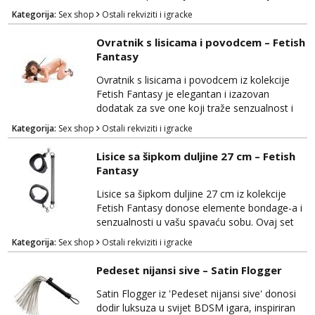
uzbuđenja. Ovaj set omogućava vam da
Kategorija:
Sex shop
Ostali rekviziti i igracke
istražujete nove razine uživanja i strasti u
svojim intimnim trenucima. Stezaljke su
Ovratnik s lisicama i povodcem – Fetish
izrađene od visokokvalitetnog materijala koji
Fantasy
je siguran za tijelo i nježan na dodir, pružajući
udobnost tijekom korištenja. One su dizajnir...
Ovratnik s lisicama i povodcem iz kolekcije
Fetish Fantasy je elegantan i izazovan
dodatak za sve one koji traže senzualnost i
dominaciju u svojim intimnim trenucima. Ovaj
Kategorija:
Sex shop
Ostali rekviziti i igracke
set omogućuje vam da istražite svijet BDSM-
a i pruža vam priliku za dominaciju ili predaju,
Lisice sa šipkom duljine 27 cm – Fetish
ovisno o vašim sklonostima. Ovratnik je
Fantasy
izrađen od visokokvalitetnog materijala koji je
siguran za tijelo i udoban za nošenje. Prilag...
Lisice sa šipkom duljine 27 cm iz kolekcije
Fetish Fantasy donose elemente bondage-a i
senzualnosti u vašu spavaću sobu. Ovaj set
omogućava vam da istražujete igre sa
Kategorija:
Sex shop
Ostali rekviziti i igracke
strašću, pružajući vam mogućnost za
dominaciju ili predaju. Lisice su izrađene od
Pedeset nijansi sive – Satin Flogger
visokokvalitetnog materijala koji je siguran za
tijelo i udoban za nošenje. Prilagodljive su za
Satin Flogger iz 'Pedeset nijansi sive' donosi
različite veličine zgloba, osiguravajući
dodir luksuza u svijet BDSM igara, inspiriran