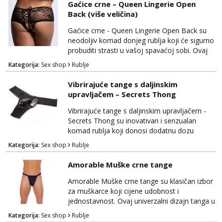
Gaćice crne – Queen Lingerie Open
od tanga, haltera i čarapa, ovaj set ističe vašu
Back (više veličina)
figuru i dodaje notu tajanstvenosti. Bijela boja
simbolizira čistoću, dok dizajn is...
Gaćice crne - Queen Lingerie Open Back su
neodoljiv komad donjeg rublja koji će sigurno
probuditi strasti u vašoj spavaćoj sobi. Ovaj
provokativan dizajn gaćica kombinira
Kategorija:
Sex shop
Rublje
udobnost i senzualnost, istovremeno
pružajući notu izazova i privlačnosti. Ono što
Vibrirajuće tange s daljinskim
ovaj komad čini posebnim je otvor na zadnjoj
upravljačem – Secrets Thong
strani gaćica, koji otkriva dodatnu dozu
erotičnosti i senzualnosti. Ovaj detalj potiče
Vibrirajuće tange s daljinskim upravljačem -
igru i uzb...
Secrets Thong su inovativan i senzualan
komad rublja koji donosi dodatnu dozu
uzbuđenja u vašu intimnu igru. Ovi tange
Kategorija:
Sex shop
Rublje
spajaju udobnost i tehnološki napredak kako
bi vam pružili nezaboravno iskustvo.
Amorable Muške crne tange
Opremljeni su s vibrirajućim elementom koji
se može kontrolirati putem priloženog
Amorable Muške crne tange su klasičan izbor
daljinskog upravljača, omogućujući vam da
za muškarce koji cijene udobnost i
prilagodite intenzitet i rit...
jednostavnost. Ovaj univerzalni dizajn tanga u
klasičnoj crnoj boji odgovara svakom
Kategorija:
Sex shop
Rublje
muškarcu, bez obzira na veličinu, čineći ih