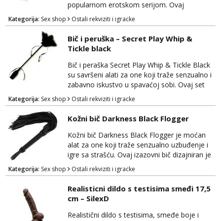
sigurnost i...
popularnom erotskom serijom. Ovaj
elegantan bič izrađen je kako bi pružio
Kategorija:
Sex shop
Ostali rekviziti i igracke
senzualno iskustvo dominacije i podložnosti.
Satin Flogger je izrađen od visokokvalitetnog
Bič i peruška – Secret Play Whip &
materijala s mekim trakama koje pružaju
Tickle black
dodatnu nježnost i udobnost tijekom igre.
Ovaj bič je savršen za početnike u BDSM-u,
Bič i peraška Secret Play Whip & Tickle Black
omogućujući im...
su savršeni alati za one koji traže senzualno i
zabavno iskustvo u spavaćoj sobi. Ovaj set
kombinira dvije različite teksture kako bi
Kategorija:
Sex shop
Ostali rekviziti i igracke
dodao raznolikost i uzbuđenje u vaše intimne
trenutke. Bič je izrađen od visokokvalitetne
Kožni bič Darkness Black Flogger
eko kože i nudi dominaciju i strast u igrama
sa strašću. Njegove nježne trake pružaju
Kožni bič Darkness Black Flogger je moćan
mogućnost precizne stimulacije i kontrole...
alat za one koji traže senzualno uzbuđenje i
igre sa strašću. Ovaj izazovni bič dizajniran je
za dodatnu stimulaciju i eksperimentiranje u
Kategorija:
Sex shop
Ostali rekviziti i igracke
svijetu BDSM-a i erotike. Izrađen je od
visokokvalitetne kože, Darkness Black
Realisticni dildo s testisima smeđi 17,5
Flogger ima sofisticiran izgled i osjećaj na
cm – SilexD
dodir. Duge, meke trake biča omogućuju
precizno usmjeravanje i kontrolu tijekom igre,
Realistični dildo s testisima, smeđe boje i