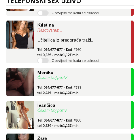
TELEFONSKI SEX UŽIVO
tel:0,93€ - mob:1,12€ min
Obavijesti me kada se oslobodi
Kristina
Razgovaram :)
Učiteljica iz predgrađa traži...
Tel:
064/677-677
- Kod: #160
tel:0,93€ - mob:1,12€ min
Obavijesti me kada se oslobodi
Monika
Čekam tvoj poziv!
Tel:
064/677-677
- Kod: #133
tel:0,93€ - mob:1,12€ min
Ivančica
Čekam tvoj poziv!
Tel:
064/677-677
- Kod: #108
tel:0,93€ - mob:1,12€ min
Zara
Čekam tvoj poziv!