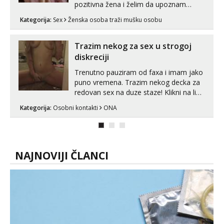
pozitivna žena i želim da upoznam
muškarca za dobar provod, naravno
Kategorija:
Sex
Ženska osoba traži mušku osobu
može i nešto više.💋🌺 Klikni na link
ispod i nadji me tamo, cekam te!
Trazim nekog za sex u strogoj
diskreciji
Trenutno pauziram od faxa i imam jako
puno vremena. Trazim nekog decka za
redovan sex na duze staze! Klikni na link
ispod i nadji me tamo, cekam te!
Kategorija:
Osobni kontakti
ONA
NAJNOVIJI ČLANCI