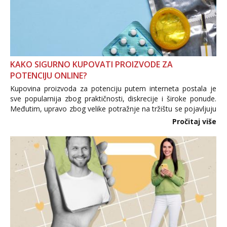
KAKO SIGURNO KUPOVATI PROIZVODE ZA
POTENCIJU ONLINE?
Kupovina proizvoda za potenciju putem interneta postala je
sve popularnija zbog praktičnosti, diskrecije i široke ponude.
Međutim, upravo zbog velike potražnje na tržištu se pojavljuju
i brojni krivotvoreni proizvodi, nepouzdane internetske
Pročitaj više
trgovine te proizvodi nepoznatog podrijetla. ...