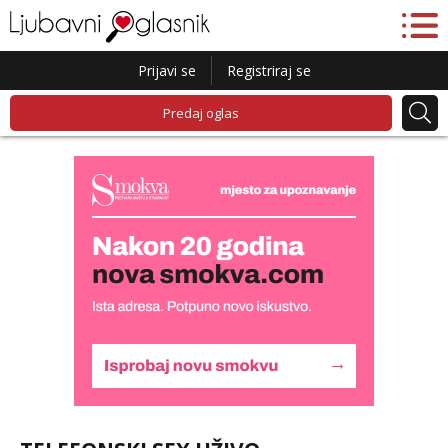
Prijavi se
Registriraj se
Predaj oglas
Liliana
Razgovaram :)
Tel:
064/677-677
- Kod: #69