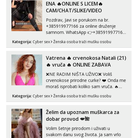
autentičnosti možeš me vidjeti na
ENA 🔥ONLINE S LICEM🔥
videopozivu. 😉 S vama sam vec 5 ...
CAM/CHAT/SLIKE/VIDEO
Pozdrav, Javi se porukom na br.
+385919977166 za online druženje
samnom. WhatsApp 👉+385919977166
Telegram 👉@enafriedrichkis Radim
Kategorija:
Cyber sex
Ženska osoba traži mušku osobu
videopozive s licem, solo i s partnerom,
kolegicama (Tina&Natali), razne
kombinacije halteri, haljine, štikle,
Vatrena ‎️‍🔥 crvenokosa Natali (21)
samostojeće itd. Nudim svakakva videa
‎️‍🔥 vruča‎ ️‍🔥 ONLINE ZABAVA
seksa, puš...
❌NE RADIM NIŠTA UŽIVO❌ Voliš
crvenokose prirodne curke? ❤️ Onda me
moraš isprobati koliko sam vruča.‎ ️‍🔥
MLADA vražica koja ima 100%
Kategorija:
Cyber sex
Ženska osoba traži mušku osobu
prorodne grudi, 💦 Misli su mi uvijek
prljave i u svemu vidim samo užitak. 💦
U mojoj raznolikoj ponudi možeš
Želim da upoznam muškarca za
pranaći nešto po svojoj mjeri. Sexi videa
dobar provod 💋🌺
s kolegica...
Volim šetnje prirodom i uživati u
svakom danu svog života. Ja sam vrlo