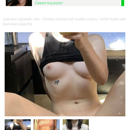
Tel:
064/677-677
- Kod: #123
tel:0,93€ - mob:1,12€ min
Ljubavni oglasnik
›
Sex
›
Ženska osoba traži mušku osobu
› Volim kada sam
puna kao paprika
Anđela
Čekam tvoj poziv!
Tel:
064/677-677
- Kod: #142
tel:0,93€ - mob:1,12€ min
Liliana
Razgovaram :)
Tel:
064/677-677
- Kod: #69
tel:0,93€ - mob:1,12€ min
Obavijesti me kada se oslobodi
Kristina
Razgovaram :)
Učiteljica iz predgrađa traži...
Tel:
064/677-677
- Kod: #160
tel:0,93€ - mob:1,12€ min
Obavijesti me kada se oslobodi