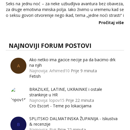
Seks na jednu noć – za neke uzbudljiva avantura bez obaveza,
za druge emotivna minska polja. Iako živimo u vremenu kad se
o seksu govori otvorenije nego ikad, tema „jedne noći strasti“ i
dalje izaziva burne rasprave. Što zapravo misle žene, a što
Pročitaj više
muškarci? Jesu...
NAJNOVIJI FORUM POSTOVI
Ako netko ima gacice necije pa da bacimo drk
na njih
A
Najnovija: Arhimed10
Prije 9 minuta
Fetish
BRAZILKE, LATINE, UKRAINKE i ostale
strankinje u HR
Najnovija: lopov15
Prije 22 minuta
Cro Escort - Teme po lokacijama
SPLITSKO DALMATINSKA ŽUPANIJA - Iskustva
& recenzije
B
Najnovija: Bigi
Prije 22 minuta