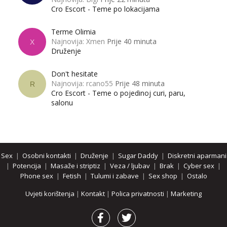
Cro Escort - Teme po lokacijama
Terme Olimia
Najnovija: Xmen
Prije 40 minuta
X
Druženje
Don't hesitate
Najnovija: rcano55
Prije 48 minuta
R
Cro Escort - Teme o pojedinoj curi, paru,
salonu
Sex
|
Osobni kontakti
|
Druženje
|
Sugar Daddy
|
Diskretni aparmani
|
Potencija
|
Masaže i striptiz
|
Veza / ljubav
|
Brak
|
Cyber sex
|
Phone sex
|
Fetish
|
Tulumi i zabave
|
Sex shop
|
Ostalo
Uvjeti korištenja
|
Kontakt
|
Polica privatnosti
|
Marketing