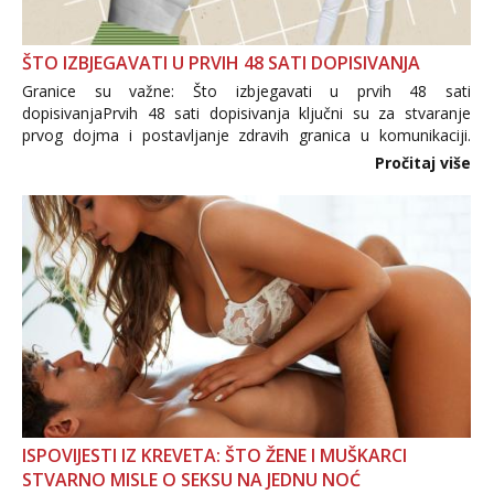
ŠTO IZBJEGAVATI U PRVIH 48 SATI DOPISIVANJA
Granice su važne: Što izbjegavati u prvih 48 sati
dopisivanjaPrvih 48 sati dopisivanja ključni su za stvaranje
prvog dojma i postavljanje zdravih granica u komunikaciji.
Važno je izbjeći prebrzo otkrivanje osobnih ili intimnih
Pročitaj više
informacija, jer nepoznata osoba još nije zaslužila to
povjerenje. Takođe...
ISPOVIJESTI IZ KREVETA: ŠTO ŽENE I MUŠKARCI
STVARNO MISLE O SEKSU NA JEDNU NOĆ