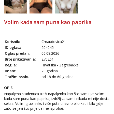
Monika
Čekam tvoj poziv!
Tel:
064/677-677
- Kod: #133
Volim kada sam puna kao paprika
tel:0,93€ - mob:1,12€ min
Ivančica
Čekam tvoj poziv!
Korisnik:
Crnaudovica21
Tel:
064/677-677
- Kod: #108
ID oglasa:
204045
tel:0,93€ - mob:1,12€ min
Oglas predan:
06.08.2026
Zara
Broj prikazivanja:
270261
Čekam tvoj poziv!
Regija:
Hrvatska - Zagrebačka
Imam:
20 godina
Tel:
064/677-677
- Kod: #123
tel:0,93€ - mob:1,12€ min
Tražim osobu:
od 18 do 60 godina
Anđela
OPIS
Čekam tvoj poziv!
Napaljena studentica traži napaljenka kao što sam i ja! Volim
Tel:
064/677-677
- Kod: #142
kada sam puna kao paprika, izdržljiva sam i nikada mi nije dosta
tel:0,93€ - mob:1,12€ min
seksa. Volim grubi seks i više puta dnevno bilo kad i bilo gdje
zato se javi što prije da me isprobaš