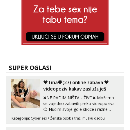
SUPER OGLASI
💗Tina💗(27) online zabava 💗
videopoziv kakav zaslužuješ
❌NE RADIM NIŠTA UŽIVO❌ Možemo
se zajedno zabaviti preko videopoziva.
😉 Nudim svoje gole slikice i razne
videouradke. 🤩 Za online zabavu pošalji
Kategorija:
Cyber sex
Ženska osoba traži mušku osobu
poruku na Whatsapp, Telegram ili Viber.
😎 +385 91 912 3322 Za provjeru moje