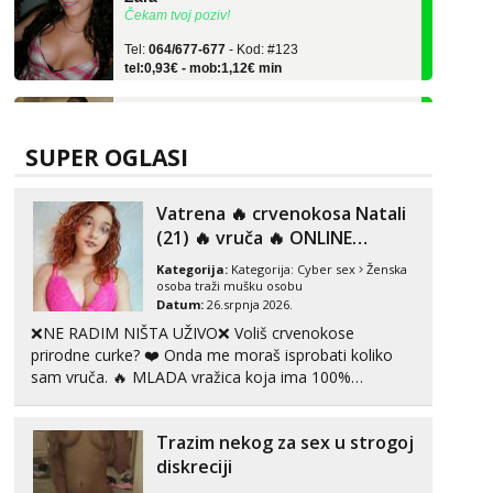
Tel:
064/677-677
- Kod: #123
tel:0,93€ - mob:1,12€ min
Anđela
Čekam tvoj poziv!
Tel:
064/677-677
- Kod: #142
SUPER OGLASI
tel:0,93€ - mob:1,12€ min
Liliana
Vatrena ‎️‍🔥 crvenokosa Natali
Razgovaram :)
(21) ‎️‍🔥 vruča‎ ️‍🔥 ONLINE
ZABAVA
Tel:
064/677-677
- Kod: #69
Kategorija:
Kategorija:
Cyber sex
Ženska
tel:0,93€ - mob:1,12€ min
osoba traži mušku osobu
Obavijesti me kada se oslobodi
Datum:
26.srpnja 2026.
❌NE RADIM NIŠTA UŽIVO❌ Voliš crvenokose
Snježana
prirodne curke? ❤️ Onda me moraš isprobati koliko
Razgovaram :)
sam vruča.‎ ️‍🔥 MLADA vražica koja ima 100%
Tel:
064/677-677
- Kod: #119
prorodne grudi, 💦 Misli su mi uvijek prljave i u svemu
tel:0,93€ - mob:1,12€ min
vidim samo užitak. 💦 U mojoj raznolikoj ponudi
Obavijesti me kada se oslobodi
Trazim nekog za sex u strogoj
možeš pranaći nešto po svojoj mjeri. Sexi videa s
kolegica...
diskreciji
Margareta
Razgovaram :)