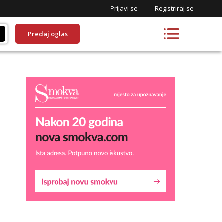
Prijavi se
Registriraj se
Predaj oglas
Liliana
Razgovaram :)