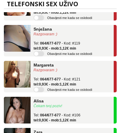
Tel:
064/677-677
- Kod: #69
TELEFONSKI SEX UŽIVO
tel:0,93€ - mob:1,12€ min
Obavijesti me kada se oslobodi
Snježana
Razgovaram :)
Tel:
064/677-677
- Kod: #119
tel:0,93€ - mob:1,12€ min
Obavijesti me kada se oslobodi
Margareta
Razgovaram :)
Tel:
064/677-677
- Kod: #121
tel:0,93€ - mob:1,12€ min
Obavijesti me kada se oslobodi
Alisa
Čekam tvoj poziv!
Tel:
064/677-677
- Kod: #106
tel:0,93€ - mob:1,12€ min
Zara
Čekam tvoj poziv!