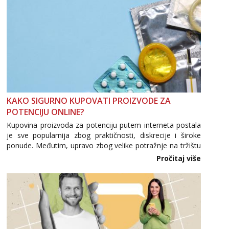
KAKO SIGURNO KUPOVATI PROIZVODE ZA
POTENCIJU ONLINE?
Kupovina proizvoda za potenciju putem interneta postala
je sve popularnija zbog praktičnosti, diskrecije i široke
ponude. Međutim, upravo zbog velike potražnje na tržištu
se pojavljuju i brojni krivotvoreni proizvodi, nepouzdane
Pročitaj više
internetske trgovine te proizvodi nepoznatog podrijetla. ...