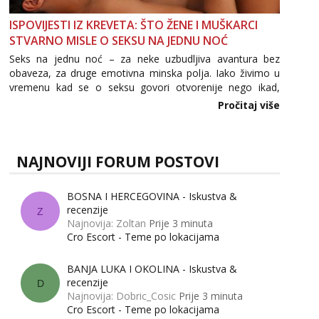
ISPOVIJESTI IZ KREVETA: ŠTO ŽENE I MUŠKARCI
STVARNO MISLE O SEKSU NA JEDNU NOĆ
Seks na jednu noć – za neke uzbudljiva avantura bez
obaveza, za druge emotivna minska polja. Iako živimo u
vremenu kad se o seksu govori otvorenije nego ikad,
tema „jedne noći strasti“ i dalje izaziva burne rasprave. Što
Pročitaj više
zapravo misle žene, a što muškarci? Jesu...
NAJNOVIJI FORUM POSTOVI
BOSNA I HERCEGOVINA - Iskustva &
recenzije
Z
Najnovija: Zoltan
Prije 3 minuta
Cro Escort - Teme po lokacijama
BANJA LUKA I OKOLINA - Iskustva &
recenzije
D
Najnovija: Dobric_Cosic
Prije 3 minuta
Cro Escort - Teme po lokacijama