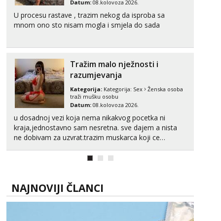
Datum:
08.kolovoza 2026.
U procesu rastave , trazim nekog da isproba sa
mnom ono sto nisam mogla i smjela do sada
Tražim malo nježnosti i
razumjevanja
Kategorija:
Kategorija:
Sex
Ženska osoba
traži mušku osobu
Datum:
08.kolovoza 2026.
u dosadnoj vezi koja nema nikakvog pocetka ni
kraja,jednostavno sam nesretna. sve dajem a nista
ne dobivam za uzvrat.trazim muskarca koji ce
zadovoljiti moje potrebe,ne trazim puno samo malo
njeznosti i razumjevanja. volim njezan seks i njezne
poljupce po tijelu koji me jako pale,obozavam kad
muskar...
NAJNOVIJI ČLANCI