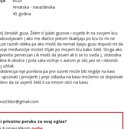
nja:
6020
Hrvatska - Varaždinska
45 godina
elj ženskih guza. Želim ti ljubiti guzove i osjetiti ih na svojem licu
adovoljavam ( ako me dlačice pritom škakljaju po licu to mi ne
uze raznih oblika pa ako misliš da nemaš lijepu guzu dopusti mi da
Svoje međunožje možeš trljati po mojem licu kako želiš. Stoga ako
previše perverzan ( ili misliš da jesam ali ti se to sviđa ), slobodna
ina ili okolice ( pola sata vožnje s autom je ok) javi se i iskoristi
j užitak.
iskrecija nije porebna pa prvi susret može biti negdje na kavi.
 upoznati ( provjeriti ) prije odlaska na kavu možemo se dopisivati
rebno da se uvjeriš želiš li sa mnom otići na kavu.
bra33dor@gmail.com
ti privatnu poruku za ovaj oglas?
e ili prijavi klikom
ovdje