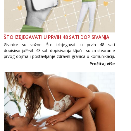
ŠTO IZBJEGAVATI U PRVIH 48 SATI DOPISIVANJA
Granice su važne: Što izbjegavati u prvih 48 sati
dopisivanjaPrvih 48 sati dopisivanja ključni su za stvaranje
prvog dojma i postavljanje zdravih granica u komunikaciji.
Važno je izbjeći prebrzo otkrivanje osobnih ili intimnih
Pročitaj više
informacija, jer nepoznata osoba još nije zaslužila to
povjerenje. Takođe...