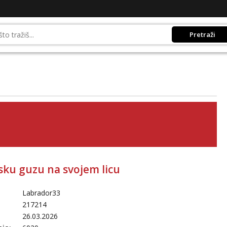
Pretraži
sku guzu na svojem licu
Labrador33
217214
26.03.2026