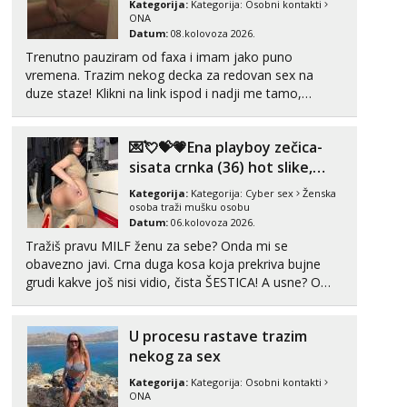
Kategorija:
Kategorija:
Osobni kontakti
ONA
Tel:
064/677-677
- Kod: #121
Datum:
08.kolovoza 2026.
tel:0,93€ - mob:1,12€ min
Trenutno pauziram od faxa i imam jako puno
Obavijesti me kada se oslobodi
vremena. Trazim nekog decka za redovan sex na
duze staze! Klikni na link ispod i nadji me tamo,
Alisa
Čekam tvoj poziv!
cekam te!
Tel:
064/677-677
- Kod: #106
💌💘💝💗Ena playboy zečica-
tel:0,93€ - mob:1,12€ min
sisata crnka (36) hot slike,
videa i c2c💗
Zara
Kategorija:
Kategorija:
Cyber sex
Ženska
Čekam tvoj poziv!
osoba traži mušku osobu
Datum:
06.kolovoza 2026.
Tel:
064/677-677
- Kod: #123
Tražiš pravu MILF ženu za sebe? Onda mi se
tel:0,93€ - mob:1,12€ min
obavezno javi. Crna duga kosa koja prekriva bujne
grudi kakve još nisi vidio, čista ŠESTICA! A usne? O
Anđela
usnama bolje da ni ne pričam. Prave pune usne koje
Čekam tvoj poziv!
će ti se urezati u pamćenje, jer vjeruj mi, takve još
Tel:
064/677-677
- Kod: #142
U procesu rastave trazim
nisi vidio. Uvijek sam spremna za ONLOINE zabavu...
tel:0,93€ - mob:1,12€ min
nekog za sex
Kategorija:
Kategorija:
Osobni kontakti
ONA