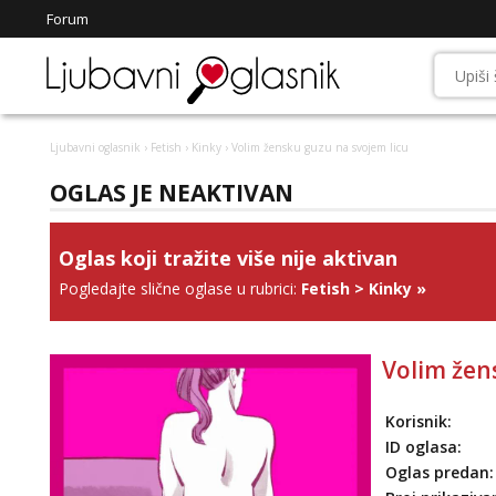
Forum
Ljubavni oglasnik
›
Fetish
›
Kinky
› Volim žensku guzu na svojem licu
OGLAS JE NEAKTIVAN
Oglas koji tražite više nije aktivan
Pogledajte slične oglase u rubrici:
Fetish
>
Kinky
»
Volim žen
Korisnik:
ID oglasa:
Oglas predan: