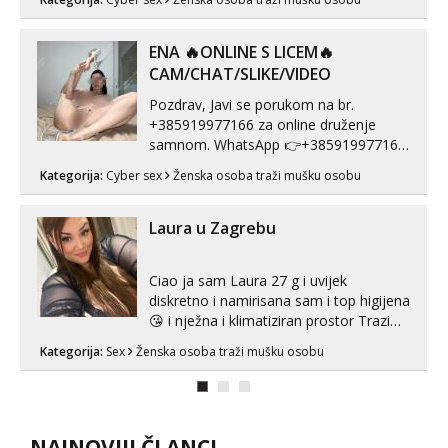
prorodne grudi, 💦 Misli su mi uvijek
prljave i u svemu vidim samo užitak. 💦
U mojoj raznolikoj ponudi možeš
ENA 🔥ONLINE S LICEM🔥
pranaći nešto po svojoj mjeri. Sexi videa
CAM/CHAT/SLIKE/VIDEO
s kolegica...
Pozdrav, Javi se porukom na br.
+385919977166 za online druženje
samnom. WhatsApp 👉+385919977166
Telegram 👉@enafriedrichkis Radim
Kategorija:
Cyber sex
Ženska osoba traži mušku osobu
videopozive s licem, solo i s partnerom,
kolegicama (Tina&Natali), razne
kombinacije halteri, haljine, štikle,
Laura u Zagrebu
samostojeće itd. Nudim svakakva videa
seksa, puš...
Ciao ja sam Laura 27 g i uvijek
diskretno i namirisana sam i top higijena
😘 i nježna i klimatiziran prostor Trazim
sex za nagradu Radim klasican sex
Kategorija:
Sex
Ženska osoba traži mušku osobu
Pusenje i gutanje sperme Erotsko rublje
imam uvijek Lizati me mozes i ljubiti po
tijelu Iskljucivo neradim analni !!! I
neljubim se Wha...
NAJNOVIJI ČLANCI