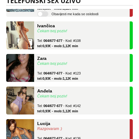
TELEFONSKI SEX UŽIVO
Tel:
064/677-677
- Kod: #136
tel:0,93€ - mob:1,12€ min
Obavijesti me kada se oslobodi
Ivančica
Čekam tvoj poziv!
Tel:
064/677-677
- Kod: #108
tel:0,93€ - mob:1,12€ min
Zara
Čekam tvoj poziv!
Tel:
064/677-677
- Kod: #123
tel:0,93€ - mob:1,12€ min
Anđela
Čekam tvoj poziv!
Tel:
064/677-677
- Kod: #142
tel:0,93€ - mob:1,12€ min
Lucija
Razgovaram :)
Tel:
064/677-677
- Kod: #136