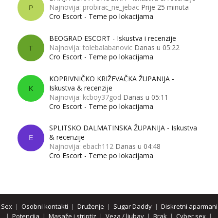
Najnovija: probirac_ne_jebac
Prije 25 minuta
P
Cro Escort - Teme po lokacijama
BEOGRAD ESCORT - Iskustva i recenzije
Najnovija: tolebalabanovic
Danas u 05:22
T
Cro Escort - Teme po lokacijama
KOPRIVNIČKO KRIŽEVAČKA ŽUPANIJA -
Iskustva & recenzije
K
Najnovija: kcboy37god
Danas u 05:11
Cro Escort - Teme po lokacijama
SPLITSKO DALMATINSKA ŽUPANIJA - Iskustva
& recenzije
E
Najnovija: ebach112
Danas u 04:48
Cro Escort - Teme po lokacijama
Sex
|
Osobni kontakti
|
Druženje
|
Sugar Daddy
|
Diskretni aparmani
|
Potencija
|
Masaže i striptiz
|
Veza / ljubav
|
Brak
|
Cyber sex
|