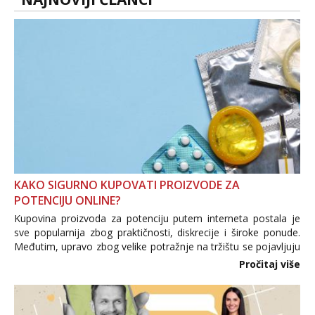
KAKO SIGURNO KUPOVATI PROIZVODE ZA
POTENCIJU ONLINE?
Kupovina proizvoda za potenciju putem interneta postala je
sve popularnija zbog praktičnosti, diskrecije i široke ponude.
Međutim, upravo zbog velike potražnje na tržištu se pojavljuju
i brojni krivotvoreni proizvodi, nepouzdane internetske
Pročitaj više
trgovine te proizvodi nepoznatog podrijetla. ...