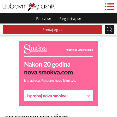
Prijavi se
Registriraj se
Predaj oglas
Lucija
Razgovaram :)