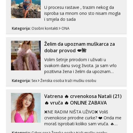
U procesu rastave , trazim nekog da
isproba sa mnom ono sto nisam mogla
i smjela do sada
Kategorija:
Osobni kontakti
ONA
Želim da upoznam muškarca za
dobar provod 💋🌺
Volim šetnje prirodom i uživati u
svakom danu svog života. Ja sam vrlo
pozitivna žena i želim da upoznam
muškarca za dobar provod, naravno
Kategorija:
Sex
Ženska osoba traži mušku osobu
može i nešto više.💋🌺 Klikni na link
ispod i nadji me tamo, cekam te!
Vatrena ‎️‍🔥 crvenokosa Natali (21)
‎️‍🔥 vruča‎ ️‍🔥 ONLINE ZABAVA
❌NE RADIM NIŠTA UŽIVO❌ Voliš
crvenokose prirodne curke? ❤️ Onda me
moraš isprobati koliko sam vruča.‎ ️‍🔥
MLADA vražica koja ima 100%
Kategorija:
Cyber sex
Ženska osoba traži mušku osobu