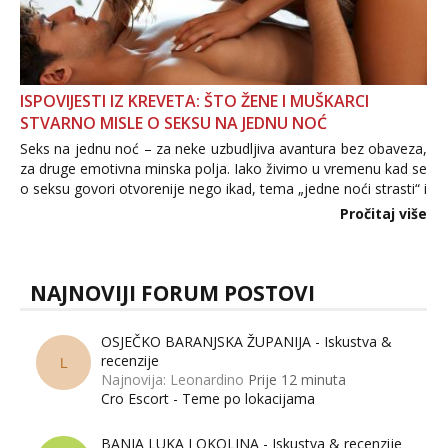
ISPOVIJESTI IZ KREVETA: ŠTO ŽENE I MUŠKARCI
STVARNO MISLE O SEKSU NA JEDNU NOĆ
Seks na jednu noć – za neke uzbudljiva avantura bez obaveza,
za druge emotivna minska polja. Iako živimo u vremenu kad se
o seksu govori otvorenije nego ikad, tema „jedne noći strasti“ i
dalje izaziva burne rasprave. Što zapravo misle žene, a što
Pročitaj više
muškarci? Jesu...
NAJNOVIJI FORUM POSTOVI
OSJEČKO BARANJSKA ŽUPANIJA - Iskustva &
recenzije
L
Najnovija: Leonardino
Prije 12 minuta
Cro Escort - Teme po lokacijama
BANJA LUKA I OKOLINA - Iskustva & recenzije