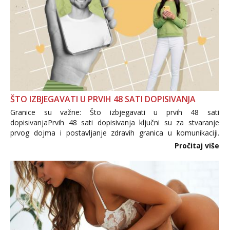
ŠTO IZBJEGAVATI U PRVIH 48 SATI DOPISIVANJA
Granice su važne: Što izbjegavati u prvih 48 sati
dopisivanjaPrvih 48 sati dopisivanja ključni su za stvaranje
prvog dojma i postavljanje zdravih granica u komunikaciji.
Važno je izbjeći prebrzo otkrivanje osobnih ili intimnih
Pročitaj više
informacija, jer nepoznata osoba još nije zaslužila to
povjerenje. Takođe...