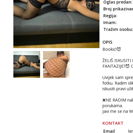
Oglas predan:
Broj prikaziva
Regija:
Imam:
Tražim osobu
OPIS
Bookić!😈
ŽELIŠ ISKUSITI
FANTAZIJE?😈 O
Uvijek sam spr
fotku. Radim slik
iskusiti pravi u
❌NE RADIM nalaž
porukama.
Javi me se na 
KONTAKT
Email
le