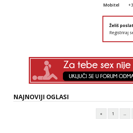
Mobitel
+
Želiš posla
Registriraj s
NAJNOVIJI OGLASI
«
1
...