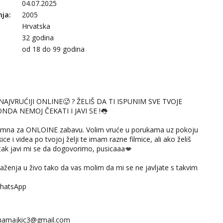
04.07.2025
nja:
2005
Hrvatska
32 godina
:
od 18 do 99 godina
 NAJVRUĆIJI ONLINE🥵 ? ŽELIŠ DA TI ISPUNIM SVE TVOJE
NDA NEMOJ ČEKATI I JAVI SE !👅
emna za ONLOINE zabavu. Volim vruće u porukama uz pokoju
ice i videa po tvojoj želji te imam razne filmice, ali ako želiš
žitak javi mi se da dogovorimo, pusicaaa💋
enja u živo tako da vas molim da mi se ne javljate s takvim
WhatsApp
namajkic3@gmail.com