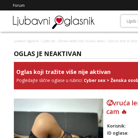
Forum
Ljubavni oglasnik
›
Cyber sex
›
Ženska osoba traži mušku osobu
› 🥵vruća lena te čeka /
OGLAS JE NEAKTIVAN
Oglas koji tražite više nije aktivan
Pogledajte slične oglase u rubrici:
Cyber sex
>
Ženska osob
🥵vruća len
cam 🔥
Korisnik:
ID oglasa: