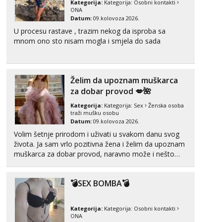
Kategorija:
Kategorija:
Osobni kontakti
tel:0,93€ - mob:1,12€ min
ONA
Obavijesti me kada se oslobodi
Datum:
09.kolovoza 2026.
U procesu rastave , trazim nekog da isproba sa
Ivančica
mnom ono sto nisam mogla i smjela do sada
Čekam tvoj poziv!
Tel:
064/677-677
- Kod: #108
tel:0,93€ - mob:1,12€ min
Želim da upoznam muškarca
Zara
za dobar provod 💋🌺
Čekam tvoj poziv!
Kategorija:
Kategorija:
Sex
Ženska osoba
Tel:
064/677-677
- Kod: #123
traži mušku osobu
tel:0,93€ - mob:1,12€ min
Datum:
09.kolovoza 2026.
Volim šetnje prirodom i uživati u svakom danu svog
Anđela
života. Ja sam vrlo pozitivna žena i želim da upoznam
Čekam tvoj poziv!
muškarca za dobar provod, naravno može i nešto
više.💋🌺 Klikni na link ispod i nadji me tamo, cekam
Tel:
064/677-677
- Kod: #142
tel:0,93€ - mob:1,12€ min
te!
💣SEX BOMBA💣
Kategorija:
Kategorija:
Osobni kontakti
ONA