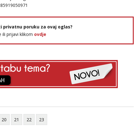
385919050971
ti privatnu poruku za ovaj oglas?
e ili prijavi klikom
ovdje
20
21
22
23