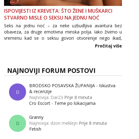
ISPOVIJESTI IZ KREVETA: ŠTO ŽENE I MUŠKARCI
STVARNO MISLE O SEKSU NA JEDNU NOĆ
Seks na jednu noć – za neke uzbudljiva avantura bez
obaveza, za druge emotivna minska polja. Iako živimo u
vremenu kad se o seksu govori otvorenije nego ikad,
tema „jedne noći strasti“ i dalje izaziva burne rasprave. Što
Pročitaj više
zapravo misle žene, a što muškarci? Jesu...
NAJNOVIJI FORUM POSTOVI
BRODSKO POSAVSKA ŽUPANIJA - Iskustva
& recenzije
D
Najnovija: Dar23
Prije 8 minuta
Cro Escort - Teme po lokacijama
Granny
Najnovija: dzon meklejn
Prije 8 minuta
D
Fetish