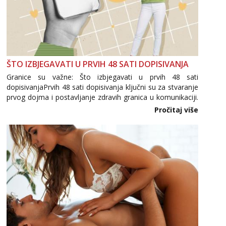
ŠTO IZBJEGAVATI U PRVIH 48 SATI DOPISIVANJA
Granice su važne: Što izbjegavati u prvih 48 sati
dopisivanjaPrvih 48 sati dopisivanja ključni su za stvaranje
prvog dojma i postavljanje zdravih granica u komunikaciji.
Važno je izbjeći prebrzo otkrivanje osobnih ili intimnih
Pročitaj više
informacija, jer nepoznata osoba još nije zaslužila to
povjerenje. Takođe...