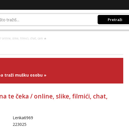
Pretraži
 online, slike, filmići, chat, cam 🔥
a traži mušku osobu
»
a te čeka / online, slike, filmići, chat,
Lenka6969
223025