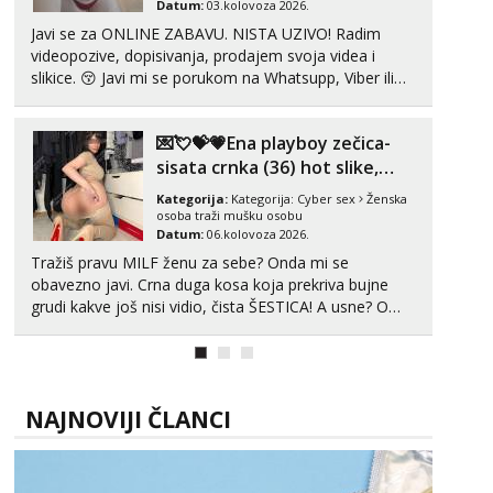
Datum:
03.kolovoza 2026.
Javi se za ONLINE ZABAVU. NISTA UZIVO! Radim
videopozive, dopisivanja, prodajem svoja videa i
slikice. 😚 Javi mi se porukom na Whatsupp, Viber ili
Telegram. +385 91 723 0045
💌💘💝💗Ena playboy zečica-
sisata crnka (36) hot slike,
videa i c2c💗
Kategorija:
Kategorija:
Cyber sex
Ženska
osoba traži mušku osobu
Datum:
06.kolovoza 2026.
Tražiš pravu MILF ženu za sebe? Onda mi se
obavezno javi. Crna duga kosa koja prekriva bujne
grudi kakve još nisi vidio, čista ŠESTICA! A usne? O
usnama bolje da ni ne pričam. Prave pune usne koje
će ti se urezati u pamćenje, jer vjeruj mi, takve još
nisi vidio. Uvijek sam spremna za ONLOINE zabavu...
NAJNOVIJI ČLANCI