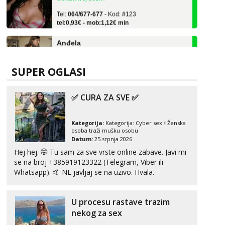
Tel:
064/677-677
- Kod: #123
tel:0,93€ - mob:1,12€ min
Anđela
Čekam tvoj poziv!
Tel:
064/677-677
- Kod: #142
tel:0,93€ - mob:1,12€ min
SUPER OGLASI
Liliana
Razgovaram :)
✅ CURA ZA SVE ✅
Tel:
064/677-677
- Kod: #69
tel:0,93€ - mob:1,12€ min
Kategorija:
Kategorija:
Cyber sex
Ženska
Obavijesti me kada se oslobodi
osoba traži mušku osobu
Datum:
25.srpnja 2026.
Vanesa
Hej hej. 🤭 Tu sam za sve vrste online zabave. Javi mi
Čekam tvoj poziv!
se na broj +385919123322 (Telegram, Viber ili
Whatsapp). 🤙 NE javljaj se na uzivo. Hvala.
Tel:
064/677-677
- Kod: #74
tel:0,93€ - mob:1,12€ min
Lili
U procesu rastave trazim
Razgovaram :)
nekog za sex
Tel:
064/677-677
- Kod: #128