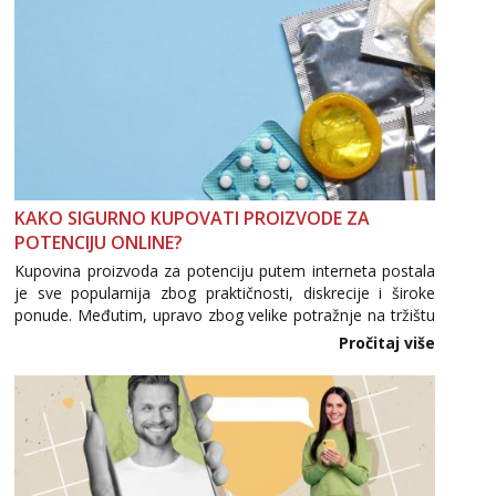
KAKO SIGURNO KUPOVATI PROIZVODE ZA
POTENCIJU ONLINE?
Kupovina proizvoda za potenciju putem interneta postala
je sve popularnija zbog praktičnosti, diskrecije i široke
ponude. Međutim, upravo zbog velike potražnje na tržištu
se pojavljuju i brojni krivotvoreni proizvodi, nepouzdane
Pročitaj više
internetske trgovine te proizvodi nepoznatog podrijetla. ...