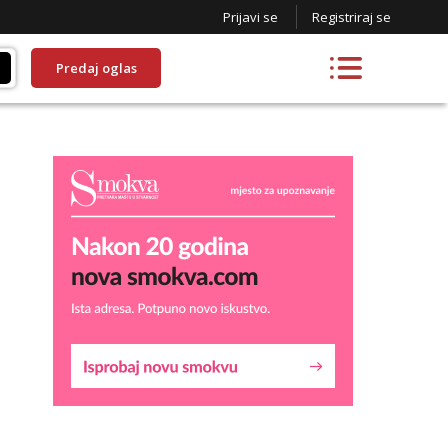
Prijavi se
Registriraj se
Predaj oglas
Liliana
Razgovaram :)