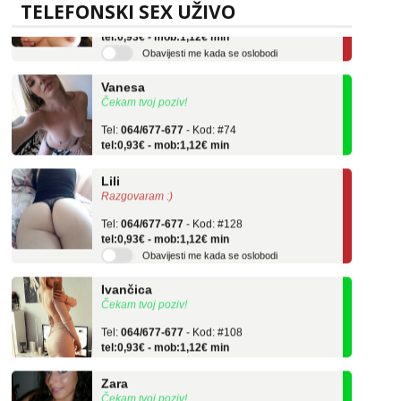
Tel:
064/677-677
- Kod: #69
TELEFONSKI SEX UŽIVO
tel:0,93€ - mob:1,12€ min
Obavijesti me kada se oslobodi
Vanesa
Čekam tvoj poziv!
Tel:
064/677-677
- Kod: #74
tel:0,93€ - mob:1,12€ min
Lili
Razgovaram :)
Tel:
064/677-677
- Kod: #128
tel:0,93€ - mob:1,12€ min
Obavijesti me kada se oslobodi
Ivančica
Čekam tvoj poziv!
Tel:
064/677-677
- Kod: #108
tel:0,93€ - mob:1,12€ min
Zara
Čekam tvoj poziv!