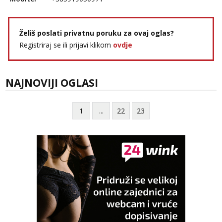
Želiš poslati privatnu poruku za ovaj oglas?
Registriraj se ili prijavi klikom
ovdje
NAJNOVIJI OGLASI
1
...
22
23