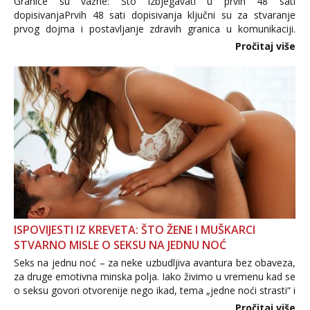
Granice su važne: Što izbjegavati u prvih 48 sati
dopisivanjaPrvih 48 sati dopisivanja ključni su za stvaranje
prvog dojma i postavljanje zdravih granica u komunikaciji.
Važno je izbjeći prebrzo otkrivanje osobnih ili intimnih
Pročitaj više
informacija, jer nepoznata osoba još nije zaslužila to
povjerenje. Takođe...
ISPOVIJESTI IZ KREVETA: ŠTO ŽENE I MUŠKARCI
STVARNO MISLE O SEKSU NA JEDNU NOĆ
Seks na jednu noć – za neke uzbudljiva avantura bez obaveza,
za druge emotivna minska polja. Iako živimo u vremenu kad se
o seksu govori otvorenije nego ikad, tema „jedne noći strasti“ i
dalje izaziva burne rasprave. Što zapravo misle žene, a što
Pročitaj više