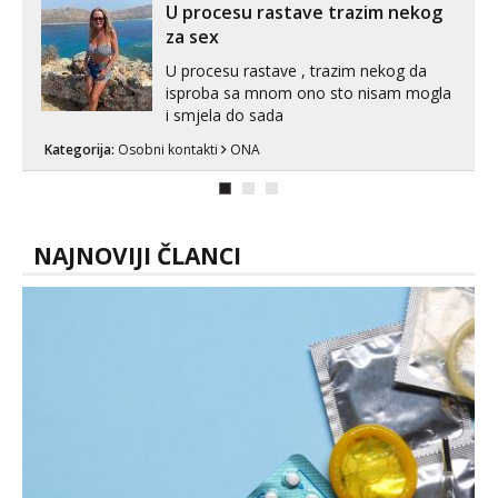
volim njezan seks i njezne poljupce po
U procesu rastave trazim nekog
tijelu koji me jako pale,obozavam kad
za sex
muskar...
U procesu rastave , trazim nekog da
isproba sa mnom ono sto nisam mogla
i smjela do sada
Kategorija:
Osobni kontakti
ONA
NAJNOVIJI ČLANCI