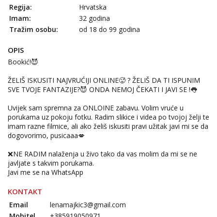
Regija:
Hrvatska
Imam:
32 godina
Tražim osobu:
od 18 do 99 godina
OPIS
Bookić!😈
ŽELIŠ ISKUSITI NAJVRUĆIJI ONLINE🥵 ? ŽELIŠ DA TI ISPUNIM
SVE TVOJE FANTAZIJE?😈 ONDA NEMOJ ČEKATI I JAVI SE !👅
Uvijek sam spremna za ONLOINE zabavu. Volim vruće u
porukama uz pokoju fotku. Radim slikice i videa po tvojoj želji te
imam razne filmice, ali ako želiš iskusiti pravi užitak javi mi se da
dogovorimo, pusicaaa💋
❌NE RADIM nalaženja u živo tako da vas molim da mi se ne
javljate s takvim porukama.
Javi me se na WhatsApp
KONTAKT
Email
lenamajkic3@gmail.com
Mobitel
+385919050971