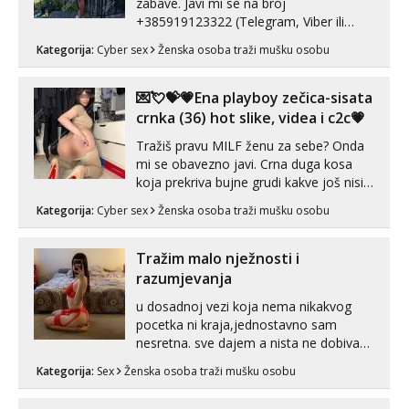
zabave. Javi mi se na broj
+385919123322 (Telegram, Viber ili
Whatsapp). 🤙 NE javljaj se na uzivo.
Kategorija:
Cyber sex
Ženska osoba traži mušku osobu
Hvala.
💌💘💝💗Ena playboy zečica-sisata
crnka (36) hot slike, videa i c2c💗
Tražiš pravu MILF ženu za sebe? Onda
mi se obavezno javi. Crna duga kosa
koja prekriva bujne grudi kakve još nisi
vidio, čista ŠESTICA! A usne? O usnama
Kategorija:
Cyber sex
Ženska osoba traži mušku osobu
bolje da ni ne pričam. Prave pune usne
koje će ti se urezati u pamćenje, jer
vjeruj mi, takve još nisi vidio. Uvijek sam
Tražim malo nježnosti i
spremna za ONLOINE zabavu...
razumjevanja
u dosadnoj vezi koja nema nikakvog
pocetka ni kraja,jednostavno sam
nesretna. sve dajem a nista ne dobivam
za uzvrat.trazim muskarca koji ce
Kategorija:
Sex
Ženska osoba traži mušku osobu
zadovoljiti moje potrebe,ne trazim puno
samo malo njeznosti i razumjevanja.