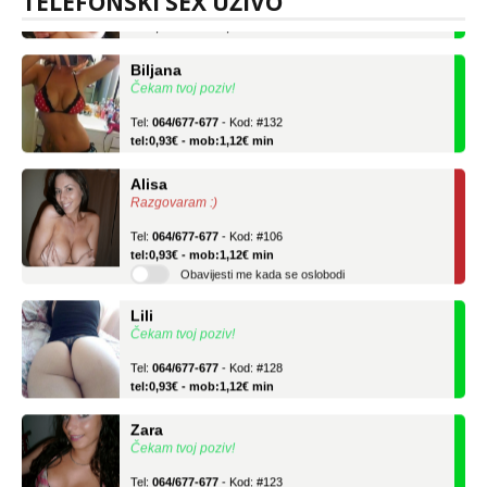
TELEFONSKI SEX UŽIVO
tel:0,93€ - mob:1,12€ min
Biljana
Čekam tvoj poziv!
Tel:
064/677-677
- Kod: #132
tel:0,93€ - mob:1,12€ min
Alisa
Razgovaram :)
Tel:
064/677-677
- Kod: #106
tel:0,93€ - mob:1,12€ min
Obavijesti me kada se oslobodi
Lili
Čekam tvoj poziv!
Tel:
064/677-677
- Kod: #128
tel:0,93€ - mob:1,12€ min
Zara
Čekam tvoj poziv!
Tel:
064/677-677
- Kod: #123