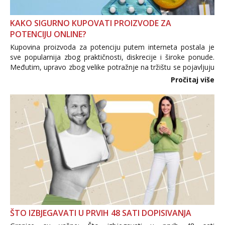
KAKO SIGURNO KUPOVATI PROIZVODE ZA
POTENCIJU ONLINE?
Kupovina proizvoda za potenciju putem interneta postala je
sve popularnija zbog praktičnosti, diskrecije i široke ponude.
Međutim, upravo zbog velike potražnje na tržištu se pojavljuju
i brojni krivotvoreni proizvodi, nepouzdane internetske
Pročitaj više
trgovine te proizvodi nepoznatog podrijetla. ...
ŠTO IZBJEGAVATI U PRVIH 48 SATI DOPISIVANJA