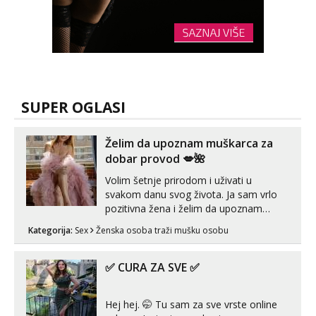
SUPER OGLASI
Želim da upoznam muškarca za
dobar provod 💋🌺
Volim šetnje prirodom i uživati u
svakom danu svog života. Ja sam vrlo
pozitivna žena i želim da upoznam
muškarca za dobar provod, naravno
Kategorija:
Sex
Ženska osoba traži mušku osobu
može i nešto više.💋🌺 Klikni na link
ispod i nadji me tamo, cekam te!
✅ CURA ZA SVE ✅
Hej hej. 🤭 Tu sam za sve vrste online