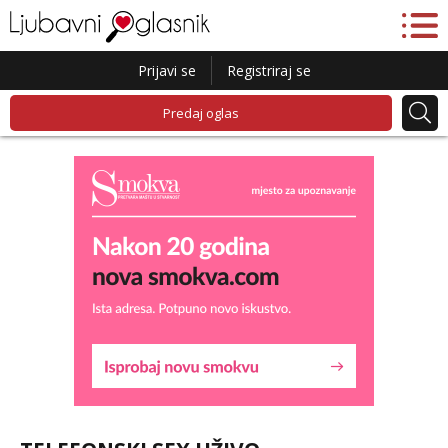
Prijavi se
Registriraj se
Predaj oglas
Liliana
Čekam tvoj poziv!
Tel:
064/677-677
- Kod: #69