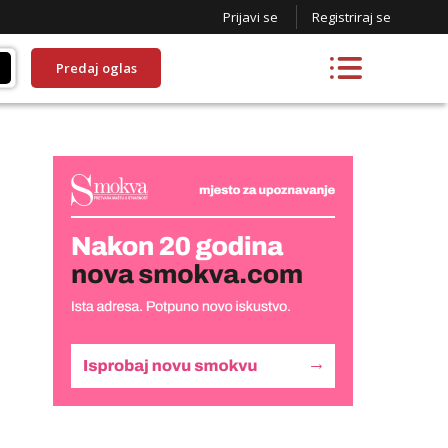
Prijavi se
Registriraj se
Predaj oglas
Liliana
Razgovaram :)