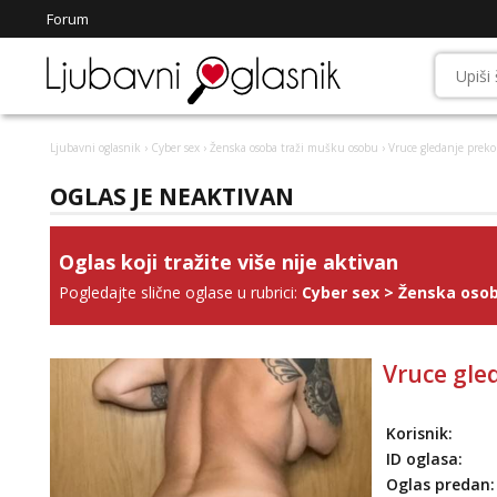
Forum
Ljubavni oglasnik
›
Cyber sex
›
Ženska osoba traži mušku osobu
› Vruce gledanje preko
OGLAS JE NEAKTIVAN
Oglas koji tražite više nije aktivan
Pogledajte slične oglase u rubrici:
Cyber sex
>
Ženska osob
Vruce gled
Korisnik:
ID oglasa:
Oglas predan: