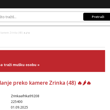
Pretraži
 kamere Zrinka (48) 🔥🌶️🔥
a traži mušku osobu
»
anje preko kamere Zrinka (48) 🔥🌶️🔥
Zrinkaafrika99208
225400
01.09.2025