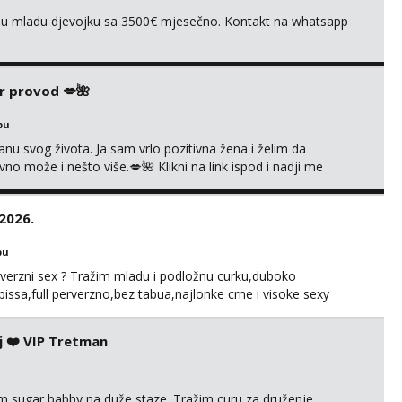
ivnu mladu djevojku sa 3500€ mjesečno. Kontakt na whatsapp
r provod 💋🌺
bu
nu svog života. Ja sam vrlo pozitivna žena i želim da
 može i nešto više.💋🌺 Klikni na link ispod i nadji me
.2026.
bu
perverzni sex ? Tražim mladu i podložnu curku,duboko
i pissa,full perverzno,bez tabua,najlonke crne i visoke sexy
.t.o nudim za druženje večeras,noć kod mene,javljanje
j ❤️ VIP Tretman
im sugar babby na duže staze. Tražim curu za druženje,