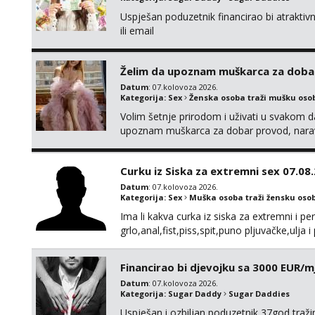
Uspješan poduzetnik financirao bi atrakt
ili email
Želim da upoznam muškarca za doba
Datum
: 07.kolovoza 2026.
Kategorija:
Sex
Ženska osoba traži mušku oso
Volim šetnje prirodom i uživati u svakom da
upoznam muškarca za dobar provod, naravno
tamo, cekam te!
Curku iz Siska za extremni sex 07.08
Datum
: 07.kolovoza 2026.
Kategorija:
Sex
Muška osoba traži žensku oso
Ima li kakva curka iz siska za extremni i 
grlo,anal,fist,piss,spit,puno pljuvačke,ulja 
štikle obavezno imati na sebi,za početak s
isključivo pozivom
Financirao bi djevojku sa 3000 EUR/m
Datum
: 07.kolovoza 2026.
Kategorija:
Sugar Daddy
Sugar Daddies
Uspješan i ozbiljan poduzetnik 37god traž