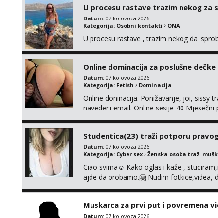
Također me zanima i findom Javite se sa 
U procesu rastave trazim nekog za 
Datum
: 07.kolovoza 2026.
Kategorija:
Osobni kontakti
ONA
U procesu rastave , trazim nekog da ispr
Online dominacija za poslušne dečke
Datum
: 07.kolovoza 2026.
Kategorija:
Fetish
Dominacija
Online doninacija. Ponižavanje, joi, sissy 
navedeni email. Online sesije-40 Mjesečni
Čekam te poslušni psiću. --Pažnja!⁉️ Mnogi k
ima slične oglase s mojim slikama. Moj ogla
Studentica(23) traži potporu pravo
Datum
: 07.kolovoza 2026.
Kategorija:
Cyber sex
Ženska osoba traži muš
Ciao svima☺️ Kako oglas i kaže , studiram
ajde da probamo.🤗 Nudim fotkice,videa, d
tome slično u zamjenu za mjesečni đepara
vrijeme. Malo jesam sramežljiva ali potrud
Muskarca za prvi put i povremena vi
Datum
: 07.kolovoza 2026.