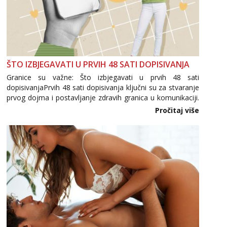
ŠTO IZBJEGAVATI U PRVIH 48 SATI DOPISIVANJA
Granice su važne: Što izbjegavati u prvih 48 sati
dopisivanjaPrvih 48 sati dopisivanja ključni su za stvaranje
prvog dojma i postavljanje zdravih granica u komunikaciji.
Važno je izbjeći prebrzo otkrivanje osobnih ili intimnih
Pročitaj više
informacija, jer nepoznata osoba još nije zaslužila to
povjerenje. Takođe...