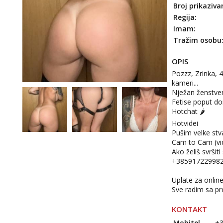
Broj prikaziva
Regija:
Imam:
Tražim osobu
OPIS
Pozzz, Zrinka, 
kameri...
Nježan ženstve
Fetise poput do
Hotchat 🌶️
Hotvidei
Pušim velke stva
Cam to Cam (vi
Ako želiš svrši
+385917229982
Uplate za onlin
Sve radim sa p
KONTAKT
Mobitel
+