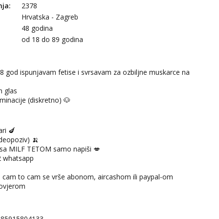
nja:
2378
Hrvatska - Zagreb
48 godina
:
od 18 do 89 godina
48 god ispunjavam fetise i svrsavam za ozbiljne muskarce na
n glas
minacije (diskretno) 🐶
ri 🍆
deopoziv) 🍌
ti sa MILF TETOM samo napiši 💋
 whatsapp
e cam to cam se vrše abonom, aircashom ili paypal-om
rovjerom
385915804133