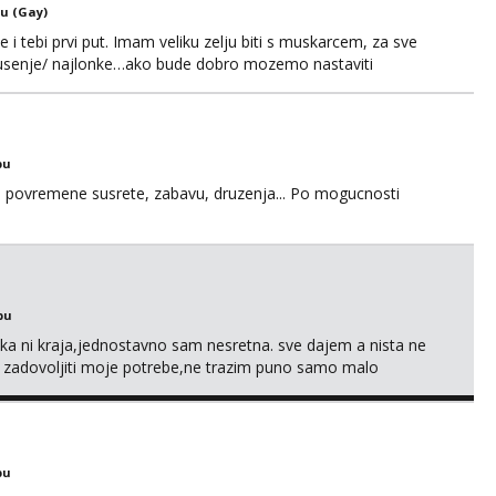
u (Gay)
e i tebi prvi put. Imam veliku zelju biti s muskarcem, za sve
/pusenje/ najlonke…ako bude dobro mozemo nastaviti
ju,sto bude u sobi tamo i ostaje. Jace sam grade 180cm
remenu ja rjesavam apartman/hotel. Odgovara mi cijela
bu
u za povremene susrete, zabavu, druzenja... Po mogucnosti
bu
a ni kraja,jednostavno sam nesretna. sve dajem a nista ne
e zadovoljiti moje potrebe,ne trazim puno samo malo
s i njezne poljupce po tijelu koji me jako pale,obozavam kad
ni na link ispod i nadji me tamo, cekam te!
bu