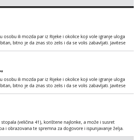
osobu ili mozda par iz Rijeke i okolice koji vole igranje uloga
itan, bitno je da znas sto zelis i da se volis zabavljati. Javitese
i, hvala
bu
osobu ili mozda par iz Rijeke i okolice koji vole igranje uloga
itan, bitno je da znas sto zelis i da se volis zabavljati. Javitese
i, hvala
kih stopala (veličina 41), korištene najlonke, a može i susret
ijepa i obrazovana te spremna za dogovore i ispunjavanje želja.
suradnju i koji mogu adekvatno platiti ono što nudim. :)