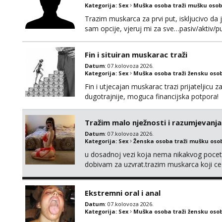
Kategorija:
Sex
Muška osoba traži mušku osob
Trazim muskarca za prvi put, iskljucivo da j
sam opcije, vjeruj mi za sve…pasiv/aktiv
povremena vidanja uz maksimalnu diskreci
110kg. Ozenjen, uz dogovor o lokaciji i v
Fin i situiran muskarac traži
kontinentalna...
Datum
: 07.kolovoza 2026.
Kategorija:
Sex
Muška osoba traži žensku oso
Fin i utjecajan muskarac trazi prijateljic
dugotrajnije, moguca financijska potpora!
Tražim malo nježnosti i razumjevanja
Datum
: 07.kolovoza 2026.
Kategorija:
Sex
Ženska osoba traži mušku oso
u dosadnoj vezi koja nema nikakvog pocetk
dobivam za uzvrat.trazim muskarca koji c
njeznosti i razumjevanja. volim njezan sek
muskarac preuzme kontrolu . javi se :) Klik
Ekstremni oral i anal
Datum
: 07.kolovoza 2026.
Kategorija:
Sex
Muška osoba traži žensku oso