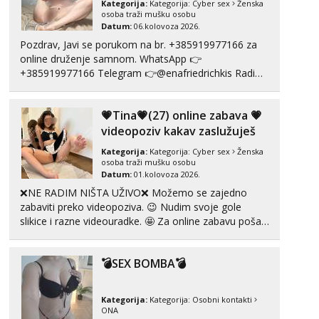
Kategorija:
Kategorija:
Cyber sex
Ženska
Čekam tvoj poziv!
osoba traži mušku osobu
Datum:
06.kolovoza 2026.
Tel:
064/677-677
- Kod: #142
Pozdrav, Javi se porukom na br. +385919977166 za
tel:0,93€ - mob:1,12€ min
online druženje samnom. WhatsApp 👉
+385919977166 Telegram 👉@enafriedrichkis Radim
Liliana
Razgovaram :)
videopozive s licem, solo i s partnerom, kolegicama
(Tina&Natali), razne kombinacije halteri, haljine,
Tel:
064/677-677
- Kod: #69
💗Tina💗(27) online zabava 💗
štikle, samostojeće itd. Nudim svakakva videa seksa,
tel:0,93€ - mob:1,12€ min
puš...
videopoziv kakav zaslužuješ
Obavijesti me kada se oslobodi
Kategorija:
Kategorija:
Cyber sex
Ženska
Kristina
osoba traži mušku osobu
Razgovaram :)
Datum:
01.kolovoza 2026.
❌NE RADIM NIŠTA UŽIVO❌ Možemo se zajedno
Učiteljica iz predgrađa traži...
zabaviti preko videopoziva. 😉 Nudim svoje gole
Tel:
064/677-677
- Kod: #160
slikice i razne videouradke. 🤩 Za online zabavu pošalji
tel:0,93€ - mob:1,12€ min
poruku na Whatsapp, Telegram ili Viber. 😎 +385 91
Obavijesti me kada se oslobodi
912 3322 Za provjeru moje autentičnosti možeš me
💣SEX BOMBA💣
vidjeti na videopozivu. 😉 S vama sam vec 5 ...
Snježana
Čekam tvoj poziv!
Kategorija:
Kategorija:
Osobni kontakti
Tel:
064/677-677
- Kod: #119
ONA
tel:0,93€ - mob:1,12€ min