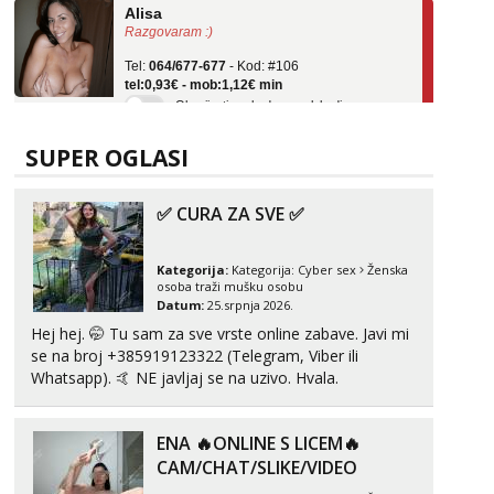
Razgovaram :)
Tel:
064/677-677
- Kod: #106
tel:0,93€ - mob:1,12€ min
Obavijesti me kada se oslobodi
Žana
Čekam tvoj poziv!
SUPER OGLASI
Tel:
064/677-677
- Kod: #135
tel:0,93€ - mob:1,12€ min
✅ CURA ZA SVE ✅
Ivančica
Čekam tvoj poziv!
Kategorija:
Kategorija:
Cyber sex
Ženska
osoba traži mušku osobu
Tel:
064/677-677
- Kod: #108
Datum:
25.srpnja 2026.
tel:0,93€ - mob:1,12€ min
Hej hej. 🤭 Tu sam za sve vrste online zabave. Javi mi
se na broj +385919123322 (Telegram, Viber ili
Zara
Whatsapp). 🤙 NE javljaj se na uzivo. Hvala.
Razgovaram :)
Tel:
064/677-677
- Kod: #123
tel:0,93€ - mob:1,12€ min
ENA 🔥ONLINE S LICEM🔥
Obavijesti me kada se oslobodi
CAM/CHAT/SLIKE/VIDEO
Anđela