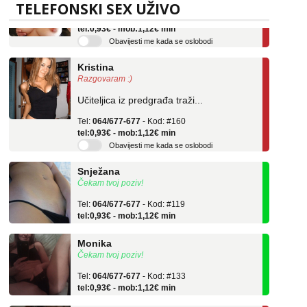
TELEFONSKI SEX UŽIVO
Tel:
064/677-677
- Kod: #69
tel:0,93€ - mob:1,12€ min
Obavijesti me kada se oslobodi
Kristina
Razgovaram :)
Učiteljica iz predgrađa traži...
Tel:
064/677-677
- Kod: #160
tel:0,93€ - mob:1,12€ min
Obavijesti me kada se oslobodi
Snježana
Čekam tvoj poziv!
Tel:
064/677-677
- Kod: #119
tel:0,93€ - mob:1,12€ min
Monika
Čekam tvoj poziv!
Tel:
064/677-677
- Kod: #133
tel:0,93€ - mob:1,12€ min
Alisa