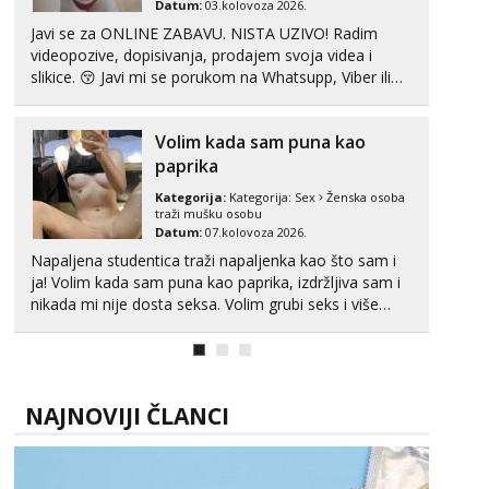
Datum:
03.kolovoza 2026.
Javi se za ONLINE ZABAVU. NISTA UZIVO! Radim
Monika
videopozive, dopisivanja, prodajem svoja videa i
Čekam tvoj poziv!
slikice. 😚 Javi mi se porukom na Whatsupp, Viber ili
Tel:
064/677-677
- Kod: #133
Telegram. +385 91 723 0045
tel:0,93€ - mob:1,12€ min
Volim kada sam puna kao
Alisa
paprika
Razgovaram :)
Kategorija:
Kategorija:
Sex
Ženska osoba
Tel:
064/677-677
- Kod: #106
traži mušku osobu
tel:0,93€ - mob:1,12€ min
Datum:
07.kolovoza 2026.
Obavijesti me kada se oslobodi
Napaljena studentica traži napaljenka kao što sam i
ja! Volim kada sam puna kao paprika, izdržljiva sam i
Žana
Čekam tvoj poziv!
nikada mi nije dosta seksa. Volim grubi seks i više
puta dnevno bilo kad i bilo gdje zato se javi što prije
Tel:
064/677-677
- Kod: #135
da me isprobaš Klikni na link ispod i nadji me tamo,
tel:0,93€ - mob:1,12€ min
cekam te!
Ivančica
NAJNOVIJI ČLANCI
Čekam tvoj poziv!
Tel:
064/677-677
- Kod: #108
tel:0,93€ - mob:1,12€ min