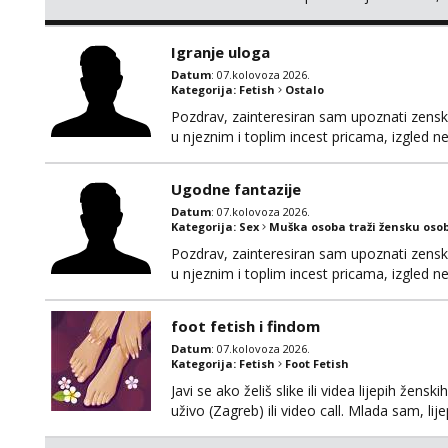
Igranje uloga
Datum
: 07.kolovoza 2026.
Kategorija:
Fetish
Ostalo
Pozdrav, zainteresiran sam upoznati zensku 
u njeznim i toplim incest pricama, izgled neb
na mail, viber, wapp ili zovite. Samo ozbiljn
Ugodne fantazije
Datum
: 07.kolovoza 2026.
Kategorija:
Sex
Muška osoba traži žensku oso
Pozdrav, zainteresiran sam upoznati zensku 
u njeznim i toplim incest pricama, izgled neb
na mail, viber, wapp ili zovite. Samo ozbiljn
foot fetish i findom
Datum
: 07.kolovoza 2026.
Kategorija:
Fetish
Foot Fetish
Javi se ako želiš slike ili videa lijepih žens
uživo (Zagreb) ili video call. Mlada sam, l
Molim samo ozbiljni, spremni na dugoročnu 