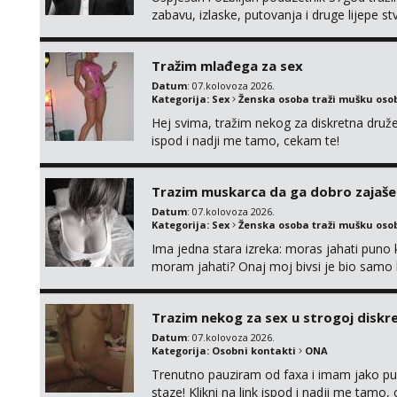
zabavu, izlaske, putovanja i druge lijepe s
zgodna i atraktivna javi se na moj email:
Tražim mlađega za sex
Datum
: 07.kolovoza 2026.
Kategorija:
Sex
Ženska osoba traži mušku oso
Hej svima, tražim nekog za diskretna druž
ispod i nadji me tamo, cekam te!
Trazim muskarca da ga dobro zajaš
Datum
: 07.kolovoza 2026.
Kategorija:
Sex
Ženska osoba traži mušku oso
Ima jedna stara izreka: moras jahati puno ko
moram jahati? Onaj moj bivsi je bio samo ko
Trazim nekog za sex u strogoj diskrec
Datum
: 07.kolovoza 2026.
Kategorija:
Osobni kontakti
ONA
Trenutno pauziram od faxa i imam jako p
staze! Klikni na link ispod i nadji me tamo,