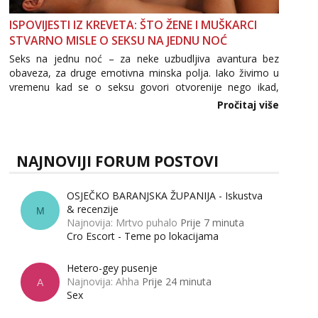
ISPOVIJESTI IZ KREVETA: ŠTO ŽENE I MUŠKARCI
STVARNO MISLE O SEKSU NA JEDNU NOĆ
Seks na jednu noć – za neke uzbudljiva avantura bez
obaveza, za druge emotivna minska polja. Iako živimo u
vremenu kad se o seksu govori otvorenije nego ikad,
tema „jedne noći strasti“ i dalje izaziva burne rasprave. Što
Pročitaj više
zapravo misle žene, a što muškarci? Jesu...
NAJNOVIJI FORUM POSTOVI
OSJEČKO BARANJSKA ŽUPANIJA - Iskustva
& recenzije
M
Najnovija: Mrtvo puhalo
Prije 7 minuta
Cro Escort - Teme po lokacijama
Hetero-gey pusenje
Najnovija: Ahha
Prije 24 minuta
A
Sex