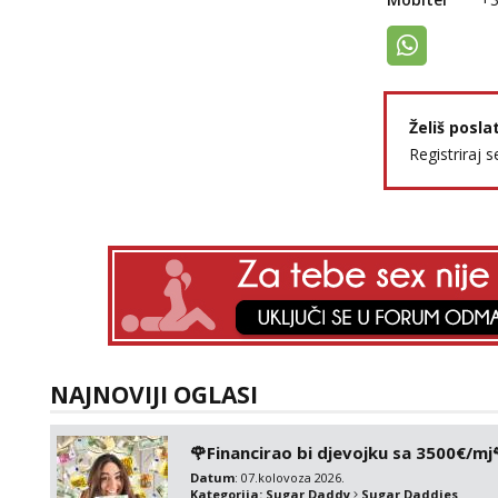
Želiš posla
Registriraj s
NAJNOVIJI OGLASI
🌹Financirao bi djevojku sa 3500€/mj
Datum
: 07.kolovoza 2026.
Kategorija:
Sugar Daddy
Sugar Daddies