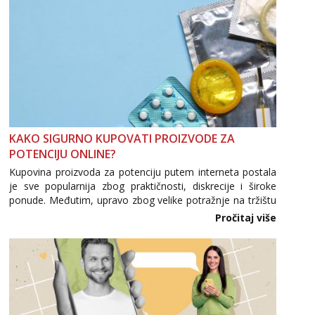
Zara
Razgovaram :)
Tel:
064/677-677
- Kod: #123
tel:0,93€ - mob:1,12€ min
Obavijesti me kada se oslobodi
Anđela
Čekam tvoj poziv!
Tel:
064/677-677
- Kod: #142
KAKO SIGURNO KUPOVATI PROIZVODE ZA
tel:0,93€ - mob:1,12€ min
POTENCIJU ONLINE?
Kupovina proizvoda za potenciju putem interneta postala
je sve popularnija zbog praktičnosti, diskrecije i široke
ponude. Međutim, upravo zbog velike potražnje na tržištu
se pojavljuju i brojni krivotvoreni proizvodi, nepouzdane
Pročitaj više
internetske trgovine te proizvodi nepoznatog podrijetla. ...