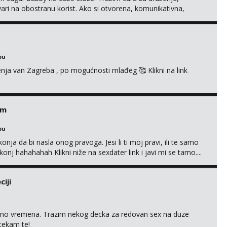
tvari na obostranu korist. Ako si otvorena, komunikativna,
 markodalic37@gmail.com
bu
enja van Zagreba , po mogućnosti mlađeg 🥰 Klikni na link
em
bu
nja da bi nasla onog pravoga. Jesi li ti moj pravi, ili te samo
nj hahahahah Klikni niže na sexdater link i javi mi se tamo....
iji
uno vremena. Trazim nekog decka za redovan sex na duze
 cekam te!