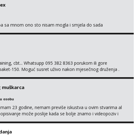
svojim željama i ponudama.
sex
oba sa mnom ono sto nisam mogla i smjela do sada
training, cbt... Whatsupp 095 382 8363 porukom ili gore
 paket-150. Moguć susret uživo nakon mjesečnog druženja .
lijenti su mi znali reći da im netko šalje moje fotke/videa ili
s za dominaciju je isključvo ov...
g muškarca
ku osobu
,imam 23 godine, nemam previše iskustva u ovim stvarima al
opisivanje može poslije kada se bolje znamo i videopoziv i
c. Idealno ne nešto jednokratno već dogovoreno i na dulje
it ću se da budeš zadovoljan i da imaš nekog za svakodn...
danja