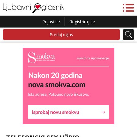
Prijavi se
Registriraj se
Predaj oglas
Alisa
Razgovaram :)
Tel:
064/677-677
- Kod: #106