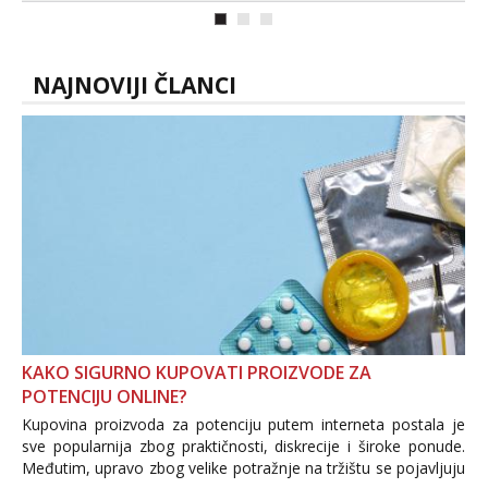
prljave i u svemu vidim samo užitak. 💦
U mojoj raznolikoj ponudi možeš
pranaći nešto po svojoj mjeri. Sexi videa
s kolegica...
NAJNOVIJI ČLANCI
KAKO SIGURNO KUPOVATI PROIZVODE ZA
POTENCIJU ONLINE?
Kupovina proizvoda za potenciju putem interneta postala je
sve popularnija zbog praktičnosti, diskrecije i široke ponude.
Međutim, upravo zbog velike potražnje na tržištu se pojavljuju