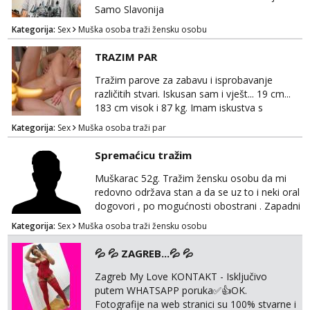
Samo Slavonija
Kategorija:
Sex
Muška osoba traži žensku osobu
TRAZIM PAR
Tražim parove za zabavu i isprobavanje
različitih stvari. Iskusan sam i vješt... 19 cm...
183 cm visok i 87 kg. Imam iskustva s
parovima, potpuno sam zdrava i njegovana, a
Kategorija:
Sex
Muška osoba traži par
privatnost je apsolutno najvažnija. Ozbiljni
parovi mogu me kontaktirati putem
Spremaćicu tražim
WhatsAppa ili Vibera. Samo ozbiljni parovi
trebaju slati poruke ili zvati. Blokiram one koji
Muškarac 52g. Tražim žensku osobu da mi
nisu ozbiljni.
redovno održava stan a da se uz to i neki oral
dogovori , po mogućnosti obostrani . Zapadni
dio Zagreba .Javiti se prvo porukom na
Kategorija:
Sex
Muška osoba traži žensku osobu
WhatsApp 0958634499
💦 💦 ZAGREB...💦 💦
Zagreb My Love KONTAKT - Isključivo
putem WHATSAPP poruka✅️👍OK.
Fotografije na web stranici su 100% stvarne i