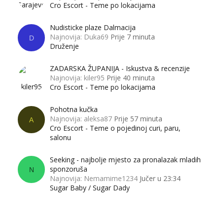
Cro Escort - Teme po lokacijama
Nudisticke plaze Dalmacija
Najnovija: Duka69
Prije 7 minuta
D
Druženje
ZADARSKA ŽUPANIJA - Iskustva & recenzije
Najnovija: kiler95
Prije 40 minuta
Cro Escort - Teme po lokacijama
Pohotna kučka
Najnovija: aleksa87
Prije 57 minuta
A
Cro Escort - Teme o pojedinoj curi, paru,
salonu
Seeking - najbolje mjesto za pronalazak mladih
sponzoruša
N
Najnovija: Nemamime1234
Jučer u 23:34
Sugar Baby / Sugar Dady