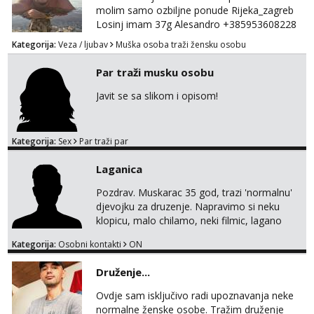
molim samo ozbiljne ponude Rijeka_zagreb
Losinj imam 37g Alesandro +385953608228
💪💪
Kategorija:
Veza / ljubav
Muška osoba traži žensku osobu
Par traži musku osobu
Javit se sa slikom i opisom!
Kategorija:
Sex
Par traži par
Laganica
Pozdrav. Muskarac 35 god, trazi 'normalnu'
djevojku za druzenje. Napravimo si neku
klopicu, malo chilamo, neki filmic, lagano
upoznavanje, bez obaveza. Izgled mi nije
Kategorija:
Osobni kontakti
ON
pretjerano bitan koliko iznutra. Bucke se
slobodno jave jer sam i sam takav. Medo
Druženje...
brundo xD Budi pristojna i dobra, za sve
ostale cemo lako. Zagreb.
Ovdje sam isključivo radi upoznavanja neke
normalne ženske osobe. Tražim druženje