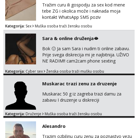
jer od toga ovisi da li ću odgovoriti. Isključivo
Tražim curu ili gospodju za sex kod mene
tražim nekoga za duži vremenski period.
tebe ZG i okolica može i naknada moja
Naravno njegovanog i galantn...
kontakt WhatsApp SMS poziv
Kategorija:
Sex
Muška osoba traži žensku osobu
Sara & online druženja🫦
Bok 🙂 Ja sam Sara i nudim ti online zabavu.
Prije svega diskrecija mi je najbitnija. UŽIVO
NE RADIM!! cam2cam phone sexting
squirting anal slike i videa razne igrice s
Kategorija:
Cyber sex
Ženska osoba traži mušku osobu
partnerom ili partnericom te naši porno
uradci. Javi se porukom na wapp i zakaži svoj
Muskarac trazi zenu za druzenje
termin. P.S. tražit ćeš me još 🫠💦
Muskarac 50 g iz zagreba trazi damu za
zabavu I druzenje u diskreciji
Kategorija:
Druženje
Muška osoba traži žensku osobu
Alesandro
Trazim ozbiljnu curu zenu za poznastvo vezu