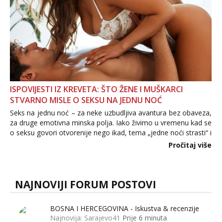
ISPOVIJESTI IZ KREVETA: ŠTO ŽENE I MUŠKARCI
STVARNO MISLE O SEKSU NA JEDNU NOĆ
Seks na jednu noć – za neke uzbudljiva avantura bez obaveza,
za druge emotivna minska polja. Iako živimo u vremenu kad se
o seksu govori otvorenije nego ikad, tema „jedne noći strasti“ i
dalje izaziva burne rasprave. Što zapravo misle žene, a što
Pročitaj više
muškarci? Jesu...
NAJNOVIJI FORUM POSTOVI
BOSNA I HERCEGOVINA - Iskustva & recenzije
Najnovija: Sarajevo41
Prije 6 minuta