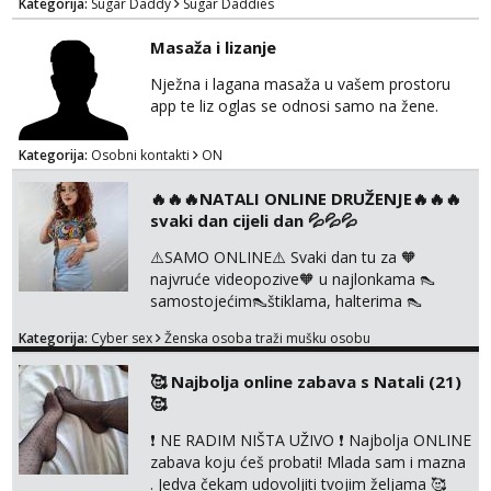
Kategorija:
Sugar Daddy
Sugar Daddies
Slavonija. osmarios984@gmail.com
Masaža i lizanje
Nježna i lagana masaža u vašem prostoru
app te liz oglas se odnosi samo na žene.
Kategorija:
Osobni kontakti
ON
🔥🔥🔥NATALI ONLINE DRUŽENJE🔥🔥🔥
svaki dan cijeli dan 💦💦💦
⚠️SAMO ONLINE⚠️ Svaki dan tu za 🧡
najvruće videopozive🧡 u najlonkama 👠
samostojećim👠štiklama, halterima 👠
školarka👠 tajnica ili ostalo po željama i
Kategorija:
Cyber sex
Ženska osoba traži mušku osobu
dogovoru 🧡 Dopisivanja hot chat🧡 o
svakakvim fetišima, ulogama i seksi temama
🥰 Najbolja online zabava s Natali (21)
🧡 Videa🧡 solo squirt, razne anal igračke,
🥰
vibratori, s PARTNEROM, S KOLEGICAMA
lizanje, striptiz, footfetiši itd 🔞 ❣️Radim već
❗ NE RADIM NIŠTA UŽIVO ❗ Najbolja ONLINE
jako dugo, imam iskustva i više načina pla...
zabava koju ćeš probati! Mlada sam i mazna
. Jedva čekam udovoljiti tvojim željama 🥰