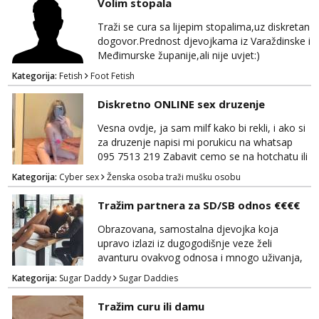
Volim stopala
Traži se cura sa lijepim stopalima,uz diskretan
dogovor.Prednost djevojkama iz Varaždinske i
Međimurske županije,ali nije uvjet:)
Kategorija:
Fetish
Foot Fetish
Diskretno ONLINE sex druzenje
Vesna ovdje, ja sam milf kako bi rekli, i ako si
za druzenje napisi mi porukicu na whatsap
095 7513 219 Zabavit cemo se na hotchatu ili
videopozivu a saljem i gacice i gole slikice :)
Kategorija:
Cyber sex
Ženska osoba traži mušku osobu
NE UZIVO!
Tražim partnera za SD/SB odnos €€€€
Obrazovana, samostalna djevojka koja
upravo izlazi iz dugogodišnje veze želi
avanturu ovakvog odnosa i mnogo uživanja,
poklona, pažnje i putovanja. Moguća i
Kategorija:
Sugar Daddy
Sugar Daddies
poslovna saradnja ako nam se interesi
poklapaju. Mnogo senzualnosti i lijepe
Tražim curu ili damu
energije. Javite mi se sa opisom što opširnijim