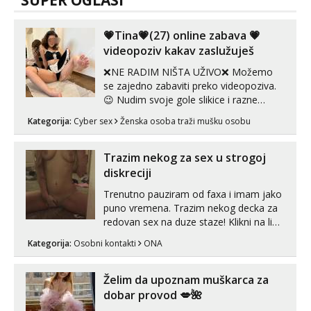
SUPER OGLASI
💗Tina💗(27) online zabava 💗
videopoziv kakav zaslužuješ
❌NE RADIM NIŠTA UŽIVO❌ Možemo
se zajedno zabaviti preko videopoziva.
😉 Nudim svoje gole slikice i razne
videouradke. 🤩 Za online zabavu pošalji
Kategorija:
Cyber sex
Ženska osoba traži mušku osobu
poruku na Whatsapp, Telegram ili Viber.
😎 +385 91 912 3322 Za provjeru moje
autentičnosti možeš me vidjeti na
Trazim nekog za sex u strogoj
videopozivu. 😉 S vama sam vec 5 ...
diskreciji
Trenutno pauziram od faxa i imam jako
puno vremena. Trazim nekog decka za
redovan sex na duze staze! Klikni na link
ispod i nadji me tamo, cekam te!
Kategorija:
Osobni kontakti
ONA
Želim da upoznam muškarca za
dobar provod 💋🌺