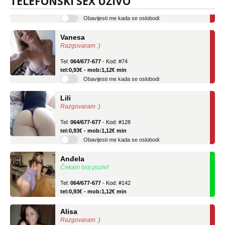
TELEFONSKI SEX UŽIVO
tel:0,93€ - mob:1,12€ min
Obavijesti me kada se oslobodi
Vanesa
Razgovaram :)
Tel:
064/677-677
- Kod: #74
tel:0,93€ - mob:1,12€ min
Obavijesti me kada se oslobodi
Lili
Razgovaram :)
Tel:
064/677-677
- Kod: #128
tel:0,93€ - mob:1,12€ min
Obavijesti me kada se oslobodi
Anđela
Čekam tvoj poziv!
Tel:
064/677-677
- Kod: #142
tel:0,93€ - mob:1,12€ min
Alisa
Razgovaram :)