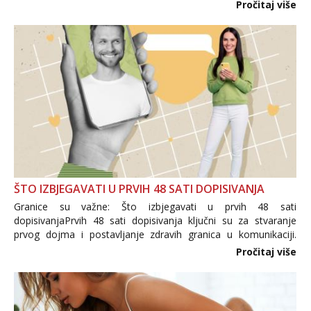
i brojni krivotvoreni proizvodi, nepouzdane internetske
Pročitaj više
trgovine te proizvodi nepoznatog podrijetla. ...
ŠTO IZBJEGAVATI U PRVIH 48 SATI DOPISIVANJA
Granice su važne: Što izbjegavati u prvih 48 sati
dopisivanjaPrvih 48 sati dopisivanja ključni su za stvaranje
prvog dojma i postavljanje zdravih granica u komunikaciji.
Važno je izbjeći prebrzo otkrivanje osobnih ili intimnih
Pročitaj više
informacija, jer nepoznata osoba još nije zaslužila to
povjerenje. Takođe...