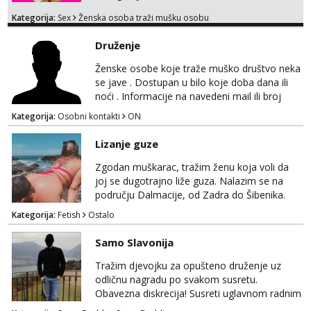
moje. ❤️ 🥰 stariji gospoda su također
Kategorija:
Sex
Ženska osoba traži mušku osobu
dobrodošli! Ali informacije ću vam poslati
samo putem WhatsAppa. ❗️❗️❗️ Samo u mom
Druženje
stanu; čista kupaonica i ručnici za vas prije ili
poslije masaže, nalazim se u centru grada. 🚫
Ženske osobe koje traže muško društvo neka
NE POZIVI ,❌️ NE SEXCAM, ❌️NE
se jave . Dostupan u bilo koje doba dana ili
SEXCHATTING🚫...
noći . Informacije na navedeni mail ili broj
mobitela.
Kategorija:
Osobni kontakti
ON
Lizanje guze
Zgodan muškarac, tražim ženu koja voli da
joj se dugotrajno liže guza. Nalazim se na
području Dalmacije, od Zadra do Šibenika.
Kategorija:
Fetish
Ostalo
Samo Slavonija
Tražim djevojku za opušteno druženje uz
odličnu nagradu po svakom susretu.
Obavezna diskrecija! Susreti uglavnom radnim
danima tijekom dana ali nije uvjet. Samo