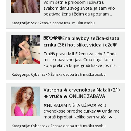
Volim šetnje prirodom i uživati u
svakom danu svog života. Ja sam vrlo
pozitivna žena i želim da upoznam
muškarca za dobar provod, naravno
Kategorija:
Sex
Ženska osoba traži mušku osobu
može i nešto više.💋🌺 Klikni na link
ispod i nadji me tamo, cekam te!
💌💘💝💗Ena playboy zečica-sisata
crnka (36) hot slike, videa i c2c💗
Tražiš pravu MILF ženu za sebe? Onda
mi se obavezno javi. Crna duga kosa
koja prekriva bujne grudi kakve još nisi
vidio, čista ŠESTICA! A usne? O usnama
Kategorija:
Cyber sex
Ženska osoba traži mušku osobu
bolje da ni ne pričam. Prave pune usne
koje će ti se urezati u pamćenje, jer
vjeruj mi, takve još nisi vidio. Uvijek sam
Vatrena ‎️‍🔥 crvenokosa Natali (21)
spremna za ONLOINE zabavu...
‎️‍🔥 vruča‎ ️‍🔥 ONLINE ZABAVA
❌NE RADIM NIŠTA UŽIVO❌ Voliš
crvenokose prirodne curke? ❤️ Onda me
moraš isprobati koliko sam vruča.‎ ️‍🔥
MLADA vražica koja ima 100%
Kategorija:
Cyber sex
Ženska osoba traži mušku osobu
prorodne grudi, 💦 Misli su mi uvijek