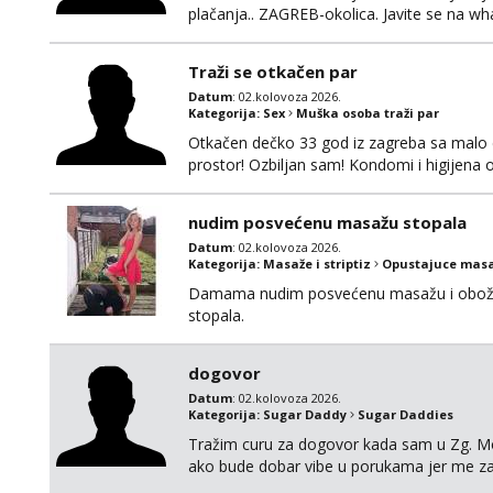
plačanja.. ZAGREB-okolica. Javite se na 
Traži se otkačen par
Datum
: 02.kolovoza 2026.
Kategorija:
Sex
Muška osoba traži par
Otkačen dečko 33 god iz zagreba sa malo d
prostor! Ozbiljan sam! Kondomi i higijena
swingati! :) 0924510862
nudim posvećenu masažu stopala
Datum
: 02.kolovoza 2026.
Kategorija:
Masaže i striptiz
Opustajuce masa
Damama nudim posvećenu masažu i obožav
stopala.
dogovor
Datum
: 02.kolovoza 2026.
Kategorija:
Sugar Daddy
Sugar Daddies
Tražim curu za dogovor kada sam u Zg. M
ako bude dobar vibe u porukama jer me z
kosa, do 50ak kg, 165-175cm, oko 25g i da