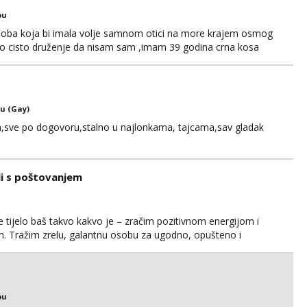
bu
soba koja bi imala volje samnom otici na more krajem osmog
no cisto druženje da nisam sam ,imam 39 godina crna kosa
121728 WhatsApp Viber ili mail merkej86@gmail.com
u (Gay)
,sve po dogovoru,stalno u najlonkama, tajcama,sav gladak
li s poštovanjem
 tijelo baš takvo kakvo je – zračim pozitivnom energijom i
dan. Tražim zrelu, galantnu osobu za ugodno, opušteno i
anja i s puno iskrenosti. Nisam prostitutka, niti želim biti –
na međusobnom poštovanju, povjerenju i pažnji. Voli...
bu