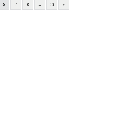
6
7
8
...
23
»