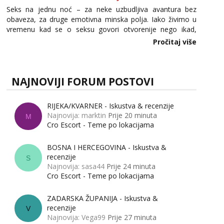
Seks na jednu noć – za neke uzbudljiva avantura bez
obaveza, za druge emotivna minska polja. Iako živimo u
vremenu kad se o seksu govori otvorenije nego ikad,
tema „jedne noći strasti“ i dalje izaziva burne rasprave. Što
Pročitaj više
zapravo misle žene, a što muškarci? Jesu...
NAJNOVIJI FORUM POSTOVI
RIJEKA/KVARNER - Iskustva & recenzije
Najnovija: marktin
Prije 20 minuta
M
Cro Escort - Teme po lokacijama
BOSNA I HERCEGOVINA - Iskustva &
recenzije
S
Najnovija: sasa44
Prije 24 minuta
Cro Escort - Teme po lokacijama
ZADARSKA ŽUPANIJA - Iskustva &
recenzije
V
Najnovija: Vega99
Prije 27 minuta