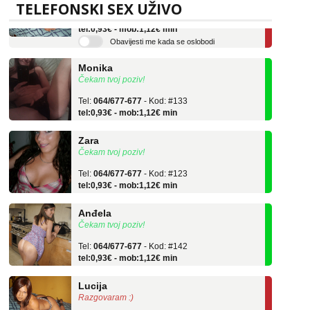
Tel:
064/677-677
- Kod: #136
TELEFONSKI SEX UŽIVO
tel:0,93€ - mob:1,12€ min
Obavijesti me kada se oslobodi
Monika
Čekam tvoj poziv!
Tel:
064/677-677
- Kod: #133
tel:0,93€ - mob:1,12€ min
Zara
Čekam tvoj poziv!
Tel:
064/677-677
- Kod: #123
tel:0,93€ - mob:1,12€ min
Anđela
Čekam tvoj poziv!
Tel:
064/677-677
- Kod: #142
tel:0,93€ - mob:1,12€ min
Lucija
Razgovaram :)
Tel:
064/677-677
- Kod: #136