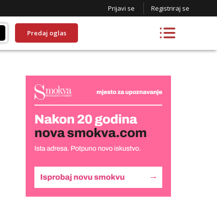
Prijavi se
Registriraj se
Predaj oglas
Lucija
Razgovaram :)