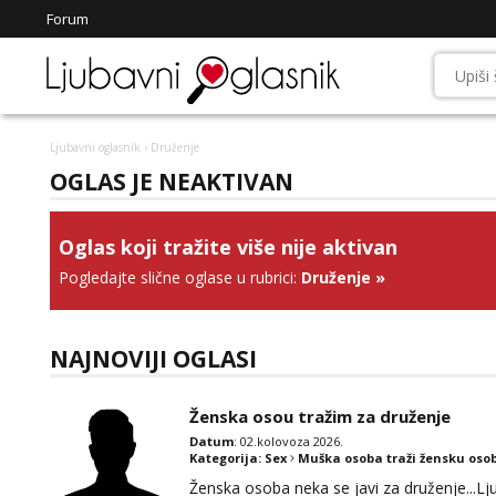
Forum
Ljubavni oglasnik
› Druženje
OGLAS JE NEAKTIVAN
Oglas koji tražite više nije aktivan
Pogledajte slične oglase u rubrici:
Druženje
»
NAJNOVIJI OGLASI
Ženska osou tražim za druženje
Datum
: 02.kolovoza 2026.
Kategorija:
Sex
Muška osoba traži žensku oso
Ženska osoba neka se javi za druženje...L