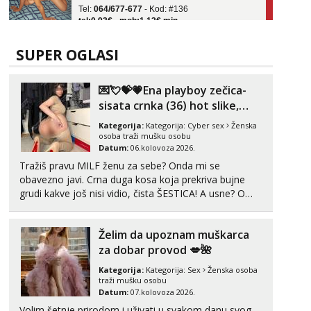
tel:0,93€ - mob:1,12€ min
Obavijesti me kada se oslobodi
Monika
SUPER OGLASI
Čekam tvoj poziv!
Tel:
064/677-677
- Kod: #133
💌💘💝💗Ena playboy zečica-
tel:0,93€ - mob:1,12€ min
sisata crnka (36) hot slike,
Zara
videa i c2c💗
Kategorija:
Kategorija:
Cyber sex
Ženska
Čekam tvoj poziv!
osoba traži mušku osobu
Datum:
06.kolovoza 2026.
Tel:
064/677-677
- Kod: #123
tel:0,93€ - mob:1,12€ min
Tražiš pravu MILF ženu za sebe? Onda mi se
obavezno javi. Crna duga kosa koja prekriva bujne
Anđela
grudi kakve još nisi vidio, čista ŠESTICA! A usne? O
Čekam tvoj poziv!
usnama bolje da ni ne pričam. Prave pune usne koje
će ti se urezati u pamćenje, jer vjeruj mi, takve još
Tel:
064/677-677
- Kod: #142
Želim da upoznam muškarca
nisi vidio. Uvijek sam spremna za ONLOINE zabavu...
tel:0,93€ - mob:1,12€ min
za dobar provod 💋🌺
Kategorija:
Kategorija:
Sex
Ženska osoba
traži mušku osobu
Datum:
07.kolovoza 2026.
Volim šetnje prirodom i uživati u svakom danu svog