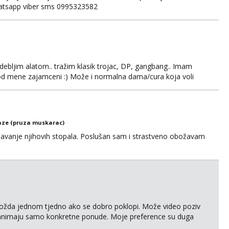
whatsapp viber sms 0995323582
ebljim alatom.. tražim klasik trojac, DP, gangbang.. Imam
 od mene zajamceni :) Može i normalna dama/cura koja voli
ze (pruza muskarac)
anje njihovih stopala. Poslušan sam i strastveno obožavam
ožda jednom tjedno ako se dobro poklopi. Može video poziv
animaju samo konkretne ponude. Moje preference su duga
 nisi pušač. Eventualne iznimke mogu biti zbog dobre