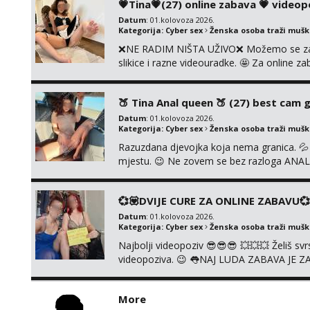
💗Tina💗(27) online zabava 💗 videop
Datum
: 01.kolovoza 2026.
Kategorija:
Cyber sex
Ženska osoba traži muš
❌NE RADIM NIŠTA UŽIVO❌ Možemo se zajed
slikice i razne videouradke. 🤩 Za online z
91 912 3322 Za provjeru moje autentičnos
godina. Vaša Tina. 💗 ❌NE RADIM NIŠT
🍑 Tina Anal queen 🍑 (27) best cam gi
UŽIVO❌ ❌NE ...
Datum
: 01.kolovoza 2026.
Kategorija:
Cyber sex
Ženska osoba traži muš
Razuzdana djevojka koja nema granica. 💦 A
mjestu. 😉 Ne zovem se bez razloga ANAL K
prljavih igrica. Ne štedim na igračkama i s
jedne djevojke. U proteklih 5 godina snimi
💞💟DVIJE CURE ZA ONLINE ZABAVU💞
Datum
: 01.kolovoza 2026.
Kategorija:
Cyber sex
Ženska osoba traži muš
Najbolji videopoziv 😎😎😎 💥💥💥 Želiš s
videopoziva. 😉 👅NAJ LUDA ZABAVA JE Z
Whatsapp, Telegram ili Viber. 😎 Za provje
091/912-3322 ❌NE RADIMO NIŠTA UŽIV
More