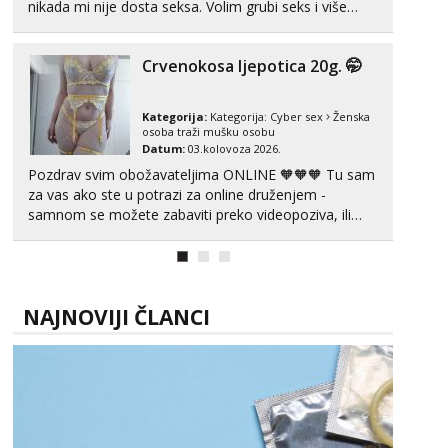
nikada mi nije dosta seksa. Volim grubi seks i više
puta dnevno bilo kad i bilo gdje zato se javi što prije
da me isprobaš Klikni na link ispod i nadji me tamo,
Crvenokosa ljepotica 20g. 🤭
cekam te!
Kategorija:
Kategorija:
Cyber sex
Ženska
osoba traži mušku osobu
Datum:
03.kolovoza 2026.
Pozdrav svim obožavateljima ONLINE 🧡🧡🧡 Tu sam
za vas ako ste u potrazi za online druženjem -
samnom se možete zabaviti preko videopoziva, ili
ako vam nisam dovoljna radim i u paru i trojci s
kolegicama, svaka je drugačija 😉 Radim i vruća
tipkanja uz slike i hot line pozive. Za vas sam
pripremila ...
NAJNOVIJI ČLANCI