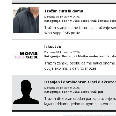
cause i need to stay healthy because actin
Tražim curu ili damu
Datum
: 01.kolovoza 2026.
Kategorija:
Sex
Muška osoba traži žensku oso
Tražim starije dame ili curu za druženje 
WhatsApp SMS poziv
Iskustvo
Datum
: 01.kolovoza 2026.
Kategorija:
Druženje
Muška osoba traži žensk
Trazim zensku osobu da me nauci onome s
ovdje ako mislis da ti to mozes
Ozenjen i dominantan trazi diskretan
Datum
: 01.kolovoza 2026.
Kategorija:
Sex
Muška osoba traži par
Trazim diskretan uredan par za druzenje na
lagano drkamo jedno drugome i otvoren sa
bih upoznati bracni par u HR koji bi zelio p
diskretan. 195 100 44 godine Strogo okolic