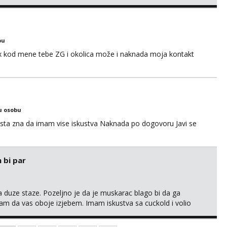
g and also my own health 😘 i dont do anal or kissing
bu
sex kod mene tebe ZG i okolica može i naknada moja kontakt
u osobu
ta zna da imam vise iskustva Naknada po dogovoru Javi se
 bi par
 duze staze. Pozeljno je da je muskarac blago bi da ga
m da vas oboje izjebem. Imam iskustva sa cuckold i volio
robati ili masta o tako necemu. Ja sam nepusac, cist, uredan i
a Rijeke lp