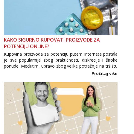
KAKO SIGURNO KUPOVATI PROIZVODE ZA
POTENCIJU ONLINE?
Kupovina proizvoda za potenciju putem interneta postala
je sve popularnija zbog praktičnosti, diskrecije i široke
ponude. Međutim, upravo zbog velike potražnje na tržištu
se pojavljuju i brojni krivotvoreni proizvodi, nepouzdane
Pročitaj više
internetske trgovine te proizvodi nepoznatog podrijetla. ...