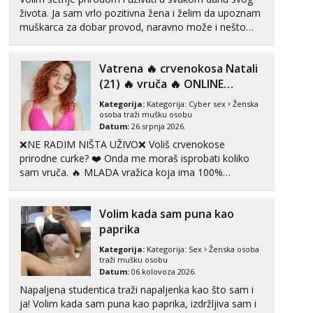
života. Ja sam vrlo pozitivna žena i želim da upoznam
muškarca za dobar provod, naravno može i nešto
više.💋🌺 Klikni na link ispod i nadji me tamo, cekam
te!
Vatrena ‎️‍🔥 crvenokosa Natali
(21) ‎️‍🔥 vruča‎ ️‍🔥 ONLINE
ZABAVA
Kategorija:
Kategorija:
Cyber sex
Ženska
osoba traži mušku osobu
Datum:
26.srpnja 2026.
❌NE RADIM NIŠTA UŽIVO❌ Voliš crvenokose
prirodne curke? ❤️ Onda me moraš isprobati koliko
sam vruča.‎ ️‍🔥 MLADA vražica koja ima 100%
prorodne grudi, 💦 Misli su mi uvijek prljave i u svemu
vidim samo užitak. 💦 U mojoj raznolikoj ponudi
Volim kada sam puna kao
možeš pranaći nešto po svojoj mjeri. Sexi videa s
kolegica...
paprika
Kategorija:
Kategorija:
Sex
Ženska osoba
traži mušku osobu
Datum:
06.kolovoza 2026.
Napaljena studentica traži napaljenka kao što sam i
ja! Volim kada sam puna kao paprika, izdržljiva sam i