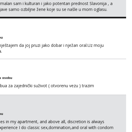
alan sam i kulturan i jako potentan prednost Slavonija , a
jave samo ozbiljne žene koje su se našle u mom oglasu.
bu
ještajem da joj pruzi jako dobar i nježan oral.Uz moju
a.
u osobu
ua za zajednički suživot ( otvorenu vezu ) trazim
bu
ices in my apartment, and above all, discretion is always
xperience I do classic sex,domination,and oral with condom