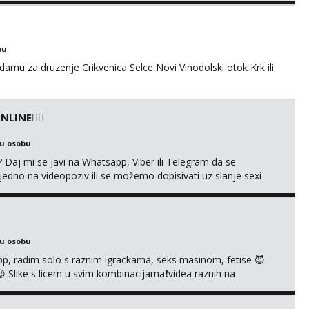
49229
bu
amu za druzenje Crikvenica Selce Novi Vinodolski otok Krk ili
LINE❤️‍🔥
ku osobu
aj mi se javi na Whatsapp, Viber ili Telegram da se
o na videopoziv ili se možemo dopisivati uz slanje sexi
ea, gacice i carapice 🤑 🤬 NE RADIM UŽIVO🤬 🤬 NE RADIM
IM UŽIVO🤬 🤬 NE RADIM UŽIVO🤬...
ku osobu
p, radim solo s raznim igrackama, seks masinom, fetise 😈
š 😉 Slike s licem u svim kombinacijama❗videa raznih na
e tipkanje❗radim materijal po želji 😈 Radim PROVJERU
VO ME NE ZANIMA Čekam te 😘 091 912 3322...