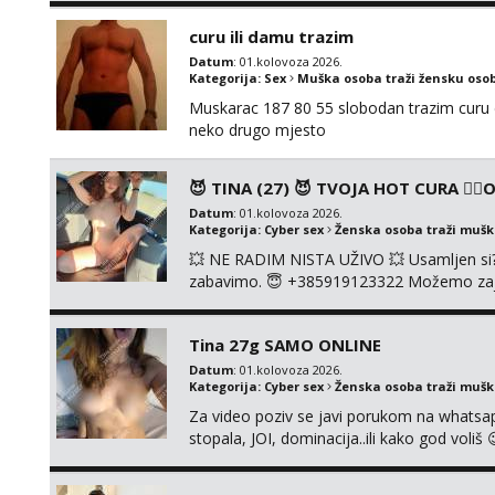
osobnosti i iskrene komunikacije. Tg: @m
curu ili damu trazim
Datum
: 01.kolovoza 2026.
Kategorija:
Sex
Muška osoba traži žensku oso
Muskarac 187 80 55 slobodan trazim curu d
neko drugo mjesto
😈 TINA (27) 😈 TVOJA HOT CURA ❤️‍🔥ON
Datum
: 01.kolovoza 2026.
Kategorija:
Cyber sex
Ženska osoba traži muš
💥 NE RADIM NISTA UŽIVO 💥 Usamljen si? D
zabavimo. 😇 +385919123322 Možemo zajedn
slikica. 🤫 Prodajem svoje gole slike, vid
UŽIVO🤬 🤬 NE RADIM UŽIVO🤬 🤬 NE RAD
Tina 27g SAMO ONLINE
Datum
: 01.kolovoza 2026.
Kategorija:
Cyber sex
Ženska osoba traži muš
Za video poziv se javi porukom na whatsap
stopala, JOI, dominacija..ili kako god voli
biranje❗cam2cam koji još nisi doživio❗vruć
AUTENTIČNOSTI video pozivom NIŠTA UŽI