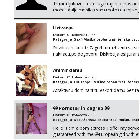
Tražim ljubavnicu za dugotrajan odnos,norm
može i dalje mobilan sam,molim da mi se 
Uzivanje
Datum
: 01.kolovoza 2026.
Kategorija:
Sex
Muška osoba traži žensku oso
Pozdrav mladic iz Zagreba trazi zenu sa sm
naknadu,po dogovoru .Diskrecija osiguran
Animir damu
Datum
: 01.kolovoza 2026.
Kategorija:
Druženje
Muška osoba traži žensk
Atraktivnu dominantnu eskort damu bez tab
🤩 Pornstar in Zagreb 🤩
Datum
: 01.kolovoza 2026.
Kategorija:
Sex
Ženska osoba traži mušku oso
Hello, I am a porn actress. I offer my serv
guaranteed with me.🤩European girl with e