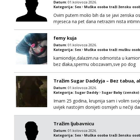
Datum
: 01.kolovoza 2026.
Kategorija:
Sex
Muška osoba traži žensku oso
Ovim putem molio bih da se javi zenska o
mjeseca na pet dana netrazim nista intim
170 visok 80 kg zagrebačka županija 0919
femy kuja
Datum
: 01.kolovoza 2026.
Kategorija:
Sex
Muška osoba traži mušku osob
kamiondije,dalazim.na odmorista u kamion
bez dlaka,spermu obozavam,sve po dog
Tražim Sugar Daddyja – Bez tabua, a
Datum
: 01.kolovoza 2026.
Kategorija:
Sugar Daddy
Sugar Baby (zensko)
Imam 25 godina, krupnija sam i volim svoje
uvijek nastojim donijeti osmijeh u nečiji 
uzajamno korisno druženje – bez lažnih obeć
ne zanima me “posao”, već odnos temeljen 
Tražim ljubavnicu
Datum
: 01.kolovoza 2026.
Kategorija:
Sex
Muška osoba traži žensku oso