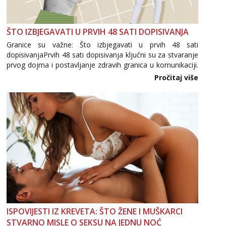
ŠTO IZBJEGAVATI U PRVIH 48 SATI DOPISIVANJA
Granice su važne: Što izbjegavati u prvih 48 sati
dopisivanjaPrvih 48 sati dopisivanja ključni su za stvaranje
prvog dojma i postavljanje zdravih granica u komunikaciji.
Važno je izbjeći prebrzo otkrivanje osobnih ili intimnih
Pročitaj više
informacija, jer nepoznata osoba još nije zaslužila to
povjerenje. Takođe...
ISPOVIJESTI IZ KREVETA: ŠTO ŽENE I MUŠKARCI
STVARNO MISLE O SEKSU NA JEDNU NOĆ