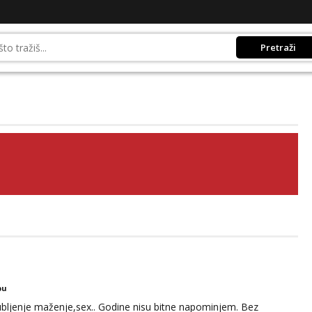
Pretraži
bu
jubljenje maženje,sex.. Godine nisu bitne napominjem. Bez