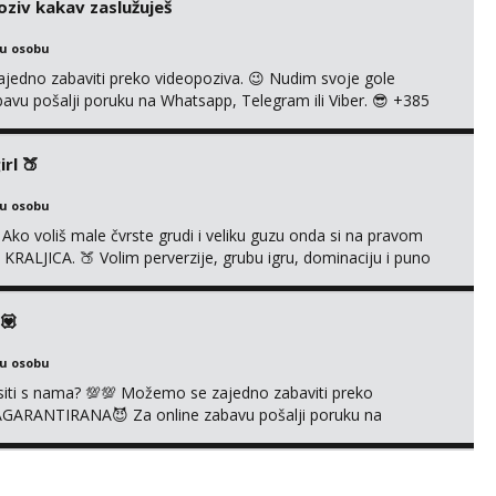
oziv kakav zaslužuješ
ku osobu
no zabaviti preko videopoziva. 😉 Nudim svoje gole
abavu pošalji poruku na Whatsapp, Telegram ili Viber. 😎 +385
ti možeš me vidjeti na videopozivu. 😉 S vama sam vec 5
A UŽIVO❌ ❌NE RADIM NIŠTA UŽIVO❌ ❌NE RADIM NIŠTA
rl 🍑
ku osobu
ko voliš male čvrste grudi i veliku guzu onda si na pravom
RALJICA. 🍑 Volim perverzije, grubu igru, dominaciju i puno
exi rublju. 😉 Ponuda videa koju ja nudim nećeš pronaći ni kod
la sam preko 600 videouradaka. Malo je reći da sam PR...
💟
ku osobu
vrsiti s nama? 💯💯 Možemo se zajedno zabaviti preko
AGARANTIRANA😈 Za online zabavu pošalji poruku na
ru nase autentičnosti možeš me vidjeti na videopozivu. 😉
O❌