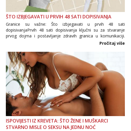
ŠTO IZBJEGAVATI U PRVIH 48 SATI DOPISIVANJA
Granice su važne: Što izbjegavati u prvih 48 sati
dopisivanjaPrvih 48 sati dopisivanja ključni su za stvaranje
prvog dojma i postavljanje zdravih granica u komunikaciji.
Važno je izbjeći prebrzo otkrivanje osobnih ili intimnih
Pročitaj više
informacija, jer nepoznata osoba još nije zaslužila to
povjerenje. Takođe...
ISPOVIJESTI IZ KREVETA: ŠTO ŽENE I MUŠKARCI
STVARNO MISLE O SEKSU NA JEDNU NOĆ