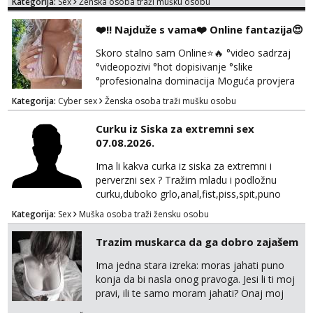
Kategorija:
Sex
Ženska osoba traži mušku osobu
❤️‼️ Najduže s vama❤️ Online fantazija😍
Skoro stalno sam Online⭐🔥 °video sadrzaj
°videopozivi °hot dopisivanje °slike
°profesionalna dominacija Moguća provjera
videopozivom, no ako se nakon toga ne
Kategorija:
Cyber sex
Ženska osoba traži mušku osobu
javite, vise vam ju ne radim 😉 100% prava i
diskretna. Probaj me jednom, nećeš moći bez
Curku iz Siska za extremni sex
mene 😜😇 Nemojte me pitati za uzivo, jer to
07.08.2026.
ne radim. 0998785600 javljanje isključivo
porukom na WhatsApp🩷
Ima li kakva curka iz siska za extremni i
perverzni sex ? Tražim mladu i podložnu
curku,duboko grlo,anal,fist,piss,spit,puno
pljuvačke,ulja i pissa,volim isto tako masažu
Kategorija:
Sex
Muška osoba traži žensku osobu
prostate,rimyob,extremno full perverzno,bez
tabua,najlonke crne i visoke sexy štikle
Trazim muskarca da ga dobro zajašem
obavezno imati na sebi,za početak s.t.o
nudim za druženje večeras,noć kod
Ima jedna stara izreka: moras jahati puno
mene,javljanje isključivo pozivom
konja da bi nasla onog pravoga. Jesi li ti moj
pravi, ili te samo moram jahati? Onaj moj
bivsi je bio samo konj hahahahah Klikni niže