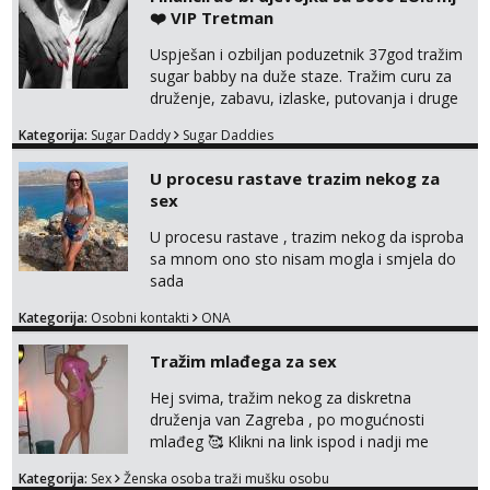
❤️ VIP Tretman
Uspješan i ozbiljan poduzetnik 37god tražim
sugar babby na duže staze. Tražim curu za
druženje, zabavu, izlaske, putovanja i druge
lijepe stvari na obostranu korist. Ako si
Kategorija:
Sugar Daddy
Sugar Daddies
otvorena, komunikativna, zgodna i atraktivna
javi se na moj email:
U procesu rastave trazim nekog za
markodalic37@gmail.com
sex
U procesu rastave , trazim nekog da isproba
sa mnom ono sto nisam mogla i smjela do
sada
Kategorija:
Osobni kontakti
ONA
Tražim mlađega za sex
Hej svima, tražim nekog za diskretna
druženja van Zagreba , po mogućnosti
mlađeg 🥰 Klikni na link ispod i nadji me
tamo, cekam te!
Kategorija:
Sex
Ženska osoba traži mušku osobu