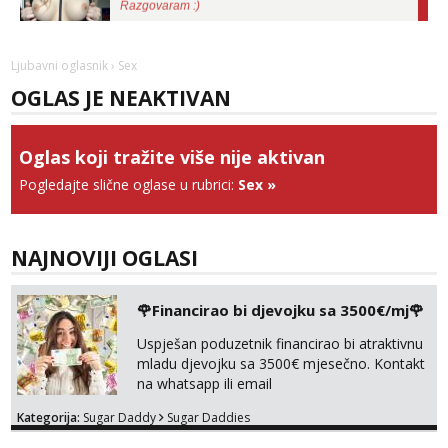
Tel:
064/677-677
- Kod: #135
tel:0,93€ - mob:1,12€ min
Obavijesti me kada se oslobodi
Ljubavni oglasnik
› Sex
OGLAS JE NEAKTIVAN
Zara
Razgovaram :)
Tel:
064/677-677
- Kod: #123
Oglas koji tražite više nije aktivan
tel:0,93€ - mob:1,12€ min
Obavijesti me kada se oslobodi
Pogledajte slične oglase u rubrici:
Sex
»
Anđela
Čekam tvoj poziv!
NAJNOVIJI OGLASI
Tel:
064/677-677
- Kod: #142
tel:0,93€ - mob:1,12€ min
🌹Financirao bi djevojku sa 3500€/mj🌹
Lucija
Razgovaram :)
Uspješan poduzetnik financirao bi atraktivnu
mladu djevojku sa 3500€ mjesečno. Kontakt
Tel:
064/677-677
- Kod: #136
na whatsapp ili email
tel:0,93€ - mob:1,12€ min
Obavijesti me kada se oslobodi
Kategorija:
Sugar Daddy
Sugar Daddies
Liliana