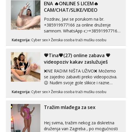
link ispod i nadji me tamo, cekam te!
ENA 🔥ONLINE S LICEM🔥
CAM/CHAT/SLIKE/VIDEO
Pozdrav, Javi se porukom na br.
+385919977166 za online druženje
samnom. WhatsApp 👉+385919977166
Telegram 👉@enafriedrichkis Radim
Kategorija:
Cyber sex
Ženska osoba traži mušku osobu
videopozive s licem, solo i s partnerom,
kolegicama (Tina&Natali), razne
kombinacije halteri, haljine, štikle,
💗Tina💗(27) online zabava 💗
samostojeće itd. Nudim svakakva videa
videopoziv kakav zaslužuješ
seksa, puš...
❌NE RADIM NIŠTA UŽIVO❌ Možemo
se zajedno zabaviti preko videopoziva.
😉 Nudim svoje gole slikice i razne
videouradke. 🤩 Za online zabavu pošalji
Kategorija:
Cyber sex
Ženska osoba traži mušku osobu
poruku na Whatsapp, Telegram ili Viber.
😎 +385 91 912 3322 Za provjeru moje
autentičnosti možeš me vidjeti na
Tražim mlađega za sex
videopozivu. 😉 S vama sam vec 5 ...
Hej svima, tražim nekog za diskretna
druženja van Zagreba , po mogućnosti