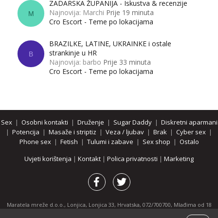
ZADARSKA ŽUPANIJA - Iskustva & recenzije
Najnovija: Marchi
Prije 19 minuta
M
Cro Escort - Teme po lokacijama
BRAZILKE, LATINE, UKRAINKE i ostale
strankinje u HR
B
Najnovija: barbo
Prije 33 minuta
Cro Escort - Teme po lokacijama
Sex
|
Osobni kontakti
|
Druženje
|
Sugar Daddy
|
Diskretni aparmani
|
Potencija
|
Masaže i striptiz
|
Veza / ljubav
|
Brak
|
Cyber sex
|
Phone sex
|
Fetish
|
Tulumi i zabave
|
Sex shop
|
Ostalo
Uvjeti korištenja
|
Kontakt
|
Polica privatnosti
|
Marketing
Maratela mreže d.o.o., Lonjica, Lonjica 33, Hrvatska, 072/700700, Mlađima od 18
godina zabranjeno je pregledavanje stranice i svih njenih dijelova.