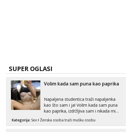
SUPER OGLASI
Volim kada sam puna kao paprika
Napaljena studentica traži napaljenka
kao što sam i ja! Volim kada sam puna
kao paprika, izdržljiva sam i nikada mi
nije dosta seksa. Volim grubi seks i više
Kategorija:
Sex
Ženska osoba traži mušku osobu
puta dnevno bilo kad i bilo gdje zato se
javi što prije da me isprobaš Klikni na