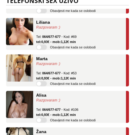
TELEFONSKI SEX UŽIVO
tel:0,93€ - mob:1,12€ min
Obavijesti me kada se oslobodi
Liliana
Razgovaram :)
Tel:
064/677-677
- Kod: #69
tel:0,93€ - mob:1,12€ min
Obavijesti me kada se oslobodi
Marta
Razgovaram :)
Tel:
064/677-677
- Kod: #53
tel:0,93€ - mob:1,12€ min
Obavijesti me kada se oslobodi
Alisa
Razgovaram :)
Tel:
064/677-677
- Kod: #106
tel:0,93€ - mob:1,12€ min
Obavijesti me kada se oslobodi
Žana
Razgovaram :)