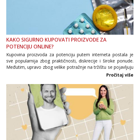
KAKO SIGURNO KUPOVATI PROIZVODE ZA
POTENCIJU ONLINE?
Kupovina proizvoda za potenciju putem interneta postala je
sve popularnija zbog praktičnosti, diskrecije i široke ponude.
Međutim, upravo zbog velike potražnje na tržištu se pojavljuju
i brojni krivotvoreni proizvodi, nepouzdane internetske
Pročitaj više
trgovine te proizvodi nepoznatog podrijetla. ...