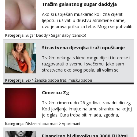
Tražim galantnog sugar daddyja
negdje u mrak, prije seksa dobijes odmah na
Zara
ruke, molim samo ozbiljne da se javljaju one
Ako si uspješan muškarac koji zna cijeniti
Razgovaram :)
koje se pale na seks po mracnim parkinzima,
ljepotu i uživati u društvu atraktivne dame,
sumarcima itd be...
Tel:
064/677-677
- Kod: #123
ovo je prava prilika za tebe. Mogu se pohvaliti
tel:0,93€ - mob:1,12€ min
prekrasnim licem, dugom, njegovanom
Kategorija:
Sugar Daddy
Sugar Baby (zensko)
Obavijesti me kada se oslobodi
kosom i fit figurom. Moje grudi su broj 4,a
guza je, bez lažne skromnosti, prava top
Anđela
Strastvena djevojka traži opuštanje
forma. Diskretno i opušteno druženje je moj
Čekam tvoj poziv!
stil, bez dugačkih dopisivanja, putovanja ili
Tražim nekoga s kime mogu dijeliti interese i
Tel:
064/677-677
- Kod: #142
javnih pojavljivanja. Što nudim: - atraktivno i
razgovarati o svemu i svačemu. Jako sam
tel:0,93€ - mob:1,12€ min
ugo...
strastvena oko svog posla, ali volim se
opustiti i provesti vrijeme s prijateljima.
Kategorija:
Sex
Ženska osoba traži mušku osobu
Voljela bi naci nekoga pa da se nemoram
samo s prijateljima opustati ;) Klikni na link
Cimericu Zg
ispod i nadji me tamo, cekam te!
Tražim cimercu do 26 godina, zapadni dio zg
Kod javljanja imajte na umu stranicu na kojoj
je oglas. Cura treba biti mlada, zgodna,
uredna, bez poroka.
Kategorija:
Diskretni aparmani
Apartmani
Financirao bi djevojku sa 3000 EUR/mj