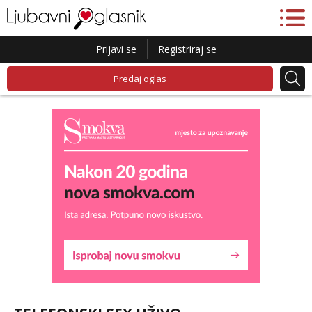
Prijavi se
Registriraj se
Predaj oglas
Lucija
Razgovaram :)
Tel:
064/677-677
- Kod: #136