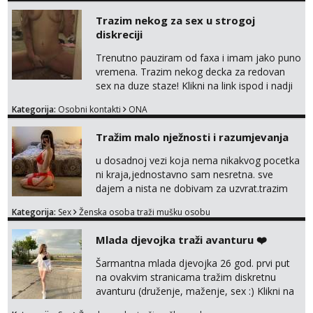
Trazim nekog za sex u strogoj
diskreciji
Trenutno pauziram od faxa i imam jako puno
vremena. Trazim nekog decka za redovan
sex na duze staze! Klikni na link ispod i nadji
me tamo, cekam te!
Kategorija:
Osobni kontakti
ONA
Tražim malo nježnosti i razumjevanja
u dosadnoj vezi koja nema nikakvog pocetka
ni kraja,jednostavno sam nesretna. sve
dajem a nista ne dobivam za uzvrat.trazim
muskarca koji ce zadovoljiti moje potrebe,ne
Kategorija:
Sex
Ženska osoba traži mušku osobu
trazim puno samo malo njeznosti i
razumjevanja. volim njezan seks i njezne
Mlada djevojka traži avanturu ❤️
poljupce po tijelu koji me jako
pale,obozavam kad muskarac preuzme
Šarmantna mlada djevojka 26 god. prvi put
kontrolu . javi se :) Klikni na link ispod i nadji
na ovakvim stranicama tražim diskretnu
me tamo, cekam te!
avanturu (druženje, maženje, sex :) Klikni na
link ispod i nadji me tamo, cekam te!