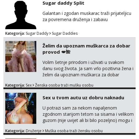
Sugar daddy Split
Razgovaram :)
Galantan i zgodan muskarac traži prijateljicu
Tel:
064/677-677
- Kod: #69
za povremena druženja i zabavu
tel:0,93€ - mob:1,12€ min
Obavijesti me kada se oslobodi
Kategorija:
Sugar Daddy
Sugar Daddies
Marta
Razgovaram :)
Želim da upoznam muškarca za dobar
provod 💋🌺
Tel:
064/677-677
- Kod: #53
tel:0,93€ - mob:1,12€ min
Volim šetnje prirodom i uživati u svakom
Obavijesti me kada se oslobodi
danu svog života. Ja sam vrlo pozitivna žena i
Alisa
želim da upoznam muškarca za dobar
Razgovaram :)
provod, naravno može i nešto više.💋🌺 Klikni
Kategorija:
Sex
Ženska osoba traži mušku osobu
na link ispod i nadji me tamo, cekam te!
Tel:
064/677-677
- Kod: #106
tel:0,93€ - mob:1,12€ min
Sex u tvom autu uz dobru naknadu
Obavijesti me kada se oslobodi
U potrazi sam za nekom napaljenom
Žana
zgodnom starijom tetom sa sisama i velikom
Razgovaram :)
guzom (nije uvijet ali bi bilo pozeljno) mogu i
mladje djevojke kojima nije bitan izgled vec
Tel:
064/677-677
- Kod: #135
Kategorija:
Druženje
Muška osoba traži žensku osobu
tel:0,93€ - mob:1,12€ min
dobra zabava uz naknadu, trazim neku koja
Obavijesti me kada se oslobodi
bi dosla po mene da se odemo seksat