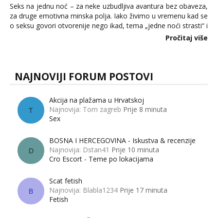
Seks na jednu noć – za neke uzbudljiva avantura bez obaveza,
za druge emotivna minska polja. Iako živimo u vremenu kad se
o seksu govori otvorenije nego ikad, tema „jedne noći strasti“ i
dalje izaziva burne rasprave. Što zapravo misle žene, a što
Pročitaj više
muškarci? Jesu...
NAJNOVIJI FORUM POSTOVI
Akcija na plažama u Hrvatskoj
Najnovija: Tom zagreb
Prije 8 minuta
T
Sex
BOSNA I HERCEGOVINA - Iskustva & recenzije
Najnovija: Dstan41
Prije 10 minuta
D
Cro Escort - Teme po lokacijama
Scat fetish
Najnovija: Blabla1234
Prije 17 minuta
B
Fetish