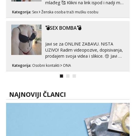
mlađeg 🥰 Klikni na link ispod i nadji me
tamo, cekam te!
Kategorija:
Sex
Ženska osoba traži mušku osobu
💣SEX BOMBA💣
Javi se za ONLINE ZABAVU. NISTA
UZIVO! Radim videopozive, dopisivanja,
prodajem svoja videa i slikice. 😚 Javi mi
se porukom na Whatsupp, Viber ili
Kategorija:
Osobni kontakti
ONA
Telegram. +385 91 723 0045
NAJNOVIJI ČLANCI