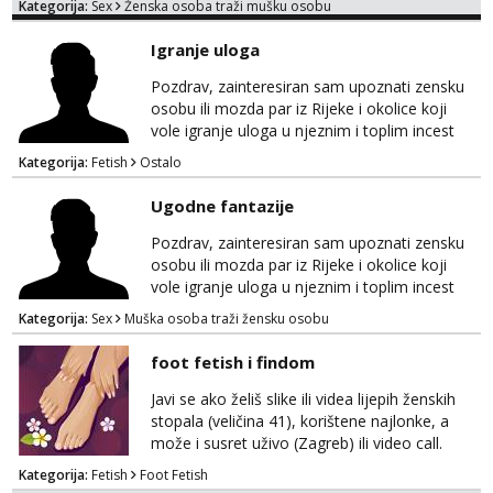
Kategorija:
Sex
Ženska osoba traži mušku osobu
na sexdater link i javi mi se tamo....
Igranje uloga
Pozdrav, zainteresiran sam upoznati zensku
osobu ili mozda par iz Rijeke i okolice koji
vole igranje uloga u njeznim i toplim incest
pricama, izgled nebitan, bitno je da znas sto
Kategorija:
Fetish
Ostalo
zelis i da se volis zabavljati. Javitese na mail,
viber, wapp ili zovite. Samo ozbiljni, hvala
Ugodne fantazije
Pozdrav, zainteresiran sam upoznati zensku
osobu ili mozda par iz Rijeke i okolice koji
vole igranje uloga u njeznim i toplim incest
pricama, izgled nebitan, bitno je da znas sto
Kategorija:
Sex
Muška osoba traži žensku osobu
zelis i da se volis zabavljati. Javitese na mail,
viber, wapp ili zovite. Samo ozbiljni, hvala
foot fetish i findom
Javi se ako želiš slike ili videa lijepih ženskih
stopala (veličina 41), korištene najlonke, a
može i susret uživo (Zagreb) ili video call.
Mlada sam, lijepa i obrazovana te spremna za
Kategorija:
Fetish
Foot Fetish
dogovore i ispunjavanje želja. Molim samo