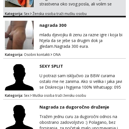
strastvena oko svog posla, ali volim se
opustiti i provesti vrijeme s prijateljima.
Kategorija:
Sex
Ženska osoba traži mušku osobu
Voljela bi naci nekoga pa da se nemoram
samo s prijateljima opustati ;) Klikni na link
nagrada 300
ispod i nadji me tamo, cekam te!
mladu djevojku ili zenu za razne igre i koja bi
htjela da se jebe sa drugim dok ja
gledam.Nagrada 300 eura.
Kategorija:
Osobni kontakti
ONA
SEXY SPLIT
U potrazi sam isključivo za BBW curama
ostalo me ne zanima. Ako si velika i jaka javi
se Diskrecija i higijena 100% Whatsapp: 095
769 4920 Ja sam momak 25g
Kategorija:
Sex
Muška osoba traži žensku osobu
Nagrada za dugoročno druženje
Tražim jednu curu za dugoročni odnos na
obostrano zadovoljstvo :) Polagano, bez
forsiranja, za početak malo upoznavanja i