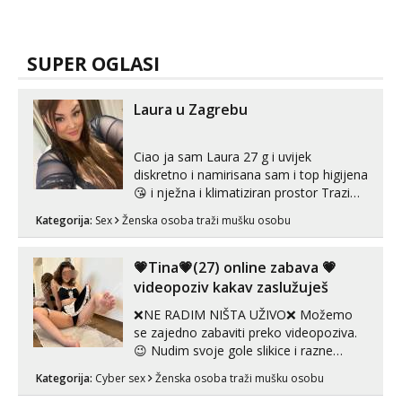
SUPER OGLASI
Laura u Zagrebu
Ciao ja sam Laura 27 g i uvijek
diskretno i namirisana sam i top higijena
😘 i nježna i klimatiziran prostor Trazim
sex za nagradu Radim klasican sex
Kategorija:
Sex
Ženska osoba traži mušku osobu
Pusenje i gutanje sperme Erotsko rublje
imam uvijek Lizati me mozes i ljubiti po
tijelu Iskljucivo neradim analni !!! I
💗Tina💗(27) online zabava 💗
neljubim se Wha...
videopoziv kakav zaslužuješ
❌NE RADIM NIŠTA UŽIVO❌ Možemo
se zajedno zabaviti preko videopoziva.
😉 Nudim svoje gole slikice i razne
videouradke. 🤩 Za online zabavu pošalji
Kategorija:
Cyber sex
Ženska osoba traži mušku osobu
poruku na Whatsapp, Telegram ili Viber.