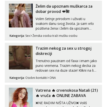
😎 +385 91 912 3322 Za provjeru moje
autentičnosti možeš me vidjeti na
Želim da upoznam muškarca za
videopozivu. 😉 S vama sam vec 5 ...
dobar provod 💋🌺
Volim šetnje prirodom i uživati u
svakom danu svog života. Ja sam vrlo
pozitivna žena i želim da upoznam
muškarca za dobar provod, naravno
Kategorija:
Sex
Ženska osoba traži mušku osobu
može i nešto više.💋🌺 Klikni na link
ispod i nadji me tamo, cekam te!
Trazim nekog za sex u strogoj
diskreciji
Trenutno pauziram od faxa i imam jako
puno vremena. Trazim nekog decka za
redovan sex na duze staze! Klikni na link
ispod i nadji me tamo, cekam te!
Kategorija:
Osobni kontakti
ONA
Vatrena ‎️‍🔥 crvenokosa Natali (21)
‎️‍🔥 vruča‎ ️‍🔥 ONLINE ZABAVA
❌NE RADIM NIŠTA UŽIVO❌ Voliš