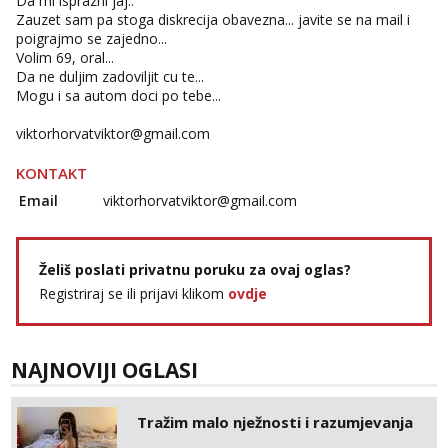
Da mi isprazni jaj..
Zauzet sam pa stoga diskrecija obavezna... javite se na mail i
poigrajmo se zajedno...
Volim 69, oral...
Da ne duljim zadoviljit cu te...
Mogu i sa autom doci po tebe...
viktorhorvatviktor@gmail.com
KONTAKT
Email
viktorhorvatviktor@gmail.com
Želiš poslati privatnu poruku za ovaj oglas?
Registriraj se ili prijavi klikom
ovdje
NAJNOVIJI OGLASI
Tražim malo nježnosti i razumjevanja