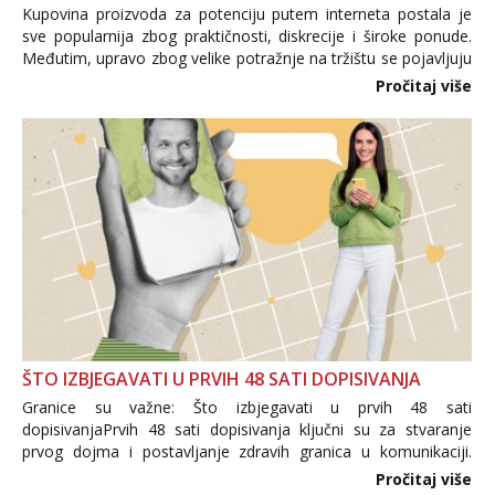
Kupovina proizvoda za potenciju putem interneta postala je
sve popularnija zbog praktičnosti, diskrecije i široke ponude.
Međutim, upravo zbog velike potražnje na tržištu se pojavljuju
i brojni krivotvoreni proizvodi, nepouzdane internetske
Pročitaj više
trgovine te proizvodi nepoznatog podrijetla. ...
ŠTO IZBJEGAVATI U PRVIH 48 SATI DOPISIVANJA
Granice su važne: Što izbjegavati u prvih 48 sati
dopisivanjaPrvih 48 sati dopisivanja ključni su za stvaranje
prvog dojma i postavljanje zdravih granica u komunikaciji.
Važno je izbjeći prebrzo otkrivanje osobnih ili intimnih
Pročitaj više