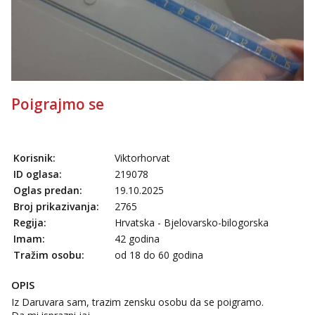
Ivančica
Čekam tvoj poziv!
Tel:
064/677-677
- Kod: #108
tel:0,93€ - mob:1,12€ min
Anđela
Poigrajmo se
Čekam tvoj poziv!
Tel:
064/677-677
- Kod: #142
tel:0,93€ - mob:1,12€ min
Korisnik:
Viktorhorvat
ID oglasa:
219078
Oglas predan:
19.10.2025
Broj prikazivanja:
2765
Regija:
Hrvatska - Bjelovarsko-bilogorska
Imam:
42 godina
Tražim osobu:
od 18 do 60 godina
OPIS
Iz Daruvara sam, trazim zensku osobu da se poigramo.