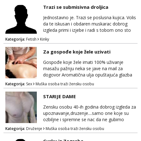
Trazi se submisivna droljica
Jednostavno je. Trazi se poslusna kujica. Volis
da te iskusan i obdaren muskarac dobrog
izgleda primi i izjebe i radi s tobom ono sto
on zeli raditi. Cura si van okvira,kinky i
Kategorija:
Fetish
Kinky
poslusna. Idealno 25 godina max okvirno 40.
Nikakve umisljene femy ko fol ljepotice me ne
Za gospođe koje žele uzivati
interesiraju. Stop pederima i slicnima. Stop
bonovima i slicne gluposti. Javi se sa slikom i
Gospođe koje žele imati 100% uživanje
ukratko o sebi na: naal_naal@yaho...
masažu pažnju neka se jave na mail za
dogovor Aromatična ulja opuštajuća glazba
Budi moja Kraljica i ispuni si želje za dobro
Kategorija:
Sex
Muška osoba traži žensku osobu
opuštanje Vaš prostor
STARIJE DAME
Zensku osobu 40-ih godina dobrog izgleda za
upoznavanje,druzenje....samo one koje su
ozbiljne i spremne se nac da ne gubimo
vrijeme!
Kategorija:
Druženje
Muška osoba traži žensku osobu