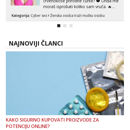
crvenokose prirodne curke? ❤️ Onda me
moraš isprobati koliko sam vruča.‎ ️‍🔥
MLADA vražica koja ima 100%
Kategorija:
Cyber sex
Ženska osoba traži mušku osobu
prorodne grudi, 💦 Misli su mi uvijek
prljave i u svemu vidim samo užitak. 💦
U mojoj raznolikoj ponudi možeš
pranaći nešto po svojoj mjeri. Sexi videa
s kolegica...
NAJNOVIJI ČLANCI
KAKO SIGURNO KUPOVATI PROIZVODE ZA
POTENCIJU ONLINE?