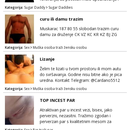
dogovor kroz dopisivanje. Očekujem i nudim
Kategorija:
Sugar Daddy
Sugar Daddies
diskreciju - nisam oženjen niti zauzet, nego
jednostavno tako preferiram. 30 godina
curu ili damu trazim
imam. Javite se mail, pozz ;)
Muskarac 187 80 55 slobodan trazim curu
damu za druženje CK VZ KC KR KZ BJ ZG
Kategorija:
Sex
Muška osoba traži žensku osobu
Lizanje
Želim te lizati u tvom prostoru ili mom autu
do svršavanja. Godine nisu bitne ako je pica
uredna. Kontakt Telegram: @Cardano5512
Email: myjohny15@protonmail.com
Kategorija:
Sex
Muška osoba traži žensku osobu
TOP INCEST PAR
Atraktivan par u incest vezi, bisex, jako
perverzni, nezasitni. Tražimo zgodan i
perverzan par s kvalitetnim mesom za
uživanje u svim vrstama seksa. Diskrecija
Kategorija:
Sex
Par traži par