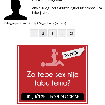
Curku iz Zagreba
Ako si u Zg i zelis druzenje,izlet uz naknadu za
tebe javi se
Kategorija:
Sugar Daddy
Sugar Baby (zensko)
1
2
3
...
23