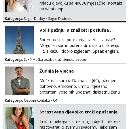
mladu djevojku sa 4000€ mjesečno. Kontakt
na whatsapp.
Kategorija:
Sugar Daddy
Sugar Daddies
Voliš pažnju, a znaš biti poslušna . .
Spremna si za putovanja, izlete i izlaske?
Moguća i samo putena družnja u diskreciji.
Fit, a kažu i dobro izgledam. Speak english.
Javi se WhatsApp +385958572362
Kategorija:
Sex
Muška osoba traži žensku osobu
Žudnja je vječna
Muškarac sam iz Dalmacije (60), oženjen -
duhovno, emotivno, umno i tjelesno
potentan. Volio bih upoznati diskretnu ženu
koja voli život i životnu razigranost, neovisno
Kategorija:
Osobni kontakti
ON
o njenim godinama, statusu i tzv. moralu. Na
lijep ću način, galantno i svojim srcem
Strastvena djevojka traži opuštanje
uzvratiti na prijateljstvo, nježnost i strast.
Tražim nekoga s kime mogu dijeliti interese i
razgovarati o svemu i svačemu. Jako sam