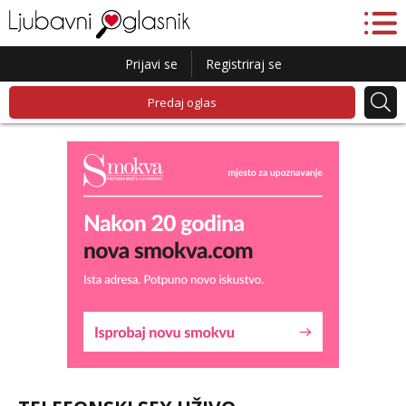
Prijavi se
Registriraj se
Predaj oglas
Liliana
Razgovaram :)
Tel:
064/677-677
- Kod: #69
tel:0,93€ - mob:1,12€ min