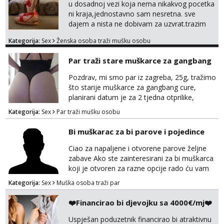
u dosadnoj vezi koja nema nikakvog pocetka
ni kraja,jednostavno sam nesretna. sve
dajem a nista ne dobivam za uzvrat.trazim
muskarca koji ce zadovoljiti moje potrebe,ne
Kategorija:
Sex
Ženska osoba traži mušku osobu
trazim puno samo malo njeznosti i
razumjevanja. volim njezan seks i njezne
Par traži stare muškarce za gangbang
poljupce po tijelu koji me jako
pale,obozavam kad muskarac preuzme
Pozdrav, mi smo par iz zagreba, 25g, tražimo
kontrolu . javi se :) Klikni na link ispod i nadji
što starije muškarce za gangbang cure,
me tamo, cekam te!
planirani datum je za 2 tjedna otprilike,
slobodno se javite na wapp ako odgovarate
Kategorija:
Sex
Par traži mušku osobu
opisu
Bi muškarac za bi parove i pojedince
Ciao za napaljene i otvorene parove željne
zabave Ako ste zainteresirani za bi muškarca
koji je otvoren za razne opcije rado ću vam
se odazvati. Javite se na Mail
Kategorija:
Sex
Muška osoba traži par
puffac@gmail.com i prepustite se iskusnom i
bi masera Makarska i okolica
❤️Financirao bi djevojku sa 4000€/mj❤️
Uspješan poduzetnik financirao bi atraktivnu