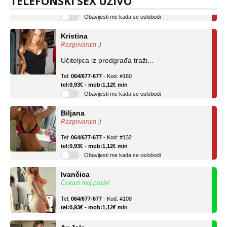
TELEFONSKI SEX UŽIVO
Obavijesti me kada se oslobodi
Kristina
Razgovaram :)
Učiteljica iz predgrađa traži...
Tel:
064/677-677
- Kod: #160
tel:0,93€ - mob:1,12€ min
Obavijesti me kada se oslobodi
Biljana
Razgovaram :)
Tel:
064/677-677
- Kod: #132
tel:0,93€ - mob:1,12€ min
Obavijesti me kada se oslobodi
Ivančica
Čekam tvoj poziv!
Tel:
064/677-677
- Kod: #108
tel:0,93€ - mob:1,12€ min
Anđela