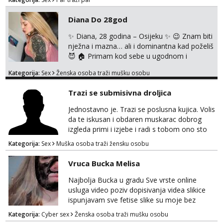
obavezna. Samo ozbiljne ponude preko
Whats appa na broj 091 591 3523.
Diana Do 28god
✨ Diana, 28 godina – Osijeku ✨ 😉 Znam biti
nježna i mazna… ali i dominantna kad poželiš
😈 🏠 Primam kod sebe u ugodnom i
diskretnom prostoru 💋 Očekuje te opuštena
Kategorija:
Sex
Ženska osoba traži mušku osobu
atmosfera, dobra energija i nezaboravan
susret 🔥 U ponudi: 💄 klasika uz zaštitu 👄
Trazi se submisivna droljica
pušenje bez zaštite 🖤 erotsko rublje 🍑
analno uz nadoplatu 💦 svršavanje po tijelu ⛓️
Jednostavno je. Trazi se poslusna kujica. Volis
strap on service 👠 dominacija, šamaranje i
da te iskusan i obdaren muskarac dobrog
kinky igrice ...
izgleda primi i izjebe i radi s tobom ono sto
on zeli raditi. Cura si van okvira,kinky i
Kategorija:
Sex
Muška osoba traži žensku osobu
poslusna. Idealno 25 godina max okvirno 40.
Nikakve umisljene femy ko fol ljepotice me ne
Vruca Bucka Melisa
interesiraju. Stop pederima i slicnima. Stop
bonovima i slicne gluposti. Javi se sa slikom i
Najbolja Bucka u gradu Sve vrste online
ukratko o sebi na: naal_naal@yahoo...
usluga video poziv dopisivanja videa slikice
ispunjavam sve fetise slike su moje bez
neugodnih iznenađenja javiti se na wap:
Kategorija:
Cyber sex
Ženska osoba traži mušku osobu
+385998702942