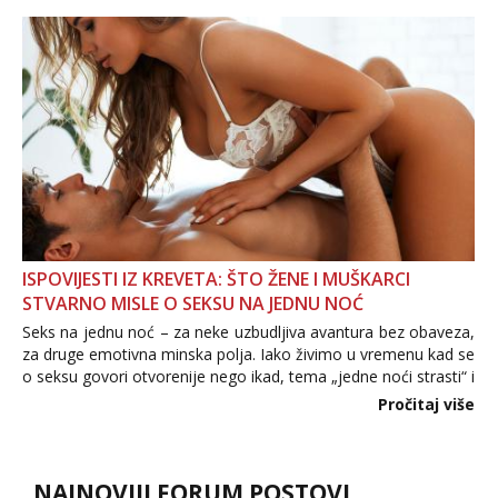
informacija, jer nepoznata osoba još nije zaslužila to
povjerenje. Takođe...
ISPOVIJESTI IZ KREVETA: ŠTO ŽENE I MUŠKARCI
STVARNO MISLE O SEKSU NA JEDNU NOĆ
Seks na jednu noć – za neke uzbudljiva avantura bez obaveza,
za druge emotivna minska polja. Iako živimo u vremenu kad se
o seksu govori otvorenije nego ikad, tema „jedne noći strasti“ i
dalje izaziva burne rasprave. Što zapravo misle žene, a što
Pročitaj više
muškarci? Jesu...
NAJNOVIJI FORUM POSTOVI