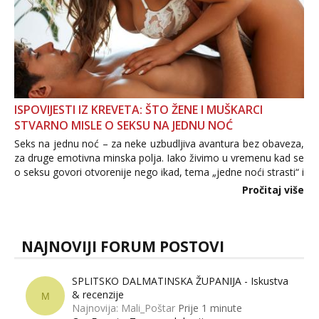
ISPOVIJESTI IZ KREVETA: ŠTO ŽENE I MUŠKARCI
STVARNO MISLE O SEKSU NA JEDNU NOĆ
Seks na jednu noć – za neke uzbudljiva avantura bez obaveza,
za druge emotivna minska polja. Iako živimo u vremenu kad se
o seksu govori otvorenije nego ikad, tema „jedne noći strasti“ i
dalje izaziva burne rasprave. Što zapravo misle žene, a što
Pročitaj više
muškarci? Jesu...
NAJNOVIJI FORUM POSTOVI
SPLITSKO DALMATINSKA ŽUPANIJA - Iskustva
& recenzije
M
Najnovija: Mali_Poštar
Prije 1 minute