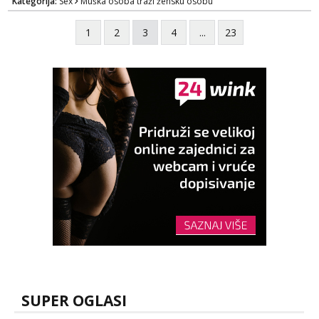
Kategorija:
Sex
Muška osoba traži žensku osobu
zelis i da se volis zabavljati. Javitese na mail,
viber, wapp ili zovite. Samo ozbiljni, hvala
1
2
3
4
...
23
SUPER OGLASI