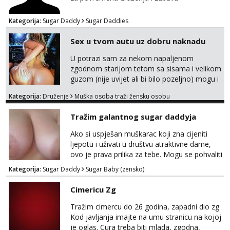
Kategorija:
Sugar Daddy
Sugar Daddies
Sex u tvom autu uz dobru naknadu
U potrazi sam za nekom napaljenom
zgodnom starijom tetom sa sisama i velikom
guzom (nije uvijet ali bi bilo pozeljno) mogu i
mladje djevojke kojima nije bitan izgled vec
Kategorija:
Druženje
Muška osoba traži žensku osobu
dobra zabava uz naknadu, trazim neku koja
bi dosla po mene da se odemo seksat
Tražim galantnog sugar daddyja
negdje u mrak, prije seksa dobijes odmah na
ruke, molim samo ozbiljne da se javljaju one
Ako si uspješan muškarac koji zna cijeniti
koje se pale na seks po mracnim parkinzima,
ljepotu i uživati u društvu atraktivne dame,
sumarcima itd be...
ovo je prava prilika za tebe. Mogu se pohvaliti
prekrasnim licem, dugom, njegovanom
Kategorija:
Sugar Daddy
Sugar Baby (zensko)
kosom i fit figurom. Moje grudi su broj 4,a
guza je, bez lažne skromnosti, prava top
Cimericu Zg
forma. Diskretno i opušteno druženje je moj
stil, bez dugačkih dopisivanja, putovanja ili
Tražim cimercu do 26 godina, zapadni dio zg
javnih pojavljivanja. Što nudim: - atraktivno i
Kod javljanja imajte na umu stranicu na kojoj
ugo...
je oglas. Cura treba biti mlada, zgodna,