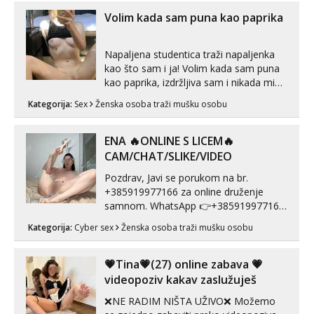
Volim kada sam puna kao paprika
Napaljena studentica traži napaljenka
kao što sam i ja! Volim kada sam puna
kao paprika, izdržljiva sam i nikada mi
nije dosta seksa. Volim grubi seks i više
Kategorija:
Sex
Ženska osoba traži mušku osobu
puta dnevno bilo kad i bilo gdje zato se
javi što prije da me isprobaš Klikni na
link ispod i nadji me tamo, cekam te!
ENA 🔥ONLINE S LICEM🔥
CAM/CHAT/SLIKE/VIDEO
Pozdrav, Javi se porukom na br.
+385919977166 za online druženje
samnom. WhatsApp 👉+385919977166
Telegram 👉@enafriedrichkis Radim
Kategorija:
Cyber sex
Ženska osoba traži mušku osobu
videopozive s licem, solo i s partnerom,
kolegicama (Tina&Natali), razne
kombinacije halteri, haljine, štikle,
💗Tina💗(27) online zabava 💗
samostojeće itd. Nudim svakakva videa
videopoziv kakav zaslužuješ
seksa, puš...
❌NE RADIM NIŠTA UŽIVO❌ Možemo