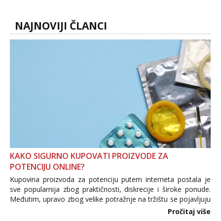
vjeruj mi, takve još nisi vidio. Uvijek sam
spremna za ONLOINE zabavu...
NAJNOVIJI ČLANCI
KAKO SIGURNO KUPOVATI PROIZVODE ZA
POTENCIJU ONLINE?
Kupovina proizvoda za potenciju putem interneta postala je
sve popularnija zbog praktičnosti, diskrecije i široke ponude.
Međutim, upravo zbog velike potražnje na tržištu se pojavljuju
i brojni krivotvoreni proizvodi, nepouzdane internetske
Pročitaj više
trgovine te proizvodi nepoznatog podrijetla. ...