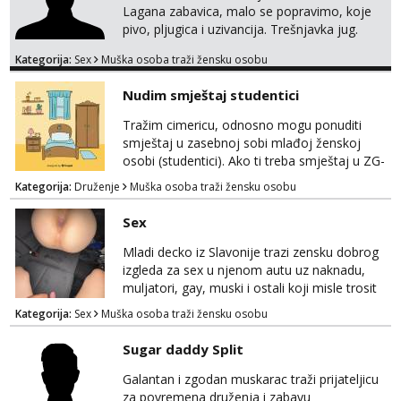
Lagana zabavica, malo se popravimo, koje
pivo, pljugica i uzivancija. Trešnjavka jug.
We're jammin' To think that jammin' was a
Kategorija:
Sex
Muška osoba traži žensku osobu
thing of the past We're jammin' And I hope
this jam is gonna last
Nudim smještaj studentici
Tražim cimericu, odnosno mogu ponuditi
smještaj u zasebnoj sobi mlađoj ženskoj
osobi (studentici). Ako ti treba smještaj u ZG-
u, a ne želiš plaćati sobu i tako malo uštedjeti,
Kategorija:
Druženje
Muška osoba traži žensku osobu
javi se na mail.
Sex
Mladi decko iz Slavonije trazi zensku dobrog
izgleda za sex u njenom autu uz naknadu,
muljatori, gay, muski i ostali koji misle trosit
vrijeme na pisanje mogu zaobic oglas, ako si
Kategorija:
Sex
Muška osoba traži žensku osobu
slavonije i zainteresirana da te punim negdje
u mraku u tvom autu javi se na whatsapp
Sugar daddy Split
porukom 098 199 1895.
Galantan i zgodan muskarac traži prijateljicu
za povremena druženja i zabavu