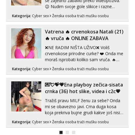
se zajedno zabaviti preko videopoziva.
😉 Nudim svoje gole slikice i razne
videouradke. 🤩 Za online zabavu pošalji
Kategorija:
Cyber sex
Ženska osoba traži mušku osobu
poruku na Whatsapp, Telegram ili Viber.
😎 +385 91 912 3322 Za provjeru moje
autentičnosti možeš me vidjeti na
Vatrena ‎️‍🔥 crvenokosa Natali (21)
videopozivu. 😉 S vama sam vec 5 ...
‎️‍🔥 vruča‎ ️‍🔥 ONLINE ZABAVA
❌NE RADIM NIŠTA UŽIVO❌ Voliš
crvenokose prirodne curke? ❤️ Onda me
moraš isprobati koliko sam vruča.‎ ️‍🔥
MLADA vražica koja ima 100%
Kategorija:
Cyber sex
Ženska osoba traži mušku osobu
prorodne grudi, 💦 Misli su mi uvijek
prljave i u svemu vidim samo užitak. 💦
U mojoj raznolikoj ponudi možeš
💌💘💝💗Ena playboy zečica-sisata
pranaći nešto po svojoj mjeri. Sexi videa
crnka (36) hot slike, videa i c2c💗
s kolegica...
Tražiš pravu MILF ženu za sebe? Onda
mi se obavezno javi. Crna duga kosa
koja prekriva bujne grudi kakve još nisi
vidio, čista ŠESTICA! A usne? O usnama
Kategorija:
Cyber sex
Ženska osoba traži mušku osobu
bolje da ni ne pričam. Prave pune usne
koje će ti se urezati u pamćenje, jer