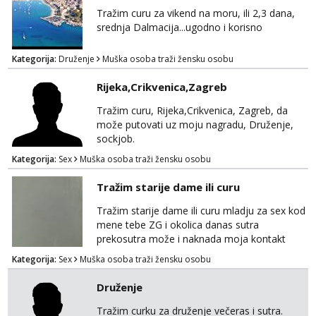
Tražim curu za vikend na moru, ili 2,3 dana,
srednja Dalmacija...ugodno i korisno
Kategorija:
Druženje
Muška osoba traži žensku osobu
Rijeka,Crikvenica,Zagreb
Tražim curu, Rijeka,Crikvenica, Zagreb, da
može putovati uz moju nagradu, Druženje,
sockjob.
Kategorija:
Sex
Muška osoba traži žensku osobu
Tražim starije dame ili curu
Tražim starije dame ili curu mladju za sex kod
mene tebe ZG i okolica danas sutra
prekosutra može i naknada moja kontakt
WhatsApp SMS poziv prednosti imaju starije
Kategorija:
Sex
Muška osoba traži žensku osobu
091 2504 794
Druženje
Tražim curku za druženje večeras i sutra.