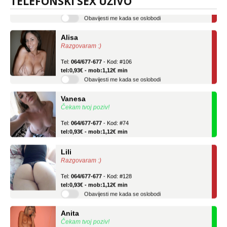
TELEFONSKI SEX UŽIVO
tel:0,93€ - mob:1,12€ min
Obavijesti me kada se oslobodi
Alisa
Razgovaram :)
Tel:
064/677-677
- Kod: #106
tel:0,93€ - mob:1,12€ min
Obavijesti me kada se oslobodi
Vanesa
Čekam tvoj poziv!
Tel:
064/677-677
- Kod: #74
tel:0,93€ - mob:1,12€ min
Lili
Razgovaram :)
Tel:
064/677-677
- Kod: #128
tel:0,93€ - mob:1,12€ min
Obavijesti me kada se oslobodi
Anita
Čekam tvoj poziv!