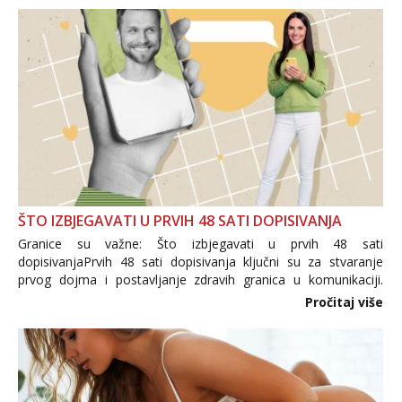
ŠTO IZBJEGAVATI U PRVIH 48 SATI DOPISIVANJA
Granice su važne: Što izbjegavati u prvih 48 sati
dopisivanjaPrvih 48 sati dopisivanja ključni su za stvaranje
prvog dojma i postavljanje zdravih granica u komunikaciji.
Važno je izbjeći prebrzo otkrivanje osobnih ili intimnih
Pročitaj više
informacija, jer nepoznata osoba još nije zaslužila to
povjerenje. Takođe...