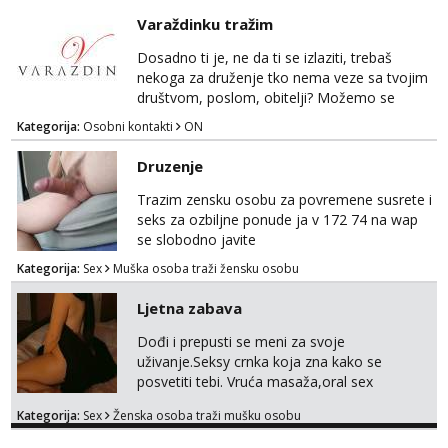
Tel:
064/677-677
- Kod: #106
mora.Bitno da uzivamo diskretno anonimno
Varaždinku tražim
tel:0,93€ - mob:1,12€ min
bez upoznavanja puno.Sliku mozemo
Obavijesti me kada se oslobodi
razmjeniti,ali najbolje uzivo se upoznati. Na
Dosadno ti je, ne da ti se izlaziti, trebaš
goo smo do 15.8 poslije tog mozemo se
nekoga za druženje tko nema veze sa tvojim
Vanesa
druziti,javi se na mail il...
društvom, poslom, obitelji? Možemo se
Čekam tvoj poziv!
podružiti i zabaviti na razne načine. Makni se
Kategorija:
Osobni kontakti
ON
Tel:
064/677-677
- Kod: #74
od svakodnevice samnom. Javi se na
tel:0,93€ - mob:1,12€ min
Whatsapp. Samo Varaždin i okolica.
Druzenje
Lili
Trazim zensku osobu za povremene susrete i
Razgovaram :)
seks za ozbiljne ponude ja v 172 74 na wap
se slobodno javite
Tel:
064/677-677
- Kod: #128
tel:0,93€ - mob:1,12€ min
Kategorija:
Sex
Muška osoba traži žensku osobu
Obavijesti me kada se oslobodi
Ljetna zabava
Anita
Čekam tvoj poziv!
Dođi i prepusti se meni za svoje
Tel:
064/677-677
- Kod: #87
uživanje.Seksy crnka koja zna kako se
tel:0,93€ - mob:1,12€ min
posvetiti tebi. Vruća masaža,oral sex
opuštanje i odmor za tebe. Sve info na mob
Zara
Kategorija:
Sex
Ženska osoba traži mušku osobu
099/871-8287
Razgovaram :)