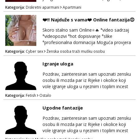
uredna, bez poroka.
Kategorija:
Diskretni aparmani
Apartmani
❤️‼️ Najduže s vama❤️ Online fantazija😍
Skoro stalno sam Online⭐🔥 °video sadrzaj
°videopozivi °hot dopisivanje °slike
°profesionalna dominacija Moguća provjera
videopozivom, no ako se nakon toga ne
Kategorija:
Cyber sex
Ženska osoba traži mušku osobu
javite, vise vam ju ne radim 😉 100% prava i
diskretna. Probaj me jednom, nećeš moći bez
Igranje uloga
mene 😜😇 Nemojte me pitati za uzivo, jer to
ne radim. 0998785600 javljanje isključivo
Pozdrav, zainteresiran sam upoznati zensku
porukom na WhatsApp🩷
osobu ili mozda par iz Rijeke i okolice koji
vole igranje uloga u njeznim i toplim incest
pricama, izgled nebitan, bitno je da znas sto
Kategorija:
Fetish
Ostalo
zelis i da se volis zabavljati. Javitese na mail,
viber, wapp ili zovite. Samo ozbiljni, hvala
Ugodne fantazije
Pozdrav, zainteresiran sam upoznati zensku
osobu ili mozda par iz Rijeke i okolice koji
vole igranje uloga u njeznim i toplim incest
pricama, izgled nebitan, bitno je da znas sto