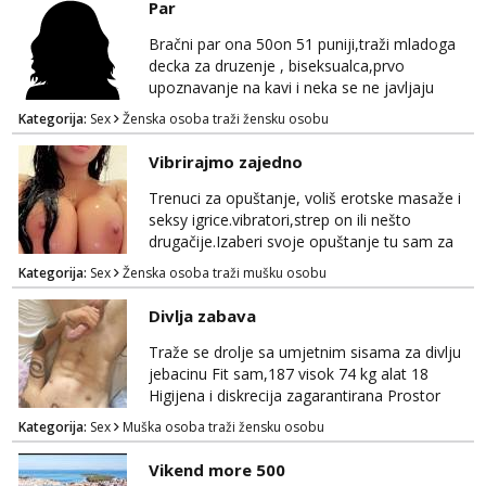
Par
Tel:
064/677-677
- Kod: #123
tel:0,93€ - mob:1,12€ min
Bračni par ona 50on 51 puniji,traži mladoga
Obavijesti me kada se oslobodi
decka za druzenje , biseksualca,prvo
upoznavanje na kavi i neka se ne javljaju
Anđela
stariji od 30 godina
Čekam tvoj poziv!
Kategorija:
Sex
Ženska osoba traži žensku osobu
Tel:
064/677-677
- Kod: #142
Vibrirajmo zajedno
tel:0,93€ - mob:1,12€ min
Trenuci za opuštanje, voliš erotske masaže i
seksy igrice.vibratori,strep on ili nešto
drugačije.Izaberi svoje opuštanje tu sam za
tebe.sve info na mob 095/762-8147
Kategorija:
Sex
Ženska osoba traži mušku osobu
Divlja zabava
Traže se drolje sa umjetnim sisama za divlju
jebacinu Fit sam,187 visok 74 kg alat 18
Higijena i diskrecija zagarantirana Prostor
imam na području između Zadra i Šibenika
Kategorija:
Sex
Muška osoba traži žensku osobu
Kontakt watsap 0955406511 bez poziva
Vikend more 500