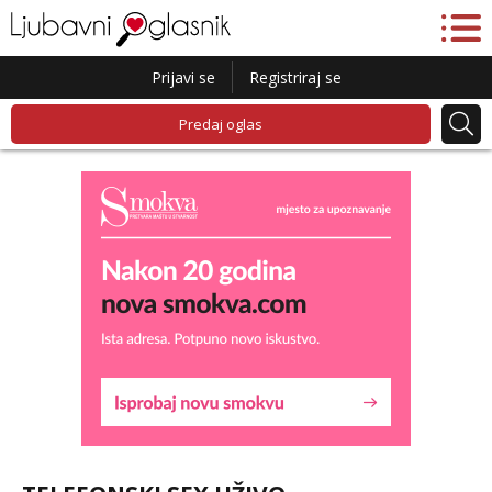
Prijavi se
Registriraj se
Predaj oglas
Liliana
Razgovaram :)
Tel:
064/677-677
- Kod: #69