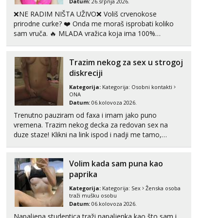
Datum:
26.srpnja 2026.
❌NE RADIM NIŠTA UŽIVO❌ Voliš crvenokose
prirodne curke? ❤️ Onda me moraš isprobati koliko
sam vruča.‎ ️‍🔥 MLADA vražica koja ima 100%
prorodne grudi, 💦 Misli su mi uvijek prljave i u svemu
vidim samo užitak. 💦 U mojoj raznolikoj ponudi
Trazim nekog za sex u strogoj
možeš pranaći nešto po svojoj mjeri. Sexi videa s
kolegica...
diskreciji
Kategorija:
Kategorija:
Osobni kontakti
ONA
Datum:
06.kolovoza 2026.
Trenutno pauziram od faxa i imam jako puno
vremena. Trazim nekog decka za redovan sex na
duze staze! Klikni na link ispod i nadji me tamo,
cekam te!
Volim kada sam puna kao
paprika
Kategorija:
Kategorija:
Sex
Ženska osoba
traži mušku osobu
Datum:
06.kolovoza 2026.
Napaljena studentica traži napaljenka kao što sam i