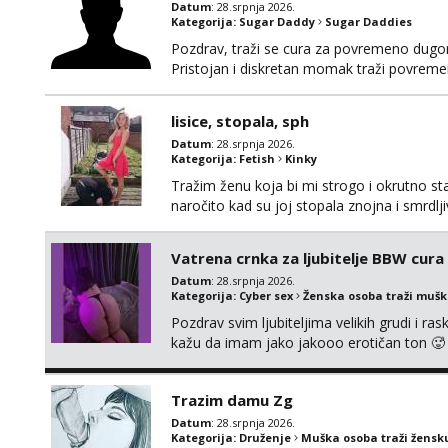
Datum
: 28.srpnja 2026.
Kategorija:
Sugar Daddy
Sugar Daddies
Pozdrav, traži se cura za povremeno dugoro
Pristojan i diskretan momak traži povrem
ali može i starija cura/dama. Izgled je zais
komunikacija, dogovor te diskrecija. Moli
lisice, stopala, sph
Datum
: 28.srpnja 2026.
Kategorija:
Fetish
Kinky
Tražim ženu koja bi mi strogo i okrutno stav
naročito kad su joj stopala znojna i smrdlj
celibatu. Volim biti ponižen i bičevan.
Vatrena crnka za ljubitelje BBW cura 
Datum
: 28.srpnja 2026.
Kategorija:
Cyber sex
Ženska osoba traži muš
Pozdrav svim ljubiteljima velikih grudi i ras
kažu da imam jako jakooo erotičan ton 🥵 
naruđbi i svašta nešto.😏 Ako obožavaš s
napornog dana znaš gdje me pronaći. Hot ch
Trazim damu Zg
Datum
: 28.srpnja 2026.
Kategorija:
Druženje
Muška osoba traži žensk