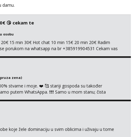
u damu.
20€ 😘 cekam te
ku osobu
n 20€ 15 min 30€ Hot chat 10 min 15€ 20 min 20€ Radim
mi se porukom na whatsapp na br +385919904531 Cekam vas
(pruza zena)
00% stvarne i moje. ❤️ 🥰 stariji gospoda su također
 samo putem WhatsAppa. ❗️❗️❗️ Samo u mom stanu; čista
 masaže, nalazim se u centru grada. ❌️Ne zovi me. informacije se
- Isključivo putem WHATSAPP 🚫 NE POZIVI ❌️NE SMS,❌️ NE
obe koje žele dominaciju u svim oblicima i uživaju u tome