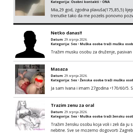
Kategorija:
Osobni kontakti
ONA
Mia,29 god, zgodna plavuša(175,85,5) lijepo
trenutke tako da me pozelis ponovno pozvati
online dogovor.. Diskrecija i higijena zajamč
Netko danas!!
Datum
: 29.srpnja 2026.
Kategorija:
Sex
Muška osoba traži mušku osob
Tražim musku osobu za druženje, pasiva
Masaza
Datum
: 29.srpnja 2026.
Kategorija:
Sex
Ženska osoba traži mušku oso
Ja sam Ivana i imam 27godina •170/60/5. 
Trazim zenu za oral
Datum
: 29.srpnja 2026.
Kategorija:
Sex
Muška osoba traži žensku oso
Tražim žensku osobu koja voli i zeli da ju 
nebitne. Sve se mozemo dogovorti Zagreb 