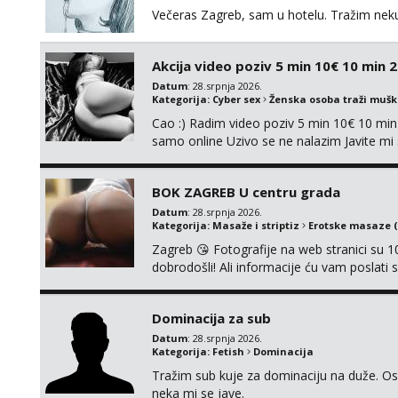
Večeras Zagreb, sam u hotelu. Tražim nek
Akcija video poziv 5 min 10€ 10 min 
Datum
: 28.srpnja 2026.
Kategorija:
Cyber sex
Ženska osoba traži muš
Cao :) Radim video poziv 5 min 10€ 10 mi
samo online Uzivo se ne nalazim Javite 
😘
BOK ZAGREB U centru grada
Datum
: 28.srpnja 2026.
Kategorija:
Masaže i striptiz
Erotske masaze 
Zagreb 😘 Fotografije na web stranici su 1
dobrodošli! Ali informacije ću vam poslati
kupaonica i ručnici za vas prije ili poslije
šalju samo putem WhatsAppa.⚠️ KONTAKT 
Dominacija za sub
SEX...
Datum
: 28.srpnja 2026.
Kategorija:
Fetish
Dominacija
Tražim sub kuje za dominaciju na duže. Os
neka mi se jave.