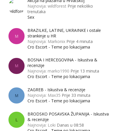
Akcija na plažama u Hrvatskoj
Najnovija: wildforest
Prije nekoliko
trenutaka
Sex
BRAZILKE, LATINE, UKRAINKE i ostale
strankinje u HR
M
Najnovija: Markonix
Prije 4 minuta
Cro Escort - Teme po lokacijama
BOSNA I HERCEGOVINA - Iskustva &
recenzije
M
Najnovija: marko1990
Prije 13 minuta
Cro Escort - Teme po lokacijama
ZAGREB - Iskustva & recenzije
Najnovija: Max35
Prije 33 minuta
M
Cro Escort - Teme po lokacijama
BRODSKO POSAVSKA ŽUPANIJA - Iskustva
& recenzije
L
Najnovija: Loki
Danas u 08:58
Cro Escort - Teme po lokacijama