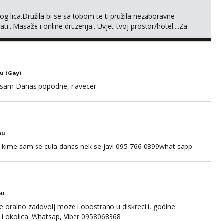
g lica.Družila bi se sa tobom te ti pružila nezaboravne
...Masaže i online druzenja.. Uvjet-tvoj prostor/hotel....Za
eni.. Javi se,čekam te..
u (Gay)
n sam Danas popodne, navecer
bu
S kime sam se cula danas nek se javi 095 766 0399what sapp
bu
se oralno zadovolj moze i obostrano u diskreciji, godine
i okolica. Whatsap, Viber 0958068368