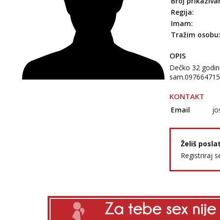
Broj prikaziva
Regija:
Imam:
Tražim osobu
OPIS
Dečko 32 godin
sam.09766471
KONTAKT
Email
jo
Želiš posla
Registriraj s