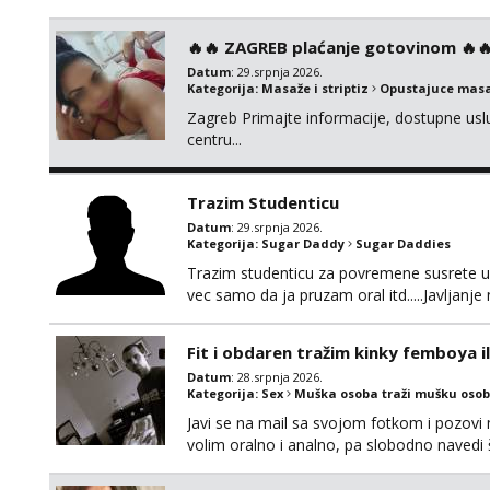
🔥🔥 ZAGREB plaćanje gotovinom 🔥
Datum
: 29.srpnja 2026.
Kategorija:
Masaže i striptiz
Opustajuce masa
Zagreb Primajte informacije, dostupne usl
centru...
Trazim Studenticu
Datum
: 29.srpnja 2026.
Kategorija:
Sugar Daddy
Sugar Daddies
Trazim studenticu za povremene susrete uz 
vec samo da ja pruzam oral itd.....Javljan
,diskrecju dajem 100% i trazim istu.
Fit i obdaren tražim kinky femboya ili
Datum
: 28.srpnja 2026.
Kategorija:
Sex
Muška osoba traži mušku osob
Javi se na mail sa svojom fotkom i pozovi
volim oralno i analno, pa slobodno navedi št