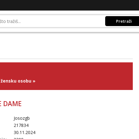
Pretraži
 žensku osobu
»
JE DAME
Josozgb
217834
30.11.2024