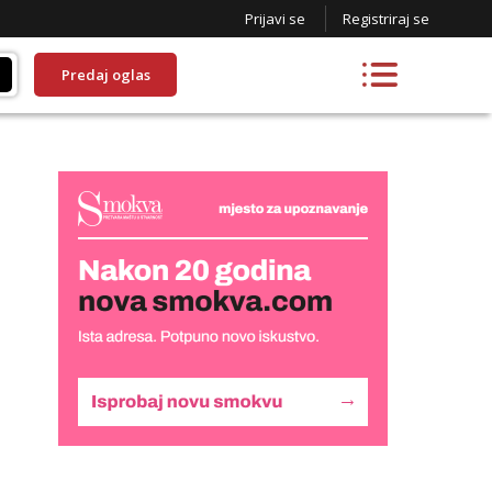
Prijavi se
Registriraj se
Predaj oglas
Biljana
Razgovaram :)