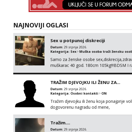
NAJNOVIJI OGLASI
Sex u potpunoj diskreciji
Datum
: 29.srpnja 2026.
Kategorija:
Sex
Muška osoba traži žensku oso
Samo za ženske osobe sex,diskrecija,zdravl
muškarac 40 god. 180cm 105kg!!!BDSM I raz
opcije!!!Parovi isto dobro došli!!!
TRAŽIM DJEVOJKU ILI ŽENU ZA...
Datum
: 29.srpnja 2026.
Kategorija:
Osobni kontakti
ON
Tražim djevojku ili ženu koja ponajprije vo
dogovorenu nagradu od mene,
Tražim....
Datum
: 29.srpnja 2026.