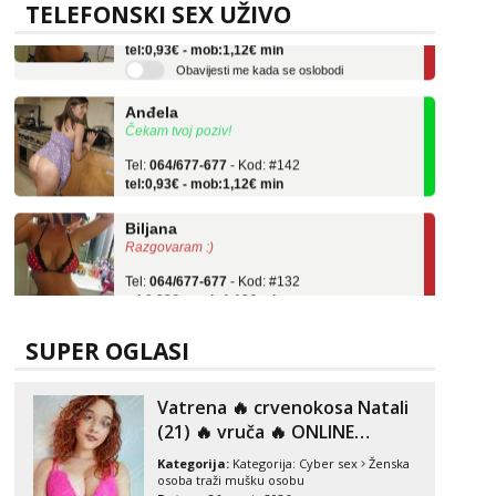
TELEFONSKI SEX UŽIVO
Tel:
064/677-677
- Kod: #132
tel:0,93€ - mob:1,12€ min
Obavijesti me kada se oslobodi
Anđela
Čekam tvoj poziv!
Tel:
064/677-677
- Kod: #142
tel:0,93€ - mob:1,12€ min
Biljana
Razgovaram :)
Tel:
064/677-677
- Kod: #132
tel:0,93€ - mob:1,12€ min
Obavijesti me kada se oslobodi
Anđela
SUPER OGLASI
Čekam tvoj poziv!
Tel:
064/677-677
- Kod: #142
Vatrena ‎️‍🔥 crvenokosa Natali
tel:0,93€ - mob:1,12€ min
(21) ‎️‍🔥 vruča‎ ️‍🔥 ONLINE
ZABAVA
Kategorija:
Kategorija:
Cyber sex
Ženska
osoba traži mušku osobu