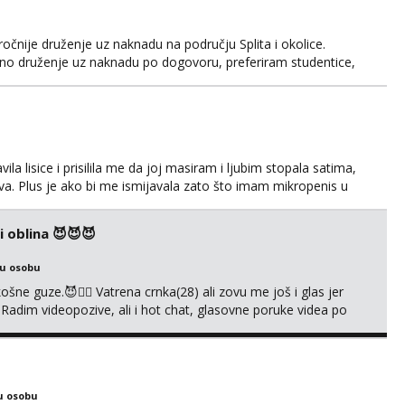
čnije druženje uz naknadu na području Splita i okolice.
eno druženje uz naknadu po dogovoru, preferiram studentice,
ta manje bitan, ono što je bitno je pristojnost i dobra
m vas da se javite porukom na What's up-u na broj+38595...
ila lisice i prisilila me da joj masiram i ljubim stopala satima,
iva. Plus je ako bi me ismijavala zato što imam mikropenis u
i oblina 😈😈😈
ku osobu
košne guze.😈❤️‍🔥 Vatrena crnka(28) ali zovu me još i glas jer
Radim videopozive, ali i hot chat, glasovne poruke videa po
amopouzdane sexy bucke i želiš da te dobro opustim nakon
at/fotke i videa-30 Videocall-40 Mjesečni onlin...
u osobu