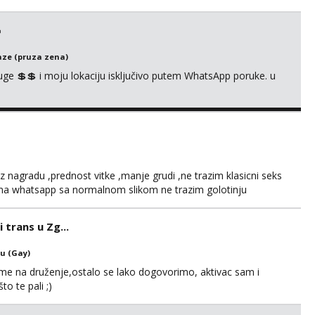

ze (pruza zena)
uge 💲💲 i moju lokaciju isključivo putem WhatsApp poruke. u
nagradu ,prednost vitke ,manje grudi ,ne trazim klasicni seks
je na whatsapp sa normalnom slikom ne trazim golotinju
 trans u Zg...
u (Gay)
 me na druženje,ostalo se lako dogovorimo, aktivac sam i
o te pali ;)