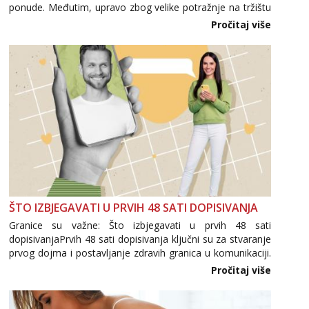
ponude. Međutim, upravo zbog velike potražnje na tržištu
se pojavljuju i brojni krivotvoreni proizvodi, nepouzdane
Pročitaj više
internetske trgovine te proizvodi nepoznatog podrijetla. ...
ŠTO IZBJEGAVATI U PRVIH 48 SATI DOPISIVANJA
Granice su važne: Što izbjegavati u prvih 48 sati
dopisivanjaPrvih 48 sati dopisivanja ključni su za stvaranje
prvog dojma i postavljanje zdravih granica u komunikaciji.
Važno je izbjeći prebrzo otkrivanje osobnih ili intimnih
Pročitaj više
informacija, jer nepoznata osoba još nije zaslužila to
povjerenje. Takođe...