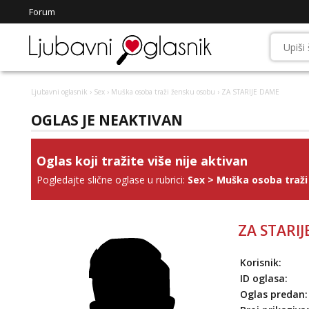
Forum
Ljubavni oglasnik
›
Sex
›
Muška osoba traži žensku osobu
› ZA STARIJE DAME
OGLAS JE NEAKTIVAN
Oglas koji tražite više nije aktivan
Pogledajte slične oglase u rubrici:
Sex
>
Muška osoba traži
ZA STARI
Korisnik:
ID oglasa:
Oglas predan: