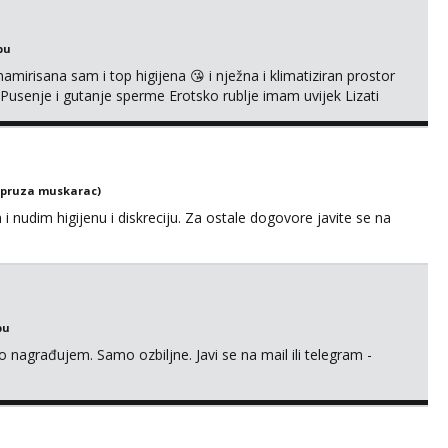
bu
namirisana sam i top higijena 😘 i nježna i klimatiziran prostor
Pusenje i gutanje sperme Erotsko rublje imam uvijek Lizati
adim analni !!! I neljubim se Whatsapp +385 91 9241 921
(pruza muskarac)
nudim higijenu i diskreciju. Za ostale dogovore javite se na
bu
ro nagrađujem. Samo ozbiljne. Javi se na mail ili telegram -