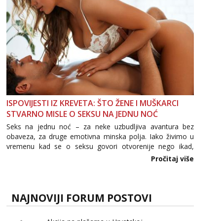
ISPOVIJESTI IZ KREVETA: ŠTO ŽENE I MUŠKARCI
STVARNO MISLE O SEKSU NA JEDNU NOĆ
Seks na jednu noć – za neke uzbudljiva avantura bez
obaveza, za druge emotivna minska polja. Iako živimo u
vremenu kad se o seksu govori otvorenije nego ikad,
tema „jedne noći strasti“ i dalje izaziva burne rasprave. Što
Pročitaj više
zapravo misle žene, a što muškarci? Jesu...
NAJNOVIJI FORUM POSTOVI