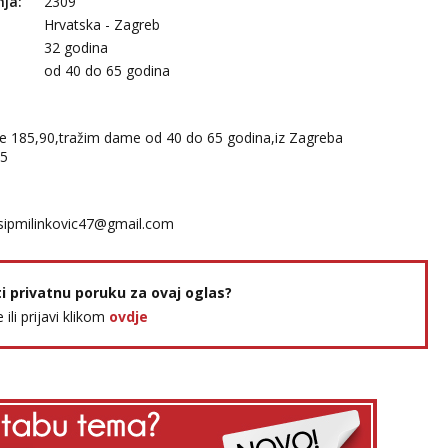
nja:
2309
Hrvatska - Zagreb
32 godina
:
od 40 do 65 godina
e 185,90,tražim dame od 40 do 65 godina,iz Zagreba
55
sipmilinkovic47@gmail.com
ti privatnu poruku za ovaj oglas?
e ili prijavi klikom
ovdje