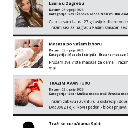
Laura u Zagrebu
Datum
: 28.srpnja 2026.
Kategorija:
Sex
Ženska osoba traži mušku oso
Ciao ja sam Laura 27 g i uvijek diskretno i 
Trazim sex za nagradu Radim klasican sex 
me mozes i ljubiti po tijelu Iskljucivo ner
Masaza po vašem izboru
Datum
: 28.srpnja 2026.
Kategorija:
Masaže i striptiz
Erotske masaze 
Pružam sve vrste masaža za dame. Tražim i 
mail.
TRAZIM AVANTURU
Datum
: 28.srpnja 2026.
Kategorija:
Sex
Muška osoba traži žensku oso
Trazim zabavu i avanturu u diskreciji i dob
Ddd3982 Fejk likovi i pederi - blok i prijava.
Traži se cura/dama Split