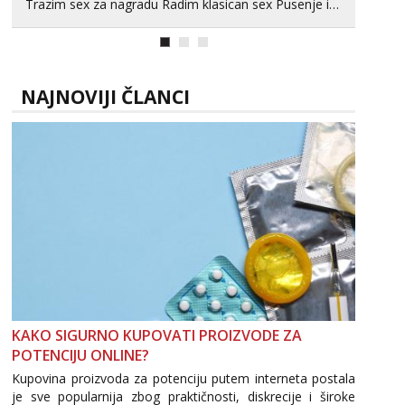
Trazim sex za nagradu Radim klasican sex Pusenje i
gutanje sperme Erotsko rublje imam uvijek Lizati me
mozes i ljubiti po tijelu Iskljucivo neradim analni !!! I
neljubim se Wha...
NAJNOVIJI ČLANCI
KAKO SIGURNO KUPOVATI PROIZVODE ZA
POTENCIJU ONLINE?
Kupovina proizvoda za potenciju putem interneta postala
je sve popularnija zbog praktičnosti, diskrecije i široke