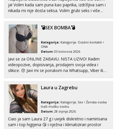
ja! Volim kada sam puna kao paprika, izdržljiva sam i
nikada mi nije dosta seksa. Volim grubi seks i više
puta dnevno bilo kad i bilo gdje zato se javi što prije
da me isprobaš Klikni na link ispod i nadji me tamo,
💣SEX BOMBA💣
cekam te!
Kategorija:
Kategorija:
Osobni kontakti
ONA
Datum:
03.kolovoza 2026.
Javi se za ONLINE ZABAVU. NISTA UZIVO! Radim
videopozive, dopisivanja, prodajem svoja videa i
slikice. 😚 Javi mi se porukom na Whatsupp, Viber ili
Telegram. +385 91 723 0045
Laura u Zagrebu
Kategorija:
Kategorija:
Sex
Ženska osoba
traži mušku osobu
Datum:
28.srpnja 2026.
Ciao ja sam Laura 27 g i uvijek diskretno i namirisana
sam i top higijena 😘 i nježna i klimatiziran prostor