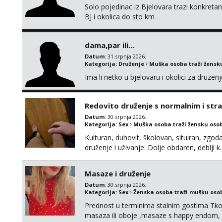
Solo pojedinac iz Bjelovara trazi konkret
BJ i okolica do sto km
dama,par ili...
Datum
: 31.srpnja 2026.
Kategorija:
Druženje
Muška osoba traži žensk
Ima li netko u bjelovaru i okolici za druze
Redovito druženje s normalnim i st
Datum
: 30.srpnja 2026.
Kategorija:
Sex
Muška osoba traži žensku oso
Kulturan, duhovit, školovan, situiran, zgod
druženje i uživanje. Dolje obdaren, deblji k
redovito (ako zelite uz diskreciju) kod men
u sexu, bez tabua i limita, otvoren i komun
Masaze i druženje
Datum
: 30.srpnja 2026.
Kategorija:
Sex
Ženska osoba traži mušku oso
Prednost u terminima stalnim gostima Tko i
masaza ili oboje ,masaze s happy endom, i