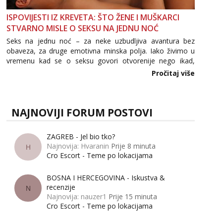
ISPOVIJESTI IZ KREVETA: ŠTO ŽENE I MUŠKARCI
STVARNO MISLE O SEKSU NA JEDNU NOĆ
Seks na jednu noć – za neke uzbudljiva avantura bez
obaveza, za druge emotivna minska polja. Iako živimo u
vremenu kad se o seksu govori otvorenije nego ikad,
tema „jedne noći strasti“ i dalje izaziva burne rasprave. Što
Pročitaj više
zapravo misle žene, a što muškarci? Jesu...
NAJNOVIJI FORUM POSTOVI
ZAGREB - Jel bio tko?
Najnovija: Hvaranin
Prije 8 minuta
H
Cro Escort - Teme po lokacijama
BOSNA I HERCEGOVINA - Iskustva &
recenzije
N
Najnovija: nauzer1
Prije 15 minuta
Cro Escort - Teme po lokacijama