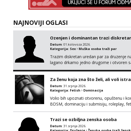
NAJNOVIJI OGLASI
Ozenjen i dominantan trazi diskretan
Datum
: 01.kolovoza 2026.
Kategorija:
Sex
Muška osoba traži par
Trazim diskretan uredan par za druzenje na
lagano drkamo jedno drugome i otvoren sa
bih upoznati bracni par u HR koji bi zelio p
diskretan. 195 100 44 godine Strogo okolic
Za ženu koja zna što želi, ali voli istra
Datum
: 31.srpnja 2026.
Kategorija:
Fetish
Dominacija
Volio bih upoznati otvorenu, opuštenu i kom
BDSM, dominaciju i submisiju, roleplay, feti
Obožavam starije, zrele i samopouzdane zene
ako trazite nesto izvan braka koji je upao
Trazi se ozbiljna zenska osoba
Datum
: 31.srpnja 2026.
Kategorija:
Druženje
Ženska osoba traži žens