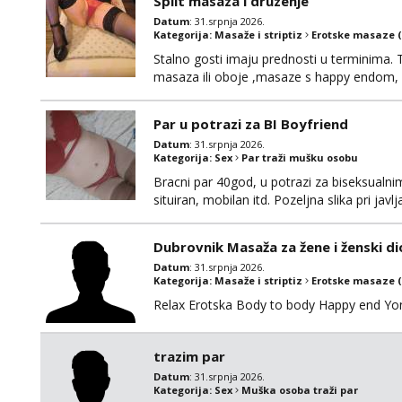
Split masaza i druzenje
Datum
: 31.srpnja 2026.
Kategorija:
Masaže i striptiz
Erotske masaze 
Stalno gosti imaju prednosti u terminima. T
masaza ili oboje ,masaze s happy endom, i
za info maserkasplit96@gmail.com ili poša
2 ujutro ili kasnije🤦🏼‍♀️ali nećete dobiti o
Par u potrazi za BI Boyfriend
Datum
: 31.srpnja 2026.
Kategorija:
Sex
Par traži mušku osobu
Bracni par 40god, u potrazi za biseksualni
situiran, mobilan itd. Pozeljna slika pri javlj
Dubrovnik Masaža za žene i ženski di
Datum
: 31.srpnja 2026.
Kategorija:
Masaže i striptiz
Erotske masaze 
Relax Erotska Body to body Happy end Yo
trazim par
Datum
: 31.srpnja 2026.
Kategorija:
Sex
Muška osoba traži par