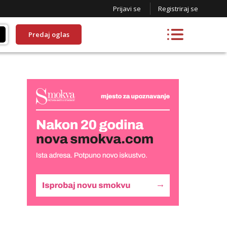
Prijavi se
Registriraj se
Predaj oglas
Liliana
Razgovaram :)