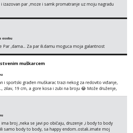
an i izazovan par ,moze i samk promatranje uz moju nagradu
u osobu
nje Par ,dama... Za par ili.damu moguca moja galantnost
rastvenim muškarcem
bu
an i sportski građen muškarac trazi nekog za redovito viđanje,
..., zilav, 19 cm, a gore kosa i zubi na broju 😂 Može druženje,
e u Zagrebu, vikendici, na moru itd.. . Super masiram, izvrstan
ikativan. Moguce i kombinacije ŽŽM ...
bu
ma broj ,neka se javi po običaju, druzenje ,i body to body
li samo body to body, sa happy endom..ostali..imate moj