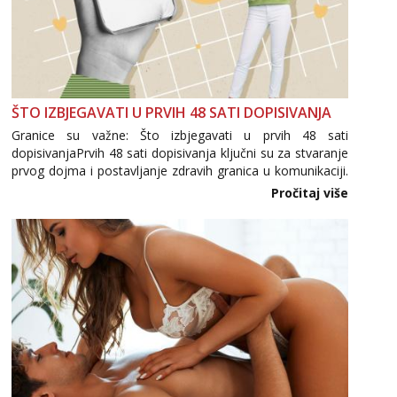
ŠTO IZBJEGAVATI U PRVIH 48 SATI DOPISIVANJA
Granice su važne: Što izbjegavati u prvih 48 sati
dopisivanjaPrvih 48 sati dopisivanja ključni su za stvaranje
prvog dojma i postavljanje zdravih granica u komunikaciji.
Važno je izbjeći prebrzo otkrivanje osobnih ili intimnih
Pročitaj više
informacija, jer nepoznata osoba još nije zaslužila to
povjerenje. Takođe...