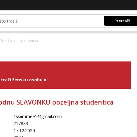
Pretraži
ONKU pozeljna studentica
traži žensku osobu
»
odnu SLAVONKU pozeljna studentica
1ssiimmee1@gmail.com
217833
17.12.2024