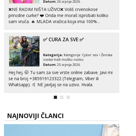
Datum:
26.srpnja 2026.
❌NE RADIM NIŠTA UŽIVO❌ Voliš crvenokose
prirodne curke? ❤️ Onda me moraš isprobati koliko
sam vruča.‎ ️‍🔥 MLADA vražica koja ima 100%
prorodne grudi, 💦 Misli su mi uvijek prljave i u svemu
vidim samo užitak. 💦 U mojoj raznolikoj ponudi
✅ CURA ZA SVE ✅
možeš pranaći nešto po svojoj mjeri. Sexi videa s
kolegica...
Kategorija:
Kategorija:
Cyber sex
Ženska
osoba traži mušku osobu
Datum:
25.srpnja 2026.
Hej hej. 🤭 Tu sam za sve vrste online zabave. Javi mi
se na broj +385919123322 (Telegram, Viber ili
Whatsapp). 🤙 NE javljaj se na uzivo. Hvala.
NAJNOVIJI ČLANCI