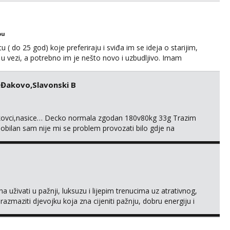
bu
 ( do 25 god) koje preferiraju i sviđa im se ideja o starijim,
 vezi, a potrebno im je nešto novo i uzbudljivo. Imam
ed. Ne mislim mijenjati svoju životnu situaciju, a isto očekujem
i dogovor. Tako da bi ti bila moja mala t...
,Đakovo,Slavonski B
vinkovci,nasice… Decko normala zgodan 180v80kg 33g Trazim
bilan sam nije mi se problem provozati bilo gdje na
a dama neka se javi sa uvjetima i zeljama 095 5129 864
a uživati u pažnji, luksuzu i lijepim trenucima uz atrativnog,
azmaziti djevojku koja zna cijeniti pažnju, dobru energiju i
amo iskren dogovor, privlačnost i uživanje u životu. Ako si
etnost mi je jako bitna...