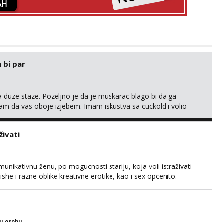
 bi par
 duze staze. Pozeljno je da je muskarac blago bi da ga
m da vas oboje izjebem. Imam iskustva sa cuckold i volio
robati ili masta o tako necemu. Ja sam nepusac, cist, uredan i
a Rijeke lp
živati
unikativnu ženu, po mogucnosti stariju, koja voli istraživati
she i razne oblike kreativne erotike, kao i sex opcenito.
. Iskustvo, godine, izgled nisu presudni, kao niti cinjenica
 u monotoniju svakodnevnice. Ono što mi je važ...
ku osobu