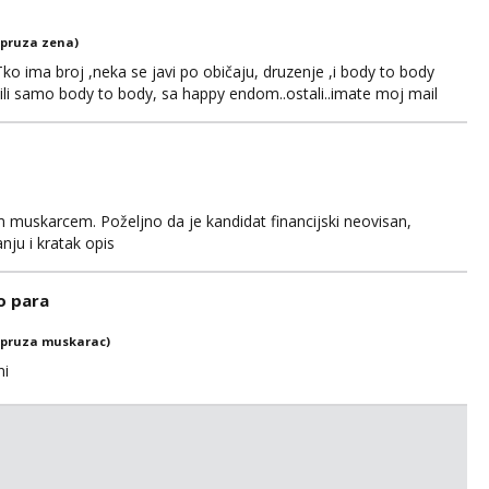
(pruza zena)
ko ima broj ,neka se javi po običaju, druzenje ,i body to body
li samo body to body, sa happy endom..ostali..imate moj mail
ljite upit na WhatsApp 0958296578 (neki od vas salju poruke u
dgovor u to vrime vec 9 do 21) odno...
m muskarcem. Poželjno da je kandidat financijski neovisan,
anju i kratak opis
o para
(pruza muskarac)
ni