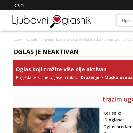
Forum
Ljubavni oglasnik
›
Druženje
›
Muška osoba traži žensku osobu
› trazim ugodnu SLAV
OGLAS JE NEAKTIVAN
Oglas koji tražite više nije aktivan
Pogledajte slične oglase u rubrici:
Druženje
>
Muška osoba 
trazim ug
Korisnik:
ID oglasa:
Oglas predan: