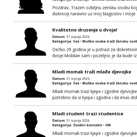
Pozdrav, Trazim ozbiljnu zensku osobu ko
diskreciji naravno uz moj blagoslov i moje z
ako se stvari poklope i ja bi bila prisutna.
Kvalitetno druzenje u dvoje!
Datum
: 31.srpnja 2026.
Kategorija:
Sex
Muška osoba traži žensku oso
Dečko 29 godina je u potrazi za diskretn
dvoje.Mobilan sam i pozeljno je da bude iz 
javi se za brz i diskretan dogovor na wha
Mladi momak traži mlađe djevojke
Datum
: 31.srpnja 2026.
Kategorija:
Sex
Muška osoba traži žensku oso
Mladi momak trazi lijepe i zgodne djevojke
potrebno da si lijepa i zgodna i da imas d
Javiti se mozete na gmail nepoznatn45@gma
decko da bi razmijenio slike ili videa djevo
Mladi student trazi studentice
Datum
: 31.srpnja 2026.
Kategorija:
Osobni kontakti
ON
Mladi momak trazi lijepe i zgodne djevojke