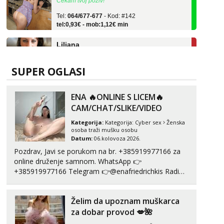
Tel:
064/677-677
- Kod: #142
tel:0,93€ - mob:1,12€ min
Liliana
Razgovaram :)
Tel:
064/677-677
- Kod: #69
tel:0,93€ - mob:1,12€ min
SUPER OGLASI
Obavijesti me kada se oslobodi
Monika
ENA 🔥ONLINE S LICEM🔥
Razgovaram :)
CAM/CHAT/SLIKE/VIDEO
Tel:
064/677-677
- Kod: #133
Kategorija:
Kategorija:
Cyber sex
Ženska
tel:0,93€ - mob:1,12€ min
osoba traži mušku osobu
Obavijesti me kada se oslobodi
Datum:
06.kolovoza 2026.
Pozdrav, Javi se porukom na br. +385919977166 za
Ivančica
online druženje samnom. WhatsApp 👉
Čekam tvoj poziv!
+385919977166 Telegram 👉@enafriedrichkis Radim
Tel:
064/677-677
- Kod: #108
videopozive s licem, solo i s partnerom, kolegicama
tel:0,93€ - mob:1,12€ min
(Tina&Natali), razne kombinacije halteri, haljine,
Želim da upoznam muškarca
štikle, samostojeće itd. Nudim svakakva videa seksa,
Zara
puš...
za dobar provod 💋🌺
Čekam tvoj poziv!