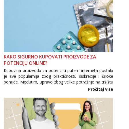
KAKO SIGURNO KUPOVATI PROIZVODE ZA
POTENCIJU ONLINE?
Kupovina proizvoda za potenciju putem interneta postala
je sve popularnija zbog praktičnosti, diskrecije i široke
ponude. Međutim, upravo zbog velike potražnje na tržištu
se pojavljuju i brojni krivotvoreni proizvodi, nepouzdane
Pročitaj više
internetske trgovine te proizvodi nepoznatog podrijetla. ...