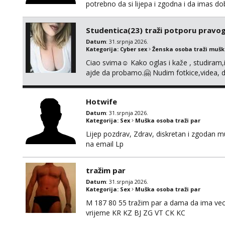
potrebno da si lijepa i zgodna i da imas d
Javiti se mozete na gmail nepoznatn45@gma
decko da bi razmijenio slike ili videa djevo
Studentica(23) traži potporu pravo
Datum
: 31.srpnja 2026.
Kategorija:
Cyber sex
Ženska osoba traži muš
Ciao svima☺️ Kako oglas i kaže , studiram
ajde da probamo.🤗 Nudim fotkice,videa, d
tome slično u zamjenu za mjesečni đepara
vrijeme. Malo jesam sramežljiva ali potrud
Hotwife
Datum
: 31.srpnja 2026.
Kategorija:
Sex
Muška osoba traži par
Lijep pozdrav, Zdrav, diskretan i zgodan 
na email Lp
tražim par
Datum
: 31.srpnja 2026.
Kategorija:
Sex
Muška osoba traži par
M 187 80 55 tražim par a dama da ima vec
vrijeme KR KZ BJ ZG VT CK KC