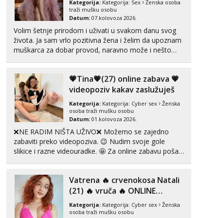
Kategorija:
Kategorija:
Sex
Ženska osoba
Tel:
064/677-677
- Kod: #123
traži mušku osobu
tel:0,93€ - mob:1,12€ min
Datum:
07.kolovoza 2026.
Volim šetnje prirodom i uživati u svakom danu svog
Anđela
života. Ja sam vrlo pozitivna žena i želim da upoznam
Čekam tvoj poziv!
muškarca za dobar provod, naravno može i nešto
više.💋🌺 Klikni na link ispod i nadji me tamo, cekam
Tel:
064/677-677
- Kod: #142
tel:0,93€ - mob:1,12€ min
te!
💗Tina💗(27) online zabava 💗
videopoziv kakav zaslužuješ
Kategorija:
Kategorija:
Cyber sex
Ženska
osoba traži mušku osobu
Datum:
01.kolovoza 2026.
❌NE RADIM NIŠTA UŽIVO❌ Možemo se zajedno
zabaviti preko videopoziva. 😉 Nudim svoje gole
slikice i razne videouradke. 🤩 Za online zabavu pošalji
poruku na Whatsapp, Telegram ili Viber. 😎 +385 91
912 3322 Za provjeru moje autentičnosti možeš me
Vatrena ‎️‍🔥 crvenokosa Natali
vidjeti na videopozivu. 😉 S vama sam vec 5 ...
(21) ‎️‍🔥 vruča‎ ️‍🔥 ONLINE
ZABAVA
Kategorija:
Kategorija:
Cyber sex
Ženska
osoba traži mušku osobu