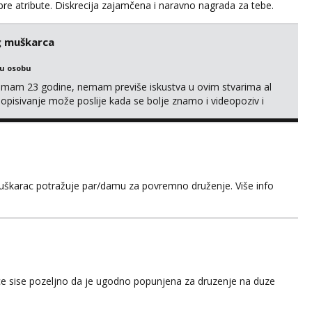
obre atribute. Diskrecija zajamčena i naravno nagrada za tebe.
il.com ili na telegram @nepoznatnetko. Ili ako ima koji
jkama koje posjeduje ili poznaje neku neka se javi t...
g muškarca
ku osobu
,imam 23 godine, nemam previše iskustva u ovim stvarima al
opisivanje može poslije kada se bolje znamo i videopoziv i
c. Idealno ne nešto jednokratno već dogovoreno i na dulje
it ću se da budeš zadovoljan i da imaš nekog za svakodn...
muškarac potražuje par/damu za povremno druženje. Više info
e sise pozeljno da je ugodno popunjena za druzenje na duze