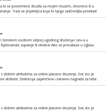
ja bi se povremeno druzila sa mojim muzem, otvoreno ili u
nanje. Trazi se prijateljica koja bi njega zadovoljila ponekad
 Ocekujem te. Hvala
bu
om ženskom osobom zeljnoj ugodnog druženja i sex-a u
Bjelovarske zupanije ili okolice! Ako se pronalazis u oglasu
pp/viber/sms! 099 746 2081
bu
 s dobrim atributima za online placeno druzenje. Sve sto je
obre atribute. Diskrecija zajamčena i naravno nagrada za tebe.
il.com ili na telegram @nepoznatnetko. Ili ako ima koji
jkama koje posjeduje ili poznaje neku neka se javi t...
 s dobrim atributima za online placeno druzenje. Sve sto je