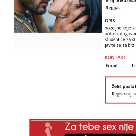
Broj prikaziva
Regija:
OPIS
pozeljne koje z
potrebi dogovor
studentice za st
javite se za br
KONTAKT
Email
1s
Želiš posla
Registriraj s