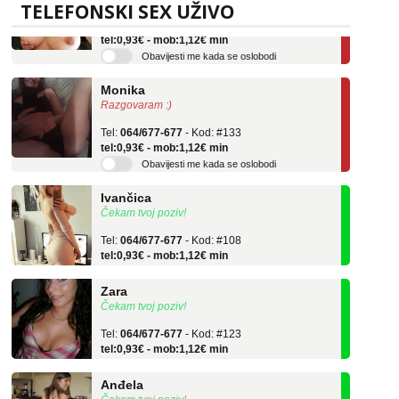
TELEFONSKI SEX UŽIVO
Tel:
064/677-677
- Kod: #69
tel:0,93€ - mob:1,12€ min
Obavijesti me kada se oslobodi
Monika
Razgovaram :)
Tel:
064/677-677
- Kod: #133
tel:0,93€ - mob:1,12€ min
Obavijesti me kada se oslobodi
Ivančica
Čekam tvoj poziv!
Tel:
064/677-677
- Kod: #108
tel:0,93€ - mob:1,12€ min
Zara
Čekam tvoj poziv!
Tel:
064/677-677
- Kod: #123
tel:0,93€ - mob:1,12€ min
Anđela
Čekam tvoj poziv!