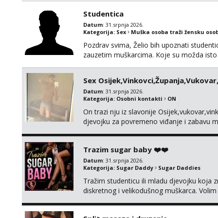
Studentica
Datum
: 31.srpnja 2026.
Kategorija:
Sex
Muška osoba traži žensku oso
Pozdrav svima, Želio bih upoznati studenticu
zauzetim muškarcima. Koje su možda isto u
sređeni život, ali poprilično zauzeti raspor
i od tebe. Potrebna je diskrecija i međusobn
Sex Osijek,Vinkovci,Županja,Vukovar
Datum
: 31.srpnja 2026.
Kategorija:
Osobni kontakti
ON
On trazi nju iz slavonije Osijek,vukovar,
djevojku za povremeno viđanje i zabavu mo
podrucje SLAVONIJE …ako ima neka djevojk
Trazim sugar baby ❤️❤️
Datum
: 31.srpnja 2026.
Kategorija:
Sugar Daddy
Sugar Daddies
Tražim studenticu ili mladu djevojku koja zn
diskretnog i velikodušnog muškarca. Volim r
zajedničke trenutke. Bez igrica i drame – s
samouvjerena i znaš što želiš, javi se. Diskr