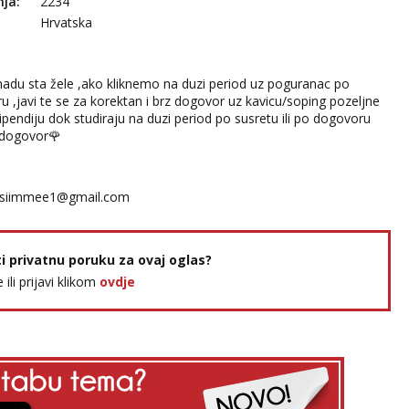
nja:
2234
Hrvatska
nadu sta žele ,ako kliknemo na duzi period uz poguranac po
u ,javi te se za korektan i brz dogovor uz kavicu/soping pozeljne
ipendiju dok studiraju na duzi period po susretu ili po dogovoru
z dogovor🌹
siimmee1@gmail.com
ti privatnu poruku za ovaj oglas?
e ili prijavi klikom
ovdje