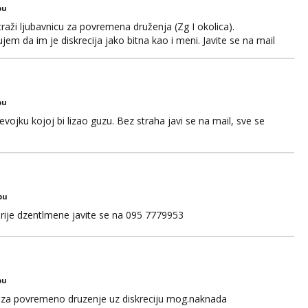
bu
aži ljubavnicu za povremena druženja (Zg I okolica).
em da im je diskrecija jako bitna kao i meni. Javite se na mail
bu
ojku kojoj bi lizao guzu. Bez straha javi se na mail, sve se
bu
rije dzentlmene javite se na 095 7779953
bu
za povremeno druzenje uz diskreciju mog.naknada