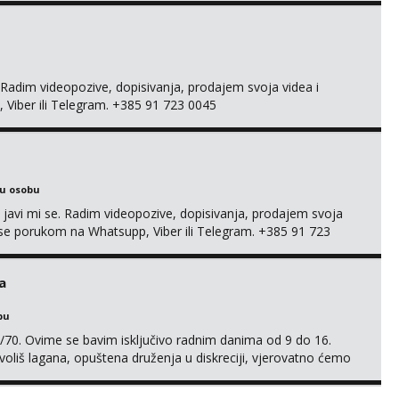
adim videopozive, dopisivanja, prodajem svoja videa i
, Viber ili Telegram. +385 91 723 0045
ku osobu
, javi mi se. Radim videopozive, dopisivanja, prodajem svoja
 mi se porukom na Whatsupp, Viber ili Telegram. +385 91 723
a
bu
/70. Ovime se bavim isključivo radnim danima od 9 do 16.
oliš lagana, opuštena druženja u diskreciji, vjerovatno ćemo
također, nisam zainteresirana za one and done susrete. Ako
sa nečime o sebi i tome što voliš seksualno za daljnji d...