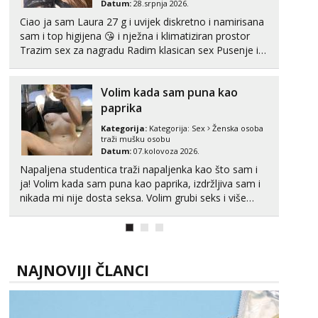
Datum:
28.srpnja 2026.
tel:0,93€ - mob:1,12€ min
Ciao ja sam Laura 27 g i uvijek diskretno i namirisana
Anita
sam i top higijena 😘 i nježna i klimatiziran prostor
Čekam tvoj poziv!
Trazim sex za nagradu Radim klasican sex Pusenje i
gutanje sperme Erotsko rublje imam uvijek Lizati me
Tel:
064/677-677
- Kod: #87
mozes i ljubiti po tijelu Iskljucivo neradim analni !!! I
tel:0,93€ - mob:1,12€ min
Volim kada sam puna kao
neljubim se Wha...
paprika
Zara
Čekam tvoj poziv!
Kategorija:
Kategorija:
Sex
Ženska osoba
traži mušku osobu
Tel:
064/677-677
- Kod: #123
Datum:
07.kolovoza 2026.
tel:0,93€ - mob:1,12€ min
Napaljena studentica traži napaljenka kao što sam i
Anđela
ja! Volim kada sam puna kao paprika, izdržljiva sam i
Čekam tvoj poziv!
nikada mi nije dosta seksa. Volim grubi seks i više
puta dnevno bilo kad i bilo gdje zato se javi što prije
Tel:
064/677-677
- Kod: #142
da me isprobaš Klikni na link ispod i nadji me tamo,
tel:0,93€ - mob:1,12€ min
cekam te!
NAJNOVIJI ČLANCI