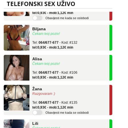
TELEFONSKI SEX UŽIVO
Tel:
064/677-677
- Kod: #69
tel:0,93€ - mob:1,12€ min
Obavijesti me kada se oslobodi
Biljana
Čekam tvoj poziv!
Tel:
064/677-677
- Kod: #132
tel:0,93€ - mob:1,12€ min
Alisa
Čekam tvoj poziv!
Tel:
064/677-677
- Kod: #106
tel:0,93€ - mob:1,12€ min
Žana
Razgovaram :)
Tel:
064/677-677
- Kod: #135
tel:0,93€ - mob:1,12€ min
Obavijesti me kada se oslobodi
Lili
Čekam tvoj poziv!