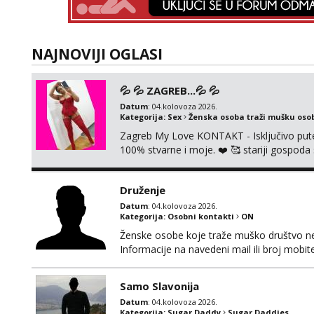
NAJNOVIJI OGLASI
💦 💦 ZAGREB...💦 💦
Datum
: 04.kolovoza 2026.
Kategorija:
Sex
Ženska osoba traži mušku oso
Zagreb My Love KONTAKT - Isključivo put
100% stvarne i moje. ❤️ 🥰 stariji gospoda
putem WhatsAppa. ❗️❗️❗️ Samo u mom stanu; či
nalazim se u centru grada. 🚫 NE POZIVI 
Druženje
Datum
: 04.kolovoza 2026.
Kategorija:
Osobni kontakti
ON
Ženske osobe koje traže muško društvo neka
Informacije na navedeni mail ili broj mobite
Samo Slavonija
Datum
: 04.kolovoza 2026.
Kategorija:
Sugar Daddy
Sugar Daddies