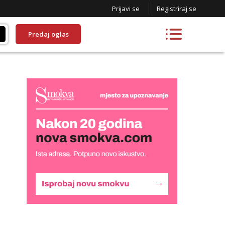
Prijavi se
Registriraj se
Predaj oglas
Liliana
Razgovaram :)