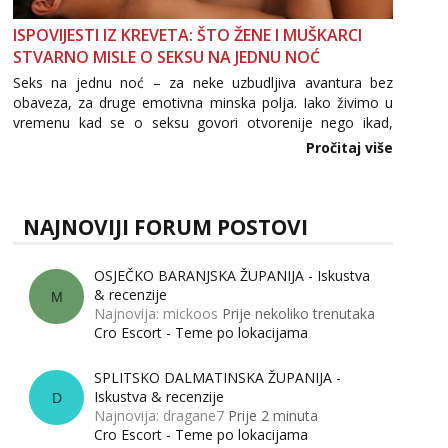
ISPOVIJESTI IZ KREVETA: ŠTO ŽENE I MUŠKARCI
STVARNO MISLE O SEKSU NA JEDNU NOĆ
Seks na jednu noć – za neke uzbudljiva avantura bez
obaveza, za druge emotivna minska polja. Iako živimo u
vremenu kad se o seksu govori otvorenije nego ikad,
tema „jedne noći strasti“ i dalje izaziva burne rasprave. Što
Pročitaj više
zapravo misle žene, a što muškarci? Jesu...
NAJNOVIJI FORUM POSTOVI
OSJEČKO BARANJSKA ŽUPANIJA - Iskustva
& recenzije
M
Najnovija: mickoos
Prije nekoliko trenutaka
Cro Escort - Teme po lokacijama
SPLITSKO DALMATINSKA ŽUPANIJA -
Iskustva & recenzije
D
Najnovija: dragane7
Prije 2 minuta
Cro Escort - Teme po lokacijama