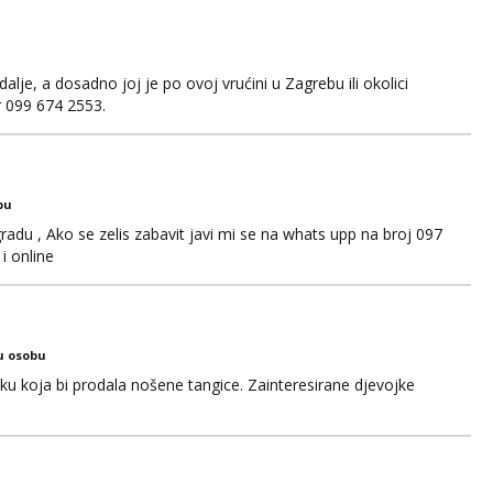
je, a dosadno joj je po ovoj vrućini u Zagrebu ili okolici
er 099 674 2553.
bu
adu , Ako se zelis zabavit javi mi se na whats upp na broj 097
i online
u osobu
jku koja bi prodala nošene tangice. Zainteresirane djevojke