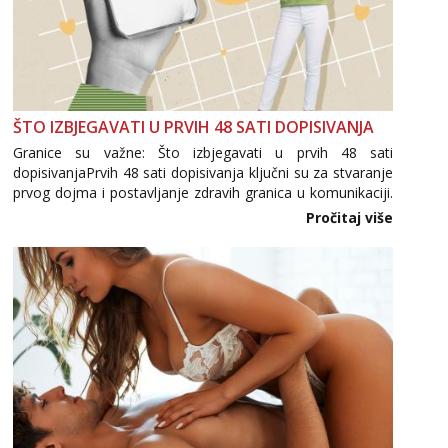
ŠTO IZBJEGAVATI U PRVIH 48 SATI DOPISIVANJA
Granice su važne: Što izbjegavati u prvih 48 sati
dopisivanjaPrvih 48 sati dopisivanja ključni su za stvaranje
prvog dojma i postavljanje zdravih granica u komunikaciji.
Važno je izbjeći prebrzo otkrivanje osobnih ili intimnih
Pročitaj više
informacija, jer nepoznata osoba još nije zaslužila to
povjerenje. Takođe...