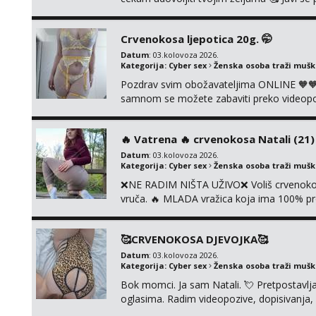
ćemo se zabaviti. Radim videopozive solo 
diram, s kolegicama, s dečkom, igračkama
Crvenokosa ljepotica 20g. 🤭
Čekam...
Datum
: 03.kolovoza 2026.
Kategorija:
Cyber sex
Ženska osoba traži muš
Pozdrav svim obožavateljima ONLINE 🧡🧡
samnom se možete zabaviti preko videopoziv
kolegicama, svaka je drugačija 😉 Radim i v
i slike s licem u raznim kombinacijama isto 
‎️‍🔥 Vatrena ‎️‍🔥 crvenokosa Natali (21) ‎️
Datum
: 03.kolovoza 2026.
Kategorija:
Cyber sex
Ženska osoba traži muš
❌NE RADIM NIŠTA UŽIVO❌ Voliš crvenokose
vruča.‎ ️‍🔥 MLADA vražica koja ima 100% pr
samo užitak. 💦 U mojoj raznolikoj ponudi 
kolegicama, dečkom ili pak ja sama di se 
🥰CRVENOKOSA DJEVOJKA🥰
dovoljna uvije...
Datum
: 03.kolovoza 2026.
Kategorija:
Cyber sex
Ženska osoba traži muš
Bok momci. Ja sam Natali. 💘 Pretpostavl
oglasima. Radim videopozive, dopisivanja, p
porukom na Whatsupp, Viber ili Telegram.