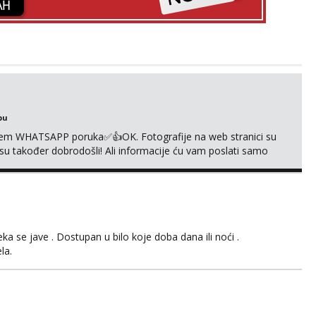
bu
em WHATSAPP poruka✅️👍OK. Fotografije na web stranici su
 su također dobrodošli! Ali informacije ću vam poslati samo
sta kupaonica i ručnici za vas prije ili poslije masaže,
,❌️ NE SEXCAM, ❌️NE SEXCHATTING🚫...
 se jave . Dostupan u bilo koje doba dana ili noći .
la.