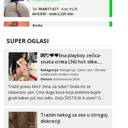
Tel:
064/677-677
- Kod: #128
tel:0,93€ - mob:1,12€ min
Anita
Čekam tvoj poziv!
Tel:
064/677-677
- Kod: #87
tel:0,93€ - mob:1,12€ min
SUPER OGLASI
Zara
💌💘💝💗Ena playboy zečica-
Čekam tvoj poziv!
sisata crnka (36) hot slike,
Tel:
064/677-677
- Kod: #123
videa i c2c💗
tel:0,93€ - mob:1,12€ min
Kategorija:
Kategorija:
Cyber sex
Ženska
osoba traži mušku osobu
Datum:
06.kolovoza 2026.
Anđela
Čekam tvoj poziv!
Tražiš pravu MILF ženu za sebe? Onda mi se
obavezno javi. Crna duga kosa koja prekriva bujne
Tel:
064/677-677
- Kod: #142
grudi kakve još nisi vidio, čista ŠESTICA! A usne? O
tel:0,93€ - mob:1,12€ min
usnama bolje da ni ne pričam. Prave pune usne koje
će ti se urezati u pamćenje, jer vjeruj mi, takve još
Liliana
Trazim nekog za sex u strogoj
nisi vidio. Uvijek sam spremna za ONLOINE zabavu...
Razgovaram :)
diskreciji
Tel:
064/677-677
- Kod: #69