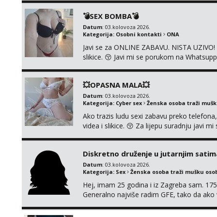
💣SEX BOMBA💣
Datum
: 03.kolovoza 2026.
Kategorija:
Osobni kontakti
ONA
Javi se za ONLINE ZABAVU. NISTA UZIVO! R
slikice. 😚 Javi mi se porukom na Whatsupp
💥OPASNA MALA💥
Datum
: 03.kolovoza 2026.
Kategorija:
Cyber sex
Ženska osoba traži muš
Ako trazis ludu sexi zabavu preko telefona
videa i slikice. 😚 Za lijepu suradnju javi
0045
Diskretno druženje u jutarnjim satim
Datum
: 03.kolovoza 2026.
Kategorija:
Sex
Ženska osoba traži mušku oso
Hej, imam 25 godina i iz Zagreba sam. 175
Generalno najviše radim GFE, tako da ako v
si pasati. Preferiram dugoročna druženja 
se nalaziš u ovome, javi mi se na WhatsApp 