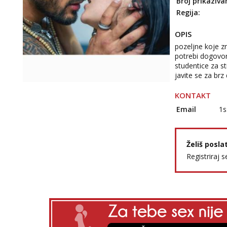
Broj prikaziva
Regija:
OPIS
pozeljne koje z
potrebi dogovor
studentice za st
javite se za br
KONTAKT
Email
1s
Želiš posla
Registriraj s