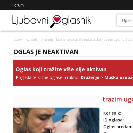
Forum
Ljubavni oglasnik
›
Druženje
›
Muška osoba traži žensku osobu
› trazim ugodnu SLAV
OGLAS JE NEAKTIVAN
Oglas koji tražite više nije aktivan
Pogledajte slične oglase u rubrici:
Druženje
>
Muška osoba 
trazim ug
Korisnik:
ID oglasa:
Oglas predan: