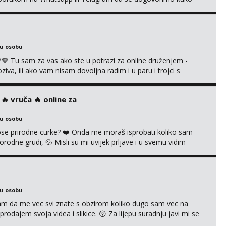
i s kolegicom, imam foto i video materijal u kojem se sama
 itd. Radim dopisivanje o seksi temama koje nas uzbuđuju 🤭
ku osobu
 Tu sam za vas ako ste u potrazi za online druženjem -
a, ili ako vam nisam dovoljna radim i u paru i trojci s
ruća tipkanja uz slike i hot line pozive. Za vas sam pripremila
kao i razna videa 😈 Volim kinky stvari i dominaciju 🤫 ...
‍🔥 vruča‎ ️‍🔥 online za
ku osobu
 prirodne curke? ❤️ Onda me moraš isprobati koliko sam
orodne grudi, 💦 Misli su mi uvijek prljave i u svemu vidim
možeš pranaći nešto po svojoj mjeri. Sexi videa s
dovodim do ludila. 🍑 Naravno ako ti moja ponuda nije
ku osobu
jam da me vec svi znate s obzirom koliko dugo sam vec na
rodajem svoja videa i slikice. 😚 Za lijepu suradnju javi mi se
 +385 91 723 0045