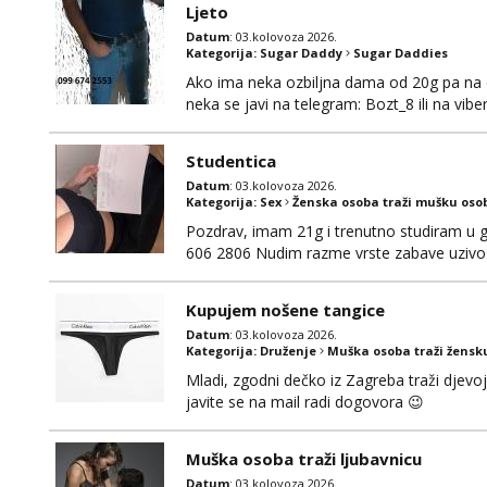
Ljeto
Datum
: 03.kolovoza 2026.
Kategorija:
Sugar Daddy
Sugar Daddies
Ako ima neka ozbiljna dama od 20g pa na dal
neka se javi na telegram: Bozt_8 ili na vib
Studentica
Datum
: 03.kolovoza 2026.
Kategorija:
Sex
Ženska osoba traži mušku oso
Pozdrav, imam 21g i trenutno studiram u gr
606 2806 Nudim razme vrste zabave uzivo 
Kupujem nošene tangice
Datum
: 03.kolovoza 2026.
Kategorija:
Druženje
Muška osoba traži žensk
Mladi, zgodni dečko iz Zagreba traži djevo
javite se na mail radi dogovora 😉
Muška osoba traži ljubavnicu
Datum
: 03.kolovoza 2026.