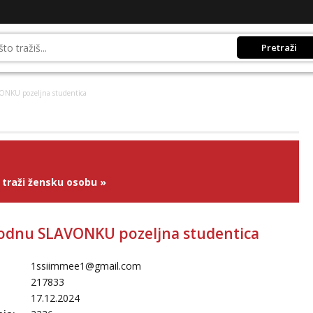
Pretraži
ONKU pozeljna studentica
traži žensku osobu
»
odnu SLAVONKU pozeljna studentica
1ssiimmee1@gmail.com
217833
17.12.2024