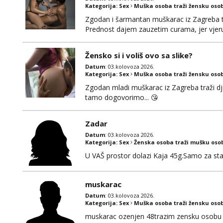
Kategorija:
Sex
Muška osoba traži žensku oso
Zgodan i šarmantan muškarac iz Zagreba tr
Prednost dajem zauzetim curama, jer vjeruj
gdje možemo započeti razgovor... 💋
Žensko si i voliš ovo sa slike?
Datum
: 03.kolovoza 2026.
Kategorija:
Sex
Muška osoba traži žensku oso
Zgodan mladi muškarac iz Zagreba traži djev
tamo dogovorimo... 😘
Zadar
Datum
: 03.kolovoza 2026.
Kategorija:
Sex
Ženska osoba traži mušku oso
U VAŠ prostor dolazi Kaja 45g.Samo za sta
muskarac
Datum
: 03.kolovoza 2026.
Kategorija:
Sex
Muška osoba traži žensku oso
muskarac ozenjen 48trazim zensku osobu 