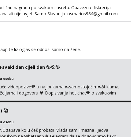
odličnu nagradu po svakom susretu. Obavezna diskrecija!
ana ali nije uvjet. Samo Slavonija. osmarios984@gmail.com
app te liz oglas se odnosi samo na žene.
vaki dan cijeli dan 💦💦💦
ku osobu
uće videopozive🧡 u najlonkama 👠samostojećim👠štiklama,
po željama i dogovoru 🧡 Dopisivanja hot chat🧡 o svakakvim
 solo squirt, razne anal igračke, vibratori, s PARTNEROM, S
 🔞 ❣️Radim već jako dugo, imam iskustva i više načina pla...
) 🥰
ku osobu
E zabava koju ćeš probati! Mlada sam i mazna . Jedva
se porukom na Whatsapp ili Telagram da se dogovorimo kako