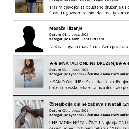
Tražim djevojku za opušteno druženje uz 
Susreti uglavnom radnim danima tijekom d
Masaža i lizanje
Datum
: 04.kolovoza 2026.
Kategorija:
Osobni kontakti
ON
Nježna i lagana masaža u vašem prostoru 
🔥🔥🔥NATALI ONLINE DRUŽENJE🔥🔥🔥s
Datum
: 03.kolovoza 2026.
Kategorija:
Cyber sex
Ženska osoba traži muš
⚠️SAMO ONLINE⚠️ Svaki dan tu za 🧡najvr
halterima 👠školarka👠 tajnica ili ostalo 
fetišima, ulogama i seksi temama 🧡 Videa
KOLEGICAMA lizanje, striptiz, footfetiši itd
🥰 Najbolja online zabava s Natali (21
Datum
: 03.kolovoza 2026.
Kategorija:
Cyber sex
Ženska osoba traži muš
❗ NE RADIM NIŠTA UŽIVO ❗ Najbolja ONLIN
čekam udovoljiti tvojim željama 🥰 Javi 