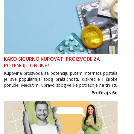
KAKO SIGURNO KUPOVATI PROIZVODE ZA
POTENCIJU ONLINE?
Kupovina proizvoda za potenciju putem interneta postala
je sve popularnija zbog praktičnosti, diskrecije i široke
ponude. Međutim, upravo zbog velike potražnje na tržištu
se pojavljuju i brojni krivotvoreni proizvodi, nepouzdane
Pročitaj više
internetske trgovine te proizvodi nepoznatog podrijetla. ...