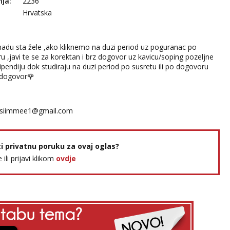
nja:
2236
Hrvatska
nadu sta žele ,ako kliknemo na duzi period uz poguranac po
u ,javi te se za korektan i brz dogovor uz kavicu/soping pozeljne
ipendiju dok studiraju na duzi period po susretu ili po dogovoru
z dogovor🌹
siimmee1@gmail.com
ti privatnu poruku za ovaj oglas?
e ili prijavi klikom
ovdje