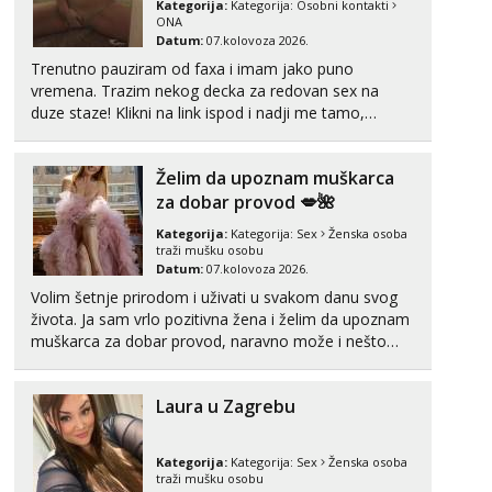
tel:0,93€ - mob:1,12€ min
Kategorija:
Kategorija:
Osobni kontakti
ONA
Obavijesti me kada se oslobodi
Datum:
07.kolovoza 2026.
Biljana
Trenutno pauziram od faxa i imam jako puno
Čekam tvoj poziv!
vremena. Trazim nekog decka za redovan sex na
duze staze! Klikni na link ispod i nadji me tamo,
Tel:
064/677-677
- Kod: #132
cekam te!
tel:0,93€ - mob:1,12€ min
Želim da upoznam muškarca
Alisa
Čekam tvoj poziv!
za dobar provod 💋🌺
Tel:
064/677-677
- Kod: #106
Kategorija:
Kategorija:
Sex
Ženska osoba
traži mušku osobu
tel:0,93€ - mob:1,12€ min
Datum:
07.kolovoza 2026.
Žana
Volim šetnje prirodom i uživati u svakom danu svog
Razgovaram :)
života. Ja sam vrlo pozitivna žena i želim da upoznam
muškarca za dobar provod, naravno može i nešto
Tel:
064/677-677
- Kod: #135
više.💋🌺 Klikni na link ispod i nadji me tamo, cekam
tel:0,93€ - mob:1,12€ min
te!
Obavijesti me kada se oslobodi
Laura u Zagrebu
Lili
Čekam tvoj poziv!
Kategorija:
Kategorija:
Sex
Ženska osoba
traži mušku osobu
Tel:
064/677-677
- Kod: #128