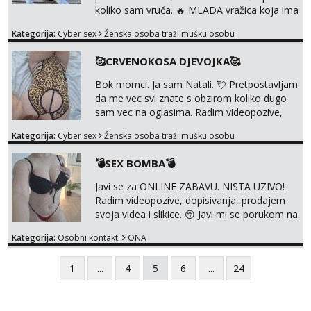
koliko sam vruča.‎ ️‍🔥 MLADA vražica koja ima
100% prorodne grudi, 💦 Misli su mi uvijek
Kategorija:
Cyber sex
Ženska osoba traži mušku osobu
prljave i u svemu vidim samo užitak. 💦 U
mojoj raznolikoj ponudi možeš pranaći nešto
🥰CRVENOKOSA DJEVOJKA🥰
po svojoj mjeri. Sexi videa s kolegicama,
dečkom ili pak ja sama di se dovodim do
Bok momci. Ja sam Natali. 💘 Pretpostavljam
ludila. 🍑 Naravno ako ti moja ponuda nije
da me vec svi znate s obzirom koliko dugo
dovoljna uvije...
sam vec na oglasima. Radim videopozive,
dopisivanja, prodajem svoja videa i slikice. 😚
Kategorija:
Cyber sex
Ženska osoba traži mušku osobu
Za lijepu suradnju javi mi se porukom na
Whatsupp, Viber ili Telegram. +385 91 723
💣SEX BOMBA💣
0045
Javi se za ONLINE ZABAVU. NISTA UZIVO!
Radim videopozive, dopisivanja, prodajem
svoja videa i slikice. 😚 Javi mi se porukom na
Whatsupp, Viber ili Telegram. +385 91 723
Kategorija:
Osobni kontakti
ONA
0045
1
...
4
5
6
...
24