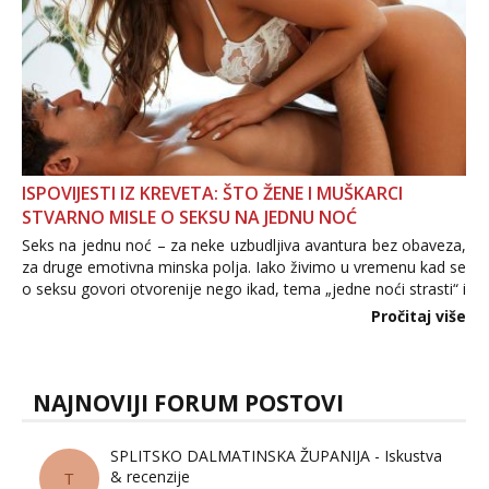
ISPOVIJESTI IZ KREVETA: ŠTO ŽENE I MUŠKARCI
STVARNO MISLE O SEKSU NA JEDNU NOĆ
Seks na jednu noć – za neke uzbudljiva avantura bez obaveza,
za druge emotivna minska polja. Iako živimo u vremenu kad se
o seksu govori otvorenije nego ikad, tema „jedne noći strasti“ i
dalje izaziva burne rasprave. Što zapravo misle žene, a što
Pročitaj više
muškarci? Jesu...
NAJNOVIJI FORUM POSTOVI
SPLITSKO DALMATINSKA ŽUPANIJA - Iskustva
& recenzije
T