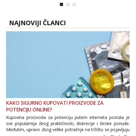
samo malo njeznosti i razumjevanja.
volim njezan seks i njezne poljupce po
tijelu koji me jako pale,obozavam kad
muskar...
NAJNOVIJI ČLANCI
KAKO SIGURNO KUPOVATI PROIZVODE ZA
POTENCIJU ONLINE?
Kupovina proizvoda za potenciju putem interneta postala je
sve popularnija zbog praktičnosti, diskrecije i široke ponude.
Međutim, upravo zbog velike potražnje na tržištu se pojavljuju
i brojni krivotvoreni proizvodi, nepouzdane internetske