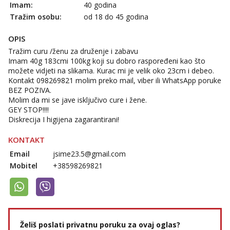
Imam:
40 godina
Obavijesti me kada se oslobodi
Tražim osobu:
od 18 do 45 godina
Lili
Čekam tvoj poziv!
OPIS
Tražim curu /ženu za druženje i zabavu
Tel:
064/677-677
- Kod: #128
tel:0,93€ - mob:1,12€ min
Imam 40g 183cmi 100kg koji su dobro raspoređeni kao što
možete vidjeti na slikama. Kurac mi je velik oko 23cm i debeo.
Anđela
Kontakt 098269821 molim preko mail, viber ili WhatsApp poruke
Čekam tvoj poziv!
BEZ POZIVA.
Molim da mi se jave isključivo cure i žene.
Tel:
064/677-677
- Kod: #142
GEY STOP!!!!
tel:0,93€ - mob:1,12€ min
Diskrecija I higijena zagarantirani!
Mira
KONTAKT
Čekam tvoj poziv!
Email
jsime23.5@gmail.com
Tel:
064/677-677
- Kod: #72
Mobitel
+38598269821
tel:0,93€ - mob:1,12€ min
Želiš poslati privatnu poruku za ovaj oglas?