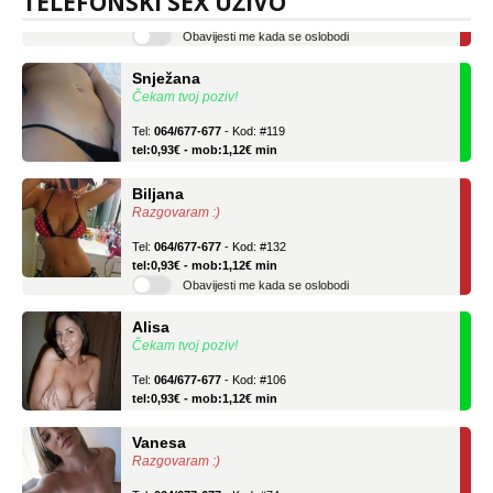
TELEFONSKI SEX UŽIVO
Obavijesti me kada se oslobodi
Snježana
Čekam tvoj poziv!
Tel:
064/677-677
- Kod: #119
tel:0,93€ - mob:1,12€ min
Biljana
Razgovaram :)
Tel:
064/677-677
- Kod: #132
tel:0,93€ - mob:1,12€ min
Obavijesti me kada se oslobodi
Alisa
Čekam tvoj poziv!
Tel:
064/677-677
- Kod: #106
tel:0,93€ - mob:1,12€ min
Vanesa
Razgovaram :)
Tel:
064/677-677
- Kod: #74