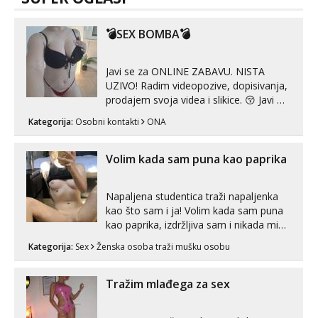
💣SEX BOMBA💣
Javi se za ONLINE ZABAVU. NISTA
UZIVO! Radim videopozive, dopisivanja,
prodajem svoja videa i slikice. 😚 Javi mi
se porukom na Whatsupp, Viber ili
Kategorija:
Osobni kontakti
ONA
Telegram. +385 91 723 0045
Volim kada sam puna kao paprika
Napaljena studentica traži napaljenka
kao što sam i ja! Volim kada sam puna
kao paprika, izdržljiva sam i nikada mi
nije dosta seksa. Volim grubi seks i više
Kategorija:
Sex
Ženska osoba traži mušku osobu
puta dnevno bilo kad i bilo gdje zato se
javi što prije da me isprobaš Klikni na
link ispod i nadji me tamo, cekam te!
Tražim mlađega za sex