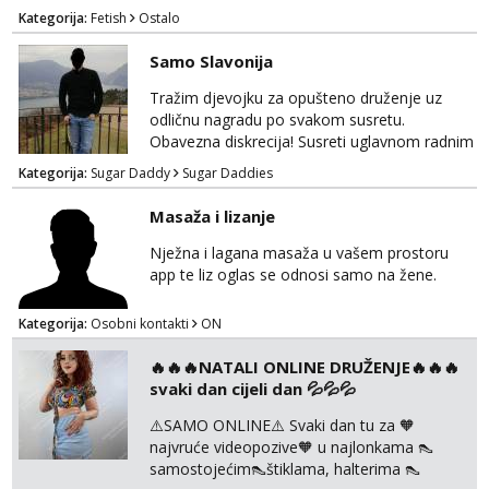
Kategorija:
Fetish
Ostalo
Samo Slavonija
Tražim djevojku za opušteno druženje uz
odličnu nagradu po svakom susretu.
Obavezna diskrecija! Susreti uglavnom radnim
danima tijekom dana ali nije uvjet. Samo
Kategorija:
Sugar Daddy
Sugar Daddies
Slavonija. osmarios984@gmail.com
Masaža i lizanje
Nježna i lagana masaža u vašem prostoru
app te liz oglas se odnosi samo na žene.
Kategorija:
Osobni kontakti
ON
🔥🔥🔥NATALI ONLINE DRUŽENJE🔥🔥🔥
svaki dan cijeli dan 💦💦💦
⚠️SAMO ONLINE⚠️ Svaki dan tu za 🧡
najvruće videopozive🧡 u najlonkama 👠
samostojećim👠štiklama, halterima 👠