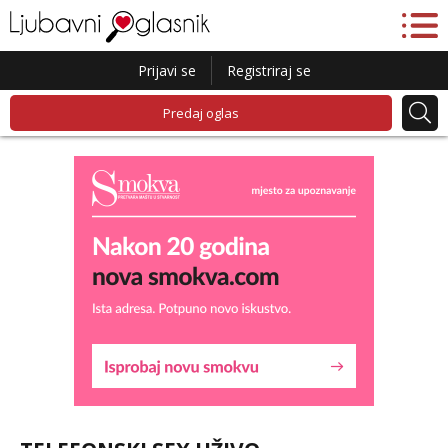
Prijavi se
Registriraj se
Predaj oglas
Maja
Razgovaram :)
Tel:
064/677-677
- Kod: #04
tel:0,93€ - mob:1,12€ min