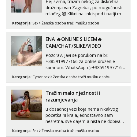
Hej svima, tražim nekog za diskretna
druženja van Zagreba , po mogućnosti
mlađeg 🥰 Klikni na link ispod i nadji me
tamo, cekam te!
Kategorija:
Sex
Ženska osoba traži mušku osobu
ENA 🔥ONLINE S LICEM🔥
CAM/CHAT/SLIKE/VIDEO
Pozdrav, Javi se porukom na br.
+385919977166 za online druženje
samnom. WhatsApp 👉+385919977166
Telegram 👉@enafriedrichkis Radim
Kategorija:
Cyber sex
Ženska osoba traži mušku osobu
videopozive s licem, solo i s partnerom,
kolegicama (Tina&Natali), razne
kombinacije halteri, haljine, štikle,
Tražim malo nježnosti i
samostojeće itd. Nudim svakakva videa
razumjevanja
seksa, puš...
u dosadnoj vezi koja nema nikakvog
pocetka ni kraja,jednostavno sam
nesretna. sve dajem a nista ne dobivam
za uzvrat.trazim muskarca koji ce
Kategorija:
Sex
Ženska osoba traži mušku osobu
zadovoljiti moje potrebe,ne trazim puno