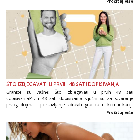
Pročitaj više
trgovine te proizvodi nepoznatog podrijetla. ...
ŠTO IZBJEGAVATI U PRVIH 48 SATI DOPISIVANJA
Granice su važne: Što izbjegavati u prvih 48 sati
dopisivanjaPrvih 48 sati dopisivanja ključni su za stvaranje
prvog dojma i postavljanje zdravih granica u komunikaciji.
Važno je izbjeći prebrzo otkrivanje osobnih ili intimnih
Pročitaj više
informacija, jer nepoznata osoba još nije zaslužila to
povjerenje. Takođe...