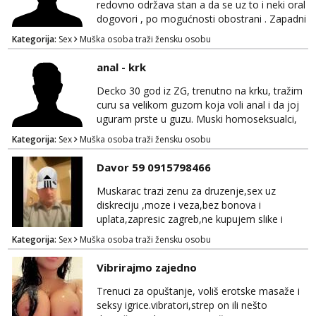
nisu ozbiljni.
redovno održava stan a da se uz to i neki oral
dogovori , po mogućnosti obostrani . Zapadni
dio Zagreba .Javiti se prvo porukom na
Kategorija:
Sex
Muška osoba traži žensku osobu
WhatsApp 0958634499
anal - krk
Decko 30 god iz ZG, trenutno na krku, tražim
curu sa velikom guzom koja voli anal i da joj
uguram prste u guzu. Muski homoseksualci,
parovi i transiči odjebite, ne zanimate me. Bilo
Kategorija:
Sex
Muška osoba traži žensku osobu
kakva placanja opcenito (gotovina) ili
unaprijed (aircash, paysafecard, bonovi) ne
Davor 59 0915798466
dolaze u obzir. Javit se prvo porukom na
whatsapp 0958048882.
Muskarac trazi zenu za druzenje,sex uz
diskreciju ,moze i veza,bez bonova i
uplata,zapresic zagreb,ne kupujem slike i
videa
Kategorija:
Sex
Muška osoba traži žensku osobu
Vibrirajmo zajedno
Trenuci za opuštanje, voliš erotske masaže i
seksy igrice.vibratori,strep on ili nešto