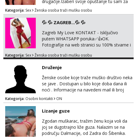
drugačije.Izaberi svoje opuštanje tu sam za
tebe.sve info na mob 095/762-8147
Kategorija:
Sex
Ženska osoba traži mušku osobu
💦 💦 ZAGREB...💦 💦
Zagreb My Love KONTAKT - Isključivo
putem WHATSAPP poruka✅️👍OK.
Fotografije na web stranici su 100% stvarne i
moje. ❤️ 🥰 stariji gospoda su također
Kategorija:
Sex
Ženska osoba traži mušku osobu
dobrodošli! Ali informacije ću vam poslati
samo putem WhatsAppa. ❗️❗️❗️ Samo u mom
Druženje
stanu; čista kupaonica i ručnici za vas prije ili
poslije masaže, nalazim se u centru grada. 🚫
Ženske osobe koje traže muško društvo neka
NE POZIVI ,❌️ NE SEXCAM, ❌️NE
se jave . Dostupan u bilo koje doba dana ili
SEXCHATTING🚫...
noći . Informacije na navedeni mail ili broj
mobitela.
Kategorija:
Osobni kontakti
ON
Lizanje guze
Zgodan muškarac, tražim ženu koja voli da
joj se dugotrajno liže guza. Nalazim se na
području Dalmacije, od Zadra do Šibenika.