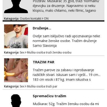
Pozdrav. Muskarac 35 god, trazi 'normalnu'
djevojku za druzenje. Napravimo si neku
klopicu, malo chilamo, neki filmic, lagano
upoznavanje, bez obaveza. Izgled mi nije
Kategorija:
Osobni kontakti
ON
pretjerano bitan koliko iznutra. Bucke se
slobodno jave jer sam i sam takav. Medo
Druženje...
brundo xD Budi pristojna i dobra, za sve
ostale cemo lako. Zagreb.
Ovdje sam isključivo radi upoznavanja neke
normalne ženske osobe. Tražim druženje
Samo Slavonija
Kategorija:
Sex
Muška osoba traži žensku osobu
TRAZIM PAR
Tražim parove za zabavu i isprobavanje
različitih stvari. Iskusan sam i vješt... 19 cm...
183 cm visok i 87 kg. Imam iskustva s
parovima, potpuno sam zdrava i njegovana, a
Kategorija:
Sex
Muška osoba traži par
privatnost je apsolutno najvažnija. Ozbiljni
parovi mogu me kontaktirati putem
Spremaćicu tražim
WhatsAppa ili Vibera. Samo ozbiljni parovi
trebaju slati poruke ili zvati. Blokiram one koji
Muškarac 52g. Tražim žensku osobu da mi