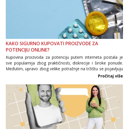
KAKO SIGURNO KUPOVATI PROIZVODE ZA
POTENCIJU ONLINE?
Kupovina proizvoda za potenciju putem interneta postala je
sve popularnija zbog praktičnosti, diskrecije i široke ponude.
Međutim, upravo zbog velike potražnje na tržištu se pojavljuju
i brojni krivotvoreni proizvodi, nepouzdane internetske
Pročitaj više
trgovine te proizvodi nepoznatog podrijetla. ...