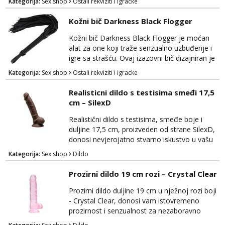
Kategorija:
Sex shop
Ostali rekviziti i igracke
dodao raznolikost i uzbuđenje u vaše intimne
trenutke. Bič je izrađen od visokokvalitetne
Kožni bič Darkness Black Flogger
eko kože i nudi dominaciju i strast u igrama
sa strašću. Njegove nježne trake pružaju
Kožni bič Darkness Black Flogger je moćan
mogućnost precizne stimulacije i kontrole...
alat za one koji traže senzualno uzbuđenje i
igre sa strašću. Ovaj izazovni bič dizajniran je
za dodatnu stimulaciju i eksperimentiranje u
Kategorija:
Sex shop
Ostali rekviziti i igracke
svijetu BDSM-a i erotike. Izrađen je od
visokokvalitetne kože, Darkness Black
Realisticni dildo s testisima smeđi 17,5
Flogger ima sofisticiran izgled i osjećaj na
cm – SilexD
dodir. Duge, meke trake biča omogućuju
precizno usmjeravanje i kontrolu tijekom igre,
Realistični dildo s testisima, smeđe boje i
pružaju...
duljine 17,5 cm, proizveden od strane SilexD,
donosi nevjerojatno stvarno iskustvo u vašu
spavaću sobu. Ovaj vrhunski dildo će vas
Kategorija:
Sex shop
Dildo
zadovoljiti svojom iznimnom kvalitetom i
autentičnim dizajnom. Izrađen je od
Prozirni dildo 19 cm rozi – Crystal Clear
visokokvalitetnog, tijelu prijateljskog
materijala koji je nježan na dodir i siguran za
Prozirni dildo duljine 19 cm u nježnoj rozi boji
tijelo, osiguravajući udobnost tijekom
- Crystal Clear, donosi vam istovremeno
korištenja. Njegov...
prozirnost i senzualnost za nezaboravno
zadovoljstvo. Ovaj izuzetno elegantan dildo