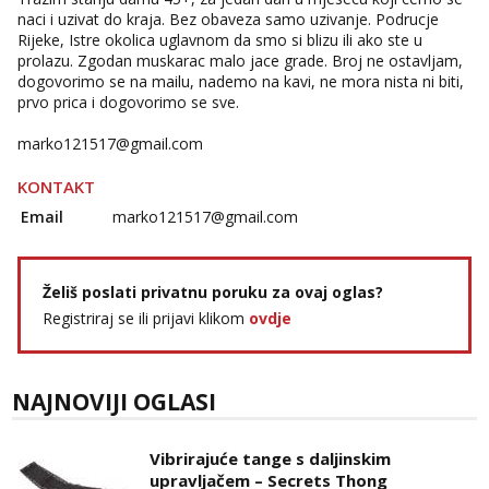
naci i uzivat do kraja. Bez obaveza samo uzivanje. Podrucje
Tel:
064/677-677
- Kod: #123
Rijeke, Istre okolica uglavnom da smo si blizu ili ako ste u
tel:0,93€ - mob:1,12€ min
prolazu. Zgodan muskarac malo jace grade. Broj ne ostavljam,
dogovorimo se na mailu, nademo na kavi, ne mora nista ni biti,
Anđela
prvo prica i dogovorimo se sve.
Čekam tvoj poziv!
marko121517@gmail.com
Tel:
064/677-677
- Kod: #142
tel:0,93€ - mob:1,12€ min
KONTAKT
Email
marko121517@gmail.com
Želiš poslati privatnu poruku za ovaj oglas?
Registriraj se ili prijavi klikom
ovdje
NAJNOVIJI OGLASI
Vibrirajuće tange s daljinskim
upravljačem – Secrets Thong