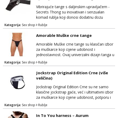
Vibrirajuće tange s daljinskim upravljačem -
Secrets Thong su inovativan i senzualan
komad rublja koji donosi dodatnu dozu
uzbuđenja u vašu intimnu igru. Ovi tange
Kategorija:
Sex shop
Rublje
spajaju udobnost i tehnološki napredak kako
bi vam pružili nezaboravno iskustvo.
Amorable Muške crne tange
Opremljeni su s vibrirajućim elementom koji
se može kontrolirati putem priloženog
Amorable Muške crne tange su klasičan izbor
daljinskog upravljača, omogućujući vam da
za muškarce koji cijene udobnost i
prilagodite intenzitet i rit...
jednostavnost. Ovaj univerzalni dizajn tanga u
klasičnoj crnoj boji odgovara svakom
Kategorija:
Sex shop
Rublje
muškarcu, bez obzira na veličinu, čineći ih
odličnim izborom za različite prilike. Ove tange
Jockstrap Original Edition Crne (više
su izrađene od mekog i udobnog materijala
veličina)
koji nudi prijatan osjećaj tijekom nošenja.
One su savršene za svakodnevno nošenje ili
Jockstrap Original Edition Crne su ne samo
za one poseb...
klasične jockstrap gaće, već i ultimativni izbor
za muškarce koji cijene udobnost, potporu i
stil u isto vrijeme. Ovaj originalni dizajn
Kategorija:
Sex shop
Rublje
jockstrap gaća ističe se svojom sposobnošću
da podupire, štiti i smanjuje naprezanje, čineći
In To You harness – Aurum