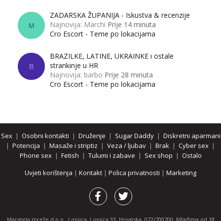
ZADARSKA ŽUPANIJA - Iskustva & recenzije
Najnovija: Marchi
Prije 14 minuta
M
Cro Escort - Teme po lokacijama
BRAZILKE, LATINE, UKRAINKE i ostale
strankinje u HR
B
Najnovija: barbo
Prije 28 minuta
Cro Escort - Teme po lokacijama
Sex
|
Osobni kontakti
|
Druženje
|
Sugar Daddy
|
Diskretni aparmani
|
Potencija
|
Masaže i striptiz
|
Veza / ljubav
|
Brak
|
Cyber sex
|
Phone sex
|
Fetish
|
Tulumi i zabave
|
Sex shop
|
Ostalo
Uvjeti korištenja
|
Kontakt
|
Polica privatnosti
|
Marketing
Maratela mreže d.o.o., Lonjica, Lonjica 33, Hrvatska, 072/700700, Mlađima od 18