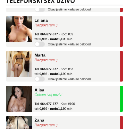
TELEFONSKI SEX UŽIVO
Obavijesti me kada se oslobodi
Liliana
Razgovaram :)
Tel:
064/677-677
- Kod: #69
tel:0,93€ - mob:1,12€ min
Obavijesti me kada se oslobodi
Marta
Razgovaram :)
Tel:
064/677-677
- Kod: #53
tel:0,93€ - mob:1,12€ min
Obavijesti me kada se oslobodi
Alisa
Čekam tvoj poziv!
Tel:
064/677-677
- Kod: #106
tel:0,93€ - mob:1,12€ min
Žana
Razgovaram :)