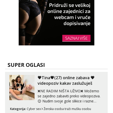
SUPER OGLASI
💗Tina💗(27) online zabava 💗
videopoziv kakav zaslužuješ
❌NE RADIM NIŠTA UŽIVO❌ Možemo
se zajedno zabaviti preko videopoziva.
😉 Nudim svoje gole slikice i razne
videouradke. 🤩 Za online zabavu pošalji
Kategorija:
Cyber sex
Ženska osoba traži mušku osobu
poruku na Whatsapp, Telegram ili Viber.