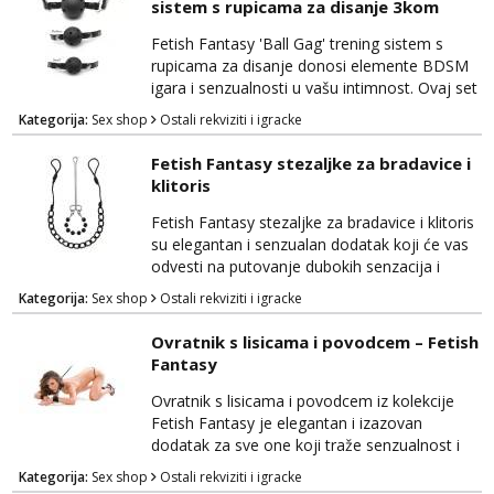
sistem s rupicama za disanje 3kom
macadamije, koje stvaraju senzualno
okruženje i potiču osjećaj opuštenosti. Uz to,
Fetish Fantasy 'Ball Gag' trening sistem s
sadrže feromone...
rupicama za disanje donosi elemente BDSM
igara i senzualnosti u vašu intimnost. Ovaj set
pruža duboko zadovoljstvo i istraživanje
Kategorija:
Sex shop
Ostali rekviziti i igracke
dominacije i podložnosti na siguran i uzbudljiv
način. Ball gag je izrađen od visokokvalitetnog
Fetish Fantasy stezaljke za bradavice i
materijala koji je siguran za tijelo i pruža
klitoris
udobnost tijekom nošenja. Kugla s rupicama
za disanje omogućuje podložnoj strani da...
Fetish Fantasy stezaljke za bradavice i klitoris
su elegantan i senzualan dodatak koji će vas
odvesti na putovanje dubokih senzacija i
uzbuđenja. Ovaj set omogućava vam da
Kategorija:
Sex shop
Ostali rekviziti i igracke
istražujete nove razine uživanja i strasti u
svojim intimnim trenucima. Stezaljke su
Ovratnik s lisicama i povodcem – Fetish
izrađene od visokokvalitetnog materijala koji
Fantasy
je siguran za tijelo i nježan na dodir, pružajući
udobnost tijekom korištenja. One su dizajnir...
Ovratnik s lisicama i povodcem iz kolekcije
Fetish Fantasy je elegantan i izazovan
dodatak za sve one koji traže senzualnost i
dominaciju u svojim intimnim trenucima. Ovaj
Kategorija:
Sex shop
Ostali rekviziti i igracke
set omogućuje vam da istražite svijet BDSM-