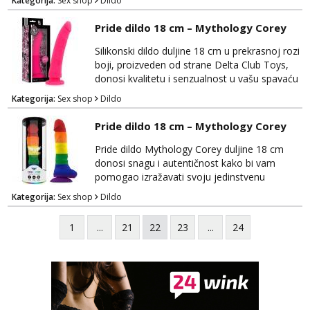
Kategorija:
Sex shop
Dildo
će ispuniti vaše želje s vrhunskim materijalima
i privlačnim dizajnom. Izrađen je od
Pride dildo 18 cm – Mythology Corey
visokokvalitetnog, prozirnog materijala koji je
siguran za tijelo i nježan na dodir, pružajući
Silikonski dildo duljine 18 cm u prekrasnoj rozi
vam maksimalnu udobnost tijekom upotrebe.
boji, proizveden od strane Delta Club Toys,
Cr...
donosi kvalitetu i senzualnost u vašu spavaću
sobu. Ovaj elegantni dildo će vas zadovoljiti
Kategorija:
Sex shop
Dildo
svojim vrhunskim materijalima i realističnim
dizajnom. Izrađen je od visokokvalitetnog,
Pride dildo 18 cm – Mythology Corey
tijelu prijateljskog silikona koji je nježan na
dodir i siguran za tijelo, osiguravajući
Pride dildo Mythology Corey duljine 18 cm
udobnost tijekom korištenja. Njegov...
donosi snagu i autentičnost kako bi vam
pomogao izražavati svoju jedinstvenu
seksualnost i ponos. Ovaj visokokvalitetni
Kategorija:
Sex shop
Dildo
dildo ne samo da zadovoljava vaše tjelesne
potrebe, već također slavi vašu individualnost
1
...
21
22
23
...
24
i seksualni identitet. Mythology Corey je
izrađen od sigurnog i tijelu prijateljskog
materijala koji pruža nevjerojatno realistično
iskustvo. Nje...