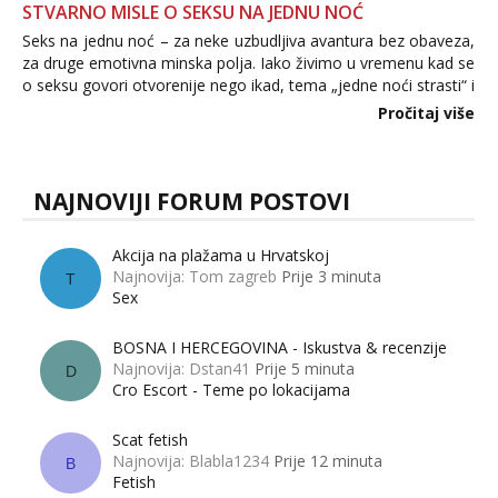
STVARNO MISLE O SEKSU NA JEDNU NOĆ
Seks na jednu noć – za neke uzbudljiva avantura bez obaveza,
za druge emotivna minska polja. Iako živimo u vremenu kad se
o seksu govori otvorenije nego ikad, tema „jedne noći strasti“ i
dalje izaziva burne rasprave. Što zapravo misle žene, a što
Pročitaj više
muškarci? Jesu...
NAJNOVIJI FORUM POSTOVI
Akcija na plažama u Hrvatskoj
Najnovija: Tom zagreb
Prije 3 minuta
T
Sex
BOSNA I HERCEGOVINA - Iskustva & recenzije
Najnovija: Dstan41
Prije 5 minuta
D
Cro Escort - Teme po lokacijama
Scat fetish
Najnovija: Blabla1234
Prije 12 minuta
B
Fetish