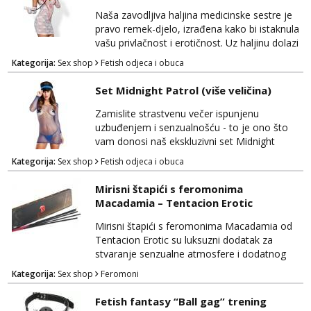
pretvoriti u pravu boginju strasti. B...
Naša zavodljiva haljina medicinske sestre je
pravo remek-djelo, izrađena kako bi istaknula
vašu privlačnost i erotičnost. Uz haljinu dolazi
pet različitih dijelova koji će vas transformirati
Kategorija:
Sex shop
Fetish odjeca i obuca
u potpunu vladaricu strasti. Ukrasni obruč za
kosu dodaje dozu igre i uzbuđenja, dok duge
Set Midnight Patrol (više veličina)
rukavice pružaju eleganciju i senzualnost.
Tange dodaju zavodljivu notu iznenađenja,
Zamislite strastvenu večer ispunjenu
dok pravi stetoskop čini igru s...
uzbuđenjem i senzualnošću - to je ono što
vam donosi naš ekskluzivni set Midnight
Patrol. Ovaj neodoljiv set obuhvaća sve što
Kategorija:
Sex shop
Fetish odjeca i obuca
vam je potrebno za nezaboravnu noć
ispunjenu strašću i uzbuđenjem. Uz ovaj set
Mirisni štapići s feromonima
ćete se osjećati poput pravog zavodnika ili
Macadamia – Tentacion Erotic
zavodnice, spremni izraziti svoju erotičnu
stranu. Mrežasta haljina dodaje notu
Mirisni štapići s feromonima Macadamia od
tajanstva i senzualnosti, dok p...
Tentacion Erotic su luksuzni dodatak za
stvaranje senzualne atmosfere i dodatnog
uzbuđenja u vašim intimnim trenucima. Ovi
Kategorija:
Sex shop
Feromoni
štapići spoj su suptilnog mirisa i moćnih
feromona, koji potiču strast i privlačnost.
Fetish fantasy “Ball gag” trening
Mirisni štapići su natopljeni privlačnim notama