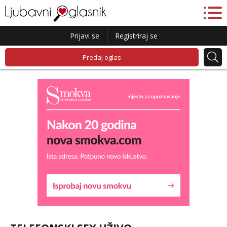
Prijavi se
Registriraj se
Predaj oglas
Lucija
Razgovaram :)
Tel:
064/677-677
- Kod: #136
tel:0,93€ - mob:1,12€ min