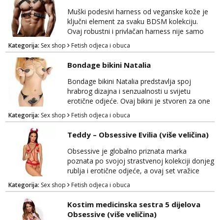
ih odličnim izborom za različite prilike. Ove
crne jockstrap gaće kombiniraju izdržljivu
Muški podesivi harness od veganske kože je
tkaninu i anatomski oblikovani diza...
ključni element za svaku BDSM kolekciju.
Ovaj robustni i privlačan harness nije samo
modni izraz, već i praktičan dodatak za
Kategorija:
Sex shop
Fetish odjeca i obuca
istraživanje svijeta dominacije i podložnosti.
Izrađen od visokokvalitetne veganske kože,
Bondage bikini Natalia
ovaj harness je ne samo estetski privlačan,
već i udoban za nošenje. Podesive trake
Bondage bikini Natalia predstavlja spoj
omogućuju vam prilagodbu veličine za
hrabrog dizajna i senzualnosti u svijetu
savršeno pristajan...
erotične odjeće. Ovaj bikini je stvoren za one
koji žele izraziti svoju unutarnju strast i
Kategorija:
Sex shop
Fetish odjeca i obuca
samopouzdanje, istovremeno dodajući dozu
tajanstvenosti i provociranja. Ovaj bikini je
Teddy – Obsessive Evilia (više veličina)
ukrašen metalnim lančićima i dijelovima od
umjetne kože, što mu daje karakterističan
Obsessive je globalno priznata marka
BDSM izgled. Bondage bikini Natalia ne samo
poznata po svojoj strastvenoj kolekciji donjeg
da ist...
rublja i erotične odjeće, a ovaj set vražice
predstavlja vrhunac senzualnosti i privlačnosti.
Kategorija:
Sex shop
Fetish odjeca i obuca
Nećete moći ostati ravnodušni pred njegovim
neodoljivim šarmom i zavodljivim izgledom.
Kostim medicinska sestra 5 dijelova
Ovaj set vražice donosi savršen spoj luksuza i
Obsessive (više veličina)
erotike, stvarajući unikatan izgled koji će vas