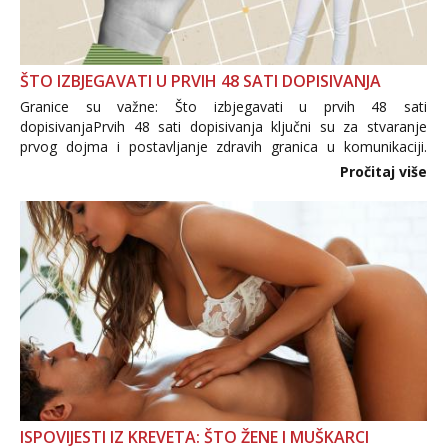
ŠTO IZBJEGAVATI U PRVIH 48 SATI DOPISIVANJA
Granice su važne: Što izbjegavati u prvih 48 sati
dopisivanjaPrvih 48 sati dopisivanja ključni su za stvaranje
prvog dojma i postavljanje zdravih granica u komunikaciji.
Važno je izbjeći prebrzo otkrivanje osobnih ili intimnih
Pročitaj više
informacija, jer nepoznata osoba još nije zaslužila to
povjerenje. Takođe...
ISPOVIJESTI IZ KREVETA: ŠTO ŽENE I MUŠKARCI