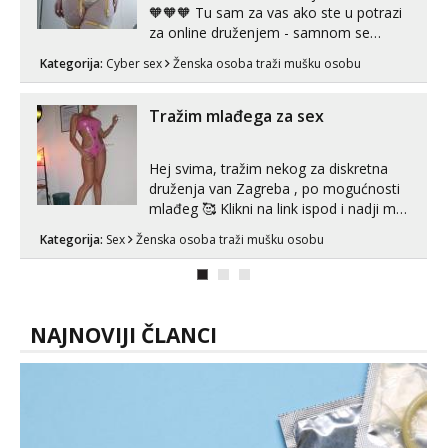
🧡🧡🧡 Tu sam za vas ako ste u potrazi
za online druženjem - samnom se
možete zabaviti preko videopoziva, ili
Kategorija:
Cyber sex
Ženska osoba traži mušku osobu
ako vam nisam dovoljna radim i u paru i
trojci s kolegicama, svaka je drugačija
😉 Radim i vruća tipkanja uz slike i hot
Tražim mlađega za sex
line pozive. Za vas sam pripremila ...
Hej svima, tražim nekog za diskretna
druženja van Zagreba , po mogućnosti
mlađeg 🥰 Klikni na link ispod i nadji me
tamo, cekam te!
Kategorija:
Sex
Ženska osoba traži mušku osobu
NAJNOVIJI ČLANCI