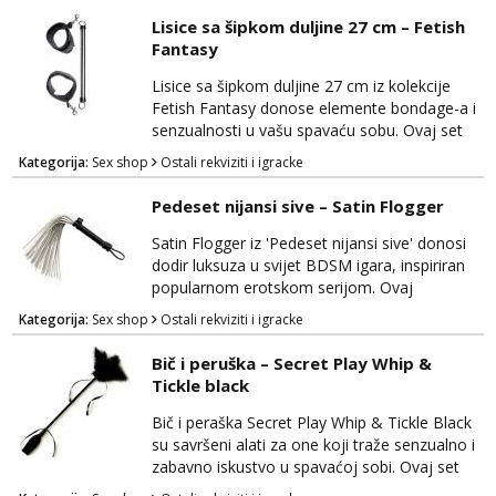
a i pruža vam priliku za dominaciju ili predaju,
Lisice sa šipkom duljine 27 cm – Fetish
ovisno o vašim sklonostima. Ovratnik je
Fantasy
izrađen od visokokvalitetnog materijala koji je
siguran za tijelo i udoban za nošenje. Prilag...
Lisice sa šipkom duljine 27 cm iz kolekcije
Fetish Fantasy donose elemente bondage-a i
senzualnosti u vašu spavaću sobu. Ovaj set
omogućava vam da istražujete igre sa
Kategorija:
Sex shop
Ostali rekviziti i igracke
strašću, pružajući vam mogućnost za
dominaciju ili predaju. Lisice su izrađene od
Pedeset nijansi sive – Satin Flogger
visokokvalitetnog materijala koji je siguran za
tijelo i udoban za nošenje. Prilagodljive su za
Satin Flogger iz 'Pedeset nijansi sive' donosi
različite veličine zgloba, osiguravajući
dodir luksuza u svijet BDSM igara, inspiriran
sigurnost i...
popularnom erotskom serijom. Ovaj
elegantan bič izrađen je kako bi pružio
Kategorija:
Sex shop
Ostali rekviziti i igracke
senzualno iskustvo dominacije i podložnosti.
Satin Flogger je izrađen od visokokvalitetnog
Bič i peruška – Secret Play Whip &
materijala s mekim trakama koje pružaju
Tickle black
dodatnu nježnost i udobnost tijekom igre.
Ovaj bič je savršen za početnike u BDSM-u,
Bič i peraška Secret Play Whip & Tickle Black
omogućujući im...
su savršeni alati za one koji traže senzualno i
zabavno iskustvo u spavaćoj sobi. Ovaj set
kombinira dvije različite teksture kako bi