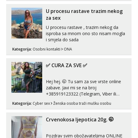
😎 +385 91 912 3322 Za provjeru moje
autentičnosti možeš me vidjeti na
U procesu rastave trazim nekog
videopozivu. 😉 S vama sam vec 5 ...
za sex
U procesu rastave , trazim nekog da
isproba sa mnom ono sto nisam mogla
i smjela do sada
Kategorija:
Osobni kontakti
ONA
✅ CURA ZA SVE ✅
Hej hej. 🤭 Tu sam za sve vrste online
zabave. Javi mi se na broj
+385919123322 (Telegram, Viber ili
Whatsapp). 🤙 NE javljaj se na uzivo.
Kategorija:
Cyber sex
Ženska osoba traži mušku osobu
Hvala.
Crvenokosa ljepotica 20g. 🤭
Pozdrav svim obožavateljima ONLINE